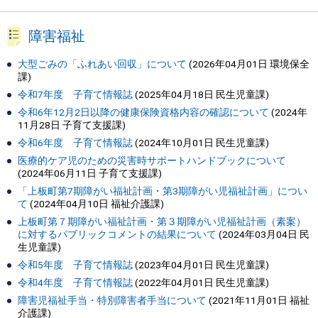
障害福祉
大型ごみの「ふれあい回収」について
(
2026年04月01日
環境保全
課
)
令和7年度 子育て情報誌
(
2025年04月18日
民生児童課
)
令和6年12月2日以降の健康保険資格内容の確認について
(
2024年
11月28日
子育て支援課
)
令和6年度 子育て情報誌
(
2024年10月01日
民生児童課
)
医療的ケア児のための災害時サポートハンドブックについて
(
2024年06月11日
子育て支援課
)
「上板町第7期障がい福祉計画・第3期障がい児福祉計画」につい
て
(
2024年04月10日
福祉介護課
)
上板町第７期障がい福祉計画・第３期障がい児福祉計画（素案）
に対するパブリックコメントの結果について
(
2024年03月04日
民
生児童課
)
令和5年度 子育て情報誌
(
2023年04月01日
民生児童課
)
令和4年度 子育て情報誌
(
2022年04月01日
民生児童課
)
障害児福祉手当・特別障害者手当について
(
2021年11月01日
福祉
介護課
)