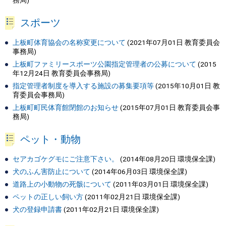
務局
)
スポーツ
上板町体育協会の名称変更について
(
2021年07月01日
教育委員会
事務局
)
上板町ファミリースポーツ公園指定管理者の公募について
(
2015
年12月24日
教育委員会事務局
)
指定管理者制度を導入する施設の募集要項等
(
2015年10月01日
教
育委員会事務局
)
上板町町民体育館閉館のお知らせ
(
2015年07月01日
教育委員会事
務局
)
ペット・動物
セアカゴケグモにご注意下さい。
(
2014年08月20日
環境保全課
)
犬のふん害防止について
(
2014年06月03日
環境保全課
)
道路上の小動物の死骸について
(
2011年03月01日
環境保全課
)
ペットの正しい飼い方
(
2011年02月21日
環境保全課
)
犬の登録申請書
(
2011年02月21日
環境保全課
)