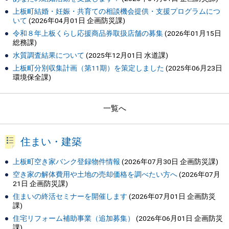
上板町結婚・妊娠・共育ての相談機会提供・支援プログラムにつ
いて
(
2026年04月01日
企画防災課
)
令和８年上板くらし応援商品券取扱店舗の募集
(
2026年01月15日
総務課
)
水質調査結果について
(
2025年12月01日
水道課
)
上板町分別収集計画（第11期）を策定しました
(
2025年06月23日
環境保全課
)
一覧へ
住まい・建築
上板町空き家バンク登録物件情報
(
2026年07月30日
企画防災課
)
空き家の解体費用や土地の売却価格を調べたい方へ
(
2026年07月
21日
企画防災課
)
住まいの終活セミナーを開催します
(
2026年07月01日
企画防災
課
)
住宅リフォーム補助事業（追加募集）
(
2026年06月01日
企画防災
課
)