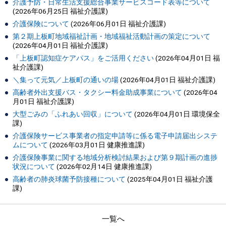
介護予防・日常生活支援総合事業サービスコード表等について
(
2026年06月25日
福祉介護課
)
介護保険について
(
2026年06月01日
福祉介護課
)
第２期上板町地域福祉計画・地域福祉活動計画の策定について
(
2026年04月01日
福祉介護課
)
「上板町認知症ケアパス」をご活用ください
(
2026年04月01日
福
祉介護課
)
＼集って元気／上板町の通いの場
(
2026年04月01日
福祉介護課
)
高齢者外出支援バス・タクシー料金助成事業について
(
2026年04
月01日
福祉介護課
)
大型ごみの「ふれあい回収」について
(
2026年04月01日
環境保全
課
)
介護保険サービス事業者の指定申請等に係る電子申請届出システ
ムについて
(
2026年03月01日
健康推進課
)
介護保険事業に関する地域分析検討結果および第９期計画の進捗
状況について
(
2026年02月14日
健康推進課
)
高齢者の肺炎球菌予防接種について
(
2025年04月01日
福祉介護
課
)
一覧へ