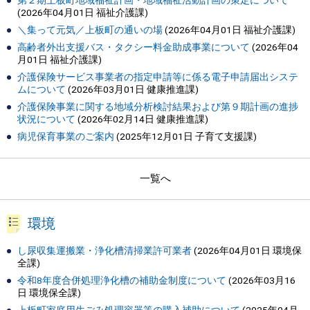
第２期上板町地域福祉計画・地域福祉活動計画の策定について
(
2026年04月01日
福祉介護課
)
＼集って元気／上板町の通いの場
(
2026年04月01日
福祉介護課
)
高齢者外出支援バス・タクシー料金助成事業について
(
2026年04
月01日
福祉介護課
)
介護保険サービス事業者の指定申請等に係る電子申請届出システ
ムについて
(
2026年03月01日
健康推進課
)
介護保険事業に関する地域分析検討結果および第９期計画の進捗
状況について
(
2026年02月14日
健康推進課
)
病児保育事業のご案内
(
2025年12月01日
子育て支援課
)
一覧へ
環境
し尿収集運搬業・浄化槽清掃業許可業者
(
2026年04月01日
環境保
全課
)
令和8年度合併処理浄化槽の補助金制度について
(
2026年03月16
日
環境保全課
)