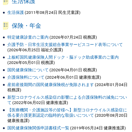
生活保護
生活保護
(
2011年08月24日
民生児童課
)
保険・年金
特定健康診査のご案内
(
2026年07月24日
税務課
)
介護予防・日常生活支援総合事業サービスコード表等について
(
2026年06月25日
福祉介護課
)
上板町国民健康保険人間ドック・脳ドック助成事業のご案内
(
2026年05月01日
税務課
)
国民健康保険について
(
2026年04月01日
税務課
)
介護保険料について
(
2024年06月01日
健康推進課
)
産前産後期間の国民健康保険税が免除されます
(
2024年01月04日
税務課
)
新型コロナウイルス感染症の影響による介護保険料の減免につい
て
(
2022年06月02日
健康推進課
)
【医療機関・介護施設等の皆様へ】新型コロナウイルス感染症に
係る要介護更新認定の臨時的な取扱いについて
(
2020年08月20日
健康推進課
)
国民健康保険関係申請書様式一覧
(
2019年05月24日
健康推進課
)