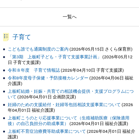
一覧へ
子育て
こども誰でも通園制度のご案内
(
2026年05月15日
さくら保育所
)
「第3期 上板町子ども・子育て支援事業計画」
(
2026年05月12
日
子育て支援課
)
令和８年度 子育て情報誌
(
2026年04月10日
子育て支援課
)
令和8年度母子保健・予防接種カレンダー
(
2026年04月06日
福祉
介護課
)
上板町結婚・妊娠・共育ての相談機会提供・支援プログラムにつ
いて
(
2026年04月01日
企画防災課
)
妊婦のための支援給付・妊婦等包括相談支援事業について
(
2026
年04月01日
福祉介護課
)
上板町こうのとり応援事業について（生殖補助医療（保険適用
後）の自己負担分の助成事業）
(
2026年04月01日
福祉介護課
)
上板町不育症治療費等助成事業について
(
2026年04月01日
福祉介
護課
)