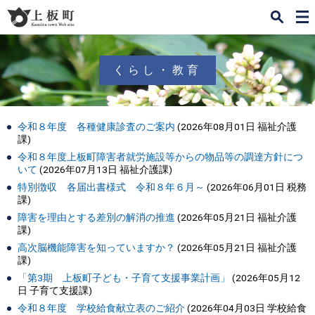
検
メ
索
ニ
ュ
ー
くらし・教育
令和８年度 各種健康診査のご案内
(
2026年08月01日
福祉介護
課
)
令和８年度上板町障害者就労施設等からの物品等の調達方針につ
いて
(
2026年07月13日
福祉介護課
)
特別徴収 各届出書様式 令和８年６月～
(
2026年06月01日
税務
課
)
障害を理由とする差別の解消の推進
(
2026年05月21日
福祉介護
課
)
高次脳機能障害を知っていますか？
(
2026年05月21日
福祉介護
課
)
「第3期 上板町子ども・子育て支援事業計画」
(
2026年05月12
日
子育て支援課
)
令和８年度 学校給食献立表のご紹介
(
2026年04月03日
学校給食