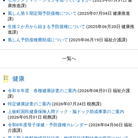
セルフメディケーションを知っていますか?
(
2025年07月31日
健
康推進課
)
風しん第５期定期予防接種について
(
2025年07月04日
健康推進
課
)
生後２か月から始まる予防接種について
(
2025年06月20日
健康推
進課
)
風しん予防接種費助成について
(
2025年06月19日
福祉介護課
)
一覧へ
健康
令和８年度 各種健康診査のご案内
(
2026年08月01日
福祉介護
課
)
特定健康診査のご案内
(
2026年07月24日
税務課
)
上板町国民健康保険人間ドック・脳ドック助成事業のご案内
(
2026年05月01日
税務課
)
令和8年度母子保健・予防接種カレンダー
(
2026年04月06日
福祉
介護課
)