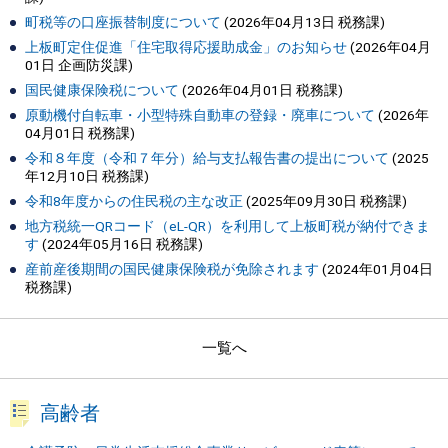
町税等の口座振替制度について
(
2026年04月13日
税務課
)
上板町定住促進「住宅取得応援助成金」のお知らせ
(
2026年04月
01日
企画防災課
)
国民健康保険税について
(
2026年04月01日
税務課
)
原動機付自転車・小型特殊自動車の登録・廃車について
(
2026年
04月01日
税務課
)
令和８年度（令和７年分）給与支払報告書の提出について
(
2025
年12月10日
税務課
)
令和8年度からの住民税の主な改正
(
2025年09月30日
税務課
)
地方税統一QRコード（eL-QR）を利用して上板町税が納付できま
す
(
2024年05月16日
税務課
)
産前産後期間の国民健康保険税が免除されます
(
2024年01月04日
税務課
)
一覧へ
高齢者