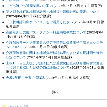
こども誰でも通園制度のご案内
(
2026年05月15日
さくら保育所
)
第２期上板町地域福祉計画・地域福祉活動計画の策定について
(
2026年04月01日
福祉介護課
)
「上板町認知症ケアパス」をご活用ください
(
2026年04月01日
福
祉介護課
)
高齢者外出支援バス・タクシー料金助成事業について
(
2026年04
月01日
福祉介護課
)
介護保険サービス事業者の指定申請等に係る電子申請届出システ
ムについて
(
2026年03月01日
健康推進課
)
介護保険事業に関する地域分析検討結果および第９期計画の進捗
状況について
(
2026年02月14日
健康推進課
)
上板町 自立支援、介護予防又は重度化防止及び介護給付の適正
化に関する取組と目標の自己評価について
(
2025年06月03日
健康
推進課
)
令和7年度 子育て情報誌
(
2025年04月18日
民生児童課
)
一覧へ