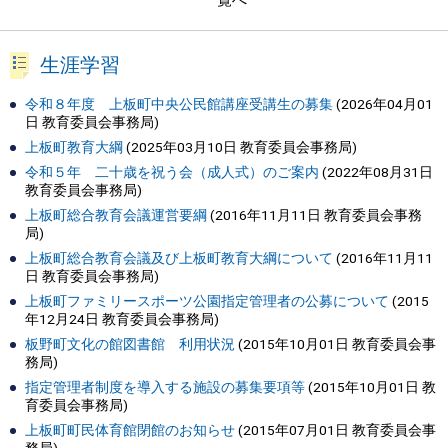
一覧へ
生涯学習
令和８年度 上板町中央公民館講座受講生の募集
(
2026年04月01
日
教育委員会事務局
)
上板町教育大綱
(
2025年03月10日
教育委員会事務局
)
令和５年 二十歳を祝う会（成人式）のご案内
(
2022年08月31日
教育委員会事務局
)
上板町総合教育会議運営要綱
(
2016年11月11日
教育委員会事務
局
)
上板町総合教育会議及び上板町教育大綱について
(
2016年11月11
日
教育委員会事務局
)
上板町ファミリースポーツ公園指定管理者の公募について
(
2015
年12月24日
教育委員会事務局
)
板野町文化の館図書館 利用状況
(
2015年10月01日
教育委員会事
務局
)
指定管理者制度を導入する施設の募集要項等
(
2015年10月01日
教
育委員会事務局
)
上板町町民体育館閉館のお知らせ
(
2015年07月01日
教育委員会事