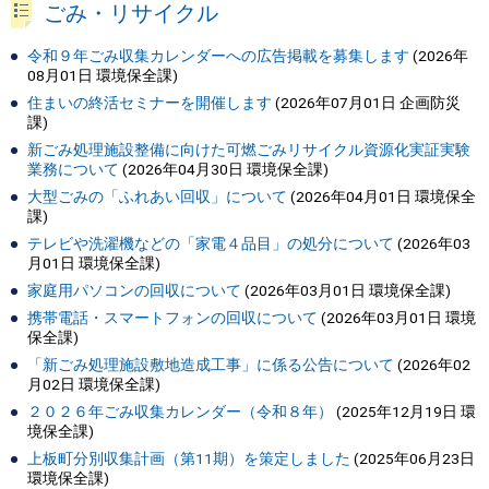
ごみ・リサイクル
令和９年ごみ収集カレンダーへの広告掲載を募集します
(
2026年
08月01日
環境保全課
)
住まいの終活セミナーを開催します
(
2026年07月01日
企画防災
課
)
新ごみ処理施設整備に向けた可燃ごみリサイクル資源化実証実験
業務について
(
2026年04月30日
環境保全課
)
大型ごみの「ふれあい回収」について
(
2026年04月01日
環境保全
課
)
テレビや洗濯機などの「家電４品目」の処分について
(
2026年03
月01日
環境保全課
)
家庭用パソコンの回収について
(
2026年03月01日
環境保全課
)
携帯電話・スマートフォンの回収について
(
2026年03月01日
環境
保全課
)
「新ごみ処理施設敷地造成工事」に係る公告について
(
2026年02
月02日
環境保全課
)
２０２６年ごみ収集カレンダー（令和８年）
(
2025年12月19日
環
境保全課
)
上板町分別収集計画（第11期）を策定しました
(
2025年06月23日
環境保全課
)