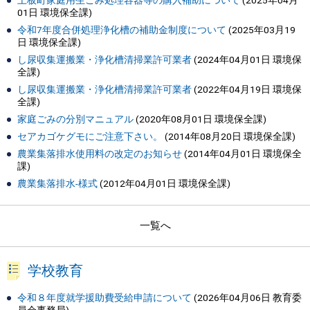
上板町家庭用生ごみ処理容器等の購入補助について
(
2025年04月
01日
環境保全課
)
令和7年度合併処理浄化槽の補助金制度について
(
2025年03月19
日
環境保全課
)
し尿収集運搬業・浄化槽清掃業許可業者
(
2024年04月01日
環境保
全課
)
し尿収集運搬業・浄化槽清掃業許可業者
(
2022年04月19日
環境保
全課
)
家庭ごみの分別マニュアル
(
2020年08月01日
環境保全課
)
セアカゴケグモにご注意下さい。
(
2014年08月20日
環境保全課
)
農業集落排水使用料の改定のお知らせ
(
2014年04月01日
環境保全
課
)
農業集落排水-様式
(
2012年04月01日
環境保全課
)
一覧へ
学校教育
令和８年度就学援助費受給申請について
(
2026年04月06日
教育委