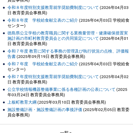
員会事務局
)
令和８年度特別支援教育就学奨励費制度について
(
2026年04月03
日
教育委員会事務局
)
令和８年度 学校給食献立表のご紹介
(
2026年04月03日
学校給食
センター
)
徳島県公立学校の教育職員に関する業務量管理・健康確保措置実
施計画の市町村教育委員会との共同策定について
(
2026年04月01
日
教育委員会事務局
)
令和７年度 教育に関する事務の管理及び執行状況の点検、評価報
告書
(
2025年09月19日
教育委員会事務局
)
令和７年度 学校給食献立表のご紹介
(
2025年04月03日
学校給食
センター
)
令和７年度特別支援教育就学奨励費制度について
(
2025年04月02
日
教育委員会事務局
)
公立学校情報機器整備事業に係る各種計画の公表について
(
2025
年03月24日
教育委員会事務局
)
上板町教育大綱
(
2025年03月10日
教育委員会事務局
)
施設整備計画・施設整備計画の事後評価
(
2025年02月05日
教育委
員会事務局
)