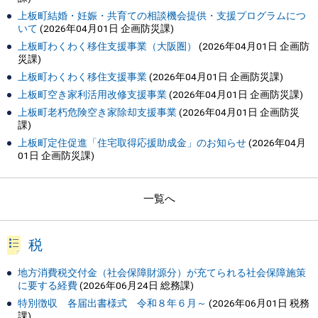
上板町結婚・妊娠・共育ての相談機会提供・支援プログラムにつ
いて
(
2026年04月01日
企画防災課
)
上板町わくわく移住支援事業（大阪圏）
(
2026年04月01日
企画防
災課
)
上板町わくわく移住支援事業
(
2026年04月01日
企画防災課
)
上板町空き家利活用改修支援事業
(
2026年04月01日
企画防災課
)
上板町老朽危険空き家除却支援事業
(
2026年04月01日
企画防災
課
)
上板町定住促進「住宅取得応援助成金」のお知らせ
(
2026年04月
01日
企画防災課
)
一覧へ
税
地方消費税交付金（社会保障財源分）が充てられる社会保障施策
に要する経費
(
2026年06月24日
総務課
)
特別徴収 各届出書様式 令和８年６月～
(
2026年06月01日
税務
課
)