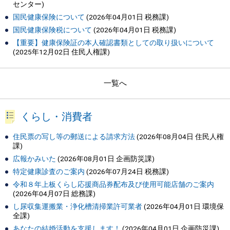
センター
)
国民健康保険について
(
2026年04月01日
税務課
)
国民健康保険税について
(
2026年04月01日
税務課
)
【重要】健康保険証の本人確認書類としての取り扱いについて
(
2025年12月02日
住民人権課
)
一覧へ
くらし・消費者
住民票の写し等の郵送による請求方法
(
2026年08月04日
住民人権
課
)
広報かみいた
(
2026年08月01日
企画防災課
)
特定健康診査のご案内
(
2026年07月24日
税務課
)
令和８年上板くらし応援商品券配布及び使用可能店舗のご案内
(
2026年04月07日
総務課
)
し尿収集運搬業・浄化槽清掃業許可業者
(
2026年04月01日
環境保
全課
)
あなたの結婚活動を支援します！
(
2026年04月01日
企画防災課
)