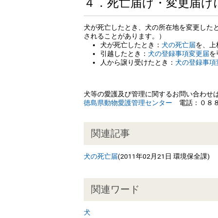
４．死亡届け・変更届け
犬が死亡したとき、犬の所在地を変更した
されることがあります。）
犬が死亡したとき：
犬の死亡届
を、上
引越したとき：
犬の登録事項変更届
を
人から譲り受けたとき：
犬の登録事項
犬等の愛護及び管理に関するお問い合わせ
徳島県動物愛護管理センター
電話：０８８
関連記事
犬の死亡届
(
2011年02月21日
環境保全課
)
関連ワード
犬