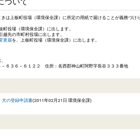
について
ときは上板町役場（環境保全課）に所定の用紙で届けることが義務づけ
板町役場（環境保全課）に出します。
引越先の市町村役場に出します。
変更届
を、上板町役場（環境保全課）に出します。
は、
－６３６－６１２２ 住所：名西郡神山町阿野字長谷３３３番地
犬の登録申請書
(
2011年02月21日
環境保全課
)