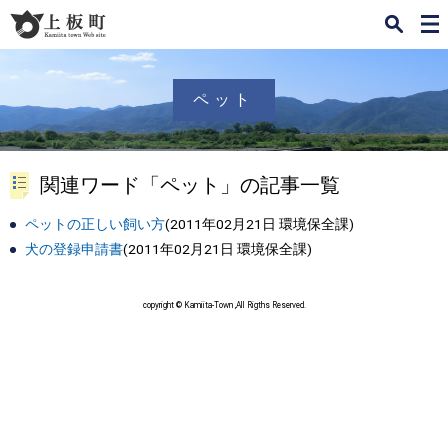
検
メ
索
ニ
ュ
ー
ペット
関連ワード「ペット」の記事一覧
ペットの正しい飼い方
(
2011年02月21日
環境保全課
)
犬の登録申請書
(
2011年02月21日
環境保全課
)
copyright © Kamiita-Town ,All Rigths Reserved.