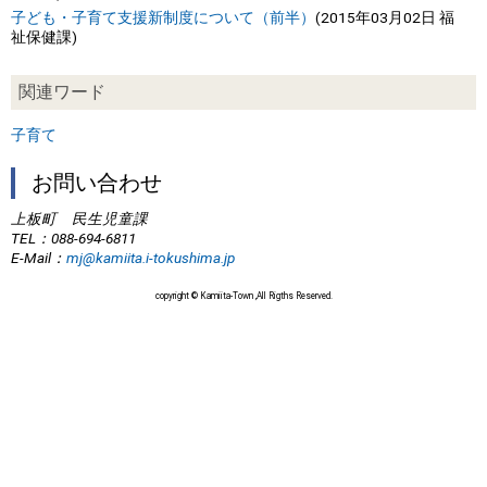
子ども・子育て支援新制度について（前半）
(
2015年03月02日
福
祉保健課
)
関連ワード
子育て
お問い合わせ
上板町 民生児童課
TEL
：088-694-6811
E-Mail
：
mj@kamiita.i-tokushima.jp
copyright © Kamiita-Town ,All Rigths Reserved.