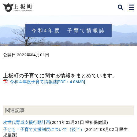
検
メ
索
ニ
ュ
ー
令和4年度 子育て情報誌
公開日 2022年04月01日
上板町の子育てに関する情報をまとめています。
令和４年度子育て情報誌[PDF：4.86MB]
関連記事
次世代育成支援行動計画
(
2011年02月21日
福祉保健課
)
子ども・子育て支援制度について（後半）
(
2015年03月02日
民生
児童課
)