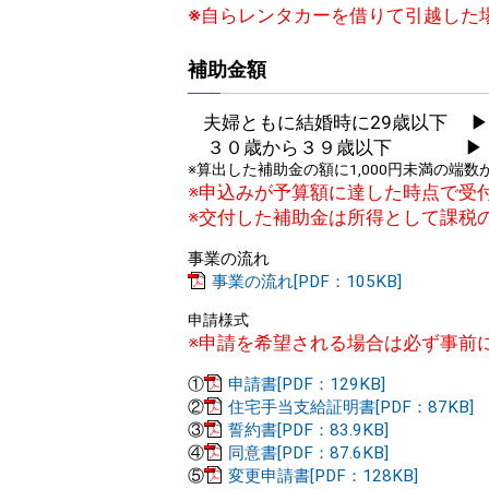
※
自らレンタカーを借りて引越した
補助金額
夫婦ともに結婚時に29歳以下 ▶
３０歳から３９歳以下 ▶ 
※算出した補助金の額に1,000円未満の端
※申込みが予算額に達した時点で受
※交付した補助金は所得として課税
事業の流れ
事業の流れ[PDF：105KB]
申請様式
※申請を希望される場合は必ず事前
①
申請書[PDF：129KB]
②
住宅手当支給証明書[PDF：87KB]
③
誓約書[PDF：83.9KB]
④
同意書[PDF：87.6KB]
⑤
変更申請書[PDF：128KB]