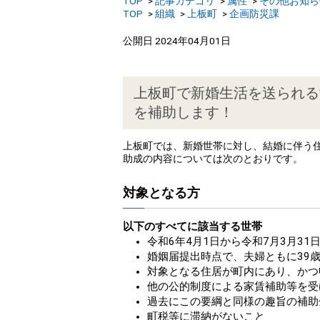
TOP
記事カテゴリ
属性
その他お知ら
TOP
組織
上板町
企画防災課
公開日 2024年04月01日
上板町で新婚生活を送られる
を補助します！
上板町では、新婚世帯に対し、結婚に伴う
助成の内容については次のとおりです。
対象となる方
以下のすべてに該当する世帯
令和6年4月1日から令和7月3月3
婚姻届提出時点で、夫婦ともに39
対象となる住居が町内にあり、かつ
他の公的制度による家賃補助等を受
過去にこの要綱と同様の趣旨の補助
町税等に滞納がないこと