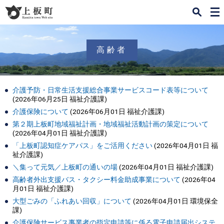
検
メ
索
ニ
ュ
ー
高齢者
介護予防・日常生活支援総合事業サービスコード表等について
(
2026年06月25日
福祉介護課
)
介護保険について
(
2026年06月01日
福祉介護課
)
第２期上板町地域福祉計画・地域福祉活動計画の策定について
(
2026年04月01日
福祉介護課
)
「上板町認知症ケアパス」をご活用ください
(
2026年04月01日
福
祉介護課
)
＼集って元気／上板町の通いの場
(
2026年04月01日
福祉介護課
)
高齢者外出支援バス・タクシー料金助成事業について
(
2026年04
月01日
福祉介護課
)
大型ごみの「ふれあい回収」について
(
2026年04月01日
環境保全
課
)
介護保険サービス事業者の指定申請等に係る電子申請届出システ