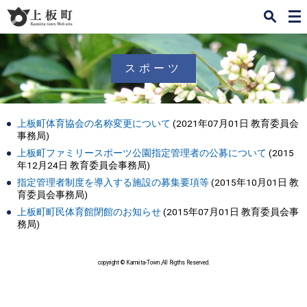
検
メ
索
ニ
ュ
ー
スポーツ
上板町体育協会の名称変更について
(
2021年07月01日
教育委員会
事務局
)
上板町ファミリースポーツ公園指定管理者の公募について
(
2015
年12月24日
教育委員会事務局
)
指定管理者制度を導入する施設の募集要項等
(
2015年10月01日
教
育委員会事務局
)
上板町町民体育館閉館のお知らせ
(
2015年07月01日
教育委員会事
務局
)
copyright © Kamiita-Town ,All Rigths Reserved.