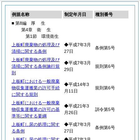
例規名称
制定年月日
種別番号
■ 第8編
厚
生
第4章
衛
生
第1節 環境衛生
上板町廃棄物の処理及び
◆平成7年3月
条例第5号
清掃に関する条例
27日
上板町廃棄物の処理及び
◆平成7年3月
清掃に関する条例施行規
規則第6号
29日
則
上板町における一般廃棄
◆平成14年3
物収集運搬業の許可手続
規則第6号
月11日
に関する規則
上板町における一般廃棄
◆平成21年3
物収集運搬業の許可の基
訓令第5号
月26日
準等に関する要綱
上板町し尿の処理に関す
◆平成7年3月
条例第6号
る条例
27日
上板町し尿の処理に関す
◆平成7年3月