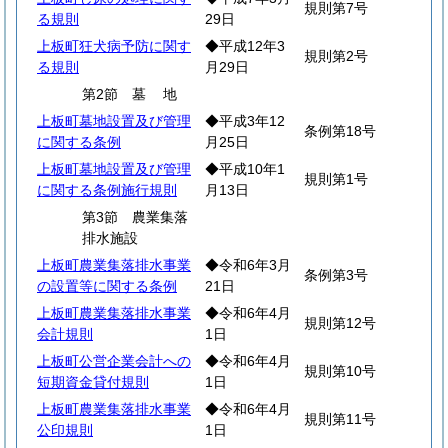
規則第7号
る規則
29日
上板町狂犬病予防に関す
◆平成12年3
規則第2号
る規則
月29日
第2節
墓
地
上板町墓地設置及び管理
◆平成3年12
条例第18号
に関する条例
月25日
上板町墓地設置及び管理
◆平成10年1
規則第1号
に関する条例施行規則
月13日
第3節 農業集落
排水施設
上板町農業集落排水事業
◆令和6年3月
条例第3号
の設置等に関する条例
21日
上板町農業集落排水事業
◆令和6年4月
規則第12号
会計規則
1日
上板町公営企業会計への
◆令和6年4月
規則第10号
短期資金貸付規則
1日
上板町農業集落排水事業
◆令和6年4月
規則第11号
公印規則
1日