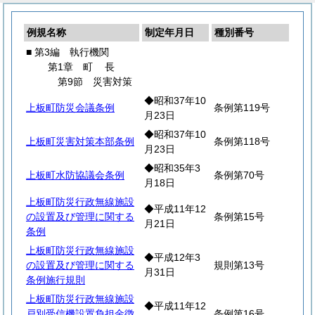
例規名称
制定年月日
種別番号
■ 第3編 執行機関
第1章
町
長
第9節 災害対策
◆昭和37年10
上板町防災会議条例
条例第119号
月23日
◆昭和37年10
上板町災害対策本部条例
条例第118号
月23日
◆昭和35年3
上板町水防協議会条例
条例第70号
月18日
上板町防災行政無線施設
◆平成11年12
の設置及び管理に関する
条例第15号
月21日
条例
上板町防災行政無線施設
◆平成12年3
の設置及び管理に関する
規則第13号
月31日
条例施行規則
上板町防災行政無線施設
◆平成11年12
戸別受信機設置負担金徴
条例第16号