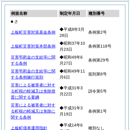
例規名称
制定年月日
種別番号
■ さ
◆平成8年3月
上板町災害対策基金条例
条例第2号
28日
◆昭和37年10
上板町災害対策本部条例
条例第118号
月23日
災害弔慰金の支給等に関
◆昭和49年6
条例第29号
する条例
月27日
災害弔慰金の支給等に関
◆昭和49年11
規則第8号
する条例施行規則
月6日
災害による被害者に対す
◆平成31年3
る町税の軽減又は免除措
訓令第5号
月22日
置に関する要綱
災害による被害者に対す
◆平成31年3
る町税の軽減又は免除に
条例第1号
月19日
関する条例
◆平成14年6
上板町債券運用指針
種別なし