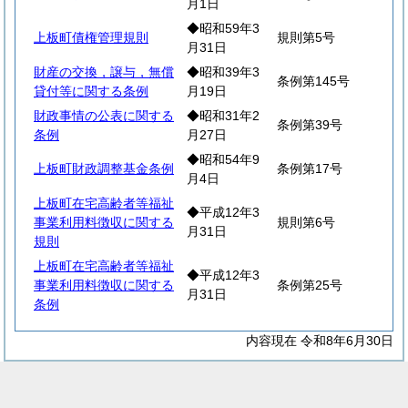
月1日
◆昭和59年3
上板町債権管理規則
規則第5号
月31日
財産の交換，譲与，無償
◆昭和39年3
条例第145号
貸付等に関する条例
月19日
財政事情の公表に関する
◆昭和31年2
条例第39号
条例
月27日
◆昭和54年9
上板町財政調整基金条例
条例第17号
月4日
上板町在宅高齢者等福祉
◆平成12年3
事業利用料徴収に関する
規則第6号
月31日
規則
上板町在宅高齢者等福祉
◆平成12年3
事業利用料徴収に関する
条例第25号
月31日
条例
内容現在 令和8年6月30日