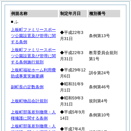
例規名称
制定年月日
種別番号
■ ふ
上板町ファミリースポー
◆平成22年3
ツ公園設置及び管理に関
条例第13号
月31日
する条例
上板町ファミリースポー
◆平成22年3
教育委員会規則
ツ公園設置及び管理に関
月31日
第1号
する条例施行規則
上板町福祉ホーム利用費
◆平成29年12
訓令第24号
助成事業実施要綱
月6日
◆昭和31年9
副町長の定数条例
条例第46号
月1日
◆昭和59年3
上板町物品会計規則
規則第4号
月31日
上板町部落差別撤廃・人
◆平成5年9月
条例第10号
権擁護に関する条例
14日
上板町部落差別撤廃・人
◆平成7年4月