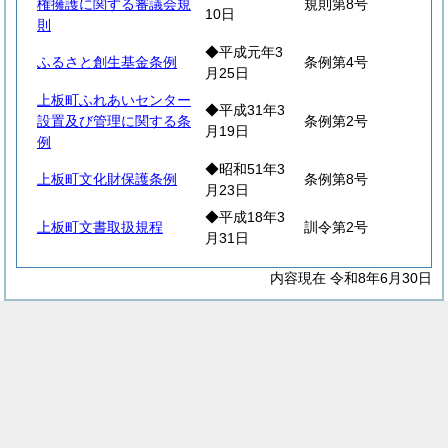
権擁護に関する審議会規
規則第8号
10日
則
◆平成元年3
ふるさと創生基金条例
条例第4号
月25日
上板町ふれあいセンター
◆平成31年3
設置及び管理に関する条
条例第2号
月19日
例
◆昭和51年3
上板町文化財保護条例
条例第8号
月23日
◆平成18年3
上板町文書取扱規程
訓令第2号
月31日
内容現在 令和8年6月30日