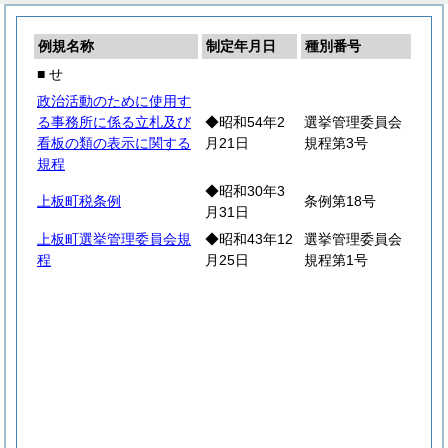
例規名称
制定年月日
種別番号
■ せ
政治活動のために使用す
る事務所に係る立札及び
◆昭和54年2
選挙管理委員会
看板の類の表示に関する
月21日
規程第3号
規程
◆昭和30年3
上板町税条例
条例第18号
月31日
上板町選挙管理委員会規
◆昭和43年12
選挙管理委員会
程
月25日
規程第1号