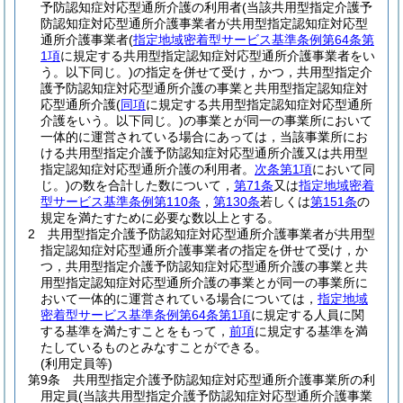
予防認知症対応型通所介護の利用者
(当該共用型指定介護予
防認知症対応型通所介護事業者が共用型指定認知症対応型
通所介護事業者
(
指定地域密着型サービス基準条例第64条第
1項
に規定する共用型指定認知症対応型通所介護事業者をい
う。以下同じ。)
の指定を併せて受け，かつ，共用型指定介
護予防認知症対応型通所介護の事業と共用型指定認知症対
応型通所介護
(
同項
に規定する共用型指定認知症対応型通所
介護をいう。以下同じ。)
の事業とが同一の事業所において
一体的に運営されている場合にあっては，当該事業所にお
ける共用型指定介護予防認知症対応型通所介護又は共用型
指定認知症対応型通所介護の利用者。
次条第1項
において同
じ。)
の数を合計した数について，
第71条
又は
指定地域密着
型サービス基準条例第110条
，
第130条
若しくは
第151条
の
規定を満たすために必要な数以上とする。
2
共用型指定介護予防認知症対応型通所介護事業者が共用型
指定認知症対応型通所介護事業者の指定を併せて受け，か
つ，共用型指定介護予防認知症対応型通所介護の事業と共
用型指定認知症対応型通所介護の事業とが同一の事業所に
おいて一体的に運営されている場合については，
指定地域
密着型サービス基準条例第64条第1項
に規定する人員に関
する基準を満たすことをもって，
前項
に規定する基準を満
たしているものとみなすことができる。
(利用定員等)
第9条
共用型指定介護予防認知症対応型通所介護事業所の利
用定員
(当該共用型指定介護予防認知症対応型通所介護事業