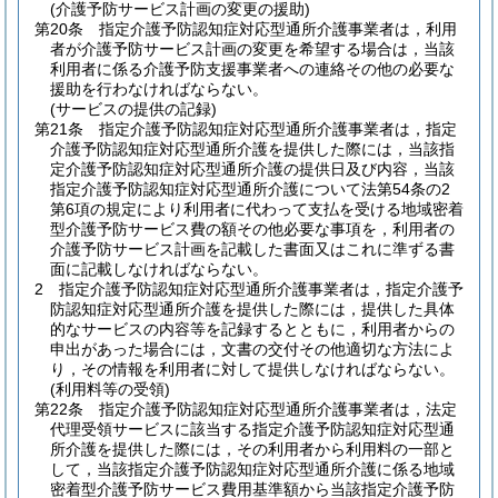
(介護予防サービス計画の変更の援助)
第20条
指定介護予防認知症対応型通所介護事業者は，利用
者が介護予防サービス計画の変更を希望する場合は，当該
利用者に係る介護予防支援事業者への連絡その他の必要な
援助を行わなければならない。
(サービスの提供の記録)
第21条
指定介護予防認知症対応型通所介護事業者は，指定
介護予防認知症対応型通所介護を提供した際には，当該指
定介護予防認知症対応型通所介護の提供日及び内容，当該
指定介護予防認知症対応型通所介護について法第54条の2
第6項の規定により利用者に代わって支払を受ける地域密着
型介護予防サービス費の額その他必要な事項を，利用者の
介護予防サービス計画を記載した書面又はこれに準ずる書
面に記載しなければならない。
2
指定介護予防認知症対応型通所介護事業者は，指定介護予
防認知症対応型通所介護を提供した際には，提供した具体
的なサービスの内容等を記録するとともに，利用者からの
申出があった場合には，文書の交付その他適切な方法によ
り，その情報を利用者に対して提供しなければならない。
(利用料等の受領)
第22条
指定介護予防認知症対応型通所介護事業者は，法定
代理受領サービスに該当する指定介護予防認知症対応型通
所介護を提供した際には，その利用者から利用料の一部と
して，当該指定介護予防認知症対応型通所介護に係る地域
密着型介護予防サービス費用基準額から当該指定介護予防