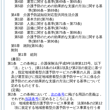
第4節
運営に関する基準
(第49条～第65条)
第5節
介護予防のための効果的な支援の方法に関する基
準
(第66条～第69条)
第4章
介護予防認知症対応型共同生活介護
第1節
基本方針
(第70条)
第2節
人員に関する基準
(第71条～第73条)
第3節
設備に関する基準
(第74条)
第4節
運営に関する基準
(第75条～第86条)
第5節
介護予防のための効果的な支援の方法に関する基
準
(第87条～第90条)
第5章
雑則
(第91条)
附則
第1章
総則
(趣旨)
第1条
この条例は，介護保険法
(平成9年法律第123号。以下
「法」という。)
第115条の14第1項及び第2項の規定に基づ
き，指定地域密着型介護予防サービスの事業の人員，設備
及び運営並びに指定地域密着型介護予防サービスに係る介
護予防のための効果的な支援の方法に関する基準について
定めるものとする。
(定義)
第2条
この条例において，
次の各号
に掲げる用語の意義は，
それぞれ
当該各号
に定めるところによる。
(1)
地域密着型介護予防サービス事業者 法第8条の2第12
項に規定する地域密着型介護予防サービス事業を行う者