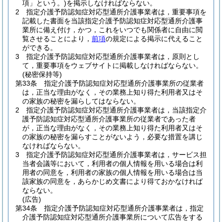
項」という。)
を掲示しなければならない。
2
指定介護予防認知症対応型通所介護事業者は，重要事項を
記載した書面を当該指定介護予防認知症対応型通所介護事
業所に備え付け，かつ，これをいつでも関係者に自由に閲
覧させることにより，
前項
の規定による掲示に代えること
ができる。
3
指定介護予防認知症対応型通所介護事業者は，原則とし
て，重要事項をウェブサイトに掲載しなければならない。
(秘密保持等)
第33条
指定介護予防認知症対応型通所介護事業所の従業者
は，正当な理由がなく，その業務上知り得た利用者又はそ
の家族の秘密を漏らしてはならない。
2
指定介護予防認知症対応型通所介護事業者は，当該指定介
護予防認知症対応型通所介護事業所の従業者であった者
が，正当な理由がなく，その業務上知り得た利用者又はそ
の家族の秘密を漏らすことがないよう，必要な措置を講じ
なければならない。
3
指定介護予防認知症対応型通所介護事業者は，サービス担
当者会議等において，利用者の個人情報を用いる場合は利
用者の同意を，利用者の家族の個人情報を用いる場合は当
該家族の同意を，あらかじめ文書により得ておかなければ
ならない。
(広告)
第34条
指定介護予防認知症対応型通所介護事業者は，指定
介護予防認知症対応型通所介護事業所について広告をする