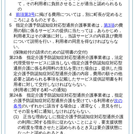
て，その利用者に負担させることが適当と認められるも
の
4
前項第3号
に掲げる費用については，別に町長が定めると
ころによるものとする。
5
指定介護予防認知症対応型通所介護事業者は，
第3項
の費
用の額に係るサービスの提供に当たっては，あらかじめ，
利用者又はその家族に対し，当該サービスの内容及び費用
について説明を行い，利用者の同意を得なければならな
い。
(保険給付の請求のための証明書の交付)
第23条
指定介護予防認知症対応型通所介護事業者は，法定
代理受領サービスに該当しない指定介護予防認知症対応型
通所介護に係る利用料の支払を受けた場合は，提供した指
定介護予防認知症対応型通所介護の内容，費用の額その他
必要と認められる事項を記載したサービス提供証明書を利
用者に対して交付しなければならない。
(利用者に関する町への通知)
第24条
指定介護予防認知症対応型通所介護事業者は，指定
介護予防認知症対応型通所介護を受けている利用者が
次の
各号
のいずれかに該当する場合は，遅滞なく，意見を付し
てその旨を町に通知しなければならない。
(1)
正当な理由なしに指定介護予防認知症対応型通所介護
の利用に関する指示に従わないことにより，要支援状態
の程度を増進させたと認められるとき又は要介護状態に
なったと認められるとき。