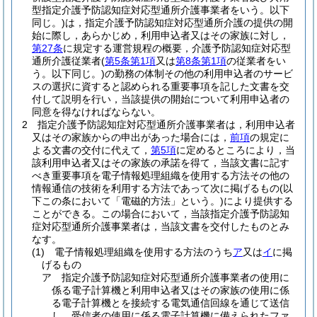
型指定介護予防認知症対応型通所介護事業者をいう。以下
同じ。)
は，指定介護予防認知症対応型通所介護の提供の開
始に際し，あらかじめ，利用申込者又はその家族に対し，
第27条
に規定する運営規程の概要，介護予防認知症対応型
通所介護従業者
(
第5条第1項
又は
第8条第1項
の従業者をい
う。以下同じ。)
の勤務の体制その他の利用申込者のサービ
スの選択に資すると認められる重要事項を記した文書を交
付して説明を行い，当該提供の開始について利用申込者の
同意を得なければならない。
2
指定介護予防認知症対応型通所介護事業者は，利用申込者
又はその家族からの申出があった場合には，
前項
の規定に
よる文書の交付に代えて，
第5項
に定めるところにより，当
該利用申込者又はその家族の承諾を得て，当該文書に記す
べき重要事項を電子情報処理組織を使用する方法その他の
情報通信の技術を利用する方法であって次に掲げるもの
(以
下この条において「電磁的方法」という。)
により提供する
ことができる。
この場合において，当該指定介護予防認知
症対応型通所介護事業者は，当該文書を交付したものとみ
なす。
(1)
電子情報処理組織を使用する方法のうち
ア
又は
イ
に掲
げるもの
ア
指定介護予防認知症対応型通所介護事業者の使用に
係る電子計算機と利用申込者又はその家族の使用に係
る電子計算機とを接続する電気通信回線を通じて送信
し，受信者の使用に係る電子計算機に備えられたファ