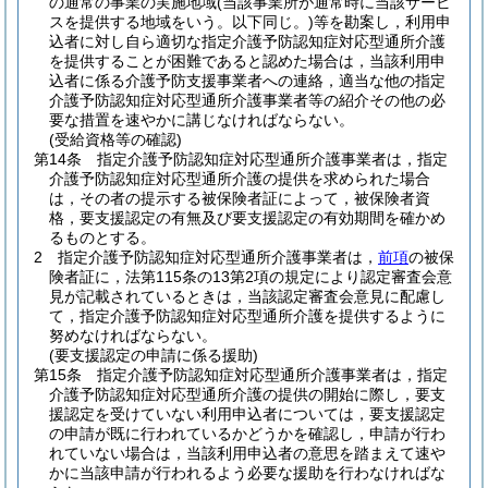
の通常の事業の実施地域
(当該事業所が通常時に当該サービ
スを提供する地域をいう。以下同じ。)
等を勘案し，利用申
込者に対し自ら適切な指定介護予防認知症対応型通所介護
を提供することが困難であると認めた場合は，当該利用申
込者に係る介護予防支援事業者への連絡，適当な他の指定
介護予防認知症対応型通所介護事業者等の紹介その他の必
要な措置を速やかに講じなければならない。
(受給資格等の確認)
第14条
指定介護予防認知症対応型通所介護事業者は，指定
介護予防認知症対応型通所介護の提供を求められた場合
は，その者の提示する被保険者証によって，被保険者資
格，要支援認定の有無及び要支援認定の有効期間を確かめ
るものとする。
2
指定介護予防認知症対応型通所介護事業者は，
前項
の被保
険者証に，法第115条の13第2項の規定により認定審査会意
見が記載されているときは，当該認定審査会意見に配慮し
て，指定介護予防認知症対応型通所介護を提供するように
努めなければならない。
(要支援認定の申請に係る援助)
第15条
指定介護予防認知症対応型通所介護事業者は，指定
介護予防認知症対応型通所介護の提供の開始に際し，要支
援認定を受けていない利用申込者については，要支援認定
の申請が既に行われているかどうかを確認し，申請が行わ
れていない場合は，当該利用申込者の意思を踏まえて速や
かに当該申請が行われるよう必要な援助を行わなければな