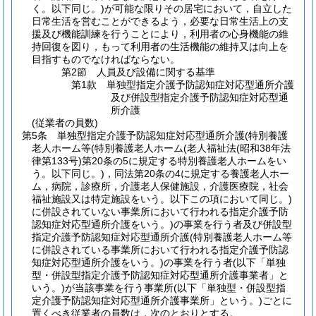
く。以下同じ。)
が可能な限りその居宅において，自立した
日常生活を営むことができるよう，必要な日常生活上の支
援及び機能訓練を行うことにより，利用者の心身機能の維
持回復を図り，もって利用者の生活機能の維持又は向上を
目指すものでなければならない。
第2節
人員及び設備に関する基準
第1款
単独型指定介護予防認知症対応型通所介護
及び併設型指定介護予防認知症対応型通
所介護
(従業者の員数)
第5条
単独型指定介護予防認知症対応型通所介護
(特別養護
老人ホーム等
(特別養護老人ホーム
(老人福祉法
(昭和38年法
律第133号)
第20条の5に規定する特別養護老人ホームをい
う。以下同じ。)
，同法第20条の4に規定する養護老人ホー
ム，病院，診療所，介護老人保健施設，介護医療院，社会
福祉施設又は特定施設をいう。以下この項において同じ。)
に併設されていない事業所において行われる指定介護予防
認知症対応型通所介護をいう。)
の事業を行う者及び併設型
指定介護予防認知症対応型通所介護
(特別養護老人ホーム等
に併設されている事業所において行われる指定介護予防認
知症対応型通所介護をいう。)
の事業を行う者
(以下「単独
型・併設型指定介護予防認知症対応型通所介護事業者」と
いう。)
が当該事業を行う事業所
(以下「単独型・併設型指
定介護予防認知症対応型通所介護事業所」という。)
ごとに
置くべき従業者の員数は，次のとおりとする。