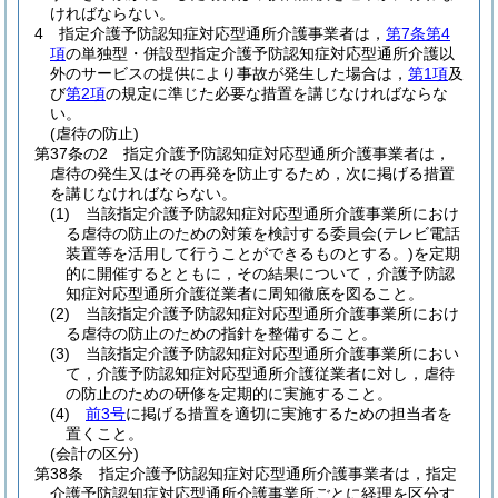
ければならない。
4
指定介護予防認知症対応型通所介護事業者は，
第7条第4
項
の単独型・併設型指定介護予防認知症対応型通所介護以
外のサービスの提供により事故が発生した場合は，
第1項
及
び
第2項
の規定に準じた必要な措置を講じなければならな
い。
(虐待の防止)
第37条の2
指定介護予防認知症対応型通所介護事業者は，
虐待の発生又はその再発を防止するため，次に掲げる措置
を講じなければならない。
(1)
当該指定介護予防認知症対応型通所介護事業所におけ
る虐待の防止のための対策を検討する委員会
(テレビ電話
装置等を活用して行うことができるものとする。)
を定期
的に開催するとともに，その結果について，介護予防認
知症対応型通所介護従業者に周知徹底を図ること。
(2)
当該指定介護予防認知症対応型通所介護事業所におけ
る虐待の防止のための指針を整備すること。
(3)
当該指定介護予防認知症対応型通所介護事業所におい
て，介護予防認知症対応型通所介護従業者に対し，虐待
の防止のための研修を定期的に実施すること。
(4)
前3号
に掲げる措置を適切に実施するための担当者を
置くこと。
(会計の区分)
第38条
指定介護予防認知症対応型通所介護事業者は，指定
介護予防認知症対応型通所介護事業所ごとに経理を区分す