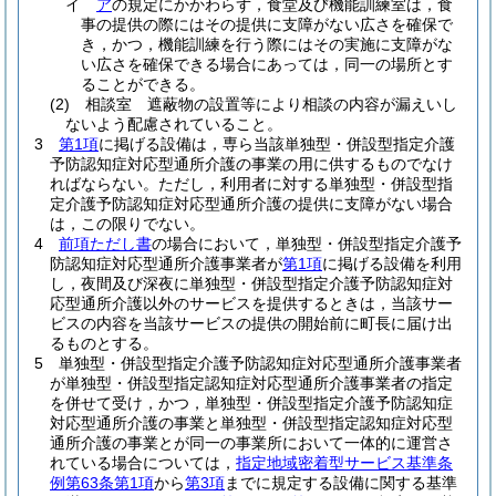
イ
ア
の規定にかかわらず，食堂及び機能訓練室は，食
事の提供の際にはその提供に支障がない広さを確保で
き，かつ，機能訓練を行う際にはその実施に支障がな
い広さを確保できる場合にあっては，同一の場所とす
ることができる。
(2)
相談室 遮蔽物の設置等により相談の内容が漏えいし
ないよう配慮されていること。
3
第1項
に掲げる設備は，専ら当該単独型・併設型指定介護
予防認知症対応型通所介護の事業の用に供するものでなけ
ればならない。
ただし，利用者に対する単独型・併設型指
定介護予防認知症対応型通所介護の提供に支障がない場合
は，この限りでない。
4
前項ただし書
の場合において，単独型・併設型指定介護予
防認知症対応型通所介護事業者が
第1項
に掲げる設備を利用
し，夜間及び深夜に単独型・併設型指定介護予防認知症対
応型通所介護以外のサービスを提供するときは，当該サー
ビスの内容を当該サービスの提供の開始前に町長に届け出
るものとする。
5
単独型・併設型指定介護予防認知症対応型通所介護事業者
が単独型・併設型指定認知症対応型通所介護事業者の指定
を併せて受け，かつ，単独型・併設型指定介護予防認知症
対応型通所介護の事業と単独型・併設型指定認知症対応型
通所介護の事業とが同一の事業所において一体的に運営さ
れている場合については，
指定地域密着型サービス基準条
例第63条第1項
から
第3項
までに規定する設備に関する基準