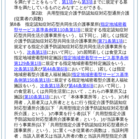
を満たすことをもって，
第1項
から
第3項
までに規定する基
準を満たしているものとみなすことができる。
第2款
共用型指定介護予防認知症対応型通所介護
(従業者の員数)
第8条
指定認知症対応型共同生活介護事業所
(
指定地域密着
型サービス基準条例第110条第1項
に規定する指定認知症対
応型共同生活介護事業所をいう。以下同じ。)
若しくは指定
介護予防認知症対応型共同生活介護事業所
(
第71条第1項
に
規定する指定介護予防認知症対応型共同生活介護事業所を
いう。
次条第1項
において同じ。)
の居間若しくは食堂又は
指定地域密着型特定施設
(
指定地域密着型サービス基準条例
第129条第1項
に規定する指定地域密着型特定施設をいう。
次条第1項
及び
第44条第6項
において同じ。)
若しくは指定
地域密着型介護老人福祉施設
(
指定地域密着型サービス基準
条例第150条第1項
に規定する指定地域密着型介護老人福祉
施設をいう。
次条第1項
及び
第44条第6項
において同じ。)
の食堂若しくは共同生活室において，これらの事業所又は
施設
(
第10条第1項
において「本体事業所等」という。)
の利
用者，入居者又は入所者とともに行う指定介護予防認知症
対応型通所介護
(以下「共用型指定介護予防認知症対応型通
所介護」という。)
の事業を行う者
(以下「共用型指定介護
予防認知症対応型通所介護事業者」という。)
が当該事業を
行う事業所
(以下「共用型指定介護予防認知症対応型通所介
護事業所」という。)
に置くべき従業者の員数は，当該利用
者，当該入居者又は当該入所者の数と当該共用型指定介護