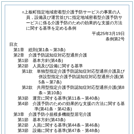
○上板町指定地域密着型介護予防サービスの事業の人
員，設備及び運営並びに指定地域密着型介護予防サ
ービスに係る介護予防のための効果的な支援の方法
に関する基準を定める条例
平成25年3月19日
条例第2号
目次
第1章
総則
(第1条～第3条)
第2章
介護予防認知症対応型通所介護
第1節
基本方針
(第4条)
第2節
人員及び設備に関する基準
第1款
単独型指定介護予防認知症対応型通所介護及び
併設型指定介護予防認知症対応型通所介護
(第
5条～第7条)
第2款
共用型指定介護予防認知症対応型通所介護
(第8
条～第10条)
第3節
運営に関する基準
(第11条～第40条)
第4節
介護予防のための効果的な支援の方法に関する基
準
(第41条・第42条)
第3章
介護予防小規模多機能型居宅介護
第1節
基本方針
(第43条)
第2節
人員に関する基準
(第44条～第46条)
第3節
設備に関する基準
(第47条・第48条)