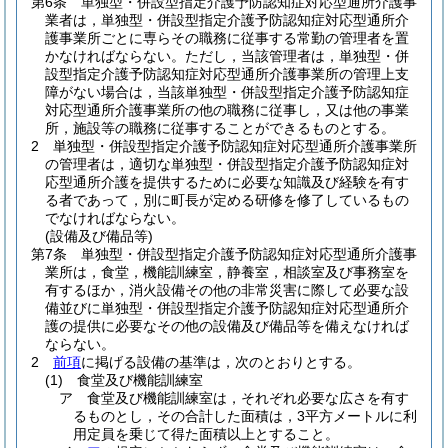
第6条
単独型・併設型指定介護予防認知症対応型通所介護事
業者は，単独型・併設型指定介護予防認知症対応型通所介
護事業所ごとに専らその職務に従事する常勤の管理者を置
かなければならない。
ただし，当該管理者は，単独型・併
設型指定介護予防認知症対応型通所介護事業所の管理上支
障がない場合は，当該単独型・併設型指定介護予防認知症
対応型通所介護事業所の他の職務に従事し，又は他の事業
所，施設等の職務に従事することができるものとする。
2
単独型・併設型指定介護予防認知症対応型通所介護事業所
の管理者は，適切な単独型・併設型指定介護予防認知症対
応型通所介護を提供するために必要な知識及び経験を有す
る者であって，別に町長が定める研修を修了しているもの
でなければならない。
(設備及び備品等)
第7条
単独型・併設型指定介護予防認知症対応型通所介護事
業所は，食堂，機能訓練室，静養室，相談室及び事務室を
有するほか，消火設備その他の非常災害に際して必要な設
備並びに単独型・併設型指定介護予防認知症対応型通所介
護の提供に必要なその他の設備及び備品等を備えなければ
ならない。
2
前項
に掲げる設備の基準は，次のとおりとする。
(1)
食堂及び機能訓練室
ア
食堂及び機能訓練室は，それぞれ必要な広さを有す
るものとし，その合計した面積は，3平方メートルに利
用定員を乗じて得た面積以上とすること。