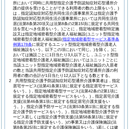
所において同時に共用型指定介護予防認知症対応型通所介
護の提供を受けることができる利用者の数の上限をいう。)
は，指定認知症対応型共同生活介護事業所又は指定介護予
防認知症対応型共同生活介護事業所においては共同生活住
居
(法第8条第20項又は法第8条の2第15項に規定する共同生
活を営むべき住居をいう。)
ごとに，指定地域密着型特定施
設又は指定地域密着型介護老人福祉施設
(ユニット型指定地
域密着型介護老人福祉施設
(
指定地域密着型サービス基準条
例第178条
に規定するユニット型指定地域密着型介護老人
福祉施設をいう。以下この項において同じ。)
を除く。)
に
おいては施設ごとに1日当たり3人以下とし，ユニット型指
定地域密着型介護老人福祉施設においてはユニットごとに
当該ユニット型指定地域密着型介護老人福祉施設の入居者
の数と当該共用型指定介護予防認知症対応型通所介護の利
用者の数の合計が1日当たり12人以下となる数とする。
2
共用型指定介護予防認知症対応型通所介護事業者は，指定
居宅サービス
(法第41条第1項に規定する指定居宅サービス
をいう。)
，指定地域密着型サービス
(法第42条の2第1項に
規定する指定地域密着型サービスをいう。)
，指定居宅介護
支援
(法第46条第1項に規定する指定居宅介護支援をい
う。)
，指定介護予防サービス
(法第53条第1項に規定する指
定介護予防サービスをいう。)
，指定地域密着型介護予防サ
ービス若しくは指定介護予防支援
(法第58条第1項に規定す
る指定介護予防支援をいう。)
の事業又は介護保険施設
(法
第8条第25項に規定する介護保険施設をいう。)
若しくは健