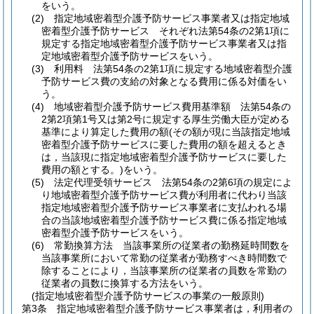
をいう。
(2)
指定地域密着型介護予防サービス事業者又は指定地域
密着型介護予防サービス それぞれ法第54条の2第1項に
規定する指定地域密着型介護予防サービス事業者又は指
定地域密着型介護予防サービスをいう。
(3)
利用料 法第54条の2第1項に規定する地域密着型介護
予防サービス費の支給の対象となる費用に係る対価をい
う。
(4)
地域密着型介護予防サービス費用基準額 法第54条の
2第2項第1号又は第2号に規定する厚生労働大臣が定める
基準により算定した費用の額
(その額が現に当該指定地域
密着型介護予防サービスに要した費用の額を超えるとき
は，当該現に指定地域密着型介護予防サービスに要した
費用の額とする。)
をいう。
(5)
法定代理受領サービス 法第54条の2第6項の規定によ
り地域密着型介護予防サービス費が利用者に代わり当該
指定地域密着型介護予防サービス事業者に支払われる場
合の当該地域密着型介護予防サービス費に係る指定地域
密着型介護予防サービスをいう。
(6)
常勤換算方法 当該事業所の従業者の勤務延時間数を
当該事業所において常勤の従業者が勤務すべき時間数で
除することにより，当該事業所の従業者の員数を常勤の
従業者の員数に換算する方法をいう。
(指定地域密着型介護予防サービスの事業の一般原則)
第3条
指定地域密着型介護予防サービス事業者は，利用者の