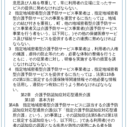
意思及び人格を尊重して，常に利用者の立場に立ったサー
ビスの提供に努めなければならない。
2
指定地域密着型介護予防サービス事業者は，指定地域密着
型介護予防サービスの事業を運営するに当たっては，地域
との結び付きを重視し，町，他の地域密着型介護予防サー
ビス事業者又は介護予防サービス事業者
(介護予防サービス
事業を行う者をいう。以下同じ。)
その他の保健医療サービ
ス及び福祉サービスを提供する者との連携に努めなければ
ならない。
3
指定地域密着型介護予防サービス事業者は，利用者の人権
の擁護，虐待の防止等のため，必要な体制の整備を行うと
ともに，その従業者に対し，研修を実施する等の措置を講
じなければならない。
4
指定地域密着型介護予防サービス事業者は，指定地域密着
型介護予防サービスを提供するに当たっては，法第118条
の2第1項に規定する介護保険等関連情報その他必要な情報
を活用し，適切かつ有効に行うよう努めなければならな
い。
第2章
介護予防認知症対応型通所介護
第1節
基本方針
第4条
指定地域密着型介護予防サービスに該当する介護予防
認知症対応型通所介護
(以下「指定介護予防認知症対応型通
所介護」という。)
の事業は，その認知症
(法第5条の2第1項
に規定する認知症をいう。以下同じ。)
である利用者
(その
者の認知症の原因となる疾患が急性の状態にある者を除