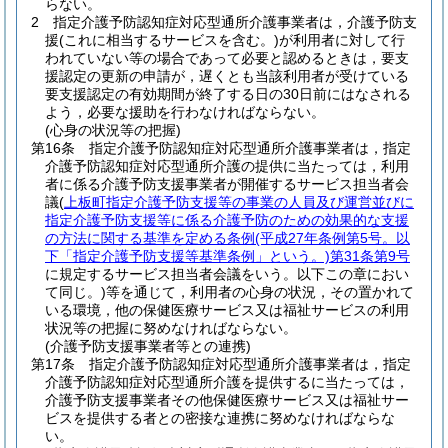
らない。
2
指定介護予防認知症対応型通所介護事業者は，介護予防支
援
(これに相当するサービスを含む。)
が利用者に対して行
われていない等の場合であって必要と認めるときは，要支
援認定の更新の申請が，遅くとも当該利用者が受けている
要支援認定の有効期間が終了する日の30日前にはなされる
よう，必要な援助を行わなければならない。
(心身の状況等の把握)
第16条
指定介護予防認知症対応型通所介護事業者は，指定
介護予防認知症対応型通所介護の提供に当たっては，利用
者に係る介護予防支援事業者が開催するサービス担当者会
議
(
上板町指定介護予防支援等の事業の人員及び運営並びに
指定介護予防支援等に係る介護予防のための効果的な支援
の方法に関する基準を定める条例
(平成27年条例第5号。以
下「指定介護予防支援等基準条例」という。)
第31条第9号
に規定するサービス担当者会議をいう。以下この章におい
て同じ。)
等を通じて，利用者の心身の状況，その置かれて
いる環境，他の保健医療サービス又は福祉サービスの利用
状況等の把握に努めなければならない。
(介護予防支援事業者等との連携)
第17条
指定介護予防認知症対応型通所介護事業者は，指定
介護予防認知症対応型通所介護を提供するに当たっては，
介護予防支援事業者その他保健医療サービス又は福祉サー
ビスを提供する者との密接な連携に努めなければならな
い。