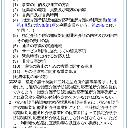
(1)
事業の目的及び運営の方針
(2)
従業者の職種，員数及び職務の内容
(3)
営業日及び営業時間
(4)
指定介護予防認知症対応型通所介護の利用定員
(
第5条
第4項
又は
第9条第1項
の利用定員をいう。
第29条
におい
て同じ。)
(5)
指定介護予防認知症対応型通所介護の内容及び利用料
その他の費用の額
(6)
通常の事業の実施地域
(7)
サービス利用に当たっての留意事項
(8)
緊急時等における対応方法
(9)
非常災害対策
(10)
虐待の防止のための措置に関する事項
(11)
その他運営に関する重要事項
(勤務体制の確保等)
第28条
指定介護予防認知症対応型通所介護事業者は，利用
者に対し適切な指定介護予防認知症対応型通所介護を提供
できるよう，指定介護予防認知症対応型通所介護事業所ご
とに従業者の勤務の体制を定めておかなければならない。
2
指定介護予防認知症対応型通所介護事業者は，指定介護予
防認知症対応型通所介護事業所ごとに，当該指定介護予防
認知症対応型通所介護事業所の従業者によって指定介護予
防認知症対応型通所介護を提供しなければならない。
ただ
し，利用者の処遇に直接影響を及ぼさない業務について