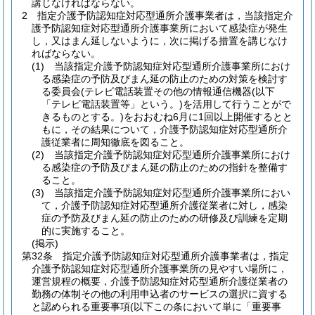
講じなければならない。
2
指定介護予防認知症対応型通所介護事業者は，当該指定介
護予防認知症対応型通所介護事業所において感染症が発生
し，又はまん延しないように，次に掲げる措置を講じなけ
ればならない。
(1)
当該指定介護予防認知症対応型通所介護事業所におけ
る感染症の予防及びまん延の防止のための対策を検討す
る委員会
(テレビ電話装置その他の情報通信機器
(以下
「テレビ電話装置等」という。)
を活用して行うことがで
きるものとする。)
をおおむね6月に1回以上開催するとと
もに，その結果について，介護予防認知症対応型通所介
護従業者に周知徹底を図ること。
(2)
当該指定介護予防認知症対応型通所介護事業所におけ
る感染症の予防及びまん延の防止のための指針を整備す
ること。
(3)
当該指定介護予防認知症対応型通所介護事業所におい
て，介護予防認知症対応型通所介護従業者に対し，感染
症の予防及びまん延の防止のための研修及び訓練を定期
的に実施すること。
(掲示)
第32条
指定介護予防認知症対応型通所介護事業者は，指定
介護予防認知症対応型通所介護事業所の見やすい場所に，
運営規程の概要，介護予防認知症対応型通所介護従業者の
勤務の体制その他の利用申込者のサービスの選択に資する
と認められる重要事項
(以下この条において単に「重要事