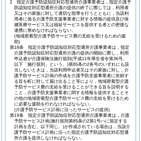
2
指定介護予防認知症対応型通所介護事業者は，指定介護予
防認知症対応型通所介護の提供の終了に際しては，利用者
又はその家族に対して適切な指導を行うとともに，当該利
用者に係る介護予防支援事業者に対する情報の提供及び保
健医療サービス又は福祉サービスを提供する者との密接な
連携に努めなければならない。
(地域密着型介護予防サービス費の支給を受けるための援
助)
第18条
指定介護予防認知症対応型通所介護事業者は，指定
介護予防認知症対応型通所介護の提供の開始に際し，利用
申込者が介護保険法施行規則
(平成11年厚生省令第36号。
以下「施行規則」という。)
第85条の2各号のいずれにも該
当しないときは，当該利用申込者又はその家族に対し，介
護予防サービス計画の作成を介護予防支援事業者に依頼す
る旨を町に対して届け出ること等により，地域密着型介護
予防サービス費の支給を受けることができる旨を説明する
こと，介護予防支援事業者に関する情報を提供することそ
の他の地域密着型介護予防サービス費の支給を受けるため
に必要な援助を行わなければならない。
(介護予防サービス計画に沿ったサービスの提供)
第19条
指定介護予防認知症対応型通所介護事業者は，介護
予防サービス計画
(施行規則第85条の2第1号ハに規定する
計画を含む。以下同じ。)
が作成されている場合は，当該介
護予防サービス計画に沿った指定介護予防認知症対応型通
所介護を提供しなければならない。