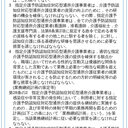
は，この限りでない。
3
指定介護予防認知症対応型通所介護事業者は，介護予防認
知症対応型通所介護従業者の資質の向上のために，その研
修の機会を確保しなければならない。
その際，指定介護予
防認知症対応型通所介護事業者は，全ての介護予防認知症
対応型通所介護従業者
(看護師，准看護師，介護福祉士，介
護支援専門員，法第8条第2項に規定する政令で定める者等
の資格を有する者その他これに類する者を除く。)
に対し，
認知症介護に係る基礎的な研修を受講させるために必要な
措置を講じなければならない。
4
指定介護予防認知症対応型通所介護事業者は，適切な指定
介護予防認知症対応型通所介護の提供を確保する観点か
ら，職場において行われる性的な言動又は優越的な関係を
背景とした言動であって業務上必要かつ相当な範囲を超え
たものにより介護予防認知症対応型通所介護従業者の就業
環境が害されることを防止するための方針の明確化等の必
要な措置を講じなければならない。
(業務継続計画の策定等)
第28条の2
指定介護予防認知症対応型通所介護事業者は，
感染症や非常災害の発生時において，利用者に対する指定
介護予防認知症対応型通所介護の提供を継続的に実施する
ための，及び非常時の体制で早期の業務再開を図るための
計画
(以下この条において「業務継続計画」という。)
を策
定し，当該業務継続計画に従い必要な措置を講じなければ
ならない。