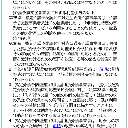
場合においては，その内容が虚偽又は誇大なものとしては
ならない。
(介護予防支援事業者に対する利益供与の禁止)
第35条
指定介護予防認知症対応型通所介護事業者は，介護
予防支援事業者又はその従業者に対し，利用者に特定の事
業者によるサービスを利用させることの対償として，金品
その他の財産上の利益を供与してはならない。
(苦情処理)
第36条
指定介護予防認知症対応型通所介護事業者は，提供
した指定介護予防認知症対応型通所介護に係る利用者及び
その家族からの苦情に迅速かつ適切に対応するために，苦
情を受け付けるための窓口を設置する等の必要な措置を講
じなければならない。
2
指定介護予防認知症対応型通所介護事業者は，
前項
の苦情
を受け付けた場合には，当該苦情の内容等を記録しなけれ
ばならない。
3
指定介護予防認知症対応型通所介護事業者は，提供した指
定介護予防認知症対応型通所介護に関し，法第23条の規定
により町が行う文書その他の物件の提出若しくは提示の求
め又は町の職員からの質問若しくは照会に応じ，及び利用
者からの苦情に関して町が行う調査に協力するとともに，
町から指導又は助言を受けた場合においては，当該指導又
は助言に従って必要な改善を行わなければならない。
4
指定介護予防認知症対応型通所介護事業者は，町からの求
めがあった場合には，
前項
の改善の内容を町に報告しなけ