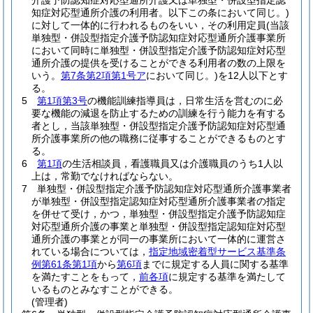
介護予防認知症対応型通所介護又は単独型・併設型指定認
知症対応型通所介護の利用者。以下この条において同じ。)
に対して一体的に行われるものをいい，その利用定員
(当該
単独型・併設型指定介護予防認知症対応型通所介護事業所
において同時に単独型・併設型指定介護予防認知症対応型
通所介護の提供を受けることができる利用者の数の上限を
いう。
第7条第2項第1号ア
において同じ。)
を12人以下とす
る。
5
第1項第3号
の機能訓練指導員は，日常生活を営むのに必
要な機能の減退を防止するための訓練を行う能力を有する
者とし，当該単独型・併設型指定介護予防認知症対応型通
所介護事業所の他の職務に従事することができるものとす
る。
6
第1項
の生活相談員，看護職員又は介護職員のうち1人以
上は，常勤でなければならない。
7
単独型・併設型指定介護予防認知症対応型通所介護事業者
が単独型・併設型指定認知症対応型通所介護事業者の指定
を併せて受け，かつ，単独型・併設型指定介護予防認知症
対応型通所介護の事業と単独型・併設型指定認知症対応型
通所介護の事業とが同一の事業所において一体的に運営さ
れている場合については，
指定地域密着型サービス基準条
例第61条第1項
から
第6項
までに規定する人員に関する基準
を満たすことをもって，
前各項
に規定する基準を満たして
いるものとみなすことができる。
(管理者)