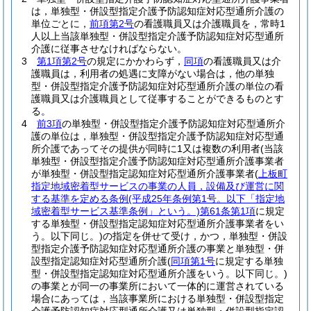
は，単独型・併設型指定介護予防認知症対応型通所介護の
単位ごとに，
前項第2号
の看護職員又は介護職員を，常時1
人以上当該単独型・併設型指定介護予防認知症対応型通所
介護に従事させなければならない。
3
第1項第2号
の規定にかかわらず，
同項
の看護職員又は介
護職員は，利用者の処遇に支障がない場合は，他の単独
型・併設型指定介護予防認知症対応型通所介護の単位の看
護職員又は介護職員として従事することができるものとす
る。
4
前3項
の単独型・併設型指定介護予防認知症対応型通所介
護の単位は，単独型・併設型指定介護予防認知症対応型通
所介護であってその提供が同時に1又は複数の利用者
(当該
単独型・併設型指定介護予防認知症対応型通所介護事業者
が単独型・併設型指定認知症対応型通所介護事業者
(
上板町
指定地域密着型サービスの事業の人員，設備及び運営に関
する基準を定める条例
(平成25年条例第1号。以下「指定地
域密着型サービス基準条例」という。)
第61条第1項
に規定
する単独型・併設型指定認知症対応型通所介護事業者をい
う。以下同じ。)
の指定を併せて受け，かつ，単独型・併設
型指定介護予防認知症対応型通所介護の事業と単独型・併
設型指定認知症対応型通所介護
(
同項第1号
に規定する単独
型・併設型指定認知症対応型通所介護をいう。以下同じ。)
の事業とが同一の事業所において一体的に運営されている
場合にあっては，当該事業所における単独型・併設型指定