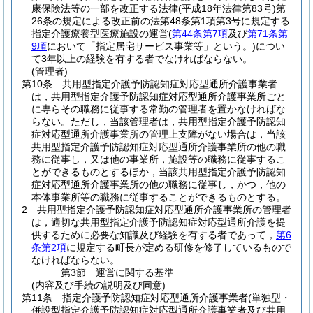
康保険法等の一部を改正する法律
(平成18年法律第83号)
第
26条の規定による改正前の法第48条第1項第3号に規定する
指定介護療養型医療施設の運営
(
第44条第7項
及び
第71条第
9項
において「指定居宅サービス事業等」という。)
につい
て3年以上の経験を有する者でなければならない。
(管理者)
第10条
共用型指定介護予防認知症対応型通所介護事業者
は，共用型指定介護予防認知症対応型通所介護事業所ごと
に専らその職務に従事する常勤の管理者を置かなければな
らない。
ただし，当該管理者は，共用型指定介護予防認知
症対応型通所介護事業所の管理上支障がない場合は，当該
共用型指定介護予防認知症対応型通所介護事業所の他の職
務に従事し，又は他の事業所，施設等の職務に従事するこ
とができるものとするほか，当該共用型指定介護予防認知
症対応型通所介護事業所の他の職務に従事し，かつ，他の
本体事業所等の職務に従事することができるものとする。
2
共用型指定介護予防認知症対応型通所介護事業所の管理者
は，適切な共用型指定介護予防認知症対応型通所介護を提
供するために必要な知識及び経験を有する者であって，
第6
条第2項
に規定する町長が定める研修を修了しているもので
なければならない。
第3節
運営に関する基準
(内容及び手続の説明及び同意)
第11条
指定介護予防認知症対応型通所介護事業者
(単独型・
併設型指定介護予防認知症対応型通所介護事業者及び共用