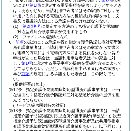
5
指定介護予防認知症対応型通所介護事業者は，
第2項
の規
定により
第1項
に規定する重要事項を提供しようとするとき
は，あらかじめ，当該利用申込者又はその家族に対し，そ
の用いる次に掲げる電磁的方法の種類及び内容を示し，文
書又は電磁的方法による承諾を得なければならない。
(1)
第2項各号
に規定する方法のうち指定介護予防認知症
対応型通所介護事業者が使用するもの
(2)
ファイルへの記録の方式
6
前項
の規定による承諾を得た指定介護予防認知症対応型通
所介護事業者は，当該利用申込者又はその家族から文書又
は電磁的方法により電磁的方法による提供を受けない旨の
申出があった場合は，当該利用申込者又はその家族に対
し，
第1項
に規定する重要事項の提供を電磁的方法によって
してはならない。
ただし，当該利用申込者又はその家族が
再び
前項
の規定による承諾をした場合は，この限りでな
い。
(提供拒否の禁止)
第12条
指定介護予防認知症対応型通所介護事業者は，正当
な理由なく指定介護予防認知症対応型通所介護の提供を拒
んではならない。
(サービス提供困難時の対応)
第13条
指定介護予防認知症対応型通所介護事業者は，当該
指定介護予防認知症対応型通所介護事業所
(単独型・併設型
指定介護予防認知症対応型通所介護事業所又は共用型指定
介護予防認知症対応型通所介護事業所をいう。以下同じ。)