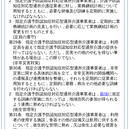
2
指定介護予防認知症対応型通所介護事業者は，介護予防認
知症対応型通所介護従業者に対し，業務継続計画について
周知するとともに，必要な研修及び訓練を定期的に実施し
なければならない。
3
指定介護予防認知症対応型通所介護事業者は，定期的に業
務継続計画の見直しを行い，必要に応じて業務継続計画の
変更を行うものとする。
(定員の遵守)
第29条
指定介護予防認知症対応型通所介護事業者は，利用
定員を超えて指定介護予防認知症対応型通所介護の提供を
行ってはならない。
ただし，災害その他のやむを得ない事
情がある場合は，この限りでない。
(非常災害対策)
第30条
指定介護予防認知症対応型通所介護事業者は，非常
災害に関する具体的計画を立て，非常災害時の関係機関へ
の通報及び連携体制を整備し，それらを定期的に従業者に
周知するとともに，定期的に避難，救出その他必要な訓練
を行わなければならない。
2
指定介護予防認知症対応型通所介護事業者は，
前項
に規定
する訓練の実施に当たっては，地域住民の参加が得られる
よう連携に努めなければならない。
(衛生管理等)
第31条
指定介護予防認知症対応型通所介護事業者は，利用
者の使用する施設，食器その他の設備又は飲用に供する水
について，衛生的な管理に努め，又は衛生上必要な措置を