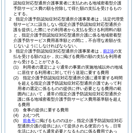
認知症対応型通所介護事業者に支払われる地域密着型介護
予防サービス費の額を控除して得た額の支払を受けるもの
とする。
2
指定介護予防認知症対応型通所介護事業者は，法定代理受
領サービスに該当しない指定介護予防認知症対応型通所介
護を提供した際にその利用者から支払を受ける利用料の額
と，指定介護予防認知症対応型通所介護に係る地域密着型
介護予防サービス費用基準額との間に，不合理な差額が生
じないようにしなければならない。
3
指定介護予防認知症対応型通所介護事業者は，
前2項
の支
払を受ける額のほか，次に掲げる費用の額の支払を利用者
から受けることができる。
(1)
利用者の選定により通常の事業の実施地域以外の地域
に居住する利用者に対して行う送迎に要する費用
(2)
指定介護予防認知症対応型通所介護に通常要する時間
を超える指定介護予防認知症対応型通所介護であって利
用者の選定に係るものの提供に伴い必要となる費用の範
囲内において，通常の指定介護予防認知症対応型通所介
護に係る地域密着型介護予防サービス費用基準額を超え
る費用
(3)
食事の提供に要する費用
(4)
おむつ代
(5)
前各号
に掲げるもののほか，指定介護予防認知症対応
型通所介護の提供において提供される便宜のうち，日常
生活においても通常必要となるものに係る費用であっ