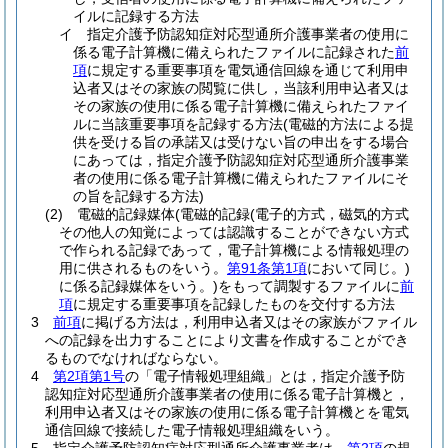
イルに記録する方法
イ
指定介護予防認知症対応型通所介護事業者の使用に
係る電子計算機に備えられたファイルに記録された
前
項
に規定する重要事項を電気通信回線を通じて利用申
込者又はその家族の閲覧に供し，当該利用申込者又は
その家族の使用に係る電子計算機に備えられたファイ
ルに当該重要事項を記録する方法
(電磁的方法による提
供を受ける旨の承諾又は受けない旨の申出をする場合
にあっては，指定介護予防認知症対応型通所介護事業
者の使用に係る電子計算機に備えられたファイルにそ
の旨を記録する方法)
(2)
電磁的記録媒体
(電磁的記録
(電子的方式，磁気的方式
その他人の知覚によっては認識することができない方式
で作られる記録であって，電子計算機による情報処理の
用に供されるものをいう。
第91条第1項
において同じ。)
に係る記録媒体をいう。)
をもって調製するファイルに
前
項
に規定する重要事項を記録したものを交付する方法
3
前項
に掲げる方法は，利用申込者又はその家族がファイル
への記録を出力することにより文書を作成することができ
るものでなければならない。
4
第2項第1号
の「電子情報処理組織」とは，指定介護予防
認知症対応型通所介護事業者の使用に係る電子計算機と，
利用申込者又はその家族の使用に係る電子計算機とを電気
通信回線で接続した電子情報処理組織をいう。