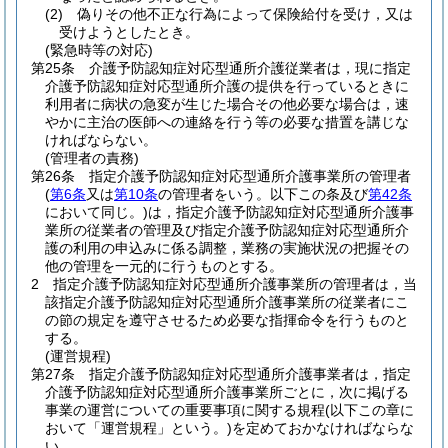
(2)
偽りその他不正な行為によって保険給付を受け，又は
受けようとしたとき。
(緊急時等の対応)
第25条
介護予防認知症対応型通所介護従業者は，現に指定
介護予防認知症対応型通所介護の提供を行っているときに
利用者に病状の急変が生じた場合その他必要な場合は，速
やかに主治の医師への連絡を行う等の必要な措置を講じな
ければならない。
(管理者の責務)
第26条
指定介護予防認知症対応型通所介護事業所の管理者
(
第6条
又は
第10条
の管理者をいう。以下この条及び
第42条
において同じ。)
は，指定介護予防認知症対応型通所介護事
業所の従業者の管理及び指定介護予防認知症対応型通所介
護の利用の申込みに係る調整，業務の実施状況の把握その
他の管理を一元的に行うものとする。
2
指定介護予防認知症対応型通所介護事業所の管理者は，当
該指定介護予防認知症対応型通所介護事業所の従業者にこ
の節の規定を遵守させるため必要な指揮命令を行うものと
する。
(運営規程)
第27条
指定介護予防認知症対応型通所介護事業者は，指定
介護予防認知症対応型通所介護事業所ごとに，次に掲げる
事業の運営についての重要事項に関する規程
(以下この章に
おいて「運営規程」という。)
を定めておかなければならな
い。