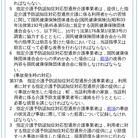
ればならない。
5
指定介護予防認知症対応型通所介護事業者は，提供した指
定介護予防認知症対応型通所介護に係る利用者からの苦情
に関して国民健康保険団体連合会
(国民健康保険法
(昭和33
年法律第192号)
第45条第5項に規定する国民健康保険団体
連合会をいう。以下同じ。)
が行う法第176条第1項第3号の
調査に協力するとともに，国民健康保険団体連合会から同
号の指導又は助言を受けた場合においては，当該指導又は
助言に従って必要な改善を行わなければならない。
6
指定介護予防認知症対応型通所介護事業者は，国民健康保
険団体連合会からの求めがあった場合には，
前項
の改善の
内容を国民健康保険団体連合会に報告しなければならな
い。
(事故発生時の対応)
第37条
指定介護予防認知症対応型通所介護事業者は，利用
者に対する指定介護予防認知症対応型通所介護の提供によ
り事故が発生した場合は，町，当該利用者の家族，当該利
用者に係る介護予防支援事業者等に連絡を行うとともに，
必要な措置を講じなければならない。
2
指定介護予防認知症対応型通所介護事業者は，
前項
の事故
の状況及び事故に際して採った処置について記録しなけれ
ばならない。
3
指定介護予防認知症対応型通所介護事業者は，利用者に対
する指定介護予防認知症対応型通所介護の提供により賠償
すべき事故が発生した場合は，損害賠償を速やかに行わな