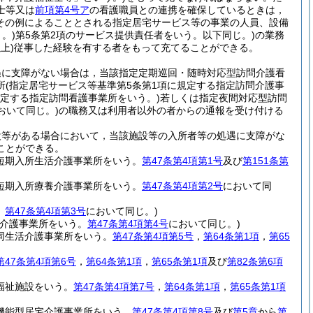
士等又は
前項第4号ア
の看護職員との連携を確保しているときは，
その例によることとされる指定居宅サービス等の事業の人員、設備
。)
第5条第2項のサービス提供責任者をいう。以下同じ。)
の業務
上)
従事した経験を有する者をもって充てることができる。
遇に支障がない場合は，当該指定定期巡回・随時対応型訪問介護看
所
(指定居宅サービス等基準第5条第1項に規定する指定訪問介護事
規定する指定訪問看護事業所をいう。)
若しくは指定夜間対応型訪問
おいて同じ。)
の職務又は利用者以外の者からの通報を受け付ける
設等がある場合において，当該施設等の入所者等の処遇に支障がな
ことができる。
定短期入所生活介護事業所をいう。
第47条第4項第1号
及び
第151条第
定短期入所療養介護事業所をいう。
第47条第4項第2号
において同
。
第47条第4項第3号
において同じ。)
介護事業所をいう。
第47条第4項第4号
において同じ。)
同生活介護事業所をいう。
第47条第4項第5号
，
第64条第1項
，
第65
第47条第4項第6号
，
第64条第1項
，
第65条第1項
及び
第82条第6項
福祉施設をいう。
第47条第4項第7号
，
第64条第1項
，
第65条第1項
機能型居宅介護事業所をいう。
第47条第4項第8号
及び
第5章
から
第