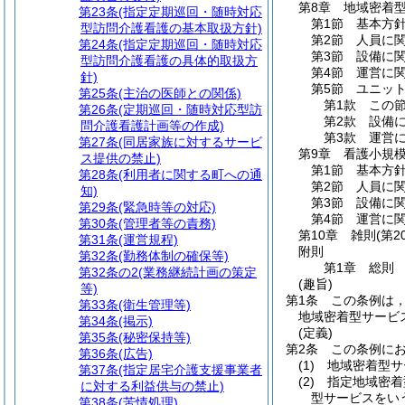
第8章
地域密着
第23条
(指定定期巡回・随時対応
第1節
基本方
型訪問介護看護の基本取扱方針)
第2節
人員に
第24条
(指定定期巡回・随時対応
第3節
設備に
型訪問介護看護の具体的取扱方
第4節
運営に
針)
第5節
ユニッ
第25条
(主治の医師との関係)
第1款
この
第26条
(定期巡回・随時対応型訪
第2款
設備
問介護看護計画等の作成)
第3款
運営
第27条
(同居家族に対するサービ
第9章
看護小規
ス提供の禁止)
第1節
基本方
第28条
(利用者に関する町への通
第2節
人員に
知)
第3節
設備に
第29条
(緊急時等の対応)
第4節
運営に
第30条
(管理者等の責務)
第10章
雑則
(第2
第31条
(運営規程)
附則
第32条
(勤務体制の確保等)
第1章
総則
第32条の2
(業務継続計画の策定
(趣旨)
等)
第1条
この条例は
第33条
(衛生管理等)
地域密着型サービ
第34条
(掲示)
(定義)
第35条
(秘密保持等)
第2条
この条例に
第36条
(広告)
(1)
地域密着型サ
第37条
(指定居宅介護支援事業者
(2)
指定地域密着
に対する利益供与の禁止)
型サービスをい
第38条
(苦情処理)