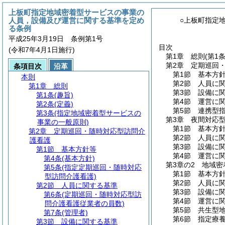
上板町指定地域密着型サービスの事業の
人員，設備及び運営に関する基準を定め
○上板町指定
る条例
平成25年3月19日 条例第1号
目次
(令和7年4月1日施行)
第1章
総則
(第1
第2章
定期巡回
条項目次
沿革
第1節
基本方
本則
第2節
人員に
第1章
総則
第3節
設備に
第1条
(趣旨)
第4節
運営に
第2条
(定義)
第5節
連携型
第3条
(指定地域密着型サービスの
第3章
夜間対応
事業の一般原則)
第1節
基本方
第2章
定期巡回・随時対応型訪問介
第2節
人員に
護看護
第3節
設備に
第1節
基本方針等
第4節
運営に
第4条
(基本方針)
第3章の2
地域密
第5条
(指定定期巡回・随時対応
第1節
基本方
型訪問介護看護)
第2節
人員に
第2節
人員に関する基準
第3節
設備に
第6条
(定期巡回・随時対応型訪
第4節
運営に
問介護看護従業者の員数)
第5節
共生型
第7条
(管理者)
第6節
指定療
第3節
設備に関する基準