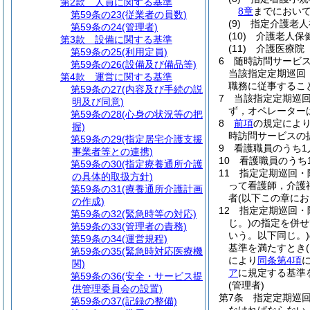
第2款
人員に関する基準
8章
までにおいて
第59条の23
(従業者の員数)
(9)
指定介護老人
第59条の24
(管理者)
(10)
介護老人保
第3款
設備に関する基準
(11)
介護医療院
第59条の25
(利用定員)
6
随時訪問サービ
第59条の26
(設備及び備品等)
当該指定定期巡回
第4款
運営に関する基準
職務に従事するこ
第59条の27
(内容及び手続の説
7
当該指定定期巡
明及び同意)
ず，オペレーター
第59条の28
(心身の状況等の把
8
前項
の規定によ
握)
時訪問サービスの
第59条の29
(指定居宅介護支援
9
看護職員のうち1
事業者等との連携)
10
看護職員のうち
第59条の30
(指定療養通所介護
11
指定定期巡回・
の具体的取扱方針)
って看護師，介護
第59条の31
(療養通所介護計画
者
(以下この章に
の作成)
12
指定定期巡回・
第59条の32
(緊急時等の対応)
じ。)
の指定を併せ
第59条の33
(管理者の責務)
いう。以下同じ。)
第59条の34
(運営規程)
基準を満たすとき
第59条の35
(緊急時対応医療機
により
同条第4項
関)
ア
に規定する基準
第59条の36
(安全・サービス提
(管理者)
供管理委員会の設置)
第7条
指定定期巡
第59条の37
(記録の整備)