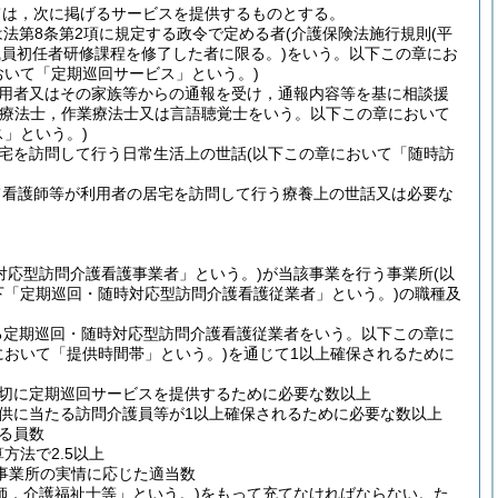
ては，次に掲げるサービスを提供するものとする。
法第8条第2項に規定する政令で定める者
(介護保険法施行規則
(平
職員初任者研修課程を修了した者に限る。)
をいう。以下この章にお
おいて「定期巡回サービス」という。)
用者又はその家族等からの通報を受け，通報内容等を基に相談援
学療法士，作業療法士又は言語聴覚士をいう。以下この章において
」という。)
宅を訪問して行う日常生活上の世話
(以下この章において「随時訪
て看護師等が利用者の居宅を訪問して行う療養上の世話又は必要な
対応型訪問介護看護事業者」という。)
が当該事業を行う事業所
(以
下「定期巡回・随時対応型訪問介護看護従業者」という。)
の職種及
る定期巡回・随時対応型訪問介護看護従業者をいう。以下この章に
において「提供時間帯」という。)
を通じて1以上確保されるために
切に定期巡回サービスを提供するために必要な数以上
供に当たる訪問介護員等が1以上確保されるために必要な数以上
る員数
方法で2.5以上
事業所の実情に応じた適当数
師，介護福祉士等」という。)
をもって充てなければならない。
た