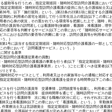
する援助等を行うため，指定定期巡回・随時対応型訪問介護看護におい
(指定定期巡回・随時対応型訪問介護看護の提供に当たる介護福祉士又は
第36号。以下「施行規則」という。)
第22条の23第1項に規定する介護
定期的に利用者の居宅を巡回して行う日常生活上の世話
(以下この章に
用者の心身の状況，その置かれている環境等を把握した上で，随時，利
訪問介護員等の訪問若しくは看護師等
(保健師，看護師，准看護師，理
応の要否等を判断するサービス
(以下この章において「随時対応サービス
ビスにおける訪問の要否等の判断に基づき，訪問介護員等が利用者の居
いう。)
5項第1号に該当する指定定期巡回・随時対応型訪問介護看護の一部とし
下この章において「訪問看護サービス」という。)
員に関する基準
対応型訪問介護看護従業者の員数)
回・随時対応型訪問介護看護の事業を行う者
(以下「指定定期巡回・随時
・随時対応型訪問介護看護事業所」という。)
ごとに置くべき従業者
(以
おりとする。
(随時対応サービスとして，利用者又はその家族等からの通報に対応す
定定期巡回・随時対応型訪問介護看護を提供する時間帯
(以下この条
ビスを行う訪問介護員等 交通事情，訪問頻度等を勘案し，利用者に適
ビスを行う訪問介護員等 提供時間帯を通じて，随時訪問サービスの提
ビスを行う看護師等 次に掲げる職種の区分に応じ，それぞれ次に定め
護師又は准看護師
(以下この章において「看護職員」という。)
常勤換算
，作業療法士又は言語聴覚士 指定定期巡回・随時対応型訪問介護看護
，看護師，介護福祉士その他町長が定める者
(以下この章において「看護