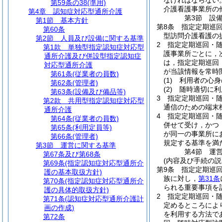
なければならない
第59条の38
(準用)
介護看護事業所の
第4章
認知症対応型通所介護
第3節
設
第1節
基本方針
第8条
指定定期巡
第60条
型訪問介護看護の
第2節
人員及び設備に関する基準
2
指定定期巡回・
第1款
単独型指定認知症対応型
護事業所ごとに，
通所介護及び併設型指定認知症
は，指定定期巡回
対応型通所介護
が当該情報を常時
第61条
(従業者の員数)
(1)
利用者の心身
第62条
(管理者)
(2)
随時適切に利
第63条
(設備及び備品等)
3
指定定期巡回・
第2款
共用型指定認知症対応型
通信のための端末
通所介護
4
指定定期巡回・
第64条
(従業者の員数)
併せて受け，かつ
第65条
(利用定員等)
が同一の事業所に
第66条
(管理者)
規定する基準を満
第3節
運営に関する基準
第4節
運
第67条及び第68条
(内容及び手続の説
第69条
(指定認知症対応型通所介
第9条
指定定期巡
護の基本取扱方針)
族に対し，
第31条
第70条
(指定認知症対応型通所介
られる重要事項を
護の具体的取扱方針)
2
指定定期巡回・
第71条
(認知症対応型通所介護計
定めるところによ
画の作成)
を利用する方法で
第72条