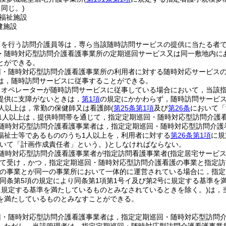
同じ。)
福祉施設
健施設
スを行う訪問介護員等は，専ら当該随時訪問サービスの提供に当たる者
・随時対応型訪問介護看護事業所の定期巡回サービス又は同一敷地内に
とができる。
回・随時対応型訪問介護看護事業所の利用者に対する随時対応サービス
は，随時訪問サービスに従事することができる。
りオペレーターが随時訪問サービスに従事している場合において，当該
提供に支障がないときは，
第1項
の規定にかかわらず，随時訪問サービ
人以上は，常勤の保健師又は看護師
(
第25条第1項
及び
第26条
において「
1人以上は，提供時間帯を通じて，指定定期巡回・随時対応型訪問介護
随時対応型訪問介護看護事業者は，指定定期巡回・随時対応型訪問介護
福祉士等であるもののうち1人以上を，利用者に対する
第26条第1項
に規
おいて「計画作成責任者」という。)
としなければならない。
随時対応型訪問介護看護事業者が指定訪問看護事業者
(指定居宅サービ
て受け，かつ，指定定期巡回・随時対応型訪問介護看護の事業と指定訪
の事業とが同一の事業所において一体的に運営されている場合に，指定
(同条第5項の規定により同条第1項第1号イ及び第2号に規定する基準
に規定する基準を満たしているものとみなされているときを除く。)
は，
を満たしているものとみなすことができる。
回・随時対応型訪問介護看護事業者は，指定定期巡回・随時対応型訪問