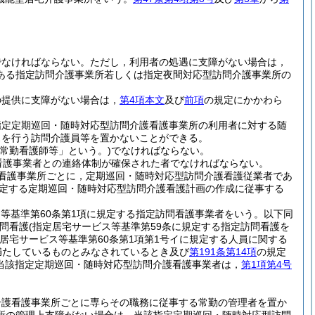
でなければならない。
ただし，利用者の処遇に支障がない場合は，
ある指定訪問介護事業所若しくは指定夜間対応型訪問介護事業所の
の提供に支障がない場合は，
第4項本文
及び
前項
の規定にかかわら
指定定期巡回・随時対応型訪問介護看護事業所の利用者に対する随
スを行う訪問介護員等を置かないことができる。
常勤看護師等」という。)
でなければならない。
看護事業者との連絡体制が確保された者でなければならない。
看護事業所ごとに，定期巡回・随時対応型訪問介護看護従業者であ
定する定期巡回・随時対応型訪問介護看護計画の作成に従事する
ス等基準第60条第1項に規定する指定訪問看護事業者をいう。以下同
問看護
(指定居宅サービス等基準第59条に規定する指定訪問看護を
居宅サービス等基準第60条第1項第1号イに規定する人員に関する
を満たしているものとみなされているとき及び
第191条第14項
の規定
当該指定定期巡回・随時対応型訪問介護看護事業者は，
第1項第4号
介護看護事業所ごとに専らその職務に従事する常勤の管理者を置か