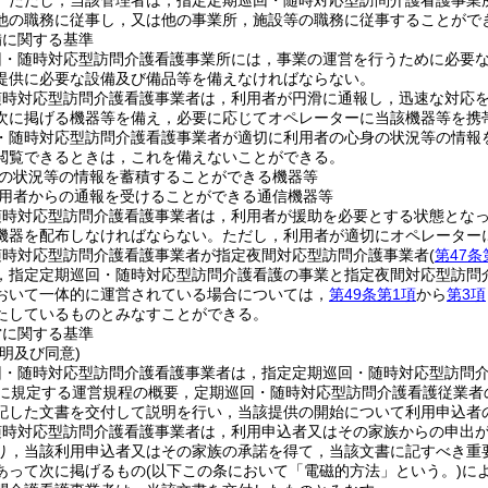
。
ただし，当該管理者は，指定定期巡回・随時対応型訪問介護看護事業
他の職務に従事し，又は他の事業所，施設等の職務に従事することがで
備に関する基準
回・随時対応型訪問介護看護事業所には，事業の運営を行うために必要
提供に必要な設備及び備品等を備えなければならない。
随時対応型訪問介護看護事業者は，利用者が円滑に通報し，迅速な対応
次に掲げる機器等を備え，必要に応じてオペレーターに当該機器等を携
・随時対応型訪問介護看護事業者が適切に利用者の心身の状況等の情報
閲覧できるときは，これを備えないことができる。
の状況等の情報を蓄積することができる機器等
用者からの通報を受けることができる通信機器等
随時対応型訪問介護看護事業者は，利用者が援助を必要とする状態とな
機器を配布しなければならない。
ただし，利用者が適切にオペレーター
随時対応型訪問介護看護事業者が指定夜間対応型訪問介護事業者
(
第47条
，指定定期巡回・随時対応型訪問介護看護の事業と指定夜間対応型訪問
おいて一体的に運営されている場合については，
第49条第1項
から
第3項
たしているものとみなすことができる。
営に関する基準
明及び同意)
回・随時対応型訪問介護看護事業者は，指定定期巡回・随時対応型訪問
に規定する運営規程の概要，定期巡回・随時対応型訪問介護看護従業者
記した文書を交付して説明を行い，当該提供の開始について利用申込者
随時対応型訪問介護看護事業者は，利用申込者又はその家族からの申出
り，当該利用申込者又はその家族の承諾を得て，当該文書に記すべき重
あって次に掲げるもの
(以下この条において「電磁的方法」という。)
に