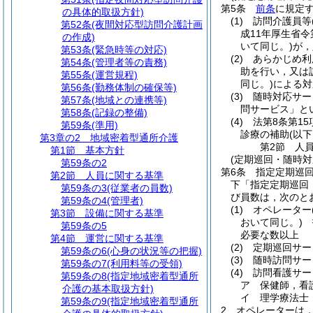
第5条
前条
に規定
の具体的取扱方針)
(1)
訪問介護員等
第52条
(夜間対応型訪問介護計画
成11年厚生省令
の作成)
いて同じ。)
が，
第53条
(緊急時等の対応)
(2)
あらかじめ利
第54条
(管理者等の責務)
助を行い，又は
第55条
(運営規程)
同じ。)
による対
第56条
(勤務体制の確保等)
(3)
随時対応サー
第57条
(地域との連携等)
問サービス」と
第58条
(記録の整備)
(4)
法第8条第1
第59条
(準用)
診療の補助
(以
第3章の2
地域密着型通所介護
第2節
人
第1節
基本方針
(定期巡回・随時
第59条の2
第6条
指定定期巡
第2節
人員に関する基準
下「指定定期巡回
第59条の3
(従業者の員数)
び員数は，次のと
第59条の4
(管理者)
(1)
オペレーター
第3節
設備に関する基準
おいて同じ。)
指
第59条の5
必要な数以上
第4節
運営に関する基準
(2)
定期巡回サー
第59条の6
(心身の状況等の把握)
(3)
随時訪問サー
第59条の7
(利用料等の受領)
(4)
訪問看護サー
第59条の8
(指定地域密着型通所
ア
保健師，看
介護の基本取扱方針)
イ
理学療法士
第59条の9
(指定地域密着型通所
2
オペレーターは