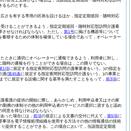
所の管理上支障がない場合は，当該指定定期巡回・随時対応型訪問
きるものとする。
な広さを有する専用の区画を設けるほか，指定定期巡回・随時対応
を受けることができるよう，指定定期巡回・随時対応型訪問介護看
帯させなければならない。
ただし，
第1号
に掲げる機器等について
を蓄積するための体制を確保している場合であって，オペレーター
ったときに適切にオペレーターに通報できるよう，利用者に対し，
に随時の通報を行うことができる場合は，この限りでない。
第1項
に規定する指定夜間対応型訪問介護事業者をいう。)
の指定を
介護
(
第45条
に規定する指定夜間対応型訪問介護をいう。)
の事業と
までに規定する設備に関する基準を満たすことをもって，
前3項
に
介護看護の提供の開始に際し，あらかじめ，利用申込者又はその家
の勤務の体制その他の利用申込者のサービスの選択に資すると認め
の同意を得なければならない。
があった場合には，
前項
の規定による文書の交付に代えて，
第5項
に
要事項を電子情報処理組織を使用する方法その他の情報通信の技術
より提供することができる。
この場合において，当該指定定期巡