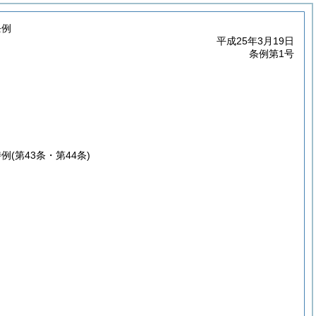
条例
平成25年3月19日
条例第1号
特例
(第43条・第44条)