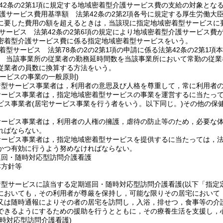
42条の2第1項に規定する地域密着型介護サービス費の支給の対象とな
護サービス費用基準額 法第42条の2第2項各号に規定する厚生労働大
に要した費用の額を超えるときは，当該現に指定地域密着型サービスに
サービス 法第42条の2第6項の規定により地域密着型介護サービス費
密着型介護サービス費に係る指定地域密着型サービスをいう。
着型サービス 法第78条の2の2第1項の申請に係る法第42条の2第1
 当該事業所の従業者の勤務延時間数を当該事業所において常勤の従業
従業者の員数に換算する方法をいう。
サービスの事業の一般原則)
着型サービス事業者は，利用者の意思及び人格を尊重して，常に利用者
サービス事業者は，指定地域密着型サービスの事業を運営するに当たっ
ビス事業者
(居宅サービス事業を行う者をいう。以下同じ。)
その他の保
サービス事業者は，利用者の人権の擁護，虐待の防止等のため，必要な
ればならない。
ービス事業者は，指定地域密着型サービスを提供するに当たっては，法第
かつ有効に行うよう努めなければならない。
巡回・随時対応型訪問介護看護
本方針等
着型サービスに該当する定期巡回・随時対応型訪問介護看護
(以下「指定
においても，その利用者が尊厳を保持し，可能な限りその居宅において
又は随時通報によりその者の居宅を訪問し，入浴，排せつ，食事等の介
できるようにするための援助を行うとともに，その療養生活を支援し，
時対応型訪問介護看護)