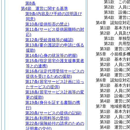
第1款
この
第8条
第2款
人員
第4節
運営に関する基準
第3款
設備
第9条
(内容及び手続の説明及び
第4款
運営
同意)
第4章
認知症対
第10条
(提供拒否の禁止)
第1節
基本方
第11条
(サービス提供困難時の対
第2節
人員及
応)
第1款
単独
第12条
(受給資格等の確認)
第2款
共用
第13条
(要介護認定の申請に係る
第3節
運営に
援助)
第5章
小規模多
第14条
(心身の状況等の把握)
第1節
基本方
第15条
(指定居宅介護支援事業者
第2節
人員に
等との連携)
第3節
設備に
第16条
(法定代理受領サービスの
第4節
運営に
提供を受けるための援助)
第6章
認知症対
第17条
(居宅サービス計画に沿っ
第1節
基本方
たサービスの提供)
第2節
人員に
第18条
(居宅サービス計画等の変
第3節
設備に
更の援助)
第4節
運営に
第19条
(身分を証する書類の携
第7章
地域密着
行)
第1節
基本方
第20条
(サービスの提供の記録)
第2節
人員に
第21条
(利用料等の受領)
第3節
設備に
第22条
(保険給付の請求のための
第4節
運営に
証明書の交付)