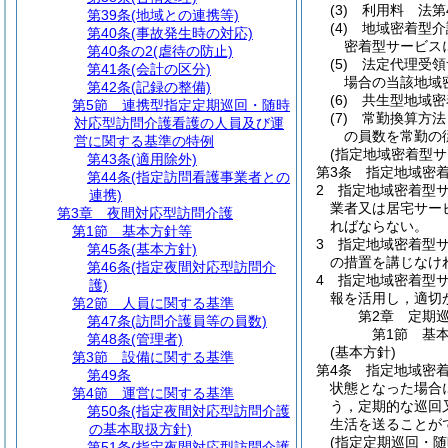
(3)
利用料 法第
第39条
(地域との連携等)
(4)
地域密着型介
第40条
(事故発生時の対応)
密着型サービス
第40条の2
(虐待の防止)
(5)
法定代理受領
第41条
(会計の区分)
場合の当該地域
第42条
(記録の整備)
(6)
共生型地域密
第5節
連携型指定定期巡回・随時
(7)
常勤換算方法
対応型訪問介護看護の人員及び運
の員数を常勤の
営に関する基準の特例
(指定地域密着型
第43条
(適用除外)
第3条
指定地域密
第44条
(指定訪問看護事業者との
2
指定地域密着型
連携)
業者又は居宅サー
第3章
夜間対応型訪問介護
ればならない。
第1節
基本方針等
3
指定地域密着型
第45条
(基本方針)
の措置を講じなけ
第46条
(指定夜間対応型訪問介
4
指定地域密着型サ
護)
報を活用し，適切
第2節
人員に関する基準
第2章
定期
第47条
(訪問介護員等の員数)
第1節
基
第48条
(管理者)
(基本方針)
第3節
設備に関する基準
第4条
指定地域密
第49条
状態となった場合
第4節
運営に関する基準
う，定期的な巡回
第50条
(指定夜間対応型訪問介護
生活を送ることが
の基本取扱方針)
(指定定期巡回・随
第51条
(指定夜間対応型訪問介護