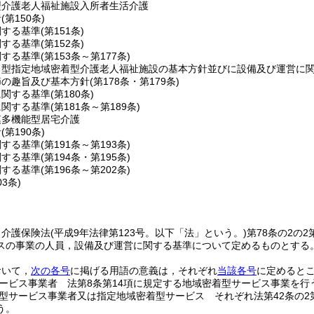
型介護老人福祉施設入所者生活介護
針
(第150条)
関する基準
(第151条)
関する基準
(第152条)
関する基準
(第153条～第177条)
ト型指定地域密着型介護老人福祉施設の基本方針並びに設備及び運営に
節の趣旨及び基本方針
(第178条・第179条)
に関する基準
(第180条)
に関する基準
(第181条～第189条)
模多機能型居宅介護
針
(第190条)
関する基準
(第191条～第193条)
関する基準
(第194条・第195条)
関する基準
(第196条～第202条)
03条)
，介護保険法
(平成9年法律第123号。以下「法」という。)
第78条の2の
スの事業の人員，設備及び運営に関する基準について定めるものとする
おいて，
次の各号
に掲げる用語の意義は，それぞれ
当該各号
に定めると
ービス事業者 法第8条第14項に規定する地域密着型サービス事業を行
型サービス事業者又は指定地域密着型サービス それぞれ法第42条の2
う。