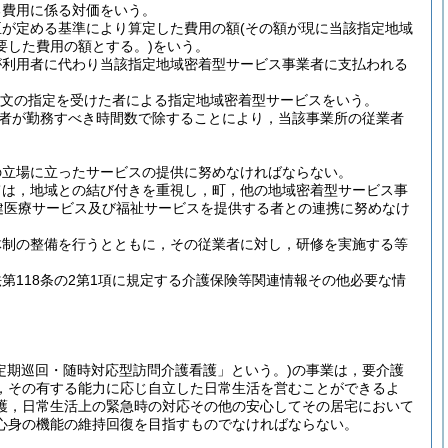
る費用に係る対価をいう。
臣が定める基準により算定した費用の額
(その額が現に当該指定地域
要した費用の額とする。)
をいう。
が利用者に代わり当該指定地域密着型サービス事業者に支払われる
項本文の指定を受けた者による指定地域密着型サービスをいう。
者が勤務すべき時間数で除することにより，当該事業所の従業者
の立場に立ったサービスの提供に努めなければならない。
ては，地域との結び付きを重視し，町，他の地域密着型サービス事
健医療サービス及び福祉サービスを提供する者との連携に努めなけ
体制の整備を行うとともに，その従業者に対し，研修を実施する等
118条の2第1項に規定する介護保険等関連情報その他必要な情
定期巡回・随時対応型訪問介護看護」という。)
の事業は，要介護
，その有する能力に応じ自立した日常生活を営むことができるよ
護，日常生活上の緊急時の対応その他の安心してその居宅において
心身の機能の維持回復を目指すものでなければならない。