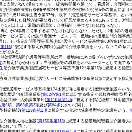
遇に支障がない場合であって，提供時間帯を通じて，看護師，介護福祉
者
(介護保険法施行条例
(平成24年徳島県条例第61号)
第5条の規定により
基準
(平成11年厚生省令第37号。以下「指定居宅サービス等基準」という
務に従事した経験が必要な者として町長が定めるものにあっては，3年以
うち1人以上は，常勤の看護師，介護福祉士等でなければならない。
，専らその職務に従事する者でなければならない。
ただし，利用者の処
回サービス若しくは訪問看護サービス，同一敷地内の指定訪問介護事業
同じ。)
，指定訪問看護事業所
(指定居宅サービス等基準第60条第1項に
条第1項
に規定する指定夜間対応型訪問介護事業所をいう。以下この条に
とができる。
随時対応型訪問介護看護事業所の同一敷地内に次に掲げるいずれかの施
文
の規定にかかわらず，当該施設等の職員をオペレーターとして充てる
生活介護事業所
(指定居宅サービス等基準第121条第1項に規定する指
じ。)
療養介護事業所
(指定居宅サービス等基準第142条第1項に規定する指
(指定居宅サービス等基準第174条第1項に規定する指定特定施設をいう
機能型居宅介護事業所
(
第82条第1項
に規定する指定小規模多機能型居宅
応型共同生活介護事業所
(
第110条第1項
に規定する指定認知症対応型共
条第6項
，
第83条第3項
及び
第84条
において同じ。)
型特定施設
(
第129条第1項
に規定する指定地域密着型特定施設をいう。
型介護老人福祉施設
(
第150条第1項
に規定する指定地域密着型介護老人
項
において同じ。)
模多機能型居宅介護事業所
(
第191条第1項
に規定する指定看護小規模多