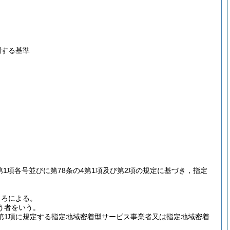
関する基準
2第1項各号並びに第78条の4第1項及び第2項の規定に基づき，指定
。
ころによる。
う者をいう。
第1項に規定する指定地域密着型サービス事業者又は指定地域密着