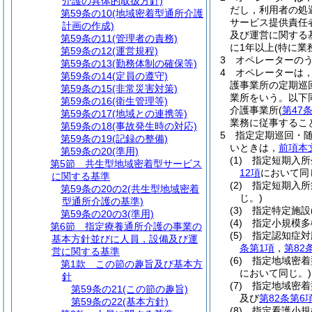
介護の具体的取扱方針)
だし，利用者の処
第59条の10
(地域密着型通所介護
サービス提供責任
計画の作成)
及び運営に関する
第59条の11
(管理者の責務)
に1年以上
(特に業
第59条の12
(運営規程)
3
オペレーターの
第59条の13
(勤務体制の確保等)
4
オペレーターは
第59条の14
(定員の遵守)
護事業所の定期巡
第59条の15
(非常災害対策)
業所をいう。以下
第59条の16
(衛生管理等)
介護事業所
(
第47
第59条の17
(地域との連携等)
業務に従事するこ
第59条の18
(事故発生時の対応)
5
指定定期巡回・
第59条の19
(記録の整備)
いときは，
前項本
第59条の20
(準用)
(1)
指定短期入所
第5節
共生型地域密着型サービス
12項
において同
に関する基準
(2)
指定短期入所
第59条の20の2
(共生型地域密着
じ。)
型通所介護の基準)
(3)
指定特定施設
第59条の20の3
(準用)
(4)
指定小規模多
第6節
指定療養通所介護の事業の
(5)
指定認知症対
基本方針並びに人員，設備及び運
条第1項
，
第82
営に関する基準
(6)
指定地域密着
第1款
この節の趣旨及び基本方
において同じ。)
針
(7)
指定地域密着
第59条の21
(この節の趣旨)
及び
第82条第6
第59条の22
(基本方針)
(8)
指定看護小規