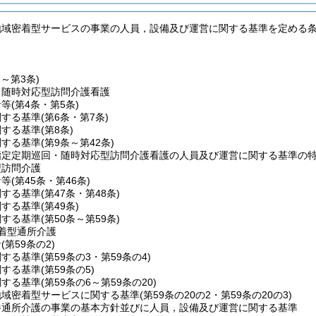
地域密着型サービスの事業の人員，設備及び運営に関する基準を定める
条～第3条)
・随時対応型訪問介護看護
針等
(第4条・第5条)
関する基準
(第6条・第7条)
関する基準
(第8条)
関する基準
(第9条～第42条)
指定定期巡回・随時対応型訪問介護看護の人員及び運営に関する基準の
型訪問介護
針等
(第45条・第46条)
関する基準
(第47条・第48条)
関する基準
(第49条)
関する基準
(第50条～第59条)
着型通所介護
針
(第59条の2)
関する基準
(第59条の3・第59条の4)
関する基準
(第59条の5)
関する基準
(第59条の6～第59条の20)
地域密着型サービスに関する基準
(第59条の20の2・第59条の20の3)
養通所介護の事業の基本方針並びに人員，設備及び運営に関する基準