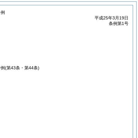
条例
平成25年3月19日
条例第1号
特例
(第43条・第44条)