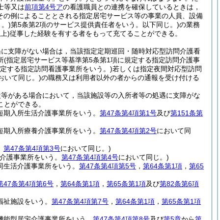
士等又は
前項第4号ア
の看護職員との連携を確保しているときは，
その例によることとされる指定居宅サービス等の事業の人員、設備
。)
第5条第2項のサービス提供責任者をいう。以下同じ。)
の業務
上)
従事した経験を有する者をもって充てることができる。
遇に支障がない場合は，当該指定定期巡回・随時対応型訪問介護看
所
(指定居宅サービス等基準第5条第1項に規定する指定訪問介護事
規定する指定訪問看護事業所をいう。)
若しくは指定夜間対応型訪問
おいて同じ。)
の職務又は利用者以外の者からの通報を受け付ける
設等がある場合において，当該施設等の入所者等の処遇に支障がな
ことができる。
定短期入所生活介護事業所をいう。
第47条第4項第1号
及び
第151条第
定短期入所療養介護事業所をいう。
第47条第4項第2号
において同
。
第47条第4項第3号
において同じ。)
介護事業所をいう。
第47条第4項第4号
において同じ。)
同生活介護事業所をいう。
第47条第4項第5号
，
第64条第1項
，
第65
第47条第4項第6号
，
第64条第1項
，
第65条第1項
及び
第82条第6項
福祉施設をいう。
第47条第4項第7号
，
第64条第1項
，
第65条第1項
機能型居宅介護事業所をいう。
第47条第4項第8号
及び
第5章
から
第