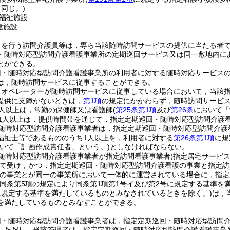
同じ。)
福祉施設
健施設
スを行う訪問介護員等は，専ら当該随時訪問サービスの提供に当たる者
・随時対応型訪問介護看護事業所の定期巡回サービス又は同一敷地内に
とができる。
回・随時対応型訪問介護看護事業所の利用者に対する随時対応サービス
は，随時訪問サービスに従事することができる。
りオペレーターが随時訪問サービスに従事している場合において，当該
提供に支障がないときは，
第1項
の規定にかかわらず，随時訪問サービ
人以上は，常勤の保健師又は看護師
(
第25条第1項
及び
第26条
において「
1人以上は，提供時間帯を通じて，指定定期巡回・随時対応型訪問介護
随時対応型訪問介護看護事業者は，指定定期巡回・随時対応型訪問介護
福祉士等であるもののうち1人以上を，利用者に対する
第26条第1項
に規
おいて「計画作成責任者」という。)
としなければならない。
随時対応型訪問介護看護事業者が指定訪問看護事業者
(指定居宅サービ
て受け，かつ，指定定期巡回・随時対応型訪問介護看護の事業と指定訪
の事業とが同一の事業所において一体的に運営されている場合に，指定
(同条第5項の規定により同条第1項第1号イ及び第2号に規定する基準
に規定する基準を満たしているものとみなされているときを除く。)
は，
を満たしているものとみなすことができる。
回・随時対応型訪問介護看護事業者は，指定定期巡回・随時対応型訪問