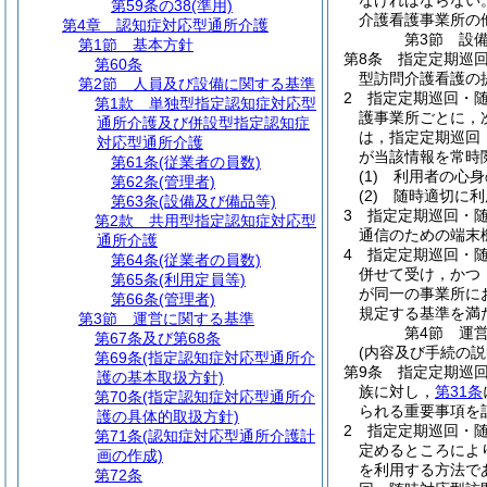
なければならない
第59条の38
(準用)
介護看護事業所の
第4章
認知症対応型通所介護
第3節
設
第1節
基本方針
第8条
指定定期巡
第60条
型訪問介護看護の
第2節
人員及び設備に関する基準
2
指定定期巡回・
第1款
単独型指定認知症対応型
護事業所ごとに，
通所介護及び併設型指定認知症
は，指定定期巡回
対応型通所介護
が当該情報を常時
第61条
(従業者の員数)
(1)
利用者の心身
第62条
(管理者)
(2)
随時適切に利
第63条
(設備及び備品等)
3
指定定期巡回・
第2款
共用型指定認知症対応型
通信のための端末
通所介護
4
指定定期巡回・
第64条
(従業者の員数)
併せて受け，かつ
第65条
(利用定員等)
が同一の事業所に
第66条
(管理者)
規定する基準を満
第3節
運営に関する基準
第4節
運
第67条及び第68条
(内容及び手続の説
第69条
(指定認知症対応型通所介
第9条
指定定期巡
護の基本取扱方針)
族に対し，
第31条
第70条
(指定認知症対応型通所介
られる重要事項を
護の具体的取扱方針)
2
指定定期巡回・
第71条
(認知症対応型通所介護計
定めるところによ
画の作成)
を利用する方法で
第72条