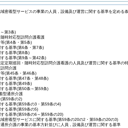
地域密着型サービスの事業の人員，設備及び運営に関する基準を定める
条～第3条)
・随時対応型訪問介護看護
針等
(第4条・第5条)
関する基準
(第6条・第7条)
関する基準
(第8条)
関する基準
(第9条～第42条)
指定定期巡回・随時対応型訪問介護看護の人員及び運営に関する基準の
型訪問介護
針等
(第45条・第46条)
関する基準
(第47条・第48条)
関する基準
(第49条)
関する基準
(第50条～第59条)
着型通所介護
針
(第59条の2)
関する基準
(第59条の3・第59条の4)
関する基準
(第59条の5)
関する基準
(第59条の6～第59条の20)
地域密着型サービスに関する基準
(第59条の20の2・第59条の20の3)
養通所介護の事業の基本方針並びに人員，設備及び運営に関する基準