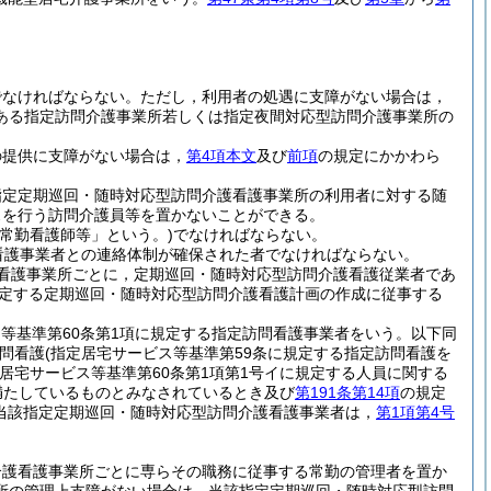
でなければならない。
ただし，利用者の処遇に支障がない場合は，
ある指定訪問介護事業所若しくは指定夜間対応型訪問介護事業所の
の提供に支障がない場合は，
第4項本文
及び
前項
の規定にかかわら
指定定期巡回・随時対応型訪問介護看護事業所の利用者に対する随
スを行う訪問介護員等を置かないことができる。
常勤看護師等」という。)
でなければならない。
看護事業者との連絡体制が確保された者でなければならない。
看護事業所ごとに，定期巡回・随時対応型訪問介護看護従業者であ
定する定期巡回・随時対応型訪問介護看護計画の作成に従事する
ス等基準第60条第1項に規定する指定訪問看護事業者をいう。以下同
問看護
(指定居宅サービス等基準第59条に規定する指定訪問看護を
居宅サービス等基準第60条第1項第1号イに規定する人員に関する
を満たしているものとみなされているとき及び
第191条第14項
の規定
当該指定定期巡回・随時対応型訪問介護看護事業者は，
第1項第4号
介護看護事業所ごとに専らその職務に従事する常勤の管理者を置か