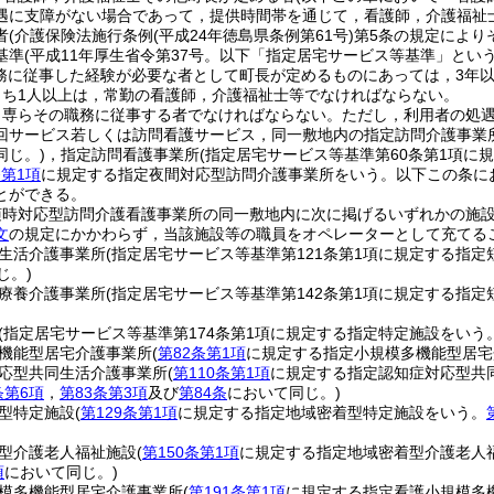
遇に支障がない場合であって，提供時間帯を通じて，看護師，介護福祉
者
(介護保険法施行条例
(平成24年徳島県条例第61号)
第5条の規定により
基準
(平成11年厚生省令第37号。以下「指定居宅サービス等基準」という
務に従事した経験が必要な者として町長が定めるものにあっては，3年以
うち1人以上は，常勤の看護師，介護福祉士等でなければならない。
，専らその職務に従事する者でなければならない。
ただし，利用者の処
回サービス若しくは訪問看護サービス，同一敷地内の指定訪問介護事業
同じ。)
，指定訪問看護事業所
(指定居宅サービス等基準第60条第1項に
条第1項
に規定する指定夜間対応型訪問介護事業所をいう。以下この条に
とができる。
随時対応型訪問介護看護事業所の同一敷地内に次に掲げるいずれかの施
文
の規定にかかわらず，当該施設等の職員をオペレーターとして充てる
生活介護事業所
(指定居宅サービス等基準第121条第1項に規定する指
じ。)
療養介護事業所
(指定居宅サービス等基準第142条第1項に規定する指
(指定居宅サービス等基準第174条第1項に規定する指定特定施設をいう
機能型居宅介護事業所
(
第82条第1項
に規定する指定小規模多機能型居宅
応型共同生活介護事業所
(
第110条第1項
に規定する指定認知症対応型共
条第6項
，
第83条第3項
及び
第84条
において同じ。)
型特定施設
(
第129条第1項
に規定する指定地域密着型特定施設をいう。
型介護老人福祉施設
(
第150条第1項
に規定する指定地域密着型介護老人
項
において同じ。)
模多機能型居宅介護事業所
(
第191条第1項
に規定する指定看護小規模多