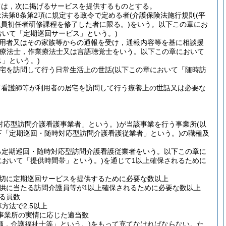
ては，次に掲げるサービスを提供するものとする。
法第8条第2項に規定する政令で定める者
(介護保険法施行規則
(平
職員初任者研修課程を修了した者に限る。)
をいう。以下この章にお
おいて「定期巡回サービス」という。)
用者又はその家族等からの通報を受け，通報内容等を基に相談援
学療法士，作業療法士又は言語聴覚士をいう。以下この章において
」という。)
宅を訪問して行う日常生活上の世話
(以下この章において「随時訪
て看護師等が利用者の居宅を訪問して行う療養上の世話又は必要な
対応型訪問介護看護事業者」という。)
が当該事業を行う事業所
(以
下「定期巡回・随時対応型訪問介護看護従業者」という。)
の職種及
る定期巡回・随時対応型訪問介護看護従業者をいう。以下この章に
において「提供時間帯」という。)
を通じて1以上確保されるために
切に定期巡回サービスを提供するために必要な数以上
供に当たる訪問介護員等が1以上確保されるために必要な数以上
る員数
方法で2.5以上
事業所の実情に応じた適当数
師，介護福祉士等」という。)
をもって充てなければならない。
た