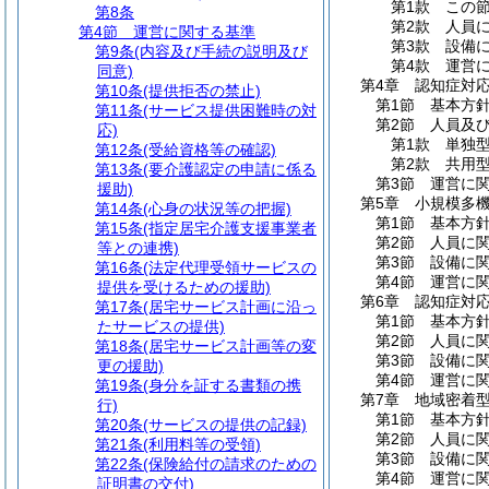
第1款
この
第8条
第2款
人員
第4節
運営に関する基準
第3款
設備
第9条
(内容及び手続の説明及び
第4款
運営
同意)
第4章
認知症対
第10条
(提供拒否の禁止)
第1節
基本方
第11条
(サービス提供困難時の対
第2節
人員及
応)
第1款
単独
第12条
(受給資格等の確認)
第2款
共用
第13条
(要介護認定の申請に係る
第3節
運営に
援助)
第5章
小規模多
第14条
(心身の状況等の把握)
第1節
基本方
第15条
(指定居宅介護支援事業者
第2節
人員に
等との連携)
第3節
設備に
第16条
(法定代理受領サービスの
第4節
運営に
提供を受けるための援助)
第6章
認知症対
第17条
(居宅サービス計画に沿っ
第1節
基本方
たサービスの提供)
第2節
人員に
第18条
(居宅サービス計画等の変
第3節
設備に
更の援助)
第4節
運営に
第19条
(身分を証する書類の携
第7章
地域密着
行)
第1節
基本方
第20条
(サービスの提供の記録)
第2節
人員に
第21条
(利用料等の受領)
第3節
設備に
第22条
(保険給付の請求のための
第4節
運営に
証明書の交付)