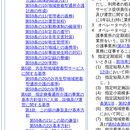
介護の具体的取扱方針)
だし，利用者の処
第59条の10
(地域密着型通所介護
サービス提供責任
計画の作成)
及び運営に関する
第59条の11
(管理者の責務)
に1年以上
(特に業
第59条の12
(運営規程)
3
オペレーターの
第59条の13
(勤務体制の確保等)
4
オペレーターは
第59条の14
(定員の遵守)
護事業所の定期巡
第59条の15
(非常災害対策)
業所をいう。以下
第59条の16
(衛生管理等)
介護事業所
(
第47
第59条の17
(地域との連携等)
業務に従事するこ
第59条の18
(事故発生時の対応)
5
指定定期巡回・
第59条の19
(記録の整備)
いときは，
前項本
第59条の20
(準用)
(1)
指定短期入所
第5節
共生型地域密着型サービス
12項
において同
に関する基準
(2)
指定短期入所
第59条の20の2
(共生型地域密着
じ。)
型通所介護の基準)
(3)
指定特定施設
第59条の20の3
(準用)
(4)
指定小規模多
第6節
指定療養通所介護の事業の
(5)
指定認知症対
基本方針並びに人員，設備及び運
条第1項
，
第82
営に関する基準
(6)
指定地域密着
第1款
この節の趣旨及び基本方
において同じ。)
針
(7)
指定地域密着
第59条の21
(この節の趣旨)
及び
第82条第6
第59条の22
(基本方針)
(8)
指定看護小規