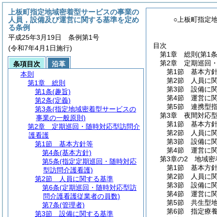
上板町指定地域密着型サービスの事業の
人員，設備及び運営に関する基準を定め
○上板町指定
る条例
平成25年3月19日 条例第1号
目次
(令和7年4月1日施行)
第1章
総則
(第1
第2章
定期巡回
条項目次
沿革
第1節
基本方
本則
第2節
人員に
第1章
総則
第3節
設備に
第1条
(趣旨)
第4節
運営に
第2条
(定義)
第5節
連携型
第3条
(指定地域密着型サービスの
第3章
夜間対応
事業の一般原則)
第1節
基本方
第2章
定期巡回・随時対応型訪問介
第2節
人員に
護看護
第3節
設備に
第1節
基本方針等
第4節
運営に
第4条
(基本方針)
第3章の2
地域密
第5条
(指定定期巡回・随時対応
第1節
基本方
型訪問介護看護)
第2節
人員に
第2節
人員に関する基準
第3節
設備に
第6条
(定期巡回・随時対応型訪
第4節
運営に
問介護看護従業者の員数)
第5節
共生型
第7条
(管理者)
第6節
指定療
第3節
設備に関する基準