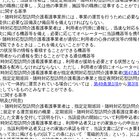
。
ただし，当該管理者は，指定定期巡回・随時対応型訪問介護看護事業
他の職務に従事し，又は他の事業所，施設等の職務に従事することがで
備に関する基準
回・随時対応型訪問介護看護事業所には，事業の運営を行うために必要
提供に必要な設備及び備品等を備えなければならない。
随時対応型訪問介護看護事業者は，利用者が円滑に通報し，迅速な対応
次に掲げる機器等を備え，必要に応じてオペレーターに当該機器等を携
・随時対応型訪問介護看護事業者が適切に利用者の心身の状況等の情報
閲覧できるときは，これを備えないことができる。
の状況等の情報を蓄積することができる機器等
用者からの通報を受けることができる通信機器等
随時対応型訪問介護看護事業者は，利用者が援助を必要とする状態とな
機器を配布しなければならない。
ただし，利用者が適切にオペレーター
随時対応型訪問介護看護事業者が指定夜間対応型訪問介護事業者
(
第47条
，指定定期巡回・随時対応型訪問介護看護の事業と指定夜間対応型訪問
おいて一体的に運営されている場合については，
第49条第1項
から
第3項
たしているものとみなすことができる。
営に関する基準
明及び同意)
回・随時対応型訪問介護看護事業者は，指定定期巡回・随時対応型訪問
に規定する運営規程の概要，定期巡回・随時対応型訪問介護看護従業者
記した文書を交付して説明を行い，当該提供の開始について利用申込者
随時対応型訪問介護看護事業者は，利用申込者又はその家族からの申出
り，当該利用申込者又はその家族の承諾を得て，当該文書に記すべき重
あって次に掲げるもの
(以下この条において「電磁的方法」という。)
に