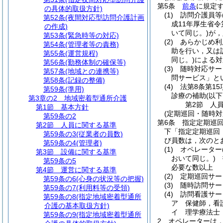
第5条
前条
に規定
の具体的取扱方針)
(1)
訪問介護員等
第52条
(夜間対応型訪問介護計画
成11年厚生省令
の作成)
いて同じ。)
が，
第53条
(緊急時等の対応)
(2)
あらかじめ利
第54条
(管理者等の責務)
助を行い，又は
第55条
(運営規程)
同じ。)
による対
第56条
(勤務体制の確保等)
(3)
随時対応サー
第57条
(地域との連携等)
問サービス」と
第58条
(記録の整備)
(4)
法第8条第1
第59条
(準用)
診療の補助
(以
第3章の2
地域密着型通所介護
第2節
人
第1節
基本方針
(定期巡回・随時
第59条の2
第6条
指定定期巡
第2節
人員に関する基準
下「指定定期巡回
第59条の3
(従業者の員数)
び員数は，次のと
第59条の4
(管理者)
(1)
オペレーター
第3節
設備に関する基準
おいて同じ。)
指
第59条の5
必要な数以上
第4節
運営に関する基準
(2)
定期巡回サー
第59条の6
(心身の状況等の把握)
(3)
随時訪問サー
第59条の7
(利用料等の受領)
(4)
訪問看護サー
第59条の8
(指定地域密着型通所
ア
保健師，看
介護の基本取扱方針)
イ
理学療法士
第59条の9
(指定地域密着型通所
2
オペレーターは