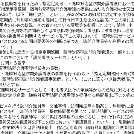
する援助等を行うため，指定定期巡回・随時対応型訪問介護看護におい
(指定定期巡回・随時対応型訪問介護看護の提供に当たる介護福祉士又は
第36号。以下「施行規則」という。)
第22条の23第1項に規定する介護
定期的に利用者の居宅を巡回して行う日常生活上の世話
(以下この章に
用者の心身の状況，その置かれている環境等を把握した上で，随時，利
訪問介護員等の訪問若しくは看護師等
(保健師，看護師，准看護師，理
応の要否等を判断するサービス
(以下この章において「随時対応サービス
ビスにおける訪問の要否等の判断に基づき，訪問介護員等が利用者の居
いう。)
5項第1号に該当する指定定期巡回・随時対応型訪問介護看護の一部とし
下この章において「訪問看護サービス」という。)
員に関する基準
対応型訪問介護看護従業者の員数)
回・随時対応型訪問介護看護の事業を行う者
(以下「指定定期巡回・随時
・随時対応型訪問介護看護事業所」という。)
ごとに置くべき従業者
(以
おりとする。
(随時対応サービスとして，利用者又はその家族等からの通報に対応す
定定期巡回・随時対応型訪問介護看護を提供する時間帯
(以下この条
ビスを行う訪問介護員等 交通事情，訪問頻度等を勘案し，利用者に適
ビスを行う訪問介護員等 提供時間帯を通じて，随時訪問サービスの提
ビスを行う看護師等 次に掲げる職種の区分に応じ，それぞれ次に定め
護師又は准看護師
(以下この章において「看護職員」という。)
常勤換算
，作業療法士又は言語聴覚士 指定定期巡回・随時対応型訪問介護看護
，看護師，介護福祉士その他町長が定める者
(以下この章において「看護