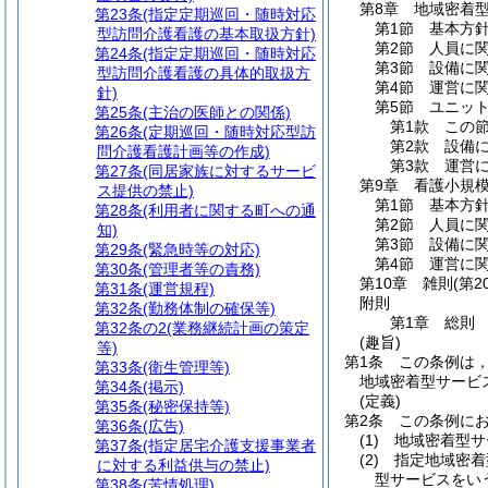
第8章
地域密着
第23条
(指定定期巡回・随時対応
第1節
基本方
型訪問介護看護の基本取扱方針)
第2節
人員に
第24条
(指定定期巡回・随時対応
第3節
設備に
型訪問介護看護の具体的取扱方
第4節
運営に
針)
第5節
ユニッ
第25条
(主治の医師との関係)
第1款
この
第26条
(定期巡回・随時対応型訪
第2款
設備
問介護看護計画等の作成)
第3款
運営
第27条
(同居家族に対するサービ
第9章
看護小規
ス提供の禁止)
第1節
基本方
第28条
(利用者に関する町への通
第2節
人員に
知)
第3節
設備に
第29条
(緊急時等の対応)
第4節
運営に
第30条
(管理者等の責務)
第10章
雑則
(第2
第31条
(運営規程)
附則
第32条
(勤務体制の確保等)
第1章
総則
第32条の2
(業務継続計画の策定
(趣旨)
等)
第1条
この条例は
第33条
(衛生管理等)
地域密着型サービ
第34条
(掲示)
(定義)
第35条
(秘密保持等)
第2条
この条例に
第36条
(広告)
(1)
地域密着型サ
第37条
(指定居宅介護支援事業者
(2)
指定地域密着
に対する利益供与の禁止)
型サービスをい
第38条
(苦情処理)