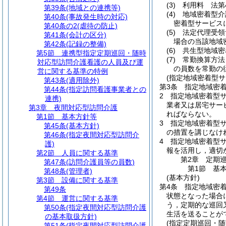
(3)
利用料 法第
第39条
(地域との連携等)
(4)
地域密着型介
第40条
(事故発生時の対応)
密着型サービス
第40条の2
(虐待の防止)
(5)
法定代理受領
第41条
(会計の区分)
場合の当該地域
第42条
(記録の整備)
(6)
共生型地域密
第5節
連携型指定定期巡回・随時
(7)
常勤換算方法
対応型訪問介護看護の人員及び運
の員数を常勤の
営に関する基準の特例
(指定地域密着型
第43条
(適用除外)
第3条
指定地域密
第44条
(指定訪問看護事業者との
2
指定地域密着型
連携)
業者又は居宅サー
第3章
夜間対応型訪問介護
ればならない。
第1節
基本方針等
3
指定地域密着型
第45条
(基本方針)
の措置を講じなけ
第46条
(指定夜間対応型訪問介
4
指定地域密着型サ
護)
報を活用し，適切
第2節
人員に関する基準
第2章
定期
第47条
(訪問介護員等の員数)
第1節
基
第48条
(管理者)
(基本方針)
第3節
設備に関する基準
第4条
指定地域密
第49条
状態となった場合
第4節
運営に関する基準
う，定期的な巡回
第50条
(指定夜間対応型訪問介護
生活を送ることが
の基本取扱方針)
(指定定期巡回・随
第51条
(指定夜間対応型訪問介護