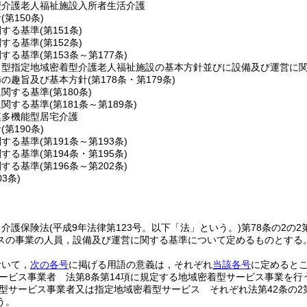
型介護老人福祉施設入所者生活介護
針
(第150条)
関する基準
(第151条)
関する基準
(第152条)
関する基準
(第153条～第177条)
ト型指定地域密着型介護老人福祉施設の基本方針並びに設備及び運営に
節の趣旨及び基本方針
(第178条・第179条)
に関する基準
(第180条)
に関する基準
(第181条～第189条)
模多機能型居宅介護
針
(第190条)
関する基準
(第191条～第193条)
関する基準
(第194条・第195条)
関する基準
(第196条～第202条)
03条)
，介護保険法
(平成9年法律第123号。以下「法」という。)
第78条の2の
スの事業の人員，設備及び運営に関する基準について定めるものとする
おいて，
次の各号
に掲げる用語の意義は，それぞれ
当該各号
に定めると
ービス事業者 法第8条第14項に規定する地域密着型サービス事業を行
型サービス事業者又は指定地域密着型サービス それぞれ法第42条の2
う。