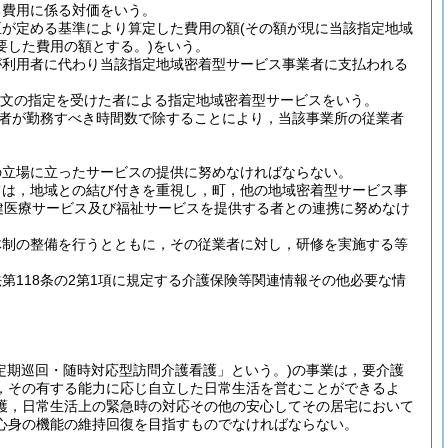
る費用に係る対価をいう。
臣が定める基準により算定した費用の額
(その額が現に当該指定地域
要した費用の額とする。)
をいう。
が利用者に代わり当該指定地域密着型サービス事業者に支払われる
項本文の指定を受けた者による指定地域密着型サービスをいう。
者が勤務すべき時間数で除することにより，当該事業所の従業者
の立場に立ったサービスの提供に努めなければならない。
ては，地域との結び付きを重視し，町，他の地域密着型サービス事
健医療サービス及び福祉サービスを提供する者との連携に努めなけ
体制の整備を行うとともに，その従業者に対し，研修を実施する等
118条の2第1項に規定する介護保険等関連情報その他必要な情
定期巡回・随時対応型訪問介護看護」という。)
の事業は，要介護
，その有する能力に応じ自立した日常生活を営むことができるよ
護，日常生活上の緊急時の対応その他の安心してその居宅において
心身の機能の維持回復を目指すものでなければならない。