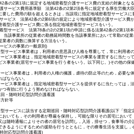
42条の2第1項に規定する地域密着型介護サービス費の支給の対象とな
護サービス費用基準額 法第42条の2第2項各号に規定する厚生労働大
に要した費用の額を超えるときは，当該現に指定地域密着型サービスに
サービス 法第42条の2第6項の規定により地域密着型介護サービス費
密着型介護サービス費に係る指定地域密着型サービスをいう。
着型サービス 法第78条の2の2第1項の申請に係る法第42条の2第1
 当該事業所の従業者の勤務延時間数を当該事業所において常勤の従業
従業者の員数に換算する方法をいう。
サービスの事業の一般原則)
着型サービス事業者は，利用者の意思及び人格を尊重して，常に利用者
サービス事業者は，指定地域密着型サービスの事業を運営するに当たっ
ビス事業者
(居宅サービス事業を行う者をいう。以下同じ。)
その他の保
サービス事業者は，利用者の人権の擁護，虐待の防止等のため，必要な
ればならない。
ービス事業者は，指定地域密着型サービスを提供するに当たっては，法第
かつ有効に行うよう努めなければならない。
巡回・随時対応型訪問介護看護
本方針等
着型サービスに該当する定期巡回・随時対応型訪問介護看護
(以下「指定
においても，その利用者が尊厳を保持し，可能な限りその居宅において
又は随時通報によりその者の居宅を訪問し，入浴，排せつ，食事等の介
できるようにするための援助を行うとともに，その療養生活を支援し，
時対応型訪問介護看護)