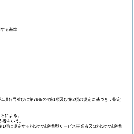
関する基準
2第1項各号並びに第78条の4第1項及び第2項の規定に基づき，指定
。
ころによる。
う者をいう。
第1項に規定する指定地域密着型サービス事業者又は指定地域密着