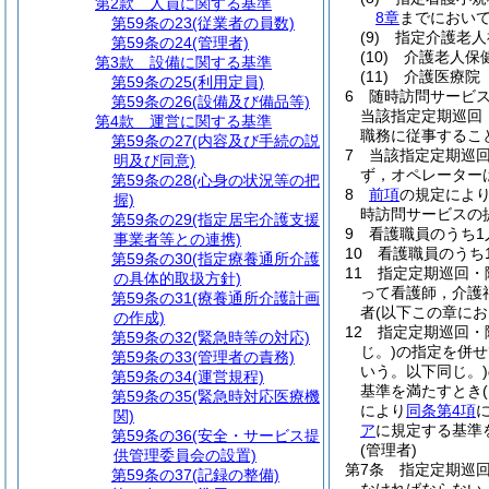
第2款
人員に関する基準
8章
までにおいて
第59条の23
(従業者の員数)
(9)
指定介護老人
第59条の24
(管理者)
(10)
介護老人保
第3款
設備に関する基準
(11)
介護医療院
第59条の25
(利用定員)
6
随時訪問サービ
第59条の26
(設備及び備品等)
当該指定定期巡回
第4款
運営に関する基準
職務に従事するこ
第59条の27
(内容及び手続の説
7
当該指定定期巡
明及び同意)
ず，オペレーター
第59条の28
(心身の状況等の把
8
前項
の規定によ
握)
時訪問サービスの
第59条の29
(指定居宅介護支援
9
看護職員のうち1
事業者等との連携)
10
看護職員のうち
第59条の30
(指定療養通所介護
11
指定定期巡回・
の具体的取扱方針)
って看護師，介護
第59条の31
(療養通所介護計画
者
(以下この章に
の作成)
12
指定定期巡回・
第59条の32
(緊急時等の対応)
じ。)
の指定を併せ
第59条の33
(管理者の責務)
いう。以下同じ。)
第59条の34
(運営規程)
基準を満たすとき
第59条の35
(緊急時対応医療機
により
同条第4項
関)
ア
に規定する基準
第59条の36
(安全・サービス提
(管理者)
供管理委員会の設置)
第7条
指定定期巡
第59条の37
(記録の整備)