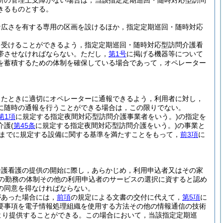
所の管理上支障がない場合は，当該指定定期巡回・随時対応型訪問
きるものとする。
な広さを有する専用の区画を設けるほか，指定定期巡回・随時対応
を受けることができるよう，指定定期巡回・随時対応型訪問介護看
帯させなければならない。
ただし，
第1号
に掲げる機器等について
を蓄積するための体制を確保している場合であって，オペレーター
ったときに適切にオペレーターに通報できるよう，利用者に対し，
に随時の通報を行うことができる場合は，この限りでない。
第1項
に規定する指定夜間対応型訪問介護事業者をいう。)
の指定を
介護
(
第45条
に規定する指定夜間対応型訪問介護をいう。)
の事業と
までに規定する設備に関する基準を満たすことをもって，
前3項
に
介護看護の提供の開始に際し，あらかじめ，利用申込者又はその家
の勤務の体制その他の利用申込者のサービスの選択に資すると認め
の同意を得なければならない。
があった場合には，
前項
の規定による文書の交付に代えて，
第5項
に
要事項を電子情報処理組織を使用する方法その他の情報通信の技術
より提供することができる。
この場合において，当該指定定期巡