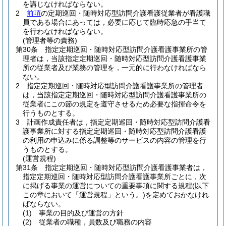
を講じなければならない。
2
前項
の定期巡回・随時対応型訪問介護看護従業者が看護職
員である場合にあっては，必要に応じて臨時応急の手当て
を行わなければならない。
(管理者等の責務)
第30条
指定定期巡回・随時対応型訪問介護看護事業所の管
理者は，当該指定定期巡回・随時対応型訪問介護看護事業
所の従業者及び業務の管理を，一元的に行わなければなら
ない。
2
指定定期巡回・随時対応型訪問介護看護事業所の管理者
は，当該指定定期巡回・随時対応型訪問介護看護事業所の
従業者にこの節の規定を遵守させるため必要な指揮命令を
行うものとする。
3
計画作成責任者は，指定定期巡回・随時対応型訪問介護看
護事業所に対する指定定期巡回・随時対応型訪問介護看護
の利用の申込みに係る調整等のサービスの内容の管理を行
うものとする。
(運営規程)
第31条
指定定期巡回・随時対応型訪問介護看護事業者は，
指定定期巡回・随時対応型訪問介護看護事業所ごとに，次
に掲げる事業の運営についての重要事項に関する規程
(以下
この章において「運営規程」という。)
を定めておかなけれ
ばならない。
(1)
事業の目的及び運営の方針
(2)
従業者の職種，員数及び職務の内容