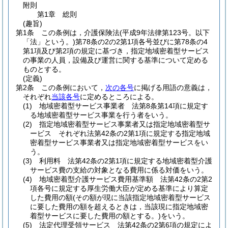
附則
第1章
総則
(趣旨)
第1条
この条例は，介護保険法
(平成9年法律第123号。以下
「法」という。)
第78条の2の2第1項各号並びに第78条の4
第1項及び第2項の規定に基づき，指定地域密着型サービス
の事業の人員，設備及び運営に関する基準について定める
ものとする。
(定義)
第2条
この条例において，
次の各号
に掲げる用語の意義は，
それぞれ
当該各号
に定めるところによる。
(1)
地域密着型サービス事業者 法第8条第14項に規定す
る地域密着型サービス事業を行う者をいう。
(2)
指定地域密着型サービス事業者又は指定地域密着型サ
ービス それぞれ法第42条の2第1項に規定する指定地域
密着型サービス事業者又は指定地域密着型サービスをい
う。
(3)
利用料 法第42条の2第1項に規定する地域密着型介護
サービス費の支給の対象となる費用に係る対価をいう。
(4)
地域密着型介護サービス費用基準額 法第42条の2第2
項各号に規定する厚生労働大臣が定める基準により算定
した費用の額
(その額が現に当該指定地域密着型サービス
に要した費用の額を超えるときは，当該現に指定地域密
着型サービスに要した費用の額とする。)
をいう。
(5)
法定代理受領サービス 法第42条の2第6項の規定によ