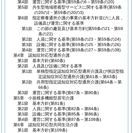
第4節
運営に関する基準
(第59条の6～第59条の20)
第5節
共生型地域密着型サービスに関する基準
(第59条
の20の2・第59条の20の3)
第6節
指定療養通所介護の事業の基本方針並びに人員，
設備及び運営に関する基準
第1款
この節の趣旨及び基本方針
(第59条の21・第59
条の22)
第2款
人員に関する基準
(第59条の23・第59条の24)
第3款
設備に関する基準
(第59条の25・第59条の26)
第4款
運営に関する基準
(第59条の27～第59条の38)
第4章
認知症対応型通所介護
第1節
基本方針
(第60条)
第2節
人員及び設備に関する基準
第1款
単独型指定認知症対応型通所介護及び併設型指
定認知症対応型通所介護
(第61条～第63条)
第2款
共用型指定認知症対応型通所介護
(第64条～第
66条)
第3節
運営に関する基準
(第67条～第80条)
第5章
小規模多機能型居宅介護
第1節
基本方針
(第81条)
第2節
人員に関する基準
(第82条～第84条)
第3節
設備に関する基準
(第85条・第86条)
第4節
運営に関する基準
(第87条～第108条)
第6章
認知症対応型共同生活介護
第1節
基本方針
(第109条)