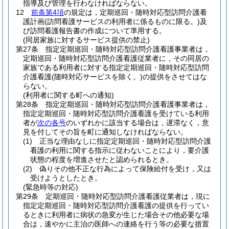
指導及び管理を行わなければならない。
12
前条第4項
の規定は，定期巡回・随時対応型訪問介護看
護計画
(訪問看護サービスの利用者に係るものに限る。)
及
び訪問看護報告書の作成について準用する。
(同居家族に対するサービス提供の禁止)
第27条
指定定期巡回・随時対応型訪問介護看護事業者は，
定期巡回・随時対応型訪問介護看護従業者に，その同居の
家族である利用者に対する指定定期巡回・随時対応型訪問
介護看護
(随時対応サービスを除く。)
の提供をさせてはな
らない。
(利用者に関する町への通知)
第28条
指定定期巡回・随時対応型訪問介護看護事業者は，
指定定期巡回・随時対応型訪問介護看護を受けている利用
者が
次の各号
のいずれかに該当する場合は，遅滞なく，意
見を付してその旨を町に通知しなければならない。
(1)
正当な理由なしに指定定期巡回・随時対応型訪問介護
看護の利用に関する指示に従わないことにより，要介護
状態の程度を増進させたと認められるとき。
(2)
偽りその他不正な行為によって保険給付を受け，又は
受けようとしたとき。
(緊急時等の対応)
第29条
定期巡回・随時対応型訪問介護看護従業者は，現に
指定定期巡回・随時対応型訪問介護看護の提供を行ってい
るときに利用者に病状の急変が生じた場合その他必要な場
合は，速やかに主治の医師への連絡を行う等の必要な措置