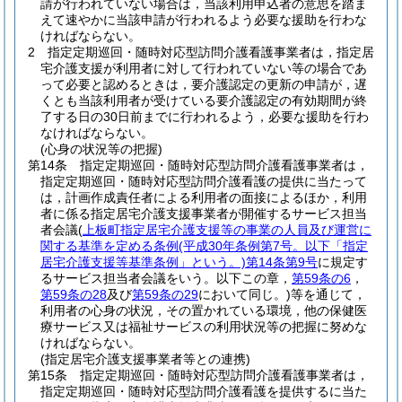
請が行われていない場合は，当該利用申込者の意思を踏ま
えて速やかに当該申請が行われるよう必要な援助を行わな
ければならない。
2
指定定期巡回・随時対応型訪問介護看護事業者は，指定居
宅介護支援が利用者に対して行われていない等の場合であ
って必要と認めるときは，要介護認定の更新の申請が，遅
くとも当該利用者が受けている要介護認定の有効期間が終
了する日の30日前までに行われるよう，必要な援助を行わ
なければならない。
(心身の状況等の把握)
第14条
指定定期巡回・随時対応型訪問介護看護事業者は，
指定定期巡回・随時対応型訪問介護看護の提供に当たって
は，計画作成責任者による利用者の面接によるほか，利用
者に係る指定居宅介護支援事業者が開催するサービス担当
者会議
(
上板町指定居宅介護支援等の事業の人員及び運営に
関する基準を定める条例
(平成30年条例第7号。以下「指定
居宅介護支援等基準条例」という。)
第14条第9号
に規定す
るサービス担当者会議をいう。以下この章，
第59条の6
，
第59条の28
及び
第59条の29
において同じ。)
等を通じて，
利用者の心身の状況，その置かれている環境，他の保健医
療サービス又は福祉サービスの利用状況等の把握に努めな
ければならない。
(指定居宅介護支援事業者等との連携)
第15条
指定定期巡回・随時対応型訪問介護看護事業者は，
指定定期巡回・随時対応型訪問介護看護を提供するに当た