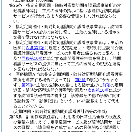
(主治の医師との関係)
第25条
指定定期巡回・随時対応型訪問介護看護事業所の常
勤看護師等は，主治の医師の指示に基づき適切な訪問看護
サービスが行われるよう必要な管理をしなければならな
い。
2
指定定期巡回・随時対応型訪問介護看護事業者は，訪問看
護サービスの提供の開始に際し，主治の医師による指示を
文書で受けなければならない。
3
指定定期巡回・随時対応型訪問介護看護事業者は，主治の
医師に
次条第1項
に規定する定期巡回・随時対応型訪問介護
看護計画
(訪問看護サービスの利用者に係るものに限る。)
及び
同条第10項
に規定する訪問看護報告書を提出し，訪問
看護サービスの提供に当たって主治の医師との密接な連携
を図らなければならない。
4
医療機関が当該指定定期巡回・随時対応型訪問介護看護事
業所を運営する場合にあっては，
前2項
の規定にかかわら
ず，
第2項
の主治の医師の文書による指示並びに
前項
の定期
巡回・随時対応型訪問介護看護計画及び
次条第10項
に規定
する訪問看護報告書の提出は，診療録その他の診療に関す
る記録
(以下「診療記録」という。)
への記載をもって代え
ることができる。
(定期巡回・随時対応型訪問介護看護計画等の作成)
第26条
計画作成責任者は，利用者の日常生活全般の状況及
び希望を踏まえて，定期巡回サービス及び随時訪問サービ
スの目標，当該目標を達成するための具体的な定期巡回サ