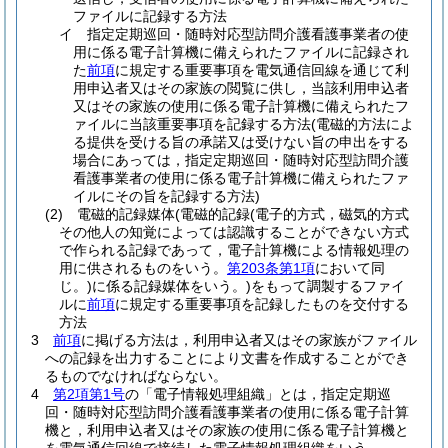
ファイルに記録する方法
イ
指定定期巡回・随時対応型訪問介護看護事業者の使
用に係る電子計算機に備えられたファイルに記録され
た
前項
に規定する重要事項を電気通信回線を通じて利
用申込者又はその家族の閲覧に供し，当該利用申込者
又はその家族の使用に係る電子計算機に備えられたフ
ァイルに当該重要事項を記録する方法
(電磁的方法によ
る提供を受ける旨の承諾又は受けない旨の申出をする
場合にあっては，指定定期巡回・随時対応型訪問介護
看護事業者の使用に係る電子計算機に備えられたファ
イルにその旨を記録する方法)
(2)
電磁的記録媒体
(電磁的記録
(電子的方式，磁気的方式
その他人の知覚によっては認識することができない方式
で作られる記録であって，電子計算機による情報処理の
用に供されるものをいう。
第203条第1項
において同
じ。)
に係る記録媒体をいう。)
をもって調製するファイ
ルに
前項
に規定する重要事項を記録したものを交付する
方法
3
前項
に掲げる方法は，利用申込者又はその家族がファイル
への記録を出力することにより文書を作成することができ
るものでなければならない。
4
第2項第1号
の「電子情報処理組織」とは，指定定期巡
回・随時対応型訪問介護看護事業者の使用に係る電子計算
機と，利用申込者又はその家族の使用に係る電子計算機と