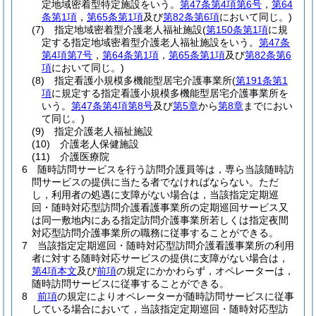
定地域密着型特定施設をいう。
第47条第4項第6号
，
第64
条第1項
，
第65条第1項
及び
第82条第6項
において同じ。)
(7)
指定地域密着型介護老人福祉施設
(
第150条第1項
に規
定する指定地域密着型介護老人福祉施設をいう。
第47条
第4項第7号
，
第64条第1項
，
第65条第1項
及び
第82条第6
項
において同じ。)
(8)
指定看護小規模多機能型居宅介護事業所
(
第191条第1
項
に規定する指定看護小規模多機能型居宅介護事業所を
いう。
第47条第4項第8号
及び
第5章
から
第8章
までにおい
て同じ。)
(9)
指定介護老人福祉施設
(10)
介護老人保健施設
(11)
介護医療院
6
随時訪問サービスを行う訪問介護員等は，専ら当該随時訪
問サービスの提供に当たる者でなければならない。
ただ
し，利用者の処遇に支障がない場合は，当該指定定期巡
回・随時対応型訪問介護看護事業所の定期巡回サービス又
は同一敷地内にある指定訪問介護事業所若しくは指定夜間
対応型訪問介護事業所の職務に従事することができる。
7
当該指定定期巡回・随時対応型訪問介護看護事業所の利用
者に対する随時対応サービスの提供に支障がない場合は，
第4項本文
及び
前項
の規定にかかわらず，オペレーターは，
随時訪問サービスに従事することができる。
8
前項
の規定によりオペレーターが随時訪問サービスに従事
している場合において，当該指定定期巡回・随時対応型訪