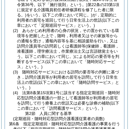
令第36号。以下「施行規則」という。)
第22条の23第1項
に規定する介護職員初任者研修課程を修了した者に限
る。)
をいう。以下この章において同じ。)
が，定期的に
利用者の居宅を巡回して行う日常生活上の世話
(以下この
章において「定期巡回サービス」という。)
(2)
あらかじめ利用者の心身の状況，その置かれている環
境等を把握した上で，随時，利用者又はその家族等から
の通報を受け，通報内容等を基に相談援助を行い，又は
訪問介護員等の訪問若しくは看護師等
(保健師，看護師，
准看護師，理学療法士，作業療法士又は言語聴覚士をい
う。以下この章において同じ。)
による対応の要否等を判
断するサービス
(以下この章において「随時対応サービ
ス」という。)
(3)
随時対応サービスにおける訪問の要否等の判断に基づ
き，訪問介護員等が利用者の居宅を訪問して行う日常生
活上の世話
(以下この章において「随時訪問サービス」と
いう。)
(4)
法第8条第15項第1号に該当する指定定期巡回・随時対
応型訪問介護看護の一部として看護師等が利用者の居宅
を訪問して行う療養上の世話又は必要な診療の補助
(以下
この章において「訪問看護サービス」という。)
第2節
人員に関する基準
(定期巡回・随時対応型訪問介護看護従業者の員数)
第6条
指定定期巡回・随時対応型訪問介護看護の事業を行う