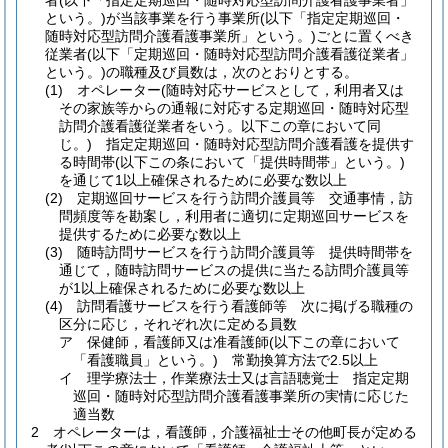
者
(以下「指定定期巡回・随時対応型訪問介護看護事業者」
という。)
が当該事業を行う事業所
(以下「指定定期巡回・
随時対応型訪問介護看護事業所」という。)
ごとに置くべき
従業者
(以下「定期巡回・随時対応型訪問介護看護従業者」
という。)
の職種及び員数は，次のとおりとする。
(1)
オペレーター
(随時対応サービスとして，利用者又は
その家族等からの通報に対応する定期巡回・随時対応型
訪問介護看護従業者をいう。以下この章において同
じ。)
指定定期巡回・随時対応型訪問介護看護を提供す
る時間帯
(以下この条において「提供時間帯」という。)
を通じて1以上確保されるために必要な数以上
(2)
定期巡回サービスを行う訪問介護員等 交通事情，訪
問頻度等を勘案し，利用者に適切に定期巡回サービスを
提供するために必要な数以上
(3)
随時訪問サービスを行う訪問介護員等 提供時間帯を
通じて，随時訪問サービスの提供に当たる訪問介護員等
が1以上確保されるために必要な数以上
(4)
訪問看護サービスを行う看護師等 次に掲げる職種の
区分に応じ，それぞれ次に定める員数
ア
保健師，看護師又は准看護師
(以下この章において
「看護職員」という。)
常勤換算方法で2.5以上
イ
理学療法士，作業療法士又は言語聴覚士 指定定期
巡回・随時対応型訪問介護看護事業所の実情に応じた
適当数
2
オペレーターは，看護師，介護福祉士その他町長が定める