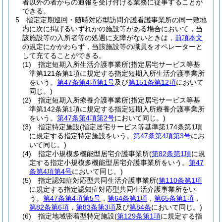
者以外の者からの通報を受け付ける業務に従事することが
できる。
5
指定定期巡回・随時対応型訪問介護看護事業所の同一敷地
内に次に掲げるいずれかの施設等がある場合において，当
該施設等の入所者等の処遇に支障がないときは，
前項本文
の規定にかかわらず，当該施設等の職員をオペレーターと
して充てることができる。
(1)
指定短期入所生活介護事業所
(指定居宅サービス等基
準第121条第1項に規定する指定短期入所生活介護事業所
をいう。
第47条第4項第1号
及び
第151条第12項
において
同じ。)
(2)
指定短期入所療養介護事業所
(指定居宅サービス等基
準第142条第1項に規定する指定短期入所療養介護事業所
をいう。
第47条第4項第2号
において同じ。)
(3)
指定特定施設
(指定居宅サービス等基準第174条第1項
に規定する指定特定施設をいう。
第47条第4項第3号
にお
いて同じ。)
(4)
指定小規模多機能型居宅介護事業所
(
第82条第1項
に規
定する指定小規模多機能型居宅介護事業所をいう。
第47
条第4項第4号
において同じ。)
(5)
指定認知症対応型共同生活介護事業所
(
第110条第1項
に規定する指定認知症対応型共同生活介護事業所をい
う。
第47条第4項第5号
，
第64条第1項
，
第65条第1項
，
第82条第6項
，
第83条第3項
及び
第84条
において同じ。)
(6)
指定地域密着型特定施設
(
第129条第1項
に規定する指