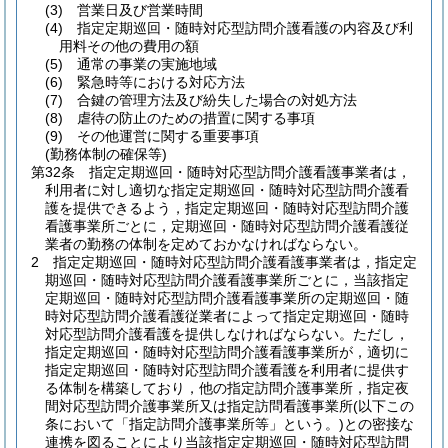
(3)
営業日及び営業時間
(4)
指定定期巡回・随時対応型訪問介護看護の内容及び利
用料その他の費用の額
(5)
通常の事業の実施地域
(6)
緊急時等における対応方法
(7)
合鍵の管理方法及び紛失した場合の対処方法
(8)
虐待の防止のための措置に関する事項
(9)
その他運営に関する重要事項
(勤務体制の確保等)
第32条
指定定期巡回・随時対応型訪問介護看護事業者は，
利用者に対し適切な指定定期巡回・随時対応型訪問介護看
護を提供できるよう，指定定期巡回・随時対応型訪問介護
看護事業所ごとに，定期巡回・随時対応型訪問介護看護従
業者の勤務の体制を定めておかなければならない。
2
指定定期巡回・随時対応型訪問介護看護事業者は，指定定
期巡回・随時対応型訪問介護看護事業所ごとに，当該指定
定期巡回・随時対応型訪問介護看護事業所の定期巡回・随
時対応型訪問介護看護従業者によって指定定期巡回・随時
対応型訪問介護看護を提供しなければならない。
ただし，
指定定期巡回・随時対応型訪問介護看護事業所が，適切に
指定定期巡回・随時対応型訪問介護看護を利用者に提供す
る体制を構築しており，他の指定訪問介護事業所，指定夜
間対応型訪問介護事業所又は指定訪問看護事業所
(以下この
条において「指定訪問介護事業所等」という。)
との密接な
連携を図ることにより当該指定定期巡回・随時対応型訪問