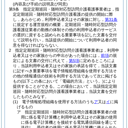
(内容及び手続の説明及び同意)
第9条
指定定期巡回・随時対応型訪問介護看護事業者は，指
定定期巡回・随時対応型訪問介護看護の提供の開始に際
し，あらかじめ，利用申込者又はその家族に対し，
第31条
に規定する運営規程の概要，定期巡回・随時対応型訪問介
護看護従業者の勤務の体制その他の利用申込者のサービス
の選択に資すると認められる重要事項を記した文書を交付
して説明を行い，当該提供の開始について利用申込者の同
意を得なければならない。
2
指定定期巡回・随時対応型訪問介護看護事業者は，利用申
込者又はその家族からの申出があった場合には，
前項
の規
定による文書の交付に代えて，
第5項
に定めるところによ
り，当該利用申込者又はその家族の承諾を得て，当該文書
に記すべき重要事項を電子情報処理組織を使用する方法そ
の他の情報通信の技術を利用する方法であって次に掲げる
もの
(以下この条において「電磁的方法」という。)
により
提供することができる。
この場合において，当該指定定期
巡回・随時対応型訪問介護看護事業者は，当該文書を交付
したものとみなす。
(1)
電子情報処理組織を使用する方法のうち
ア
又は
イ
に掲
げるもの
ア
指定定期巡回・随時対応型訪問介護看護事業者の使
用に係る電子計算機と利用申込者又はその家族の使用
に係る電子計算機とを接続する電気通信回線を通じて
送信し，受信者の使用に係る電子計算機に備えられた