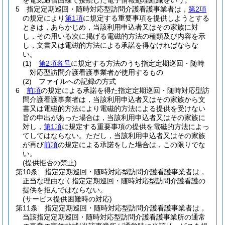
を電気通信回線で接続した電子情報処理組織をいう。
5
指定定期巡回・随時対応型訪問介護看護事業者は，
第2項
の規定により
第1項
に規定する重要事項を提供しようとする
ときは，あらかじめ，当該利用申込者又はその家族に対
し，その用いる次に掲げる電磁的方法の種類及び内容を示
し，文書又は電磁的方法による承諾を得なければならな
い。
(1)
第2項各号
に規定する方法のうち指定定期巡回・随時
対応型訪問介護看護事業者が使用するもの
(2)
ファイルへの記録の方式
6
前項
の規定による承諾を得た指定定期巡回・随時対応型訪
問介護看護事業者は，当該利用申込者又はその家族から文
書又は電磁的方法により電磁的方法による提供を受けない
旨の申出があった場合は，当該利用申込者又はその家族に
対し，
第1項
に規定する重要事項の提供を電磁的方法によっ
てしてはならない。
ただし，当該利用申込者又はその家族
が再び
前項
の規定による承諾をした場合は，この限りでな
い。
(提供拒否の禁止)
第10条
指定定期巡回・随時対応型訪問介護看護事業者は，
正当な理由なく指定定期巡回・随時対応型訪問介護看護の
提供を拒んではならない。
(サービス提供困難時の対応)
第11条
指定定期巡回・随時対応型訪問介護看護事業者は，
当該指定定期巡回・随時対応型訪問介護看護事業所の通常