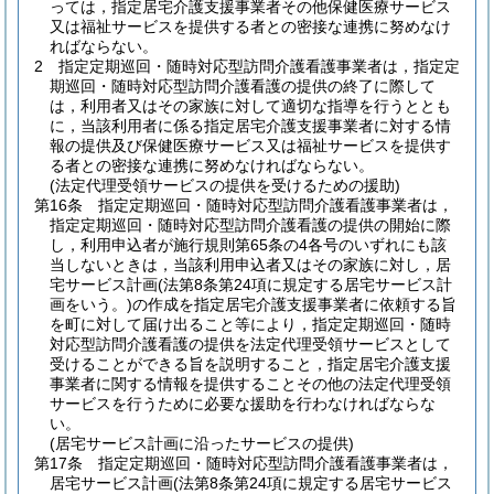
っては，指定居宅介護支援事業者その他保健医療サービス
又は福祉サービスを提供する者との密接な連携に努めなけ
ればならない。
2
指定定期巡回・随時対応型訪問介護看護事業者は，指定定
期巡回・随時対応型訪問介護看護の提供の終了に際して
は，利用者又はその家族に対して適切な指導を行うととも
に，当該利用者に係る指定居宅介護支援事業者に対する情
報の提供及び保健医療サービス又は福祉サービスを提供す
る者との密接な連携に努めなければならない。
(法定代理受領サービスの提供を受けるための援助)
第16条
指定定期巡回・随時対応型訪問介護看護事業者は，
指定定期巡回・随時対応型訪問介護看護の提供の開始に際
し，利用申込者が施行規則第65条の4各号のいずれにも該
当しないときは，当該利用申込者又はその家族に対し，居
宅サービス計画
(法第8条第24項に規定する居宅サービス計
画をいう。)
の作成を指定居宅介護支援事業者に依頼する旨
を町に対して届け出ること等により，指定定期巡回・随時
対応型訪問介護看護の提供を法定代理受領サービスとして
受けることができる旨を説明すること，指定居宅介護支援
事業者に関する情報を提供することその他の法定代理受領
サービスを行うために必要な援助を行わなければならな
い。
(居宅サービス計画に沿ったサービスの提供)
第17条
指定定期巡回・随時対応型訪問介護看護事業者は，
居宅サービス計画
(法第8条第24項に規定する居宅サービス