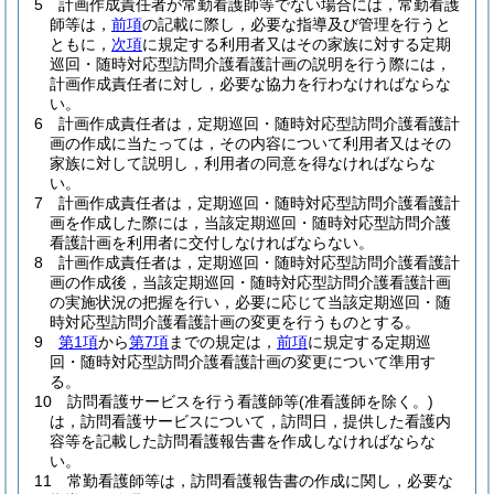
5
計画作成責任者が常勤看護師等でない場合には，常勤看護
師等は，
前項
の記載に際し，必要な指導及び管理を行うと
ともに，
次項
に規定する利用者又はその家族に対する定期
巡回・随時対応型訪問介護看護計画の説明を行う際には，
計画作成責任者に対し，必要な協力を行わなければならな
い。
6
計画作成責任者は，定期巡回・随時対応型訪問介護看護計
画の作成に当たっては，その内容について利用者又はその
家族に対して説明し，利用者の同意を得なければならな
い。
7
計画作成責任者は，定期巡回・随時対応型訪問介護看護計
画を作成した際には，当該定期巡回・随時対応型訪問介護
看護計画を利用者に交付しなければならない。
8
計画作成責任者は，定期巡回・随時対応型訪問介護看護計
画の作成後，当該定期巡回・随時対応型訪問介護看護計画
の実施状況の把握を行い，必要に応じて当該定期巡回・随
時対応型訪問介護看護計画の変更を行うものとする。
9
第1項
から
第7項
までの規定は，
前項
に規定する定期巡
回・随時対応型訪問介護看護計画の変更について準用す
る。
10
訪問看護サービスを行う看護師等
(准看護師を除く。)
は，訪問看護サービスについて，訪問日，提供した看護内
容等を記載した訪問看護報告書を作成しなければならな
い。
11
常勤看護師等は，訪問看護報告書の作成に関し，必要な