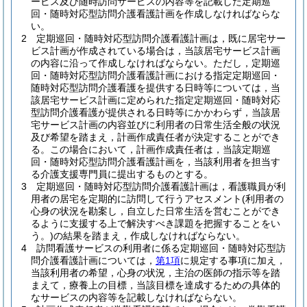
ービス及び随時訪問サービスの内容等を記載した定期巡
回・随時対応型訪問介護看護計画を作成しなければならな
い。
2
定期巡回・随時対応型訪問介護看護計画は，既に居宅サー
ビス計画が作成されている場合は，当該居宅サービス計画
の内容に沿って作成しなければならない。
ただし，定期巡
回・随時対応型訪問介護看護計画における指定定期巡回・
随時対応型訪問介護看護を提供する日時等については，当
該居宅サービス計画に定められた指定定期巡回・随時対応
型訪問介護看護が提供される日時等にかかわらず，当該居
宅サービス計画の内容並びに利用者の日常生活全般の状況
及び希望を踏まえ，計画作成責任者が決定することができ
る。
この場合において，計画作成責任者は，当該定期巡
回・随時対応型訪問介護看護計画を，当該利用者を担当す
る介護支援専門員に提出するものとする。
3
定期巡回・随時対応型訪問介護看護計画は，看護職員が利
用者の居宅を定期的に訪問して行うアセスメント
(利用者の
心身の状況を勘案し，自立した日常生活を営むことができ
るように支援する上で解決すべき課題を把握することをい
う。)
の結果を踏まえ，作成しなければならない。
4
訪問看護サービスの利用者に係る定期巡回・随時対応型訪
問介護看護計画については，
第1項
に規定する事項に加え，
当該利用者の希望，心身の状況，主治の医師の指示等を踏
まえて，療養上の目標，当該目標を達成するための具体的
なサービスの内容等を記載しなければならない。