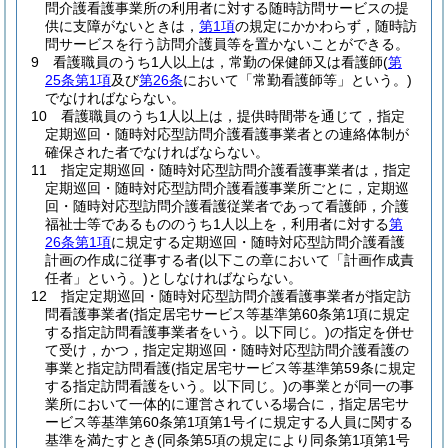
問介護看護事業所の利用者に対する随時訪問サービスの提
供に支障がないときは，
第1項
の規定にかかわらず，随時訪
問サービスを行う訪問介護員等を置かないことができる。
9
看護職員のうち1人以上は，常勤の保健師又は看護師
(
第
25条第1項
及び
第26条
において「常勤看護師等」という。)
でなければならない。
10
看護職員のうち1人以上は，提供時間帯を通じて，指定
定期巡回・随時対応型訪問介護看護事業者との連絡体制が
確保された者でなければならない。
11
指定定期巡回・随時対応型訪問介護看護事業者は，指定
定期巡回・随時対応型訪問介護看護事業所ごとに，定期巡
回・随時対応型訪問介護看護従業者であって看護師，介護
福祉士等であるもののうち1人以上を，利用者に対する
第
26条第1項
に規定する定期巡回・随時対応型訪問介護看護
計画の作成に従事する者
(以下この章において「計画作成責
任者」という。)
としなければならない。
12
指定定期巡回・随時対応型訪問介護看護事業者が指定訪
問看護事業者
(指定居宅サービス等基準第60条第1項に規定
する指定訪問看護事業者をいう。以下同じ。)
の指定を併せ
て受け，かつ，指定定期巡回・随時対応型訪問介護看護の
事業と指定訪問看護
(指定居宅サービス等基準第59条に規定
する指定訪問看護をいう。以下同じ。)
の事業とが同一の事
業所において一体的に運営されている場合に，指定居宅サ
ービス等基準第60条第1項第1号イに規定する人員に関する
基準を満たすとき
(同条第5項の規定により同条第1項第1号