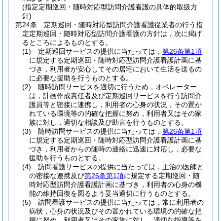
(指定定期巡回・随時対応型訪問介護看護の具体的取扱方
針)
第24条
定期巡回・随時対応型訪問介護看護従業者の行う指
定定期巡回・随時対応型訪問介護看護の方針は，次に掲げ
るところによるものとする。
(1)
定期巡回サービスの提供に当たっては，
第26条第1項
に規定する定期巡回・随時対応型訪問介護看護計画に基
づき，利用者が安心してその居宅において生活を送るの
に必要な援助を行うものとする。
(2)
随時訪問サービスを適切に行うため，オペレーター
は，計画作成責任者及び定期巡回サービスを行う訪問介
護員等と密接に連携し，利用者の心身の状況，その置か
れている環境等の的確な把握に努め，利用者又はその家
族に対し，適切な相談及び助言を行うものとする。
(3)
随時訪問サービスの提供に当たっては，
第26条第1項
に規定する定期巡回・随時対応型訪問介護看護計画に基
づき，利用者からの随時の連絡に迅速に対応し，必要な
援助を行うものとする。
(4)
訪問看護サービスの提供に当たっては，主治の医師と
の密接な連携及び
第26条第1項
に規定する定期巡回・随
時対応型訪問介護看護計画に基づき，利用者の心身の機
能の維持回復を図るよう妥当適切に行うものとする。
(5)
訪問看護サービスの提供に当たっては，常に利用者の
病状，心身の状況及びその置かれている環境の的確な把
握に努め，利用者又はその家族に対し，適切な指導等を