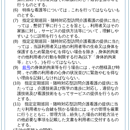
行うものとする。
(6)
特殊な看護等については，これを行ってはならないも
のとする。
(7)
指定定期巡回・随時対応型訪問介護看護の提供に当た
っては，懇切丁寧に行うことを旨とし，利用者又はその
家族に対し，サービスの提供方法等について，理解しや
すいように説明を行うものとする。
(8)
指定定期巡回・随時対応型訪問介護看護の提供に当た
っては，当該利用者又は他の利用者等の生命又は身体を
保護するため緊急やむを得ない場合を除き，身体的拘束
その他利用者の行動を制限する行為
(以下「身体的拘束
等」という。)
を行ってはならない。
(9)
前号
の身体的拘束等を行う場合には，その態様及び時
間，その際の利用者の心身の状況並びに緊急やむを得な
い理由を記録しなければならない。
(10)
指定定期巡回・随時対応型訪問介護看護の提供に当
たっては，介護技術及び医学の進歩に対応し，適切な介
護技術及び看護技術をもってサービスの提供を行うもの
とする。
(11)
指定定期巡回・随時対応型訪問介護看護の提供に当
たり利用者から合鍵を預かる場合には，その管理を厳重
に行うとともに，管理方法，紛失した場合の対処方法そ
の他必要な事項を記載した文書を利用者に交付するもの
とする。