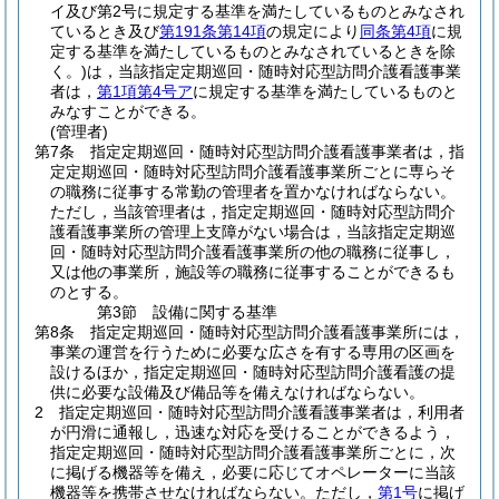
イ及び第2号に規定する基準を満たしているものとみなされ
ているとき及び
第191条第14項
の規定により
同条第4項
に規
定する基準を満たしているものとみなされているときを除
く。)
は，当該指定定期巡回・随時対応型訪問介護看護事業
者は，
第1項第4号ア
に規定する基準を満たしているものと
みなすことができる。
(管理者)
第7条
指定定期巡回・随時対応型訪問介護看護事業者は，指
定定期巡回・随時対応型訪問介護看護事業所ごとに専らそ
の職務に従事する常勤の管理者を置かなければならない。
ただし，当該管理者は，指定定期巡回・随時対応型訪問介
護看護事業所の管理上支障がない場合は，当該指定定期巡
回・随時対応型訪問介護看護事業所の他の職務に従事し，
又は他の事業所，施設等の職務に従事することができるも
のとする。
第3節
設備に関する基準
第8条
指定定期巡回・随時対応型訪問介護看護事業所には，
事業の運営を行うために必要な広さを有する専用の区画を
設けるほか，指定定期巡回・随時対応型訪問介護看護の提
供に必要な設備及び備品等を備えなければならない。
2
指定定期巡回・随時対応型訪問介護看護事業者は，利用者
が円滑に通報し，迅速な対応を受けることができるよう，
指定定期巡回・随時対応型訪問介護看護事業所ごとに，次
に掲げる機器等を備え，必要に応じてオペレーターに当該
機器等を携帯させなければならない。
ただし，
第1号
に掲げ