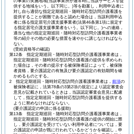
の事業の実施地域
(当該事業所が通常時に当該サービスを提
供する地域をいう。以下同じ。)
等を勘案し，利用申込者に
対し自ら適切な指定定期巡回・随時対応型訪問介護看護を
提供することが困難であると認めた場合は，当該利用申込
者に係る指定居宅介護支援事業者
(法第46条第1項に規定す
る指定居宅介護支援事業者をいう。以下同じ。)
への連絡，
適当な他の指定定期巡回・随時対応型訪問介護看護事業者
等の紹介その他の必要な措置を速やかに講じなければなら
ない。
(受給資格等の確認)
第12条
指定定期巡回・随時対応型訪問介護看護事業者は，
指定定期巡回・随時対応型訪問介護看護の提供を求められ
た場合は，その者の提示する被保険者証によって，被保険
者資格，要介護認定の有無及び要介護認定の有効期間を確
かめるものとする。
2
指定定期巡回・随時対応型訪問介護看護事業者は，
前項
の
被保険者証に，法第78条の3第2項の規定により認定審査会
意見が記載されているときは，当該認定審査会意見に配慮
して，指定定期巡回・随時対応型訪問介護看護を提供する
ように努めなければならない。
(要介護認定の申請に係る援助)
第13条
指定定期巡回・随時対応型訪問介護看護事業者は，
指定定期巡回・随時対応型訪問介護看護の提供の開始に際
し，要介護認定を受けていない利用申込者については，要
介護認定の申請が既に行われているかどうかを確認し，申