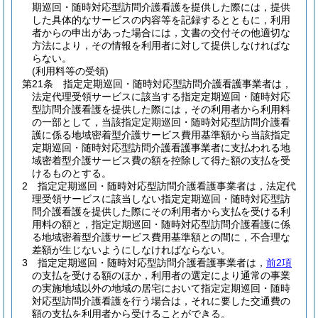
期巡回・随時対応型訪問介護看護を提供した際には，提供
した具体的なサービスの内容等を記録するとともに，利用
者からの申出があった場合には，文書の交付その他適切な
方法により，その情報を利用者に対して提供しなければな
らない。
(利用料等の受領)
第21条
指定定期巡回・随時対応型訪問介護看護事業者は，
法定代理受領サービスに該当する指定定期巡回・随時対応
型訪問介護看護を提供した際には，その利用者から利用料
の一部として，当該指定定期巡回・随時対応型訪問介護看
護に係る地域密着型介護サービス費用基準額から当該指定
定期巡回・随時対応型訪問介護看護事業者に支払われる地
域密着型介護サービス費の額を控除して得た額の支払を受
けるものとする。
2
指定定期巡回・随時対応型訪問介護看護事業者は，法定代
理受領サービスに該当しない指定定期巡回・随時対応型訪
問介護看護を提供した際にその利用者から支払を受ける利
用料の額と，指定定期巡回・随時対応型訪問介護看護に係
る地域密着型介護サービス費用基準額との間に，不合理な
差額が生じないようにしなければならない。
3
指定定期巡回・随時対応型訪問介護看護事業者は，
前2項
の支払を受ける額のほか，利用者の選定により通常の事業
の実施地域以外の地域の居宅において指定定期巡回・随時
対応型訪問介護看護を行う場合は，それに要した交通費の
額の支払を利用者から受けることができる。