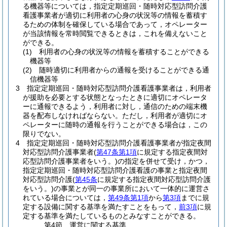
る機器等については，指定定期巡回・随時対応型訪問介護
看護事業者が適切に利用者の心身の状況等の情報を蓄積す
るための体制を確保している場合であって，オペレーター
が当該情報を常時閲覧できるときは，これを備えないこと
ができる。
(1)
利用者の心身の状況等の情報を蓄積することができる
機器等
(2)
随時適切に利用者からの通報を受けることができる通
信機器等
3
指定定期巡回・随時対応型訪問介護看護事業者は，利用者
が援助を必要とする状態となったときに適切にオペレータ
ーに通報できるよう，利用者に対し，通信のための端末機
器を配布しなければならない。
ただし，利用者が適切にオ
ペレーターに随時の通報を行うことができる場合は，この
限りでない。
4
指定定期巡回・随時対応型訪問介護看護事業者が指定夜間
対応型訪問介護事業者
(
第47条第1項
に規定する指定夜間対
応型訪問介護事業者をいう。)
の指定を併せて受け，かつ，
指定定期巡回・随時対応型訪問介護看護の事業と指定夜間
対応型訪問介護
(
第45条
に規定する指定夜間対応型訪問介護
をいう。)
の事業とが同一の事業所において一体的に運営さ
れている場合については，
第49条第1項
から
第3項
までに規
定する設備に関する基準を満たすことをもって，
前3項
に規
定する基準を満たしているものとみなすことができる。
第4節
運営に関する基準