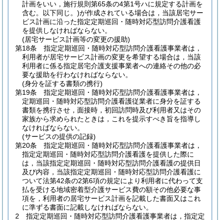
計画をいい，施行規則第65条の4第1号ハに規定する計画を
含む。以下同じ。)
が作成されている場合は，当該居宅サー
ビス計画に沿った指定定期巡回・随時対応型訪問介護看護
を提供しなければならない。
(居宅サービス計画等の変更の援助)
第18条
指定定期巡回・随時対応型訪問介護看護事業者は，
利用者が居宅サービス計画の変更を希望する場合は，当該
利用者に係る指定居宅介護支援事業者への連絡その他の必
要な援助を行わなければならない。
(身分を証する書類の携行)
第19条
指定定期巡回・随時対応型訪問介護看護事業者は，
定期巡回・随時対応型訪問介護看護従業者に身分を証する
書類を携行させ，面接時，初回訪問時及び利用者又はその
家族から求められたときは，これを提示すべき旨を指導し
なければならない。
(サービスの提供の記録)
第20条
指定定期巡回・随時対応型訪問介護看護事業者は，
指定定期巡回・随時対応型訪問介護看護を提供した際に
は，当該指定定期巡回・随時対応型訪問介護看護の提供日
及び内容，当該指定定期巡回・随時対応型訪問介護看護に
ついて法第42条の2第6項の規定により利用者に代わって支
払を受ける地域密着型介護サービス費の額その他必要な事
項を，利用者の居宅サービス計画を記載した書面又はこれ
に準ずる書面に記載しなければならない。
2
指定定期巡回・随時対応型訪問介護看護事業者は，指定定