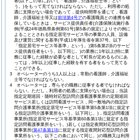
者
(以下この章において「看護師，介護福祉士等」とい
う。)
をもって充てなければならない。
ただし，利用者の処
遇に支障がない場合であって，提供時間帯を通じて，看護
師，介護福祉士等又は
前項第4号ア
の看護職員との連携を確
保しているときは，サービス提供責任者
(介護保険法施行条
例
(平成24年徳島県条例第61号)
第5条の規定によりその例に
よることとされる指定居宅サービス等の事業の人員、設備
及び運営に関する基準
(平成11年厚生省令第37号。以下
「指定居宅サービス等基準」という。)
第5条第2項のサービ
ス提供責任者をいう。以下同じ。)
の業務に1年以上
(特に業
務に従事した経験が必要な者として町長が定めるものにあ
っては，3年以上)
従事した経験を有する者をもって充てる
ことができる。
3
オペレーターのうち1人以上は，常勤の看護師，介護福祉
士等でなければならない。
4
オペレーターは，専らその職務に従事する者でなければな
らない。
ただし，利用者の処遇に支障がない場合は，当該
指定定期巡回・随時対応型訪問介護看護事業所の定期巡回
サービス若しくは訪問看護サービス，同一敷地内の指定訪
問介護事業所
(指定居宅サービス等基準第5条第1項に規定す
る指定訪問介護事業所をいう。以下同じ。)
，指定訪問看護
事業所
(指定居宅サービス等基準第60条第1項に規定する指
定訪問看護事業所をいう。)
若しくは指定夜間対応型訪問介
護事業所
(
第47条第1項
に規定する指定夜間対応型訪問介護
事業所をいう。以下この条において同じ。)
の職務又は利用