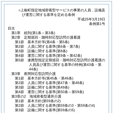
○上板町指定地域密着型サービスの事業の人員，設備及
び運営に関する基準を定める条例
平成25年3月19日
条例第1号
目次
第1章
総則
(第1条～第3条)
第2章
定期巡回・随時対応型訪問介護看護
第1節
基本方針等
(第4条・第5条)
第2節
人員に関する基準
(第6条・第7条)
第3節
設備に関する基準
(第8条)
第4節
運営に関する基準
(第9条～第42条)
第5節
連携型指定定期巡回・随時対応型訪問介護看護の
人員及び運営に関する基準の特例
(第43条・第
44条)
第3章
夜間対応型訪問介護
第1節
基本方針等
(第45条・第46条)
第2節
人員に関する基準
(第47条・第48条)
第3節
設備に関する基準
(第49条)
第4節
運営に関する基準
(第50条～第59条)
第3章の2
地域密着型通所介護
第1節
基本方針
(第59条の2)
第2節
人員に関する基準
(第59条の3・第59条の4)
第3節
設備に関する基準
(第59条の5)