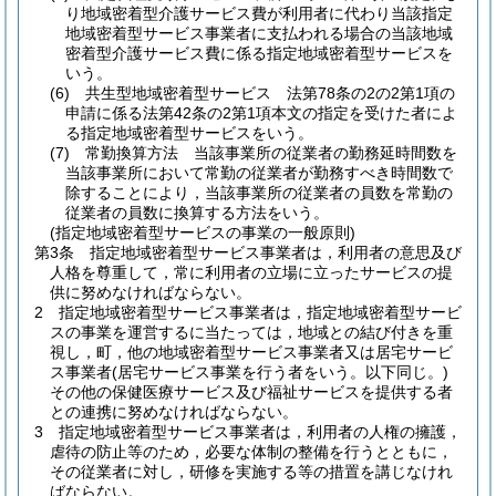
り地域密着型介護サービス費が利用者に代わり当該指定
地域密着型サービス事業者に支払われる場合の当該地域
密着型介護サービス費に係る指定地域密着型サービスを
いう。
(6)
共生型地域密着型サービス 法第78条の2の2第1項の
申請に係る法第42条の2第1項本文の指定を受けた者によ
る指定地域密着型サービスをいう。
(7)
常勤換算方法 当該事業所の従業者の勤務延時間数を
当該事業所において常勤の従業者が勤務すべき時間数で
除することにより，当該事業所の従業者の員数を常勤の
従業者の員数に換算する方法をいう。
(指定地域密着型サービスの事業の一般原則)
第3条
指定地域密着型サービス事業者は，利用者の意思及び
人格を尊重して，常に利用者の立場に立ったサービスの提
供に努めなければならない。
2
指定地域密着型サービス事業者は，指定地域密着型サービ
スの事業を運営するに当たっては，地域との結び付きを重
視し，町，他の地域密着型サービス事業者又は居宅サービ
ス事業者
(居宅サービス事業を行う者をいう。以下同じ。)
その他の保健医療サービス及び福祉サービスを提供する者
との連携に努めなければならない。
3
指定地域密着型サービス事業者は，利用者の人権の擁護，
虐待の防止等のため，必要な体制の整備を行うとともに，
その従業者に対し，研修を実施する等の措置を講じなけれ
ばならない。