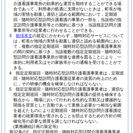
介護看護事業所の効果的な運営を期待することができる場
合であって，利用者の処遇に支障がないときは，町長が地
域の実情を勘案し適切と認める範囲内において，定期巡
回・随時対応型訪問介護看護の事業の一部を，当該他の指
定訪問介護事業所等との契約に基づき，当該指定訪問介護
事業所等の従業者に行わせることができる。
3
前項本文
の規定にかかわらず，随時対応サービスについて
は，町長が地域の実情を勘案し適切と認める範囲内におい
て，複数の指定定期巡回・随時対応型訪問介護看護事業所
の間の契約に基づき，当該複数の指定定期巡回・随時対応
型訪問介護看護事業所が密接な連携を図ることにより，一
体的に利用者又はその家族等からの通報を受けることがで
きる。
4
指定定期巡回・随時対応型訪問介護看護事業者は，定期巡
回・随時対応型訪問介護看護従業者の資質の向上のため
に，その研修の機会を確保しなければならない。
5
指定定期巡回・随時対応型訪問介護看護事業者は，適切な
指定定期巡回・随時対応型訪問介護看護の提供を確保する
観点から，職場において行われる性的な言動又は優越的な
関係を背景とした言動であって業務上必要かつ相当な範囲
を超えたものにより定期巡回・随時対応型訪問介護看護従
業者の就業環境が害されることを防止するための方針の明
確化等の必要な措置を講じなければならない。
(業務継続計画の策定等)
第32条の2
指定定期巡回・随時対応型訪問介護看護事業者