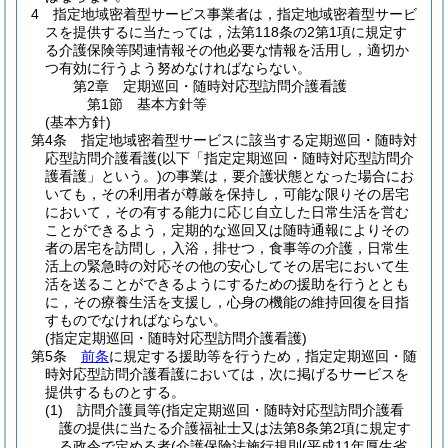
4
指定地域密着型サービス事業者は，指定地域密着型サービ
スを提供するに当たっては，法第118条の2第1項に規定す
る介護保険等関連情報その他必要な情報を活用し，適切か
つ有効に行うよう努めなければならない。
第2章
定期巡回・随時対応型訪問介護看護
第1節
基本方針等
(基本方針)
第4条
指定地域密着型サービスに該当する定期巡回・随時対
応型訪問介護看護
(以下「指定定期巡回・随時対応型訪問介
護看護」という。)
の事業は，要介護状態となった場合にお
いても，その利用者が尊厳を保持し，可能な限りその居宅
において，その有する能力に応じ自立した日常生活を営む
ことができるよう，定期的な巡回又は随時通報によりその
者の居宅を訪問し，入浴，排せつ，食事等の介護，日常生
活上の緊急時の対応その他の安心してその居宅において生
活を送ることができるようにするための援助を行うととも
に，その療養生活を支援し，心身の機能の維持回復を目指
すものでなければならない。
(指定定期巡回・随時対応型訪問介護看護)
第5条
前条
に規定する援助等を行うため，指定定期巡回・随
時対応型訪問介護看護においては，次に掲げるサービスを
提供するものとする。
(1)
訪問介護員等
(指定定期巡回・随時対応型訪問介護看
護の提供に当たる介護福祉士又は法第8条第2項に規定す
る政令で定める者
(介護保険法施行規則
(平成11年厚生省