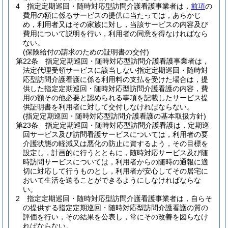
4
指定定期巡回・随時対応型訪問介護看護事業者は，
前項
の
費用の額に係るサービスの提供に当たっては，あらかじ
め，利用者又はその家族に対し，当該サービスの内容及び
費用について説明を行い，利用者の同意を得なければなら
ない。
(保険給付の請求のための証明書の交付)
第22条
指定定期巡回・随時対応型訪問介護看護事業者は，
法定代理受領サービスに該当しない指定定期巡回・随時対
応型訪問介護看護に係る利用料の支払を受けた場合は，提
供した指定定期巡回・随時対応型訪問介護看護の内容，費
用の額その他必要と認められる事項を記載したサービス提
供証明書を利用者に対して交付しなければならない。
(指定定期巡回・随時対応型訪問介護看護の基本取扱方針)
第23条
指定定期巡回・随時対応型訪問介護看護は，定期巡
回サービス及び訪問看護サービスについては，利用者の要
介護状態の軽減又は悪化の防止に資するよう，その目標を
設定し，計画的に行うとともに，随時対応サービス及び随
時訪問サービスについては，利用者からの随時の通報に適
切に対応して行うものとし，利用者が安心してその居宅に
おいて生活を送ることができるようにしなければならな
い。
2
指定定期巡回・随時対応型訪問介護看護事業者は，自らそ
の提供する指定定期巡回・随時対応型訪問介護看護の質の
評価を行い，その結果を公表し，常にその改善を図らなけ
ればならない。