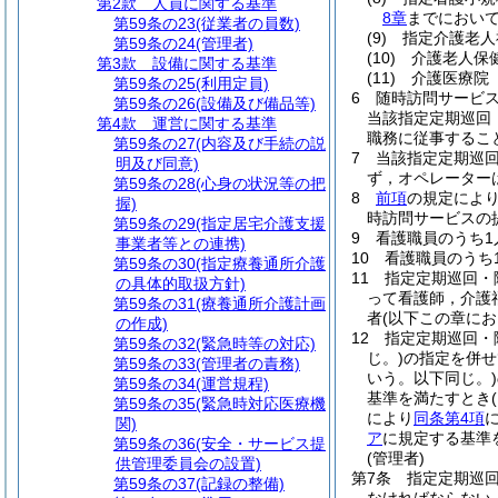
第2款
人員に関する基準
8章
までにおいて
第59条の23
(従業者の員数)
(9)
指定介護老人
第59条の24
(管理者)
(10)
介護老人保
第3款
設備に関する基準
(11)
介護医療院
第59条の25
(利用定員)
6
随時訪問サービ
第59条の26
(設備及び備品等)
当該指定定期巡回
第4款
運営に関する基準
職務に従事するこ
第59条の27
(内容及び手続の説
7
当該指定定期巡
明及び同意)
ず，オペレーター
第59条の28
(心身の状況等の把
8
前項
の規定によ
握)
時訪問サービスの
第59条の29
(指定居宅介護支援
9
看護職員のうち1
事業者等との連携)
10
看護職員のうち
第59条の30
(指定療養通所介護
11
指定定期巡回・
の具体的取扱方針)
って看護師，介護
第59条の31
(療養通所介護計画
者
(以下この章に
の作成)
12
指定定期巡回・
第59条の32
(緊急時等の対応)
じ。)
の指定を併せ
第59条の33
(管理者の責務)
いう。以下同じ。)
第59条の34
(運営規程)
基準を満たすとき
第59条の35
(緊急時対応医療機
により
同条第4項
関)
ア
に規定する基準
第59条の36
(安全・サービス提
(管理者)
供管理委員会の設置)
第7条
指定定期巡
第59条の37
(記録の整備)