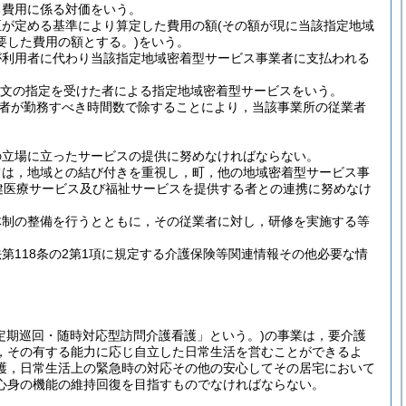
る費用に係る対価をいう。
臣が定める基準により算定した費用の額
(その額が現に当該指定地域
要した費用の額とする。)
をいう。
が利用者に代わり当該指定地域密着型サービス事業者に支払われる
項本文の指定を受けた者による指定地域密着型サービスをいう。
者が勤務すべき時間数で除することにより，当該事業所の従業者
の立場に立ったサービスの提供に努めなければならない。
ては，地域との結び付きを重視し，町，他の地域密着型サービス事
健医療サービス及び福祉サービスを提供する者との連携に努めなけ
体制の整備を行うとともに，その従業者に対し，研修を実施する等
118条の2第1項に規定する介護保険等関連情報その他必要な情
定期巡回・随時対応型訪問介護看護」という。)
の事業は，要介護
，その有する能力に応じ自立した日常生活を営むことができるよ
護，日常生活上の緊急時の対応その他の安心してその居宅において
心身の機能の維持回復を目指すものでなければならない。