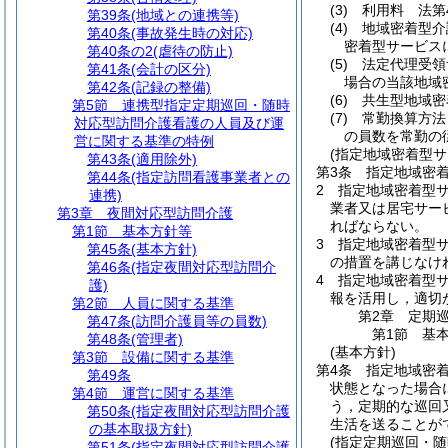
(3)
利用料 法第
第39条
(地域との連携等)
(4)
地域密着型介
第40条
(事故発生時の対応)
密着型サービス
第40条の2
(虐待の防止)
(5)
法定代理受領
第41条
(会計の区分)
場合の当該地域
第42条
(記録の整備)
(6)
共生型地域密
第5節
連携型指定定期巡回・随時
(7)
常勤換算方法
対応型訪問介護看護の人員及び運
の員数を常勤の
営に関する基準の特例
(指定地域密着型
第43条
(適用除外)
第3条
指定地域密
第44条
(指定訪問看護事業者との
2
指定地域密着型
連携)
業者又は居宅サー
第3章
夜間対応型訪問介護
ればならない。
第1節
基本方針等
3
指定地域密着型
第45条
(基本方針)
の措置を講じなけ
第46条
(指定夜間対応型訪問介
4
指定地域密着型サ
護)
報を活用し，適切
第2節
人員に関する基準
第2章
定期
第47条
(訪問介護員等の員数)
第1節
基
第48条
(管理者)
(基本方針)
第3節
設備に関する基準
第4条
指定地域密
第49条
状態となった場合
第4節
運営に関する基準
う，定期的な巡回
第50条
(指定夜間対応型訪問介護
生活を送ることが
の基本取扱方針)
(指定定期巡回・随
第51条
(指定夜間対応型訪問介護