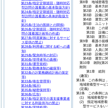
第8章
地域密着
第23条
(指定定期巡回・随時対応
第1節
基本方
型訪問介護看護の基本取扱方針)
第2節
人員に
第24条
(指定定期巡回・随時対応
第3節
設備に
型訪問介護看護の具体的取扱方
第4節
運営に
針)
第5節
ユニッ
第25条
(主治の医師との関係)
第1款
この
第26条
(定期巡回・随時対応型訪
第2款
設備
問介護看護計画等の作成)
第3款
運営
第27条
(同居家族に対するサービ
第9章
看護小規
ス提供の禁止)
第1節
基本方
第28条
(利用者に関する町への通
第2節
人員に
知)
第3節
設備に
第29条
(緊急時等の対応)
第4節
運営に
第30条
(管理者等の責務)
第10章
雑則
(第2
第31条
(運営規程)
附則
第32条
(勤務体制の確保等)
第1章
総則
第32条の2
(業務継続計画の策定
(趣旨)
等)
第1条
この条例は
第33条
(衛生管理等)
地域密着型サービ
第34条
(掲示)
(定義)
第35条
(秘密保持等)
第2条
この条例に
第36条
(広告)
(1)
地域密着型サ
第37条
(指定居宅介護支援事業者
(2)
指定地域密着
に対する利益供与の禁止)
型サービスをい
第38条
(苦情処理)