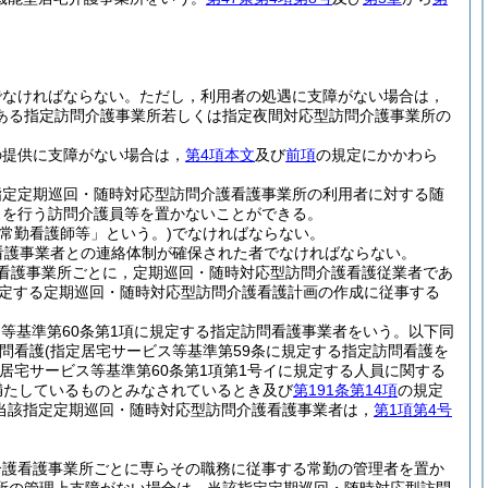
でなければならない。
ただし，利用者の処遇に支障がない場合は，
ある指定訪問介護事業所若しくは指定夜間対応型訪問介護事業所の
の提供に支障がない場合は，
第4項本文
及び
前項
の規定にかかわら
指定定期巡回・随時対応型訪問介護看護事業所の利用者に対する随
スを行う訪問介護員等を置かないことができる。
常勤看護師等」という。)
でなければならない。
看護事業者との連絡体制が確保された者でなければならない。
看護事業所ごとに，定期巡回・随時対応型訪問介護看護従業者であ
定する定期巡回・随時対応型訪問介護看護計画の作成に従事する
ス等基準第60条第1項に規定する指定訪問看護事業者をいう。以下同
問看護
(指定居宅サービス等基準第59条に規定する指定訪問看護を
居宅サービス等基準第60条第1項第1号イに規定する人員に関する
を満たしているものとみなされているとき及び
第191条第14項
の規定
当該指定定期巡回・随時対応型訪問介護看護事業者は，
第1項第4号
介護看護事業所ごとに専らその職務に従事する常勤の管理者を置か