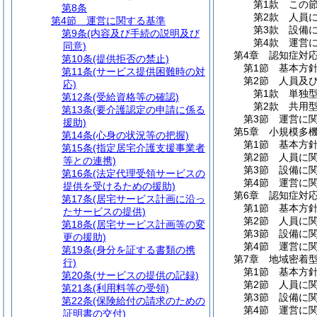
第1款
この
第8条
第2款
人員
第4節
運営に関する基準
第3款
設備
第9条
(内容及び手続の説明及び
第4款
運営
同意)
第4章
認知症対
第10条
(提供拒否の禁止)
第1節
基本方
第11条
(サービス提供困難時の対
第2節
人員及
応)
第1款
単独
第12条
(受給資格等の確認)
第2款
共用
第13条
(要介護認定の申請に係る
第3節
運営に
援助)
第5章
小規模多
第14条
(心身の状況等の把握)
第1節
基本方
第15条
(指定居宅介護支援事業者
第2節
人員に
等との連携)
第3節
設備に
第16条
(法定代理受領サービスの
第4節
運営に
提供を受けるための援助)
第6章
認知症対
第17条
(居宅サービス計画に沿っ
第1節
基本方
たサービスの提供)
第2節
人員に
第18条
(居宅サービス計画等の変
第3節
設備に
更の援助)
第4節
運営に
第19条
(身分を証する書類の携
第7章
地域密着
行)
第1節
基本方
第20条
(サービスの提供の記録)
第2節
人員に
第21条
(利用料等の受領)
第3節
設備に
第22条
(保険給付の請求のための
第4節
運営に
証明書の交付)