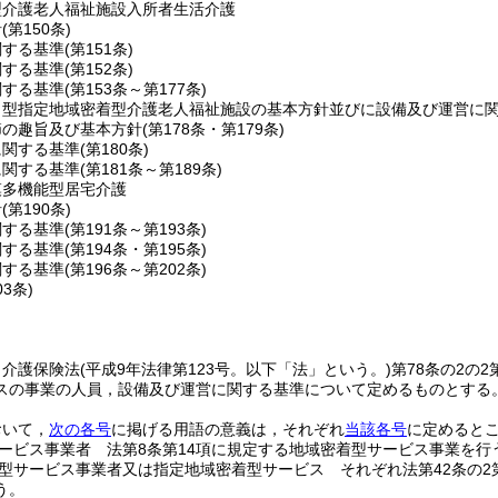
型介護老人福祉施設入所者生活介護
針
(第150条)
関する基準
(第151条)
関する基準
(第152条)
関する基準
(第153条～第177条)
ト型指定地域密着型介護老人福祉施設の基本方針並びに設備及び運営に
節の趣旨及び基本方針
(第178条・第179条)
に関する基準
(第180条)
に関する基準
(第181条～第189条)
模多機能型居宅介護
針
(第190条)
関する基準
(第191条～第193条)
関する基準
(第194条・第195条)
関する基準
(第196条～第202条)
03条)
，介護保険法
(平成9年法律第123号。以下「法」という。)
第78条の2の
スの事業の人員，設備及び運営に関する基準について定めるものとする
おいて，
次の各号
に掲げる用語の意義は，それぞれ
当該各号
に定めると
ービス事業者 法第8条第14項に規定する地域密着型サービス事業を行
型サービス事業者又は指定地域密着型サービス それぞれ法第42条の2
う。