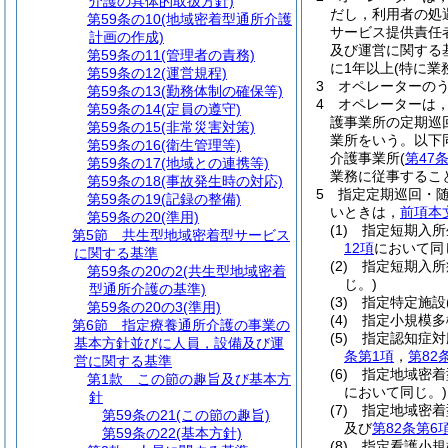
介護の具体的取扱方針)
だし，利用者の処
第59条の10
(地域密着型通所介護
サービス提供責任
計画の作成)
及び運営に関する
第59条の11
(管理者の責務)
に1年以上
(特に業
第59条の12
(運営規程)
3
オペレーターの
第59条の13
(勤務体制の確保等)
4
オペレーターは
第59条の14
(定員の遵守)
護事業所の定期巡
第59条の15
(非常災害対策)
業所をいう。以下
第59条の16
(衛生管理等)
介護事業所
(
第47
第59条の17
(地域との連携等)
業務に従事するこ
第59条の18
(事故発生時の対応)
5
指定定期巡回・
第59条の19
(記録の整備)
いときは，
前項本
第59条の20
(準用)
(1)
指定短期入所
第5節
共生型地域密着型サービス
12項
において同
に関する基準
(2)
指定短期入所
第59条の20の2
(共生型地域密着
じ。)
型通所介護の基準)
(3)
指定特定施設
第59条の20の3
(準用)
(4)
指定小規模多
第6節
指定療養通所介護の事業の
(5)
指定認知症対
基本方針並びに人員，設備及び運
条第1項
，
第82
営に関する基準
(6)
指定地域密着
第1款
この節の趣旨及び基本方
において同じ。)
針
(7)
指定地域密着
第59条の21
(この節の趣旨)
及び
第82条第6
第59条の22
(基本方針)
(8)
指定看護小規