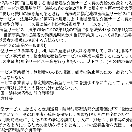
42条の2第1項に規定する地域密着型介護サービス費の支給の対象とな
護サービス費用基準額 法第42条の2第2項各号に規定する厚生労働大
に要した費用の額を超えるときは，当該現に指定地域密着型サービスに
サービス 法第42条の2第6項の規定により地域密着型介護サービス費
密着型介護サービス費に係る指定地域密着型サービスをいう。
着型サービス 法第78条の2の2第1項の申請に係る法第42条の2第1
 当該事業所の従業者の勤務延時間数を当該事業所において常勤の従業
従業者の員数に換算する方法をいう。
サービスの事業の一般原則)
着型サービス事業者は，利用者の意思及び人格を尊重して，常に利用者
サービス事業者は，指定地域密着型サービスの事業を運営するに当たっ
ビス事業者
(居宅サービス事業を行う者をいう。以下同じ。)
その他の保
サービス事業者は，利用者の人権の擁護，虐待の防止等のため，必要な
ればならない。
ービス事業者は，指定地域密着型サービスを提供するに当たっては，法第
かつ有効に行うよう努めなければならない。
巡回・随時対応型訪問介護看護
本方針等
着型サービスに該当する定期巡回・随時対応型訪問介護看護
(以下「指定
においても，その利用者が尊厳を保持し，可能な限りその居宅において
又は随時通報によりその者の居宅を訪問し，入浴，排せつ，食事等の介
できるようにするための援助を行うとともに，その療養生活を支援し，
時対応型訪問介護看護)