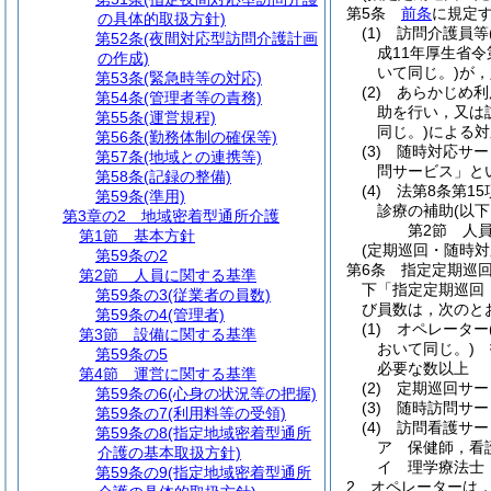
第5条
前条
に規定
の具体的取扱方針)
(1)
訪問介護員等
第52条
(夜間対応型訪問介護計画
成11年厚生省令
の作成)
いて同じ。)
が，
第53条
(緊急時等の対応)
(2)
あらかじめ利
第54条
(管理者等の責務)
助を行い，又は
第55条
(運営規程)
同じ。)
による対
第56条
(勤務体制の確保等)
(3)
随時対応サー
第57条
(地域との連携等)
問サービス」と
第58条
(記録の整備)
(4)
法第8条第1
第59条
(準用)
診療の補助
(以
第3章の2
地域密着型通所介護
第2節
人
第1節
基本方針
(定期巡回・随時
第59条の2
第6条
指定定期巡
第2節
人員に関する基準
下「指定定期巡回
第59条の3
(従業者の員数)
び員数は，次のと
第59条の4
(管理者)
(1)
オペレーター
第3節
設備に関する基準
おいて同じ。)
指
第59条の5
必要な数以上
第4節
運営に関する基準
(2)
定期巡回サー
第59条の6
(心身の状況等の把握)
(3)
随時訪問サー
第59条の7
(利用料等の受領)
(4)
訪問看護サー
第59条の8
(指定地域密着型通所
ア
保健師，看
介護の基本取扱方針)
イ
理学療法士
第59条の9
(指定地域密着型通所
2
オペレーターは