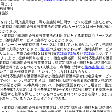
同じ。)
福祉施設
健施設
スを行う訪問介護員等は，専ら当該随時訪問サービスの提供に当たる者
・随時対応型訪問介護看護事業所の定期巡回サービス又は同一敷地内に
とができる。
回・随時対応型訪問介護看護事業所の利用者に対する随時対応サービス
は，随時訪問サービスに従事することができる。
りオペレーターが随時訪問サービスに従事している場合において，当該
提供に支障がないときは，
第1項
の規定にかかわらず，随時訪問サービ
人以上は，常勤の保健師又は看護師
(
第25条第1項
及び
第26条
において「
1人以上は，提供時間帯を通じて，指定定期巡回・随時対応型訪問介護
随時対応型訪問介護看護事業者は，指定定期巡回・随時対応型訪問介護
福祉士等であるもののうち1人以上を，利用者に対する
第26条第1項
に規
おいて「計画作成責任者」という。)
としなければならない。
随時対応型訪問介護看護事業者が指定訪問看護事業者
(指定居宅サービ
て受け，かつ，指定定期巡回・随時対応型訪問介護看護の事業と指定訪
の事業とが同一の事業所において一体的に運営されている場合に，指定
(同条第5項の規定により同条第1項第1号イ及び第2号に規定する基準
に規定する基準を満たしているものとみなされているときを除く。)
は，
を満たしているものとみなすことができる。
回・随時対応型訪問介護看護事業者は，指定定期巡回・随時対応型訪問