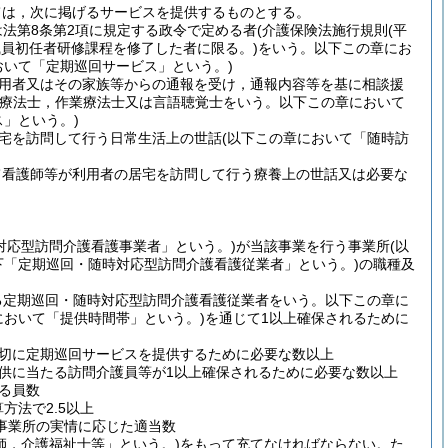
ては，次に掲げるサービスを提供するものとする。
法第8条第2項に規定する政令で定める者
(介護保険法施行規則
(平
職員初任者研修課程を修了した者に限る。)
をいう。以下この章にお
おいて「定期巡回サービス」という。)
用者又はその家族等からの通報を受け，通報内容等を基に相談援
学療法士，作業療法士又は言語聴覚士をいう。以下この章において
」という。)
宅を訪問して行う日常生活上の世話
(以下この章において「随時訪
て看護師等が利用者の居宅を訪問して行う療養上の世話又は必要な
対応型訪問介護看護事業者」という。)
が当該事業を行う事業所
(以
下「定期巡回・随時対応型訪問介護看護従業者」という。)
の職種及
る定期巡回・随時対応型訪問介護看護従業者をいう。以下この章に
において「提供時間帯」という。)
を通じて1以上確保されるために
切に定期巡回サービスを提供するために必要な数以上
供に当たる訪問介護員等が1以上確保されるために必要な数以上
る員数
方法で2.5以上
事業所の実情に応じた適当数
師，介護福祉士等」という。)
をもって充てなければならない。
た