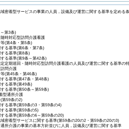
地域密着型サービスの事業の人員，設備及び運営に関する基準を定める
条～第3条)
・随時対応型訪問介護看護
針等
(第4条・第5条)
関する基準
(第6条・第7条)
関する基準
(第8条)
関する基準
(第9条～第42条)
指定定期巡回・随時対応型訪問介護看護の人員及び運営に関する基準の
型訪問介護
針等
(第45条・第46条)
関する基準
(第47条・第48条)
関する基準
(第49条)
関する基準
(第50条～第59条)
着型通所介護
針
(第59条の2)
関する基準
(第59条の3・第59条の4)
関する基準
(第59条の5)
関する基準
(第59条の6～第59条の20)
地域密着型サービスに関する基準
(第59条の20の2・第59条の20の3)
養通所介護の事業の基本方針並びに人員，設備及び運営に関する基準