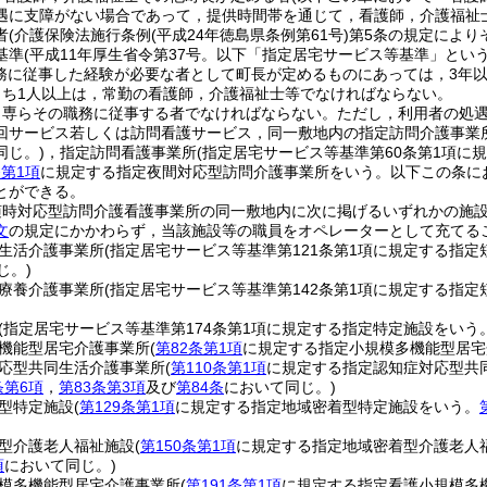
遇に支障がない場合であって，提供時間帯を通じて，看護師，介護福祉
者
(介護保険法施行条例
(平成24年徳島県条例第61号)
第5条の規定により
基準
(平成11年厚生省令第37号。以下「指定居宅サービス等基準」という
務に従事した経験が必要な者として町長が定めるものにあっては，3年以
うち1人以上は，常勤の看護師，介護福祉士等でなければならない。
，専らその職務に従事する者でなければならない。
ただし，利用者の処
回サービス若しくは訪問看護サービス，同一敷地内の指定訪問介護事業
同じ。)
，指定訪問看護事業所
(指定居宅サービス等基準第60条第1項に
条第1項
に規定する指定夜間対応型訪問介護事業所をいう。以下この条に
とができる。
随時対応型訪問介護看護事業所の同一敷地内に次に掲げるいずれかの施
文
の規定にかかわらず，当該施設等の職員をオペレーターとして充てる
生活介護事業所
(指定居宅サービス等基準第121条第1項に規定する指
じ。)
療養介護事業所
(指定居宅サービス等基準第142条第1項に規定する指
(指定居宅サービス等基準第174条第1項に規定する指定特定施設をいう
機能型居宅介護事業所
(
第82条第1項
に規定する指定小規模多機能型居宅
応型共同生活介護事業所
(
第110条第1項
に規定する指定認知症対応型共
条第6項
，
第83条第3項
及び
第84条
において同じ。)
型特定施設
(
第129条第1項
に規定する指定地域密着型特定施設をいう。
型介護老人福祉施設
(
第150条第1項
に規定する指定地域密着型介護老人
項
において同じ。)
模多機能型居宅介護事業所
(
第191条第1項
に規定する指定看護小規模多