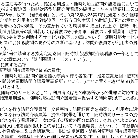
する援助等を行うため，指定定期巡回・随時対応型訪問介護看護におい
(指定定期巡回・随時対応型訪問介護看護の提供に当たる介護福祉士又は
第36号。以下「施行規則」という。)
第22条の23第1項に規定する介護
定期的に利用者の居宅を巡回して行う日常生活上の世話
(以下この章に
用者の心身の状況，その置かれている環境等を把握した上で，随時，利
訪問介護員等の訪問若しくは看護師等
(保健師，看護師，准看護師，理
応の要否等を判断するサービス
(以下この章において「随時対応サービス
ビスにおける訪問の要否等の判断に基づき，訪問介護員等が利用者の居
いう。)
5項第1号に該当する指定定期巡回・随時対応型訪問介護看護の一部とし
下この章において「訪問看護サービス」という。)
員に関する基準
対応型訪問介護看護従業者の員数)
回・随時対応型訪問介護看護の事業を行う者
(以下「指定定期巡回・随時
・随時対応型訪問介護看護事業所」という。)
ごとに置くべき従業者
(以
おりとする。
(随時対応サービスとして，利用者又はその家族等からの通報に対応す
定定期巡回・随時対応型訪問介護看護を提供する時間帯
(以下この条
ビスを行う訪問介護員等 交通事情，訪問頻度等を勘案し，利用者に適
ビスを行う訪問介護員等 提供時間帯を通じて，随時訪問サービスの提
ビスを行う看護師等 次に掲げる職種の区分に応じ，それぞれ次に定め
護師又は准看護師
(以下この章において「看護職員」という。)
常勤換算
，作業療法士又は言語聴覚士 指定定期巡回・随時対応型訪問介護看護
，看護師，介護福祉士その他町長が定める者
(以下この章において「看護