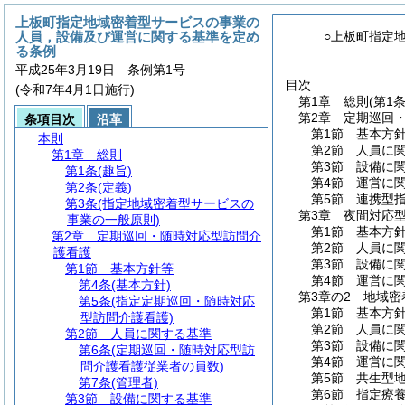
上板町指定地域密着型サービスの事業の
人員，設備及び運営に関する基準を定め
○上板町指定
る条例
平成25年3月19日 条例第1号
目次
(令和7年4月1日施行)
第1章
総則
(第1
第2章
定期巡回
条項目次
沿革
第1節
基本方
本則
第2節
人員に
第1章
総則
第3節
設備に
第1条
(趣旨)
第4節
運営に
第2条
(定義)
第5節
連携型
第3条
(指定地域密着型サービスの
第3章
夜間対応
事業の一般原則)
第1節
基本方
第2章
定期巡回・随時対応型訪問介
第2節
人員に
護看護
第3節
設備に
第1節
基本方針等
第4節
運営に
第4条
(基本方針)
第3章の2
地域密
第5条
(指定定期巡回・随時対応
第1節
基本方
型訪問介護看護)
第2節
人員に
第2節
人員に関する基準
第3節
設備に
第6条
(定期巡回・随時対応型訪
第4節
運営に
問介護看護従業者の員数)
第5節
共生型
第7条
(管理者)
第6節
指定療
第3節
設備に関する基準