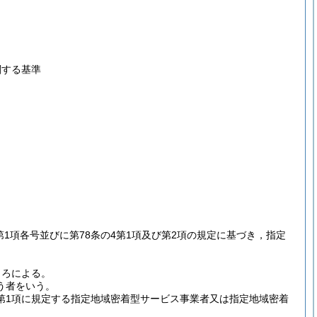
関する基準
2第1項各号並びに第78条の4第1項及び第2項の規定に基づき，指定
。
ころによる。
う者をいう。
第1項に規定する指定地域密着型サービス事業者又は指定地域密着