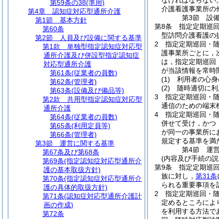
なければならない
第59条の38
(準用)
介護看護事業所の
第4章
認知症対応型通所介護
第3節
設
第1節
基本方針
第8条
指定定期巡
第60条
型訪問介護看護の
第2節
人員及び設備に関する基準
2
指定定期巡回・
第1款
単独型指定認知症対応型
護事業所ごとに，
通所介護及び併設型指定認知症
は，指定定期巡回
対応型通所介護
が当該情報を常時
第61条
(従業者の員数)
(1)
利用者の心身
第62条
(管理者)
(2)
随時適切に利
第63条
(設備及び備品等)
3
指定定期巡回・
第2款
共用型指定認知症対応型
通信のための端末
通所介護
4
指定定期巡回・
第64条
(従業者の員数)
併せて受け，かつ
第65条
(利用定員等)
が同一の事業所に
第66条
(管理者)
規定する基準を満
第3節
運営に関する基準
第4節
運
第67条及び第68条
(内容及び手続の説
第69条
(指定認知症対応型通所介
第9条
指定定期巡
護の基本取扱方針)
族に対し，
第31条
第70条
(指定認知症対応型通所介
られる重要事項を
護の具体的取扱方針)
2
指定定期巡回・
第71条
(認知症対応型通所介護計
定めるところによ
画の作成)
を利用する方法で
第72条