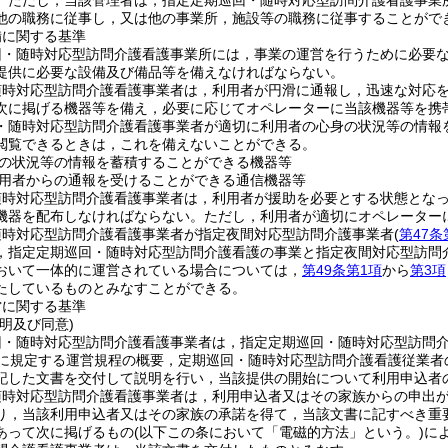
。
ただし，当該管理者は，指定定期巡回・随時対応型訪問介護看護事業
他の職務に従事し，又は他の事業所，施設等の職務に従事することがで
備に関する基準
回・随時対応型訪問介護看護事業所には，事業の運営を行うために必要
提供に必要な設備及び備品等を備えなければならない。
随時対応型訪問介護看護事業者は，利用者が円滑に通報し，迅速な対応
次に掲げる機器等を備え，必要に応じてオペレーターに当該機器等を携
・随時対応型訪問介護看護事業者が適切に利用者の心身の状況等の情報
閲覧できるときは，これを備えないことができる。
の状況等の情報を蓄積することができる機器等
用者からの通報を受けることができる通信機器等
随時対応型訪問介護看護事業者は，利用者が援助を必要とする状態とな
機器を配布しなければならない。
ただし，利用者が適切にオペレーター
随時対応型訪問介護看護事業者が指定夜間対応型訪問介護事業者
(
第47条
，指定定期巡回・随時対応型訪問介護看護の事業と指定夜間対応型訪問
おいて一体的に運営されている場合については，
第49条第1項
から
第3項
たしているものとみなすことができる。
営に関する基準
明及び同意)
回・随時対応型訪問介護看護事業者は，指定定期巡回・随時対応型訪問
に規定する運営規程の概要，定期巡回・随時対応型訪問介護看護従業者
記した文書を交付して説明を行い，当該提供の開始について利用申込者
随時対応型訪問介護看護事業者は，利用申込者又はその家族からの申出
り，当該利用申込者又はその家族の承諾を得て，当該文書に記すべき重
あって次に掲げるもの
(以下この条において「電磁的方法」という。)
に