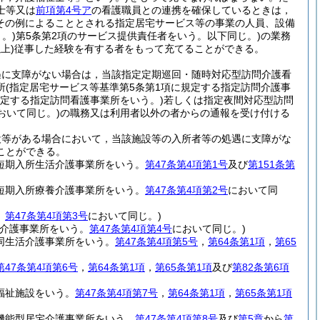
士等又は
前項第4号ア
の看護職員との連携を確保しているときは，
その例によることとされる指定居宅サービス等の事業の人員、設備
。)
第5条第2項のサービス提供責任者をいう。以下同じ。)
の業務
上)
従事した経験を有する者をもって充てることができる。
遇に支障がない場合は，当該指定定期巡回・随時対応型訪問介護看
所
(指定居宅サービス等基準第5条第1項に規定する指定訪問介護事
規定する指定訪問看護事業所をいう。)
若しくは指定夜間対応型訪問
おいて同じ。)
の職務又は利用者以外の者からの通報を受け付ける
設等がある場合において，当該施設等の入所者等の処遇に支障がな
ことができる。
定短期入所生活介護事業所をいう。
第47条第4項第1号
及び
第151条第
定短期入所療養介護事業所をいう。
第47条第4項第2号
において同
。
第47条第4項第3号
において同じ。)
介護事業所をいう。
第47条第4項第4号
において同じ。)
同生活介護事業所をいう。
第47条第4項第5号
，
第64条第1項
，
第65
第47条第4項第6号
，
第64条第1項
，
第65条第1項
及び
第82条第6項
福祉施設をいう。
第47条第4項第7号
，
第64条第1項
，
第65条第1項
機能型居宅介護事業所をいう。
第47条第4項第8号
及び
第5章
から
第