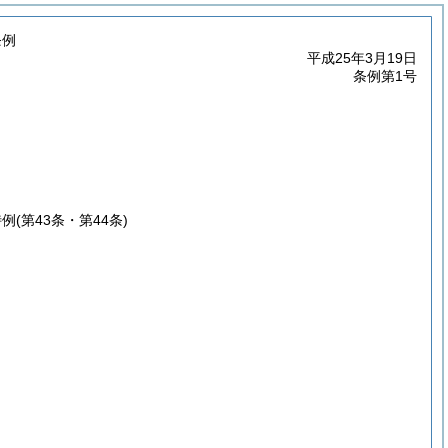
条例
平成25年3月19日
条例第1号
特例
(第43条・第44条)