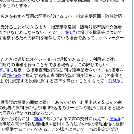
所の管理上支障がない場合は，当該指定定期巡回・随時対応型訪問
きるものとする。
な広さを有する専用の区画を設けるほか，指定定期巡回・随時対応
を受けることができるよう，指定定期巡回・随時対応型訪問介護看
帯させなければならない。
ただし，
第1号
に掲げる機器等について
を蓄積するための体制を確保している場合であって，オペレーター
ったときに適切にオペレーターに通報できるよう，利用者に対し，
に随時の通報を行うことができる場合は，この限りでない。
第1項
に規定する指定夜間対応型訪問介護事業者をいう。)
の指定を
介護
(
第45条
に規定する指定夜間対応型訪問介護をいう。)
の事業と
までに規定する設備に関する基準を満たすことをもって，
前3項
に
介護看護の提供の開始に際し，あらかじめ，利用申込者又はその家
の勤務の体制その他の利用申込者のサービスの選択に資すると認め
の同意を得なければならない。
があった場合には，
前項
の規定による文書の交付に代えて，
第5項
に
要事項を電子情報処理組織を使用する方法その他の情報通信の技術
より提供することができる。
この場合において，当該指定定期巡