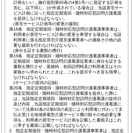
計画をいい，施行規則第65条の4第1号ハに規定する計画を
含む。以下同じ。)
が作成されている場合は，当該居宅サー
ビス計画に沿った指定定期巡回・随時対応型訪問介護看護
を提供しなければならない。
(居宅サービス計画等の変更の援助)
第18条
指定定期巡回・随時対応型訪問介護看護事業者は，
利用者が居宅サービス計画の変更を希望する場合は，当該
利用者に係る指定居宅介護支援事業者への連絡その他の必
要な援助を行わなければならない。
(身分を証する書類の携行)
第19条
指定定期巡回・随時対応型訪問介護看護事業者は，
定期巡回・随時対応型訪問介護看護従業者に身分を証する
書類を携行させ，面接時，初回訪問時及び利用者又はその
家族から求められたときは，これを提示すべき旨を指導し
なければならない。
(サービスの提供の記録)
第20条
指定定期巡回・随時対応型訪問介護看護事業者は，
指定定期巡回・随時対応型訪問介護看護を提供した際に
は，当該指定定期巡回・随時対応型訪問介護看護の提供日
及び内容，当該指定定期巡回・随時対応型訪問介護看護に
ついて法第42条の2第6項の規定により利用者に代わって支
払を受ける地域密着型介護サービス費の額その他必要な事
項を，利用者の居宅サービス計画を記載した書面又はこれ
に準ずる書面に記載しなければならない。
2
指定定期巡回・随時対応型訪問介護看護事業者は，指定定