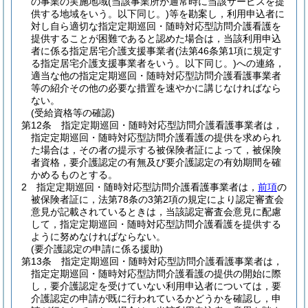
の事業の実施地域
(当該事業所が通常時に当該サービスを提
供する地域をいう。以下同じ。)
等を勘案し，利用申込者に
対し自ら適切な指定定期巡回・随時対応型訪問介護看護を
提供することが困難であると認めた場合は，当該利用申込
者に係る指定居宅介護支援事業者
(法第46条第1項に規定す
る指定居宅介護支援事業者をいう。以下同じ。)
への連絡，
適当な他の指定定期巡回・随時対応型訪問介護看護事業者
等の紹介その他の必要な措置を速やかに講じなければなら
ない。
(受給資格等の確認)
第12条
指定定期巡回・随時対応型訪問介護看護事業者は，
指定定期巡回・随時対応型訪問介護看護の提供を求められ
た場合は，その者の提示する被保険者証によって，被保険
者資格，要介護認定の有無及び要介護認定の有効期間を確
かめるものとする。
2
指定定期巡回・随時対応型訪問介護看護事業者は，
前項
の
被保険者証に，法第78条の3第2項の規定により認定審査会
意見が記載されているときは，当該認定審査会意見に配慮
して，指定定期巡回・随時対応型訪問介護看護を提供する
ように努めなければならない。
(要介護認定の申請に係る援助)
第13条
指定定期巡回・随時対応型訪問介護看護事業者は，
指定定期巡回・随時対応型訪問介護看護の提供の開始に際
し，要介護認定を受けていない利用申込者については，要
介護認定の申請が既に行われているかどうかを確認し，申