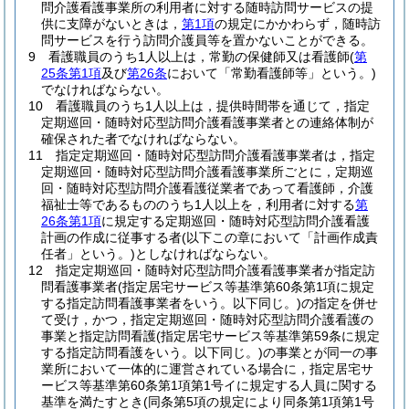
問介護看護事業所の利用者に対する随時訪問サービスの提
供に支障がないときは，
第1項
の規定にかかわらず，随時訪
問サービスを行う訪問介護員等を置かないことができる。
9
看護職員のうち1人以上は，常勤の保健師又は看護師
(
第
25条第1項
及び
第26条
において「常勤看護師等」という。)
でなければならない。
10
看護職員のうち1人以上は，提供時間帯を通じて，指定
定期巡回・随時対応型訪問介護看護事業者との連絡体制が
確保された者でなければならない。
11
指定定期巡回・随時対応型訪問介護看護事業者は，指定
定期巡回・随時対応型訪問介護看護事業所ごとに，定期巡
回・随時対応型訪問介護看護従業者であって看護師，介護
福祉士等であるもののうち1人以上を，利用者に対する
第
26条第1項
に規定する定期巡回・随時対応型訪問介護看護
計画の作成に従事する者
(以下この章において「計画作成責
任者」という。)
としなければならない。
12
指定定期巡回・随時対応型訪問介護看護事業者が指定訪
問看護事業者
(指定居宅サービス等基準第60条第1項に規定
する指定訪問看護事業者をいう。以下同じ。)
の指定を併せ
て受け，かつ，指定定期巡回・随時対応型訪問介護看護の
事業と指定訪問看護
(指定居宅サービス等基準第59条に規定
する指定訪問看護をいう。以下同じ。)
の事業とが同一の事
業所において一体的に運営されている場合に，指定居宅サ
ービス等基準第60条第1項第1号イに規定する人員に関する
基準を満たすとき
(同条第5項の規定により同条第1項第1号