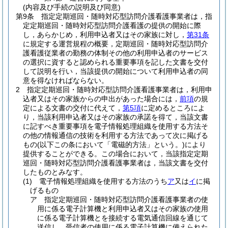
(内容及び手続の説明及び同意)
第9条
指定定期巡回・随時対応型訪問介護看護事業者は，指
定定期巡回・随時対応型訪問介護看護の提供の開始に際
し，あらかじめ，利用申込者又はその家族に対し，
第31条
に規定する運営規程の概要，定期巡回・随時対応型訪問介
護看護従業者の勤務の体制その他の利用申込者のサービス
の選択に資すると認められる重要事項を記した文書を交付
して説明を行い，当該提供の開始について利用申込者の同
意を得なければならない。
2
指定定期巡回・随時対応型訪問介護看護事業者は，利用申
込者又はその家族からの申出があった場合には，
前項
の規
定による文書の交付に代えて，
第5項
に定めるところによ
り，当該利用申込者又はその家族の承諾を得て，当該文書
に記すべき重要事項を電子情報処理組織を使用する方法そ
の他の情報通信の技術を利用する方法であって次に掲げる
もの
(以下この条において「電磁的方法」という。)
により
提供することができる。
この場合において，当該指定定期
巡回・随時対応型訪問介護看護事業者は，当該文書を交付
したものとみなす。
(1)
電子情報処理組織を使用する方法のうち
ア
又は
イ
に掲
げるもの
ア
指定定期巡回・随時対応型訪問介護看護事業者の使
用に係る電子計算機と利用申込者又はその家族の使用
に係る電子計算機とを接続する電気通信回線を通じて
送信し，受信者の使用に係る電子計算機に備えられた