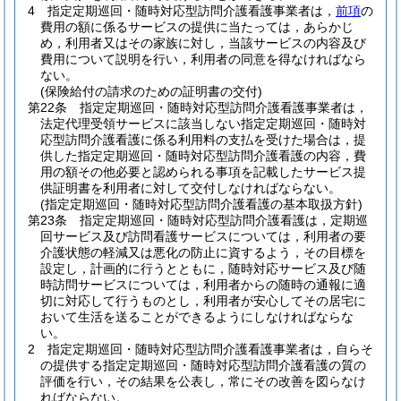
4
指定定期巡回・随時対応型訪問介護看護事業者は，
前項
の
費用の額に係るサービスの提供に当たっては，あらかじ
め，利用者又はその家族に対し，当該サービスの内容及び
費用について説明を行い，利用者の同意を得なければなら
ない。
(保険給付の請求のための証明書の交付)
第22条
指定定期巡回・随時対応型訪問介護看護事業者は，
法定代理受領サービスに該当しない指定定期巡回・随時対
応型訪問介護看護に係る利用料の支払を受けた場合は，提
供した指定定期巡回・随時対応型訪問介護看護の内容，費
用の額その他必要と認められる事項を記載したサービス提
供証明書を利用者に対して交付しなければならない。
(指定定期巡回・随時対応型訪問介護看護の基本取扱方針)
第23条
指定定期巡回・随時対応型訪問介護看護は，定期巡
回サービス及び訪問看護サービスについては，利用者の要
介護状態の軽減又は悪化の防止に資するよう，その目標を
設定し，計画的に行うとともに，随時対応サービス及び随
時訪問サービスについては，利用者からの随時の通報に適
切に対応して行うものとし，利用者が安心してその居宅に
おいて生活を送ることができるようにしなければならな
い。
2
指定定期巡回・随時対応型訪問介護看護事業者は，自らそ
の提供する指定定期巡回・随時対応型訪問介護看護の質の
評価を行い，その結果を公表し，常にその改善を図らなけ
ればならない。