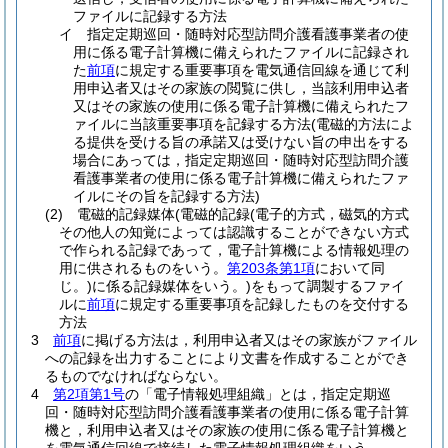
ファイルに記録する方法
イ
指定定期巡回・随時対応型訪問介護看護事業者の使
用に係る電子計算機に備えられたファイルに記録され
た
前項
に規定する重要事項を電気通信回線を通じて利
用申込者又はその家族の閲覧に供し，当該利用申込者
又はその家族の使用に係る電子計算機に備えられたフ
ァイルに当該重要事項を記録する方法
(電磁的方法によ
る提供を受ける旨の承諾又は受けない旨の申出をする
場合にあっては，指定定期巡回・随時対応型訪問介護
看護事業者の使用に係る電子計算機に備えられたファ
イルにその旨を記録する方法)
(2)
電磁的記録媒体
(電磁的記録
(電子的方式，磁気的方式
その他人の知覚によっては認識することができない方式
で作られる記録であって，電子計算機による情報処理の
用に供されるものをいう。
第203条第1項
において同
じ。)
に係る記録媒体をいう。)
をもって調製するファイ
ルに
前項
に規定する重要事項を記録したものを交付する
方法
3
前項
に掲げる方法は，利用申込者又はその家族がファイル
への記録を出力することにより文書を作成することができ
るものでなければならない。
4
第2項第1号
の「電子情報処理組織」とは，指定定期巡
回・随時対応型訪問介護看護事業者の使用に係る電子計算
機と，利用申込者又はその家族の使用に係る電子計算機と