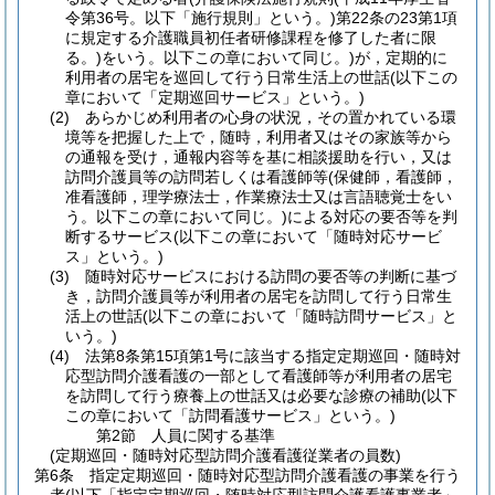
令第36号。以下「施行規則」という。)
第22条の23第1項
に規定する介護職員初任者研修課程を修了した者に限
る。)
をいう。以下この章において同じ。)
が，定期的に
利用者の居宅を巡回して行う日常生活上の世話
(以下この
章において「定期巡回サービス」という。)
(2)
あらかじめ利用者の心身の状況，その置かれている環
境等を把握した上で，随時，利用者又はその家族等から
の通報を受け，通報内容等を基に相談援助を行い，又は
訪問介護員等の訪問若しくは看護師等
(保健師，看護師，
准看護師，理学療法士，作業療法士又は言語聴覚士をい
う。以下この章において同じ。)
による対応の要否等を判
断するサービス
(以下この章において「随時対応サービ
ス」という。)
(3)
随時対応サービスにおける訪問の要否等の判断に基づ
き，訪問介護員等が利用者の居宅を訪問して行う日常生
活上の世話
(以下この章において「随時訪問サービス」と
いう。)
(4)
法第8条第15項第1号に該当する指定定期巡回・随時対
応型訪問介護看護の一部として看護師等が利用者の居宅
を訪問して行う療養上の世話又は必要な診療の補助
(以下
この章において「訪問看護サービス」という。)
第2節
人員に関する基準
(定期巡回・随時対応型訪問介護看護従業者の員数)
第6条
指定定期巡回・随時対応型訪問介護看護の事業を行う