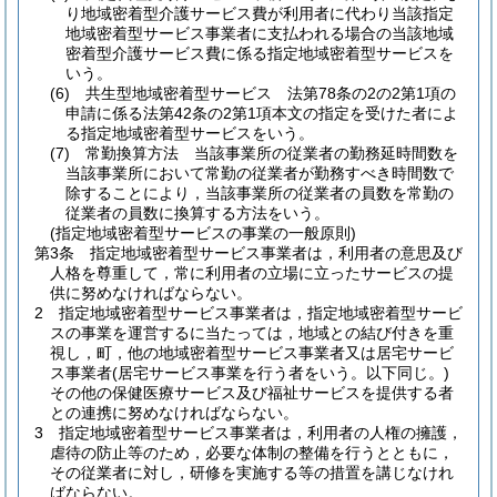
り地域密着型介護サービス費が利用者に代わり当該指定
地域密着型サービス事業者に支払われる場合の当該地域
密着型介護サービス費に係る指定地域密着型サービスを
いう。
(6)
共生型地域密着型サービス 法第78条の2の2第1項の
申請に係る法第42条の2第1項本文の指定を受けた者によ
る指定地域密着型サービスをいう。
(7)
常勤換算方法 当該事業所の従業者の勤務延時間数を
当該事業所において常勤の従業者が勤務すべき時間数で
除することにより，当該事業所の従業者の員数を常勤の
従業者の員数に換算する方法をいう。
(指定地域密着型サービスの事業の一般原則)
第3条
指定地域密着型サービス事業者は，利用者の意思及び
人格を尊重して，常に利用者の立場に立ったサービスの提
供に努めなければならない。
2
指定地域密着型サービス事業者は，指定地域密着型サービ
スの事業を運営するに当たっては，地域との結び付きを重
視し，町，他の地域密着型サービス事業者又は居宅サービ
ス事業者
(居宅サービス事業を行う者をいう。以下同じ。)
その他の保健医療サービス及び福祉サービスを提供する者
との連携に努めなければならない。
3
指定地域密着型サービス事業者は，利用者の人権の擁護，
虐待の防止等のため，必要な体制の整備を行うとともに，
その従業者に対し，研修を実施する等の措置を講じなけれ
ばならない。