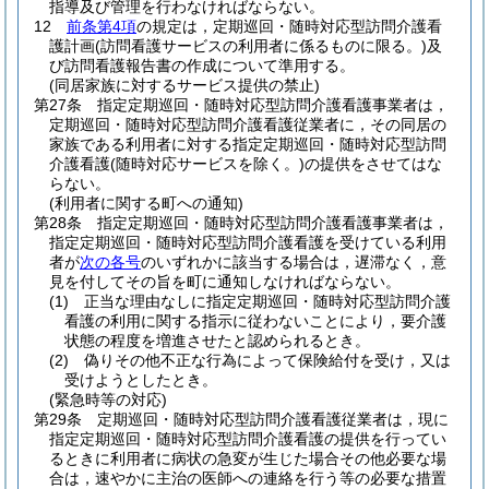
指導及び管理を行わなければならない。
12
前条第4項
の規定は，定期巡回・随時対応型訪問介護看
護計画
(訪問看護サービスの利用者に係るものに限る。)
及
び訪問看護報告書の作成について準用する。
(同居家族に対するサービス提供の禁止)
第27条
指定定期巡回・随時対応型訪問介護看護事業者は，
定期巡回・随時対応型訪問介護看護従業者に，その同居の
家族である利用者に対する指定定期巡回・随時対応型訪問
介護看護
(随時対応サービスを除く。)
の提供をさせてはな
らない。
(利用者に関する町への通知)
第28条
指定定期巡回・随時対応型訪問介護看護事業者は，
指定定期巡回・随時対応型訪問介護看護を受けている利用
者が
次の各号
のいずれかに該当する場合は，遅滞なく，意
見を付してその旨を町に通知しなければならない。
(1)
正当な理由なしに指定定期巡回・随時対応型訪問介護
看護の利用に関する指示に従わないことにより，要介護
状態の程度を増進させたと認められるとき。
(2)
偽りその他不正な行為によって保険給付を受け，又は
受けようとしたとき。
(緊急時等の対応)
第29条
定期巡回・随時対応型訪問介護看護従業者は，現に
指定定期巡回・随時対応型訪問介護看護の提供を行ってい
るときに利用者に病状の急変が生じた場合その他必要な場
合は，速やかに主治の医師への連絡を行う等の必要な措置