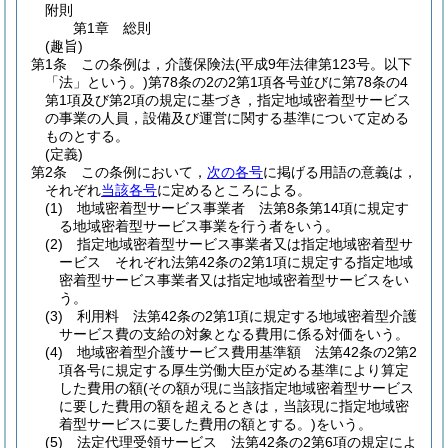
附則
第1章
総則
(趣旨)
第1条
この条例は，介護保険法
(平成9年法律第123号。以下
「法」という。)
第78条の2の2第1項各号並びに第78条の4
第1項及び第2項の規定に基づき，指定地域密着型サービス
の事業の人員，設備及び運営に関する基準について定める
ものとする。
(定義)
第2条
この条例において，
次の各号
に掲げる用語の意義は，
それぞれ
当該各号
に定めるところによる。
(1)
地域密着型サービス事業者 法第8条第14項に規定す
る地域密着型サービス事業を行う者をいう。
(2)
指定地域密着型サービス事業者又は指定地域密着型サ
ービス それぞれ法第42条の2第1項に規定する指定地域
密着型サービス事業者又は指定地域密着型サービスをい
う。
(3)
利用料 法第42条の2第1項に規定する地域密着型介護
サービス費の支給の対象となる費用に係る対価をいう。
(4)
地域密着型介護サービス費用基準額 法第42条の2第2
項各号に規定する厚生労働大臣が定める基準により算定
した費用の額
(その額が現に当該指定地域密着型サービス
に要した費用の額を超えるときは，当該現に指定地域密
着型サービスに要した費用の額とする。)
をいう。
(5)
法定代理受領サービス 法第42条の2第6項の規定によ