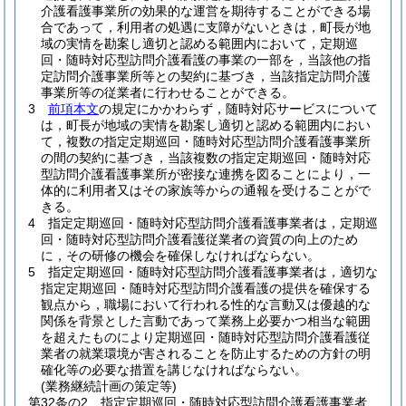
介護看護事業所の効果的な運営を期待することができる場
合であって，利用者の処遇に支障がないときは，町長が地
域の実情を勘案し適切と認める範囲内において，定期巡
回・随時対応型訪問介護看護の事業の一部を，当該他の指
定訪問介護事業所等との契約に基づき，当該指定訪問介護
事業所等の従業者に行わせることができる。
3
前項本文
の規定にかかわらず，随時対応サービスについて
は，町長が地域の実情を勘案し適切と認める範囲内におい
て，複数の指定定期巡回・随時対応型訪問介護看護事業所
の間の契約に基づき，当該複数の指定定期巡回・随時対応
型訪問介護看護事業所が密接な連携を図ることにより，一
体的に利用者又はその家族等からの通報を受けることがで
きる。
4
指定定期巡回・随時対応型訪問介護看護事業者は，定期巡
回・随時対応型訪問介護看護従業者の資質の向上のため
に，その研修の機会を確保しなければならない。
5
指定定期巡回・随時対応型訪問介護看護事業者は，適切な
指定定期巡回・随時対応型訪問介護看護の提供を確保する
観点から，職場において行われる性的な言動又は優越的な
関係を背景とした言動であって業務上必要かつ相当な範囲
を超えたものにより定期巡回・随時対応型訪問介護看護従
業者の就業環境が害されることを防止するための方針の明
確化等の必要な措置を講じなければならない。
(業務継続計画の策定等)
第32条の2
指定定期巡回・随時対応型訪問介護看護事業者