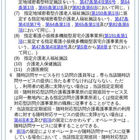
定地域密着型特定施設をいう。
第47条第4項第6号
，
第64
条第1項
，
第65条第1項
及び
第82条第6項
において同じ。)
(7)
指定地域密着型介護老人福祉施設
(
第150条第1項
に規
定する指定地域密着型介護老人福祉施設をいう。
第47条
第4項第7号
，
第64条第1項
，
第65条第1項
及び
第82条第6
項
において同じ。)
(8)
指定看護小規模多機能型居宅介護事業所
(
第191条第1
項
に規定する指定看護小規模多機能型居宅介護事業所を
いう。
第47条第4項第8号
及び
第5章
から
第8章
までにおい
て同じ。)
(9)
指定介護老人福祉施設
(10)
介護老人保健施設
(11)
介護医療院
6
随時訪問サービスを行う訪問介護員等は，専ら当該随時訪
問サービスの提供に当たる者でなければならない。
ただ
し，利用者の処遇に支障がない場合は，当該指定定期巡
回・随時対応型訪問介護看護事業所の定期巡回サービス又
は同一敷地内にある指定訪問介護事業所若しくは指定夜間
対応型訪問介護事業所の職務に従事することができる。
7
当該指定定期巡回・随時対応型訪問介護看護事業所の利用
者に対する随時対応サービスの提供に支障がない場合は，
第4項本文
及び
前項
の規定にかかわらず，オペレーターは，
随時訪問サービスに従事することができる。
8
前項
の規定によりオペレーターが随時訪問サービスに従事
している場合において，当該指定定期巡回・随時対応型訪