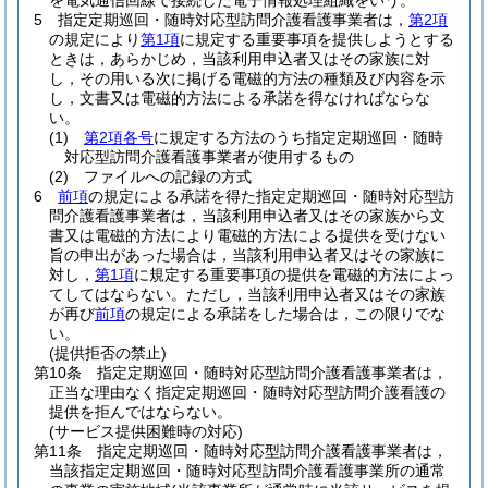
を電気通信回線で接続した電子情報処理組織をいう。
5
指定定期巡回・随時対応型訪問介護看護事業者は，
第2項
の規定により
第1項
に規定する重要事項を提供しようとする
ときは，あらかじめ，当該利用申込者又はその家族に対
し，その用いる次に掲げる電磁的方法の種類及び内容を示
し，文書又は電磁的方法による承諾を得なければならな
い。
(1)
第2項各号
に規定する方法のうち指定定期巡回・随時
対応型訪問介護看護事業者が使用するもの
(2)
ファイルへの記録の方式
6
前項
の規定による承諾を得た指定定期巡回・随時対応型訪
問介護看護事業者は，当該利用申込者又はその家族から文
書又は電磁的方法により電磁的方法による提供を受けない
旨の申出があった場合は，当該利用申込者又はその家族に
対し，
第1項
に規定する重要事項の提供を電磁的方法によっ
てしてはならない。
ただし，当該利用申込者又はその家族
が再び
前項
の規定による承諾をした場合は，この限りでな
い。
(提供拒否の禁止)
第10条
指定定期巡回・随時対応型訪問介護看護事業者は，
正当な理由なく指定定期巡回・随時対応型訪問介護看護の
提供を拒んではならない。
(サービス提供困難時の対応)
第11条
指定定期巡回・随時対応型訪問介護看護事業者は，
当該指定定期巡回・随時対応型訪問介護看護事業所の通常