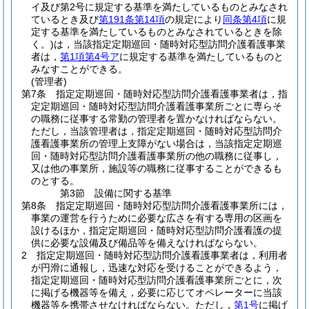
イ及び第2号に規定する基準を満たしているものとみなされ
ているとき及び
第191条第14項
の規定により
同条第4項
に規
定する基準を満たしているものとみなされているときを除
く。)
は，当該指定定期巡回・随時対応型訪問介護看護事業
者は，
第1項第4号ア
に規定する基準を満たしているものと
みなすことができる。
(管理者)
第7条
指定定期巡回・随時対応型訪問介護看護事業者は，指
定定期巡回・随時対応型訪問介護看護事業所ごとに専らそ
の職務に従事する常勤の管理者を置かなければならない。
ただし，当該管理者は，指定定期巡回・随時対応型訪問介
護看護事業所の管理上支障がない場合は，当該指定定期巡
回・随時対応型訪問介護看護事業所の他の職務に従事し，
又は他の事業所，施設等の職務に従事することができるも
のとする。
第3節
設備に関する基準
第8条
指定定期巡回・随時対応型訪問介護看護事業所には，
事業の運営を行うために必要な広さを有する専用の区画を
設けるほか，指定定期巡回・随時対応型訪問介護看護の提
供に必要な設備及び備品等を備えなければならない。
2
指定定期巡回・随時対応型訪問介護看護事業者は，利用者
が円滑に通報し，迅速な対応を受けることができるよう，
指定定期巡回・随時対応型訪問介護看護事業所ごとに，次
に掲げる機器等を備え，必要に応じてオペレーターに当該
機器等を携帯させなければならない。
ただし，
第1号
に掲げ