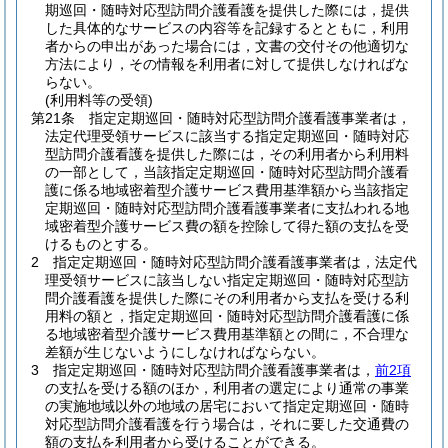
期巡回・随時対応型訪問介護看護を提供した際には，提供
した具体的なサービスの内容等を記録するとともに，利用
者からの申出があった場合には，文書の交付その他適切な
方法により，その情報を利用者に対して提供しなければな
らない。
(利用料等の受領)
第21条
指定定期巡回・随時対応型訪問介護看護事業者は，
法定代理受領サービスに該当する指定定期巡回・随時対応
型訪問介護看護を提供した際には，その利用者から利用料
の一部として，当該指定定期巡回・随時対応型訪問介護看
護に係る地域密着型介護サービス費用基準額から当該指定
定期巡回・随時対応型訪問介護看護事業者に支払われる地
域密着型介護サービス費の額を控除して得た額の支払を受
けるものとする。
2
指定定期巡回・随時対応型訪問介護看護事業者は，法定代
理受領サービスに該当しない指定定期巡回・随時対応型訪
問介護看護を提供した際にその利用者から支払を受ける利
用料の額と，指定定期巡回・随時対応型訪問介護看護に係
る地域密着型介護サービス費用基準額との間に，不合理な
差額が生じないようにしなければならない。
3
指定定期巡回・随時対応型訪問介護看護事業者は，
前2項
の支払を受ける額のほか，利用者の選定により通常の事業
の実施地域以外の地域の居宅において指定定期巡回・随時
対応型訪問介護看護を行う場合は，それに要した交通費の
額の支払を利用者から受けることができる。