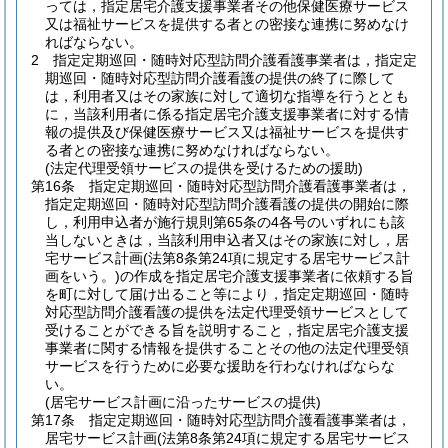
っては，指定居宅介護支援事業者その他保健医療サービス
又は福祉サービスを提供する者との密接な連携に努めなけ
ればならない。
2
指定定期巡回・随時対応型訪問介護看護事業者は，指定定
期巡回・随時対応型訪問介護看護の提供の終了に際して
は，利用者又はその家族に対して適切な指導を行うととも
に，当該利用者に係る指定居宅介護支援事業者に対する情
報の提供及び保健医療サービス又は福祉サービスを提供す
る者との密接な連携に努めなければならない。
(法定代理受領サービスの提供を受けるための援助)
第16条
指定定期巡回・随時対応型訪問介護看護事業者は，
指定定期巡回・随時対応型訪問介護看護の提供の開始に際
し，利用申込者が施行規則第65条の4各号のいずれにも該
当しないときは，当該利用申込者又はその家族に対し，居
宅サービス計画
(法第8条第24項に規定する居宅サービス計
画をいう。)
の作成を指定居宅介護支援事業者に依頼する旨
を町に対して届け出ること等により，指定定期巡回・随時
対応型訪問介護看護の提供を法定代理受領サービスとして
受けることができる旨を説明すること，指定居宅介護支援
事業者に関する情報を提供することその他の法定代理受領
サービスを行うために必要な援助を行わなければならな
い。
(居宅サービス計画に沿ったサービスの提供)
第17条
指定定期巡回・随時対応型訪問介護看護事業者は，
居宅サービス計画
(法第8条第24項に規定する居宅サービス