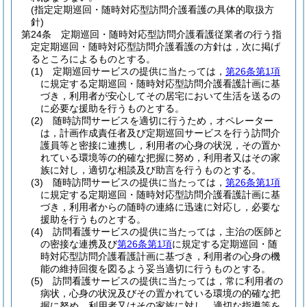
(指定定期巡回・随時対応型訪問介護看護の具体的取扱方
針)
第24条
定期巡回・随時対応型訪問介護看護従業者の行う指
定定期巡回・随時対応型訪問介護看護の方針は，次に掲げ
るところによるものとする。
(1)
定期巡回サービスの提供に当たっては，
第26条第1項
に規定する定期巡回・随時対応型訪問介護看護計画に基
づき，利用者が安心してその居宅において生活を送るの
に必要な援助を行うものとする。
(2)
随時訪問サービスを適切に行うため，オペレーター
は，計画作成責任者及び定期巡回サービスを行う訪問介
護員等と密接に連携し，利用者の心身の状況，その置か
れている環境等の的確な把握に努め，利用者又はその家
族に対し，適切な相談及び助言を行うものとする。
(3)
随時訪問サービスの提供に当たっては，
第26条第1項
に規定する定期巡回・随時対応型訪問介護看護計画に基
づき，利用者からの随時の連絡に迅速に対応し，必要な
援助を行うものとする。
(4)
訪問看護サービスの提供に当たっては，主治の医師と
の密接な連携及び
第26条第1項
に規定する定期巡回・随
時対応型訪問介護看護計画に基づき，利用者の心身の機
能の維持回復を図るよう妥当適切に行うものとする。
(5)
訪問看護サービスの提供に当たっては，常に利用者の
病状，心身の状況及びその置かれている環境の的確な把
握に努め，利用者又はその家族に対し，適切な指導等を