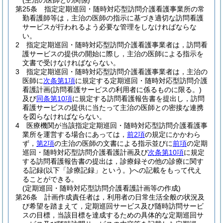
(主治の医師との関係)
第25条
指定定期巡回・随時対応型訪問介護看護事業所の常
勤看護師等は，主治の医師の指示に基づき適切な訪問看護
サービスが行われるよう必要な管理をしなければならな
い。
2
指定定期巡回・随時対応型訪問介護看護事業者は，訪問看
護サービスの提供の開始に際し，主治の医師による指示を
文書で受けなければならない。
3
指定定期巡回・随時対応型訪問介護看護事業者は，主治の
医師に
次条第1項
に規定する定期巡回・随時対応型訪問介護
看護計画
(訪問看護サービスの利用者に係るものに限る。)
及び
同条第10項
に規定する訪問看護報告書を提出し，訪問
看護サービスの提供に当たって主治の医師との密接な連携
を図らなければならない。
4
医療機関が当該指定定期巡回・随時対応型訪問介護看護事
業所を運営する場合にあっては，
前2項
の規定にかかわら
ず，
第2項
の主治の医師の文書による指示並びに
前項
の定期
巡回・随時対応型訪問介護看護計画及び
次条第10項
に規定
する訪問看護報告書の提出は，診療録その他の診療に関す
る記録
(以下「診療記録」という。)
への記載をもって代え
ることができる。
(定期巡回・随時対応型訪問介護看護計画等の作成)
第26条
計画作成責任者は，利用者の日常生活全般の状況及
び希望を踏まえて，定期巡回サービス及び随時訪問サービ
スの目標，当該目標を達成するための具体的な定期巡回サ