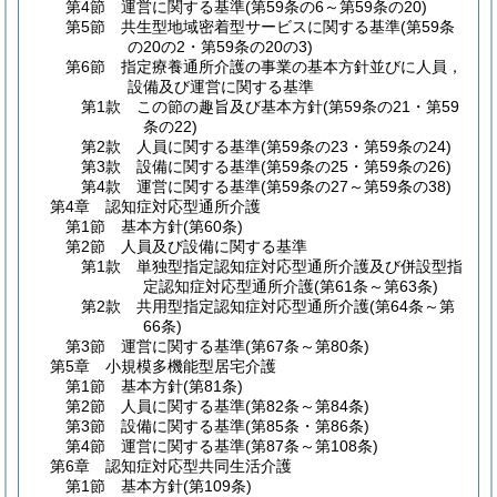
第4節
運営に関する基準
(第59条の6～第59条の20)
第5節
共生型地域密着型サービスに関する基準
(第59条
の20の2・第59条の20の3)
第6節
指定療養通所介護の事業の基本方針並びに人員，
設備及び運営に関する基準
第1款
この節の趣旨及び基本方針
(第59条の21・第59
条の22)
第2款
人員に関する基準
(第59条の23・第59条の24)
第3款
設備に関する基準
(第59条の25・第59条の26)
第4款
運営に関する基準
(第59条の27～第59条の38)
第4章
認知症対応型通所介護
第1節
基本方針
(第60条)
第2節
人員及び設備に関する基準
第1款
単独型指定認知症対応型通所介護及び併設型指
定認知症対応型通所介護
(第61条～第63条)
第2款
共用型指定認知症対応型通所介護
(第64条～第
66条)
第3節
運営に関する基準
(第67条～第80条)
第5章
小規模多機能型居宅介護
第1節
基本方針
(第81条)
第2節
人員に関する基準
(第82条～第84条)
第3節
設備に関する基準
(第85条・第86条)
第4節
運営に関する基準
(第87条～第108条)
第6章
認知症対応型共同生活介護
第1節
基本方針
(第109条)