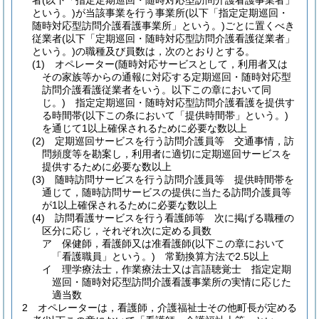
者
(以下「指定定期巡回・随時対応型訪問介護看護事業者」
という。)
が当該事業を行う事業所
(以下「指定定期巡回・
随時対応型訪問介護看護事業所」という。)
ごとに置くべき
従業者
(以下「定期巡回・随時対応型訪問介護看護従業者」
という。)
の職種及び員数は，次のとおりとする。
(1)
オペレーター
(随時対応サービスとして，利用者又は
その家族等からの通報に対応する定期巡回・随時対応型
訪問介護看護従業者をいう。以下この章において同
じ。)
指定定期巡回・随時対応型訪問介護看護を提供す
る時間帯
(以下この条において「提供時間帯」という。)
を通じて1以上確保されるために必要な数以上
(2)
定期巡回サービスを行う訪問介護員等 交通事情，訪
問頻度等を勘案し，利用者に適切に定期巡回サービスを
提供するために必要な数以上
(3)
随時訪問サービスを行う訪問介護員等 提供時間帯を
通じて，随時訪問サービスの提供に当たる訪問介護員等
が1以上確保されるために必要な数以上
(4)
訪問看護サービスを行う看護師等 次に掲げる職種の
区分に応じ，それぞれ次に定める員数
ア
保健師，看護師又は准看護師
(以下この章において
「看護職員」という。)
常勤換算方法で2.5以上
イ
理学療法士，作業療法士又は言語聴覚士 指定定期
巡回・随時対応型訪問介護看護事業所の実情に応じた
適当数
2
オペレーターは，看護師，介護福祉士その他町長が定める