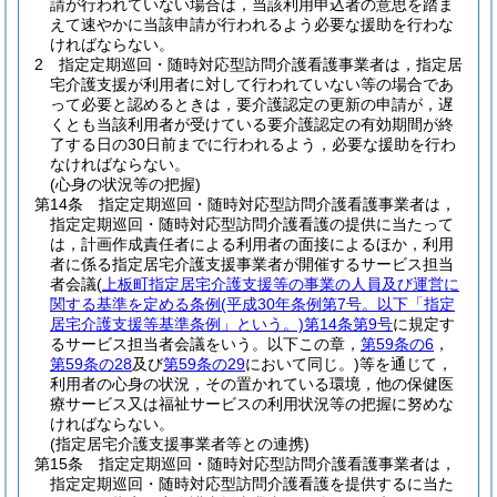
請が行われていない場合は，当該利用申込者の意思を踏ま
えて速やかに当該申請が行われるよう必要な援助を行わな
ければならない。
2
指定定期巡回・随時対応型訪問介護看護事業者は，指定居
宅介護支援が利用者に対して行われていない等の場合であ
って必要と認めるときは，要介護認定の更新の申請が，遅
くとも当該利用者が受けている要介護認定の有効期間が終
了する日の30日前までに行われるよう，必要な援助を行わ
なければならない。
(心身の状況等の把握)
第14条
指定定期巡回・随時対応型訪問介護看護事業者は，
指定定期巡回・随時対応型訪問介護看護の提供に当たって
は，計画作成責任者による利用者の面接によるほか，利用
者に係る指定居宅介護支援事業者が開催するサービス担当
者会議
(
上板町指定居宅介護支援等の事業の人員及び運営に
関する基準を定める条例
(平成30年条例第7号。以下「指定
居宅介護支援等基準条例」という。)
第14条第9号
に規定す
るサービス担当者会議をいう。以下この章，
第59条の6
，
第59条の28
及び
第59条の29
において同じ。)
等を通じて，
利用者の心身の状況，その置かれている環境，他の保健医
療サービス又は福祉サービスの利用状況等の把握に努めな
ければならない。
(指定居宅介護支援事業者等との連携)
第15条
指定定期巡回・随時対応型訪問介護看護事業者は，
指定定期巡回・随時対応型訪問介護看護を提供するに当た