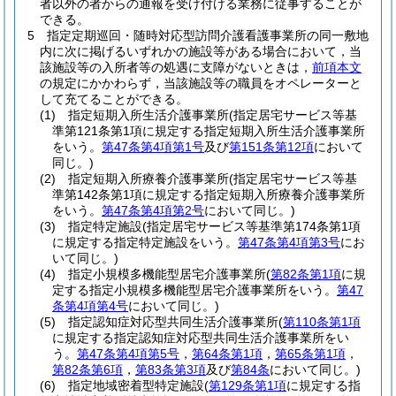
者以外の者からの通報を受け付ける業務に従事することが
できる。
5
指定定期巡回・随時対応型訪問介護看護事業所の同一敷地
内に次に掲げるいずれかの施設等がある場合において，当
該施設等の入所者等の処遇に支障がないときは，
前項本文
の規定にかかわらず，当該施設等の職員をオペレーターと
して充てることができる。
(1)
指定短期入所生活介護事業所
(指定居宅サービス等基
準第121条第1項に規定する指定短期入所生活介護事業所
をいう。
第47条第4項第1号
及び
第151条第12項
において
同じ。)
(2)
指定短期入所療養介護事業所
(指定居宅サービス等基
準第142条第1項に規定する指定短期入所療養介護事業所
をいう。
第47条第4項第2号
において同じ。)
(3)
指定特定施設
(指定居宅サービス等基準第174条第1項
に規定する指定特定施設をいう。
第47条第4項第3号
にお
いて同じ。)
(4)
指定小規模多機能型居宅介護事業所
(
第82条第1項
に規
定する指定小規模多機能型居宅介護事業所をいう。
第47
条第4項第4号
において同じ。)
(5)
指定認知症対応型共同生活介護事業所
(
第110条第1項
に規定する指定認知症対応型共同生活介護事業所をい
う。
第47条第4項第5号
，
第64条第1項
，
第65条第1項
，
第82条第6項
，
第83条第3項
及び
第84条
において同じ。)
(6)
指定地域密着型特定施設
(
第129条第1項
に規定する指