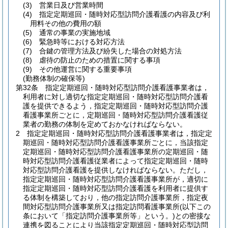
(3)
営業日及び営業時間
(4)
指定定期巡回・随時対応型訪問介護看護の内容及び利
用料その他の費用の額
(5)
通常の事業の実施地域
(6)
緊急時等における対応方法
(7)
合鍵の管理方法及び紛失した場合の対処方法
(8)
虐待の防止のための措置に関する事項
(9)
その他運営に関する重要事項
(勤務体制の確保等)
第32条
指定定期巡回・随時対応型訪問介護看護事業者は，
利用者に対し適切な指定定期巡回・随時対応型訪問介護看
護を提供できるよう，指定定期巡回・随時対応型訪問介護
看護事業所ごとに，定期巡回・随時対応型訪問介護看護従
業者の勤務の体制を定めておかなければならない。
2
指定定期巡回・随時対応型訪問介護看護事業者は，指定定
期巡回・随時対応型訪問介護看護事業所ごとに，当該指定
定期巡回・随時対応型訪問介護看護事業所の定期巡回・随
時対応型訪問介護看護従業者によって指定定期巡回・随時
対応型訪問介護看護を提供しなければならない。
ただし，
指定定期巡回・随時対応型訪問介護看護事業所が，適切に
指定定期巡回・随時対応型訪問介護看護を利用者に提供す
る体制を構築しており，他の指定訪問介護事業所，指定夜
間対応型訪問介護事業所又は指定訪問看護事業所
(以下この
条において「指定訪問介護事業所等」という。)
との密接な
連携を図ることにより当該指定定期巡回・随時対応型訪問