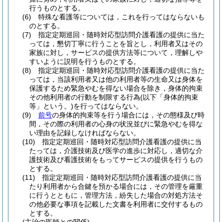
行うものとする。
(6)
特殊な看護等については，これを行ってはならないも
のとする。
(7)
指定定期巡回・随時対応型訪問介護看護の提供に当た
っては，懇切丁寧に行うことを旨とし，利用者又はその
家族に対し，サービスの提供方法等について，理解しや
すいように説明を行うものとする。
(8)
指定定期巡回・随時対応型訪問介護看護の提供に当た
っては，当該利用者又は他の利用者等の生命又は身体を
保護するため緊急やむを得ない場合を除き，身体的拘束
その他利用者の行動を制限する行為
(以下「身体的拘束
等」という。)
を行ってはならない。
(9)
前号
の身体的拘束等を行う場合には，その態様及び時
間，その際の利用者の心身の状況並びに緊急やむを得な
い理由を記録しなければならない。
(10)
指定定期巡回・随時対応型訪問介護看護の提供に当
たっては，介護技術及び医学の進歩に対応し，適切な介
護技術及び看護技術をもってサービスの提供を行うもの
とする。
(11)
指定定期巡回・随時対応型訪問介護看護の提供に当
たり利用者から合鍵を預かる場合には，その管理を厳重
に行うとともに，管理方法，紛失した場合の対処方法そ
の他必要な事項を記載した文書を利用者に交付するもの
とする。