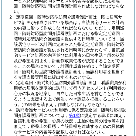
ービス及び随時訪問サービスの内容等を記載した定期巡
回・随時対応型訪問介護看護計画を作成しなければならな
い。
2
定期巡回・随時対応型訪問介護看護計画は，既に居宅サー
ビス計画が作成されている場合は，当該居宅サービス計画
の内容に沿って作成しなければならない。
ただし，定期巡
回・随時対応型訪問介護看護計画における指定定期巡回・
随時対応型訪問介護看護を提供する日時等については，当
該居宅サービス計画に定められた指定定期巡回・随時対応
型訪問介護看護が提供される日時等にかかわらず，当該居
宅サービス計画の内容並びに利用者の日常生活全般の状況
及び希望を踏まえ，計画作成責任者が決定することができ
る。
この場合において，計画作成責任者は，当該定期巡
回・随時対応型訪問介護看護計画を，当該利用者を担当す
る介護支援専門員に提出するものとする。
3
定期巡回・随時対応型訪問介護看護計画は，看護職員が利
用者の居宅を定期的に訪問して行うアセスメント
(利用者の
心身の状況を勘案し，自立した日常生活を営むことができ
るように支援する上で解決すべき課題を把握することをい
う。)
の結果を踏まえ，作成しなければならない。
4
訪問看護サービスの利用者に係る定期巡回・随時対応型訪
問介護看護計画については，
第1項
に規定する事項に加え，
当該利用者の希望，心身の状況，主治の医師の指示等を踏
まえて，療養上の目標，当該目標を達成するための具体的
なサービスの内容等を記載しなければならない。