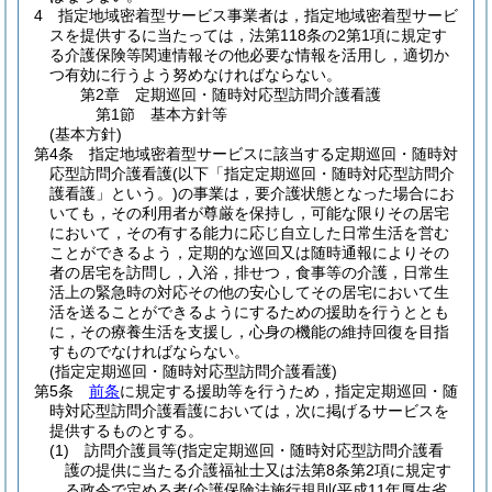
4
指定地域密着型サービス事業者は，指定地域密着型サービ
スを提供するに当たっては，法第118条の2第1項に規定す
る介護保険等関連情報その他必要な情報を活用し，適切か
つ有効に行うよう努めなければならない。
第2章
定期巡回・随時対応型訪問介護看護
第1節
基本方針等
(基本方針)
第4条
指定地域密着型サービスに該当する定期巡回・随時対
応型訪問介護看護
(以下「指定定期巡回・随時対応型訪問介
護看護」という。)
の事業は，要介護状態となった場合にお
いても，その利用者が尊厳を保持し，可能な限りその居宅
において，その有する能力に応じ自立した日常生活を営む
ことができるよう，定期的な巡回又は随時通報によりその
者の居宅を訪問し，入浴，排せつ，食事等の介護，日常生
活上の緊急時の対応その他の安心してその居宅において生
活を送ることができるようにするための援助を行うととも
に，その療養生活を支援し，心身の機能の維持回復を目指
すものでなければならない。
(指定定期巡回・随時対応型訪問介護看護)
第5条
前条
に規定する援助等を行うため，指定定期巡回・随
時対応型訪問介護看護においては，次に掲げるサービスを
提供するものとする。
(1)
訪問介護員等
(指定定期巡回・随時対応型訪問介護看
護の提供に当たる介護福祉士又は法第8条第2項に規定す
る政令で定める者
(介護保険法施行規則
(平成11年厚生省