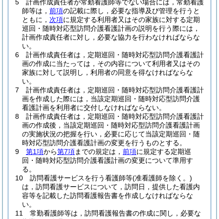
5
計画作成責任者が常勤看護師等でない場合には，常勤看護
師等は，
前項
の記載に際し，必要な指導及び管理を行うと
ともに，
次項
に規定する利用者又はその家族に対する定期
巡回・随時対応型訪問介護看護計画の説明を行う際には，
計画作成責任者に対し，必要な協力を行わなければならな
い。
6
計画作成責任者は，定期巡回・随時対応型訪問介護看護計
画の作成に当たっては，その内容について利用者又はその
家族に対して説明し，利用者の同意を得なければならな
い。
7
計画作成責任者は，定期巡回・随時対応型訪問介護看護計
画を作成した際には，当該定期巡回・随時対応型訪問介護
看護計画を利用者に交付しなければならない。
8
計画作成責任者は，定期巡回・随時対応型訪問介護看護計
画の作成後，当該定期巡回・随時対応型訪問介護看護計画
の実施状況の把握を行い，必要に応じて当該定期巡回・随
時対応型訪問介護看護計画の変更を行うものとする。
9
第1項
から
第7項
までの規定は，
前項
に規定する定期巡
回・随時対応型訪問介護看護計画の変更について準用す
る。
10
訪問看護サービスを行う看護師等
(准看護師を除く。)
は，訪問看護サービスについて，訪問日，提供した看護内
容等を記載した訪問看護報告書を作成しなければならな
い。
11
常勤看護師等は，訪問看護報告書の作成に関し，必要な