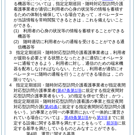
る機器等については，指定定期巡回・随時対応型訪問介護
看護事業者が適切に利用者の心身の状況等の情報を蓄積す
るための体制を確保している場合であって，オペレーター
が当該情報を常時閲覧できるときは，これを備えないこと
ができる。
(1)
利用者の心身の状況等の情報を蓄積することができる
機器等
(2)
随時適切に利用者からの通報を受けることができる通
信機器等
3
指定定期巡回・随時対応型訪問介護看護事業者は，利用者
が援助を必要とする状態となったときに適切にオペレータ
ーに通報できるよう，利用者に対し，通信のための端末機
器を配布しなければならない。
ただし，利用者が適切にオ
ペレーターに随時の通報を行うことができる場合は，この
限りでない。
4
指定定期巡回・随時対応型訪問介護看護事業者が指定夜間
対応型訪問介護事業者
(
第47条第1項
に規定する指定夜間対
応型訪問介護事業者をいう。)
の指定を併せて受け，かつ，
指定定期巡回・随時対応型訪問介護看護の事業と指定夜間
対応型訪問介護
(
第45条
に規定する指定夜間対応型訪問介護
をいう。)
の事業とが同一の事業所において一体的に運営さ
れている場合については，
第49条第1項
から
第3項
までに規
定する設備に関する基準を満たすことをもって，
前3項
に規
定する基準を満たしているものとみなすことができる。
第4節
運営に関する基準