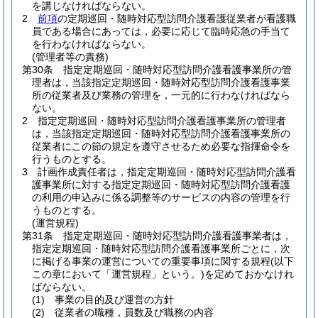
を講じなければならない。
2
前項
の定期巡回・随時対応型訪問介護看護従業者が看護職
員である場合にあっては，必要に応じて臨時応急の手当て
を行わなければならない。
(管理者等の責務)
第30条
指定定期巡回・随時対応型訪問介護看護事業所の管
理者は，当該指定定期巡回・随時対応型訪問介護看護事業
所の従業者及び業務の管理を，一元的に行わなければなら
ない。
2
指定定期巡回・随時対応型訪問介護看護事業所の管理者
は，当該指定定期巡回・随時対応型訪問介護看護事業所の
従業者にこの節の規定を遵守させるため必要な指揮命令を
行うものとする。
3
計画作成責任者は，指定定期巡回・随時対応型訪問介護看
護事業所に対する指定定期巡回・随時対応型訪問介護看護
の利用の申込みに係る調整等のサービスの内容の管理を行
うものとする。
(運営規程)
第31条
指定定期巡回・随時対応型訪問介護看護事業者は，
指定定期巡回・随時対応型訪問介護看護事業所ごとに，次
に掲げる事業の運営についての重要事項に関する規程
(以下
この章において「運営規程」という。)
を定めておかなけれ
ばならない。
(1)
事業の目的及び運営の方針
(2)
従業者の職種，員数及び職務の内容