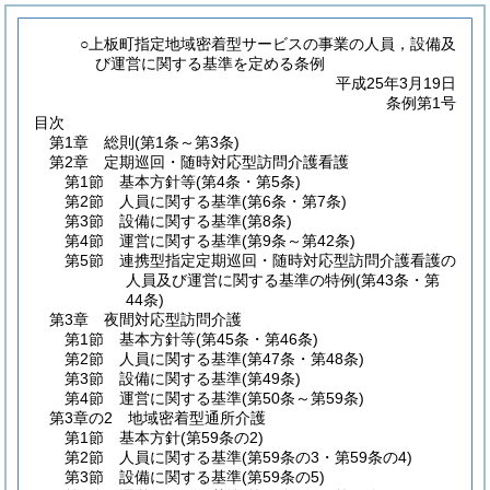
○上板町指定地域密着型サービスの事業の人員，設備及
び運営に関する基準を定める条例
平成25年3月19日
条例第1号
目次
第1章
総則
(第1条～第3条)
第2章
定期巡回・随時対応型訪問介護看護
第1節
基本方針等
(第4条・第5条)
第2節
人員に関する基準
(第6条・第7条)
第3節
設備に関する基準
(第8条)
第4節
運営に関する基準
(第9条～第42条)
第5節
連携型指定定期巡回・随時対応型訪問介護看護の
人員及び運営に関する基準の特例
(第43条・第
44条)
第3章
夜間対応型訪問介護
第1節
基本方針等
(第45条・第46条)
第2節
人員に関する基準
(第47条・第48条)
第3節
設備に関する基準
(第49条)
第4節
運営に関する基準
(第50条～第59条)
第3章の2
地域密着型通所介護
第1節
基本方針
(第59条の2)
第2節
人員に関する基準
(第59条の3・第59条の4)
第3節
設備に関する基準
(第59条の5)