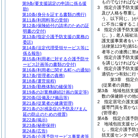
ものでなければな
第9条
(要支援認定の申請に係る援
3
指定介護予防支
助)
及び人格を尊重し
第10条
(身分を証する書類の携行)
う。以下同じ。)
が
第11条
(利用料等の受領)
に不当に偏するこ
第12条
(保険給付の請求のための証
4
指定介護予防支
明書の交付)
じ。)
，老人福祉法
第13条
(指定介護予防支援の業務の
護支援事業者をい
委託)
法律第123号)
第5
第14条
(法定代理受領サービス等に
者等との連携に努
係る報告)
5
指定介護予防支
第15条
(利用者に対する介護予防サ
を講じなければな
ービス計画等の書類の交付)
6
指定介護予防支援
第16条
(利用者に関する町への通知)
適切かつ有効に行
第17条
(管理者の責務)
第3章
指定
第18条
(運営規程)
(従業者の員数)
第19条
(勤務体制の確保等)
第3条
地域包括支
第19条の2
(業務継続計画の策定等)
数の保健師その他
第20条
(設備及び備品等)
2
指定居宅介護支
第21条
(従業者の健康管理)
援専門員を置かな
第21条の2
(感染症の予防及びまん
(管理者)
延の防止のための措置)
第4条
指定介護予
第22条
(掲示)
2
地域包括支援セ
第23条
(秘密保持)
し，指定介護予防
第24条
(広告)
括支援センターの
第25条
(介護予防サービス事業者等