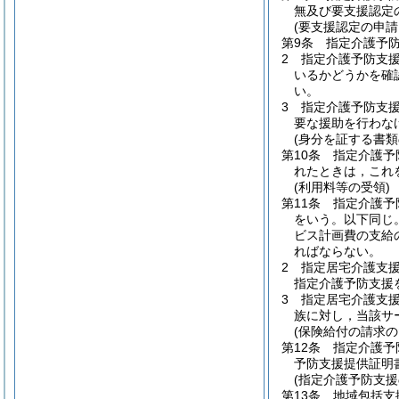
無及び要支援認定
(要支援認定の申請
第9条
指定介護予
2
指定介護予防支
いるかどうかを確
い。
3
指定介護予防支
要な援助を行わな
(身分を証する書類
第10条
指定介護予
れたときは，これ
(利用料等の受領)
第11条
指定介護予
をいう。以下同じ。
ビス計画費の支給
ればならない。
2
指定居宅介護支
指定介護予防支援
3
指定居宅介護支
族に対し，当該サ
(保険給付の請求の
第12条
指定介護予
予防支援提供証明
(指定介護予防支援
第13条
地域包括支