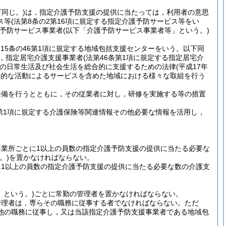
同じ。)
は，指定介護予防支援の提供に当たっては，利用者の意思
ス等
(法第8条の2第16項に規定する指定介護予防サービス等をい
予防サービス事業者
(以下「介護予防サービス事業者等」という。)
115条の46第1項に規定する地域包括支援センターをいう。以下同
ー，指定居宅介護支援事業者
(法第46条第1項に規定する指定居宅介
の日常生活及び社会生活を総合的に支援するための法律
(平成17年
自発的な活動によるサービスを含めた地域における様々な取組を行う
整備を行うとともに，その従業者に対し，研修を実施する等の措置
第1項に規定する介護保険等関連情報その他必要な情報を活用し，
業所ごとに1以上の員数の指定介護予防支援の提供に当たる必要な
。)
を置かなければならない。
1以上の員数の指定介護予防支援の提供に当たる必要な数の介護支
」という。)
ごとに常勤の管理者を置かなければならない。
管理者は，専らその職務に従事する者でなければならない。
ただ
他の職務に従事し，又は当該指定介護予防支援事業者である地域包