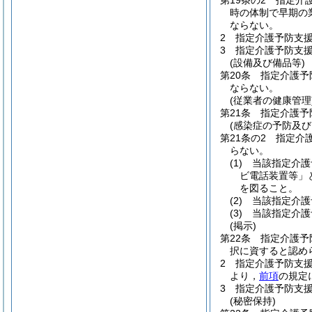
第19条の2
指定介
時の体制で早期の
ならない。
2
指定介護予防支
3
指定介護予防支
(設備及び備品等)
第20条
指定介護予
ならない。
(従業者の健康管理
第21条
指定介護予
(感染症の予防及
第21条の2
指定介
らない。
(1)
当該指定介護
ビ電話装置等」
を図ること。
(2)
当該指定介護
(3)
当該指定介護
(掲示)
第22条
指定介護予
択に資すると認め
2
指定介護予防支
より，
前項
の規定
3
指定介護予防支
(秘密保持)