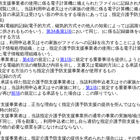
防支援事業者の使用に係る電子計算機に備えられたファイルに記録され
閲覧に供し，当該利用申込者又はその家族の使用に係る電子計算機に備
る旨の承諾又は受けない旨の申出をする場合にあっては，指定介護予防
法)
体
(電磁的記録
(電子的方式，磁気的方式その他人の知覚によっては認識
に供されるものをいう。
第34条第1項
において同じ。)
に係る記録媒体を
付する方法
法は，利用申込者又はその家族がファイルへの記録を出力することによ
電子情報処理組織」とは，指定介護予防支援事業者の使用に係る電子計
た電子情報処理組織をいう。
援事業者は，
第4項
の規定により
第1項
に規定する重要事項を提供しよう
げる電磁的方法の種類及び内容を示し，文書又は電磁的方法による承諾
規定する方法のうち指定介護予防支援事業者が使用するもの
記録の方式
る承諾を得た指定介護予防支援事業者は，当該利用申込者又はその家族
きは，当該利用申込者又はその家族に対し，
第1項
に規定する重要事項
が再び
前項
の規定による承諾をした場合は，この限りでない。
防支援事業者は，正当な理由なく指定介護予防支援の提供を拒んではな
時の対応)
防支援事業者は，当該指定介護予防支援事業所の通常の事業の実施地域
下同じ。)
等を勘案し，利用申込者に対し自ら適切な指定介護予防支援を
の他の必要な措置を講じなければならない。
)
防支援事業者は，指定介護予防支援の提供を求められた場合には，その