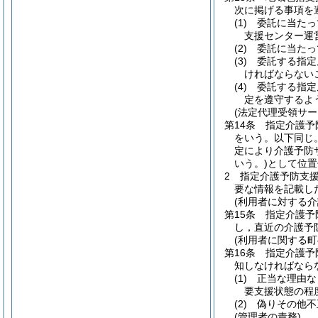
次に掲げる事項を
(1)
委託に当たっ
支援センター運
(2)
委託に当たっ
(3)
委託する指定
ければならない
(4)
委託する指定
定を遵守するよ
(法定代理受領サー
第14条
指定介護予
をいう。以下同じ。
定により介護予防
いう。)
として位置
2
指定介護予防支
要な情報を記載し
(利用者に対する
第15条
指定介護予
し，直近の介護予
(利用者に関する町
第16条
指定介護予
知しなければなら
(1)
正当な理由な
要支援状態の程
(2)
偽りその他不
(管理者の責務)