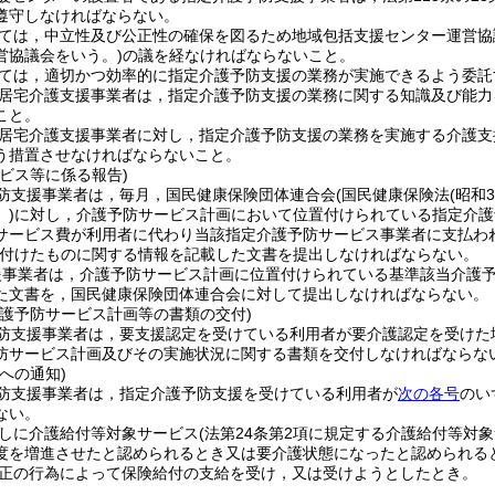
遵守しなければならない。
ては，中立性及び公正性の確保を図るため地域包括支援センター運営協
営協議会をいう。)
の議を経なければならないこと。
ては，適切かつ効率的に指定介護予防支援の業務が実施できるよう委託
居宅介護支援事業者は，指定介護予防支援の業務に関する知識及び能力
こと。
居宅介護支援事業者に対し，指定介護予防支援の業務を実施する介護支
う措置させなければならないこと。
ビス等に係る報告)
防支援事業者は，毎月，国民健康保険団体連合会
(国民健康保険法
(昭和
)
に対し，介護予防サービス計画において位置付けられている指定介護
サービス費が利用者に代わり当該指定介護予防サービス事業者に支払わ
付けたものに関する情報を記載した文書を提出しなければならない。
援事業者は，介護予防サービス計画に位置付けられている基準該当介護
た文書を，国民健康保険団体連合会に対して提出しなければならない。
介護予防サービス計画等の書類の交付)
防支援事業者は，要支援認定を受けている利用者が要介護認定を受けた
防サービス計画及びその実施状況に関する書類を交付しなければならな
への通知)
防支援事業者は，指定介護予防支援を受けている利用者が
次の各号
のい
ない。
しに介護給付等対象サービス
(法第24条第2項に規定する介護給付等対
度を増進させたと認められるとき又は要介護状態になったと認められる
正の行為によって保険給付の支給を受け，又は受けようとしたとき。