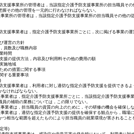
防支援事業所の管理者は，当該指定介護予防支援事業所の担当職員その
把握その他の管理を一元的に行わなければならない。
援事業所の管理者は，当該指定介護予防支援事業所の担当職員その他の
防支援事業者は，指定介護予防支援事業所ごとに，次に掲げる事業の運
。
び運営の方針
，員数及び職務内容
業時間
支援の提供方法，内容及び利用料その他の費用の額
実施地域
ための措置に関する事項
関する重要事項
)
防支援事業者は，利用者に対し適切な指定介護予防支援を提供できるよ
かなければならない。
援事業者は，指定介護予防支援事業所ごとに，当該指定介護予防支援事
職員の補助の業務については，この限りでない。
援事業者は，担当職員の資質の向上のために，その研修の機会を確保し
援事業者は，適切な指定介護予防支援の提供を確保する観点から，職場
かつ相当な範囲を超えたものにより担当職員の就業環境が害されること
定等)