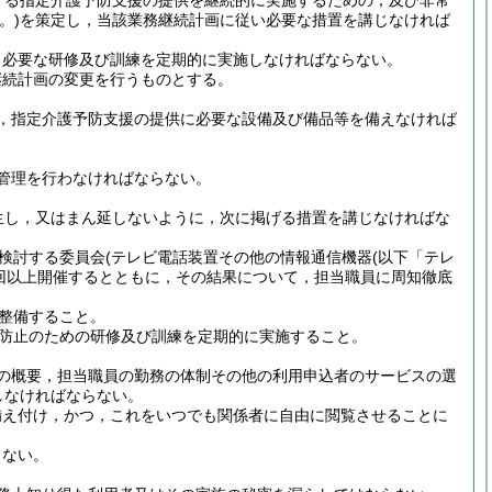
する指定介護予防支援の提供を継続的に実施するための，及び非常
。)
を策定し，当該業務継続計画に従い必要な措置を講じなければ
，必要な研修及び訓練を定期的に実施しなければならない。
継続計画の変更を行うものとする。
，指定介護予防支援の提供に必要な設備及び備品等を備えなければ
管理を行わなければならない。
生し，又はまん延しないように，次に掲げる措置を講じなければな
検討する委員会
(テレビ電話装置その他の情報通信機器
(以下「テレ
1回以上開催するとともに，その結果について，担当職員に周知徹底
整備すること。
防止のための研修及び訓練を定期的に実施すること。
の概要，担当職員の勤務の体制その他の利用申込者のサービスの選
しなければならない。
備え付け，かつ，これをいつでも関係者に自由に閲覧させることに
らない。