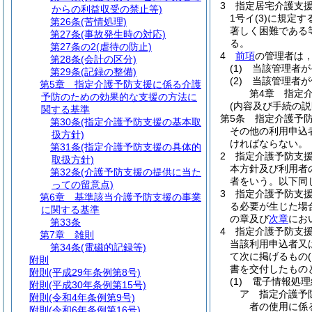
3
指定居宅介護支
からの利益収受の禁止等)
1号イ
(3)
に規定す
第26条
(苦情処理)
著しく困難である
第27条
(事故発生時の対応)
る。
第27条の2
(虐待の防止)
4
前項
の管理者は
第28条
(会計の区分)
(1)
当該管理者が
第29条
(記録の整備)
(2)
当該管理者が
第5章
指定介護予防支援に係る介護
第4章
指定
予防のための効果的な支援の方法に
(内容及び手続の説
関する基準
第5条
指定介護予
第30条
(指定介護予防支援の基本取
その他の利用申込
扱方針)
ければならない。
第31条
(指定介護予防支援の具体的
2
指定介護予防支
取扱方針)
本方針及び利用者
第32条
(介護予防支援の提供に当た
者をいう。以下同
っての留意点)
3
指定介護予防支
第6章
基準該当介護予防支援の事業
る必要が生じた場
に関する基準
の章及び
次章
にお
第33条
4
指定介護予防支
第7章
雑則
当該利用申込者又
第34条
(電磁的記録等)
て次に掲げるもの
附則
書を交付したもの
附則
(平成29年条例第8号)
(1)
電子情報処理
附則
(平成30年条例第15号)
ア
指定介護予
附則
(令和4年条例第9号)
者の使用に係
附則
(令和6年条例第16号)