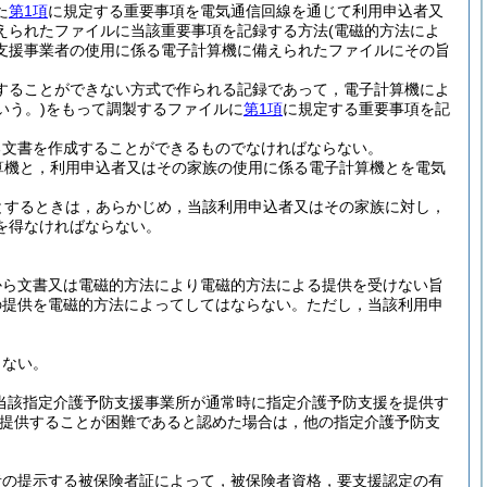
た
第1項
に規定する重要事項を電気通信回線を通じて利用申込者又
えられたファイルに当該重要事項を記録する方法
(電磁的方法によ
支援事業者の使用に係る電子計算機に備えられたファイルにその旨
することができない方式で作られる記録であって，電子計算機によ
いう。)
をもって調製するファイルに
第1項
に規定する重要事項を記
る文書を作成することができるものでなければならない。
算機と，利用申込者又はその家族の使用に係る電子計算機とを電気
とするときは，あらかじめ，当該利用申込者又はその家族に対し，
を得なければならない。
から文書又は電磁的方法により電磁的方法による提供を受けない旨
の提供を電磁的方法によってしてはならない。
ただし，当該利用申
らない。
(当該指定介護予防支援事業所が通常時に指定介護予防支援を提供す
提供することが困難であると認めた場合は，他の指定介護予防支
者の提示する被保険者証によって，被保険者資格，要支援認定の有