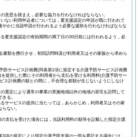
者の意思を踏まえ，必要な協力を行わなければならない。
ていない利用申込者については，要支援認定の申請が既に行われて
速やかに当該申請が行われるよう必要な援助を行わなければならな
る要支援認定の有効期間の満了日の30日前には行われるよう，必
る書類を携行させ，初回訪問時及び利用者又はその家族から求めら
護予防サービス計画費
(同条第1項に規定する介護予防サービス計画費
)
を提供した際にその利用者から支払を受ける利用料
(介護予防サー
ビス計画費の額との間に，不合理な差額が生じないようにしなけ
者の選定により通常の事業の実施地域以外の地域の居宅を訪問して
できる。
係るサービスの提供に当たっては，あらかじめ，利用者又はその家
ならない。
料の支払を受けた場合には，当該利用料の額等を記載した指定介護
3第3項の規定により指定介護予防支援の一部を委託する場合には，