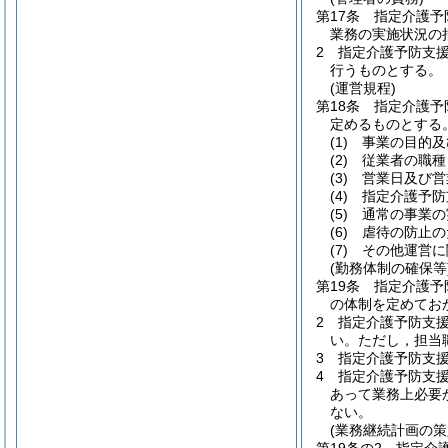
第17条
指定介護予
業務の実施状況の
2
指定介護予防支
行うものとする。
(運営規程)
第18条
指定介護予
定めるものとする
(1)
事業の目的及
(2)
従業者の職種
(3)
営業日及び営
(4)
指定介護予防
(5)
通常の事業の
(6)
虐待の防止の
(7)
その他運営に
(勤務体制の確保等
第19条
指定介護予
の体制を定めてお
2
指定介護予防支
い。
ただし，担当
3
指定介護予防支
4
指定介護予防支
あって業務上必要
ない。
(業務継続計画の策