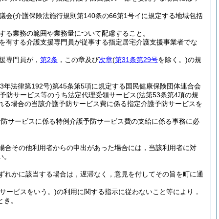
議会
(介護保険法施行規則第140条の66第1号イに規定する地域包括
する業務の範囲や業務量について配慮すること。
を有する介護支援専門員が従事する指定居宅介護支援事業者でな
援専門員が，
第2条
，この章及び
次章
(
第31条第29号
を除く。)
の規
33年法律第192号)
第45条第5項に規定する国民健康保険団体連合会
予防サービス等のうち法定代理受領サービス
(法第53条第4項の規
れる場合の当該介護予防サービス費に係る指定介護予防サービスを
予防サービスに係る特例介護予防サービス費の支給に係る事務に必
場合その他利用者からの申出があった場合には，当該利用者に対
い。
ずれかに該当する場合は，遅滞なく，意見を付してその旨を町に通
象サービスをいう。)
の利用に関する指示に従わないこと等により，
とき。