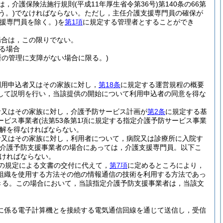
は，介護保険法施行規則
(平成11年厚生省令第36号)
第140条の66第
う。)
でなければならない。
ただし，主任介護支援専門員の確保が
支援専門員を除く。)
を
第1項
に規定する管理者とすることができ
場合は，この限りでない。
る場合
所の管理に支障がない場合に限る。)
利用申込者又はその家族に対し，
第18条
に規定する運営規程の概要
して説明を行い，当該提供の開始について利用申込者の同意を得な
者又はその家族に対し，介護予防サービス計画が
第2条
に規定する基
ービス事業者
(法第53条第1項に規定する指定介護予防サービス事業
解を得なければならない。
者又はその家族に対し，利用者について，病院又は診療所に入院す
定介護予防支援事業者の場合にあっては，介護支援専門員。以下こ
ければならない。
の規定による文書の交付に代えて，
第7項
に定めるところにより，
組織を使用する方法その他の情報通信の技術を利用する方法であっ
きる。
この場合において，当該指定介護予防支援事業者は，当該文
に係る電子計算機とを接続する電気通信回線を通じて送信し，受信