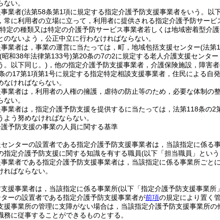
らない。
援事業者
(法第58条第1項に規定する指定介護予防支援事業者をいう。以下
，常に利用者の立場に立って，利用者に提供される指定介護予防サービ
特定の種類又は特定の介護予防サービス事業者若しくは地域密着型介護
とのないよう，公正中立に行わなければならない。
援事業者は，事業の運営に当たっては，町，地域包括支援センター
(法第
(昭和38年法律第133号)
第20条の7の2に規定する老人介護支援センタ
う。以下同じ。)
，他の指定介護予防支援事業者，介護保険施設，障害者
1条の17第1項第1号に規定する指定特定相談支援事業者，住民による
めなければならない。
援事業者は，利用者の人権の擁護，虐待の防止等のため，必要な体制の
らない。
事業者は，指定介護予防支援を提供するに当たっては，法第118条の2
うよう努めなければならない。
介護予防支援の事業の人員に関する基準
援センターの設置者である指定介護予防支援事業者は，当該指定に係る事
の指定介護予防支援に関する知識を有する職員
(以下「担当職員」という
援事業者である指定介護予防支援事業者は，当該指定に係る事業所ごとに
ければならない。
防支援事業者は，当該指定に係る事業所
(以下「指定介護予防支援事業所
ンターの設置者である指定介護予防支援事業者が
前項
の規定により置く
支援事業所の管理に支障がない場合は，当該指定介護予防支援事業所の
職務に従事することができるものとする。