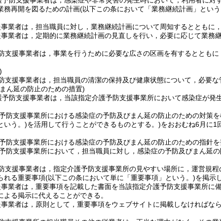
護予防支援事業者は，感染症や非常災害の発生時において，利用者に対
業務再開を図るための計画
(以下この条において「業務継続計画」という
援事業者は，担当職員に対し，業務継続計画について周知するとともに
援事業者は，定期的に業務継続計画の見直しを行い，必要に応じて業務
防支援事業者は，事業を行うために必要な広さの区画を有するとともに
)
防支援事業者は，担当職員の清潔の保持及び健康状態について，必要な
びまん延の防止のための措置)
護予防支援事業者は，当該指定介護予防支援事業所において感染症が発
予防支援事業所における感染症の予防及びまん延の防止のための対策を
という。)
を活用して行うことができるものとする。)
をおおむね6月に
予防支援事業所における感染症の予防及びまん延の防止のための指針を
予防支援事業所において，担当職員に対し，感染症の予防及びまん延の
防支援事業者は，指定介護予防支援事業所の見やすい場所に，運営規程
られる重要事項
(以下この条において単に「重要事項」という。)
を掲示
援事業者は，重要事項を記載した書面を当該指定介護予防支援事業所に
による掲示に代えることができる。
援事業者は，原則として，重要事項をウェブサイトに掲載しなければな