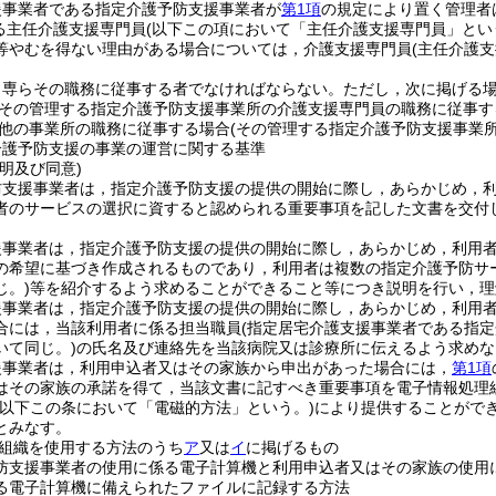
援事業者である指定介護予防支援事業者が
第1項
の規定により置く管理者
る主任介護支援専門員
(以下この項において「主任介護支援専門員」とい
等やむを得ない理由がある場合については，介護支援専門員
(主任介護
，専らその職務に従事する者でなければならない。
ただし，次に掲げる
その管理する指定介護予防支援事業所の介護支援専門員の職務に従事す
他の事業所の職務に従事する場合
(その管理する指定介護予防支援事業
介護予防支援の事業の運営に関する基準
明及び同意)
防支援事業者は，指定介護予防支援の提供の開始に際し，あらかじめ，
者のサービスの選択に資すると認められる重要事項を記した文書を交付
援事業者は，指定介護予防支援の提供の開始に際し，あらかじめ，利用
の希望に基づき作成されるものであり，利用者は複数の指定介護予防サ
じ。)
等を紹介するよう求めることができること等につき説明を行い，理
援事業者は，指定介護予防支援の提供の開始に際し，あらかじめ，利用
合には，当該利用者に係る担当職員
(指定居宅介護支援事業者である指
いて同じ。)
の氏名及び連絡先を当該病院又は診療所に伝えるよう求めな
援事業者は，利用申込者又はその家族から申出があった場合には，
第1項
はその家族の承諾を得て，当該文書に記すべき重要事項を電子情報処理
(以下この条において「電磁的方法」という。)
により提供することがで
とみなす。
組織を使用する方法のうち
ア
又は
イ
に掲げるもの
防支援事業者の使用に係る電子計算機と利用申込者又はその家族の使用
る電子計算機に備えられたファイルに記録する方法