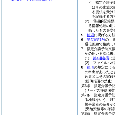
イ
指定介護予
はその家族の
る提供を受け
を記録する方
(2)
電磁的記録媒
る情報処理の用
録したものを交
5
前項
に掲げる方
6
第4項第1号
の「
通信回線で接続し
7
指定介護予防支
その用いる次に掲
(1)
第4項各号
に
(2)
ファイルへの
8
前項
の規定によ
の申出があったと
込者又はその家族
(提供拒否の禁止)
第6条
指定介護予
(サービス提供困難
第7条
指定介護予
る地域をいう。以
援事業者の紹介そ
(受給資格等の確認
第8条
指定介護予