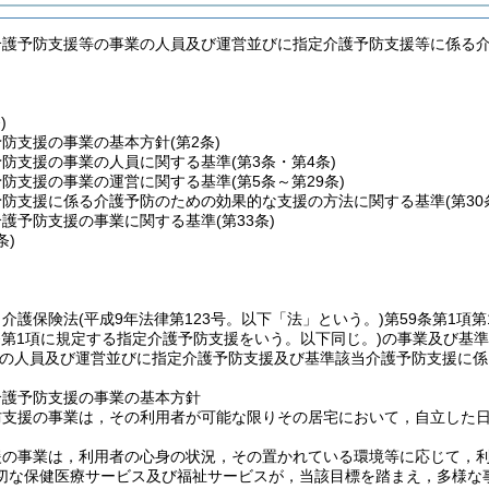
介護予防支援等の事業の人員及び運営並びに指定介護予防支援等に係る
)
予防支援の事業の基本方針
(第2条)
予防支援の事業の人員に関する基準
(第3条・第4条)
予防支援の事業の運営に関する基準
(第5条～第29条)
予防支援に係る介護予防のための効果的な支援の方法に関する基準
(第3
介護予防支援の事業に関する基準
(第33条)
条)
，介護保険法
(平成9年法律第123号。以下「法」という。)
第59条第1項
8条第1項に規定する指定介護予防支援をいう。以下同じ。)
の事業及び基準
の人員及び運営並びに指定介護予防支援及び基準該当介護予防支援に係
介護予防支援の事業の基本方針
防支援の事業は，その利用者が可能な限りその居宅において，自立した
援の事業は，利用者の心身の状況，その置かれている環境等に応じて，
切な保健医療サービス及び福祉サービスが，当該目標を踏まえ，多様な