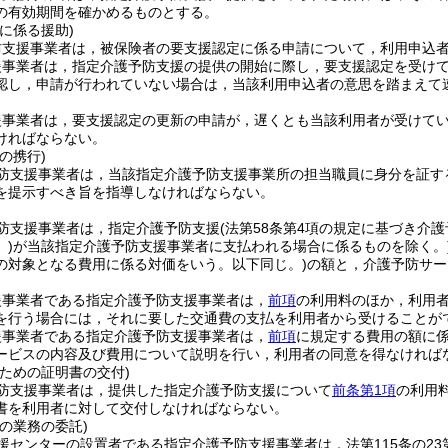
の有効期間を確かめるものとする。
に係る援助)
防支援事業者は，被保険者の要支援認定に係る申請について，利用申込
援事業者は，指定介護予防支援の提供の開始に際し，要支援認定を受け
認し，申請が行われていない場合は，当該利用申込者の意思を踏まえて
援事業者は，要支援認定の更新の申請が，遅くとも当該利用者が受けてい
ければならない。
の携行)
防支援事業者は，当該指定介護予防支援事業所の担当職員に身分を証す
を提示すべき旨を指導しなければならない。
防支援事業者は，指定介護予防支援
(法第58条第4項の規定に基づき介
)
が当該指定介護予防支援事業者に支払われる場合に係るものを除く。
の対象となる費用に係る対価をいう。以下同じ。)
の額と，介護予防サー
援事業者である指定介護予防支援事業者は，
前項
の利用料のほか，利用
を行う場合には，それに要した交通費の支払を利用者から受けることが
援事業者である指定介護予防支援事業者は，
前項
に規定する費用の額に
ービスの内容及び費用について説明を行い，利用者の同意を得なければ
ための証明書の交付)
防支援事業者は，提供した指定介護予防支援について
前条第1項
の利用
書を利用者に対して交付しなければならない。
の業務の委託)
援センターの設置者である指定介護予防支援事業者は，法第115条の2