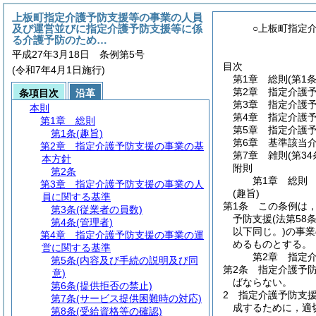
上板町指定介護予防支援等の事業の人員
及び運営並びに指定介護予防支援等に係
○上板町指定
る介護予防のため…
平成27年3月18日 条例第5号
目次
(令和7年4月1日施行)
第1章
総則
(第1条
第2章
指定介護
条項目次
沿革
第3章
指定介護
本則
第4章
指定介護
第1章
総則
第5章
指定介護
第1条
(趣旨)
第6章
基準該当
第2章
指定介護予防支援の事業の基
第7章
雑則
(第34
本方針
附則
第2条
第1章
総則
第3章
指定介護予防支援の事業の人
(趣旨)
員に関する基準
第1条
この条例は
第3条
(従業者の員数)
予防支援
(法第5
第4条
(管理者)
以下同じ。)
の事業
第4章
指定介護予防支援の事業の運
めるものとする。
営に関する基準
第2章
指定
第5条
(内容及び手続の説明及び同
第2条
指定介護予
意)
ばならない。
第6条
(提供拒否の禁止)
2
指定介護予防支
第7条
(サービス提供困難時の対応)
成するために，適
第8条
(受給資格等の確認)