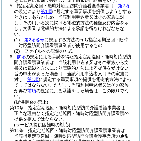
を電気通信回線で接続した電子情報処理組織をいう。
5
指定定期巡回・随時対応型訪問介護看護事業者は，
第2項
の規定により
第1項
に規定する重要事項を提供しようとする
ときは，あらかじめ，当該利用申込者又はその家族に対
し，その用いる次に掲げる電磁的方法の種類及び内容を示
し，文書又は電磁的方法による承諾を得なければならな
い。
(1)
第2項各号
に規定する方法のうち指定定期巡回・随時
対応型訪問介護看護事業者が使用するもの
(2)
ファイルへの記録の方式
6
前項
の規定による承諾を得た指定定期巡回・随時対応型訪
問介護看護事業者は，当該利用申込者又はその家族から文
書又は電磁的方法により電磁的方法による提供を受けない
旨の申出があった場合は，当該利用申込者又はその家族に
対し，
第1項
に規定する重要事項の提供を電磁的方法によっ
てしてはならない。
ただし，当該利用申込者又はその家族
が再び
前項
の規定による承諾をした場合は，この限りでな
い。
(提供拒否の禁止)
第10条
指定定期巡回・随時対応型訪問介護看護事業者は，
正当な理由なく指定定期巡回・随時対応型訪問介護看護の
提供を拒んではならない。
(サービス提供困難時の対応)
第11条
指定定期巡回・随時対応型訪問介護看護事業者は，
当該指定定期巡回・随時対応型訪問介護看護事業所の通常