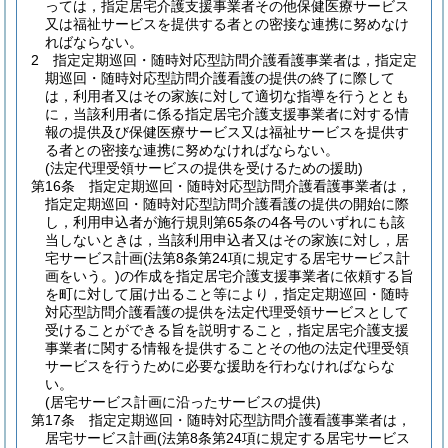
っては，指定居宅介護支援事業者その他保健医療サービス
又は福祉サービスを提供する者との密接な連携に努めなけ
ればならない。
2
指定定期巡回・随時対応型訪問介護看護事業者は，指定定
期巡回・随時対応型訪問介護看護の提供の終了に際して
は，利用者又はその家族に対して適切な指導を行うととも
に，当該利用者に係る指定居宅介護支援事業者に対する情
報の提供及び保健医療サービス又は福祉サービスを提供す
る者との密接な連携に努めなければならない。
(法定代理受領サービスの提供を受けるための援助)
第16条
指定定期巡回・随時対応型訪問介護看護事業者は，
指定定期巡回・随時対応型訪問介護看護の提供の開始に際
し，利用申込者が施行規則第65条の4各号のいずれにも該
当しないときは，当該利用申込者又はその家族に対し，居
宅サービス計画
(法第8条第24項に規定する居宅サービス計
画をいう。)
の作成を指定居宅介護支援事業者に依頼する旨
を町に対して届け出ること等により，指定定期巡回・随時
対応型訪問介護看護の提供を法定代理受領サービスとして
受けることができる旨を説明すること，指定居宅介護支援
事業者に関する情報を提供することその他の法定代理受領
サービスを行うために必要な援助を行わなければならな
い。
(居宅サービス計画に沿ったサービスの提供)
第17条
指定定期巡回・随時対応型訪問介護看護事業者は，
居宅サービス計画
(法第8条第24項に規定する居宅サービス