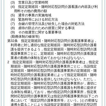
(3)
営業日及び営業時間
(4)
指定定期巡回・随時対応型訪問介護看護の内容及び利
用料その他の費用の額
(5)
通常の事業の実施地域
(6)
緊急時等における対応方法
(7)
合鍵の管理方法及び紛失した場合の対処方法
(8)
虐待の防止のための措置に関する事項
(9)
その他運営に関する重要事項
(勤務体制の確保等)
第32条
指定定期巡回・随時対応型訪問介護看護事業者は，
利用者に対し適切な指定定期巡回・随時対応型訪問介護看
護を提供できるよう，指定定期巡回・随時対応型訪問介護
看護事業所ごとに，定期巡回・随時対応型訪問介護看護従
業者の勤務の体制を定めておかなければならない。
2
指定定期巡回・随時対応型訪問介護看護事業者は，指定定
期巡回・随時対応型訪問介護看護事業所ごとに，当該指定
定期巡回・随時対応型訪問介護看護事業所の定期巡回・随
時対応型訪問介護看護従業者によって指定定期巡回・随時
対応型訪問介護看護を提供しなければならない。
ただし，
指定定期巡回・随時対応型訪問介護看護事業所が，適切に
指定定期巡回・随時対応型訪問介護看護を利用者に提供す
る体制を構築しており，他の指定訪問介護事業所，指定夜
間対応型訪問介護事業所又は指定訪問看護事業所
(以下この
条において「指定訪問介護事業所等」という。)
との密接な
連携を図ることにより当該指定定期巡回・随時対応型訪問