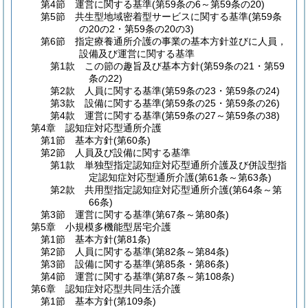
第4節
運営に関する基準
(第59条の6～第59条の20)
第5節
共生型地域密着型サービスに関する基準
(第59条
の20の2・第59条の20の3)
第6節
指定療養通所介護の事業の基本方針並びに人員，
設備及び運営に関する基準
第1款
この節の趣旨及び基本方針
(第59条の21・第59
条の22)
第2款
人員に関する基準
(第59条の23・第59条の24)
第3款
設備に関する基準
(第59条の25・第59条の26)
第4款
運営に関する基準
(第59条の27～第59条の38)
第4章
認知症対応型通所介護
第1節
基本方針
(第60条)
第2節
人員及び設備に関する基準
第1款
単独型指定認知症対応型通所介護及び併設型指
定認知症対応型通所介護
(第61条～第63条)
第2款
共用型指定認知症対応型通所介護
(第64条～第
66条)
第3節
運営に関する基準
(第67条～第80条)
第5章
小規模多機能型居宅介護
第1節
基本方針
(第81条)
第2節
人員に関する基準
(第82条～第84条)
第3節
設備に関する基準
(第85条・第86条)
第4節
運営に関する基準
(第87条～第108条)
第6章
認知症対応型共同生活介護
第1節
基本方針
(第109条)