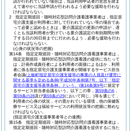
請が行われていない場合は，当該利用申込者の意思を踏ま
えて速やかに当該申請が行われるよう必要な援助を行わな
ければならない。
2
指定定期巡回・随時対応型訪問介護看護事業者は，指定居
宅介護支援が利用者に対して行われていない等の場合であ
って必要と認めるときは，要介護認定の更新の申請が，遅
くとも当該利用者が受けている要介護認定の有効期間が終
了する日の30日前までに行われるよう，必要な援助を行わ
なければならない。
(心身の状況等の把握)
第14条
指定定期巡回・随時対応型訪問介護看護事業者は，
指定定期巡回・随時対応型訪問介護看護の提供に当たって
は，計画作成責任者による利用者の面接によるほか，利用
者に係る指定居宅介護支援事業者が開催するサービス担当
者会議
(
上板町指定居宅介護支援等の事業の人員及び運営に
関する基準を定める条例
(平成30年条例第7号。以下「指定
居宅介護支援等基準条例」という。)
第14条第9号
に規定す
るサービス担当者会議をいう。以下この章，
第59条の6
，
第59条の28
及び
第59条の29
において同じ。)
等を通じて，
利用者の心身の状況，その置かれている環境，他の保健医
療サービス又は福祉サービスの利用状況等の把握に努めな
ければならない。
(指定居宅介護支援事業者等との連携)
第15条
指定定期巡回・随時対応型訪問介護看護事業者は，
指定定期巡回・随時対応型訪問介護看護を提供するに当た