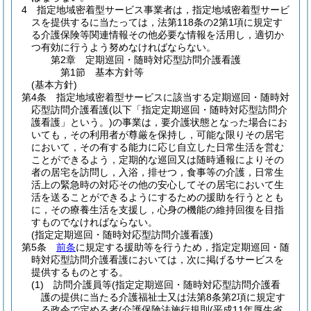
4
指定地域密着型サービス事業者は，指定地域密着型サービ
スを提供するに当たっては，法第118条の2第1項に規定す
る介護保険等関連情報その他必要な情報を活用し，適切か
つ有効に行うよう努めなければならない。
第2章
定期巡回・随時対応型訪問介護看護
第1節
基本方針等
(基本方針)
第4条
指定地域密着型サービスに該当する定期巡回・随時対
応型訪問介護看護
(以下「指定定期巡回・随時対応型訪問介
護看護」という。)
の事業は，要介護状態となった場合にお
いても，その利用者が尊厳を保持し，可能な限りその居宅
において，その有する能力に応じ自立した日常生活を営む
ことができるよう，定期的な巡回又は随時通報によりその
者の居宅を訪問し，入浴，排せつ，食事等の介護，日常生
活上の緊急時の対応その他の安心してその居宅において生
活を送ることができるようにするための援助を行うととも
に，その療養生活を支援し，心身の機能の維持回復を目指
すものでなければならない。
(指定定期巡回・随時対応型訪問介護看護)
第5条
前条
に規定する援助等を行うため，指定定期巡回・随
時対応型訪問介護看護においては，次に掲げるサービスを
提供するものとする。
(1)
訪問介護員等
(指定定期巡回・随時対応型訪問介護看
護の提供に当たる介護福祉士又は法第8条第2項に規定す
る政令で定める者
(介護保険法施行規則
(平成11年厚生省