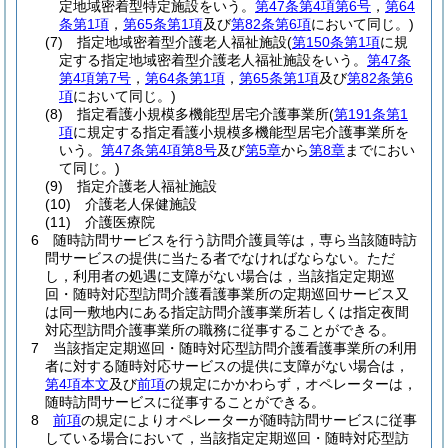
定地域密着型特定施設をいう。
第47条第4項第6号
，
第64
条第1項
，
第65条第1項
及び
第82条第6項
において同じ。)
(7)
指定地域密着型介護老人福祉施設
(
第150条第1項
に規
定する指定地域密着型介護老人福祉施設をいう。
第47条
第4項第7号
，
第64条第1項
，
第65条第1項
及び
第82条第6
項
において同じ。)
(8)
指定看護小規模多機能型居宅介護事業所
(
第191条第1
項
に規定する指定看護小規模多機能型居宅介護事業所を
いう。
第47条第4項第8号
及び
第5章
から
第8章
までにおい
て同じ。)
(9)
指定介護老人福祉施設
(10)
介護老人保健施設
(11)
介護医療院
6
随時訪問サービスを行う訪問介護員等は，専ら当該随時訪
問サービスの提供に当たる者でなければならない。
ただ
し，利用者の処遇に支障がない場合は，当該指定定期巡
回・随時対応型訪問介護看護事業所の定期巡回サービス又
は同一敷地内にある指定訪問介護事業所若しくは指定夜間
対応型訪問介護事業所の職務に従事することができる。
7
当該指定定期巡回・随時対応型訪問介護看護事業所の利用
者に対する随時対応サービスの提供に支障がない場合は，
第4項本文
及び
前項
の規定にかかわらず，オペレーターは，
随時訪問サービスに従事することができる。
8
前項
の規定によりオペレーターが随時訪問サービスに従事
している場合において，当該指定定期巡回・随時対応型訪