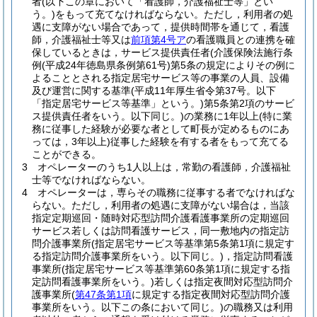
者
(以下この章において「看護師，介護福祉士等」とい
う。)
をもって充てなければならない。
ただし，利用者の処
遇に支障がない場合であって，提供時間帯を通じて，看護
師，介護福祉士等又は
前項第4号ア
の看護職員との連携を確
保しているときは，サービス提供責任者
(介護保険法施行条
例
(平成24年徳島県条例第61号)
第5条の規定によりその例に
よることとされる指定居宅サービス等の事業の人員、設備
及び運営に関する基準
(平成11年厚生省令第37号。以下
「指定居宅サービス等基準」という。)
第5条第2項のサービ
ス提供責任者をいう。以下同じ。)
の業務に1年以上
(特に業
務に従事した経験が必要な者として町長が定めるものにあ
っては，3年以上)
従事した経験を有する者をもって充てる
ことができる。
3
オペレーターのうち1人以上は，常勤の看護師，介護福祉
士等でなければならない。
4
オペレーターは，専らその職務に従事する者でなければな
らない。
ただし，利用者の処遇に支障がない場合は，当該
指定定期巡回・随時対応型訪問介護看護事業所の定期巡回
サービス若しくは訪問看護サービス，同一敷地内の指定訪
問介護事業所
(指定居宅サービス等基準第5条第1項に規定す
る指定訪問介護事業所をいう。以下同じ。)
，指定訪問看護
事業所
(指定居宅サービス等基準第60条第1項に規定する指
定訪問看護事業所をいう。)
若しくは指定夜間対応型訪問介
護事業所
(
第47条第1項
に規定する指定夜間対応型訪問介護
事業所をいう。以下この条において同じ。)
の職務又は利用