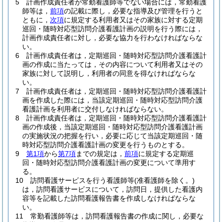
5
計画作成責任者が常勤看護師等でない場合には，常勤看護
師等は，
前項
の記載に際し，必要な指導及び管理を行うと
ともに，
次項
に規定する利用者又はその家族に対する定期
巡回・随時対応型訪問介護看護計画の説明を行う際には，
計画作成責任者に対し，必要な協力を行わなければならな
い。
6
計画作成責任者は，定期巡回・随時対応型訪問介護看護計
画の作成に当たっては，その内容について利用者又はその
家族に対して説明し，利用者の同意を得なければならな
い。
7
計画作成責任者は，定期巡回・随時対応型訪問介護看護計
画を作成した際には，当該定期巡回・随時対応型訪問介護
看護計画を利用者に交付しなければならない。
8
計画作成責任者は，定期巡回・随時対応型訪問介護看護計
画の作成後，当該定期巡回・随時対応型訪問介護看護計画
の実施状況の把握を行い，必要に応じて当該定期巡回・随
時対応型訪問介護看護計画の変更を行うものとする。
9
第1項
から
第7項
までの規定は，
前項
に規定する定期巡
回・随時対応型訪問介護看護計画の変更について準用す
る。
10
訪問看護サービスを行う看護師等
(准看護師を除く。)
は，訪問看護サービスについて，訪問日，提供した看護内
容等を記載した訪問看護報告書を作成しなければならな
い。
11
常勤看護師等は，訪問看護報告書の作成に関し，必要な