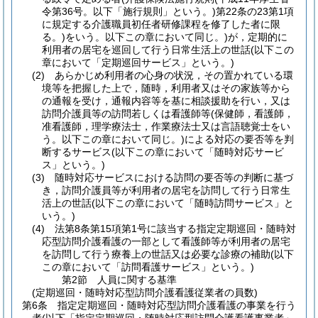
令第36号。以下「施行規則」という。)
第22条の23第1項
に規定する介護職員初任者研修課程を修了した者に限
る。)
をいう。以下この章において同じ。)
が，定期的に
利用者の居宅を巡回して行う日常生活上の世話
(以下この
章において「定期巡回サービス」という。)
(2)
あらかじめ利用者の心身の状況，その置かれている環
境等を把握した上で，随時，利用者又はその家族等から
の通報を受け，通報内容等を基に相談援助を行い，又は
訪問介護員等の訪問若しくは看護師等
(保健師，看護師，
准看護師，理学療法士，作業療法士又は言語聴覚士をい
う。以下この章において同じ。)
による対応の要否等を判
断するサービス
(以下この章において「随時対応サービ
ス」という。)
(3)
随時対応サービスにおける訪問の要否等の判断に基づ
き，訪問介護員等が利用者の居宅を訪問して行う日常生
活上の世話
(以下この章において「随時訪問サービス」と
いう。)
(4)
法第8条第15項第1号に該当する指定定期巡回・随時対
応型訪問介護看護の一部として看護師等が利用者の居宅
を訪問して行う療養上の世話又は必要な診療の補助
(以下
この章において「訪問看護サービス」という。)
第2節
人員に関する基準
(定期巡回・随時対応型訪問介護看護従業者の員数)
第6条
指定定期巡回・随時対応型訪問介護看護の事業を行う