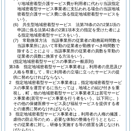
り地域密着型介護サービス費が利用者に代わり当該指定
地域密着型サービス事業者に支払われる場合の当該地域
密着型介護サービス費に係る指定地域密着型サービスを
いう。
(6)
共生型地域密着型サービス 法第78条の2の2第1項の
申請に係る法第42条の2第1項本文の指定を受けた者によ
る指定地域密着型サービスをいう。
(7)
常勤換算方法 当該事業所の従業者の勤務延時間数を
当該事業所において常勤の従業者が勤務すべき時間数で
除することにより，当該事業所の従業者の員数を常勤の
従業者の員数に換算する方法をいう。
(指定地域密着型サービスの事業の一般原則)
第3条
指定地域密着型サービス事業者は，利用者の意思及び
人格を尊重して，常に利用者の立場に立ったサービスの提
供に努めなければならない。
2
指定地域密着型サービス事業者は，指定地域密着型サービ
スの事業を運営するに当たっては，地域との結び付きを重
視し，町，他の地域密着型サービス事業者又は居宅サービ
ス事業者
(居宅サービス事業を行う者をいう。以下同じ。)
その他の保健医療サービス及び福祉サービスを提供する者
との連携に努めなければならない。
3
指定地域密着型サービス事業者は，利用者の人権の擁護，
虐待の防止等のため，必要な体制の整備を行うとともに，
その従業者に対し，研修を実施する等の措置を講じなけれ
ばならない。