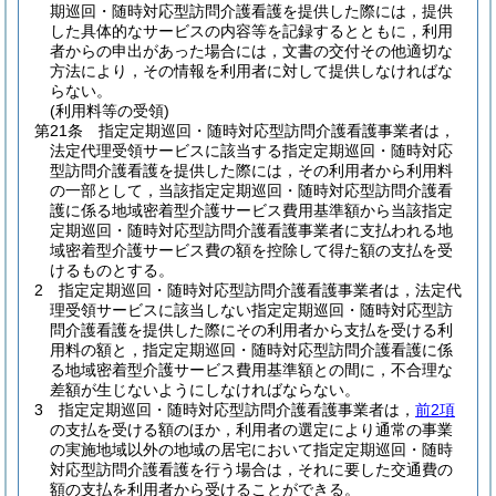
期巡回・随時対応型訪問介護看護を提供した際には，提供
した具体的なサービスの内容等を記録するとともに，利用
者からの申出があった場合には，文書の交付その他適切な
方法により，その情報を利用者に対して提供しなければな
らない。
(利用料等の受領)
第21条
指定定期巡回・随時対応型訪問介護看護事業者は，
法定代理受領サービスに該当する指定定期巡回・随時対応
型訪問介護看護を提供した際には，その利用者から利用料
の一部として，当該指定定期巡回・随時対応型訪問介護看
護に係る地域密着型介護サービス費用基準額から当該指定
定期巡回・随時対応型訪問介護看護事業者に支払われる地
域密着型介護サービス費の額を控除して得た額の支払を受
けるものとする。
2
指定定期巡回・随時対応型訪問介護看護事業者は，法定代
理受領サービスに該当しない指定定期巡回・随時対応型訪
問介護看護を提供した際にその利用者から支払を受ける利
用料の額と，指定定期巡回・随時対応型訪問介護看護に係
る地域密着型介護サービス費用基準額との間に，不合理な
差額が生じないようにしなければならない。
3
指定定期巡回・随時対応型訪問介護看護事業者は，
前2項
の支払を受ける額のほか，利用者の選定により通常の事業
の実施地域以外の地域の居宅において指定定期巡回・随時
対応型訪問介護看護を行う場合は，それに要した交通費の
額の支払を利用者から受けることができる。