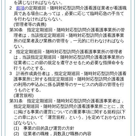
を講じなければならない。
2
前項
の定期巡回・随時対応型訪問介護看護従業者が看護職
員である場合にあっては，必要に応じて臨時応急の手当て
を行わなければならない。
(管理者等の責務)
第30条
指定定期巡回・随時対応型訪問介護看護事業所の管
理者は，当該指定定期巡回・随時対応型訪問介護看護事業
所の従業者及び業務の管理を，一元的に行わなければなら
ない。
2
指定定期巡回・随時対応型訪問介護看護事業所の管理者
は，当該指定定期巡回・随時対応型訪問介護看護事業所の
従業者にこの節の規定を遵守させるため必要な指揮命令を
行うものとする。
3
計画作成責任者は，指定定期巡回・随時対応型訪問介護看
護事業所に対する指定定期巡回・随時対応型訪問介護看護
の利用の申込みに係る調整等のサービスの内容の管理を行
うものとする。
(運営規程)
第31条
指定定期巡回・随時対応型訪問介護看護事業者は，
指定定期巡回・随時対応型訪問介護看護事業所ごとに，次
に掲げる事業の運営についての重要事項に関する規程
(以下
この章において「運営規程」という。)
を定めておかなけれ
ばならない。
(1)
事業の目的及び運営の方針
(2)
従業者の職種，員数及び職務の内容