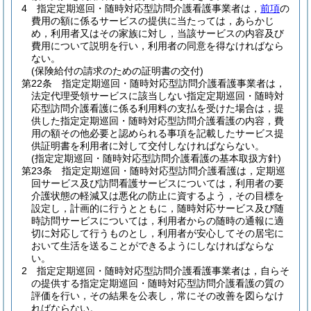
4
指定定期巡回・随時対応型訪問介護看護事業者は，
前項
の
費用の額に係るサービスの提供に当たっては，あらかじ
め，利用者又はその家族に対し，当該サービスの内容及び
費用について説明を行い，利用者の同意を得なければなら
ない。
(保険給付の請求のための証明書の交付)
第22条
指定定期巡回・随時対応型訪問介護看護事業者は，
法定代理受領サービスに該当しない指定定期巡回・随時対
応型訪問介護看護に係る利用料の支払を受けた場合は，提
供した指定定期巡回・随時対応型訪問介護看護の内容，費
用の額その他必要と認められる事項を記載したサービス提
供証明書を利用者に対して交付しなければならない。
(指定定期巡回・随時対応型訪問介護看護の基本取扱方針)
第23条
指定定期巡回・随時対応型訪問介護看護は，定期巡
回サービス及び訪問看護サービスについては，利用者の要
介護状態の軽減又は悪化の防止に資するよう，その目標を
設定し，計画的に行うとともに，随時対応サービス及び随
時訪問サービスについては，利用者からの随時の通報に適
切に対応して行うものとし，利用者が安心してその居宅に
おいて生活を送ることができるようにしなければならな
い。
2
指定定期巡回・随時対応型訪問介護看護事業者は，自らそ
の提供する指定定期巡回・随時対応型訪問介護看護の質の
評価を行い，その結果を公表し，常にその改善を図らなけ
ればならない。