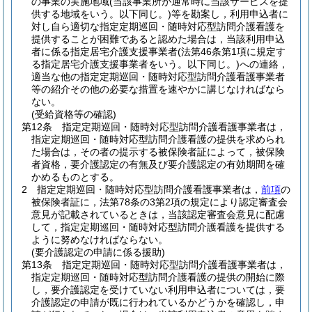
の事業の実施地域
(当該事業所が通常時に当該サービスを提
供する地域をいう。以下同じ。)
等を勘案し，利用申込者に
対し自ら適切な指定定期巡回・随時対応型訪問介護看護を
提供することが困難であると認めた場合は，当該利用申込
者に係る指定居宅介護支援事業者
(法第46条第1項に規定す
る指定居宅介護支援事業者をいう。以下同じ。)
への連絡，
適当な他の指定定期巡回・随時対応型訪問介護看護事業者
等の紹介その他の必要な措置を速やかに講じなければなら
ない。
(受給資格等の確認)
第12条
指定定期巡回・随時対応型訪問介護看護事業者は，
指定定期巡回・随時対応型訪問介護看護の提供を求められ
た場合は，その者の提示する被保険者証によって，被保険
者資格，要介護認定の有無及び要介護認定の有効期間を確
かめるものとする。
2
指定定期巡回・随時対応型訪問介護看護事業者は，
前項
の
被保険者証に，法第78条の3第2項の規定により認定審査会
意見が記載されているときは，当該認定審査会意見に配慮
して，指定定期巡回・随時対応型訪問介護看護を提供する
ように努めなければならない。
(要介護認定の申請に係る援助)
第13条
指定定期巡回・随時対応型訪問介護看護事業者は，
指定定期巡回・随時対応型訪問介護看護の提供の開始に際
し，要介護認定を受けていない利用申込者については，要
介護認定の申請が既に行われているかどうかを確認し，申