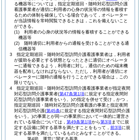
る機器等については，指定定期巡回・随時対応型訪問介護
看護事業者が適切に利用者の心身の状況等の情報を蓄積す
るための体制を確保している場合であって，オペレーター
が当該情報を常時閲覧できるときは，これを備えないこと
ができる。
(1)
利用者の心身の状況等の情報を蓄積することができる
機器等
(2)
随時適切に利用者からの通報を受けることができる通
信機器等
3
指定定期巡回・随時対応型訪問介護看護事業者は，利用者
が援助を必要とする状態となったときに適切にオペレータ
ーに通報できるよう，利用者に対し，通信のための端末機
器を配布しなければならない。
ただし，利用者が適切にオ
ペレーターに随時の通報を行うことができる場合は，この
限りでない。
4
指定定期巡回・随時対応型訪問介護看護事業者が指定夜間
対応型訪問介護事業者
(
第47条第1項
に規定する指定夜間対
応型訪問介護事業者をいう。)
の指定を併せて受け，かつ，
指定定期巡回・随時対応型訪問介護看護の事業と指定夜間
対応型訪問介護
(
第45条
に規定する指定夜間対応型訪問介護
をいう。)
の事業とが同一の事業所において一体的に運営さ
れている場合については，
第49条第1項
から
第3項
までに規
定する設備に関する基準を満たすことをもって，
前3項
に規
定する基準を満たしているものとみなすことができる。
第4節
運営に関する基準