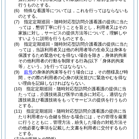
行うものとする。
(6)
特殊な看護等については，これを行ってはならないも
のとする。
(7)
指定定期巡回・随時対応型訪問介護看護の提供に当た
っては，懇切丁寧に行うことを旨とし，利用者又はその
家族に対し，サービスの提供方法等について，理解しや
すいように説明を行うものとする。
(8)
指定定期巡回・随時対応型訪問介護看護の提供に当た
っては，当該利用者又は他の利用者等の生命又は身体を
保護するため緊急やむを得ない場合を除き，身体的拘束
その他利用者の行動を制限する行為
(以下「身体的拘束
等」という。)
を行ってはならない。
(9)
前号
の身体的拘束等を行う場合には，その態様及び時
間，その際の利用者の心身の状況並びに緊急やむを得な
い理由を記録しなければならない。
(10)
指定定期巡回・随時対応型訪問介護看護の提供に当
たっては，介護技術及び医学の進歩に対応し，適切な介
護技術及び看護技術をもってサービスの提供を行うもの
とする。
(11)
指定定期巡回・随時対応型訪問介護看護の提供に当
たり利用者から合鍵を預かる場合には，その管理を厳重
に行うとともに，管理方法，紛失した場合の対処方法そ
の他必要な事項を記載した文書を利用者に交付するもの
とする。