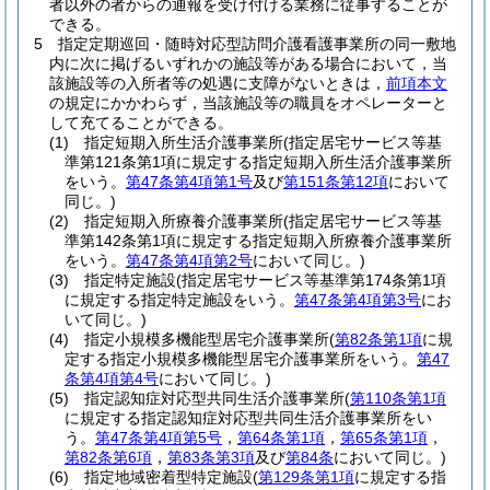
者以外の者からの通報を受け付ける業務に従事することが
できる。
5
指定定期巡回・随時対応型訪問介護看護事業所の同一敷地
内に次に掲げるいずれかの施設等がある場合において，当
該施設等の入所者等の処遇に支障がないときは，
前項本文
の規定にかかわらず，当該施設等の職員をオペレーターと
して充てることができる。
(1)
指定短期入所生活介護事業所
(指定居宅サービス等基
準第121条第1項に規定する指定短期入所生活介護事業所
をいう。
第47条第4項第1号
及び
第151条第12項
において
同じ。)
(2)
指定短期入所療養介護事業所
(指定居宅サービス等基
準第142条第1項に規定する指定短期入所療養介護事業所
をいう。
第47条第4項第2号
において同じ。)
(3)
指定特定施設
(指定居宅サービス等基準第174条第1項
に規定する指定特定施設をいう。
第47条第4項第3号
にお
いて同じ。)
(4)
指定小規模多機能型居宅介護事業所
(
第82条第1項
に規
定する指定小規模多機能型居宅介護事業所をいう。
第47
条第4項第4号
において同じ。)
(5)
指定認知症対応型共同生活介護事業所
(
第110条第1項
に規定する指定認知症対応型共同生活介護事業所をい
う。
第47条第4項第5号
，
第64条第1項
，
第65条第1項
，
第82条第6項
，
第83条第3項
及び
第84条
において同じ。)
(6)
指定地域密着型特定施設
(
第129条第1項
に規定する指