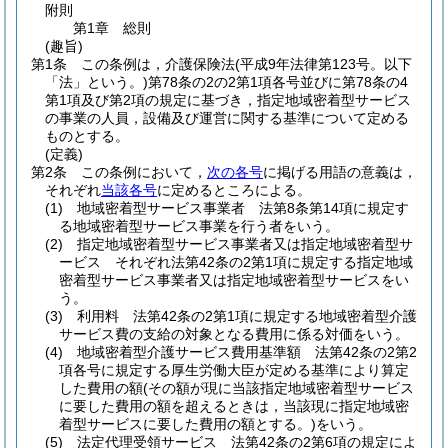
附則
第1章
総則
(趣旨)
第1条
この条例は，介護保険法
(平成9年法律第123号。以下
「法」という。)
第78条の2の2第1項各号並びに第78条の4
第1項及び第2項の規定に基づき，指定地域密着型サービス
の事業の人員，設備及び運営に関する基準について定める
ものとする。
(定義)
第2条
この条例において，
次の各号
に掲げる用語の意義は，
それぞれ
当該各号
に定めるところによる。
(1)
地域密着型サービス事業者 法第8条第14項に規定す
る地域密着型サービス事業を行う者をいう。
(2)
指定地域密着型サービス事業者又は指定地域密着型サ
ービス それぞれ法第42条の2第1項に規定する指定地域
密着型サービス事業者又は指定地域密着型サービスをい
う。
(3)
利用料 法第42条の2第1項に規定する地域密着型介護
サービス費の支給の対象となる費用に係る対価をいう。
(4)
地域密着型介護サービス費用基準額 法第42条の2第2
項各号に規定する厚生労働大臣が定める基準により算定
した費用の額
(その額が現に当該指定地域密着型サービス
に要した費用の額を超えるときは，当該現に指定地域密
着型サービスに要した費用の額とする。)
をいう。
(5)
法定代理受領サービス 法第42条の2第6項の規定によ