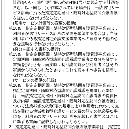
計画をいい，施行規則第65条の4第1号ハに規定する計画を
含む。以下同じ。)
が作成されている場合は，当該居宅サー
ビス計画に沿った指定定期巡回・随時対応型訪問介護看護
を提供しなければならない。
(居宅サービス計画等の変更の援助)
第18条
指定定期巡回・随時対応型訪問介護看護事業者は，
利用者が居宅サービス計画の変更を希望する場合は，当該
利用者に係る指定居宅介護支援事業者への連絡その他の必
要な援助を行わなければならない。
(身分を証する書類の携行)
第19条
指定定期巡回・随時対応型訪問介護看護事業者は，
定期巡回・随時対応型訪問介護看護従業者に身分を証する
書類を携行させ，面接時，初回訪問時及び利用者又はその
家族から求められたときは，これを提示すべき旨を指導し
なければならない。
(サービスの提供の記録)
第20条
指定定期巡回・随時対応型訪問介護看護事業者は，
指定定期巡回・随時対応型訪問介護看護を提供した際に
は，当該指定定期巡回・随時対応型訪問介護看護の提供日
及び内容，当該指定定期巡回・随時対応型訪問介護看護に
ついて法第42条の2第6項の規定により利用者に代わって支
払を受ける地域密着型介護サービス費の額その他必要な事
項を，利用者の居宅サービス計画を記載した書面又はこれ
に準ずる書面に記載しなければならない。
2
指定定期巡回・随時対応型訪問介護看護事業者は，指定定