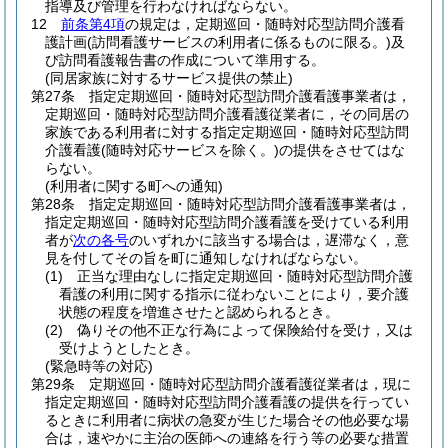
指導及び管理を行わなければならない。
12
前条第4項
の規定は，定期巡回・随時対応型訪問介護看
護計画
(訪問看護サービスの利用者に係るものに限る。)
及
び訪問看護報告書の作成について準用する。
(同居家族に対するサービス提供の禁止)
第27条
指定定期巡回・随時対応型訪問介護看護事業者は，
定期巡回・随時対応型訪問介護看護従業者に，その同居の
家族である利用者に対する指定定期巡回・随時対応型訪問
介護看護
(随時対応サービスを除く。)
の提供をさせてはな
らない。
(利用者に関する町への通知)
第28条
指定定期巡回・随時対応型訪問介護看護事業者は，
指定定期巡回・随時対応型訪問介護看護を受けている利用
者が
次の各号
のいずれかに該当する場合は，遅滞なく，意
見を付してその旨を町に通知しなければならない。
(1)
正当な理由なしに指定定期巡回・随時対応型訪問介護
看護の利用に関する指示に従わないことにより，要介護
状態の程度を増進させたと認められるとき。
(2)
偽りその他不正な行為によって保険給付を受け，又は
受けようとしたとき。
(緊急時等の対応)
第29条
定期巡回・随時対応型訪問介護看護従業者は，現に
指定定期巡回・随時対応型訪問介護看護の提供を行ってい
るときに利用者に病状の急変が生じた場合その他必要な場
合は，速やかに主治の医師への連絡を行う等の必要な措置