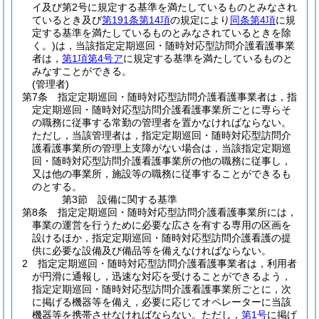
イ及び第2号に規定する基準を満たしているものとみなされ
ているとき及び
第191条第14項
の規定により
同条第4項
に規
定する基準を満たしているものとみなされているときを除
く。)
は，当該指定定期巡回・随時対応型訪問介護看護事業
者は，
第1項第4号ア
に規定する基準を満たしているものと
みなすことができる。
(管理者)
第7条
指定定期巡回・随時対応型訪問介護看護事業者は，指
定定期巡回・随時対応型訪問介護看護事業所ごとに専らそ
の職務に従事する常勤の管理者を置かなければならない。
ただし，当該管理者は，指定定期巡回・随時対応型訪問介
護看護事業所の管理上支障がない場合は，当該指定定期巡
回・随時対応型訪問介護看護事業所の他の職務に従事し，
又は他の事業所，施設等の職務に従事することができるも
のとする。
第3節
設備に関する基準
第8条
指定定期巡回・随時対応型訪問介護看護事業所には，
事業の運営を行うために必要な広さを有する専用の区画を
設けるほか，指定定期巡回・随時対応型訪問介護看護の提
供に必要な設備及び備品等を備えなければならない。
2
指定定期巡回・随時対応型訪問介護看護事業者は，利用者
が円滑に通報し，迅速な対応を受けることができるよう，
指定定期巡回・随時対応型訪問介護看護事業所ごとに，次
に掲げる機器等を備え，必要に応じてオペレーターに当該
機器等を携帯させなければならない。
ただし，
第1号
に掲げ