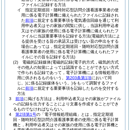
ファイルに記録する方法
イ
指定定期巡回・随時対応型訪問介護看護事業者の使
用に係る電子計算機に備えられたファイルに記録され
た
前項
に規定する重要事項を電気通信回線を通じて利
用申込者又はその家族の閲覧に供し，当該利用申込者
又はその家族の使用に係る電子計算機に備えられたフ
ァイルに当該重要事項を記録する方法
(電磁的方法によ
る提供を受ける旨の承諾又は受けない旨の申出をする
場合にあっては，指定定期巡回・随時対応型訪問介護
看護事業者の使用に係る電子計算機に備えられたファ
イルにその旨を記録する方法)
(2)
電磁的記録媒体
(電磁的記録
(電子的方式，磁気的方式
その他人の知覚によっては認識することができない方式
で作られる記録であって，電子計算機による情報処理の
用に供されるものをいう。
第203条第1項
において同
じ。)
に係る記録媒体をいう。)
をもって調製するファイ
ルに
前項
に規定する重要事項を記録したものを交付する
方法
3
前項
に掲げる方法は，利用申込者又はその家族がファイル
への記録を出力することにより文書を作成することができ
るものでなければならない。
4
第2項第1号
の「電子情報処理組織」とは，指定定期巡
回・随時対応型訪問介護看護事業者の使用に係る電子計算
機と，利用申込者又はその家族の使用に係る電子計算機と