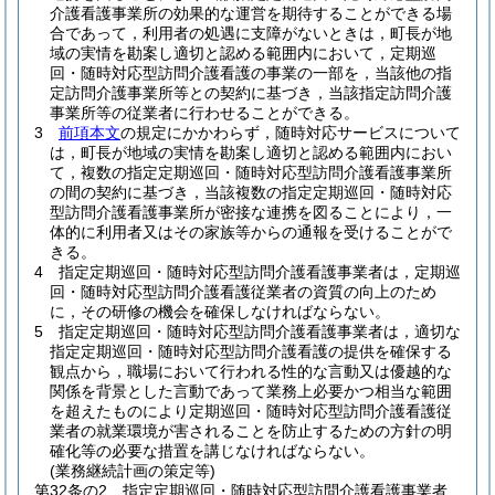
介護看護事業所の効果的な運営を期待することができる場
合であって，利用者の処遇に支障がないときは，町長が地
域の実情を勘案し適切と認める範囲内において，定期巡
回・随時対応型訪問介護看護の事業の一部を，当該他の指
定訪問介護事業所等との契約に基づき，当該指定訪問介護
事業所等の従業者に行わせることができる。
3
前項本文
の規定にかかわらず，随時対応サービスについて
は，町長が地域の実情を勘案し適切と認める範囲内におい
て，複数の指定定期巡回・随時対応型訪問介護看護事業所
の間の契約に基づき，当該複数の指定定期巡回・随時対応
型訪問介護看護事業所が密接な連携を図ることにより，一
体的に利用者又はその家族等からの通報を受けることがで
きる。
4
指定定期巡回・随時対応型訪問介護看護事業者は，定期巡
回・随時対応型訪問介護看護従業者の資質の向上のため
に，その研修の機会を確保しなければならない。
5
指定定期巡回・随時対応型訪問介護看護事業者は，適切な
指定定期巡回・随時対応型訪問介護看護の提供を確保する
観点から，職場において行われる性的な言動又は優越的な
関係を背景とした言動であって業務上必要かつ相当な範囲
を超えたものにより定期巡回・随時対応型訪問介護看護従
業者の就業環境が害されることを防止するための方針の明
確化等の必要な措置を講じなければならない。
(業務継続計画の策定等)
第32条の2
指定定期巡回・随時対応型訪問介護看護事業者