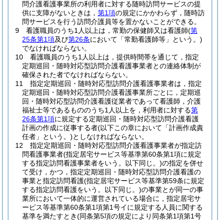
問介護看護事業所の利用者に対する随時訪問サービスの提
供に支障がないときは，
第1項
の規定にかかわらず，随時訪
問サービスを行う訪問介護員等を置かないことができる。
9
看護職員のうち1人以上は，常勤の保健師又は看護師
(
第
25条第1項
及び
第26条
において「常勤看護師等」という。)
でなければならない。
10
看護職員のうち1人以上は，提供時間帯を通じて，指定
定期巡回・随時対応型訪問介護看護事業者との連絡体制が
確保された者でなければならない。
11
指定定期巡回・随時対応型訪問介護看護事業者は，指定
定期巡回・随時対応型訪問介護看護事業所ごとに，定期巡
回・随時対応型訪問介護看護従業者であって看護師，介護
福祉士等であるもののうち1人以上を，利用者に対する
第
26条第1項
に規定する定期巡回・随時対応型訪問介護看護
計画の作成に従事する者
(以下この章において「計画作成責
任者」という。)
としなければならない。
12
指定定期巡回・随時対応型訪問介護看護事業者が指定訪
問看護事業者
(指定居宅サービス等基準第60条第1項に規定
する指定訪問看護事業者をいう。以下同じ。)
の指定を併せ
て受け，かつ，指定定期巡回・随時対応型訪問介護看護の
事業と指定訪問看護
(指定居宅サービス等基準第59条に規定
する指定訪問看護をいう。以下同じ。)
の事業とが同一の事
業所において一体的に運営されている場合に，指定居宅サ
ービス等基準第60条第1項第1号イに規定する人員に関する
基準を満たすとき
(同条第5項の規定により同条第1項第1号