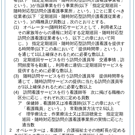
者
(以下「指定定期巡回・随時対応型訪問介護看護事業者」
という。)
が当該事業を行う事業所
(以下「指定定期巡回・
随時対応型訪問介護看護事業所」という。)
ごとに置くべき
従業者
(以下「定期巡回・随時対応型訪問介護看護従業者」
という。)
の職種及び員数は，次のとおりとする。
(1)
オペレーター
(随時対応サービスとして，利用者又は
その家族等からの通報に対応する定期巡回・随時対応型
訪問介護看護従業者をいう。以下この章において同
じ。)
指定定期巡回・随時対応型訪問介護看護を提供す
る時間帯
(以下この条において「提供時間帯」という。)
を通じて1以上確保されるために必要な数以上
(2)
定期巡回サービスを行う訪問介護員等 交通事情，訪
問頻度等を勘案し，利用者に適切に定期巡回サービスを
提供するために必要な数以上
(3)
随時訪問サービスを行う訪問介護員等 提供時間帯を
通じて，随時訪問サービスの提供に当たる訪問介護員等
が1以上確保されるために必要な数以上
(4)
訪問看護サービスを行う看護師等 次に掲げる職種の
区分に応じ，それぞれ次に定める員数
ア
保健師，看護師又は准看護師
(以下この章において
「看護職員」という。)
常勤換算方法で2.5以上
イ
理学療法士，作業療法士又は言語聴覚士 指定定期
巡回・随時対応型訪問介護看護事業所の実情に応じた
適当数
2
オペレーターは，看護師，介護福祉士その他町長が定める