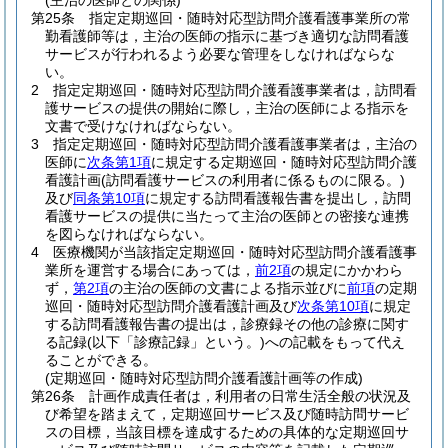
(主治の医師との関係)
第25条
指定定期巡回・随時対応型訪問介護看護事業所の常
勤看護師等は，主治の医師の指示に基づき適切な訪問看護
サービスが行われるよう必要な管理をしなければならな
い。
2
指定定期巡回・随時対応型訪問介護看護事業者は，訪問看
護サービスの提供の開始に際し，主治の医師による指示を
文書で受けなければならない。
3
指定定期巡回・随時対応型訪問介護看護事業者は，主治の
医師に
次条第1項
に規定する定期巡回・随時対応型訪問介護
看護計画
(訪問看護サービスの利用者に係るものに限る。)
及び
同条第10項
に規定する訪問看護報告書を提出し，訪問
看護サービスの提供に当たって主治の医師との密接な連携
を図らなければならない。
4
医療機関が当該指定定期巡回・随時対応型訪問介護看護事
業所を運営する場合にあっては，
前2項
の規定にかかわら
ず，
第2項
の主治の医師の文書による指示並びに
前項
の定期
巡回・随時対応型訪問介護看護計画及び
次条第10項
に規定
する訪問看護報告書の提出は，診療録その他の診療に関す
る記録
(以下「診療記録」という。)
への記載をもって代え
ることができる。
(定期巡回・随時対応型訪問介護看護計画等の作成)
第26条
計画作成責任者は，利用者の日常生活全般の状況及
び希望を踏まえて，定期巡回サービス及び随時訪問サービ
スの目標，当該目標を達成するための具体的な定期巡回サ