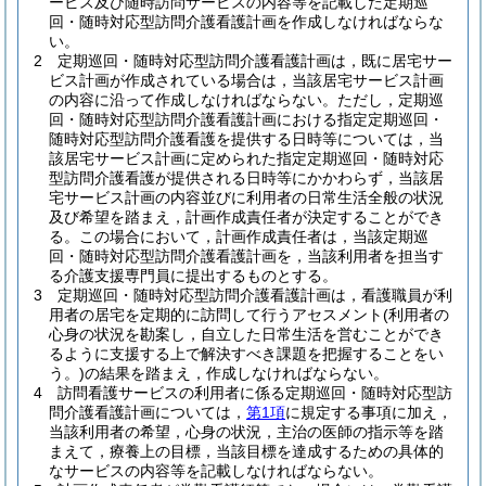
ービス及び随時訪問サービスの内容等を記載した定期巡
回・随時対応型訪問介護看護計画を作成しなければならな
い。
2
定期巡回・随時対応型訪問介護看護計画は，既に居宅サー
ビス計画が作成されている場合は，当該居宅サービス計画
の内容に沿って作成しなければならない。
ただし，定期巡
回・随時対応型訪問介護看護計画における指定定期巡回・
随時対応型訪問介護看護を提供する日時等については，当
該居宅サービス計画に定められた指定定期巡回・随時対応
型訪問介護看護が提供される日時等にかかわらず，当該居
宅サービス計画の内容並びに利用者の日常生活全般の状況
及び希望を踏まえ，計画作成責任者が決定することができ
る。
この場合において，計画作成責任者は，当該定期巡
回・随時対応型訪問介護看護計画を，当該利用者を担当す
る介護支援専門員に提出するものとする。
3
定期巡回・随時対応型訪問介護看護計画は，看護職員が利
用者の居宅を定期的に訪問して行うアセスメント
(利用者の
心身の状況を勘案し，自立した日常生活を営むことができ
るように支援する上で解決すべき課題を把握することをい
う。)
の結果を踏まえ，作成しなければならない。
4
訪問看護サービスの利用者に係る定期巡回・随時対応型訪
問介護看護計画については，
第1項
に規定する事項に加え，
当該利用者の希望，心身の状況，主治の医師の指示等を踏
まえて，療養上の目標，当該目標を達成するための具体的
なサービスの内容等を記載しなければならない。