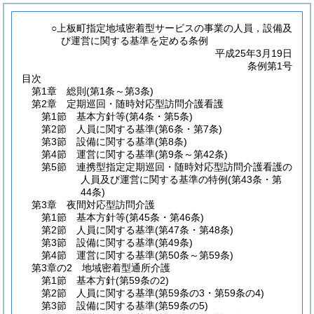
○上板町指定地域密着型サービスの事業の人員，設備及
び運営に関する基準を定める条例
平成25年3月19日
条例第1号
目次
第1章
総則
(第1条～第3条)
第2章
定期巡回・随時対応型訪問介護看護
第1節
基本方針等
(第4条・第5条)
第2節
人員に関する基準
(第6条・第7条)
第3節
設備に関する基準
(第8条)
第4節
運営に関する基準
(第9条～第42条)
第5節
連携型指定定期巡回・随時対応型訪問介護看護の
人員及び運営に関する基準の特例
(第43条・第
44条)
第3章
夜間対応型訪問介護
第1節
基本方針等
(第45条・第46条)
第2節
人員に関する基準
(第47条・第48条)
第3節
設備に関する基準
(第49条)
第4節
運営に関する基準
(第50条～第59条)
第3章の2
地域密着型通所介護
第1節
基本方針
(第59条の2)
第2節
人員に関する基準
(第59条の3・第59条の4)
第3節
設備に関する基準
(第59条の5)