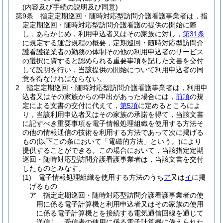
(内容及び手続の説明及び同意)
第9条
指定定期巡回・随時対応型訪問介護看護事業者は，指
定定期巡回・随時対応型訪問介護看護の提供の開始に際
し，あらかじめ，利用申込者又はその家族に対し，
第31条
に規定する運営規程の概要，定期巡回・随時対応型訪問介
護看護従業者の勤務の体制その他の利用申込者のサービス
の選択に資すると認められる重要事項を記した文書を交付
して説明を行い，当該提供の開始について利用申込者の同
意を得なければならない。
2
指定定期巡回・随時対応型訪問介護看護事業者は，利用申
込者又はその家族からの申出があった場合には，
前項
の規
定による文書の交付に代えて，
第5項
に定めるところによ
り，当該利用申込者又はその家族の承諾を得て，当該文書
に記すべき重要事項を電子情報処理組織を使用する方法そ
の他の情報通信の技術を利用する方法であって次に掲げる
もの
(以下この条において「電磁的方法」という。)
により
提供することができる。
この場合において，当該指定定期
巡回・随時対応型訪問介護看護事業者は，当該文書を交付
したものとみなす。
(1)
電子情報処理組織を使用する方法のうち
ア
又は
イ
に掲
げるもの
ア
指定定期巡回・随時対応型訪問介護看護事業者の使
用に係る電子計算機と利用申込者又はその家族の使用
に係る電子計算機とを接続する電気通信回線を通じて
送信し，受信者の使用に係る電子計算機に備えられた