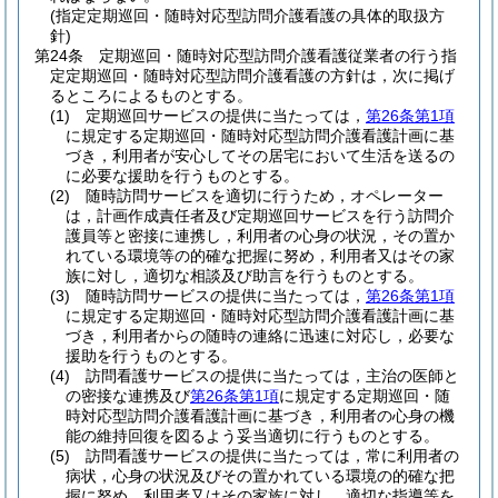
(指定定期巡回・随時対応型訪問介護看護の具体的取扱方
針)
第24条
定期巡回・随時対応型訪問介護看護従業者の行う指
定定期巡回・随時対応型訪問介護看護の方針は，次に掲げ
るところによるものとする。
(1)
定期巡回サービスの提供に当たっては，
第26条第1項
に規定する定期巡回・随時対応型訪問介護看護計画に基
づき，利用者が安心してその居宅において生活を送るの
に必要な援助を行うものとする。
(2)
随時訪問サービスを適切に行うため，オペレーター
は，計画作成責任者及び定期巡回サービスを行う訪問介
護員等と密接に連携し，利用者の心身の状況，その置か
れている環境等の的確な把握に努め，利用者又はその家
族に対し，適切な相談及び助言を行うものとする。
(3)
随時訪問サービスの提供に当たっては，
第26条第1項
に規定する定期巡回・随時対応型訪問介護看護計画に基
づき，利用者からの随時の連絡に迅速に対応し，必要な
援助を行うものとする。
(4)
訪問看護サービスの提供に当たっては，主治の医師と
の密接な連携及び
第26条第1項
に規定する定期巡回・随
時対応型訪問介護看護計画に基づき，利用者の心身の機
能の維持回復を図るよう妥当適切に行うものとする。
(5)
訪問看護サービスの提供に当たっては，常に利用者の
病状，心身の状況及びその置かれている環境の的確な把
握に努め，利用者又はその家族に対し，適切な指導等を