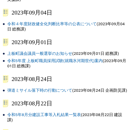
2023年09月04日
令和４年度財政健全化判断比率等の公表について
(
2023年09月04
日
総務課
)
2023年09月01日
上板町議会議員一般選挙のお知らせ
(
2023年09月01日
総務課
)
令和5年度 上板町職員採用試験(就職氷河期世代)案内
(
2023年09月
01日
総務課
)
2023年08月24日
弾道ミサイル落下時の行動について
(
2023年08月24日
企画防災課
)
2023年08月22日
令和5年8月分建設工事等入札結果一覧表
(
2023年08月22日
建設
課
)