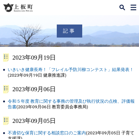
検
メ
索
ニ
ュ
ー
記事
2023年09月19日
いきいき健康長寿！「フレイル予防川柳コンテスト」結果発表！
(
2023年09月19日
健康推進課
)
2023年09月06日
令和５年度 教育に関する事務の管理及び執行状況の点検、評価報
告書
(
2023年09月06日
教育委員会事務局
)
2023年09月05日
不適切な保育に関する相談窓口のご案内
(
2023年09月05日
子育て
支援課
)