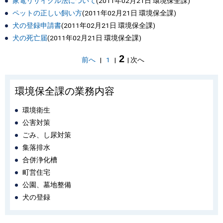
家電リサイクル法について
(
2011年02月21日
環境保全課
)
ペットの正しい飼い方
(
2011年02月21日
環境保全課
)
犬の登録申請書
(
2011年02月21日
環境保全課
)
犬の死亡届
(
2011年02月21日
環境保全課
)
2
前へ
|
1
|
|
次へ
環境保全課の業務内容
環境衛生
公害対策
ごみ、し尿対策
集落排水
合併浄化槽
町営住宅
公園、墓地整備
犬の登録