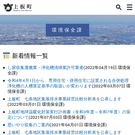
検
メ
索
ニ
ュ
ー
環境保全課
新着情報一覧
し尿収集運搬業・浄化槽清掃業許可業者
(
2022年04月19日
環境保
全課
)
令和4年4月1日から、専用住宅・併用住宅に設置される合併処理
浄化槽の人槽算定基準の取扱いが変わります
(
2022年03月07日
環
境保全課
)
上板町 七条地区集落排水事業経営比較分析表を公表します
(
2022年03月01日
環境保全課
)
上板町地球温暖化対策実行計画書（令和3年度～令和7年度）の策
定について
(
2021年07月03日
環境保全課
)
思いやり収集のご案内
(
2021年04月01日
環境保全課
)
上板町 七条地区集落排水事業経営比較分析表を公表します