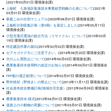
(
2021年03月01日
環境保全課
)
上板町 七条地区集落排水事業経営戦略の公表について
(
2021年
03月01日
環境保全課
)
家庭ごみの分別マニュアル
(
2020年08月01日
環境保全課
)
上板町分別収集計画（第9期）を策定しました
(
2019年05月17日
環境保全課
)
小型充電式電池の処分方法（リサイクル）について
(
2015年03月
19日
環境保全課
)
特定建設作業の届出
(
2015年02月02日
環境保全課
)
セアカゴケグモにご注意下さい。
(
2014年08月20日
環境保全課
)
犬のふん害防止について
(
2014年06月03日
環境保全課
)
農業集落排水使用料の改定のお知らせ
(
2014年04月01日
環境保全
課
)
FRP船の適正処理について
(
2014年02月07日
環境保全課
)
野外焼却（野焼き）の禁止について
(
2013年11月11日
環境保全課
)
社会資本総合整備計画(地域住宅支援）
(
2012年04月09日
環境保全
課
)
農業集落排水-様式
(
2012年04月01日
環境保全課
)
道路上の小動物の死骸について
(
2011年03月01日
環境保全課
)