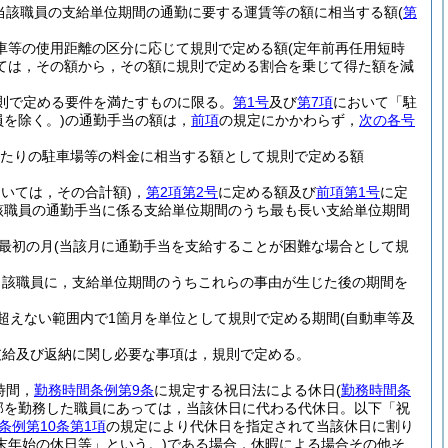
当該職員の支給単位期間の通勤に要する運賃等の額に相当する額
(
第
動車等の使用距離の区分に応じて規則で定める額
(定年前再任用短時
ては，その額から，その額に規則で定める割合を乗じて得た額を減
則で定める要件を満たすものに限る。
第1号
及び
第7項
において「駐
員を除く。)
の通勤手当の額は，
前項
の規定にかかわらず，
次の各号
月あたりの駐車場等の料金に相当する額として規則で定める額
おいては，その合計額)
，
第2項第2号
に定める額及び
前項第1号
に定
該職員の通勤手当に係る支給単位期間のうち最も長い支給単位期間
最初の月
(当該月に通勤手当を支給することが困難な場合として規
当該職員に，支給単位期間のうちこれらの事由が生じた後の期間を
超えない範囲内で1箇月を単位として規則で定める期間
(自動車等及
支給及び返納に関し必要な事項は，規則で定める。
時間，
勤務時間条例第9条
に規定する祝日法による休日
(
勤務時間条
部を勤務した職員にあっては，当該休日に代わる代休日。以下「祝
条例第10条第1項
の規定により代休日を指定されて当該休日に割り
末年始の休日等」という。)
である場合，休暇による場合その他そ