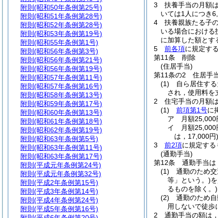
3
扶養手当の月額
附則
(昭和50年条例第25号)
いては1人につき6,
附則
(昭和51年条例第28号)
4
扶養親族たる子の
附則
(昭和52年条例第28号)
いる場合における
附則
(昭和53年条例第19号)
に加算した額とす
附則
(昭和55年条例第1号)
5
前各項
に規定す
附則
(昭和56年条例第3号)
第11条
削除
附則
(昭和56年条例第21号)
(住居手当)
附則
(昭和56年条例第19号)
第11条の2
住居手
附則
(昭和57年条例第11号)
(1)
自ら居住する
附則
(昭和57年条例第16号)
され，使用料を
附則
(昭和58年条例第13号)
2
住宅手当の月額
附則
(昭和59年条例第17号)
(1)
前項第1号
に
附則
(昭和60年条例第13号)
ア
月額25,0
附則
(昭和61年条例第18号)
イ
月額25,0
附則
(昭和62年条例第19号)
は，17,000円
附則
(昭和63年条例第5号)
3
前2項
に規定する
附則
(昭和63年条例第11号)
(通勤手当)
附則
(昭和63年条例第17号)
第12条
通勤手当は
附則
(平成元年条例第24号)
(1)
通勤のため交
附則
(平成元年条例第32号)
等」という。)
を
附則
(平成2年条例第15号)
るものを除く。)
附則
(平成3年条例第14号)
(2)
通勤のため自
附則
(平成4年条例第24号)
用しないで徒歩
附則
(平成5年条例第16号)
2
通勤手当の額は
附則
(平成6年条例第20号)