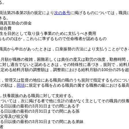
る。
員法第25条第2項の規定により
次の各号
に掲げるものについては，職員
きる。
職員互助会の掛金
組合費
生を目的として取り扱う事業のために支払うべき費用
るもののほか，これらに準ずるもので任命権者が認めるもの
職員から申出があったときは，口座振替の方法により支払うことができ
料月額が職務の複雑，困難若しくは責任の度又は勤労の強度，勤務時間
に対し適当でないと認めるときは，その特殊性に基づき，規則で，給料
定める給料月額の調整額は，調整前における給料月額の100分の25を
は，管理又は監督の地位にある職員の職のうち規則で指定するものにつ
当の額は，
同項
に規定する職を占める職員の属する職務の級における最高
，扶養親族のある職員に対して支給する。
については，次に掲げる者で他に生計の途がなく主としてその職員の扶
する日以後の最初の3月31日までの間にある子
する日以後の最初の3月31日までの間にある孫
の父母及び祖父母
する日以後の最初の3月31日までの間にある弟妹
者