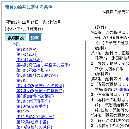
職員の給与に関する条例
○職員の給与
昭和32年12月14日 条例第9号
(趣旨)
(令和8年4月1日施行)
第1条
この条例は
受けない職員を除
条項目次
沿革
う。)
の給与の種類
本則
(給料)
第1条
(趣旨)
第2条
給料は，正
第2条
(給料)
務手当，休日勤務
第3条
(給料表)
2
宿舎，食事，制
第4条
(初任給，昇格等の基準)
料から控除する。
第5条
(昇給の基準)
(給料表)
第6条
(給料の支給方法)
第3条
給料表は，
第7条
2
職員の職務は，
第7条の2
(給与からの控除)
準職務表は
別表第
第7条の3
(給与の口座振替)
3
任命権者は，全
第8条
(給料の調整額)
4
給料表の種類は
第9条
(管理職手当)
(1)
行政職給料表
第10条
(扶養手当)
(初任給，昇格等の
第11条
第4条
職員の職務
第11条の2
(住居手当)
2
新たに給料表の
第12条
(通勤手当)
3
職員が1の職務
第13条
(給与の減額)