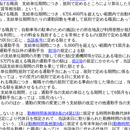
掲げる職員 支給単位期間につき，規則で定めるところにより算出した
賃等相当額」という。)
掲げる職員 支給単位期間につき，6万6,400円を超えない範囲内で自
ち，支給単位期間当たりの通勤回数を考慮して規則で定める職員にあっ
げる職員で，自動車等の駐車のための施設
(その所在地及び利用形態が規
を利用し，その料金を負担することを常例とするもの
(規則で定める職
の区分に応じ，
当該各号
に定める額とする。
る通勤手当 支給単位期間につき，5,000円を超えない範囲内で1箇
る通勤手当以外の通勤手当
前項
の規定による額
その支給単位期間の月数で除して得た額
(交通機関等が2以上ある場合に
15万円を超える職員の通勤手当の額は，
前2項
の規定にかかわらず，当
に当該支給単位期間の月数を乗じて得た額とする。
給単位期間
(規則で定める通勤手当にあっては，規則で定める期間)
に係る
あっては，その翌月)
の規則で定める日に支給する。
される職員につき，離職その他の規則で定める事由が生じた場合には，
める額を返納させるものとする。
「支給単位期間」とは，通勤手当の支給の単位となる期間として6箇月を
通勤手当にあっては，1箇月)
をいう。
るもののほか，通勤の実情の変更に伴う支給額の改定その他通勤手当の
しないときは，
勤務時間条例第8条の4第1項
に規定する時間外勤務代休
規定により代休日を指定されて，当該休日に割り振られた勤務時間の全
」という。)
又は
勤務時間条例第9条
に規定する年末年始の休日
(
勤務時間
の全部を勤務した職員にあっては，当該休日に代わる代休日。以下「年