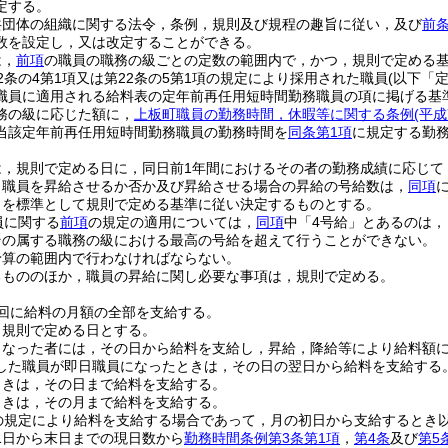
定する。
共団体の組織に関する法令，条例，規則及び規程の趣旨に従い，及び
前
数を設定し，又は改定することができる。
は，
前項
の職員の職務の級ごとの定数の範囲内で，かつ，規則で定める
2条の4第1項又は第22条の5第1項の規定により採用された職員
(以下「
職員に適用される給料表の定年前再任用短時間勤務職員の項に掲げる基
務の級に応じた額に，
上板町職員の勤務時間，休暇等に関する条例
(平
当該定年前再任用短時間勤務職員の勤務時間を
同条第1項
に規定する勤
は，規則で定める日に，同日前1年間におけるその者の勤務成績に応じて
り職員を昇給させるか否か及び昇給させる場合の昇給の号給数は，
同項
とを標準として規則で定める基準に従い決定するものとする。
員に関する
前項
の規定の適用については，
同項
中「4号給」とあるのは，
その属する職務の級における最高の号給を超えて行うことができない。
予算の範囲内で行わなければならない。
るもののほか，職員の昇給に関し必要な事項は，規則で定める。
1回に給料の月額の全部を支給する。
，規則で定める日とする。
となった者には，その日から給料を支給し，昇給，降給等により給料額
した職員が即日職員になったときは，その日の翌日から給料を支給する
ときは，その日まで給料を支給する。
ときは，その月まで給料を支給する。
の規定により給料を支給する場合であって，月の初日から支給するとき
1日から末日までの現日数から
勤務時間条例第3条第1項
，
第4条
及び
第5