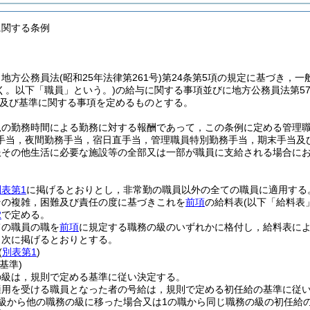
に関する条例
，地方公務員法
(昭和25年法律第261号)
第24条第5項の規定に基づき，一
く。以下「職員」という。)
の給与に関する事項並びに地方公務員法第5
及び基準に関する事項を定めるものとする。
規の勤務時間による勤務に対する報酬であって，この条例に定める管理
手当，夜間勤務手当，宿日直手当，管理職員特別勤務手当，期末手当及
服その他生活に必要な施設等の全部又は一部が職員に支給される場合に
別表第1
に掲げるとおりとし，非常勤の職員以外の全ての職員に適用する
その複雑，困難及び責任の度に基づきこれを
前項
の給料表
(以下「給料表
2
で定める。
ての職員の職を
前項
に規定する職務の級のいずれかに格付し，給料表に
，次に掲げるとおりとする。
(
別表第1
)
基準)
の級は，規則で定める基準に従い決定する。
適用を受ける職員となった者の号給は，規則で定める初任給の基準に従
の級から他の職務の級に移った場合又は1の職から同じ職務の級の初任給