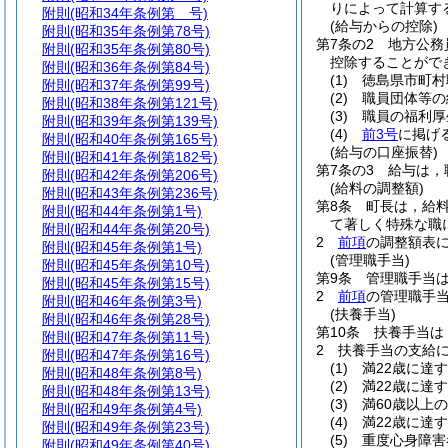
りによって計算す
附則
(昭和34年条例第 号)
(給与からの控除)
附則
(昭和35年条例第78号)
第7条の2
地方公務
附則
(昭和35年条例第80号)
控除することがで
附則
(昭和36年条例第84号)
(1)
徳島県市町村
附則
(昭和37年条例第99号)
(2)
職員団体等の
附則
(昭和38年条例第121号)
(3)
職員の福利厚
附則
(昭和39年条例第139号)
(4)
前3号
に掲げ
附則
(昭和40年条例第165号)
(給与の口座振替)
附則
(昭和41年条例第182号)
第7条の3
給与は，
附則
(昭和42年条例第206号)
(給料の調整額)
附則
(昭和43年条例第236号)
第8条
町長は，給
附則
(昭和44年条例第1号)
て著しく特殊な職
附則
(昭和44年条例第20号)
2
前項
の調整額表に
附則
(昭和45年条例第1号)
(管理職手当)
附則
(昭和45年条例第10号)
第9条
管理職手当
附則
(昭和45年条例第15号)
2
前項
の管理職手
附則
(昭和46年条例第3号)
(扶養手当)
附則
(昭和46年条例第28号)
第10条
扶養手当は
附則
(昭和47年条例第11号)
2
扶養手当の支給
附則
(昭和47年条例第16号)
(1)
満22歳に達
附則
(昭和48年条例第8号)
(2)
満22歳に達
附則
(昭和48年条例第13号)
(3)
満60歳以上
附則
(昭和49年条例第4号)
(4)
満22歳に達
附則
(昭和49年条例第23号)
(5)
重度心身障害
附則
(昭和49年条例第40号)