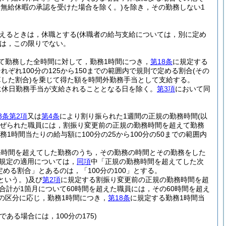
無給休暇の承認を受けた場合を除く。)
を除き，その勤務しない1
超えるときは，休職とする
(休職者の給与支給については，別に定め
は，この限りでない。
て勤務した全時間に対して，勤務1時間につき，
第18条
に規定する
ぞれ100分の125から150までの範囲内で規則で定める割合
(その
した割合)
を乗じて得た額を時間外勤務手当として支給する。
に休日勤務手当が支給されることとなる日を除く。
第3項
において同
3条第2項
又は
第4条
により割り振られた1週間の正規の勤務時間
(以
ぜられた職員には，割振り変更前の正規の勤務時間を超えて勤務
務1時間当たりの給与額に100分の25から100分の50までの範囲内
務時間を超えてした勤務のうち，その勤務の時間とその勤務をした
規定の適用については，
同項
中「正規の勤務時間を超えてした次
定める割合」とあるのは，「100分の100」とする。
という。)
及び
第2項
に規定する割振り変更前の正規の勤務時間を超
合計が1箇月について60時間を超えた職員には，その60時間を超え
の区分に応じ，勤務1時間につき，
第18条
に規定する勤務1時間当
ある場合には，100分の175)