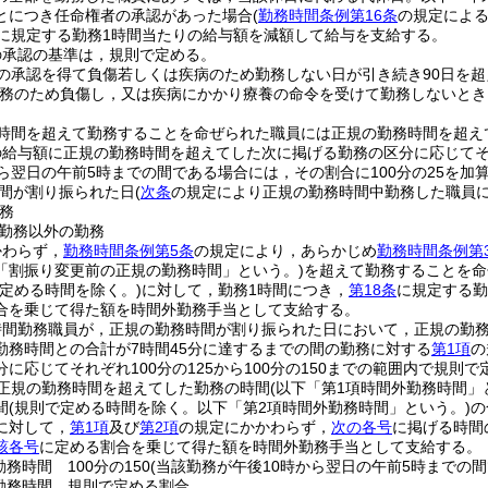
とにつき任命権者の承認があった場合
(
勤務時間条例第16条
の規定による
に規定する勤務1時間当たりの給与額を減額して給与を支給する。
の承認の基準は，規則で定める。
の承認を得て負傷若しくは疾病のため勤務しない日が引き続き90日を
務のため負傷し，又は疾病にかかり療養の命令を受けて勤務しないとき
時間を超えて勤務することを命ぜられた職員には正規の勤務時間を超え
の給与額に正規の勤務時間を超えてした次に掲げる勤務の区分に応じてそれ
ら翌日の午前5時までの間である場合には，その割合に100分の25を加算
間が割り振られた日
(
次条
の規定により正規の勤務時間中勤務した職員
務
勤務以外の勤務
かわらず，
勤務時間条例第5条
の規定により，あらかじめ
勤務時間条例第
「割振り変更前の正規の勤務時間」という。)
を超えて勤務することを命
で定める時間を除く。)
に対して，勤務1時間につき，
第18条
に規定する勤
合を乗じて得た額を時間外勤務手当として支給する。
時間勤務職員が，正規の勤務時間が割り振られた日において，正規の勤
勤務時間との合計が7時間45分に達するまでの間の勤務に対する
第1項
の
に応じてそれぞれ100分の125から100分の150までの範囲内で規則で
正規の勤務時間を超えてした勤務の時間
(以下「第1項時間外勤務時間」
間
(規則で定める時間を除く。以下「第2項時間外勤務時間」という。)
の
に対して，
第1項
及び
第2項
の規定にかかわらず，
次の各号
に掲げる時間
該各号
に定める割合を乗じて得た額を時間外勤務手当として支給する。
務時間 100分の150
(当該勤務が午後10時から翌日の午前5時までの間で
勤務時間 規則で定める割合