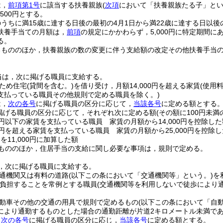
は，
前項第1号
に該当する扶養親族
(
次項
において「扶養親族たる子」とい
500円とする。
うちに満15歳に達する日後の最初の4月1日から満22歳に達する日以後
扶養手当ての月額は，
前項
の規定にかかわらず，5,000円に特定期間
る。
るもののほか，扶養親族の数の変更に伴う支給額の改定その他扶養手当
当は，次に掲げる職員に支給する。
ため住宅
(貸間を含む。)
を借り受け，月額14,000円を超える家賃
(使用
支払っている職員その他規則で定める職員を除く。)
は，
次の各号
に掲げる職員の区分に応じて，
当該各号
に定める額とする
掲げる職員の区分に応じて，それぞれ次に定める額
(その額に100円未
00円以下の家賃を支払っている職員 家賃の月額から14,000円を控除した
00円を超える家賃を支払っている職員 家賃の月額から25,000円を控除し
)
を11,000円に加算した額
もののほか，住居手当の支給に関し必要な事項は，規則で定める。
，次に掲げる職員に支給する。
通機関又は有料の道路
(以下この条において「交通機関等」という。)
を
負担することを常例とする職員
(交通機関等を利用しないで徒歩により
動車その他の交通の用具で規則で定めるもの
(以下この条において「自
により通勤するものとした場合の通勤距離が片道2キロメートル未満であ
，
次の各号
に掲げる職員の区分に応じ，
当該各号
に定める額とする。