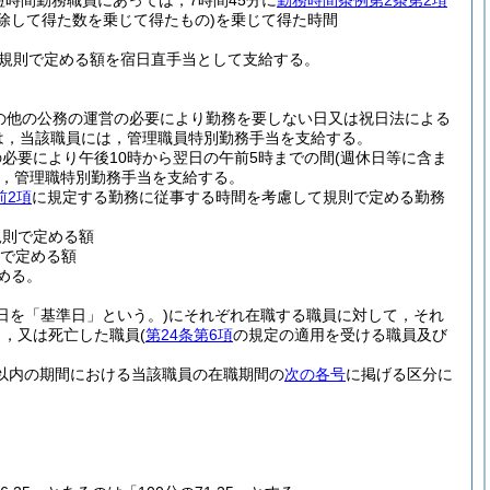
短時間勤務職員にあっては，7時間45分に
勤務時間条例第2条第2項
除して得た数を乗じて得たもの)
を乗じて得た時間
て規則で定める額を宿日直手当として支給する。
の他の公務の運営の必要により勤務を要しない日又は祝日法による
は，当該職員には，管理職員特別勤務手当を支給する。
必要により午後10時から翌日の午前5時までの間
(週休日等に含ま
，管理職特別勤務手当を支給する。
前2項
に規定する勤務に従事する時間を考慮して規則で定める勤務
規則で定める額
則で定める額
める。
日を「基準日」という。)
にそれぞれ在職する職員に対して，それ
し，又は死亡した職員
(
第24条第6項
の規定の適用を受ける職員及び
箇月以内の期間における当該職員の在職期間の
次の各号
に掲げる区分に