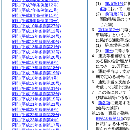
(1)
前項第1号
に
附則
(平成7年条例第12号)
4項
において「運
附則
(平成7年条例第21号)
(2)
前項第2号
に
附則
(平成8年条例第11号)
間勤務職員のう
附則
(平成9年条例第23号)
じた額)
附則
(平成10年条例第27号)
3
第1項第2号
に掲
附則
(平成11年条例第12号)
車場等」という。)
附則
(平成12年条例第24号)
に掲げる通勤手当
附則
(平成12年条例第40号)
(1)
駐車場等に係
附則
(平成13年条例第21号)
(2)
前号
に掲げ
附則
(平成14年条例第33号)
4
運賃等相当額を
附則
(平成15年条例第20号)
める額の合計額が
附則
(平成16年条例第9号)
につき，15万円
附則
(平成17年条例第18号)
5
通勤手当は，支
附則
(平成17年条例第19号)
則で定める場合に
附則
(平成18年条例第4号)
6
通勤手当を支給
附則
(平成19年条例第20号)
考慮して規則で定
附則
(平成19年条例第31号)
7
この条において
附則
(平成19年条例第33号)
び駐車場等に係る
附則
(平成21年条例第15号)
8
前各項
に規定す
附則
(平成21年条例第21号)
(給与の減額)
附則
(平成22年条例第9号)
第13条
職員が勤務
附則
(平成22年条例第28号)
例第10条第1項
の
附則
(平成23年条例第4号)
日法による休日等
附則
(平成23年条例第17号)
振られた勤務時間