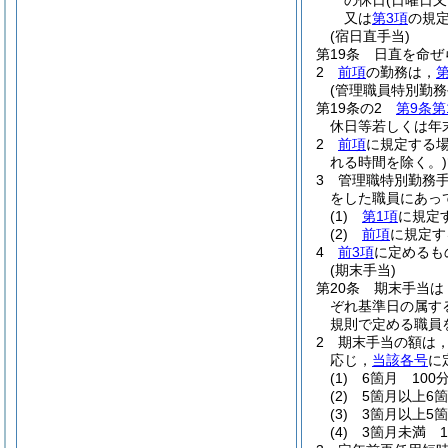
の休日
(日曜日
又は
第3項
の規
(宿日直手当)
第19条
日直を命ぜ
2
前項
の勤務は，
第
(管理職員特別勤務
第19条の2
第9条第
休日等若しくは年
2
前項
に規定する
れる時間を除く。)
3
管理職特別勤務
をした職員にあって
(1)
第1項
に規定
(2)
前項
に規定
4
前3項
に定めるも
(期末手当)
第20条
期末手当は，
ぞれ基準日の属す
規則で定める職員
2
期末手当の額は，
応じ，
当該各号
に
(1)
6箇月 100分
(2)
5箇月以上6箇
(3)
3箇月以上5箇
(4)
3箇月未満 1