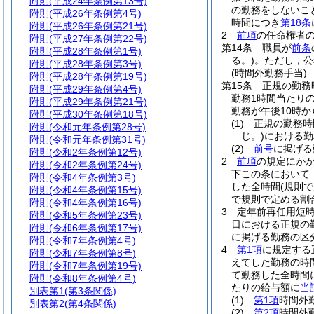
附則
(平成24年条例第13号)
の勤務をしないこ
附則
(平成26年条例第4号)
時間につき
第18条
附則
(平成26年条例第21号)
2
前項
の任命権者
附則
(平成27年条例第22号)
第14条
職員が
前条
附則
(平成28年条例第1号)
る。)
。
ただし，公
附則
(平成28年条例第3号)
(時間外勤務手当)
附則
(平成28年条例第19号)
第15条
正規の勤務
附則
(平成29年条例第4号)
勤務1時間当たり
附則
(平成29年条例第21号)
勤務が午後10時か
附則
(平成30年条例第18号)
(1)
正規の勤務時
附則
(令和元年条例第28号)
じ。)
における勤
附則
(令和元年条例第31号)
(2)
前号
に掲げる
附則
(令和2年条例第12号)
2
前項
の規定にか
附則
(令和2年条例第24号)
下この条において
附則
(令和4年条例第3号)
した全時間
(規則
附則
(令和4年条例第15号)
で規則で定める割
附則
(令和4年条例第16号)
3
定年前再任用短
附則
(令和5年条例第23号)
日における正規の
附則
(令和6年条例第17号)
に掲げる勤務の区分
附則
(令和7年条例第4号)
4
第1項
に規定する
附則
(令和7年条例第8号)
えてした勤務の時
附則
(令和7年条例第19号)
て勤務した全時間
附則
(令和8年条例第4号)
たりの給与額に
当
別表第1
(第3条関係)
(1)
第1項
時間外勤
別表第2
(第4条関係)
(2)
第2項
時間外