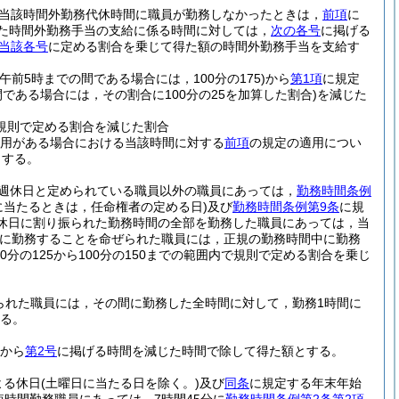
当該時間外勤務代休時間に職員が勤務しなかったときは，
前項
に
れた時間外勤務手当の支給に係る時間に対しては，
次の各号
に掲げる
当該各号
に定める割合を乗じて得た額の時間外勤務手当を支給す
前5時までの間である場合には，100分の175)
から
第1項
に規定
である場合には，その割合に100分の25を加算した割合)
を減じた
規則で定める割合を減じた割合
用がある場合における当該時間に対する
前項
の規定の適用につい
とする。
週休日と定められている職員以外の職員にあっては，
勤務時間条例
に当たるときは，任命権者の定める日)
及び
勤務時間条例第9条
に規
休日に割り振られた勤務時間の全部を勤務した職員にあっては，当
に勤務することを命ぜられた職員には，正規の勤務時間中に勤務
0分の125から100分の150までの範囲内で規則で定める割合を乗じ
られた職員には，その間に勤務した全時間に対して，勤務1時間に
する。
から
第2号
に掲げる時間を減じた時間で除して得た額とする。
よる休日
(土曜日に当たる日を除く。)
及び
同条
に規定する年末年始