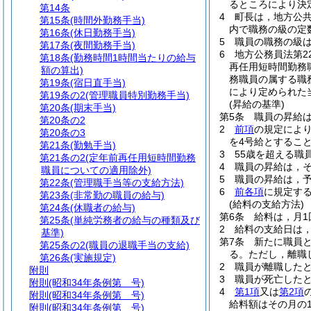
るところにより決
第14条
4
町長は，地方公
第15条
(時間外勤務手当)
内で職務の級の定
第16条
(休日勤務手当)
5
職員の職務の級
第17条
(夜間勤務手当)
6
地方公務員法第2
第18条
(勤務時間1時間当たりの給与
再任用短時間勤務
額の算出)
務職員の属する職
第19条
(宿日直手当)
により定められた
第19条の2
(管理職員特別勤務手当)
(昇給の基準)
第20条
(期末手当)
第5条
職員の昇給
第20条の2
2
前項
の規定によ
第20条の3
を4号給とするこ
第21条
(勤勉手当)
3
55歳を超える職
第21条の2
(定年前再任用短時間勤務
4
職員の昇給は，
職員についての適用除外)
5
職員の昇給は，
第22条
(管理職手当等の支給方法)
6
前各項
に規定す
第23条
(非常勤の職員の給与)
(給料の支給方法)
第24条
(休職者の給与)
第6条
給料は，月
第25条
(単純労務者の給与の種類及び
2
給料の支給日は
基準)
第7条
新たに職員
第25条の2
(職員の退職手当の支給)
る。
ただし，離職
第26条
(実施規定)
2
職員が離職した
附則
3
職員が死亡した
附則
(昭和34年条例第 号)
4
第1項
又は
第2項
附則
(昭和34年条例第 号)
給料額はその月の
附則
(昭和34年条例第 号)