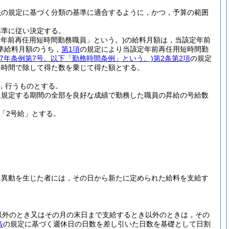
条
の規定に基づく分類の基準に適合するように，かつ，予算の範囲
基準に従い決定する。
定年前再任用短時間勤務職員」という。)
の給料月額は，当該定年前
準給料月額のうち，
第1項
の規定により当該定年前再任用短時間勤
成7年条例第7号。以下「勤務時間条例」という。)
第2条第2項
の規定
務時間で除して得た数を乗じて得た額とする。
，行うものとする。
に規定する期間の全部を良好な成績で勤務した職員の昇給の号給数
「2号給」とする。
に異動を生じた者には，その日から新たに定められた給料を支給す
。
以外のとき又はその月の末日まで支給するとき以外のときは，その
条
の規定に基づく週休日の日数を差し引いた日数を基礎として日割