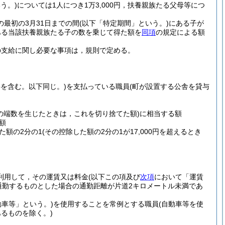
う。)
については1人につき1万3,000円，扶養親族たる父母等につ
の最初の3月31日までの間
(以下「特定期間」という。)
にある子が
にある当該扶養親族たる子の数を乗じて得た額を
同項
の規定による額
の支給に関し必要な事項は，規則で定める。
料を含む。以下同じ。)
を支払っている職員
(町が設置する公舎を貸与
。
満の端数を生じたときは，これを切り捨てた額)
に相当する額
額
た額の2分の1
(その控除した額の2分の1が17,000円を超えるとき
利用して，その運賃又は料金
(以下この項及び
次項
において「運賃
通勤するものとした場合の通勤距離が片道2キロメートル未満であ
動車等」という。)
を使用することを常例とする職員
(自動車等を使
るものを除く。)