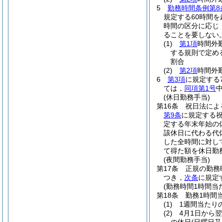
5
勤務時間条例第8
規定する60時間
時間の区分に応じ
ることを要しない
(1)
第1項
時間外勤
する規則で定め
割合
(2)
第2項
時間外
6
第3項
に規定する
ては，
同項第1号
(休日勤務手当)
第16条
祝日法によ
第9条
に規定する
定する年末年始の
該休日に代わる代
した全時間に対し
て得た額を休日勤
(夜間勤務手当)
第17条
正規の勤務
つき，
次条
に規定
(勤務時間1時間当
第18条
勤務1時間
(1)
1週間当たり
(2)
4月1日から