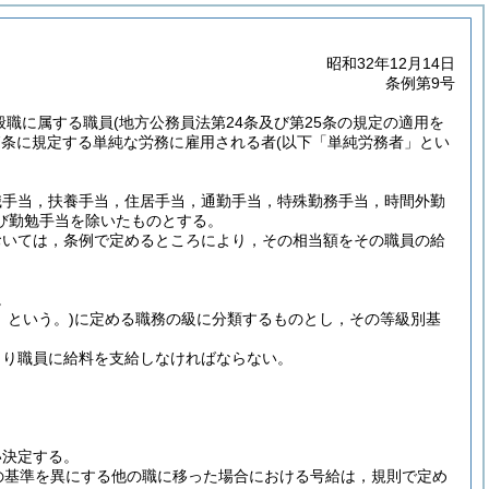
昭和32年12月14日
条例第9号
般職に属する職員
(地方公務員法第24条及び第25条の規定の適用を
7条に規定する単純な労務に雇用される者
(以下「単純労務者」とい
職手当，扶養手当，住居手当，通勤手当，特殊勤務手当，時間外勤
び勤勉手当を除いたものとする。
おいては，条例で定めるところにより，その相当額をその職員の給
。
」という。)
に定める職務の級に分類するものとし，その等級別基
より職員に給料を支給しなければならない。
い決定する。
の基準を異にする他の職に移った場合における号給は，規則で定め