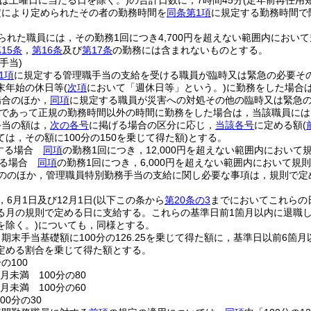
又は土曜日に当たる日を除く。)
の合計日数に，7時間45分
(定年前再任用
定により定められたその者の勤務時間を
同条第1項
に規定する勤務時間で
られた職員には，その勤務1回につき4,700円を超えない範囲内におい
15条
，
第16条
及び
第17条
の勤務には含まれないものとする。
手当)
1項
に規定する管理職手当の支給を受ける職員が臨時又は緊急の必要そ
末年始の休日等
(
次項
において「週休日等」という。)
に勤務をした場合
場合のほか，
同項
に規定する職員が災害への対処その他の臨時又は緊急の
であって正規の勤務時間以外の時間に勤務をした場合は，当該職員には
手当の額は，
次の各号
に掲げる場合の区分に応じ，
当該各号
に定める額
(
は，その額に100分の150を乗じて得た額)
とする。
する場合
同項
の勤務1回につき，12,000円を超えない範囲内において
する場合
同項
の勤務1回につき，6,000円を超えない範囲内において規
ののほか，管理職員特別勤務手当の支給に関し必要な事項は，規則で定
6月1日及び12月1日
(以下この条から
第20条の3
までにおいてこれらの
る月の規則で定める日に支給する。
これらの基準日前1箇月以内に退職
を除く。)
についても，同様とする。
期末手当基礎額に100分の126.25を乗じて得た額に，基準日以前6
定める割合を乗じて得た額とする。
の100
月未満 100分の80
月未満 100分の60
00分の30