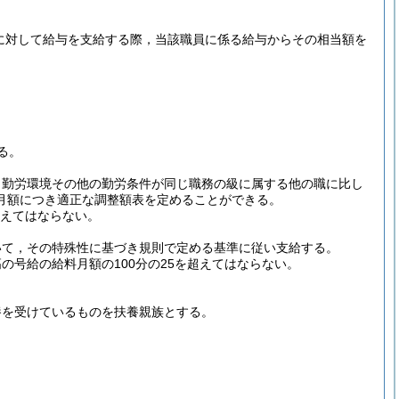
に対して給与を支給する際，当該職員に係る給与からその相当額を
る。
，勤労環境その他の勤労条件が同じ職務の級に属する他の職に比し
月額につき適正な調整額表を定めることができる。
超えてはならない。
いて，その特殊性に基づき規則で定める基準に従い支給する。
の号給の給料月額の100分の25を超えてはならない。
養を受けているものを扶養親族とする。