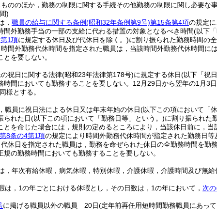
るもののほか，勤務の制限に関する手続その他勤務の制限に関し必要な
間)
は，
職員の給与に関する条例
(昭和32年条例第9号)
第15条第4項
の規定に
時間外勤務手当の一部の支給に代わる措置の対象となるべき時間
(以下
条第1項
に規定する休日及び代休日を除く。)
に割り振られた勤務時間の全
り時間外勤務代休時間を指定された職員は，当該時間外勤務代休時間に
ことを要しない。
民の祝日に関する法律
(昭和23年法律第178号)
に規定する休日
(以下「祝
務時間においても勤務することを要しない。
12月29日から翌年の1月3
同様とする。
，職員に祝日法による休日又は年末年始の休日
(以下この項において「休
振られた日
(以下この項において「勤務日等」という。)
に割り振られた
ことを命じた場合には，規則の定めるところにより，当該休日前に，当
第8条の4第1項
の規定により時間外勤務代休時間が指定された勤務日等
り代休日を指定された職員は，勤務を命ぜられた休日の全勤務時間を勤
正規の勤務時間においても勤務することを要しない。
は，年次有給休暇，病気休暇，特別休暇，介護休暇，介護時間及び無給
暇は，1の年ごとにおける休暇とし，その日数は，1の年において，
次の
号
に掲げる職員以外の職員 20日
(定年前再任用短時間勤務職員にあっ