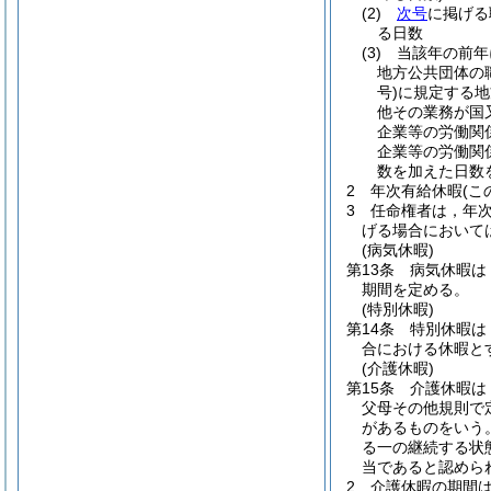
(2)
次号
に掲げる
る日数
(3)
当該年の前年
地方公共団体の
号)
に規定する地
他その業務が国
企業等の労働関
企業等の労働関
数を加えた日数
2
年次有給休暇
(
3
任命権者は，年
げる場合において
(病気休暇)
第13条
病気休暇は
期間を定める。
(特別休暇)
第14条
特別休暇は
合における休暇と
(介護休暇)
第15条
介護休暇は
父母その他規則で
があるものをいう
る一の継続する状
当であると認めら
2
介護休暇の期間