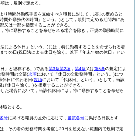
事項は，規則で定める。
より時間外勤務手当を支給すべき職員に対して，規則の定めると
「時間外勤務代休時間」という。)
として，規則で定める期間内にあ
部又は一部を指定することができる。
は，特に勤務することを命ぜられる場合を除き，正規の勤務時間に
日法による休日」という。)
には，特に勤務することを命ぜられる者
日までの日
(祝日法による休日を除く。以下「年末年始の休日」とい
日」と総称する。)
である
第3条第2項
，
第4条
又は
第5条
の規定によ
勤務時間の全部
(
次項
において「休日の全勤務時間」という。)
につ
該休日に代わる日
(
次項
において「代休日」という。)
として，当該
及び休日を除く。)
を指定することができる。
務した場合において，当該代休日には，特に勤務することを命ぜら
休暇とする。
各号
に掲げる職員の区分に応じて，
当該各号
に掲げる日数とす
ては，その者の勤務時間を考慮し20日を超えない範囲内で規則で定