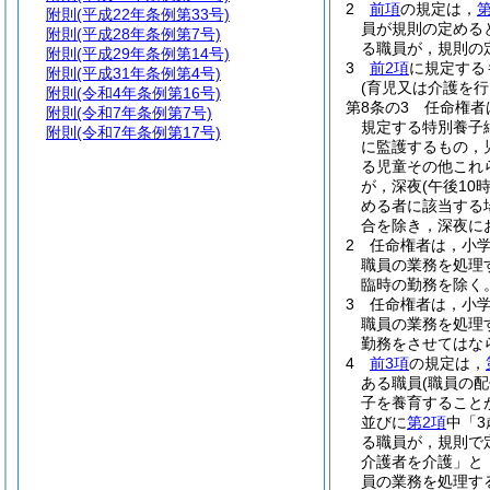
2
前項
の規定は，
第
附則
(平成22年条例第33号)
員が規則の定める
附則
(平成28年条例第7号)
る職員が，規則の
附則
(平成29年条例第14号)
3
前2項
に規定する
附則
(平成31年条例第4号)
(育児又は介護を
附則
(令和4年条例第16号)
第8条の3
任命権者
附則
(令和7年条例第7号)
規定する特別養子
附則
(令和7年条例第17号)
に監護するもの，
る児童その他これ
が，深夜
(午後1
める者に該当する
合を除き，深夜に
2
任命権者は，小
職員の業務を処理
臨時の勤務を除く
3
任命権者は，小
職員の業務を処理
勤務をさせてはな
4
前3項
の規定は，
ある職員
(職員の
子を養育すること
並びに
第2項
中「
る職員が，規則で
介護者を介護」と
員の業務を処理す