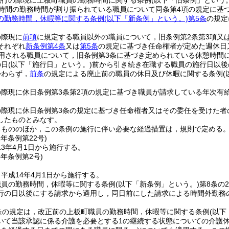
施行の際現に上板町職員の勤務時間に関する条例
(以下「旧条例」という。
8時間の勤務時間が割り振られている職員について同条第4項の規定に基
の勤務時間，休暇等に関する条例
(以下「新条例」という。)
第5条
の規定
の際現に
前項
に規定する職員以外の職員について，旧条例第2条第3項又
それぞれ
新条例第4条
又は
第5条
の規定に基づき任命権者が定めた週休日
用される職員について，旧条例第3条に基づき定められている休憩時間
の日
(以下「施行日」という。)
前から引き続き在職する職員の施行日以後
かわらず，
前条
の規定による廃止前の職員の休日及び休暇に関する条例
の際現に休日条例第3条第2項の規定に基づき職員が請求している年次有
。
の際現に休日条例第3条の規定に基づき任命権者又はその委任を受けた者
したものとみなす。
るもののほか，この条例の施行に伴い必要な経過措置は，規則で定める
2年
条例第22号)
3年4月1日から施行する。
4年
条例第2号)
平成14年4月1日から施行する。
職員の勤務時間，休暇等に関する条例
(以下「新条例」という。)
第8条の2
行の日以後にする請求から適用し，同日前にした請求による時間外勤務
条の規定は，改正前の上板町職員の勤務時間，休暇等に関する条例
(以下
いて当該承認に係る介護を必要とする1の継続する状態についての介護