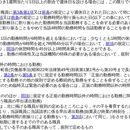
つき1週間当たり1日以上の割合で週休日を設ける場合には，この限りで
，職員に
第3条第1項
又は
前条
の規定により週休日とされた日において特
項
又は
前条
の規定により勤務時間が割り振られた日
(以下この条におい
該勤務日に割り振られた勤務時間を当該勤務することを命ずる必要のあ
に割り振ることをやめて当該4時間の勤務時間を当該勤務することを命
，1日の勤務時間が6時間を超える場合においては，少なくとも1時間の
の勤務時間が6時間を超え7時間45分以下の場合において，
前項
の規定に
り，
同項
の休憩時間を45分以上1時間未満とすることができる。
は，勤務の特殊性又は当該機関の特殊の必要がある場合において，規則
外の時間における勤務)
，町長
(労働基準法
(昭和22年法律第49号)
別表第1第1号から第10号まで
，
第2条
から
第5条
までに規定する勤務時間
(以下「正規の勤務時間」と
とする勤務その他の規則で定める断続的な勤務をすることを命ずること
務のため臨時又は緊急の必要のある場合には，正規の勤務時間以外の時
もののほか，
同項
に規定する正規の勤務時間以外の時間における勤務に
う職員の早出遅出勤務)
は，次に掲げる職員が規則の定めるところにより，その子を養育するた
より，当該職員に当該請求に係る早出遅出勤務
(始業及び終業の時刻を
る勤務時間の割振りによる勤務をいう。
第3項
において同じ。)
をさせる
始期に達するまでの子のある職員
している子のある職員であって，規則で定めるもの