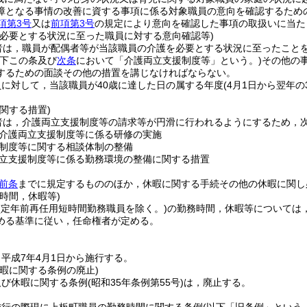
障となる事情の改善に資する事項に係る対象職員の意向を確認するため
項第3号
又は
前項第3号
の規定により意向を確認した事項の取扱いに当た
を必要とする状況に至った職員に対する意向確認等)
者は，職員が配偶者等が当該職員の介護を必要とする状況に至ったこと
以下この条及び
次条
において「介護両立支援制度等」という。)
その他の
するための面談その他の措置を講じなければならない。
に対して，当該職員が40歳に達した日の属する年度
(4月1日から翌年の
関する措置)
者は，介護両立支援制度等の請求等が円滑に行われるようにするため，
介護両立支援制度等に係る研修の実施
制度等に関する相談体制の整備
立支援制度等に係る勤務環境の整備に関する措置
前条
までに規定するもののほか，休暇に関する手続その他の休暇に関し
時間，休暇等)
(定年前再任用短時間勤務職員を除く。)
の勤務時間，休暇等については
める基準に従い，任命権者が定める。
平成7年4月1日から施行する。
暇に関する条例の廃止)
及び休暇に関する条例
(昭和35年条例第55号)
は，廃止する。