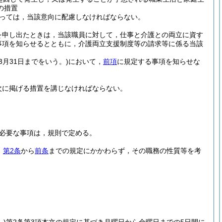
の措置
っては，当該意向に配慮しなければならない。
を申し出たときは，当該職員に対して，仕事と介護との両立に資す
事項を知らせるとともに，介護両立支援制度等の請求等に係る当該
3月31日までをいう。)
において，
前項
に規定する事項を知らせな
次に掲げる措置を講じなければならない。
必要な事項は，規則で定める。
，
第2条
から
前条
までの規定にかかわらず，その職務の性質等を考