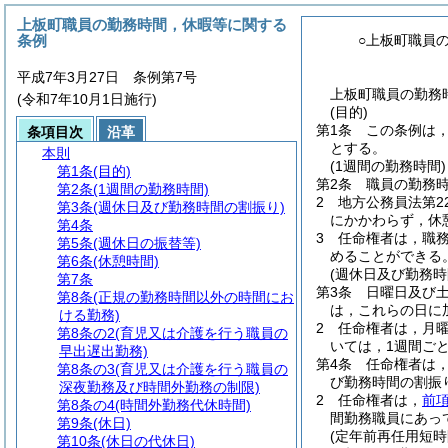
上板町職員の勤務時間，休暇等に関する
条例
○上板町職員
平成7年3月27日 条例第7号
上板町職員の勤務時
(令和7年10月1日施行)
(目的)
第1条
この条例は
条項目次
沿革
とする。
本則
(1週間の勤務時間)
第1条
(目的)
第2条
職員の勤務時
第2条
(1週間の勤務時間)
2
地方公務員法第2
第3条
(週休日及び勤務時間の割振り)
にかかわらず，休
第4条
3
任命権者は，職
第5条
(週休日の振替等)
めることができる
第6条
(休憩時間)
(週休日及び勤務時
第7条
第3条
日曜日及び
第8条
(正規の勤務時間以外の時間にお
は，これらの日に
ける勤務)
2
任命権者は，月曜
第8条の2
(育児又は介護を行う職員の
いては，1週間ご
早出遅出勤務)
第4条
任命権者は
第8条の3
(育児又は介護を行う職員の
び勤務時間の割振
深夜勤務及び時間外勤務の制限)
2
任命権者は，
前
第8条の4
(時間外勤務代休時間)
間勤務職員にあって
第9条
(休日)
(定年前再任用短時
第10条
(休日の代休日)