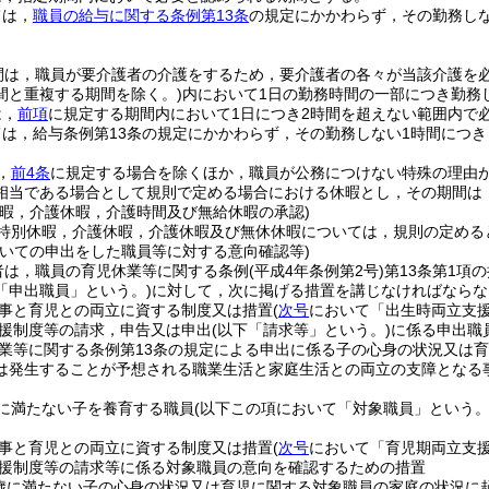
ては，
職員の給与に関する条例第13条
の規定にかかわらず，その勤務しな
。
間は，職員が要介護者の介護をするため，要介護者の各々が当該介護を
間と重複する期間を除く。)
内において1日の勤務時間の一部につき勤務
は，
前項
に規定する期間内において1日につき2時間を超えない範囲内で
は，給与条例第13条の規定にかかわらず，その勤務しない1時間につき
，
前4条
に規定する場合を除くほか，職員が公務につけない特殊の理由
相当である場合として規則で定める場合における休暇とし，その期間は
休暇，介護休暇，介護時間及び無給休暇の承認)
特別休暇，介護休暇，介護休暇及び無休休暇については，規則の定める
ついての申出をした職員等に対する意向確認等)
者は，職員の育児休業等に関する条例
(平成4年条例第2号)
第13条第1項
「申出職員」という。)
に対して，次に掲げる措置を講じなければならな
事と育児との両立に資する制度又は措置
(
次号
において「出生時両立支援
援制度等の請求，申告又は申出
(以下「請求等」という。)
に係る申出職
業等に関する条例第13条の規定による申出に係る子の心身の状況又は
は発生することが予想される職業生活と家庭生活との両立の支障となる
に満たない子を養育する職員
(以下この項において「対象職員」という。
事と育児との両立に資する制度又は措置
(
次号
において「育児期両立支援
援制度等の請求等に係る対象職員の意向を確認するための措置
歳に満たない子の心身の状況又は育児に関する対象職員の家庭の状況に