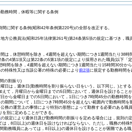
の勤務時間，休暇等に関する条例
間に関する条例(昭和42年条例第220号)の全部を改正する。
，地方公務員法
(昭和25年法律第261号)
第24条第5項の規定に基づき，
間は，休憩時間を除き，4週間を超えない期間につき1週間当たり38時間
2条の4第1項又は第22条の5第1項の規定により採用された職員
(以下「
憩時間を除き，4週間を超えない期間につき1週間当たり15時間30分か
務の特殊性又は当該公署の特殊の必要により
前2項
に規定する勤務時間を
。
間の割振り)
土曜日は，週休日
(勤務時間を割り振らない日をいう。以下同じ。)
とする
加えて，月曜日から金曜日までの5日間において，週休日を設けること
日から金曜日までの5日間において，1日につき7時間45分の勤務時間
との期間について，1日につき7時間45分を超えない範囲内で勤務時間を
，公務の運営上の事情により特別の形態によって勤務する必要のある職
りを別に定めることができる。
項
の規定により週休日及び勤務時間の割振りを定める場合には，規則の定
は，8日以上)
の週休日を設けなければならない。
ただし，職務の特殊
間勤務職員にあっては，8日以上)
の週休日を設けることが困難である職