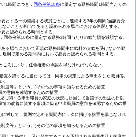
い1時間につき，
同条例第18条
に規定する勤務時間1時間当たりの
必要とする一の継続する状態ごとに，連続する3年の期間
(当該要介
しないことが相当であると認められる場合における休暇とする。
必要と認められる時間とする。
，同条例第18条に規定する勤務1時間当たりの給与額を減額する。
がある場合において正規の勤務時間中に給料の支給を受けないで勤
，規則で定める期間内において必要と認められる期間とする。
ところにより，任命権者の承認を得なければならない。
の措置を講ずるに当たっては，同条の規定による申出をした職員
(以
い。
制度等」という。)
その他の事項を知らせるための措置
員の意向を確認するための措置
育児に関する申出職員の家庭の状況に起因して当該子の出生の日以
事情の改善に資する事項に係る申出職員の意向を確認するための措
)
に対して，規則で定める期間内に，次に掲げる措置を講じなけれ
制度等」という。)
その他の事項を知らせるための措置
起因して発生し，又は発生することが予想される職業生活と家庭生