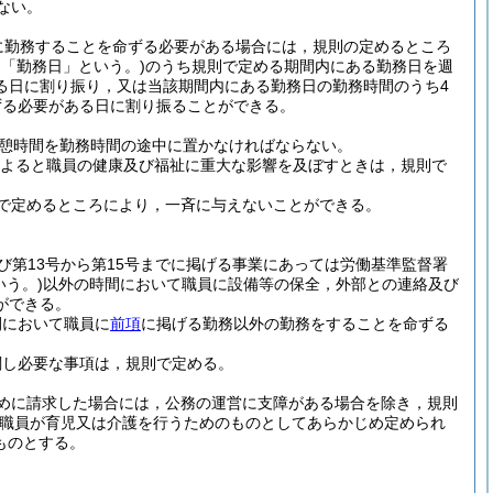
ない。
に勤務することを命ずる必要がある場合には，規則の定めるところ
て「勤務日」という。)
のうち規則で定める期間内にある勤務日を週
る日に割り振り，又は当該期間内にある勤務日の勤務時間のうち4
ずる必要がある日に割り振ることができる。
休憩時間を勤務時間の途中に置かなければならない。
よると職員の健康及び福祉に重大な影響を及ぼすときは，規則で
で定めるところにより，一斉に与えないことができる。
及び第13号から第15号までに掲げる事業にあっては労働基準監督署
いう。)
以外の時間において職員に設備等の保全，外部との連絡及び
ができる。
間において職員に
前項
に掲げる勤務以外の勤務をすることを命ずる
関し必要な事項は，規則で定める。
めに請求した場合には，公務の運営に支障がある場合を除き，規則
，職員が育児又は介護を行うためのものとしてあらかじめ定められ
ものとする。