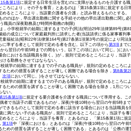
15条第1項
に規定する日常生活を営むのに支障があるものを介護する職
ところにより，その子を養育」とあるのは「第15条第1項に規定する日
定めるところにより，当該要介護者を介護」と読み替えるものとする。
もののほか，早出遅出勤務に関する手続その他の早出遅出勤務に関し必
行う職員の深夜勤務及び時間外勤務の制限)
は，小学校就学の始期に達するまでの子
(民法
(明治29年法律第89号)
第8
縁組の成立について家庭裁判所に請求した者
(当該請求に係る家事審判
児童福祉法
(昭和22年法律第164号)
第27条第1項第3号の規定により同
らに準ずる者として規則で定める者を含む。以下この項から
第3項
までに
0時から翌日の午前5時までの間をいう。以下この項において同じ。)
におい
場合における当該職員を除く。)
が，規則で定めるところにより，当該子
おける勤務をさせてはならない。
学校就学の始期に達するまでの子のある職員が，規則の定めるところに
するための措置を講ずることが著しく困難である場合を除き，
第8条第2
。
次項
において同じ。)
をさせてはならない。
学校就学の始期に達するまでの子のある職員が，規則で定めるところに
するための措置を講ずることが著しく困難である場合を除き，1月について
らない。
第15条第1項
に規定する要介護者を介護する職員について準用する。
こ
配偶者で当該子の親であるものが，深夜
(午後10時から翌日の午前5時ま
ができるものとして規則で定める者に該当する場合における当該職員を除
3歳に満たない子のある職員が，規則で定めるところにより，当該子を養
定めるところにより，当該子を養育」とあるのは，「第15条第1項に規
，
第1項
中「深夜における」とあるのは「深夜
(午後10時から翌日の午前
るための措置を講ずることが著しく困難である」とあるのは「公務の運