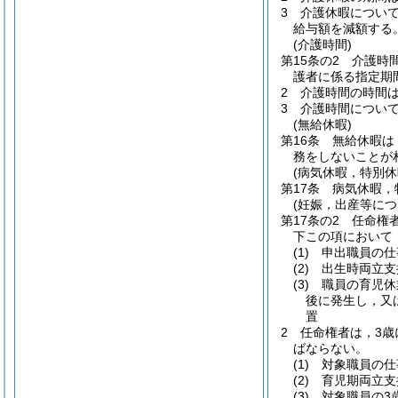
3
介護休暇につい
給与額を減額する
(介護時間)
第15条の2
介護時
護者に係る指定期
2
介護時間の時間
3
介護時間について
(無給休暇)
第16条
無給休暇は
務をしないことが
(病気休暇，特別
第17条
病気休暇，
(妊娠，出産等に
第17条の2
任命権
下この項において
(1)
申出職員の仕
(2)
出生時両立支
(3)
職員の育児休
後に発生し，又
置
2
任命権者は，3歳
ばならない。
(1)
対象職員の仕
(2)
育児期両立支
(3)
対象職員の3