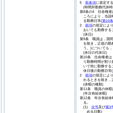
5
前各項
に規定す
(時間外勤務代休時
第8条の4
任命権者
ころにより，当該
る勤務日等
(
第10
2
前項
の規定によ
おいても勤務する
(休日)
第9条
職員は，国
を除き，正規の勤
う。)
についても，
(休日の代休日)
第10条
任命権者は
り勤務時間が割り
いて特に勤務する
休日後の勤務日等
(
2
前項
の規定によ
れるときを除き，
(休暇の種類)
第11条
職員の休暇
(年次有給休暇)
第12条
年次有給休
る。
(1)
次号
及び
第3
める日数)