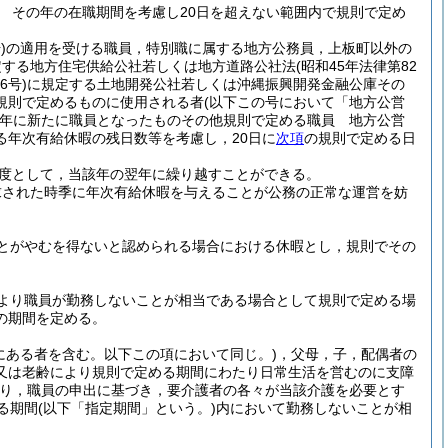
 その年の在職期間を考慮し20日を超えない範囲内で規則で定め
)
の適用を受ける職員，特別職に属する地方公務員，上板町以外の
定する地方住宅供給公社若しくは地方道路公社法
(昭和45年法律第82
6号)
に規定する土地開発公社若しくは沖縄振興開発金融公庫その
規則で定めるものに使用される者
(以下この号において「地方公営
年に新たに職員となったものその他規則で定める職員 地方公営
年次有給休暇の残日数等を考慮し，20日に
次項
の規則で定める日
度として，当該年の翌年に繰り越すことができる。
求された時季に年次有給休暇を与えることが公務の正常な運営を妨
とがやむを得ないと認められる場合における休暇とし，規則でその
より職員が勤務しないことが相当である場合として規則で定める場
の期間を定める。
にある者を含む。以下この項において同じ。)
，父母，子，配偶者の
又は老齢により規則で定める期間にわたり日常生活を営むのに支障
り，職員の申出に基づき，要介護者の各々が当該介護を必要とす
る期間
(以下「指定期間」という。)
内において勤務しないことが相