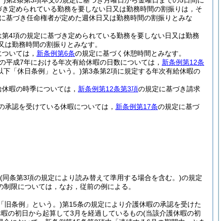
)
第2条第3項本文の規定に基づき月曜日から金曜日までの5日間に
づき定められている勤務を要しない日又は勤務時間の割振りは，そ
に基づき任命権者が定めた週休日又は勤務時間の割振りとみな
は第4項の規定に基づき定められている勤務を要しない日又は勤務
又は勤務時間の割振りとみなす。
については，
新条例第6条
の規定に基づく休憩時間とみなす。
の平成7年における年次有給休暇の日数については，
新条例第12条
(以下「休日条例」という。)
第3条第2項に規定する年次有給休暇の
給休暇の時季については，
新条例第12条第3項
の規定に基づき請求
の承認を受けている休暇については，
新条例第17条
の規定に基づ
。
(同条第3項の規定により読み替えて準用する場合を含む。)
の規定
の制限については，なお，従前の例による。
「旧条例」という。)
第15条の規定により介護休暇の承認を受けた
休暇の初日から起算して3月を経過しているもの
(当該介護休暇の初