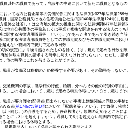
職員以外の職員であって，当該年の中途において新たに職員となるもの
において地方公営企業等の労働関係に関する法律
(昭和27年法律第289号
職員，国家公務員又は地方住宅供給公社法
(昭和40年法律第124号)
に規
方道路公社若しくは公有地の拡大の推進に関する法律
(昭和47年法律第6
又は地方公共団体の事務若しくは事業と密接な関連を有する法人のうち
係に関する法律適用職員等」という。)
であった者であって引き続き当該
係に関する法律適用職員等としての在職期間及びその在職期間中における
を超えない範囲内で規則で定める日数
この項の規定により繰り越されたものを除く。)
は，規則で定める日数を限
次有給休暇を職員の請求する時季に与えなければならない。
ただし，請
は，他の時季にこれを与えることができる。
，職員が負傷又は疾病のため療養する必要があり，その勤務をしないこ
，交通機関の事故，選挙権の行使，婚姻，分べんその他の特別の事由に
する。
この場合において，規則で定める特別休暇については，規則でそ
，職員が要介護者
(配偶者
(届出をしないが事実上婚姻関係と同様の事情
定める者
(
第17条の3第1項
において「配偶者等」という。)
で負傷，疾病
。以下同じ。)
の介護をするため，任命権者が，規則の定めるところによ
態ごとに，3回を超えず，かつ，通算して6月を超えない範囲内で指定す
れる場合における休暇とする。
は，指定期間内において必要と認められる期間とする。