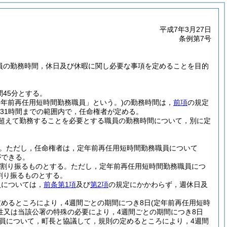
平成7年3月27日
条例第7号
職員の勤務時間，休日及び休暇に関し必要な事項を定めることを目的
45分とする。
定年前再任用短時間勤務職員」という。)
の勤務時間は，
前項
の規定
ら31時間までの範囲内で，任命権者が定める。
超えて勤務することを必要とする職員の勤務時間について，別に定
。
ただし，任命権者は，定年前再任用短時間勤務職員について
ができる。
を割り振るものとする。
ただし，定年前再任用短時間勤務職員につ
割り振るものとする。
員については，
前条第1項
及び
第2項
の規定にかかわらず，週休日及
めるところにより，4週間ごとの期間につき8日
(定年前再任用短時
性又は当該公署の特殊の必要により，4週間ごとの期間につき8日
員について，町長と協議して，規則の定めるところにより，4週間