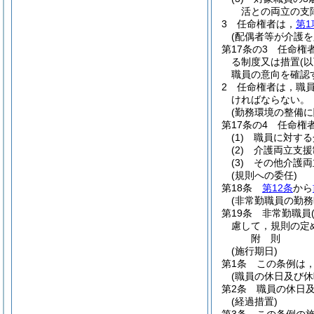
活との両立の支
3
任命権者は，
第1
(配偶者等が介護
第17条の3
任命権
る制度又は措置
(
職員の意向を確認
2
任命権者は，職員
ければならない。
(勤務環境の整備に
第17条の4
任命権
(1)
職員に対する
(2)
介護両立支援
(3)
その他介護両
(規則への委任)
第18条
第12条
から
(非常勤職員の勤務
第19条
非常勤職員
慮して，規則の定
附
則
(施行期日)
第1条
この条例は，
(職員の休日及び休
第2条
職員の休日
(経過措置)