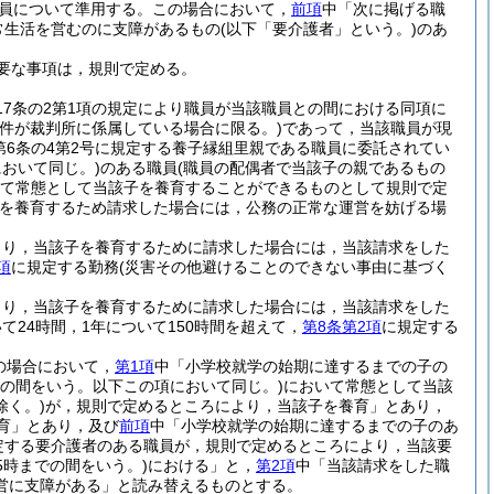
員について準用する。
この場合において，
前項
中「次に掲げる職
常生活を営むのに支障があるもの
(以下「要介護者」という。)
のあ
要な事項は，規則で定める。
17条の2第1項の規定により職員が当該職員との間における同項に
事件が裁判所に係属している場合に限る。)
であって，当該職員が現
法第6条の4第2号に規定する養子縁組里親である職員に委託されてい
おいて同じ。)
のある職員
(職員の配偶者で当該子の親であるもの
て常態として当該子を養育することができるものとして規則で定
を養育するため請求した場合には，公務の正常な運営を妨げる場
より，当該子を養育するために請求した場合には，当該請求をした
項
に規定する勤務
(災害その他避けることのできない事由に基づく
より，当該子を養育するために請求した場合には，当該請求をした
24時間，1年について150時間を超えて，
第8条第2項
に規定する
の場合において，
第1項
中「小学校就学の始期に達するまでの子の
での間をいう。以下この項において同じ。)
において常態として当該
く。)
が，規則で定めるところにより，当該子を養育」とあり，
育」とあり，及び
前項
中「小学校就学の始期に達するまでの子のあ
定する要介護者のある職員が，規則で定めるところにより，当該要
5時までの間をいう。)
における」と，
第2項
中「当該請求をした職
営に支障がある」と読み替えるものとする。