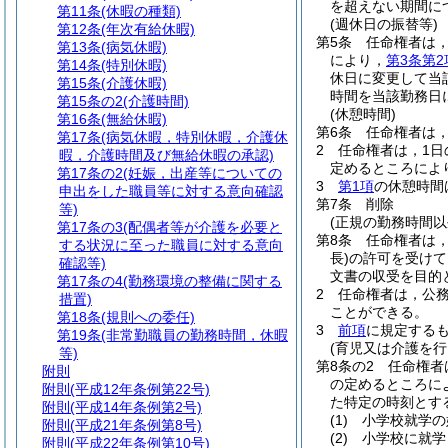
を超えない期間に
第11条
(休暇の種類)
(週休日の振替等)
第12条
(年次有給休暇)
第5条
任命権者は
第13条
(病気休暇)
により，
第3条第2
第14条
(特別休暇)
休日に変更して当
第15条
(介護休暇)
時間を当該勤務日
第15条の2
(介護時間)
(休憩時間)
第16条
(無給休暇)
第6条
任命権者は
第17条
(病気休暇，特別休暇，介護休
2
任命権者は，1日
暇，介護時間及び無給休暇の承認)
定めるところによ
第17条の2
(妊娠，出産等についての
3
第1項
の休憩時間
申出をした職員等に対する意向確認
第7条
削除
等)
(正規の勤務時間以
第17条の3
(配偶者等が介護を必要と
第8条
任命権者は
する状況に至った職員に対する意向
長)
の許可を受けて
確認等)
文書の収受を目的
第17条の4
(勤務環境の整備に関する
2
任命権者は，公
措置)
ことができる。
第18条
(規則への委任)
3
前項
に規定する
第19条
(非常勤職員の勤務時間，休暇
(育児又は介護を行
等)
第8条の2
任命権者
附則
の定めるところに
附則
(平成12年条例第22号)
た特定の時刻とす
附則
(平成14年条例第2号)
(1)
小学校就学の
附則
(平成21年条例第8号)
(2)
小学校に就学
附則
(平成22年条例第10号)