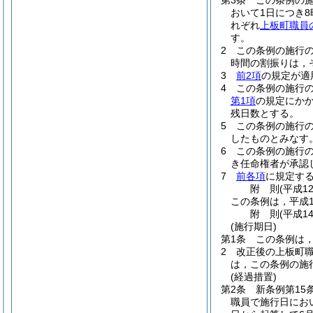
第3条
この条例の
おいて1日につき
れぞれ
上板町職員
す。
2
この条例の施行
時間の割振りは，
3
前2項
の規定が適
4
この条例の施行
第1項
の規定にか
残日数とする。
5
この条例の施行
したものとみなす
6
この条例の施行
き任命権者が承認
7
前各項
に規定す
附
則
(平成1
この条例は，平成1
附
則
(平成1
(施行期日)
第1条
この条例は，
2
改正後の上板町
は，この条例の施
(経過措置)
第2条
新条例第15
職員で施行日にお