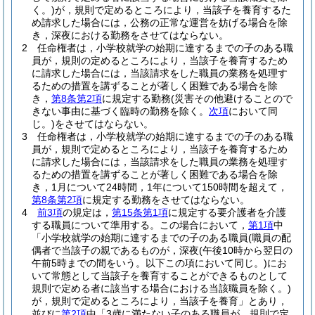
く。)
が，規則で定めるところにより，当該子を養育するた
め請求した場合には，公務の正常な運営を妨げる場合を除
き，深夜における勤務をさせてはならない。
2
任命権者は，小学校就学の始期に達するまでの子のある職
員が，規則の定めるところにより，当該子を養育するため
に請求した場合には，当該請求をした職員の業務を処理す
るための措置を講ずることが著しく困難である場合を除
き，
第8条第2項
に規定する勤務
(災害その他避けることので
きない事由に基づく臨時の勤務を除く。
次項
において同
じ。)
をさせてはならない。
3
任命権者は，小学校就学の始期に達するまでの子のある職
員が，規則で定めるところにより，当該子を養育するため
に請求した場合には，当該請求をした職員の業務を処理す
るための措置を講ずることが著しく困難である場合を除
き，1月について24時間，1年について150時間を超えて，
第8条第2項
に規定する勤務をさせてはならない。
4
前3項
の規定は，
第15条第1項
に規定する要介護者を介護
する職員について準用する。
この場合において，
第1項
中
「小学校就学の始期に達するまでの子のある職員
(職員の配
偶者で当該子の親であるものが，深夜
(午後10時から翌日の
午前5時までの間をいう。以下この項において同じ。)
にお
いて常態として当該子を養育することができるものとして
規則で定める者に該当する場合における当該職員を除く。)
が，規則で定めるところにより，当該子を養育」とあり，
並びに
第2項
中「3歳に満たない子のある職員が，規則で定