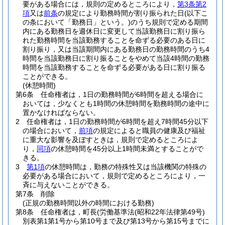
要がある場合には，規則の定めるところにより，
第3条第2
項
又は
前条
の規定により勤務時間が割り振られた日
(以下こ
の条において「勤務日」という。)
のうち規則で定める期間
内にある勤務日を週休日に変更して当該勤務日に割り振ら
れた勤務時間を当該勤務することを命ずる必要のある日に
割り振り，又は当該期間内にある勤務日の勤務時間のうち4
時間を当該勤務日に割り振ることをやめて当該4時間の勤務
時間を当該勤務することを命ずる必要がある日に割り振る
ことができる。
(休憩時間)
第6条
任命権者は，1日の勤務時間が6時間を超える場合に
おいては，少なくとも1時間の休憩時間を勤務時間の途中に
置かなければならない。
2
任命権者は，1日の勤務時間が6時間を超え7時間45分以下
の場合において，
前項
の規定によると職員の健康及び福祉
に重大な影響を及ぼすときは，規則で定めるところによ
り，
同項
の休憩時間を45分以上1時間未満とすることがで
きる。
3
第1項
の休憩時間は，勤務の特殊性又は当該機関の特殊の
必要がある場合において，規則で定めるところにより，一
斉に与えないことができる。
第7条
削除
(正規の勤務時間以外の時間における勤務)
第8条
任命権者は，町長
(労働基準法
(昭和22年法律第49号)
別表第1第1号から第10号まで及び第13号から第15号までに