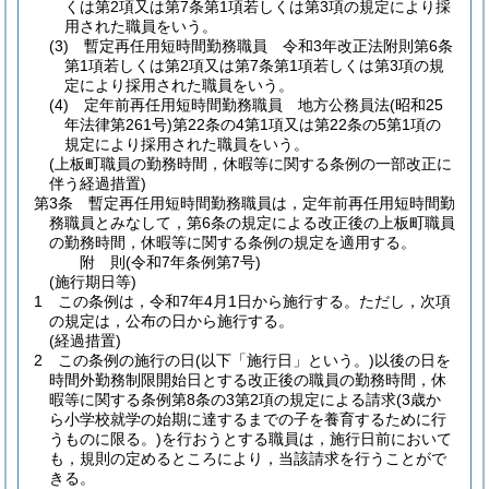
くは第2項又は第7条第1項若しくは第3項の規定により採
用された職員をいう。
(3)
暫定再任用短時間勤務職員 令和3年改正法附則第6条
第1項若しくは第2項又は第7条第1項若しくは第3項の規
定により採用された職員をいう。
(4)
定年前再任用短時間勤務職員 地方公務員法
(昭和25
年法律第261号)
第22条の4第1項又は第22条の5第1項の
規定により採用された職員をいう。
(上板町職員の勤務時間，休暇等に関する条例の一部改正に
伴う経過措置)
第3条
暫定再任用短時間勤務職員は，定年前再任用短時間勤
務職員とみなして，第6条の規定による改正後の上板町職員
の勤務時間，休暇等に関する条例の規定を適用する。
附
則
(令和7年
条例第7号)
(施行期日等)
1
この条例は，令和7年4月1日から施行する。
ただし，次項
の規定は，公布の日から施行する。
(経過措置)
2
この条例の施行の日
(以下「施行日」という。)
以後の日を
時間外勤務制限開始日とする改正後の職員の勤務時間，休
暇等に関する条例第8条の3第2項の規定による請求
(3歳か
ら小学校就学の始期に達するまでの子を養育するために行
うものに限る。)
を行おうとする職員は，施行日前において
も，規則の定めるところにより，当該請求を行うことがで
きる。