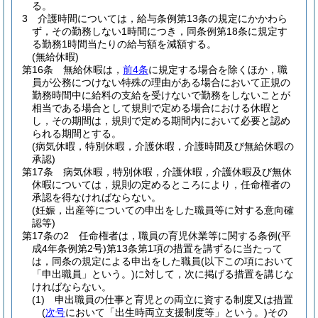
る。
3
介護時間については，給与条例第13条の規定にかかわら
ず，その勤務しない1時間につき，同条例第18条に規定す
る勤務1時間当たりの給与額を減額する。
(無給休暇)
第16条
無給休暇は，
前4条
に規定する場合を除くほか，職
員が公務につけない特殊の理由がある場合において正規の
勤務時間中に給料の支給を受けないで勤務をしないことが
相当である場合として規則で定める場合における休暇と
し，その期間は，規則で定める期間内において必要と認め
られる期間とする。
(病気休暇，特別休暇，介護休暇，介護時間及び無給休暇の
承認)
第17条
病気休暇，特別休暇，介護休暇，介護休暇及び無休
休暇については，規則の定めるところにより，任命権者の
承認を得なければならない。
(妊娠，出産等についての申出をした職員等に対する意向確
認等)
第17条の2
任命権者は，職員の育児休業等に関する条例
(平
成4年条例第2号)
第13条第1項の措置を講ずるに当たって
は，同条の規定による申出をした職員
(以下この項において
「申出職員」という。)
に対して，次に掲げる措置を講じな
ければならない。
(1)
申出職員の仕事と育児との両立に資する制度又は措置
(
次号
において「出生時両立支援制度等」という。)
その