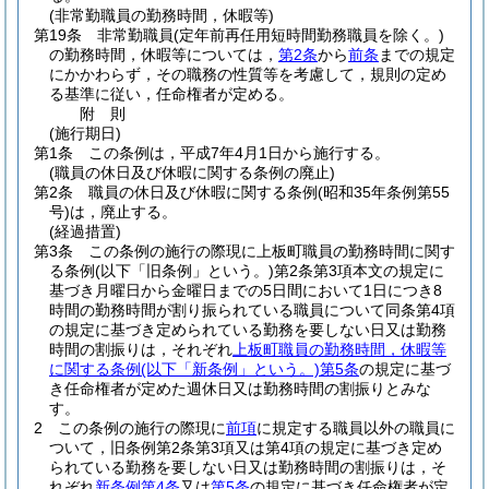
(非常勤職員の勤務時間，休暇等)
第19条
非常勤職員
(定年前再任用短時間勤務職員を除く。)
の勤務時間，休暇等については，
第2条
から
前条
までの規定
にかかわらず，その職務の性質等を考慮して，規則の定め
る基準に従い，任命権者が定める。
附
則
(施行期日)
第1条
この条例は，平成7年4月1日から施行する。
(職員の休日及び休暇に関する条例の廃止)
第2条
職員の休日及び休暇に関する条例
(昭和35年条例第55
号)
は，廃止する。
(経過措置)
第3条
この条例の施行の際現に上板町職員の勤務時間に関す
る条例
(以下「旧条例」という。)
第2条第3項本文の規定に
基づき月曜日から金曜日までの5日間において1日につき8
時間の勤務時間が割り振られている職員について同条第4項
の規定に基づき定められている勤務を要しない日又は勤務
時間の割振りは，それぞれ
上板町職員の勤務時間，休暇等
に関する条例
(以下「新条例」という。)
第5条
の規定に基づ
き任命権者が定めた週休日又は勤務時間の割振りとみな
す。
2
この条例の施行の際現に
前項
に規定する職員以外の職員に
ついて，旧条例第2条第3項又は第4項の規定に基づき定め
られている勤務を要しない日又は勤務時間の割振りは，そ
れぞれ
新条例第4条
又は
第5条
の規定に基づき任命権者が定