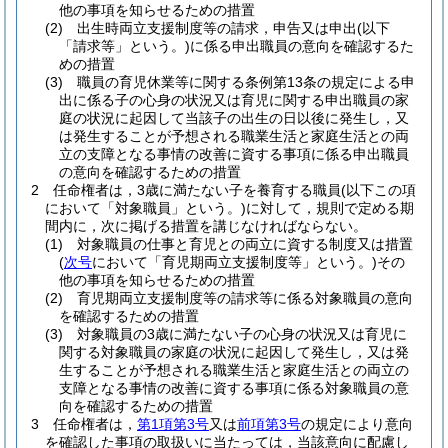
他の事項を知らせるための措置
(2)
出生時両立支援制度等の請求，申告又は申出
(以下
「請求等」という。)
に係る申出職員の意向を確認するた
めの措置
(3)
職員の育児休業等に関する条例第13条の規定による申
出に係る子の心身の状況又は育児に関する申出職員の家
庭の状況に起因して当該子の出生の日以後に発生し，又
は発生することが予想される職業生活と家庭生活との両
立の支障となる事情の改善に資する事項に係る申出職員
の意向を確認するための措置
2
任命権者は，3歳に満たない子を養育する職員
(以下この項
において「対象職員」という。)
に対して，規則で定める期
間内に，次に掲げる措置を講じなければならない。
(1)
対象職員の仕事と育児との両立に資する制度又は措置
(
次号
において「育児期両立支援制度等」という。)
その
他の事項を知らせるための措置
(2)
育児期両立支援制度等の請求等に係る対象職員の意向
を確認するための措置
(3)
対象職員の3歳に満たない子の心身の状況又は育児に
関する対象職員の家庭の状況に起因して発生し，又は発
生することが予想される職業生活と家庭生活との両立の
支障となる事情の改善に資する事項に係る対象職員の意
向を確認するための措置
3
任命権者は，
第1項第3号
又は
前項第3号
の規定により意向
を確認した事項の取扱いに当たっては，当該意向に配慮し