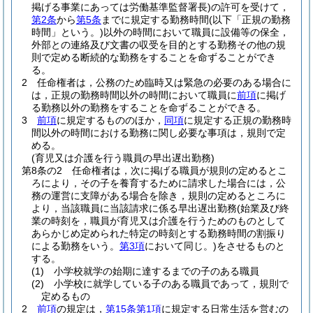
掲げる事業にあっては労働基準監督署長)
の許可を受けて，
第2条
から
第5条
までに規定する勤務時間
(以下「正規の勤務
時間」という。)
以外の時間において職員に設備等の保全，
外部との連絡及び文書の収受を目的とする勤務その他の規
則で定める断続的な勤務をすることを命ずることができ
る。
2
任命権者は，公務のため臨時又は緊急の必要のある場合に
は，正規の勤務時間以外の時間において職員に
前項
に掲げ
る勤務以外の勤務をすることを命ずることができる。
3
前項
に規定するもののほか，
同項
に規定する正規の勤務時
間以外の時間における勤務に関し必要な事項は，規則で定
める。
(育児又は介護を行う職員の早出遅出勤務)
第8条の2
任命権者は，次に掲げる職員が規則の定めるとこ
ろにより，その子を養育するために請求した場合には，公
務の運営に支障がある場合を除き，規則の定めるところに
より，当該職員に当該請求に係る早出遅出勤務
(始業及び終
業の時刻を，職員が育児又は介護を行うためのものとして
あらかじめ定められた特定の時刻とする勤務時間の割振り
による勤務をいう。
第3項
において同じ。)
をさせるものと
する。
(1)
小学校就学の始期に達するまでの子のある職員
(2)
小学校に就学している子のある職員であって，規則で
定めるもの
2
前項
の規定は，
第15条第1項
に規定する日常生活を営むの