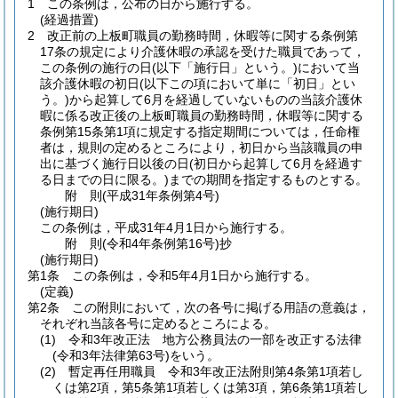
1
この条例は，公布の日から施行する。
(経過措置)
2
改正前の上板町職員の勤務時間，休暇等に関する条例第
17条の規定により介護休暇の承認を受けた職員であって，
この条例の施行の日
(以下「施行日」という。)
において当
該介護休暇の初日
(以下この項において単に「初日」とい
う。)
から起算して6月を経過していないものの当該介護休
暇に係る改正後の上板町職員の勤務時間，休暇等に関する
条例第15条第1項に規定する指定期間については，任命権
者は，規則の定めるところにより，初日から当該職員の申
出に基づく施行日以後の日
(初日から起算して6月を経過す
る日までの日に限る。)
までの期間を指定するものとする。
附
則
(平成31年
条例第4号)
(施行期日)
この条例は，平成31年4月1日から施行する。
附
則
(令和4年
条例第16号)
抄
(施行期日)
第1条
この条例は，令和5年4月1日から施行する。
(定義)
第2条
この附則において，次の各号に掲げる用語の意義は，
それぞれ当該各号に定めるところによる。
(1)
令和3年改正法 地方公務員法の一部を改正する法律
(令和3年法律第63号)
をいう。
(2)
暫定再任用職員 令和3年改正法附則第4条第1項若し
くは第2項，第5条第1項若しくは第3項，第6条第1項若し