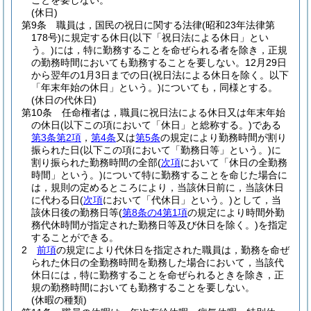
ことを要しない。
(休日)
第9条
職員は，国民の祝日に関する法律
(昭和23年法律第
178号)
に規定する休日
(以下「祝日法による休日」とい
う。)
には，特に勤務することを命ぜられる者を除き，正規
の勤務時間においても勤務することを要しない。
12月29日
から翌年の1月3日までの日
(祝日法による休日を除く。以下
「年末年始の休日」という。)
についても，同様とする。
(休日の代休日)
第10条
任命権者は，職員に祝日法による休日又は年末年始
の休日
(以下この項において「休日」と総称する。)
である
第3条第2項
，
第4条
又は
第5条
の規定により勤務時間が割り
振られた日
(以下この項において「勤務日等」という。)
に
割り振られた勤務時間の全部
(
次項
において「休日の全勤務
時間」という。)
について特に勤務することを命じた場合に
は，規則の定めるところにより，当該休日前に，当該休日
に代わる日
(
次項
において「代休日」という。)
として，当
該休日後の勤務日等
(
第8条の4第1項
の規定により時間外勤
務代休時間が指定された勤務日等及び休日を除く。)
を指定
することができる。
2
前項
の規定により代休日を指定された職員は，勤務を命ぜ
られた休日の全勤務時間を勤務した場合において，当該代
休日には，特に勤務することを命ぜられるときを除き，正
規の勤務時間においても勤務することを要しない。
(休暇の種類)