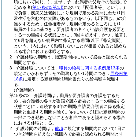
項において同じ。)
，父母，子，配偶者の父母その他規則で
定める者
(
第17条の3第1項
において「配偶者等」という。)
で負傷，疾病又は老齢により規則で定める期間にわたり日
常生活を営むのに支障があるものをいう。以下同じ。)
の介
護をするため，任命権者が，規則の定めるところにより，
職員の申出に基づき，要介護者の各々が当該介護を必要と
する一の継続する状態ごとに，3回を超えず，かつ，通算し
て6月を超えない範囲内で指定する期間
(以下「指定期間」
という。)
内において勤務しないことが相当であると認めら
れる場合における休暇とする。
2
介護休暇の期間は，指定期間内において必要と認められる
期間とする。
3
介護休暇については，
職員の給与に関する条例第13条
の
規定にかかわらず，その勤務しない1時間につき，
同条例第
18条
に規定する勤務時間1時間当たりの給与額を減額す
る。
(介護時間)
第15条の2
介護時間は，職員が要介護者の介護をするた
め，要介護者の各々が当該介護を必要とする一の継続する
状態ごとに，連続する3年の期間
(当該要介護者に係る指定
期間と重複する期間を除く。)
内において1日の勤務時間の
一部につき勤務しないことが相当であると認められる場合
における休暇とする。
2
介護時間の時間は，
前項
に規定する期間内において1日に
つき2時間を超えない範囲内で必要と認められる時間とす