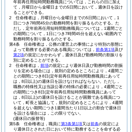
年前再任用短時間勤務職員については，これらの日に加え
て，月曜日から金曜日までの5日間において，週休日を設け
ることができる。
2
任命権者は，月曜日から金曜日までの5日間において，1
日につき7時間45分の勤務時間を割り振るものとする。
た
だし，定年前再任用短時間勤務職員については，1週間ごと
の期間について，1日につき7時間45分を超えない範囲内で
勤務時間を割り振るものとする。
第4条
任命権者は，公務の運営上の事情により特別の形態に
よって勤務する必要のある職員については，
前条第1項
及び
第2項
の規定にかかわらず，週休日及び勤務時間の割振りを
別に定めることができる。
2
任命権者は，
前項
の規定により週休日及び勤務時間の割振
りを定める場合には，規則の定めるところにより，4週間ご
との期間につき8日
(定年前再任用短時間勤務職員にあって
は，8日以上)
の週休日を設けなければならない。
ただし，
職務の特殊性又は当該公署の特殊の必要により，4週間ごと
の期間につき8日
(定年前再任用短時間勤務職員にあって
は，8日以上)
の週休日を設けることが困難である職員につ
いて，町長と協議して，規則の定めるところにより，4週間
を超えない期間につき1週間当たり1日以上の割合で週休日
を設ける場合には，この限りでない。
(週休日の振替等)
第5条
任命権者は，職員に
第3条第1項
又は
前条
の規定によ
り週休日とされた日において特に勤務することを命ずる必