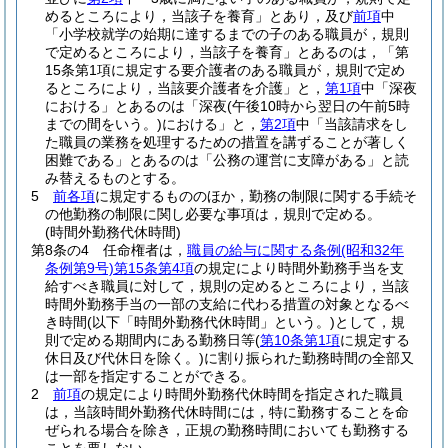
めるところにより，当該子を養育」とあり，及び
前項
中
「小学校就学の始期に達するまでの子のある職員が，規則
で定めるところにより，当該子を養育」とあるのは，「第
15条第1項に規定する要介護者のある職員が，規則で定め
るところにより，当該要介護者を介護」と，
第1項
中「深夜
における」とあるのは「深夜
(午後10時から翌日の午前5時
までの間をいう。)
における」と，
第2項
中「当該請求をし
た職員の業務を処理するための措置を講ずることが著しく
困難である」とあるのは「公務の運営に支障がある」と読
み替えるものとする。
5
前各項
に規定するもののほか，勤務の制限に関する手続そ
の他勤務の制限に関し必要な事項は，規則で定める。
(時間外勤務代休時間)
第8条の4
任命権者は，
職員の給与に関する条例
(昭和32年
条例第9号)
第15条第4項
の規定により時間外勤務手当を支
給すべき職員に対して，規則の定めるところにより，当該
時間外勤務手当の一部の支給に代わる措置の対象となるべ
き時間
(以下「時間外勤務代休時間」という。)
として，規
則で定める期間内にある勤務日等
(
第10条第1項
に規定する
休日及び代休日を除く。)
に割り振られた勤務時間の全部又
は一部を指定することができる。
2
前項
の規定により時間外勤務代休時間を指定された職員
は，当該時間外勤務代休時間には，特に勤務することを命
ぜられる場合を除き，正規の勤務時間においても勤務する