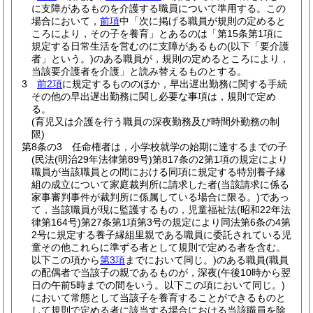
に支障があるものを介護する職員について準用する。
この
場合において，
前項
中「次に掲げる職員が規則の定めると
ころにより，その子を養育」とあるのは「第15条第1項に
規定する日常生活を営むのに支障があるもの
(以下「要介護
者」という。)
のある職員が，規則の定めるところにより，
当該要介護者を介護」と読み替えるものとする。
3
前2項
に規定するもののほか，早出遅出勤務に関する手続
その他の早出遅出勤務に関し必要な事項は，規則で定め
る。
(育児又は介護を行う職員の深夜勤務及び時間外勤務の制
限)
第8条の3
任命権者は，小学校就学の始期に達するまでの子
(民法
(明治29年法律第89号)
第817条の2第1項の規定により
職員が当該職員との間における同項に規定する特別養子縁
組の成立について家庭裁判所に請求した者
(当該請求に係る
家事審判事件が裁判所に係属している場合に限る。)
であっ
て，当該職員が現に監護するもの，児童福祉法
(昭和22年法
律第164号)
第27条第1項第3号の規定により同法第6条の4第
2号に規定する養子縁組里親である職員に委託されている児
童その他これらに準ずる者として規則で定める者を含む。
以下この項から
第3項
までにおいて同じ。)
のある職員
(職員
の配偶者で当該子の親であるものが，深夜
(午後10時から翌
日の午前5時までの間をいう。以下この項において同じ。)
において常態として当該子を養育することができるものと
して規則で定める者に該当する場合における当該職員を除