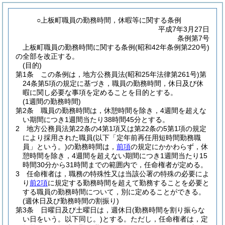
○上板町職員の勤務時間，休暇等に関する条例
平成7年3月27日
条例第7号
上板町職員の勤務時間に関する条例(昭和42年条例第220号)
の全部を改正する。
(目的)
第1条
この条例は，地方公務員法
(昭和25年法律第261号)
第
24条第5項の規定に基づき，職員の勤務時間，休日及び休
暇に関し必要な事項を定めることを目的とする。
(1週間の勤務時間)
第2条
職員の勤務時間は，休憩時間を除き，4週間を超えな
い期間につき1週間当たり38時間45分とする。
2
地方公務員法第22条の4第1項又は第22条の5第1項の規定
により採用された職員
(以下「定年前再任用短時間勤務職
員」という。)
の勤務時間は，
前項
の規定にかかわらず，休
憩時間を除き，4週間を超えない期間につき1週間当たり15
時間30分から31時間までの範囲内で，任命権者が定める。
3
任命権者は，職務の特殊性又は当該公署の特殊の必要によ
り
前2項
に規定する勤務時間を超えて勤務することを必要と
する職員の勤務時間について，別に定めることができる。
(週休日及び勤務時間の割振り)
第3条
日曜日及び土曜日は，週休日
(勤務時間を割り振らな
い日をいう。以下同じ。)
とする。
ただし，任命権者は，定