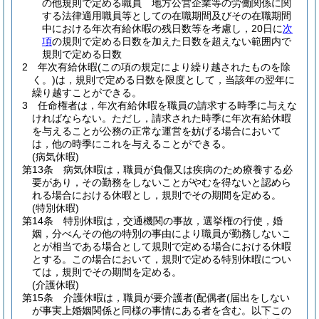
の他規則で定める職員 地方公営企業等の労働関係に関
する法律適用職員等としての在職期間及びその在職期間
中における年次有給休暇の残日数等を考慮し，20日に
次
項
の規則で定める日数を加えた日数を超えない範囲内で
規則で定める日数
2
年次有給休暇
(この項の規定により繰り越されたものを除
く。)
は，規則で定める日数を限度として，当該年の翌年に
繰り越すことができる。
3
任命権者は，年次有給休暇を職員の請求する時季に与えな
ければならない。
ただし，請求された時季に年次有給休暇
を与えることが公務の正常な運営を妨げる場合において
は，他の時季にこれを与えることができる。
(病気休暇)
第13条
病気休暇は，職員が負傷又は疾病のため療養する必
要があり，その勤務をしないことがやむを得ないと認めら
れる場合における休暇とし，規則でその期間を定める。
(特別休暇)
第14条
特別休暇は，交通機関の事故，選挙権の行使，婚
姻，分べんその他の特別の事由により職員が勤務しないこ
とが相当である場合として規則で定める場合における休暇
とする。
この場合において，規則で定める特別休暇につい
ては，規則でその期間を定める。
(介護休暇)
第15条
介護休暇は，職員が要介護者
(配偶者
(届出をしない
が事実上婚姻関係と同様の事情にある者を含む。以下この