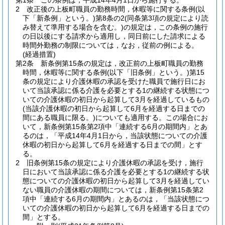
第1条
この条例は，平成14年4月1日から施行する。
2
改正後の上板町職員の勤務時間，休暇等に関する条例
(以
下「新条例」という。)
第8条の2
(同条第3項の規定により読
み替えて準用する場合を含む。)
の規定は，この条例の施行
の日以後にする請求から適用し，同日前にした請求による
時間外勤務の制限については，なお，従前の例による。
(経過措置)
第2条
新条例第15条の規定は，改正前の上板町職員の勤務
時間，休暇等に関する条例
(以下「旧条例」という。)
第15
条の規定により介護休暇の承認を受けた職員で施行日にお
いて当該承認に係る介護を必要とする1の継続する状態につ
いての介護休暇の初日から起算して3月を経過しているもの
(当該介護休暇の初日から起算して6月を経過する日までの
間にある職員に限る。)
についても適用する。
この場合にお
いて，新条例第15条第2項中「連続する6月の期間内」とあ
るのは，「平成14年4月1日から，当該状態についての介護
休暇の初日から起算して6月を経過する日までの間」とす
る。
2
旧条例第15条の規定により介護休暇の承認を受け，施行
日において当該承認に係る介護を必要とする1の継続する状
態についての介護休暇の初日から起算して3月を経過してい
ない職員の介護休暇の期間については，新条例第15条第2
項中「連続する6月の期間内」とあるのは，「当該状態につ
いての介護休暇の初日から起算して6月を経過する日までの
間」とする。