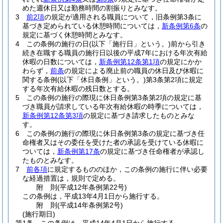
めた週休日又は勤務時間の割振りとみなす。
3
前2項
の規定が適用される職員について，旧条例第3条に
基づき定められている休憩時間については，
新条例第6条
の
規定に基づく休憩時間とみなす。
4
この条例の施行の日
(以下「施行日」という。)
前から引き
続き在職する職員の施行日以後の平成7年における年次有給
休暇の日数については，
新条例第12条第1項
の規定にかか
わらず，
前条
の規定による廃止前の職員の休日及び休暇に
関する条例
(以下「休日条例」という。)
第3条第2項に規定
する年次有給休暇の残日数とする。
5
この条例の施行の際現に休日条例第3条第2項の規定に基
づき職員が請求している年次有給休暇の時季については，
新条例第12条第3項
の規定に基づき請求したものとみな
す。
6
この条例の施行の際現に休日条例第3条の規定に基づき任
命権者又はその委任を受けた者の承認を受けている休暇に
ついては，
新条例第17条
の規定に基づき任命権者が承認し
たものとみなす。
7
前各項
に規定するもののほか，この条例の施行に伴い必要
な経過措置は，規則で定める。
附
則
(平成12年
条例第22号)
この条例は，平成13年4月1日から施行する。
附
則
(平成14年
条例第2号)
(施行期日)