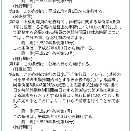
附
則
(平成21年
条例第8号)
(施行期日)
第1条
この条例は，平成21年4月1日から施行する。
(経過措置)
第2条
上板町職員の勤務時間，休暇等に関する条例第4条第
1項に規定する公務の運営上の事情により特別の形態によっ
て勤務する必要のある職員の休憩時間及び休息時間につい
ては，当分の間，なお従前の例による。
附
則
(平成22年
条例第10号)
この条例は，平成22年4月1日から施行する。
附
則
(平成22年
条例第33号)
(施行期日)
第1条
この条例は，公布の日から施行する。
(経過措置)
第2条
この条例の施行の日
(以下「施行日」という。)
以後の
日を早出遅出勤務開始日とする改正後の規定による請求，
同条例第8条の3第2項の規定による請求又は施行日以後の
日を時間外勤務制限開始日とする第8条の3第3項の規定に
よる請求を行おうとする職員は，施行日前においても，規
則の定めるところにより，これらの請求を行うことができ
る。
附
則
(平成28年
条例第7号)
この条例は，平成28年4月1日から施行する。
附
則
(平成29年
条例第14号)
(施行期日)