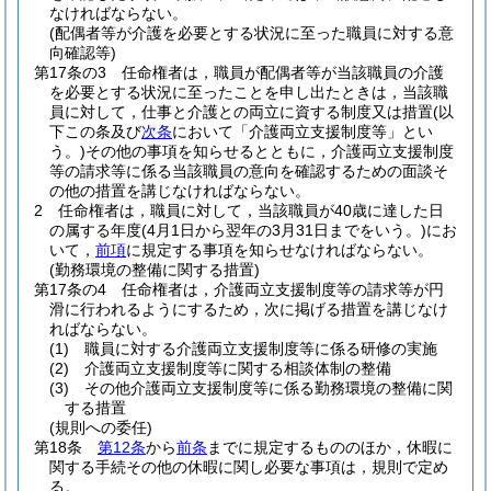
なければならない。
(配偶者等が介護を必要とする状況に至った職員に対する意
向確認等)
第17条の3
任命権者は，職員が配偶者等が当該職員の介護
を必要とする状況に至ったことを申し出たときは，当該職
員に対して，仕事と介護との両立に資する制度又は措置
(以
下この条及び
次条
において「介護両立支援制度等」とい
う。)
その他の事項を知らせるとともに，介護両立支援制度
等の請求等に係る当該職員の意向を確認するための面談そ
の他の措置を講じなければならない。
2
任命権者は，職員に対して，当該職員が40歳に達した日
の属する年度
(4月1日から翌年の3月31日までをいう。)
にお
いて，
前項
に規定する事項を知らせなければならない。
(勤務環境の整備に関する措置)
第17条の4
任命権者は，介護両立支援制度等の請求等が円
滑に行われるようにするため，次に掲げる措置を講じなけ
ればならない。
(1)
職員に対する介護両立支援制度等に係る研修の実施
(2)
介護両立支援制度等に関する相談体制の整備
(3)
その他介護両立支援制度等に係る勤務環境の整備に関
する措置
(規則への委任)
第18条
第12条
から
前条
までに規定するもののほか，休暇に
関する手続その他の休暇に関し必要な事項は，規則で定め
る。