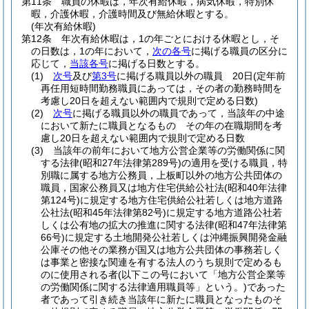
第11条
職員の休暇は，年次有給休暇，病気休暇，特別休
暇，介護休暇，介護時間及び無給休暇とする。
(年次有給休暇)
第12条
年次有給休暇は，1の年ごとにおける休暇とし，そ
の日数は，1の年において，
次の各号
に掲げる職員の区分に
応じて，
当該各号
に掲げる日数とする。
(1)
次号
及び
第3号
に掲げる職員以外の職員 20日
(定年前
再任用短時間勤務職員にあっては，その者の勤務時間を
考慮し20日を超えない範囲内で規則で定める日数)
(2)
次号
に掲げる職員以外の職員であって，当該年の中途
において新たに職員となるもの その年の在職期間を考
慮し20日を超えない範囲内で規則で定める日数
(3)
当該年の前年において地方公営企業等の労働関係に関
する法律
(昭和27年法律第289号)
の適用を受ける職員，特
別職に属する地方公務員，上板町以外の地方公共団体の
職員，国家公務員又は地方住宅供給公社法
(昭和40年法律
第124号)
に規定する地方住宅供給公社若しくは地方道路
公社法
(昭和45年法律第82号)
に規定する地方道路公社若
しくは公有地の拡大の推進に関する法律
(昭和47年法律第
66号)
に規定する土地開発公社若しくは沖縄振興開発金融
公庫その他その業務が国又は地方公共団体の事務若しく
は事業と密接な関連を有する法人のうち規則で定めるも
のに使用される者
(以下この号において「地方公営企業等
の労働関係に関する法律適用職員等」という。)
であった
者であって引き続き当該年に新たに職員となったものそ