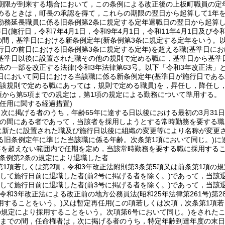
期限が到来する場合において，この条例による改正後の上板町職員の定
めるときは，町長の承認を得て，これらの期限の翌日から起算して1年
勤務延長職員に係る旧条例第2条に規定する定年退職日の翌日から起算し
準日
(施行日，令和7年4月1日，令和9年4月1日，令和11年4月1日及び令
での間，基準日における新条例定年
(新条例第3条に規定する定年をいう。以
行日の前日における旧条例第3条に規定する定年)
を超える職
(基準日に
基準日以後に設置された職その他の規則で定める職に，基準日から基準日
法の一部を改正する法律
(令和3年法律第63号。以下「令和3年改正法」と
日において同日における当該職に係る新条例定年
(基準日が施行日であ
当該規則で定める職にあっては，規則で定める職員)
を，昇任し，降任し
項から第5項までの規定は，第1項の規定による勤務について準用する。
任用に関する経過措置)
次に掲げる者のうち，年齢65年に達する日以後における最初の3月31日
の間にある者であって，当該者を採用しようとする常時勤務を要する職
に新たに設置された職及び施行日以後に組織の変更等により名称が変更
る旧条例定年に準じた当該職に係る年齢。次条第1項において同じ。)
に
年を超えない範囲内で任期を定め，当該常時勤務を要する職に採用する
条例第2条の規定により退職した者
第1項若しくは第2項，令和3年改正法附則第3条第5項又は前条第1項の
続して施行日前に退職した者
(前2号に掲げる者を除く。)
であって，当該
続して施行日前に退職した者
(前3号に掲げる者を除く。)
であって，当該
(令和3年改正法による改正前の地方公務員法
(昭和25年法律第261号)
第2
用することをいう。)
又は暫定再任用
(この項若しくは次項，次条第1項若
の規定により採用することをいう。次項第6号において同じ。)
をされた
1日までの間，任命権者は，次に掲げる者のうち，特定年齢到達年度の末