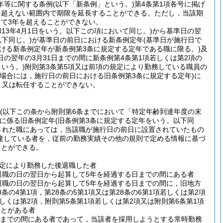
年等に関する条例
(以下「新条例」という。)
第4条第1項各号に掲げ
を超えない範囲内で期限を延長することができる。
ただし，当該期
て3年を超えることができない。
和13年4月1日をいう。以下この項において同じ。)
から基準日の翌
下同じ。)
が基準日の前日における新条例定年
(基準日が施行日で
おける新条例定年が新条例第3条に規定する定年である職に限る。)
及
の翌年の3月31日までの間に新条例第4条第1項若しくは第2項の
いう。)
附則第3条第5項又は前項の規定により勤務している職員の
る場合には，施行日の前日における旧条例第3条に規定する定年)
に
，又は転任することができない。
(以下この条から附則第6条までにおいて「特定年齢到達年度の末
に係る旧条例定年
(旧条例第3条に規定する定年をいう。以下同
された職にあっては，当該職が施行日の前日に設置されていたもの
達している者を，従前の勤務実績その他の規則で定める情報に基づ
ことができる。
規定により勤務した後退職した者
退職の日の翌日から起算して5年を経過する日までの間にある者
退職の日の翌日から起算して5年を経過する日までの間に，旧地方
8条の4第1項，第28条の5第1項又は第28条の6第1項若しくは第2項
しくは第2項，附則第5条第1項若しくは第2項又は附則第6条第1項
ことがある者
日までの間にある者であって，当該者を採用しようとする常時勤務