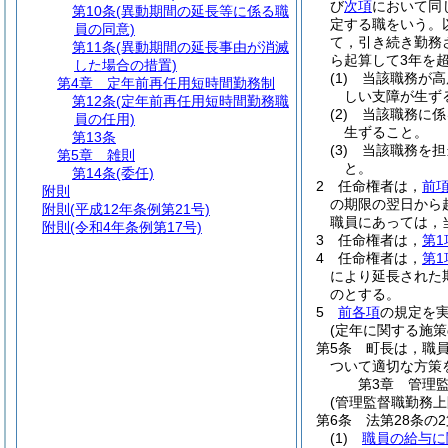
び
次項
において同
第10条
(異動期間の延長等に係る職
定する職をいう。
員の同意)
て，引き続き勤務
第11条
(異動期間の延長事由が消滅
ら起算して3年を
した場合の措置)
(1)
当該職務が高
第4章
定年前再任用短時間勤務制
しい支障が生ず
第12条
(定年前再任用短時間勤務職
(2)
当該職務に係
員の任用)
生ずること。
第13条
(3)
当該職務を担
第5章
雑則
と。
第14条
(委任)
2
任命権者は，
前
附則
の期限の翌日から
附則
(平成12年条例第21号)
職員にあっては，
附則
(令和4年条例第17号)
3
任命権者は，
第1
4
任命権者は，
第1
により延長された
のとする。
5
前各項
の規定を
(定年に関する施策
第5条
町長は，職
ついて適切な方策
第3章
管理
(管理監督職勤務
第6条
法第28条の
(1)
職員の給与に