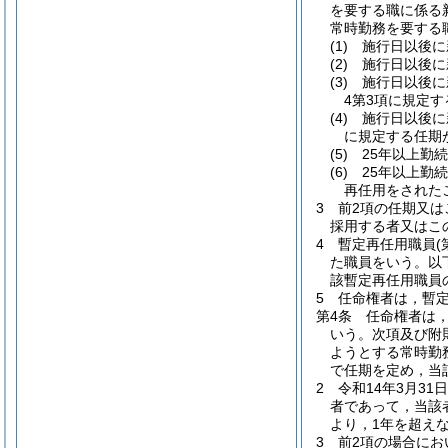
を要する職に係る
常時勤務を要する
(1)
施行日以後に
(2)
施行日以後に
(3)
施行日以後に
4第3項に規定
(4)
施行日以後に
に規定する任期
(5)
25年以上勤
(6)
25年以上勤
再任用をされた
3
前2項の任期又は
採用する者又はこ
4
暫定再任用職員
た職員をいう。以
該暫定再任用職員
5
任命権者は，暫
第4条
任命権者は
いう。次項及び附
ようとする常時勤
で任期を定め，当
2
令和14年3月3
者であって，当該
より，1年を超え
3
前2項の場合にお