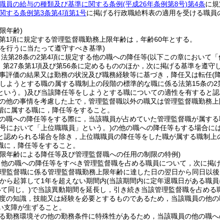
職員の給与の種類及び基準に関する条例
(平成26年条例第8号)
第4条
に規
関する条例第3条第4項第1号
に掲げる行政職給料表の適用を受ける職員
限年齢)
2第1項に規定する管理監督職勤務上限年齢は，年齢60年とする。
等を行うに当たって遵守すべき基準)
法第28条の2第4項に規定する他の職への降任等
(以下この章において「
3，第27条第1項及び第56条に定めるもののほか，次に掲げる基準を遵
事評価の結果又は勤務の状況及び職務経験等に基づき，降任又は転任
(
しようとする職の属する職制上の段階の標準的な職に係る法第15条の2
という。)
及び当該降任等をしようとする職についての適性を有すると認
の他の事情を考慮した上で，管理監督職以外の職又は管理監督職勤務上
階に属する職に，降任等をすること。
の職への降任等をする際に，当該職員が占めていた管理監督職が属する
の号において「上位職職員」という。)
の他の職への降任等もする場合に
と認められる場合を除き，上位職職員の降任等をした職が属する職制上
職に，降任等をすること。
上限年齢による降任等及び管理監督職への任用の制限の特例)
，他の職への降任等をすべき管理監督職を占める職員について，次に掲
管理監督職に係る管理監督職勤務上限年齢に達した日の翌日から同日以後
から起算して1年を超えない期間内
(当該期間内に定年退職日がある職
て同じ。)
で当該異動期間を延長し，引き続き当該管理監督職を占める
度の知識，技能又は経験を必要とするものであるため，当該職員の他の
い支障が生ずること。
る勤務環境その他の勤務条件に特殊性があるため，当該職員の他の職へ