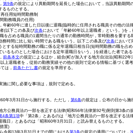
，
第9条
の規定により異動期間を延長した場合において，当該異動期間
するものとする。
前再任用短時間勤務制
間勤務職員の任用)
，年齢60年に達した日以後に退職
(臨時的に任用される職員その他の法
者
(以下この条及び
次条
において「年齢60年以上退職者」という。)
を，
該職を占める職員の1週間当たりの通常の勤務時間が，常時勤務を要する
勤務時間に比し短い時間である職をいう。以下この条及び
次条
において
うとする短時間勤務の職に係る定年退職日相当日
(短時間勤務の職を占
ているものとした場合における定年退職日をいう。)
を経過した者である
，
前条本文
の規定によるほか，組合
(町が加入する地方自治法
(昭和22年
年以上退職者を，従前の勤務実績その他の規則で定める情報に基づく選
いては，
前条ただし書
の規定を準用する。
実施に関し必要な事項は，規則で定める。
60年3月31日から施行する。
ただし，
第6条
の規定は，公布の日から施
地方公務員法の一部を改正する法律
(昭和56年法律第92号)
附則第3条の
第4条第1項
中「第2条」とあるのは「地方公務員法の一部を改正する法
退職日」とあるのは「昭和60年3月31日」と読み替えるものとする。
措置)
から令和13年3月31日までの間における
第3条
の規定の適用については，