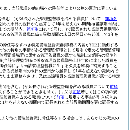
ため，当該職員の他の職への降任等により公務の運営に著しい支
を含む。)
が延長された管理監督職を占める職員について，
前項各
期間の末日の翌日から起算して1年を超えない期間内
(当該期間内に
までの期間内。
第4項
において同じ。)
で延長された当該異動期間を
占める管理監督職に係る異動期間の末日の翌日から起算して3年を
の降任等をすべき特定管理監督職群
(職務の内容が相互に類似する
の他の特別の事情がある管理監督職として規則で定める管理監督職
管理監督職群に属する管理監督職の属する職制上の段階の標準的
員
(当該管理監督職に係る管理監督職勤務上限年齢に達した職員を
降任等により当該管理監督職に生ずる欠員を容易に補充すること
に係る異動期間の末日の翌日から起算して1年を超えない期間内で
めたまま勤務をさせ，又は当該職員を当該管理監督職が属する特定
期間を含む。)
が延長された管理監督職を占める職員について
前項
長することができるときを除く。)
，又は
前項
若しくはこの項の規
理監督職を占める職員について
前項
に規定する事由が引き続きあ
て1年を超えない期間内で延長された当該異動期間を更に延長する
により他の管理監督職に降任等をする場合には，あらかじめ職員の