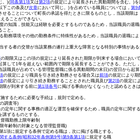
じ。)
(
同条第1項
又は
第2項
の規定により延長された異動期間を含む。)
を
以下この条及び
次章
において同じ。)
を占めている職員については，
第9
させることについて町長の承認を得たときに限るものとし，当該期限は
超えることができない。
度の知識，技能又は経験を必要とするものであるため，当該職員の退職
ること。
る勤務環境その他の勤務条件に特殊性があるため，当該職員の退職によ
当する者の交替が当該業務の遂行上重大な障害となる特別の事情がある
項
の期限又はこの項の規定により延長された期限が到来する場合におい
起算して1年を超えない範囲内で期限を延長することができる。
ただし
当該職員が占めている管理監督職に係る異動期間の末日)
の翌日から起算
項
の規定により職員を引き続き勤務させる場合又は
前項
の規定により期
項
の規定により引き続き勤務することとされた職員及び
第2項
の規定に
期限が到来する前に
第1項各号
に掲げる事由がなくなったと認めるとき
実施するために必要な手続は，規則で定める。
の調査等)
員の定年に関する事務の適正な運営を確保するため，職員の定年に関す
を講ずるものとする。
監督職勤務上限年齢制
上限年齢制の対象となる管理監督職)
2第1項に規定する条例で定める職は，次に掲げる職とする。
関する条例
(昭和32年条例第9号)
第9条第1項
に規定する職