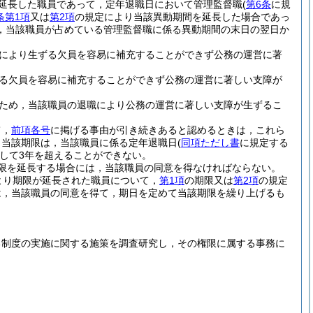
延長した職員であって，定年退職日において管理監督職
(
第6条
に規
条第1項
又は
第2項
の規定により当該異動期間を延長した場合であっ
，当該職員が占めている管理監督職に係る異動期間の末日の翌日か
により生ずる欠員を容易に補充することができず公務の運営に著
る欠員を容易に補充することができず公務の運営に著しい支障が
ため，当該職員の退職により公務の運営に著しい支障が生ずるこ
て，
前項各号
に掲げる事由が引き続きあると認めるときは，これら
，当該期限は，当該職員に係る定年退職日
(
同項ただし書
に規定する
して3年を超えることができない。
限を延長する場合には，当該職員の同意を得なければならない。
より期限が延長された職員について，
第1項
の期限又は
第2項
の規定
は，当該職員の同意を得て，期日を定めて当該期限を繰り上げるも
る制度の実施に関する施策を調査研究し，その権限に属する事務に