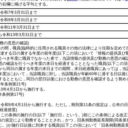
の右欄に掲げる字句とする。
令和7年3月31日まで
令和9年3月31日まで
令和11年3月31日まで
ら令和13年3月31日まで
務の意思の確認)
分の間，職員
(臨時的に任用される職員その他の法律により任期を定めて
に達する日の属する年度の前年度
(以下この項において「情報の提供及び
うべき年度に職員でなかった者で，当該情報の提供及び勤務の意思の確
思の確認を行うべき年度の末日を経過することとなった職員
(以下この
から同日の属する年度の末日までの期間，末日経過職員にあっては，当
年度)
)
において，当該職員に対し，当該職員が年齢60年に達する日以後
するとともに，同日の翌日以後における勤務の意思を確認するよう努め
2年
条例第21号)
3年4月1日から施行する。
年
条例第17号)
令和5年4月1日から施行する。
ただし，附則第11条の規定は，公布の
経過措置)
，この条例の施行の日
(以下「施行日」という。)
前にこの条例による改正
2項の規定により勤務することとされ，かつ，旧条例勤務延長期限
(同条
じ。)
が施行日以後に到来する職員
(以下この項において「旧条例勤務延