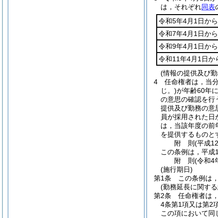
は，それぞれ
同表
令和5年4月1日から
令和7年4月1日から
令和9年4月1日から
令和11年4月1日か
(情報の提供及び勤
4
任命権者は，当
じ。)
が年齢60年
の意思の確認を行
提供及び勤務の意
員が採用された日
は，当該年度の前
を提供するものと
附
則
(平成1
この条例は，平成1
附
則
(令和4
(施行期日)
第1条
この条例は，
(勤務延長に関する
第2条
任命権者は
4条第1項又は第
この項において同