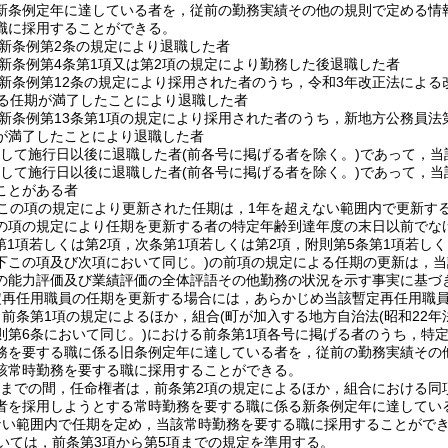
新条例定年に達している者を，従前の勤務実績その他の規則で定める情
職に採用することができる。
新条例第2条の規定により退職した者
新条例第4条第1項又は第2項の規定により勤務した後退職した者
新条例第12条の規定により採用された者のうち，令和3年改正法による
する任期が満了したことにより退職した者
新条例第13条第1項の規定により採用された者のうち，新地方公務員法第
が満了したことにより退職した者
続して施行日以後に退職した者
(前各号に掲げる者を除く。)
であって，当
続して施行日以後に退職した者
(前各号に掲げる者を除く。)
であって，当
ことがある者
この項の規定により更新された任期は，1年を超えない範囲内で更新す
の項の規定により任期を更新する者の特定年齢到達年度の末日以前でな
(第1項若しくは第2項，次条第1項若しくは第2項，附則第5条第1項若し
下この項及び次項において同じ。)
の前項の規定による任期の更新は，当
の能力評価及び業績評価の全体評語その他勤務の状況を示す事実に基づ
定再任用職員の任期を更新する場合には，あらかじめ当該暫定再任用職
，前条第1項の規定によるほか，組合
(町が加入する地方自治法
(昭和22年
則第6条において同じ。)
における前条第1項各号に掲げる者のうち，特
務を要する職に係る旧条例定年に達している者を，従前の勤務実績その
該常時勤務を要する職に採用することができる。
1日までの間，任命権者は，前条第2項の規定によるほか，組合における
者を採用しようとする常時勤務を要する職に係る新条例定年に達してい
ない範囲内で任期を定め，当該常時勤務を要する職に採用することがで
いては，前条第3項から第5項までの規定を準用する。