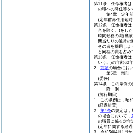
第11条
任命権者は
の職への降任等を
第4章
定年
(定年前再任用短時
第12条
任命権者は
合を除く。)
をした
時間勤務の職
(当
間当たりの通常の
その者を採用しよ
と同種の職を占め
第13条
任命権者は
いう。)
の年齢60
2
前項
の場合にお
第5章
雑則
(委任)
第14条
この条例の
附
則
(施行期日)
1
この条例は，昭和
(経過措置)
2
第4条
の規定は，
の場合において，
の職員に係る定年
(定年に関する経過
3
令和5年4月1日