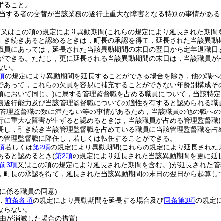
ずること。
当する者の交替が当該業務の遂行上重大な障害となる特別の事情がある
。
項
又はこの項の規定により異動期間
(これらの規定により延長された期間
引き続きあると認めるときは，町長の承認を得て，延長された当該異動
職員にあっては，延長された当該異動期間の末日の翌日から定年退職日
ができる。
ただし，更に延長される当該異動期間の末日は，当該職員が
ない。
項
の規定により異動期間を延長することができる場合を除き，他の職へ
であって，これらの欠員を容易に補充することができない年齢別構成そ
項において同じ。)
に属する管理監督職を占める職員について，当該特定
務遂行能力及び当該管理監督職についての適性を有すると認められる職
管理監督職の数に満たない等の事情があるため，当該職員の他の職への
行に重大な障害が生ずると認めるときは，当該職員が占める管理監督職
長し，引き続き当該管理監督職を占めている職員に当該管理監督職を占
の管理監督職に降任し，若しくは転任することができる。
項
若しくは
第2項
の規定により異動期間
(これらの規定により延長された
あると認めるとき
(
第2項
の規定により延長された当該異動期間を更に延
前3項
又はこの項の規定により延長された期間を含む。)
が延長された管
，町長の承認を得て，延長された当該異動期間の末日の翌日から起算し
に係る職員の同意)
，
前条各項
の規定により異動期間を延長する場合及び
同条第3項
の規定
ならない。
事由が消滅した場合の措置)