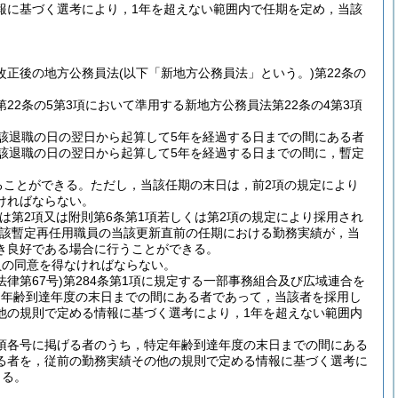
報に基づく選考により，1年を超えない範囲内で任期を定め，当該
改正後の地方公務員法
(以下「新地方公務員法」という。)
第22条の
22条の5第3項において準用する新地方公務員法第22条の4第3項
該退職の日の翌日から起算して5年を経過する日までの間にある者
該退職の日の翌日から起算して5年を経過する日までの間に，暫定
ることができる。
ただし，当該任期の末日は，前2項の規定により
ければならない。
くは第2項又は附則第6条第1項若しくは第2項の規定により採用され
該暫定再任用職員の当該更新直前の任期における勤務実績が，当
き良好である場合に行うことができる。
員の同意を得なければならない。
法律第67号)
第284条第1項に規定する一部事務組合及び広域連合を
定年齢到達年度の末日までの間にある者であって，当該者を採用し
他の規則で定める情報に基づく選考により，1年を超えない範囲内
同項各号に掲げる者のうち，特定年齢到達年度の末日までの間にある
る者を，従前の勤務実績その他の規則で定める情報に基づく選考に
きる。