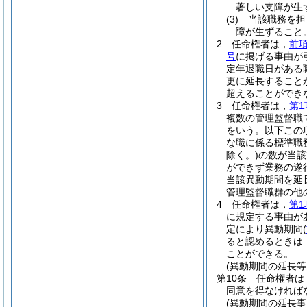
著しい支障が生
(3)
当該職務を担
障が生ずること
2
任命権者は，
前
号
に掲げる事由が
定年退職日がある
更に延長すること
超えることができ
3
任命権者は，
第1
複数の管理監督職
をいう。以下この
な職に係る標準職
除く。)
の数が当該
ができず業務の遂
当該異動期間を延
管理監督職群の他
4
任命権者は，
第1
に規定する事由が
定により異動期間
(
ると認めるときは
ことができる。
(異動期間の延長等
第10条
任命権者は
同意を得なければ
(異動期間の延長