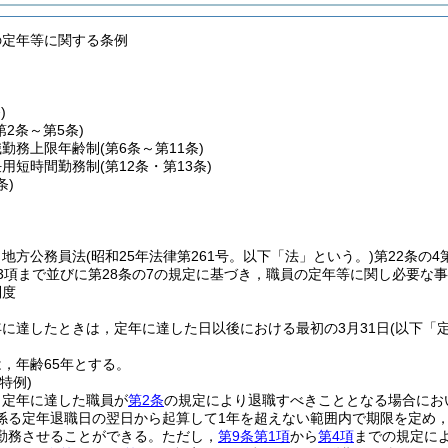
の定年等に関する条例
)
第2条～第5条)
職勤務上限年齢制
(第6条～第11条)
任用短時間勤務制
(第12条・第13条)
条)
，地方公務員法
(昭和25年法律第261号。以下「法」という。)
第22条の4
第3項まで並びに第28条の7の規定に基づき，職員の定年等に関し必要な
制度
に達したときは，定年に達した日以後における最初の3月31日
(以下「
，年齢65年とする。
特例)
，定年に達した職員が
第2条
の規定により退職すべきこととなる場合にお
係る定年退職日の翌日から起算して1年を超えない範囲内で期限を定め
勤務させることができる。
ただし，
第9条第1項
から
第4項
までの規定に