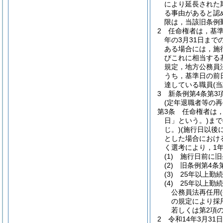
により延長された
る事由があると認
限は，当該旧条例
2
任命権者は，基
年の3月31日ま
ある場合には，施
びこれに相当する
規定，地方公務員
うち，基準日の前
達している職員
(
3
新条例第4条第3
(定年退職者等の再
第3条
任命権者は，
日」という。)
まで
じ。)
(施行日以後
とした場合におけ
く選考により，1
(1)
施行日前に旧
(2)
旧条例第4条
(3)
25年以上勤
(4)
25年以上勤
公務員法再任用
の規定により採
若しくは第2項
2
令和14年3月3