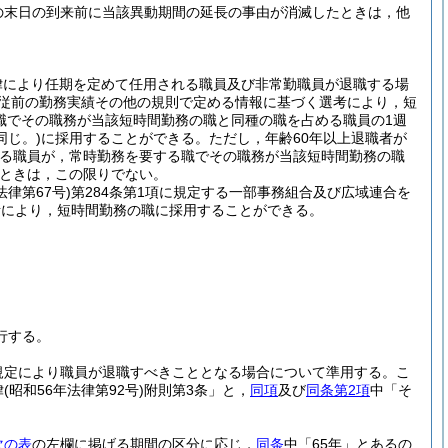
の末日の到来前に当該異動期間の延長の事由が消滅したときは，他
律により任期を定めて任用される職員及び非常勤職員が退職する場
従前の勤務実績その他の規則で定める情報に基づく選考により，短
職でその職務が当該短時間勤務の職と同種の職を占める職員の1週
同じ。)
に採用することができる。
ただし，年齢60年以上退職者が
める職員が，常時勤務を要する職でその職務が当該短時間勤務の職
ときは，この限りでない。
法律第67号)
第284条第1項に規定する一部事務組合及び広域連合を
考により，短時間勤務の職に採用することができる。
行する。
規定により職員が退職すべきこととなる場合について準用する。
こ
律
(昭和56年法律第92号)
附則第3条」と，
同項
及び
同条第2項
中「そ
次の表
の左欄に掲げる期間の区分に応じ，
同条
中「65年」とあるの