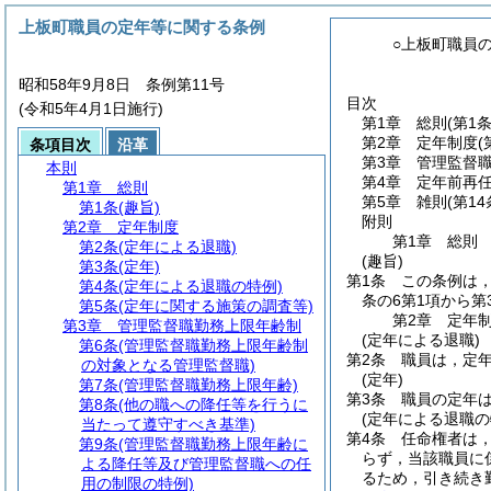
上板町職員の定年等に関する条例
○上板町職員
昭和58年9月8日 条例第11号
目次
(令和5年4月1日施行)
第1章
総則
(第1条
第2章
定年制度
(
条項目次
沿革
第3章
管理監督
本則
第4章
定年前再
第1章
総則
第5章
雑則
(第14
第1条
(趣旨)
附則
第2章
定年制度
第1章
総則
第2条
(定年による退職)
(趣旨)
第3条
(定年)
第1条
この条例は
第4条
(定年による退職の特例)
条の6第1項から
第5条
(定年に関する施策の調査等)
第2章
定年
第3章
管理監督職勤務上限年齢制
(定年による退職)
第6条
(管理監督職勤務上限年齢制
第2条
職員は，定年
の対象となる管理監督職)
(定年)
第7条
(管理監督職勤務上限年齢)
第3条
職員の定年は
第8条
(他の職への降任等を行うに
(定年による退職の
当たって遵守すべき基準)
第4条
任命権者は
第9条
(管理監督職勤務上限年齢に
らず，当該職員に
よる降任等及び管理監督職への任
るため，引き続き
用の制限の特例)