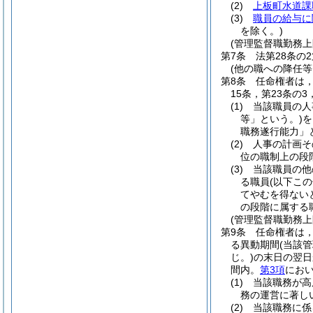
(2)
上板町水道課
(3)
職員の給与に
を除く。)
(管理監督職勤務上
第7条
法第28条の
(他の職への降任
第8条
任命権者は，
15条，第23条の
(1)
当該職員の人
等」という。)
を
職務遂行能力」
(2)
人事の計画そ
位の職制上の段
(3)
当該職員の他
る職員
(以下こ
てやむを得ない
の段階に属する
(管理監督職勤務
第9条
任命権者は
る異動期間
(当該
じ。)
の末日の翌日
間内。
第3項
におい
(1)
当該職務が高
務の運営に著し
(2)
当該職務に係