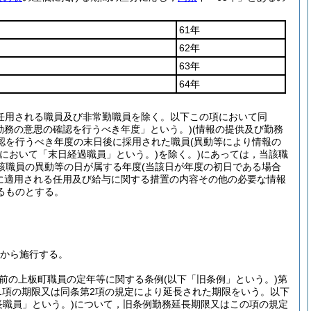
61年
62年
63年
64年
任用される職員及び非常勤職員を除く。以下この項において同
勤務の意思の確認を行うべき年度」という。)
(情報の提供及び勤務
認を行うべき年度の末日後に採用された職員
(異動等により情報の
項において「末日経過職員」という。)
を除く。)
にあっては，当該職
該職員の異動等の日が属する年度
(当該日が年度の初日である場合
に適用される任用及び給与に関する措置の内容その他の必要な情報
るものとする。
日から施行する。
前の上板町職員の定年等に関する条例
(以下「旧条例」という。)
第
第1項の期限又は同条第2項の規定により延長された期限をいう。以下
長職員」という。)
について，旧条例勤務延長期限又はこの項の規定