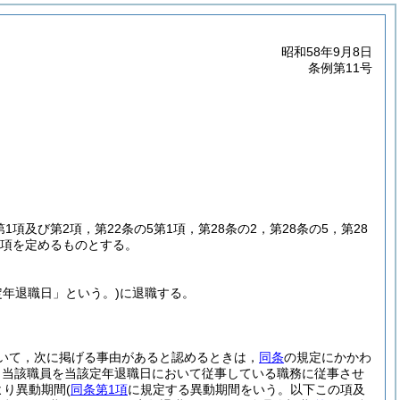
昭和58年9月8日
条例第11号
第1項及び第2項，第22条の5第1項，第28条の2，第28条の5，第28
事項を定めるものとする。
定年退職日」という。)
に退職する。
いて，次に掲げる事由があると認めるときは，
同条
の規定にかかわ
，当該職員を当該定年退職日において従事している職務に従事させ
より異動期間
(
同条第1項
に規定する異動期間をいう。以下この項及