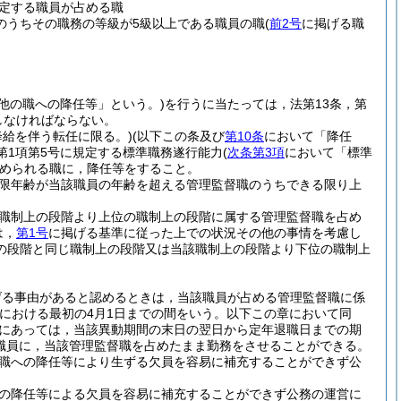
定する職員が占める職
のうちその職務の等級が5級以上である職員の職
(
前2号
に掲げる職
他の職への降任等」という。)
を行うに当たっては，法第13条，第
守しなければならない。
降給を伴う転任に限る。)
(以下この条及び
第10条
において「降任
第1項第5号に規定する標準職務遂行能力
(
次条第3項
において「標準
められる職に，降任等をすること。
限年齢が当該職員の年齢を超える管理監督職のうちできる限り上
職制上の段階より上位の職制上の段階に属する管理監督職を占め
は，
第1号
に掲げる基準に従った上での状況その他の事情を考慮し
の段階と同じ職制上の段階又は当該職制上の段階より下位の職制上
げる事由があると認めるときは，当該職員が占める管理監督職に係
における最初の4月1日までの間をいう。以下この章において同
員にあっては，当該異動期間の末日の翌日から定年退職日までの期
職員に，当該管理監督職を占めたまま勤務をさせることができる。
職への降任等により生ずる欠員を容易に補充することができず公
の降任等による欠員を容易に補充することができず公務の運営に