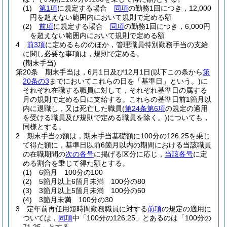
(1)
第1項
に規定する場合
同項
の勤務1回につき，12,000
円を超えない範囲内において規則で定める額
(2)
前項
に規定する場合
同項
の勤務1回につき，6,000円
を超えない範囲内において規則で定める額
4
前3項
に定めるもののほか，管理職員特別勤務手当の支給
に関し必要な事項は，規則で定める。
(期末手当)
第20条
期末手当は，6月1日及び12月1日
(以下この条から
第
20条の3
までにおいてこれらの日を「基準日」という。)
に
それぞれ在職する職員に対して，それぞれ基準日の属する
月の規則で定める日に支給する。
これらの基準日前1箇月以
内に退職し，又は死亡した職員
(
第24条第6項
の規定の適用
を受ける職員及び規則で定める職員を除く。)
についても，
同様とする。
2
期末手当の額は，期末手当基礎額に100分の126.25を乗じ
て得た額に，基準日以前6箇月以内の期間における当該職員
の在職期間の
次の各号
に掲げる区分に応じ，
当該各号
に定
める割合を乗じて得た額とする。
(1)
6箇月 100分の100
(2)
5箇月以上6箇月未満 100分の80
(3)
3箇月以上5箇月未満 100分の60
(4)
3箇月未満 100分の30
3
定年前再任用短時間勤務職員に対する
前項
の規定の適用に
ついては，
同項
中「100分の126.25」とあるのは「100分の