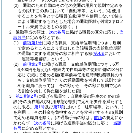
道2キロメートル未満であるものを除く。)
(2)
通勤のため自動車その他の交通の用具で規則で定める
もの
(以下この条において「自動車等」という。)
を使用
することを常例とする職員
(自動車等を使用しないで徒歩
により通勤するものとした場合の通勤距離が片道2キロメ
ートル未満であるものを除く。)
2
通勤手当の額は，
次の各号
に掲げる職員の区分に応じ，
当
該各号
に定める額とする。
(1)
前項第1号
に掲げる職員 支給単位期間につき，規則
で定めるところにより算出した当該職員の支給単位期間
の通勤に要する運賃等の額に相当する額
(
第4項
において
「運賃等相当額」という。)
(2)
前項第2号
に掲げる職員 支給単位期間につき，6万
6,400円を超えない範囲内で自動車等の使用距離の区分に
応じて規則で定める額
(定年前再任用短時間勤務職員のう
ち，支給単位期間当たりの通勤回数を考慮して規則で定
める職員にあっては，その額から，その額に規則で定め
る割合を乗じて得た額を減じた額)
3
第1項第2号
に掲げる職員で，自動車等の駐車のための施
設
(その所在地及び利用形態が規則で定める要件を満たすも
のに限る。
第1号
及び
第7項
において「駐車場等」という。)
を利用し，その料金を負担することを常例とするもの
(規則
で定める職員を除く。)
の通勤手当の額は，
前項
の規定にか
かわらず，
次の各号
に掲げる通勤手当の区分に応じ，
当該
各号
に定める額とする。