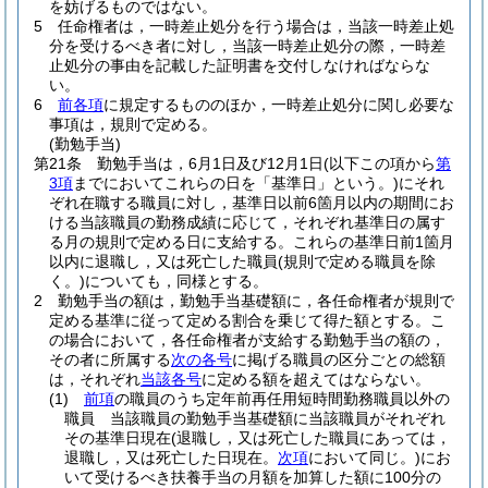
を妨げるものではない。
5
任命権者は，一時差止処分を行う場合は，当該一時差止処
分を受けるべき者に対し，当該一時差止処分の際，一時差
止処分の事由を記載した証明書を交付しなければならな
い。
6
前各項
に規定するもののほか，一時差止処分に関し必要な
事項は，規則で定める。
(勤勉手当)
第21条
勤勉手当は，6月1日及び12月1日
(以下この項から
第
3項
までにおいてこれらの日を「基準日」という。)
にそれ
ぞれ在職する職員に対し，基準日以前6箇月以内の期間にお
ける当該職員の勤務成績に応じて，それぞれ基準日の属す
る月の規則で定める日に支給する。
これらの基準日前1箇月
以内に退職し，又は死亡した職員
(規則で定める職員を除
く。)
についても，同様とする。
2
勤勉手当の額は，勤勉手当基礎額に，各任命権者が規則で
定める基準に従って定める割合を乗じて得た額とする。
こ
の場合において，各任命権者が支給する勤勉手当の額の，
その者に所属する
次の各号
に掲げる職員の区分ごとの総額
は，それぞれ
当該各号
に定める額を超えてはならない。
(1)
前項
の職員のうち定年前再任用短時間勤務職員以外の
職員 当該職員の勤勉手当基礎額に当該職員がそれぞれ
その基準日現在
(退職し，又は死亡した職員にあっては，
退職し，又は死亡した日現在。
次項
において同じ。)
にお
いて受けるべき扶養手当の月額を加算した額に100分の