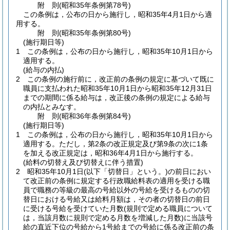
附
則
(昭和35年
条例第78号)
この条例は，公布の日から施行し，昭和35年4月1日から適
用する。
附
則
(昭和35年
条例第80号)
(施行期日等)
1
この条例は，公布の日から施行し，昭和35年10月1日から
適用する。
(給与の内払)
2
この条例の施行前に，改正前の条例の規定に基づいて既に
職員に支払われた昭和35年10月1日から昭和35年12月31日
までの期間に係る給与は，改正後の条例の規定による給与
の内払とみなす。
附
則
(昭和36年
条例第84号)
(施行期日等)
1
この条例は，公布の日から施行し，昭和35年10月1日から
適用する。
ただし，第2条の改正規定及び第9条の次に1条
を加える改正規定は，昭和36年4月1日から施行する。
(給料の切替え及び切替えに伴う措置)
2
昭和35年10月1日
(以下「切替日」という。)
の前日におい
て改正前の条例に規定する行政職給料表の適用を受ける職
員で職務の等級の最高の号給以外の号給を受けるものの切
替日における号給又は給料月額は，その者の切替日の前日
に受ける号給を受けていた月数
(規則で定める職員について
は，当該月数に規則で定める月数を増減した月数)
に当該号
給の直近下位の号給から1号給までの号給に係る改正前の条