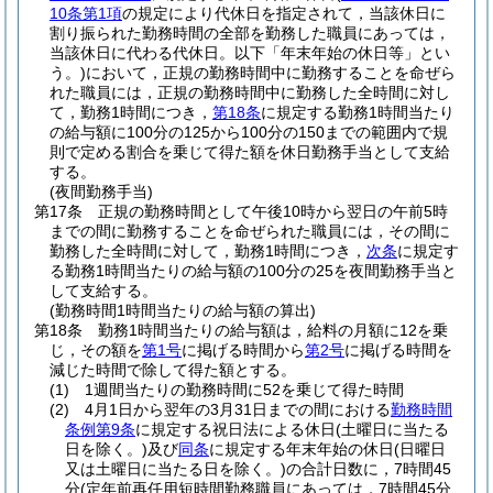
10条第1項
の規定により代休日を指定されて，当該休日に
割り振られた勤務時間の全部を勤務した職員にあっては，
当該休日に代わる代休日。以下「年末年始の休日等」とい
う。)
において，正規の勤務時間中に勤務することを命ぜら
れた職員には，正規の勤務時間中に勤務した全時間に対し
て，勤務1時間につき，
第18条
に規定する勤務1時間当たり
の給与額に100分の125から100分の150までの範囲内で規
則で定める割合を乗じて得た額を休日勤務手当として支給
する。
(夜間勤務手当)
第17条
正規の勤務時間として午後10時から翌日の午前5時
までの間に勤務することを命ぜられた職員には，その間に
勤務した全時間に対して，勤務1時間につき，
次条
に規定す
る勤務1時間当たりの給与額の100分の25を夜間勤務手当と
して支給する。
(勤務時間1時間当たりの給与額の算出)
第18条
勤務1時間当たりの給与額は，給料の月額に12を乗
じ，その額を
第1号
に掲げる時間から
第2号
に掲げる時間を
減じた時間で除して得た額とする。
(1)
1週間当たりの勤務時間に52を乗じて得た時間
(2)
4月1日から翌年の3月31日までの間における
勤務時間
条例第9条
に規定する祝日法による休日
(土曜日に当たる
日を除く。)
及び
同条
に規定する年末年始の休日
(日曜日
又は土曜日に当たる日を除く。)
の合計日数に，7時間45
分
(定年前再任用短時間勤務職員にあっては，7時間45分