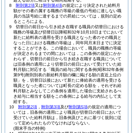
超える部分に相当する期間短縮する。
8
附則第2項
又は
附則第4項
の規定により決定された給料月
額がその者の属する職務の等級の最低の号給に達しない職
員の当該号給に達するまでの昇給については，規則の定め
るところによる。
9
切替日の前日から引き続き在職する職員の切替日における
職務の等級及び切替日以降昭和32年10月10日までにおいて
新たに給料表の適用を受ける職員となった者のその職員と
なった日における職務の等級は，同年同月末日までに決定
することができる。
この場合において，職員の職務の等級
が決定されるまでの間においては，この条例の規定にかか
わらず，切替日の前日から引き続き在職する職員について
は旧条例の適用により切替日の前日において受けていた給
料月額に対応する「職員の給与に関する条例
(昭和32年条例
第9号)
附則別表の新給料月額の欄に掲げる額の直近上位の
額」を，切替日以後において新たに俸給表の適用を受ける
職員となった者については町長の定める額を，それぞれ給
料月額とみなしてこの条例を適用した場合に支給されるべ
き給与に相当する額をこの条例による給与の内払として支
給する。
10
附則第2項
，
附則第3項
及び
附則第5項
の規定の適用につ
いては，旧条例の適用により職員が切替日の前日において
受けていた給料月額は，旧条例及びこれに基づく規則に従
って定められたものでなければならない。
(期末手当の特例)