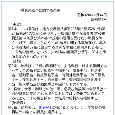
○職員の給与に関する条例
昭和32年12月14日
条例第9号
(趣旨)
第1条
この条例は，地方公務員法
(昭和25年法律第261号)
第
24条第5項の規定に基づき，一般職に属する職員
(地方公務
員法第24条及び第25条の規定の適用を受けない職員を除
く。以下「職員」という。)
の給与に関する事項並びに地方
公務員法第57条に規定する単純な労務に雇用される者
(以下
「単純労務者」という。)
の給与の種類及び基準に関する事
項を定めるものとする。
(給料)
第2条
給料は，正規の勤務時間による勤務に対する報酬であ
って，この条例に定める管理職手当，扶養手当，住居手
当，通勤手当，特殊勤務手当，時間外勤務手当，休日勤務
手当，夜間勤務手当，宿日直手当，管理職員特別勤務手
当，期末手当及び勤勉手当を除いたものとする。
2
宿舎，食事，制服その他生活に必要な施設等の全部又は一
部が職員に支給される場合においては，条例で定めるとこ
ろにより，その相当額をその職員の給料から控除する。
(給料表)
第3条
給料表は，
別表第1
に掲げるとおりとし，非常勤の職
員以外の全ての職員に適用する。