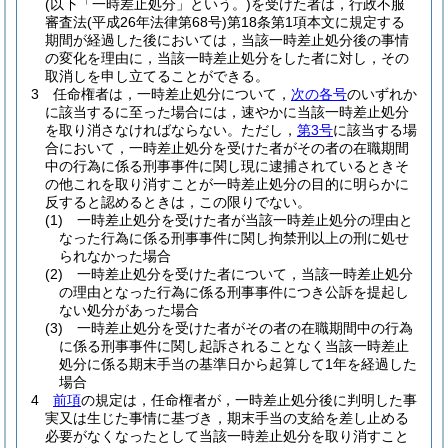
(以下「一時差止処分」という。)
を受けた者は，行政不服
審査法
(平成26年法律第68号)
第18条第1項本文に規定する
期間が経過した後においては，当該一時差止処分後の事情
の変化を理由に，当該一時差止処分をした者に対し，その
取消しを申し立てることができる。
3
任命権者は，一時差止処分について，
次の各号
のいずれか
に該当するに至った場合には，速やかに当該一時差止処分
を取り消さなければならない。
ただし，
第3号
に該当する場
合において，一時差止処分を受けた者がその者の在職期間
中の行為に係る刑事事件に関し現に逮捕されているときそ
の他これを取り消すことが一時差止処分の目的に明らかに
反すると認めるときは，この限りでない。
(1)
一時差止処分を受けた者が当該一時差止処分の理由と
なった行為に係る刑事事件に関し拘禁刑以上の刑に処せ
られなかった場合
(2)
一時差止処分を受けた者について，当該一時差止処分
の理由となった行為に係る刑事事件につき公訴を提起し
ない処分があった場合
(3)
一時差止処分を受けた者がその者の在職期間中の行為
に係る刑事事件に関し起訴されることなく当該一時差止
処分に係る期末手当の基準日から起算して1年を経過した
場合
4
前項
の規定は，任命権者が，一時差止処分後に判明した事
実又は生じた事情に基づき，期末手当の支給を差し止める
必要がなくなったとして当該一時差止処分を取り消すこと