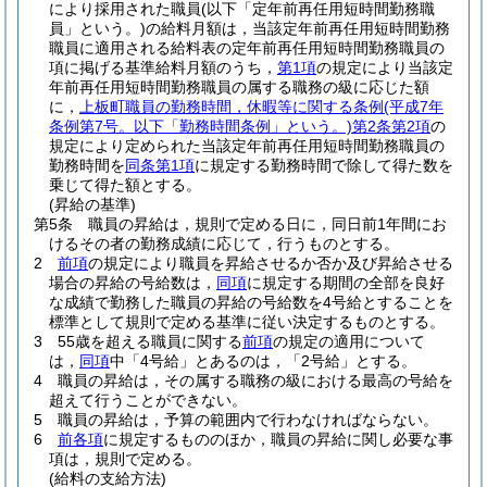
により採用された職員
(以下「定年前再任用短時間勤務職
員」という。)
の給料月額は，当該定年前再任用短時間勤務
職員に適用される給料表の定年前再任用短時間勤務職員の
項に掲げる基準給料月額のうち，
第1項
の規定により当該定
年前再任用短時間勤務職員の属する職務の級に応じた額
に，
上板町職員の勤務時間，休暇等に関する条例
(平成7年
条例第7号。以下「勤務時間条例」という。)
第2条第2項
の
規定により定められた当該定年前再任用短時間勤務職員の
勤務時間を
同条第1項
に規定する勤務時間で除して得た数を
乗じて得た額とする。
(昇給の基準)
第5条
職員の昇給は，規則で定める日に，同日前1年間にお
けるその者の勤務成績に応じて，行うものとする。
2
前項
の規定により職員を昇給させるか否か及び昇給させる
場合の昇給の号給数は，
同項
に規定する期間の全部を良好
な成績で勤務した職員の昇給の号給数を4号給とすることを
標準として規則で定める基準に従い決定するものとする。
3
55歳を超える職員に関する
前項
の規定の適用について
は，
同項
中「4号給」とあるのは，「2号給」とする。
4
職員の昇給は，その属する職務の級における最高の号給を
超えて行うことができない。
5
職員の昇給は，予算の範囲内で行わなければならない。
6
前各項
に規定するもののほか，職員の昇給に関し必要な事
項は，規則で定める。
(給料の支給方法)