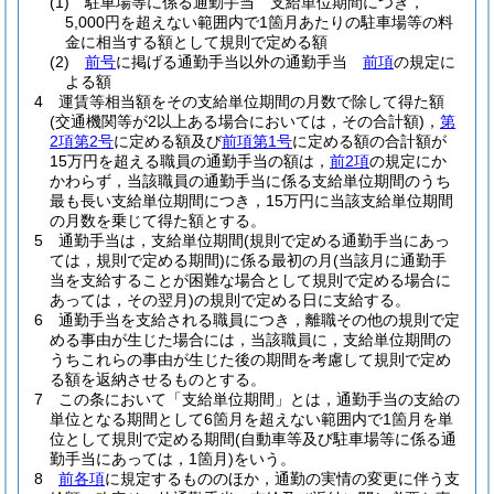
(1)
駐車場等に係る通勤手当 支給単位期間につき，
5,000円を超えない範囲内で1箇月あたりの駐車場等の料
金に相当する額として規則で定める額
(2)
前号
に掲げる通勤手当以外の通勤手当
前項
の規定に
よる額
4
運賃等相当額をその支給単位期間の月数で除して得た額
(交通機関等が2以上ある場合においては，その合計額)
，
第
2項第2号
に定める額及び
前項第1号
に定める額の合計額が
15万円を超える職員の通勤手当の額は，
前2項
の規定にか
かわらず，当該職員の通勤手当に係る支給単位期間のうち
最も長い支給単位期間につき，15万円に当該支給単位期間
の月数を乗じて得た額とする。
5
通勤手当は，支給単位期間
(規則で定める通勤手当にあっ
ては，規則で定める期間)
に係る最初の月
(当該月に通勤手
当を支給することが困難な場合として規則で定める場合に
あっては，その翌月)
の規則で定める日に支給する。
6
通勤手当を支給される職員につき，離職その他の規則で定
める事由が生じた場合には，当該職員に，支給単位期間の
うちこれらの事由が生じた後の期間を考慮して規則で定め
る額を返納させるものとする。
7
この条において「支給単位期間」とは，通勤手当の支給の
単位となる期間として6箇月を超えない範囲内で1箇月を単
位として規則で定める期間
(自動車等及び駐車場等に係る通
勤手当にあっては，1箇月)
をいう。
8
前各項
に規定するもののほか，通勤の実情の変更に伴う支