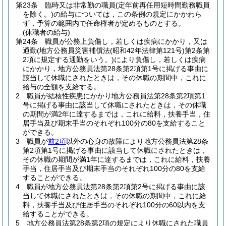
第23条
臨時又は非常勤の職員
(定年前再任用短時間勤務職員
を除く。)
の給与については，この条例の規定にかかわら
ず，予算の範囲内で任命権者が定めるものとする。
(休職者の給与)
第24条
職員が公務上負傷し，若しくは疾病にかかり，又は
通勤
(地方公務員災害補償法
(昭和42年法律第121号)
第2条第
2項に規定する通勤をいう。)
により負傷し，若しくは疾病
にかかり，地方公務員法第28条第2項第1号に掲げる事由に
該当して休職にされたときは，その休職の期間中，これに
給与の全額を支給する。
2
職員が結核性疾患にかかり地方公務員法第28条第2項第1
号に掲げる事由に該当して休職にされたときは，その休職
の期間が満2年に達するまでは，これに給料，扶養手当，住
居手当及び期末手当のそれぞれ100分の80を支給すること
ができる。
3
職員が
前2項
以外の心身の故障により地方公務員法第28条
第2項第1号に掲げる事由に該当して休職にされたときは，
その休職の期間が満1年に達するまでは，これに給料，扶養
手当，住居手当及び期末手当のそれぞれ100分の80を支給
することができる。
4
職員が地方公務員法第28条第2項第2号に掲げる事由に該
当して休職にされたときは，その休職の期間中，これに給
料，扶養手当及び住居手当のそれぞれ100分の60以内を支
給することができる。
5
地方公務員法第28条第2項の規定により休職にされた職員