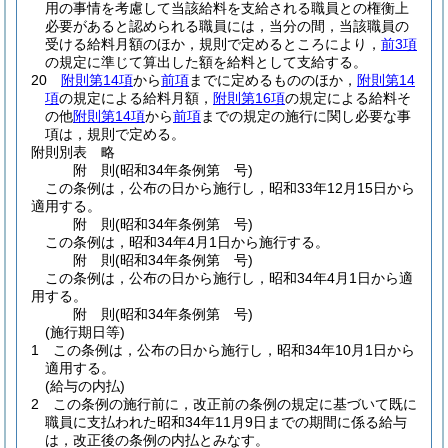
用の事情を考慮して当該給料を支給される職員との権衡上
必要があると認められる職員には，当分の間，当該職員の
受ける給料月額のほか，規則で定めるところにより，
前3項
の規定に準じて算出した額を給料として支給する。
20
附則第14項
から
前項
までに定めるもののほか，
附則第14
項
の規定による給料月額，
附則第16項
の規定による給料そ
の他
附則第14項
から
前項
までの規定の施行に関し必要な事
項は，規則で定める。
附則別表
略
附
則
(昭和34年
条例第 号)
この条例は，公布の日から施行し，昭和33年12月15日から
適用する。
附
則
(昭和34年
条例第 号)
この条例は，昭和34年4月1日から施行する。
附
則
(昭和34年
条例第 号)
この条例は，公布の日から施行し，昭和34年4月1日から適
用する。
附
則
(昭和34年
条例第 号)
(施行期日等)
1
この条例は，公布の日から施行し，昭和34年10月1日から
適用する。
(給与の内払)
2
この条例の施行前に，改正前の条例の規定に基づいて既に
職員に支払われた昭和34年11月9日までの期間に係る給与
は，改正後の条例の内払とみなす。