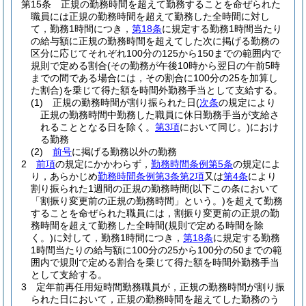
第15条
正規の勤務時間を超えて勤務することを命ぜられた
職員には正規の勤務時間を超えて勤務した全時間に対し
て，勤務1時間につき，
第18条
に規定する勤務1時間当たり
の給与額に正規の勤務時間を超えてした次に掲げる勤務の
区分に応じてそれぞれ100分の125から150までの範囲内で
規則で定める割合
(その勤務が午後10時から翌日の午前5時
までの間である場合には，その割合に100分の25を加算し
た割合)
を乗じて得た額を時間外勤務手当として支給する。
(1)
正規の勤務時間が割り振られた日
(
次条
の規定により
正規の勤務時間中勤務した職員に休日勤務手当が支給さ
れることとなる日を除く。
第3項
において同じ。)
におけ
る勤務
(2)
前号
に掲げる勤務以外の勤務
2
前項
の規定にかかわらず，
勤務時間条例第5条
の規定によ
り，あらかじめ
勤務時間条例第3条第2項
又は
第4条
により
割り振られた1週間の正規の勤務時間
(以下この条において
「割振り変更前の正規の勤務時間」という。)
を超えて勤務
することを命ぜられた職員には，割振り変更前の正規の勤
務時間を超えて勤務した全時間
(規則で定める時間を除
く。)
に対して，勤務1時間につき，
第18条
に規定する勤務
1時間当たりの給与額に100分の25から100分の50までの範
囲内で規則で定める割合を乗じて得た額を時間外勤務手当
として支給する。
3
定年前再任用短時間勤務職員が，正規の勤務時間が割り振
られた日において，正規の勤務時間を超えてした勤務のう