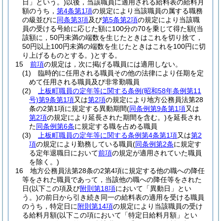
日」という。)
以後，当該職員に適用される給料表の給料月
額のうち，
第4条第1項
の規定により当該職員の属する職務
の級並びに
同条第3項
及び
第5条第2項
の規定により当該職
員の受ける号給に応じた額に100分の70を乗じて得た額
(当
該額に，50円未満の端数を生じたときはこれを切り捨て，
50円以上100円未満の端数を生じたときはこれを100円に切
り上げるものとする。)
とする。
15
前項
の規定は，次に掲げる職員には適用しない。
(1)
臨時的に任用される職員その他の法律により任期を定
めて任用される職員及び非常勤職員
(2)
上板町職員の定年等に関する条例
(昭和58年条例第11
号)
第9条第1項
又は
第2項
の規定により地方公務員法第28
条の2第1項に規定する異動期間
(
同条例第9条第1項
又は
第2項
の規定により延長された期間を含む。)
を延長され
た
同条例第6条
に規定する職を占める職員
(3)
上板町職員の定年等に関する条例第4条第1項
又は
第2
項
の規定により勤務している職員
(
同条例第2条
に規定す
る定年退職日において
前項
の規定が適用されていた職員
を除く。)
16
地方公務員法第28条の2第4項に規定する他の職への降任
等をされた職員であって，当該他の職への降任等をされた
日
(以下この項及び
附則第18項
において「異動日」とい
う。)
の前日から引き続き同一の給料表の適用を受ける職員
のうち，特定日に
附則第14項
の規定により当該職員の受け
る給料月額
(以下この項において「特定日給料月額」とい