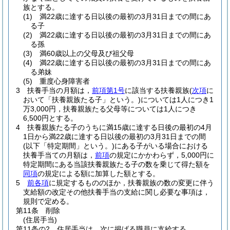
族とする。
(1)
満22歳に達する日以後の最初の3月31日までの間にあ
る子
(2)
満22歳に達する日以後の最初の3月31日までの間にあ
る孫
(3)
満60歳以上の父母及び祖父母
(4)
満22歳に達する日以後の最初の3月31日までの間にあ
る弟妹
(5)
重度心身障害者
3
扶養手当の月額は，
前項第1号
に該当する扶養親族
(
次項
に
おいて「扶養親族たる子」という。)
については1人につき1
万3,000円，扶養親族たる父母等については1人につき
6,500円とする。
4
扶養親族たる子のうちに満15歳に達する日後の最初の4月
1日から満22歳に達する日以後の最初の3月31日までの間
(以下「特定期間」という。)
にある子がいる場合における
扶養手当ての月額は，
前項
の規定にかかわらず，5,000円に
特定期間にある当該扶養親族たる子の数を乗じて得た額を
同項
の規定による額に加算した額とする。
5
前各項
に規定するもののほか，扶養親族の数の変更に伴う
支給額の改定その他扶養手当の支給に関し必要な事項は，
規則で定める。
第11条
削除
(住居手当)
第11条の2
住居手当は，次に掲げる職員に支給する。