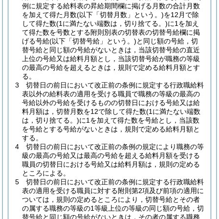
例に規定する給料表の昇給期間欄に掲げる月数の合計月数
を加えて得た月数
(以下「切替月数」という。)
を12月で除
して得た数
(1に満たない端数は，切り捨てる。)
に1を加え
て得た数を号数とする附則別表の切替表の切替号給欄に掲
げる号給
(以下「切替号給」という。)
と同じ額の号給，切
替号給と同じ額の号給がないときは，当該切替号給の直近
上位の号給又は給料月額とし，当該切替号給が職務の等級
の最高の号給を超えるときは，規則で定める給料月額とす
る。
3
切替日の前日において改正前の条例に規定する行政職給料
表以外の給料表の適用を受ける職員で職務の等級の最高の
号給以外の号給を受けるものの切替日における号給又は給
料月額は，切替月数を12で除して得た数
(1に満たない端数
は，切り捨てる。)
に1を加えて得た数を号給とし，当該数
を号給とする号給がないときは，規則で定める給料月額と
する。
4
切替日の前日において改正前の条例の規定により職務の等
級の最高の号給又は最高の号給を超える給料月額を受ける
職員の切替日における号給又は給料月額は，規則の定める
ところによる。
5
切替日の前日において改正前の条例に規定する行政職給料
表の適用を受ける職員に対する附則第2項及び前項の適用に
ついては，規則の定めるところにより，切替号給とその者
の属する職務の等級の1等級上位の等級の同じ額の号給，切
替号給と同じ額の号給がないときは，その者の属する職務