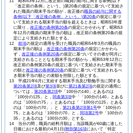
11
昭和53年12月に改正前の職員の給与に関する条例
(以下
「改正前の条例」という。)
第20条の規定に基づいて支給さ
れた職員の期末手当の額が，改正後の
職員の給与に関する
条例
(以下「改正後の条例」という。)
第20条
の規定に基づ
いて支給される期末手当の額を超えるときは，昭和53年度
に限り，
改正後の条例第20条
の規定にかかわらず，昭和53
年12月の職員の期末手当の額は，改正前の条例第20条の規
定により支給された額とする。
12
前項
の規定の適用を受けた職員の昭和54年3月の職員の
期末手当の額は，
改正後の条例第20条
の規定にかかわら
ず，
改正後の条例第20条
の規定に基づいてその者が同月に
支給されることとなる期末手当の額から，昭和53年12月に
改正前の条例第20条の規定に基づいて支給された期末手当
の額と
改正後の条例第20条
の規定に基づいて支給されるべ
き期末手当の額との差額を控除した額とする。
13
平成21年6月に支給する期末手当及び勤勉手当に関する
第20条第2項
及び
第3項
並びに
第21条第2項
の規定の適用に
ついては，
第20条第2項
中「100分の140」とあるのは
「100分の125」と，
同条第3項
中「「100分の140」とある
のは「100分の75」」とあるのは「「100分の125」とある
のは「100分の70」」と，
第21条第2項第1号
中「100分の
75」とあるのは「100分の70」と，
同項第2号
中「100分の
35」とあるのは「100分の30」とする。
14
当分の間，職員の給料月額は，当該職員が60歳に達した
日後における最初の4月1日
(
附則第16項
において「特定