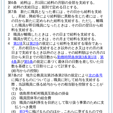
第6条
給料は，月1回に給料の月額の全部を支給する。
2
給料の支給日は，規則で定める日とする。
第7条
新たに職員となった者には，その日から給料を支給
し，昇給，降給等により給料額に異動を生じた者には，そ
の日から新たに定められた給料を支給する。
ただし，離職
した職員が即日職員になったときは，その日の翌日から給
料を支給する。
2
職員が離職したときは，その日まで給料を支給する。
3
職員が死亡したときは，その月まで給料を支給する。
4
第1項
又は
第2項
の規定により給料を支給する場合であっ
て，月の初日から支給するとき以外のとき又はその月の末
日まで支給するとき以外のときは，その給料額はその月の1
日から末日までの現日数から
勤務時間条例第3条第1項
，
第
4条
及び
第5条
の規定に基づく週休日の日数を差し引いた日
数を基礎として日割りによって計算する。
(給与からの控除)
第7条の2
地方公務員法第25条第2項の規定により
次の各号
に掲げるものについては，職員に対して給与を支給する
際，当該職員に係る給与からその相当額を控除することが
できる。
(1)
徳島県市町村職員互助会の掛金
(2)
職員団体等の組合費
(3)
職員の福利厚生を目的として取り扱う事業のために支
払うべき費用
(4)
前3号
に掲げるもののほか，これらに準ずるもので任