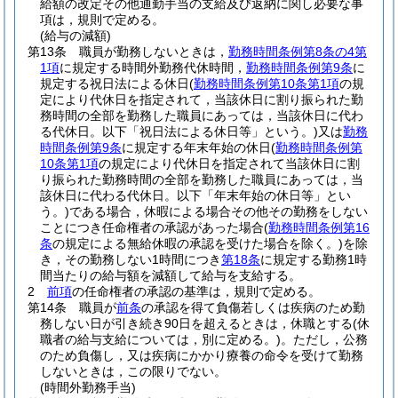
給額の改定その他通勤手当の支給及び返納に関し必要な事
項は，規則で定める。
(給与の減額)
第13条
職員が勤務しないときは，
勤務時間条例第8条の4第
1項
に規定する時間外勤務代休時間，
勤務時間条例第9条
に
規定する祝日法による休日
(
勤務時間条例第10条第1項
の規
定により代休日を指定されて，当該休日に割り振られた勤
務時間の全部を勤務した職員にあっては，当該休日に代わ
る代休日。以下「祝日法による休日等」という。)
又は
勤務
時間条例第9条
に規定する年末年始の休日
(
勤務時間条例第
10条第1項
の規定により代休日を指定されて当該休日に割
り振られた勤務時間の全部を勤務した職員にあっては，当
該休日に代わる代休日。以下「年末年始の休日等」とい
う。)
である場合，休暇による場合その他その勤務をしない
ことにつき任命権者の承認があった場合
(
勤務時間条例第16
条
の規定による無給休暇の承認を受けた場合を除く。)
を除
き，その勤務しない1時間につき
第18条
に規定する勤務1時
間当たりの給与額を減額して給与を支給する。
2
前項
の任命権者の承認の基準は，規則で定める。
第14条
職員が
前条
の承認を得て負傷若しくは疾病のため勤
務しない日が引き続き90日を超えるときは，休職とする
(休
職者の給与支給については，別に定める。)
。
ただし，公務
のため負傷し，又は疾病にかかり療養の命令を受けて勤務
しないときは，この限りでない。
(時間外勤務手当)