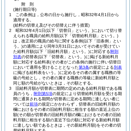
附
則
(施行期日等)
1
この条例は，公布の日から施行し，昭和32年4月1日から
適用する。
(給料の切替え及びその切替えに伴う措置)
2
昭和32年4月1日
(以下「切替日」という。)
において切り替
えられる職員の給料月額
(以下「切替給料月額」という。)
は，改正前の職員の給与に関する条例
(以下「旧条例」とい
う。)
の適用により同年3月31日においてその者が受けてい
た給料月額
(以下「旧給料月額」という。)
に対応する
附則
別表
の切替表
(以下「切替表」という。)
に掲げる新給料月
額に対応する給料表
(その者がこの条例の施行に伴い切替日
において適用を受けることとなった
第3条
の規定による
別表
に掲げる給料表をいう。)
に定めるその者の属する職務の等
級の号給とし，その者の属する職務の等級に新給料月額と
同じ額の号給がないときは，その額とする。
3
旧給料月額が切替表に期間の定めのある給料月額である職
員のうち，
附則第5項
の規定により切替給料月額を受ける期
間に通算される期間が切替表に定める期間に達しない者に
ついては
前項
の規定にかかわらず，切替表の旧給料月額の
欄におけるその者の旧給料月額に相当する額の直近上位の
額
(その額が切替表の旧給料月額の欄におけるその者の旧給
料月額に相当する額の直近下位の額に対応する新給料月額
に達しない額であるときは，その新給料月額)
をその者の切
替給料月額とする。