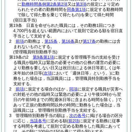
に
勤務時間条例第2条第2項
又は
第3項
の規定により定め
られたその者の勤務時間を
同条第1項
に規定する勤務時間
で除して得た数を乗じて得たもの)
を乗じて得た時間
(宿日直手当)
第19条
日直を命ぜられた職員には，その勤務1回につき
4,700円を超えない範囲内において規則で定める額を宿日直
手当として支給する。
2
前項
の勤務は，
第15条
，
第16条
及び
第17条
の勤務には含
まれないものとする。
(管理職員特別勤務手当)
第19条の2
第9条第1項
に規定する管理職手当の支給を受け
る職員が臨時又は緊急の必要その他の公務の運営の必要に
より勤務を要しない日又は祝日法による休日等若しくは年
末年始の休日等
(
次項
において「週休日等」という。)
に勤
務をした場合は，当該職員には，管理職員特別勤務手当を
支給する。
2
前項
に規定する場合のほか，
同項
に規定する職員が災害へ
の対処その他の臨時又は緊急の必要により午後10時から翌
日の午前5時までの間
(週休日等に含まれる時間を除く。)
で
あって正規の勤務時間以外の時間に勤務をした場合は，当
該職員には，管理職特別勤務手当を支給する。
3
管理職特別勤務手当の額は，
次の各号
に掲げる場合の区分
に応じ，
当該各号
に定める額
(
前2項
に規定する勤務に従事
する時間を考慮して規則で定める勤務をした職員にあって
は，その額に100分の150を乗じて得た額)
とする。