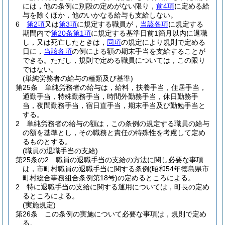
には，他の条例に別段の定めがない限り，
前4項
に定める給
与を除くほか，他のいかなる給与も支給しない。
6
第2項
又は
第3項
に規定する職員が，
当該各項
に規定する
期間内で
第20条第1項
に規定する基準日前1箇月以内に退職
し，又は死亡したときは，
同項
の規定により規則で定める
日に，
当該各項
の例による額の期末手当を支給することが
できる。
ただし，規則で定める職員については，この限り
ではない。
(単純労務者の給与の種類及び基準)
第25条
単純労務者の給与は，給料，扶養手当，住居手当，
通勤手当，特殊勤務手当，時間外勤務手当，休日勤務手
当，夜間勤務手当，宿日直手当，期末手当及び勤勉手当と
する。
2
単純労務者の給与の額は，この条例の規定する職員の給与
の額を基準とし，その職務と責任の特殊性を考慮して定め
るものとする。
(職員の退職手当の支給)
第25条の2
職員の退職手当の支給の方法に関し必要な事項
は，市町村職員の退職手当に関する条例
(昭和54年徳島県市
町村総合事務組合条例第18号)
の定めるところによる。
2
特に退職手当の支給に関する運用については，町長の定め
るところによる。
(実施規定)
第26条
この条例の実施について必要な事項は，規則で定め
る。