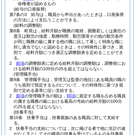
命権者が認めるもの
(給与の口座振替)
第7条の3
給与は，職員から申出があったときは，口座振替
の方法により支払うことができる。
(給料の調整額)
第8条
町長は，給料月額が職務の複雑，困難若しくは責任の
度又は勤労の強度，勤務時間，勤労環境その他の勤労条件
が同じ職務の級に属する他の職に比して著しく特殊な職に
対し適当でないと認めるときは，その特殊性に基づき，規
則で，給料月額につき適正な調整額表を定めることができ
る。
2
前項
の調整額表に定める給料月額の調整額は，調整前にお
ける給料月額の100分の25を超えてはならない。
(管理職手当)
第9条
管理職手当は，管理又は監督の地位にある職員の職の
うち規則で指定するものについて，その特殊性に基づき規
則で定める基準に従い支給する。
2
前項
の管理職手当の額は，
同項
に規定する職を占める職員
の属する職務の級における最高の号給の給料月額の100分
の25を超えてはならない。
(扶養手当)
第10条
扶養手当は，扶養親族のある職員に対して支給す
る。
2
扶養手当の支給については，次に掲げる者で他に生計の途
がなく主としてその職員の扶養を受けているものを扶養親