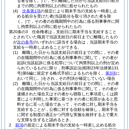
る者を除く。)
で，その離職した日から当該支給日の前月
までの間に拘禁刑以上の刑に処せられたもの
(4)
次条第1項
の規定により期末手当の支給を一時差し止
める処分を受けた者
(当該処分を取り消された者を除
く。)
で，その者の在職期間中の行為に係る刑事事件に関
し拘禁刑以上の刑に処せられたもの
第20条の3
任命権者は，支給日に期末手当を支給すること
とされていた職員で当該支給日の前日までに離職したもの
が
次の各号
のいずれかに該当する場合は，当該期末手当の
支給を一時差し止めることができる。
(1)
離職した日から当該支給日の前日までの間に，その者
の在職期間中の行為に係る刑事事件に関して，その者が
起訴
(当該起訴に係る犯罪について拘禁刑以上の刑が定め
られているものに限り，刑事訴訟法
(昭和23年法律第131
号)
第6編に規定する略式手続によるものを除く。
第3項
に
おいて同じ。)
をされ，その判決が確定していない場合
(2)
離職した日から当該支給日の前日までの間に，その者
の在職期間中の行為に係る刑事事件に関して，その者が
逮捕された場合又はその者から聴取した事項若しくは調
査により判明した事実に基づきその者に犯罪があると思
料するに至った場合であって，その者に対し期末手当を
支給することが，公務に対する信頼を確保し，期末手当
に関する制度の適正かつ円滑な実施を維持する上で重大
な支障を生ずると認めるとき。
2
前項
の規定による期末手当の支給を一時差し止める処分