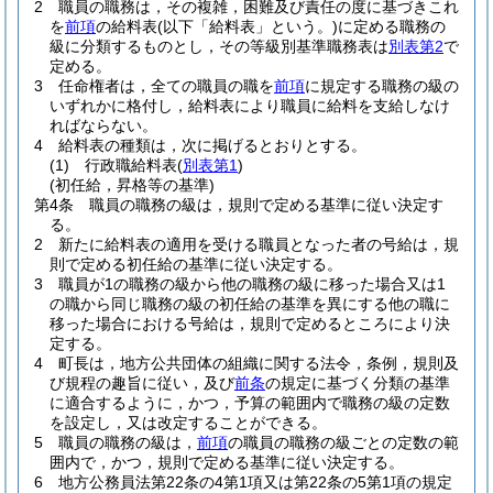
2
職員の職務は，その複雑，困難及び責任の度に基づきこれ
を
前項
の給料表
(以下「給料表」という。)
に定める職務の
級に分類するものとし，その等級別基準職務表は
別表第2
で
定める。
3
任命権者は，全ての職員の職を
前項
に規定する職務の級の
いずれかに格付し，給料表により職員に給料を支給しなけ
ればならない。
4
給料表の種類は，次に掲げるとおりとする。
(1)
行政職給料表
(
別表第1
)
(初任給，昇格等の基準)
第4条
職員の職務の級は，規則で定める基準に従い決定す
る。
2
新たに給料表の適用を受ける職員となった者の号給は，規
則で定める初任給の基準に従い決定する。
3
職員が1の職務の級から他の職務の級に移った場合又は1
の職から同じ職務の級の初任給の基準を異にする他の職に
移った場合における号給は，規則で定めるところにより決
定する。
4
町長は，地方公共団体の組織に関する法令，条例，規則及
び規程の趣旨に従い，及び
前条
の規定に基づく分類の基準
に適合するように，かつ，予算の範囲内で職務の級の定数
を設定し，又は改定することができる。
5
職員の職務の級は，
前項
の職員の職務の級ごとの定数の範
囲内で，かつ，規則で定める基準に従い決定する。
6
地方公務員法第22条の4第1項又は第22条の5第1項の規定