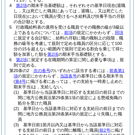
71.25」とする。
4
第2項
の期末手当基礎額は，それぞれその基準日現在
(退職
し，又は死亡した職員にあっては，退職し，又は死亡した
日現在)
において職員が受けるべき給料及び扶養手当の月額
の合計額とする。
5
行政職給料表の適用を受ける職員でその職務の級が3級以
上であるものについては，
前項
の規定にかかわらず，
同項
に規定する合計額に，給料の月額に職の職制上の段階，職
務の級等を考慮して規則で定める職員の区分に応じて100
分の15を超えない範囲内で規則で定める割合を乗じて得た
額を加算した額を
第2項
の期末手当基礎額とする。
6
第2項
に規定する在職期間の算定に関し必要な事項は，規
則で定める。
第20条の2
次の各号
のいずれかに該当する者には，
前条第1
項
の規定にかかわらず，
当該各号
の基準日に係る期末手当
(
第4号
に掲げる者にあっては，その支給を一時差し止めた
期末手当)
は，支給しない。
(1)
基準日から当該基準日に対応する支給日の前日までの
間に地方公務員法第29条第1項の規定による懲戒免職の
処分を受けた職員
(2)
基準日から当該基準日に対応する支給日の前日までの
間に地方公務員法第28条第4項の規定により失職した職
員
(3)
基準日前1箇月以内又は基準日から当該基準日に対応
する支給日の前日までの間に離職した職員
(
前2号
に掲げ