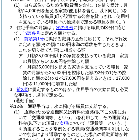
(1)
自ら居住するため住宅
(貸間を含む。)
を借り受け，月
額14,000円を超える家賃
(使用料を含む。以下同じ。)
を
支払っている職員
(町が設置する公舎を貸与され，使用料
を支払っている職員その他規則で定める職員を除く。)
2
住宅手当の月額は，
次の各号
に掲げる職員の区分に応じ
て，
当該各号
に定める額とする。
(1)
前項第1号
に掲げる職員の区分に応じて，それぞれ次
に定める額
(その額に100円未満の端数を生じたときは，
これを切り捨てた額)
に相当する額
ア
月額25,000円以下の家賃を支払っている職員 家賃
の月額から14,000円を控除した額
イ
月額25,000円を超える家賃を支払っている職員 家
賃の月額から25,000円を控除した額の2分の1
(その控
除した額の2分の1が17,000円を超えるときは，17,000
円)
を11,000円に加算した額
3
前2項
に規定するもののほか，住居手当の支給に関し必要
な事項は，規則で定める。
(通勤手当)
第12条
通勤手当は，次に掲げる職員に支給する。
(1)
通勤のため交通機関又は有料の道路
(以下この条にお
いて「交通機関等」という。)
を利用して，その運賃又は
料金
(以下この項及び
次項
において「運賃等」という。)
を負担することを常例とする職員
(交通機関等を利用しな
いで徒歩により通勤するものとした場合の通勤距離が片