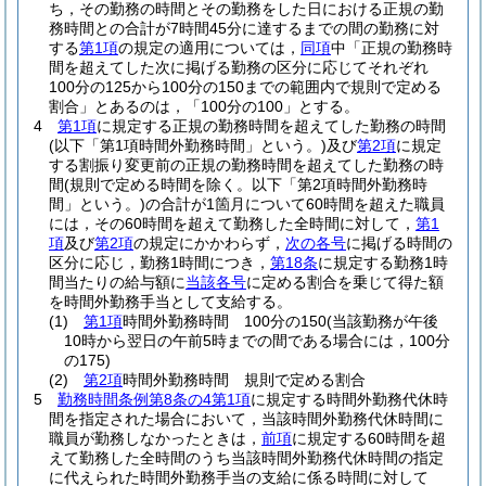
ち，その勤務の時間とその勤務をした日における正規の勤
務時間との合計が7時間45分に達するまでの間の勤務に対
する
第1項
の規定の適用については，
同項
中「正規の勤務時
間を超えてした次に掲げる勤務の区分に応じてそれぞれ
100分の125から100分の150までの範囲内で規則で定める
割合」とあるのは，「100分の100」とする。
4
第1項
に規定する正規の勤務時間を超えてした勤務の時間
(以下「第1項時間外勤務時間」という。)
及び
第2項
に規定
する割振り変更前の正規の勤務時間を超えてした勤務の時
間
(規則で定める時間を除く。以下「第2項時間外勤務時
間」という。)
の合計が1箇月について60時間を超えた職員
には，その60時間を超えて勤務した全時間に対して，
第1
項
及び
第2項
の規定にかかわらず，
次の各号
に掲げる時間の
区分に応じ，勤務1時間につき，
第18条
に規定する勤務1時
間当たりの給与額に
当該各号
に定める割合を乗じて得た額
を時間外勤務手当として支給する。
(1)
第1項
時間外勤務時間 100分の150
(当該勤務が午後
10時から翌日の午前5時までの間である場合には，100分
の175)
(2)
第2項
時間外勤務時間 規則で定める割合
5
勤務時間条例第8条の4第1項
に規定する時間外勤務代休時
間を指定された場合において，当該時間外勤務代休時間に
職員が勤務しなかったときは，
前項
に規定する60時間を超
えて勤務した全時間のうち当該時間外勤務代休時間の指定
に代えられた時間外勤務手当の支給に係る時間に対して