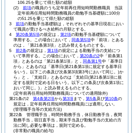
106.25を乗じて得た額の総額
(2)
前項
の職員のうち定年前再任用短時間勤務職員 当該
定年前再任用短時間勤務職員の勤勉手当基礎額に100分
の51.25を乗じて得た額の総額
3
前項
の勤勉手当基礎額は，それぞれその基準日現在におい
て職員が受けるべき給料の月額とする。
4
第20条第5項
の規定は，
第2項
の勤勉手当基礎額について
準用する。
この場合において，
同条第5項
中「前項」とある
のは，「第21条第3項」と読み替えるものとする。
5
前2条
の規定は，
第1項
の規定による勤勉手当の支給につ
いて準用する。
この場合において，
第20条の2
中「前条第1
項」とあるのは「第21条第1項」と，
同条第1号
中「基準日
から」とあるのは「基準日
(第21条第1項に規定する基準日
をいう。以下この条及び次条第3項第3号において同じ。)
か
ら」と，「支給日」とあるのは「支給日
(第21条第1項に規
定する規則で定める日をいう。以下この条及び次条第1項に
おいて同じ。)
」と読み替えるものとする。
(定年前再任用短時間勤務職員についての適用除外)
第21条の2
第4条第2項
から
第3項
まで，
第5条
及び
第10条
の
規定は，定年前再任用短時間勤務職員には適用しない。
(管理職手当等の支給方法)
第22条
管理職手当，時間外勤務手当，休日勤務手当，夜間
勤務手当，宿日直手当，期末手当及び勤勉手当の支給の方
法に関し必要な事項は，規則で定める。
(非常勤の職員の給与)