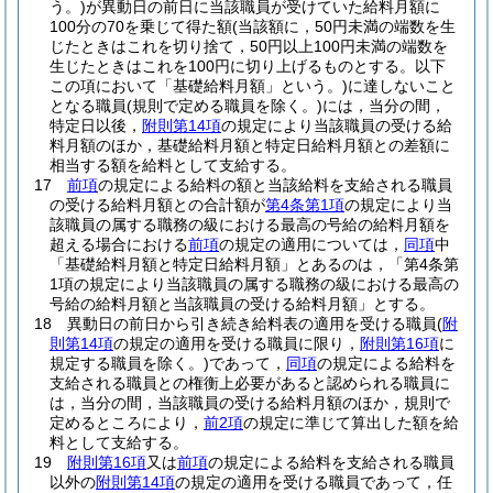
う。)
が異動日の前日に当該職員が受けていた給料月額に
100分の70を乗じて得た額
(当該額に，50円未満の端数を生
じたときはこれを切り捨て，50円以上100円未満の端数を
生じたときはこれを100円に切り上げるものとする。以下
この項において「基礎給料月額」という。)
に達しないこと
となる職員
(規則で定める職員を除く。)
には，当分の間，
特定日以後，
附則第14項
の規定により当該職員の受ける給
料月額のほか，基礎給料月額と特定日給料月額との差額に
相当する額を給料として支給する。
17
前項
の規定による給料の額と当該給料を支給される職員
の受ける給料月額との合計額が
第4条第1項
の規定により当
該職員の属する職務の級における最高の号給の給料月額を
超える場合における
前項
の規定の適用については，
同項
中
「基礎給料月額と特定日給料月額」とあるのは，「第4条第
1項の規定により当該職員の属する職務の級における最高の
号給の給料月額と当該職員の受ける給料月額」とする。
18
異動日の前日から引き続き給料表の適用を受ける職員
(
附
則第14項
の規定の適用を受ける職員に限り，
附則第16項
に
規定する職員を除く。)
であって，
同項
の規定による給料を
支給される職員との権衡上必要があると認められる職員に
は，当分の間，当該職員の受ける給料月額のほか，規則で
定めるところにより，
前2項
の規定に準じて算出した額を給
料として支給する。
19
附則第16項
又は
前項
の規定による給料を支給される職員
以外の
附則第14項
の規定の適用を受ける職員であって，任