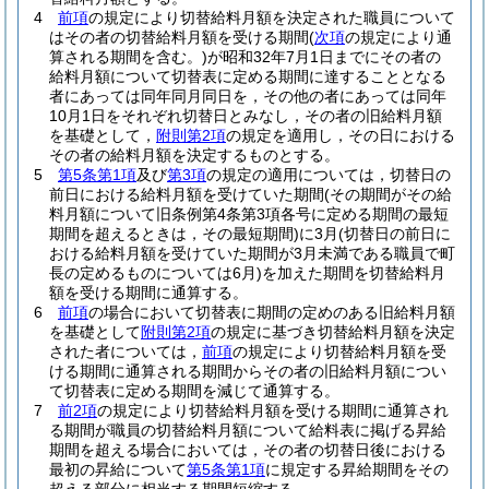
4
前項
の規定により切替給料月額を決定された職員について
はその者の切替給料月額を受ける期間
(
次項
の規定により通
算される期間を含む。)
が昭和32年7月1日までにその者の
給料月額について切替表に定める期間に達することとなる
者にあっては同年同月同日を，その他の者にあっては同年
10月1日をそれぞれ切替日とみなし，その者の旧給料月額
を基礎として，
附則第2項
の規定を適用し，その日における
その者の給料月額を決定するものとする。
5
第5条第1項
及び
第3項
の規定の適用については，切替日の
前日における給料月額を受けていた期間
(その期間がその給
料月額について旧条例第4条第3項各号に定める期間の最短
期間を超えるときは，その最短期間)
に3月
(切替日の前日に
おける給料月額を受けていた期間が3月未満である職員で町
長の定めるものについては6月)
を加えた期間を切替給料月
額を受ける期間に通算する。
6
前項
の場合において切替表に期間の定めのある旧給料月額
を基礎として
附則第2項
の規定に基づき切替給料月額を決定
された者については，
前項
の規定により切替給料月額を受
ける期間に通算される期間からその者の旧給料月額につい
て切替表に定める期間を減じて通算する。
7
前2項
の規定により切替給料月額を受ける期間に通算され
る期間が職員の切替給料月額について給料表に掲げる昇給
期間を超える場合においては，その者の切替日後における
最初の昇給について
第5条第1項
に規定する昇給期間をその