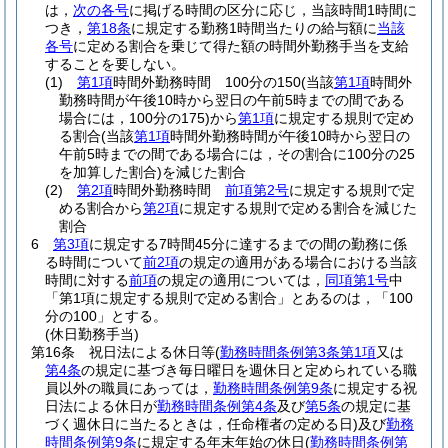
は，
次の各号
に掲げる時間の区分に応じ，当該時間1時間に
つき，
第18条
に規定する勤務1時間当たりの給与額に
当該
各号
に定める割合を乗じて得た額の時間外勤務手当を支給
することを要しない。
(1)
第1項
時間外勤務時間 100分の150
(当該
第1項
時間外
勤務時間が午後10時から翌日の午前5時までの間である
場合には，100分の175)
から
第1項
に規定する規則で定め
る割合
(当該
第1項
時間外勤務時間が午後10時から翌日の
午前5時までの間である場合には，その割合に100分の25
を加算した割合)
を減じた割合
(2)
第2項
時間外勤務時間
前項第2号
に規定する規則で定
める割合から
第2項
に規定する規則で定める割合を減じた
割合
6
第3項
に規定する7時間45分に達するまでの間の勤務に係
る時間について
前2項
の規定の適用がある場合における当該
時間に対する
前項
の規定の適用については，
同項第1号
中
「第1項に規定する規則で定める割合」とあるのは，「100
分の100」とする。
(休日勤務手当)
第16条
祝日法による休日等
(
勤務時間条例第3条第1項
又は
第4条
の規定に基づき毎日曜日を週休日と定められている職
員以外の職員にあっては，
勤務時間条例第9条
に規定する祝
日法による休日が
勤務時間条例第4条
及び
第5条
の規定に基
づく週休日に当たるときは，任命権者の定める日)
及び
勤務
時間条例第9条
に規定する年末年始の休日
(
勤務時間条例第