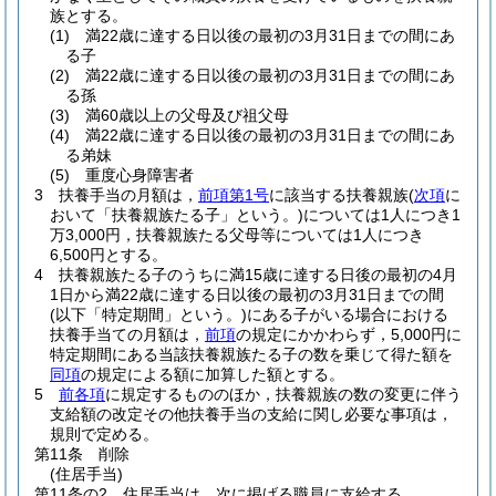
族とする。
(1)
満22歳に達する日以後の最初の3月31日までの間にあ
る子
(2)
満22歳に達する日以後の最初の3月31日までの間にあ
る孫
(3)
満60歳以上の父母及び祖父母
(4)
満22歳に達する日以後の最初の3月31日までの間にあ
る弟妹
(5)
重度心身障害者
3
扶養手当の月額は，
前項第1号
に該当する扶養親族
(
次項
に
おいて「扶養親族たる子」という。)
については1人につき1
万3,000円，扶養親族たる父母等については1人につき
6,500円とする。
4
扶養親族たる子のうちに満15歳に達する日後の最初の4月
1日から満22歳に達する日以後の最初の3月31日までの間
(以下「特定期間」という。)
にある子がいる場合における
扶養手当ての月額は，
前項
の規定にかかわらず，5,000円に
特定期間にある当該扶養親族たる子の数を乗じて得た額を
同項
の規定による額に加算した額とする。
5
前各項
に規定するもののほか，扶養親族の数の変更に伴う
支給額の改定その他扶養手当の支給に関し必要な事項は，
規則で定める。
第11条
削除
(住居手当)
第11条の2
住居手当は，次に掲げる職員に支給する。