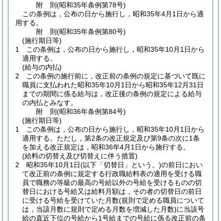
附
則
(昭和35年
条例第78号)
この条例は，公布の日から施行し，昭和35年4月1日から適
用する。
附
則
(昭和35年
条例第80号)
(施行期日等)
1
この条例は，公布の日から施行し，昭和35年10月1日から
適用する。
(給与の内払)
2
この条例の施行前に，改正前の条例の規定に基づいて既に
職員に支払われた昭和35年10月1日から昭和35年12月31日
までの期間に係る給与は，改正後の条例の規定による給与
の内払とみなす。
附
則
(昭和36年
条例第84号)
(施行期日等)
1
この条例は，公布の日から施行し，昭和35年10月1日から
適用する。
ただし，第2条の改正規定及び第9条の次に1条
を加える改正規定は，昭和36年4月1日から施行する。
(給料の切替え及び切替えに伴う措置)
2
昭和35年10月1日
(以下「切替日」という。)
の前日におい
て改正前の条例に規定する行政職給料表の適用を受ける職
員で職務の等級の最高の号給以外の号給を受けるものの切
替日における号給又は給料月額は，その者の切替日の前日
に受ける号給を受けていた月数
(規則で定める職員について
は，当該月数に規則で定める月数を増減した月数)
に当該号
給の直近下位の号給から1号給までの号給に係る改正前の条