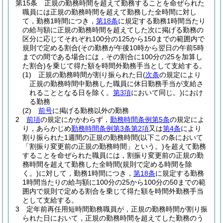
第15条
正規の勤務時間を超えて勤務することを命ぜられた
職員には正規の勤務時間を超えて勤務した全時間に対し
て，勤務1時間につき，
第18条
に規定する勤務1時間当たり
の給与額に正規の勤務時間を超えてした次に掲げる勤務の
区分に応じてそれぞれ100分の125から150までの範囲内で
規則で定める割合
(その勤務が午後10時から翌日の午前5時
までの間である場合には，その割合に100分の25を加算し
た割合)
を乗じて得た額を時間外勤務手当として支給する。
(1)
正規の勤務時間が割り振られた日
(
次条
の規定により
正規の勤務時間中勤務した職員に休日勤務手当が支給さ
れることとなる日を除く。
第3項
において同じ。)
におけ
る勤務
(2)
前号
に掲げる勤務以外の勤務
2
前項
の規定にかかわらず，
勤務時間条例第5条
の規定によ
り，あらかじめ
勤務時間条例第3条第2項
又は
第4条
により
割り振られた1週間の正規の勤務時間
(以下この条において
「割振り変更前の正規の勤務時間」という。)
を超えて勤務
することを命ぜられた職員には，割振り変更前の正規の勤
務時間を超えて勤務した全時間
(規則で定める時間を除
く。)
に対して，勤務1時間につき，
第18条
に規定する勤務
1時間当たりの給与額に100分の25から100分の50までの範
囲内で規則で定める割合を乗じて得た額を時間外勤務手当
として支給する。
3
定年前再任用短時間勤務職員が，正規の勤務時間が割り振
られた日において，正規の勤務時間を超えてした勤務のう