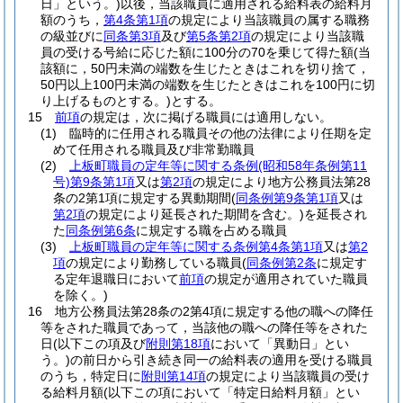
日」という。)
以後，当該職員に適用される給料表の給料月
額のうち，
第4条第1項
の規定により当該職員の属する職務
の級並びに
同条第3項
及び
第5条第2項
の規定により当該職
員の受ける号給に応じた額に100分の70を乗じて得た額
(当
該額に，50円未満の端数を生じたときはこれを切り捨て，
50円以上100円未満の端数を生じたときはこれを100円に切
り上げるものとする。)
とする。
15
前項
の規定は，次に掲げる職員には適用しない。
(1)
臨時的に任用される職員その他の法律により任期を定
めて任用される職員及び非常勤職員
(2)
上板町職員の定年等に関する条例
(昭和58年条例第11
号)
第9条第1項
又は
第2項
の規定により地方公務員法第28
条の2第1項に規定する異動期間
(
同条例第9条第1項
又は
第2項
の規定により延長された期間を含む。)
を延長され
た
同条例第6条
に規定する職を占める職員
(3)
上板町職員の定年等に関する条例第4条第1項
又は
第2
項
の規定により勤務している職員
(
同条例第2条
に規定す
る定年退職日において
前項
の規定が適用されていた職員
を除く。)
16
地方公務員法第28条の2第4項に規定する他の職への降任
等をされた職員であって，当該他の職への降任等をされた
日
(以下この項及び
附則第18項
において「異動日」とい
う。)
の前日から引き続き同一の給料表の適用を受ける職員
のうち，特定日に
附則第14項
の規定により当該職員の受け
る給料月額
(以下この項において「特定日給料月額」とい