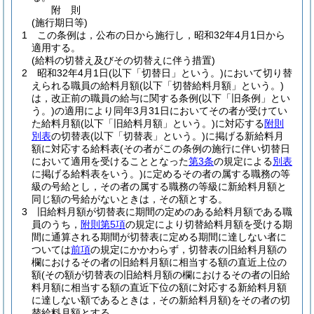
附
則
(施行期日等)
1
この条例は，公布の日から施行し，昭和32年4月1日から
適用する。
(給料の切替え及びその切替えに伴う措置)
2
昭和32年4月1日
(以下「切替日」という。)
において切り替
えられる職員の給料月額
(以下「切替給料月額」という。)
は，改正前の職員の給与に関する条例
(以下「旧条例」とい
う。)
の適用により同年3月31日においてその者が受けてい
た給料月額
(以下「旧給料月額」という。)
に対応する
附則
別表
の切替表
(以下「切替表」という。)
に掲げる新給料月
額に対応する給料表
(その者がこの条例の施行に伴い切替日
において適用を受けることとなった
第3条
の規定による
別表
に掲げる給料表をいう。)
に定めるその者の属する職務の等
級の号給とし，その者の属する職務の等級に新給料月額と
同じ額の号給がないときは，その額とする。
3
旧給料月額が切替表に期間の定めのある給料月額である職
員のうち，
附則第5項
の規定により切替給料月額を受ける期
間に通算される期間が切替表に定める期間に達しない者に
ついては
前項
の規定にかかわらず，切替表の旧給料月額の
欄におけるその者の旧給料月額に相当する額の直近上位の
額
(その額が切替表の旧給料月額の欄におけるその者の旧給
料月額に相当する額の直近下位の額に対応する新給料月額
に達しない額であるときは，その新給料月額)
をその者の切
替給料月額とする。