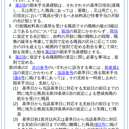
71.25」とする。
4
第2項
の期末手当基礎額は，それぞれその基準日現在
(退職
し，又は死亡した職員にあっては，退職し，又は死亡した
日現在)
において職員が受けるべき給料及び扶養手当の月額
の合計額とする。
5
行政職給料表の適用を受ける職員でその職務の級が3級以
上であるものについては，
前項
の規定にかかわらず，
同項
に規定する合計額に，給料の月額に職の職制上の段階，職
務の級等を考慮して規則で定める職員の区分に応じて100
分の15を超えない範囲内で規則で定める割合を乗じて得た
額を加算した額を
第2項
の期末手当基礎額とする。
6
第2項
に規定する在職期間の算定に関し必要な事項は，規
則で定める。
第20条の2
次の各号
のいずれかに該当する者には，
前条第1
項
の規定にかかわらず，
当該各号
の基準日に係る期末手当
(
第4号
に掲げる者にあっては，その支給を一時差し止めた
期末手当)
は，支給しない。
(1)
基準日から当該基準日に対応する支給日の前日までの
間に地方公務員法第29条第1項の規定による懲戒免職の
処分を受けた職員
(2)
基準日から当該基準日に対応する支給日の前日までの
間に地方公務員法第28条第4項の規定により失職した職
員
(3)
基準日前1箇月以内又は基準日から当該基準日に対応
する支給日の前日までの間に離職した職員
(
前2号
に掲げ