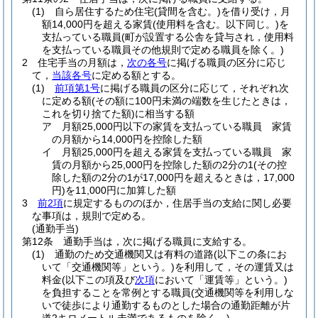
(1)
自ら居住するため住宅
(貸間を含む。)
を借り受け，月
額14,000円を超える家賃
(使用料を含む。以下同じ。)
を
支払っている職員
(町が設置する公舎を貸与され，使用料
を支払っている職員その他規則で定める職員を除く。)
2
住宅手当の月額は，
次の各号
に掲げる職員の区分に応じ
て，
当該各号
に定める額とする。
(1)
前項第1号
に掲げる職員の区分に応じて，それぞれ次
に定める額
(その額に100円未満の端数を生じたときは，
これを切り捨てた額)
に相当する額
ア
月額25,000円以下の家賃を支払っている職員 家賃
の月額から14,000円を控除した額
イ
月額25,000円を超える家賃を支払っている職員 家
賃の月額から25,000円を控除した額の2分の1
(その控
除した額の2分の1が17,000円を超えるときは，17,000
円)
を11,000円に加算した額
3
前2項
に規定するもののほか，住居手当の支給に関し必要
な事項は，規則で定める。
(通勤手当)
第12条
通勤手当は，次に掲げる職員に支給する。
(1)
通勤のため交通機関又は有料の道路
(以下この条にお
いて「交通機関等」という。)
を利用して，その運賃又は
料金
(以下この項及び
次項
において「運賃等」という。)
を負担することを常例とする職員
(交通機関等を利用しな
いで徒歩により通勤するものとした場合の通勤距離が片