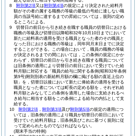
超える部分に相当する期間短縮する。
8
附則第2項
又は
附則第4項
の規定により決定された給料月
額がその者の属する職務の等級の最低の号給に達しない職
員の当該号給に達するまでの昇給については，規則の定め
るところによる。
9
切替日の前日から引き続き在職する職員の切替日における
職務の等級及び切替日以降昭和32年10月10日までにおいて
新たに給料表の適用を受ける職員となった者のその職員と
なった日における職務の等級は，同年同月末日までに決定
することができる。
この場合において，職員の職務の等級
が決定されるまでの間においては，この条例の規定にかか
わらず，切替日の前日から引き続き在職する職員について
は旧条例の適用により切替日の前日において受けていた給
料月額に対応する「職員の給与に関する条例
(昭和32年条例
第9号)
附則別表の新給料月額の欄に掲げる額の直近上位の
額」を，切替日以後において新たに俸給表の適用を受ける
職員となった者については町長の定める額を，それぞれ給
料月額とみなしてこの条例を適用した場合に支給されるべ
き給与に相当する額をこの条例による給与の内払として支
給する。
10
附則第2項
，
附則第3項
及び
附則第5項
の規定の適用につ
いては，旧条例の適用により職員が切替日の前日において
受けていた給料月額は，旧条例及びこれに基づく規則に従
って定められたものでなければならない。
(期末手当の特例)