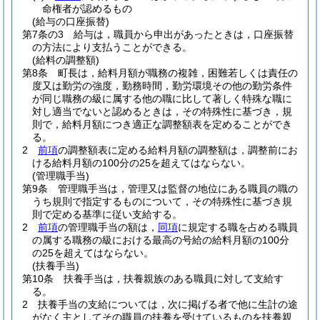
命権者が認めるもの
(給与の口座振替)
第7条の3
給与は，職員から申出があったときは，口座振替
の方法により支払うことができる。
(給料の調整額)
第8条
町長は，給料月額が職務の複雑，困難若しくは責任の
度又は勤労の強度，勤務時間，勤労環境その他の勤労条件
が同じ職務の級に属する他の職に比して著しく特殊な職に
対し適当でないと認めるときは，その特殊性に基づき，規
則で，給料月額につき適正な調整額表を定めることができ
る。
2
前項
の調整額表に定める給料月額の調整額は，調整前にお
ける給料月額の100分の25を超えてはならない。
(管理職手当)
第9条
管理職手当は，管理又は監督の地位にある職員の職の
うち規則で指定するものについて，その特殊性に基づき規
則で定める基準に従い支給する。
2
前項
の管理職手当の額は，
同項
に規定する職を占める職員
の属する職務の級における最高の号給の給料月額の100分
の25を超えてはならない。
(扶養手当)
第10条
扶養手当は，扶養親族のある職員に対して支給す
る。
2
扶養手当の支給については，次に掲げる者で他に生計の途
がなく主としてその職員の扶養を受けているものを扶養親