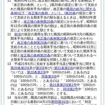
11
昭和53年12月に改正前の職員の給与に関する条例
(以下
「改正前の条例」という。)
第20条の規定に基づいて支給さ
れた職員の期末手当の額が，改正後の
職員の給与に関する
条例
(以下「改正後の条例」という。)
第20条
の規定に基づ
いて支給される期末手当の額を超えるときは，昭和53年度
に限り，
改正後の条例第20条
の規定にかかわらず，昭和53
年12月の職員の期末手当の額は，改正前の条例第20条の規
定により支給された額とする。
12
前項
の規定の適用を受けた職員の昭和54年3月の職員の
期末手当の額は，
改正後の条例第20条
の規定にかかわら
ず，
改正後の条例第20条
の規定に基づいてその者が同月に
支給されることとなる期末手当の額から，昭和53年12月に
改正前の条例第20条の規定に基づいて支給された期末手当
の額と
改正後の条例第20条
の規定に基づいて支給されるべ
き期末手当の額との差額を控除した額とする。
13
平成21年6月に支給する期末手当及び勤勉手当に関する
第20条第2項
及び
第3項
並びに
第21条第2項
の規定の適用に
ついては，
第20条第2項
中「100分の140」とあるのは
「100分の125」と，
同条第3項
中「「100分の140」とある
のは「100分の75」」とあるのは「「100分の125」とある
のは「100分の70」」と，
第21条第2項第1号
中「100分の
75」とあるのは「100分の70」と，
同項第2号
中「100分の
35」とあるのは「100分の30」とする。
14
当分の間，職員の給料月額は，当該職員が60歳に達した
日後における最初の4月1日
(
附則第16項
において「特定