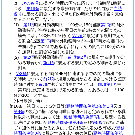
は，
次の各号
に掲げる時間の区分に応じ，当該時間1時間に
つき，
第18条
に規定する勤務1時間当たりの給与額に
当該
各号
に定める割合を乗じて得た額の時間外勤務手当を支給
することを要しない。
(1)
第1項
時間外勤務時間 100分の150
(当該
第1項
時間外
勤務時間が午後10時から翌日の午前5時までの間である
場合には，100分の175)
から
第1項
に規定する規則で定め
る割合
(当該
第1項
時間外勤務時間が午後10時から翌日の
午前5時までの間である場合には，その割合に100分の25
を加算した割合)
を減じた割合
(2)
第2項
時間外勤務時間
前項第2号
に規定する規則で定
める割合から
第2項
に規定する規則で定める割合を減じた
割合
6
第3項
に規定する7時間45分に達するまでの間の勤務に係
る時間について
前2項
の規定の適用がある場合における当該
時間に対する
前項
の規定の適用については，
同項第1号
中
「第1項に規定する規則で定める割合」とあるのは，「100
分の100」とする。
(休日勤務手当)
第16条
祝日法による休日等
(
勤務時間条例第3条第1項
又は
第4条
の規定に基づき毎日曜日を週休日と定められている職
員以外の職員にあっては，
勤務時間条例第9条
に規定する祝
日法による休日が
勤務時間条例第4条
及び
第5条
の規定に基
づく週休日に当たるときは，任命権者の定める日)
及び
勤務
時間条例第9条
に規定する年末年始の休日
(
勤務時間条例第