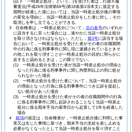
(以下「一時差止処分」という。)
を受けた者は，行政不服
審査法
(平成26年法律第68号)
第18条第1項本文に規定する
期間が経過した後においては，当該一時差止処分後の事情
の変化を理由に，当該一時差止処分をした者に対し，その
取消しを申し立てることができる。
3
任命権者は，一時差止処分について，
次の各号
のいずれか
に該当するに至った場合には，速やかに当該一時差止処分
を取り消さなければならない。
ただし，
第3号
に該当する場
合において，一時差止処分を受けた者がその者の在職期間
中の行為に係る刑事事件に関し現に逮捕されているときそ
の他これを取り消すことが一時差止処分の目的に明らかに
反すると認めるときは，この限りでない。
(1)
一時差止処分を受けた者が当該一時差止処分の理由と
なった行為に係る刑事事件に関し拘禁刑以上の刑に処せ
られなかった場合
(2)
一時差止処分を受けた者について，当該一時差止処分
の理由となった行為に係る刑事事件につき公訴を提起し
ない処分があった場合
(3)
一時差止処分を受けた者がその者の在職期間中の行為
に係る刑事事件に関し起訴されることなく当該一時差止
処分に係る期末手当の基準日から起算して1年を経過した
場合
4
前項
の規定は，任命権者が，一時差止処分後に判明した事
実又は生じた事情に基づき，期末手当の支給を差し止める
必要がなくなったとして当該一時差止処分を取り消すこと