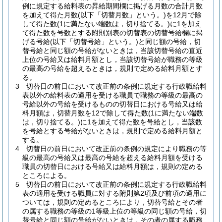
例に規定する給料表の昇給期間欄に掲げる月数の合計月数
を加えて得た月数
(以下「切替月数」という。)
を12月で除
して得た数
(1に満たない端数は，切り捨てる。)
に1を加え
て得た数を号数とする附則別表の切替表の切替号給欄に掲
げる号給
(以下「切替号給」という。)
と同じ額の号給，切
替号給と同じ額の号給がないときは，当該切替号給の直近
上位の号給又は給料月額とし，当該切替号給が職務の等級
の最高の号給を超えるときは，規則で定める給料月額とす
る。
3
切替日の前日において改正前の条例に規定する行政職給料
表以外の給料表の適用を受ける職員で職務の等級の最高の
号給以外の号給を受けるものの切替日における号給又は給
料月額は，切替月数を12で除して得た数
(1に満たない端数
は，切り捨てる。)
に1を加えて得た数を号給とし，当該数
を号給とする号給がないときは，規則で定める給料月額と
する。
4
切替日の前日において改正前の条例の規定により職務の等
級の最高の号給又は最高の号給を超える給料月額を受ける
職員の切替日における号給又は給料月額は，規則の定める
ところによる。
5
切替日の前日において改正前の条例に規定する行政職給料
表の適用を受ける職員に対する附則第2項及び前項の適用に
ついては，規則の定めるところにより，切替号給とその者
の属する職務の等級の1等級上位の等級の同じ額の号給，切
替号給と同じ額の号給がないときは，その者の属する職務