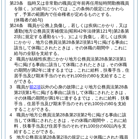
第23条
臨時又は非常勤の職員
(定年前再任用短時間勤務職員
を除く。)
の給与については，この条例の規定にかかわら
ず，予算の範囲内で任命権者が定めるものとする。
(休職者の給与)
第24条
職員が公務上負傷し，若しくは疾病にかかり，又は
通勤
(地方公務員災害補償法
(昭和42年法律第121号)
第2条第
2項に規定する通勤をいう。)
により負傷し，若しくは疾病
にかかり，地方公務員法第28条第2項第1号に掲げる事由に
該当して休職にされたときは，その休職の期間中，これに
給与の全額を支給する。
2
職員が結核性疾患にかかり地方公務員法第28条第2項第1
号に掲げる事由に該当して休職にされたときは，その休職
の期間が満2年に達するまでは，これに給料，扶養手当，住
居手当及び期末手当のそれぞれ100分の80を支給すること
ができる。
3
職員が
前2項
以外の心身の故障により地方公務員法第28条
第2項第1号に掲げる事由に該当して休職にされたときは，
その休職の期間が満1年に達するまでは，これに給料，扶養
手当，住居手当及び期末手当のそれぞれ100分の80を支給
することができる。
4
職員が地方公務員法第28条第2項第2号に掲げる事由に該
当して休職にされたときは，その休職の期間中，これに給
料，扶養手当及び住居手当のそれぞれ100分の60以内を支
給することができる。
5
地方公務員法第28条第2項の規定により休職にされた職員