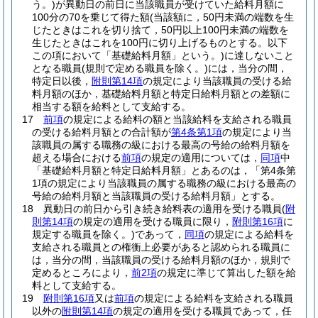
う。)
が異動日の前日に当該職員が受けていた給料月額に
100分の70を乗じて得た額
(当該額に，50円未満の端数を生
じたときはこれを切り捨て，50円以上100円未満の端数を
生じたときはこれを100円に切り上げるものとする。以下
この項において「基礎給料月額」という。)
に達しないこと
となる職員
(規則で定める職員を除く。)
には，当分の間，
特定日以後，
附則第14項
の規定により当該職員の受ける給
料月額のほか，基礎給料月額と特定日給料月額との差額に
相当する額を給料として支給する。
17
前項
の規定による給料の額と当該給料を支給される職員
の受ける給料月額との合計額が
第4条第1項
の規定により当
該職員の属する職務の級における最高の号給の給料月額を
超える場合における
前項
の規定の適用については，
同項
中
「基礎給料月額と特定日給料月額」とあるのは，「第4条第
1項の規定により当該職員の属する職務の級における最高の
号給の給料月額と当該職員の受ける給料月額」とする。
18
異動日の前日から引き続き給料表の適用を受ける職員
(
附
則第14項
の規定の適用を受ける職員に限り，
附則第16項
に
規定する職員を除く。)
であって，
同項
の規定による給料を
支給される職員との権衡上必要があると認められる職員に
は，当分の間，当該職員の受ける給料月額のほか，規則で
定めるところにより，
前2項
の規定に準じて算出した額を給
料として支給する。
19
附則第16項
又は
前項
の規定による給料を支給される職員
以外の
附則第14項
の規定の適用を受ける職員であって，任