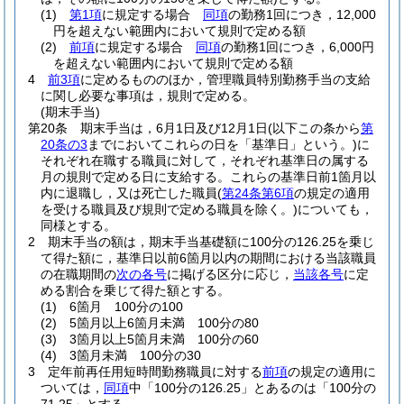
(1)
第1項
に規定する場合
同項
の勤務1回につき，12,000
円を超えない範囲内において規則で定める額
(2)
前項
に規定する場合
同項
の勤務1回につき，6,000円
を超えない範囲内において規則で定める額
4
前3項
に定めるもののほか，管理職員特別勤務手当の支給
に関し必要な事項は，規則で定める。
(期末手当)
第20条
期末手当は，6月1日及び12月1日
(以下この条から
第
20条の3
までにおいてこれらの日を「基準日」という。)
に
それぞれ在職する職員に対して，それぞれ基準日の属する
月の規則で定める日に支給する。
これらの基準日前1箇月以
内に退職し，又は死亡した職員
(
第24条第6項
の規定の適用
を受ける職員及び規則で定める職員を除く。)
についても，
同様とする。
2
期末手当の額は，期末手当基礎額に100分の126.25を乗じ
て得た額に，基準日以前6箇月以内の期間における当該職員
の在職期間の
次の各号
に掲げる区分に応じ，
当該各号
に定
める割合を乗じて得た額とする。
(1)
6箇月 100分の100
(2)
5箇月以上6箇月未満 100分の80
(3)
3箇月以上5箇月未満 100分の60
(4)
3箇月未満 100分の30
3
定年前再任用短時間勤務職員に対する
前項
の規定の適用に
ついては，
同項
中「100分の126.25」とあるのは「100分の