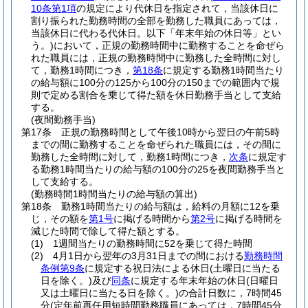
10条第1項
の規定により代休日を指定されて，当該休日に
割り振られた勤務時間の全部を勤務した職員にあっては，
当該休日に代わる代休日。以下「年末年始の休日等」とい
う。)
において，正規の勤務時間中に勤務することを命ぜら
れた職員には，正規の勤務時間中に勤務した全時間に対し
て，勤務1時間につき，
第18条
に規定する勤務1時間当たり
の給与額に100分の125から100分の150までの範囲内で規
則で定める割合を乗じて得た額を休日勤務手当として支給
する。
(夜間勤務手当)
第17条
正規の勤務時間として午後10時から翌日の午前5時
までの間に勤務することを命ぜられた職員には，その間に
勤務した全時間に対して，勤務1時間につき，
次条
に規定す
る勤務1時間当たりの給与額の100分の25を夜間勤務手当と
して支給する。
(勤務時間1時間当たりの給与額の算出)
第18条
勤務1時間当たりの給与額は，給料の月額に12を乗
じ，その額を
第1号
に掲げる時間から
第2号
に掲げる時間を
減じた時間で除して得た額とする。
(1)
1週間当たりの勤務時間に52を乗じて得た時間
(2)
4月1日から翌年の3月31日までの間における
勤務時間
条例第9条
に規定する祝日法による休日
(土曜日に当たる
日を除く。)
及び
同条
に規定する年末年始の休日
(日曜日
又は土曜日に当たる日を除く。)
の合計日数に，7時間45
分
(定年前再任用短時間勤務職員にあっては，7時間45分