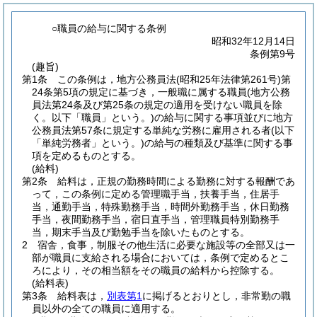
○職員の給与に関する条例
昭和32年12月14日
条例第9号
(趣旨)
第1条
この条例は，地方公務員法
(昭和25年法律第261号)
第
24条第5項の規定に基づき，一般職に属する職員
(地方公務
員法第24条及び第25条の規定の適用を受けない職員を除
く。以下「職員」という。)
の給与に関する事項並びに地方
公務員法第57条に規定する単純な労務に雇用される者
(以下
「単純労務者」という。)
の給与の種類及び基準に関する事
項を定めるものとする。
(給料)
第2条
給料は，正規の勤務時間による勤務に対する報酬であ
って，この条例に定める管理職手当，扶養手当，住居手
当，通勤手当，特殊勤務手当，時間外勤務手当，休日勤務
手当，夜間勤務手当，宿日直手当，管理職員特別勤務手
当，期末手当及び勤勉手当を除いたものとする。
2
宿舎，食事，制服その他生活に必要な施設等の全部又は一
部が職員に支給される場合においては，条例で定めるとこ
ろにより，その相当額をその職員の給料から控除する。
(給料表)
第3条
給料表は，
別表第1
に掲げるとおりとし，非常勤の職
員以外の全ての職員に適用する。