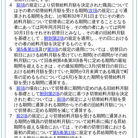
4
前項
の規定により切替給料月額を決定された職員について
はその者の切替給料月額を受ける期間
(
次項
の規定により通
算される期間を含む。)
が昭和32年7月1日までにその者の
給料月額について切替表に定める期間に達することとなる
者にあっては同年同月同日を，その他の者にあっては同年
10月1日をそれぞれ切替日とみなし，その者の旧給料月額
を基礎として，
附則第2項
の規定を適用し，その日における
その者の給料月額を決定するものとする。
5
第5条第1項
及び
第3項
の規定の適用については，切替日の
前日における給料月額を受けていた期間
(その期間がその給
料月額について旧条例第4条第3項各号に定める期間の最短
期間を超えるときは，その最短期間)
に3月
(切替日の前日に
おける給料月額を受けていた期間が3月未満である職員で町
長の定めるものについては6月)
を加えた期間を切替給料月
額を受ける期間に通算する。
6
前項
の場合において切替表に期間の定めのある旧給料月額
を基礎として
附則第2項
の規定に基づき切替給料月額を決定
された者については，
前項
の規定により切替給料月額を受
ける期間に通算される期間からその者の旧給料月額につい
て切替表に定める期間を減じて通算する。
7
前2項
の規定により切替給料月額を受ける期間に通算され
る期間が職員の切替給料月額について給料表に掲げる昇給
期間を超える場合においては，その者の切替日後における
最初の昇給について
第5条第1項
に規定する昇給期間をその