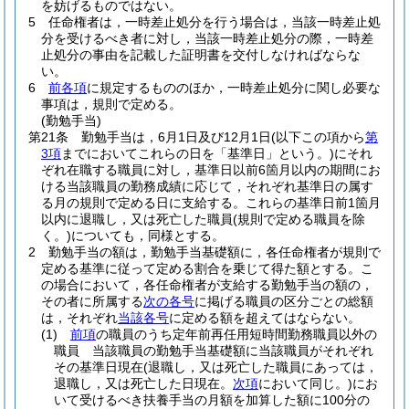
を妨げるものではない。
5
任命権者は，一時差止処分を行う場合は，当該一時差止処
分を受けるべき者に対し，当該一時差止処分の際，一時差
止処分の事由を記載した証明書を交付しなければならな
い。
6
前各項
に規定するもののほか，一時差止処分に関し必要な
事項は，規則で定める。
(勤勉手当)
第21条
勤勉手当は，6月1日及び12月1日
(以下この項から
第
3項
までにおいてこれらの日を「基準日」という。)
にそれ
ぞれ在職する職員に対し，基準日以前6箇月以内の期間にお
ける当該職員の勤務成績に応じて，それぞれ基準日の属す
る月の規則で定める日に支給する。
これらの基準日前1箇月
以内に退職し，又は死亡した職員
(規則で定める職員を除
く。)
についても，同様とする。
2
勤勉手当の額は，勤勉手当基礎額に，各任命権者が規則で
定める基準に従って定める割合を乗じて得た額とする。
こ
の場合において，各任命権者が支給する勤勉手当の額の，
その者に所属する
次の各号
に掲げる職員の区分ごとの総額
は，それぞれ
当該各号
に定める額を超えてはならない。
(1)
前項
の職員のうち定年前再任用短時間勤務職員以外の
職員 当該職員の勤勉手当基礎額に当該職員がそれぞれ
その基準日現在
(退職し，又は死亡した職員にあっては，
退職し，又は死亡した日現在。
次項
において同じ。)
にお
いて受けるべき扶養手当の月額を加算した額に100分の