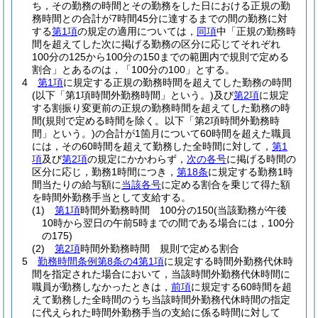
ち，その勤務の時間とその勤務をした日における正規の勤
務時間との合計が7時間45分に達するまでの間の勤務に対
する
第1項
の規定の適用については，
同項
中「正規の勤務時
間を超えてした次に掲げる勤務の区分に応じてそれぞれ
100分の125から100分の150までの範囲内で規則で定める
割合」とあるのは，「100分の100」とする。
4
第1項
に規定する正規の勤務時間を超えてした勤務の時間
(以下「第1項時間外勤務時間」という。)
及び
第2項
に規定
する割振り変更前の正規の勤務時間を超えてした勤務の時
間
(規則で定める時間を除く。以下「第2項時間外勤務時
間」という。)
の合計が1箇月について60時間を超えた職員
には，その60時間を超えて勤務した全時間に対して，
第1
項
及び
第2項
の規定にかかわらず，
次の各号
に掲げる時間の
区分に応じ，勤務1時間につき，
第18条
に規定する勤務1時
間当たりの給与額に
当該各号
に定める割合を乗じて得た額
を時間外勤務手当として支給する。
(1)
第1項
時間外勤務時間 100分の150
(当該勤務が午後
10時から翌日の午前5時までの間である場合には，100分
の175)
(2)
第2項
時間外勤務時間 規則で定める割合
5
勤務時間条例第8条の4第1項
に規定する時間外勤務代休時
間を指定された場合において，当該時間外勤務代休時間に
職員が勤務しなかったときは，
前項
に規定する60時間を超
えて勤務した全時間のうち当該時間外勤務代休時間の指定
に代えられた時間外勤務手当の支給に係る時間に対して