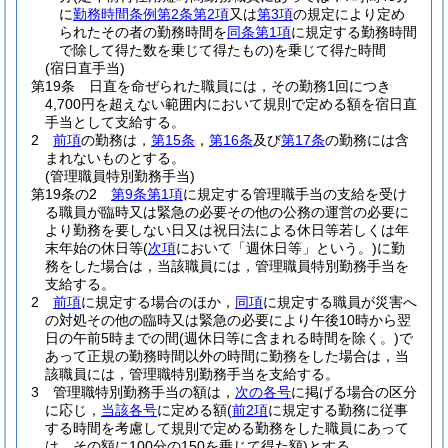
に
勤務時間条例第2条第2項
又は
第3項
の規定により定め
られたその者の勤務時間を
同条第1項
に規定する勤務時間
で除して得た数を乗じて得たもの)
を乗じて得た時間
(宿日直手当)
第19条
日直を命ぜられた職員には，その勤務1回につき
4,700円を超えない範囲内において規則で定める額を宿日直
手当として支給する。
2
前項
の勤務は，
第15条
，
第16条
及び
第17条
の勤務には含
まれないものとする。
(管理職員特別勤務手当)
第19条の2
第9条第1項
に規定する管理職手当の支給を受け
る職員が臨時又は緊急の必要その他の公務の運営の必要に
より勤務を要しない日又は祝日法による休日等若しくは年
末年始の休日等
(
次項
において「週休日等」という。)
に勤
務をした場合は，当該職員には，管理職員特別勤務手当を
支給する。
2
前項
に規定する場合のほか，
同項
に規定する職員が災害へ
の対処その他の臨時又は緊急の必要により午後10時から翌
日の午前5時までの間
(週休日等に含まれる時間を除く。)
で
あって正規の勤務時間以外の時間に勤務をした場合は，当
該職員には，管理職特別勤務手当を支給する。
3
管理職特別勤務手当の額は，
次の各号
に掲げる場合の区分
に応じ，
当該各号
に定める額
(
前2項
に規定する勤務に従事
する時間を考慮して規則で定める勤務をした職員にあって
は，その額に100分の150を乗じて得た額)
とする。