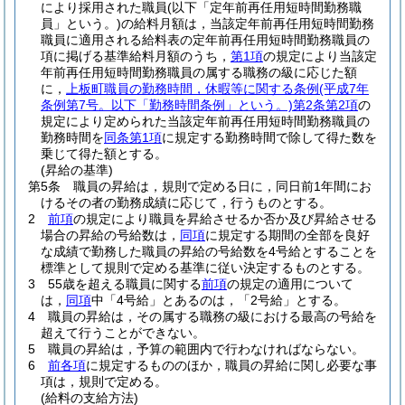
により採用された職員
(以下「定年前再任用短時間勤務職
員」という。)
の給料月額は，当該定年前再任用短時間勤務
職員に適用される給料表の定年前再任用短時間勤務職員の
項に掲げる基準給料月額のうち，
第1項
の規定により当該定
年前再任用短時間勤務職員の属する職務の級に応じた額
に，
上板町職員の勤務時間，休暇等に関する条例
(平成7年
条例第7号。以下「勤務時間条例」という。)
第2条第2項
の
規定により定められた当該定年前再任用短時間勤務職員の
勤務時間を
同条第1項
に規定する勤務時間で除して得た数を
乗じて得た額とする。
(昇給の基準)
第5条
職員の昇給は，規則で定める日に，同日前1年間にお
けるその者の勤務成績に応じて，行うものとする。
2
前項
の規定により職員を昇給させるか否か及び昇給させる
場合の昇給の号給数は，
同項
に規定する期間の全部を良好
な成績で勤務した職員の昇給の号給数を4号給とすることを
標準として規則で定める基準に従い決定するものとする。
3
55歳を超える職員に関する
前項
の規定の適用について
は，
同項
中「4号給」とあるのは，「2号給」とする。
4
職員の昇給は，その属する職務の級における最高の号給を
超えて行うことができない。
5
職員の昇給は，予算の範囲内で行わなければならない。
6
前各項
に規定するもののほか，職員の昇給に関し必要な事
項は，規則で定める。
(給料の支給方法)