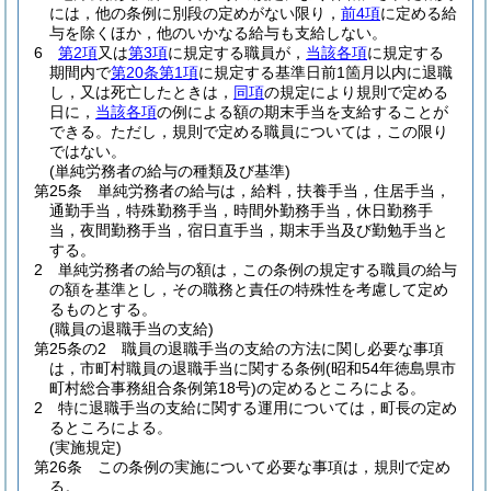
には，他の条例に別段の定めがない限り，
前4項
に定める給
与を除くほか，他のいかなる給与も支給しない。
6
第2項
又は
第3項
に規定する職員が，
当該各項
に規定する
期間内で
第20条第1項
に規定する基準日前1箇月以内に退職
し，又は死亡したときは，
同項
の規定により規則で定める
日に，
当該各項
の例による額の期末手当を支給することが
できる。
ただし，規則で定める職員については，この限り
ではない。
(単純労務者の給与の種類及び基準)
第25条
単純労務者の給与は，給料，扶養手当，住居手当，
通勤手当，特殊勤務手当，時間外勤務手当，休日勤務手
当，夜間勤務手当，宿日直手当，期末手当及び勤勉手当と
する。
2
単純労務者の給与の額は，この条例の規定する職員の給与
の額を基準とし，その職務と責任の特殊性を考慮して定め
るものとする。
(職員の退職手当の支給)
第25条の2
職員の退職手当の支給の方法に関し必要な事項
は，市町村職員の退職手当に関する条例
(昭和54年徳島県市
町村総合事務組合条例第18号)
の定めるところによる。
2
特に退職手当の支給に関する運用については，町長の定め
るところによる。
(実施規定)
第26条
この条例の実施について必要な事項は，規則で定め
る。