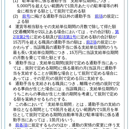
(1)
駐車場等に係る通勤手当 支給単位期間につき，
5,000円を超えない範囲内で1箇月あたりの駐車場等の料
金に相当する額として規則で定める額
(2)
前号
に掲げる通勤手当以外の通勤手当
前項
の規定に
よる額
4
運賃等相当額をその支給単位期間の月数で除して得た額
(交通機関等が2以上ある場合においては，その合計額)
，
第
2項第2号
に定める額及び
前項第1号
に定める額の合計額が
15万円を超える職員の通勤手当の額は，
前2項
の規定にか
かわらず，当該職員の通勤手当に係る支給単位期間のうち
最も長い支給単位期間につき，15万円に当該支給単位期間
の月数を乗じて得た額とする。
5
通勤手当は，支給単位期間
(規則で定める通勤手当にあっ
ては，規則で定める期間)
に係る最初の月
(当該月に通勤手
当を支給することが困難な場合として規則で定める場合に
あっては，その翌月)
の規則で定める日に支給する。
6
通勤手当を支給される職員につき，離職その他の規則で定
める事由が生じた場合には，当該職員に，支給単位期間の
うちこれらの事由が生じた後の期間を考慮して規則で定め
る額を返納させるものとする。
7
この条において「支給単位期間」とは，通勤手当の支給の
単位となる期間として6箇月を超えない範囲内で1箇月を単
位として規則で定める期間
(自動車等及び駐車場等に係る通
勤手当にあっては，1箇月)
をいう。
8
前各項
に規定するもののほか，通勤の実情の変更に伴う支