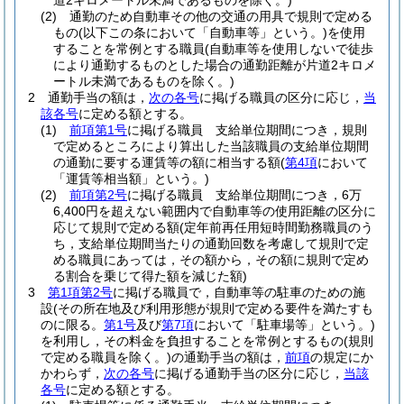
道2キロメートル未満であるものを除く。)
(2)
通勤のため自動車その他の交通の用具で規則で定める
もの
(以下この条において「自動車等」という。)
を使用
することを常例とする職員
(自動車等を使用しないで徒歩
により通勤するものとした場合の通勤距離が片道2キロメ
ートル未満であるものを除く。)
2
通勤手当の額は，
次の各号
に掲げる職員の区分に応じ，
当
該各号
に定める額とする。
(1)
前項第1号
に掲げる職員 支給単位期間につき，規則
で定めるところにより算出した当該職員の支給単位期間
の通勤に要する運賃等の額に相当する額
(
第4項
において
「運賃等相当額」という。)
(2)
前項第2号
に掲げる職員 支給単位期間につき，6万
6,400円を超えない範囲内で自動車等の使用距離の区分に
応じて規則で定める額
(定年前再任用短時間勤務職員のう
ち，支給単位期間当たりの通勤回数を考慮して規則で定
める職員にあっては，その額から，その額に規則で定め
る割合を乗じて得た額を減じた額)
3
第1項第2号
に掲げる職員で，自動車等の駐車のための施
設
(その所在地及び利用形態が規則で定める要件を満たすも
のに限る。
第1号
及び
第7項
において「駐車場等」という。)
を利用し，その料金を負担することを常例とするもの
(規則
で定める職員を除く。)
の通勤手当の額は，
前項
の規定にか
かわらず，
次の各号
に掲げる通勤手当の区分に応じ，
当該
各号
に定める額とする。