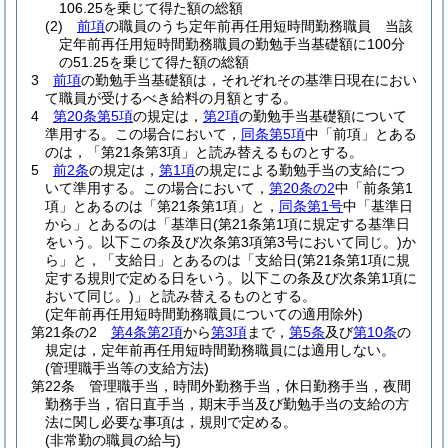
106.25を乗じて得た額の総額
(2)
前項
の職員のうち定年前再任用短時間勤務職員 当該
定年前再任用短時間勤務職員の勤勉手当基礎額に100分
の51.25を乗じて得た額の総額
3
前項
の勤勉手当基礎額は，それぞれその基準日現在におい
て職員が受けるべき給料の月額とする。
4
第20条第5項
の規定は，
第2項
の勤勉手当基礎額について
準用する。
この場合において，
同条第5項
中「前項」とある
のは，「第21条第3項」と読み替えるものとする。
5
前2条
の規定は，
第1項
の規定による勤勉手当の支給につ
いて準用する。
この場合において，
第20条の2
中「前条第1
項」とあるのは「第21条第1項」と，
同条第1号
中「基準日
から」とあるのは「基準日
(第21条第1項に規定する基準日
をいう。以下この条及び次条第3項第3号において同じ。)
か
ら」と，「支給日」とあるのは「支給日
(第21条第1項に規
定する規則で定める日をいう。以下この条及び次条第1項に
おいて同じ。)
」と読み替えるものとする。
(定年前再任用短時間勤務職員についての適用除外)
第21条の2
第4条第2項
から
第3項
まで，
第5条
及び
第10条
の
規定は，定年前再任用短時間勤務職員には適用しない。
(管理職手当等の支給方法)
第22条
管理職手当，時間外勤務手当，休日勤務手当，夜間
勤務手当，宿日直手当，期末手当及び勤勉手当の支給の方
法に関し必要な事項は，規則で定める。
(非常勤の職員の給与)