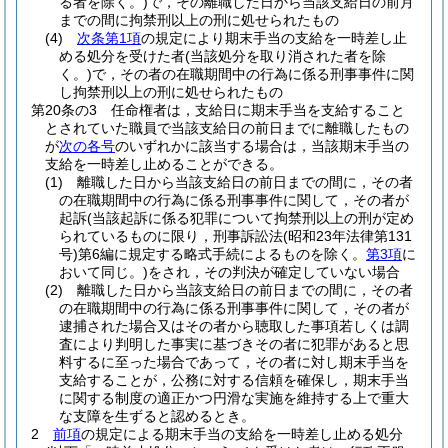
る者を除く。)
で，その離職した日から当該支給日の前月
までの間に拘禁刑以上の刑に処せられたもの
(4)
次条第1項
の規定により期末手当の支給を一時差し止
める処分を受けた者
(当該処分を取り消された者を除
く。)
で，その者の在職期間中の行為に係る刑事事件に関
し拘禁刑以上の刑に処せられたもの
第20条の3
任命権者は，支給日に期末手当を支給すること
とされていた職員で当該支給日の前日までに離職したもの
が
次の各号
のいずれかに該当する場合は，当該期末手当の
支給を一時差し止めることができる。
(1)
離職した日から当該支給日の前日までの間に，その者
の在職期間中の行為に係る刑事事件に関して，その者が
起訴
(当該起訴に係る犯罪について拘禁刑以上の刑が定め
られているものに限り，刑事訴訟法
(昭和23年法律第131
号)
第6編に規定する略式手続によるものを除く。
第3項
に
おいて同じ。)
をされ，その判決が確定していない場合
(2)
離職した日から当該支給日の前日までの間に，その者
の在職期間中の行為に係る刑事事件に関して，その者が
逮捕された場合又はその者から聴取した事項若しくは調
査により判明した事実に基づきその者に犯罪があると思
料するに至った場合であって，その者に対し期末手当を
支給することが，公務に対する信頼を確保し，期末手当
に関する制度の適正かつ円滑な実施を維持する上で重大
な支障を生ずると認めるとき。
2
前項
の規定による期末手当の支給を一時差し止める処分