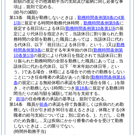
給額の改定その他通勤手当の支給及び返納に関し必要な事
項は，規則で定める。
(給与の減額)
第13条
職員が勤務しないときは，
勤務時間条例第8条の4第
1項
に規定する時間外勤務代休時間，
勤務時間条例第9条
に
規定する祝日法による休日
(
勤務時間条例第10条第1項
の規
定により代休日を指定されて，当該休日に割り振られた勤
務時間の全部を勤務した職員にあっては，当該休日に代わ
る代休日。以下「祝日法による休日等」という。)
又は
勤務
時間条例第9条
に規定する年末年始の休日
(
勤務時間条例第
10条第1項
の規定により代休日を指定されて当該休日に割
り振られた勤務時間の全部を勤務した職員にあっては，当
該休日に代わる代休日。以下「年末年始の休日等」とい
う。)
である場合，休暇による場合その他その勤務をしない
ことにつき任命権者の承認があった場合
(
勤務時間条例第16
条
の規定による無給休暇の承認を受けた場合を除く。)
を除
き，その勤務しない1時間につき
第18条
に規定する勤務1時
間当たりの給与額を減額して給与を支給する。
2
前項
の任命権者の承認の基準は，規則で定める。
第14条
職員が
前条
の承認を得て負傷若しくは疾病のため勤
務しない日が引き続き90日を超えるときは，休職とする
(休
職者の給与支給については，別に定める。)
。
ただし，公務
のため負傷し，又は疾病にかかり療養の命令を受けて勤務
しないときは，この限りでない。
(時間外勤務手当)