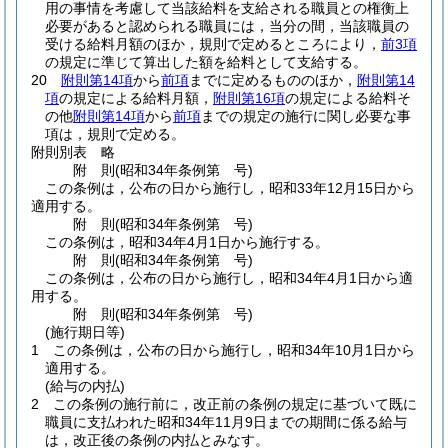
用の事情を考慮して当該給料を支給される職員との権衡上
必要があると認められる職員には，当分の間，当該職員の
受ける給料月額のほか，規則で定めるところにより，
前3項
の規定に準じて算出した額を給料として支給する。
20
附則第14項
から
前項
までに定めるもののほか，
附則第14
項
の規定による給料月額，
附則第16項
の規定による給料そ
の他
附則第14項
から
前項
までの規定の施行に関し必要な事
項は，規則で定める。
附則別表
略
附
則
(昭和34年
条例第 号)
この条例は，公布の日から施行し，昭和33年12月15日から
適用する。
附
則
(昭和34年
条例第 号)
この条例は，昭和34年4月1日から施行する。
附
則
(昭和34年
条例第 号)
この条例は，公布の日から施行し，昭和34年4月1日から適
用する。
附
則
(昭和34年
条例第 号)
(施行期日等)
1
この条例は，公布の日から施行し，昭和34年10月1日から
適用する。
(給与の内払)
2
この条例の施行前に，改正前の条例の規定に基づいて既に
職員に支払われた昭和34年11月9日までの期間に係る給与
は，改正後の条例の内払とみなす。