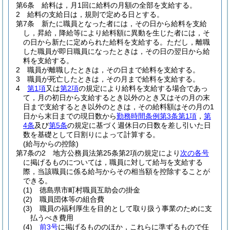
第6条
給料は，月1回に給料の月額の全部を支給する。
2
給料の支給日は，規則で定める日とする。
第7条
新たに職員となった者には，その日から給料を支給
し，昇給，降給等により給料額に異動を生じた者には，そ
の日から新たに定められた給料を支給する。
ただし，離職
した職員が即日職員になったときは，その日の翌日から給
料を支給する。
2
職員が離職したときは，その日まで給料を支給する。
3
職員が死亡したときは，その月まで給料を支給する。
4
第1項
又は
第2項
の規定により給料を支給する場合であっ
て，月の初日から支給するとき以外のとき又はその月の末
日まで支給するとき以外のときは，その給料額はその月の1
日から末日までの現日数から
勤務時間条例第3条第1項
，
第
4条
及び
第5条
の規定に基づく週休日の日数を差し引いた日
数を基礎として日割りによって計算する。
(給与からの控除)
第7条の2
地方公務員法第25条第2項の規定により
次の各号
に掲げるものについては，職員に対して給与を支給する
際，当該職員に係る給与からその相当額を控除することが
できる。
(1)
徳島県市町村職員互助会の掛金
(2)
職員団体等の組合費
(3)
職員の福利厚生を目的として取り扱う事業のために支
払うべき費用
(4)
前3号
に掲げるもののほか，これらに準ずるもので任