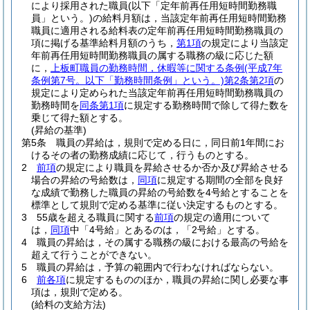
により採用された職員
(以下「定年前再任用短時間勤務職
員」という。)
の給料月額は，当該定年前再任用短時間勤務
職員に適用される給料表の定年前再任用短時間勤務職員の
項に掲げる基準給料月額のうち，
第1項
の規定により当該定
年前再任用短時間勤務職員の属する職務の級に応じた額
に，
上板町職員の勤務時間，休暇等に関する条例
(平成7年
条例第7号。以下「勤務時間条例」という。)
第2条第2項
の
規定により定められた当該定年前再任用短時間勤務職員の
勤務時間を
同条第1項
に規定する勤務時間で除して得た数を
乗じて得た額とする。
(昇給の基準)
第5条
職員の昇給は，規則で定める日に，同日前1年間にお
けるその者の勤務成績に応じて，行うものとする。
2
前項
の規定により職員を昇給させるか否か及び昇給させる
場合の昇給の号給数は，
同項
に規定する期間の全部を良好
な成績で勤務した職員の昇給の号給数を4号給とすることを
標準として規則で定める基準に従い決定するものとする。
3
55歳を超える職員に関する
前項
の規定の適用について
は，
同項
中「4号給」とあるのは，「2号給」とする。
4
職員の昇給は，その属する職務の級における最高の号給を
超えて行うことができない。
5
職員の昇給は，予算の範囲内で行わなければならない。
6
前各項
に規定するもののほか，職員の昇給に関し必要な事
項は，規則で定める。
(給料の支給方法)