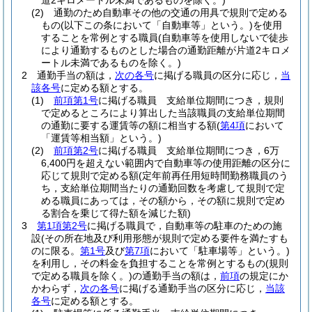
道2キロメートル未満であるものを除く。)
(2)
通勤のため自動車その他の交通の用具で規則で定める
もの
(以下この条において「自動車等」という。)
を使用
することを常例とする職員
(自動車等を使用しないで徒歩
により通勤するものとした場合の通勤距離が片道2キロメ
ートル未満であるものを除く。)
2
通勤手当の額は，
次の各号
に掲げる職員の区分に応じ，
当
該各号
に定める額とする。
(1)
前項第1号
に掲げる職員 支給単位期間につき，規則
で定めるところにより算出した当該職員の支給単位期間
の通勤に要する運賃等の額に相当する額
(
第4項
において
「運賃等相当額」という。)
(2)
前項第2号
に掲げる職員 支給単位期間につき，6万
6,400円を超えない範囲内で自動車等の使用距離の区分に
応じて規則で定める額
(定年前再任用短時間勤務職員のう
ち，支給単位期間当たりの通勤回数を考慮して規則で定
める職員にあっては，その額から，その額に規則で定め
る割合を乗じて得た額を減じた額)
3
第1項第2号
に掲げる職員で，自動車等の駐車のための施
設
(その所在地及び利用形態が規則で定める要件を満たすも
のに限る。
第1号
及び
第7項
において「駐車場等」という。)
を利用し，その料金を負担することを常例とするもの
(規則
で定める職員を除く。)
の通勤手当の額は，
前項
の規定にか
かわらず，
次の各号
に掲げる通勤手当の区分に応じ，
当該
各号
に定める額とする。