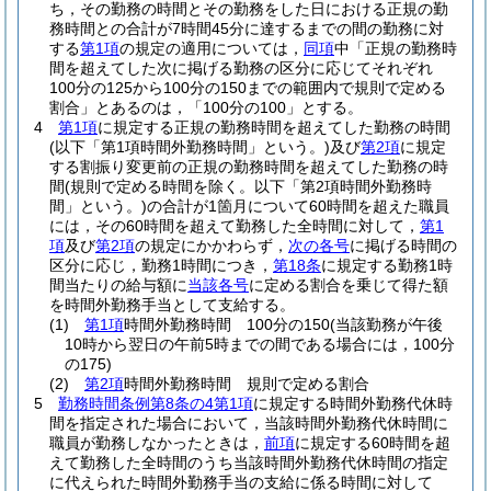
ち，その勤務の時間とその勤務をした日における正規の勤
務時間との合計が7時間45分に達するまでの間の勤務に対
する
第1項
の規定の適用については，
同項
中「正規の勤務時
間を超えてした次に掲げる勤務の区分に応じてそれぞれ
100分の125から100分の150までの範囲内で規則で定める
割合」とあるのは，「100分の100」とする。
4
第1項
に規定する正規の勤務時間を超えてした勤務の時間
(以下「第1項時間外勤務時間」という。)
及び
第2項
に規定
する割振り変更前の正規の勤務時間を超えてした勤務の時
間
(規則で定める時間を除く。以下「第2項時間外勤務時
間」という。)
の合計が1箇月について60時間を超えた職員
には，その60時間を超えて勤務した全時間に対して，
第1
項
及び
第2項
の規定にかかわらず，
次の各号
に掲げる時間の
区分に応じ，勤務1時間につき，
第18条
に規定する勤務1時
間当たりの給与額に
当該各号
に定める割合を乗じて得た額
を時間外勤務手当として支給する。
(1)
第1項
時間外勤務時間 100分の150
(当該勤務が午後
10時から翌日の午前5時までの間である場合には，100分
の175)
(2)
第2項
時間外勤務時間 規則で定める割合
5
勤務時間条例第8条の4第1項
に規定する時間外勤務代休時
間を指定された場合において，当該時間外勤務代休時間に
職員が勤務しなかったときは，
前項
に規定する60時間を超
えて勤務した全時間のうち当該時間外勤務代休時間の指定
に代えられた時間外勤務手当の支給に係る時間に対して