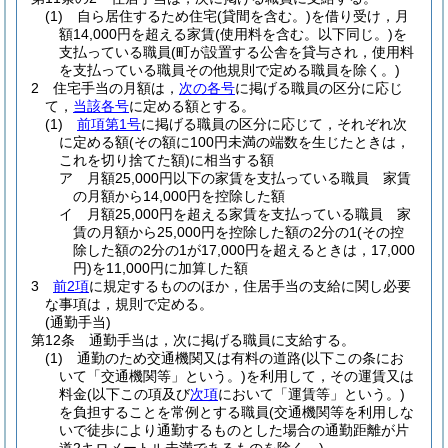
(1)
自ら居住するため住宅
(貸間を含む。)
を借り受け，月
額14,000円を超える家賃
(使用料を含む。以下同じ。)
を
支払っている職員
(町が設置する公舎を貸与され，使用料
を支払っている職員その他規則で定める職員を除く。)
2
住宅手当の月額は，
次の各号
に掲げる職員の区分に応じ
て，
当該各号
に定める額とする。
(1)
前項第1号
に掲げる職員の区分に応じて，それぞれ次
に定める額
(その額に100円未満の端数を生じたときは，
これを切り捨てた額)
に相当する額
ア
月額25,000円以下の家賃を支払っている職員 家賃
の月額から14,000円を控除した額
イ
月額25,000円を超える家賃を支払っている職員 家
賃の月額から25,000円を控除した額の2分の1
(その控
除した額の2分の1が17,000円を超えるときは，17,000
円)
を11,000円に加算した額
3
前2項
に規定するもののほか，住居手当の支給に関し必要
な事項は，規則で定める。
(通勤手当)
第12条
通勤手当は，次に掲げる職員に支給する。
(1)
通勤のため交通機関又は有料の道路
(以下この条にお
いて「交通機関等」という。)
を利用して，その運賃又は
料金
(以下この項及び
次項
において「運賃等」という。)
を負担することを常例とする職員
(交通機関等を利用しな
いで徒歩により通勤するものとした場合の通勤距離が片