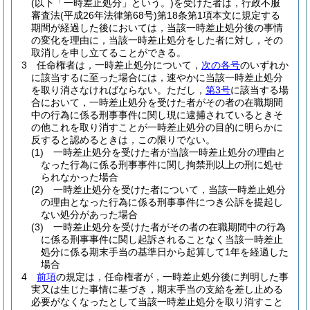
(以下「一時差止処分」という。)
を受けた者は，行政不服
審査法
(平成26年法律第68号)
第18条第1項本文に規定する
期間が経過した後においては，当該一時差止処分後の事情
の変化を理由に，当該一時差止処分をした者に対し，その
取消しを申し立てることができる。
3
任命権者は，一時差止処分について，
次の各号
のいずれか
に該当するに至った場合には，速やかに当該一時差止処分
を取り消さなければならない。
ただし，
第3号
に該当する場
合において，一時差止処分を受けた者がその者の在職期間
中の行為に係る刑事事件に関し現に逮捕されているときそ
の他これを取り消すことが一時差止処分の目的に明らかに
反すると認めるときは，この限りでない。
(1)
一時差止処分を受けた者が当該一時差止処分の理由と
なった行為に係る刑事事件に関し拘禁刑以上の刑に処せ
られなかった場合
(2)
一時差止処分を受けた者について，当該一時差止処分
の理由となった行為に係る刑事事件につき公訴を提起し
ない処分があった場合
(3)
一時差止処分を受けた者がその者の在職期間中の行為
に係る刑事事件に関し起訴されることなく当該一時差止
処分に係る期末手当の基準日から起算して1年を経過した
場合
4
前項
の規定は，任命権者が，一時差止処分後に判明した事
実又は生じた事情に基づき，期末手当の支給を差し止める
必要がなくなったとして当該一時差止処分を取り消すこと