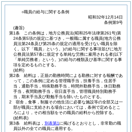
○職員の給与に関する条例
昭和32年12月14日
条例第9号
(趣旨)
第1条
この条例は，地方公務員法
(昭和25年法律第261号)
第
24条第5項の規定に基づき，一般職に属する職員
(地方公務
員法第24条及び第25条の規定の適用を受けない職員を除
く。以下「職員」という。)
の給与に関する事項並びに地方
公務員法第57条に規定する単純な労務に雇用される者
(以下
「単純労務者」という。)
の給与の種類及び基準に関する事
項を定めるものとする。
(給料)
第2条
給料は，正規の勤務時間による勤務に対する報酬であ
って，この条例に定める管理職手当，扶養手当，住居手
当，通勤手当，特殊勤務手当，時間外勤務手当，休日勤務
手当，夜間勤務手当，宿日直手当，管理職員特別勤務手
当，期末手当及び勤勉手当を除いたものとする。
2
宿舎，食事，制服その他生活に必要な施設等の全部又は一
部が職員に支給される場合においては，条例で定めるとこ
ろにより，その相当額をその職員の給料から控除する。
(給料表)
第3条
給料表は，
別表第1
に掲げるとおりとし，非常勤の職
員以外の全ての職員に適用する。