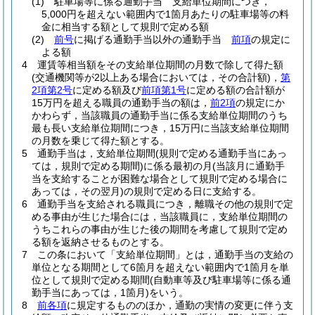
(1)
駐車場等に係る通勤手当 支給単位期間につき，
5,000円を超えない範囲内で1箇月あたりの駐車場等の料
金に相当する額として規則で定める額
(2)
前号
に掲げる通勤手当以外の通勤手当
前項
の規定に
よる額
4
運賃等相当額をその支給単位期間の月数で除して得た額
(交通機関等が2以上ある場合においては，その合計額)
，
第
2項第2号
に定める額及び
前項第1号
に定める額の合計額が
15万円を超える職員の通勤手当の額は，
前2項
の規定にか
かわらず，当該職員の通勤手当に係る支給単位期間のうち
最も長い支給単位期間につき，15万円に当該支給単位期間
の月数を乗じて得た額とする。
5
通勤手当は，支給単位期間
(規則で定める通勤手当にあっ
ては，規則で定める期間)
に係る最初の月
(当該月に通勤手
当を支給することが困難な場合として規則で定める場合に
あっては，その翌月)
の規則で定める日に支給する。
6
通勤手当を支給される職員につき，離職その他の規則で定
める事由が生じた場合には，当該職員に，支給単位期間の
うちこれらの事由が生じた後の期間を考慮して規則で定め
る額を返納させるものとする。
7
この条において「支給単位期間」とは，通勤手当の支給の
単位となる期間として6箇月を超えない範囲内で1箇月を単
位として規則で定める期間
(自動車等及び駐車場等に係る通
勤手当にあっては，1箇月)
をいう。
8
前各項
に規定するもののほか，通勤の実情の変更に伴う支