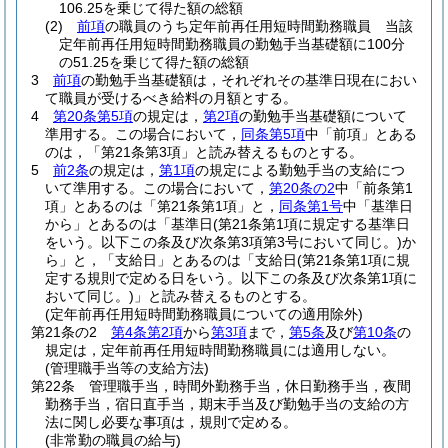
106.25を乗じて得た額の総額
(2)
前項
の職員のうち定年前再任用短時間勤務職員 当該
定年前再任用短時間勤務職員の勤勉手当基礎額に100分
の51.25を乗じて得た額の総額
3
前項
の勤勉手当基礎額は，それぞれその基準日現在におい
て職員が受けるべき給料の月額とする。
4
第20条第5項
の規定は，
第2項
の勤勉手当基礎額について
準用する。
この場合において，
同条第5項
中「前項」とある
のは，「第21条第3項」と読み替えるものとする。
5
前2条
の規定は，
第1項
の規定による勤勉手当の支給につ
いて準用する。
この場合において，
第20条の2
中「前条第1
項」とあるのは「第21条第1項」と，
同条第1号
中「基準日
から」とあるのは「基準日
(第21条第1項に規定する基準日
をいう。以下この条及び次条第3項第3号において同じ。)
か
ら」と，「支給日」とあるのは「支給日
(第21条第1項に規
定する規則で定める日をいう。以下この条及び次条第1項に
おいて同じ。)
」と読み替えるものとする。
(定年前再任用短時間勤務職員についての適用除外)
第21条の2
第4条第2項
から
第3項
まで，
第5条
及び
第10条
の
規定は，定年前再任用短時間勤務職員には適用しない。
(管理職手当等の支給方法)
第22条
管理職手当，時間外勤務手当，休日勤務手当，夜間
勤務手当，宿日直手当，期末手当及び勤勉手当の支給の方
法に関し必要な事項は，規則で定める。
(非常勤の職員の給与)