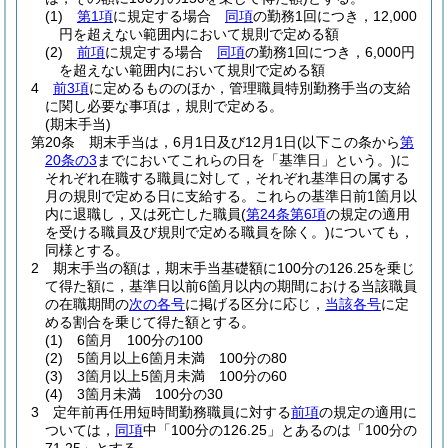
(1)
第1項
に規定する場合
同項
の勤務1回につき，12,000
円を超えない範囲内において規則で定める額
(2)
前項
に規定する場合
同項
の勤務1回につき，6,000円
を超えない範囲内において規則で定める額
4
前3項
に定めるもののほか，管理職員特別勤務手当の支給
に関し必要な事項は，規則で定める。
(期末手当)
第20条
期末手当は，6月1日及び12月1日
(以下この条から
第
20条の3
までにおいてこれらの日を「基準日」という。)
に
それぞれ在職する職員に対して，それぞれ基準日の属する
月の規則で定める日に支給する。
これらの基準日前1箇月以
内に退職し，又は死亡した職員
(
第24条第6項
の規定の適用
を受ける職員及び規則で定める職員を除く。)
についても，
同様とする。
2
期末手当の額は，期末手当基礎額に100分の126.25を乗じ
て得た額に，基準日以前6箇月以内の期間における当該職員
の在職期間の
次の各号
に掲げる区分に応じ，
当該各号
に定
める割合を乗じて得た額とする。
(1)
6箇月 100分の100
(2)
5箇月以上6箇月未満 100分の80
(3)
3箇月以上5箇月未満 100分の60
(4)
3箇月未満 100分の30
3
定年前再任用短時間勤務職員に対する
前項
の規定の適用に
ついては，
同項
中「100分の126.25」とあるのは「100分の