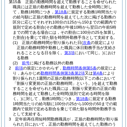
第15条
正規の勤務時間を超えて勤務することを命ぜられた
職員には正規の勤務時間を超えて勤務した全時間に対し
て，勤務1時間につき，
第18条
に規定する勤務1時間当たり
の給与額に正規の勤務時間を超えてした次に掲げる勤務の
区分に応じてそれぞれ100分の125から150までの範囲内で
規則で定める割合
(その勤務が午後10時から翌日の午前5時
までの間である場合には，その割合に100分の25を加算し
た割合)
を乗じて得た額を時間外勤務手当として支給する。
(1)
正規の勤務時間が割り振られた日
(
次条
の規定により
正規の勤務時間中勤務した職員に休日勤務手当が支給さ
れることとなる日を除く。
第3項
において同じ。)
におけ
る勤務
(2)
前号
に掲げる勤務以外の勤務
2
前項
の規定にかかわらず，
勤務時間条例第5条
の規定によ
り，あらかじめ
勤務時間条例第3条第2項
又は
第4条
により
割り振られた1週間の正規の勤務時間
(以下この条において
「割振り変更前の正規の勤務時間」という。)
を超えて勤務
することを命ぜられた職員には，割振り変更前の正規の勤
務時間を超えて勤務した全時間
(規則で定める時間を除
く。)
に対して，勤務1時間につき，
第18条
に規定する勤務
1時間当たりの給与額に100分の25から100分の50までの範
囲内で規則で定める割合を乗じて得た額を時間外勤務手当
として支給する。
3
定年前再任用短時間勤務職員が，正規の勤務時間が割り振
られた日において，正規の勤務時間を超えてした勤務のう