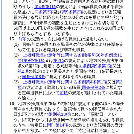
日」という。)
以後，当該職員に適用される給料表の給料月
額のうち，
第4条第1項
の規定により当該職員の属する職務
の級並びに
同条第3項
及び
第5条第2項
の規定により当該職
員の受ける号給に応じた額に100分の70を乗じて得た額
(当
該額に，50円未満の端数を生じたときはこれを切り捨て，
50円以上100円未満の端数を生じたときはこれを100円に切
り上げるものとする。)
とする。
15
前項
の規定は，次に掲げる職員には適用しない。
(1)
臨時的に任用される職員その他の法律により任期を定
めて任用される職員及び非常勤職員
(2)
上板町職員の定年等に関する条例
(昭和58年条例第11
号)
第9条第1項
又は
第2項
の規定により地方公務員法第28
条の2第1項に規定する異動期間
(
同条例第9条第1項
又は
第2項
の規定により延長された期間を含む。)
を延長され
た
同条例第6条
に規定する職を占める職員
(3)
上板町職員の定年等に関する条例第4条第1項
又は
第2
項
の規定により勤務している職員
(
同条例第2条
に規定す
る定年退職日において
前項
の規定が適用されていた職員
を除く。)
16
地方公務員法第28条の2第4項に規定する他の職への降任
等をされた職員であって，当該他の職への降任等をされた
日
(以下この項及び
附則第18項
において「異動日」とい
う。)
の前日から引き続き同一の給料表の適用を受ける職員
のうち，特定日に
附則第14項
の規定により当該職員の受け
る給料月額
(以下この項において「特定日給料月額」とい