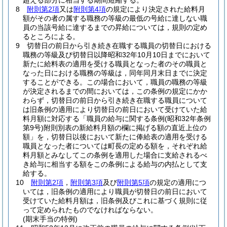
超える部分に相当する期間短縮する。
8
附則第2項
又は
附則第4項
の規定により決定された給料月
額がその者の属する職務の等級の最低の号給に達しない職
員の当該号給に達するまでの昇給については，規則の定め
るところによる。
9
切替日の前日から引き続き在職する職員の切替日における
職務の等級及び切替日以降昭和32年10月10日までにおいて
新たに給料表の適用を受ける職員となった者のその職員と
なった日における職務の等級は，同年同月末日までに決定
することができる。
この場合において，職員の職務の等級
が決定されるまでの間においては，この条例の規定にかか
わらず，切替日の前日から引き続き在職する職員について
は旧条例の適用により切替日の前日において受けていた給
料月額に対応する「職員の給与に関する条例
(昭和32年条例
第9号)
附則別表の新給料月額の欄に掲げる額の直近上位の
額」を，切替日以後において新たに俸給表の適用を受ける
職員となった者については町長の定める額を，それぞれ給
料月額とみなしてこの条例を適用した場合に支給されるべ
き給与に相当する額をこの条例による給与の内払として支
給する。
10
附則第2項
，
附則第3項
及び
附則第5項
の規定の適用につ
いては，旧条例の適用により職員が切替日の前日において
受けていた給料月額は，旧条例及びこれに基づく規則に従
って定められたものでなければならない。
(期末手当の特例)