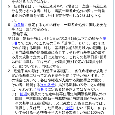
を妨げるものではない。
5
任命権者は，一時差止処分を行う場合は，当該一時差止処
分を受けるべき者に対し，当該一時差止処分の際，一時差
止処分の事由を記載した証明書を交付しなければならな
い。
6
前各項
に規定するもののほか，一時差止処分に関し必要な
事項は，規則で定める。
(勤勉手当)
第21条
勤勉手当は，6月1日及び12月1日
(以下この項から
第
3項
までにおいてこれらの日を「基準日」という。)
にそれ
ぞれ在職する職員に対し，基準日以前6箇月以内の期間にお
ける当該職員の勤務成績に応じて，それぞれ基準日の属す
る月の規則で定める日に支給する。
これらの基準日前1箇月
以内に退職し，又は死亡した職員
(規則で定める職員を除
く。)
についても，同様とする。
2
勤勉手当の額は，勤勉手当基礎額に，各任命権者が規則で
定める基準に従って定める割合を乗じて得た額とする。
こ
の場合において，各任命権者が支給する勤勉手当の額の，
その者に所属する
次の各号
に掲げる職員の区分ごとの総額
は，それぞれ
当該各号
に定める額を超えてはならない。
(1)
前項
の職員のうち定年前再任用短時間勤務職員以外の
職員 当該職員の勤勉手当基礎額に当該職員がそれぞれ
その基準日現在
(退職し，又は死亡した職員にあっては，
退職し，又は死亡した日現在。
次項
において同じ。)
にお
いて受けるべき扶養手当の月額を加算した額に100分の