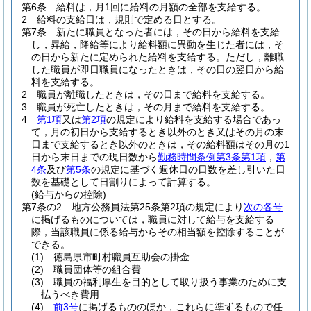
第6条
給料は，月1回に給料の月額の全部を支給する。
2
給料の支給日は，規則で定める日とする。
第7条
新たに職員となった者には，その日から給料を支給
し，昇給，降給等により給料額に異動を生じた者には，そ
の日から新たに定められた給料を支給する。
ただし，離職
した職員が即日職員になったときは，その日の翌日から給
料を支給する。
2
職員が離職したときは，その日まで給料を支給する。
3
職員が死亡したときは，その月まで給料を支給する。
4
第1項
又は
第2項
の規定により給料を支給する場合であっ
て，月の初日から支給するとき以外のとき又はその月の末
日まで支給するとき以外のときは，その給料額はその月の1
日から末日までの現日数から
勤務時間条例第3条第1項
，
第
4条
及び
第5条
の規定に基づく週休日の日数を差し引いた日
数を基礎として日割りによって計算する。
(給与からの控除)
第7条の2
地方公務員法第25条第2項の規定により
次の各号
に掲げるものについては，職員に対して給与を支給する
際，当該職員に係る給与からその相当額を控除することが
できる。
(1)
徳島県市町村職員互助会の掛金
(2)
職員団体等の組合費
(3)
職員の福利厚生を目的として取り扱う事業のために支
払うべき費用
(4)
前3号
に掲げるもののほか，これらに準ずるもので任