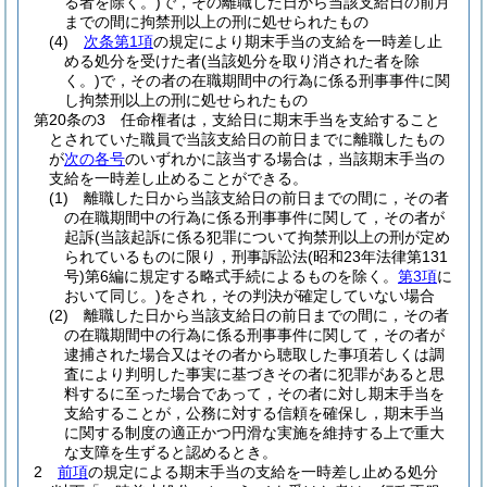
る者を除く。)
で，その離職した日から当該支給日の前月
までの間に拘禁刑以上の刑に処せられたもの
(4)
次条第1項
の規定により期末手当の支給を一時差し止
める処分を受けた者
(当該処分を取り消された者を除
く。)
で，その者の在職期間中の行為に係る刑事事件に関
し拘禁刑以上の刑に処せられたもの
第20条の3
任命権者は，支給日に期末手当を支給すること
とされていた職員で当該支給日の前日までに離職したもの
が
次の各号
のいずれかに該当する場合は，当該期末手当の
支給を一時差し止めることができる。
(1)
離職した日から当該支給日の前日までの間に，その者
の在職期間中の行為に係る刑事事件に関して，その者が
起訴
(当該起訴に係る犯罪について拘禁刑以上の刑が定め
られているものに限り，刑事訴訟法
(昭和23年法律第131
号)
第6編に規定する略式手続によるものを除く。
第3項
に
おいて同じ。)
をされ，その判決が確定していない場合
(2)
離職した日から当該支給日の前日までの間に，その者
の在職期間中の行為に係る刑事事件に関して，その者が
逮捕された場合又はその者から聴取した事項若しくは調
査により判明した事実に基づきその者に犯罪があると思
料するに至った場合であって，その者に対し期末手当を
支給することが，公務に対する信頼を確保し，期末手当
に関する制度の適正かつ円滑な実施を維持する上で重大
な支障を生ずると認めるとき。
2
前項
の規定による期末手当の支給を一時差し止める処分