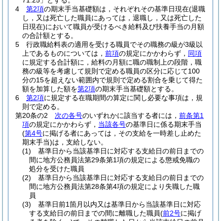
71.25」とする。
4
第2項
の期末手当基礎額は，それぞれその基準日現在
(退職
し，又は死亡した職員にあっては，退職し，又は死亡した
日現在)
において職員が受けるべき給料及び扶養手当の月額
の合計額とする。
5
行政職給料表の適用を受ける職員でその職務の級が3級以
上であるものについては，
前項
の規定にかかわらず，
同項
に規定する合計額に，給料の月額に職の職制上の段階，職
務の級等を考慮して規則で定める職員の区分に応じて100
分の15を超えない範囲内で規則で定める割合を乗じて得た
額を加算した額を
第2項
の期末手当基礎額とする。
6
第2項
に規定する在職期間の算定に関し必要な事項は，規
則で定める。
第20条の2
次の各号
のいずれかに該当する者には，
前条第1
項
の規定にかかわらず，
当該各号
の基準日に係る期末手当
(
第4号
に掲げる者にあっては，その支給を一時差し止めた
期末手当)
は，支給しない。
(1)
基準日から当該基準日に対応する支給日の前日までの
間に地方公務員法第29条第1項の規定による懲戒免職の
処分を受けた職員
(2)
基準日から当該基準日に対応する支給日の前日までの
間に地方公務員法第28条第4項の規定により失職した職
員
(3)
基準日前1箇月以内又は基準日から当該基準日に対応
する支給日の前日までの間に離職した職員
(
前2号
に掲げ