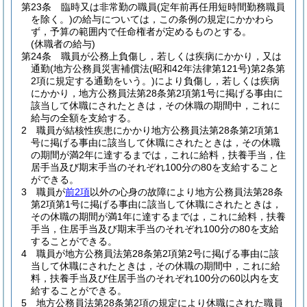
第23条
臨時又は非常勤の職員
(定年前再任用短時間勤務職員
を除く。)
の給与については，この条例の規定にかかわら
ず，予算の範囲内で任命権者が定めるものとする。
(休職者の給与)
第24条
職員が公務上負傷し，若しくは疾病にかかり，又は
通勤
(地方公務員災害補償法
(昭和42年法律第121号)
第2条第
2項に規定する通勤をいう。)
により負傷し，若しくは疾病
にかかり，地方公務員法第28条第2項第1号に掲げる事由に
該当して休職にされたときは，その休職の期間中，これに
給与の全額を支給する。
2
職員が結核性疾患にかかり地方公務員法第28条第2項第1
号に掲げる事由に該当して休職にされたときは，その休職
の期間が満2年に達するまでは，これに給料，扶養手当，住
居手当及び期末手当のそれぞれ100分の80を支給すること
ができる。
3
職員が
前2項
以外の心身の故障により地方公務員法第28条
第2項第1号に掲げる事由に該当して休職にされたときは，
その休職の期間が満1年に達するまでは，これに給料，扶養
手当，住居手当及び期末手当のそれぞれ100分の80を支給
することができる。
4
職員が地方公務員法第28条第2項第2号に掲げる事由に該
当して休職にされたときは，その休職の期間中，これに給
料，扶養手当及び住居手当のそれぞれ100分の60以内を支
給することができる。
5
地方公務員法第28条第2項の規定により休職にされた職員