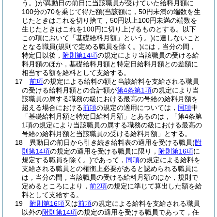
う。)
が異動日の前日に当該職員が受けていた給料月額に
100分の70を乗じて得た額
(当該額に，50円未満の端数を生
じたときはこれを切り捨て，50円以上100円未満の端数を
生じたときはこれを100円に切り上げるものとする。以下
この項において「基礎給料月額」という。)
に達しないこと
となる職員
(規則で定める職員を除く。)
には，当分の間，
特定日以後，
附則第14項
の規定により当該職員の受ける給
料月額のほか，基礎給料月額と特定日給料月額との差額に
相当する額を給料として支給する。
17
前項
の規定による給料の額と当該給料を支給される職員
の受ける給料月額との合計額が
第4条第1項
の規定により当
該職員の属する職務の級における最高の号給の給料月額を
超える場合における
前項
の規定の適用については，
同項
中
「基礎給料月額と特定日給料月額」とあるのは，「第4条第
1項の規定により当該職員の属する職務の級における最高の
号給の給料月額と当該職員の受ける給料月額」とする。
18
異動日の前日から引き続き給料表の適用を受ける職員
(
附
則第14項
の規定の適用を受ける職員に限り，
附則第16項
に
規定する職員を除く。)
であって，
同項
の規定による給料を
支給される職員との権衡上必要があると認められる職員に
は，当分の間，当該職員の受ける給料月額のほか，規則で
定めるところにより，
前2項
の規定に準じて算出した額を給
料として支給する。
19
附則第16項
又は
前項
の規定による給料を支給される職員
以外の
附則第14項
の規定の適用を受ける職員であって，任