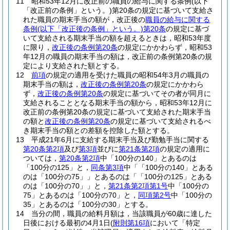
11
昭和53年12月に改正前の職員の給与に関する条例
(以下
「改正前の条例」という。)
第20条の規定に基づいて支給さ
れた職員の期末手当の額が，改正後の
職員の給与に関する
条例
(以下「改正後の条例」という。)
第20条
の規定に基づ
いて支給される期末手当の額を超えるときは，昭和53年度
に限り，
改正後の条例第20条
の規定にかかわらず，昭和53
年12月の職員の期末手当の額は，改正前の条例第20条の規
定により支給された額とする。
12
前項
の規定の適用を受けた職員の昭和54年3月の職員の
期末手当の額は，
改正後の条例第20条
の規定にかかわら
ず，
改正後の条例第20条
の規定に基づいてその者が同月に
支給されることとなる期末手当の額から，昭和53年12月に
改正前の条例第20条の規定に基づいて支給された期末手当
の額と
改正後の条例第20条
の規定に基づいて支給されるべ
き期末手当の額との差額を控除した額とする。
13
平成21年6月に支給する期末手当及び勤勉手当に関する
第20条第2項
及び
第3項
並びに
第21条第2項
の規定の適用に
ついては，
第20条第2項
中「100分の140」とあるのは
「100分の125」と，
同条第3項
中「「100分の140」とある
のは「100分の75」」とあるのは「「100分の125」とある
のは「100分の70」」と，
第21条第2項第1号
中「100分の
75」とあるのは「100分の70」と，
同項第2号
中「100分の
35」とあるのは「100分の30」とする。
14
当分の間，職員の給料月額は，当該職員が60歳に達した
日後における最初の4月1日
(
附則第16項
において「特定