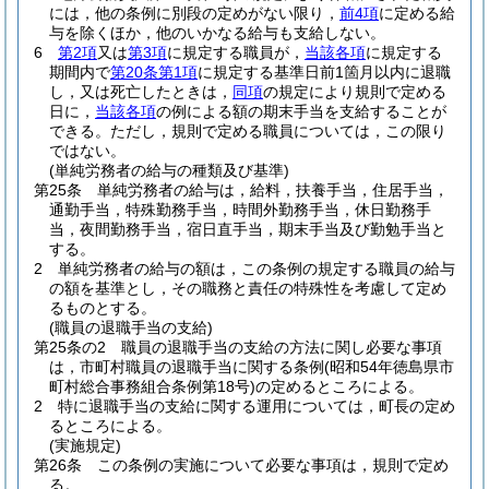
には，他の条例に別段の定めがない限り，
前4項
に定める給
与を除くほか，他のいかなる給与も支給しない。
6
第2項
又は
第3項
に規定する職員が，
当該各項
に規定する
期間内で
第20条第1項
に規定する基準日前1箇月以内に退職
し，又は死亡したときは，
同項
の規定により規則で定める
日に，
当該各項
の例による額の期末手当を支給することが
できる。
ただし，規則で定める職員については，この限り
ではない。
(単純労務者の給与の種類及び基準)
第25条
単純労務者の給与は，給料，扶養手当，住居手当，
通勤手当，特殊勤務手当，時間外勤務手当，休日勤務手
当，夜間勤務手当，宿日直手当，期末手当及び勤勉手当と
する。
2
単純労務者の給与の額は，この条例の規定する職員の給与
の額を基準とし，その職務と責任の特殊性を考慮して定め
るものとする。
(職員の退職手当の支給)
第25条の2
職員の退職手当の支給の方法に関し必要な事項
は，市町村職員の退職手当に関する条例
(昭和54年徳島県市
町村総合事務組合条例第18号)
の定めるところによる。
2
特に退職手当の支給に関する運用については，町長の定め
るところによる。
(実施規定)
第26条
この条例の実施について必要な事項は，規則で定め
る。