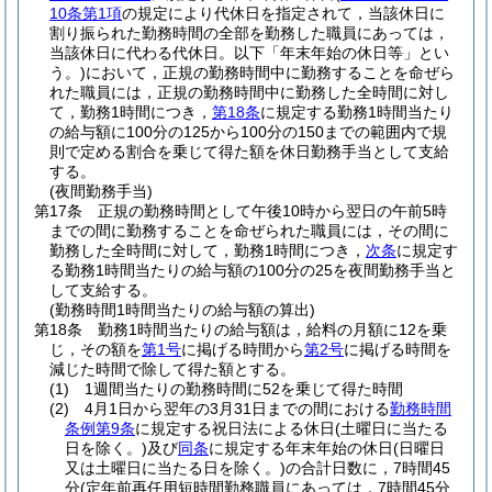
10条第1項
の規定により代休日を指定されて，当該休日に
割り振られた勤務時間の全部を勤務した職員にあっては，
当該休日に代わる代休日。以下「年末年始の休日等」とい
う。)
において，正規の勤務時間中に勤務することを命ぜら
れた職員には，正規の勤務時間中に勤務した全時間に対し
て，勤務1時間につき，
第18条
に規定する勤務1時間当たり
の給与額に100分の125から100分の150までの範囲内で規
則で定める割合を乗じて得た額を休日勤務手当として支給
する。
(夜間勤務手当)
第17条
正規の勤務時間として午後10時から翌日の午前5時
までの間に勤務することを命ぜられた職員には，その間に
勤務した全時間に対して，勤務1時間につき，
次条
に規定す
る勤務1時間当たりの給与額の100分の25を夜間勤務手当と
して支給する。
(勤務時間1時間当たりの給与額の算出)
第18条
勤務1時間当たりの給与額は，給料の月額に12を乗
じ，その額を
第1号
に掲げる時間から
第2号
に掲げる時間を
減じた時間で除して得た額とする。
(1)
1週間当たりの勤務時間に52を乗じて得た時間
(2)
4月1日から翌年の3月31日までの間における
勤務時間
条例第9条
に規定する祝日法による休日
(土曜日に当たる
日を除く。)
及び
同条
に規定する年末年始の休日
(日曜日
又は土曜日に当たる日を除く。)
の合計日数に，7時間45
分
(定年前再任用短時間勤務職員にあっては，7時間45分