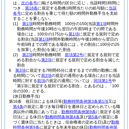
は，
次の各号
に掲げる時間の区分に応じ，当該時間1時間に
つき，
第18条
に規定する勤務1時間当たりの給与額に
当該
各号
に定める割合を乗じて得た額の時間外勤務手当を支給
することを要しない。
(1)
第1項
時間外勤務時間 100分の150
(当該
第1項
時間外
勤務時間が午後10時から翌日の午前5時までの間である
場合には，100分の175)
から
第1項
に規定する規則で定め
る割合
(当該
第1項
時間外勤務時間が午後10時から翌日の
午前5時までの間である場合には，その割合に100分の25
を加算した割合)
を減じた割合
(2)
第2項
時間外勤務時間
前項第2号
に規定する規則で定
める割合から
第2項
に規定する規則で定める割合を減じた
割合
6
第3項
に規定する7時間45分に達するまでの間の勤務に係
る時間について
前2項
の規定の適用がある場合における当該
時間に対する
前項
の規定の適用については，
同項第1号
中
「第1項に規定する規則で定める割合」とあるのは，「100
分の100」とする。
(休日勤務手当)
第16条
祝日法による休日等
(
勤務時間条例第3条第1項
又は
第4条
の規定に基づき毎日曜日を週休日と定められている職
員以外の職員にあっては，
勤務時間条例第9条
に規定する祝
日法による休日が
勤務時間条例第4条
及び
第5条
の規定に基
づく週休日に当たるときは，任命権者の定める日)
及び
勤務
時間条例第9条
に規定する年末年始の休日
(
勤務時間条例第