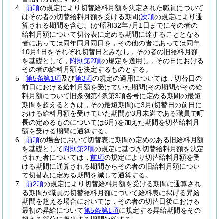
4
前項
の規定により切替給料月額を決定された職員について
はその者の切替給料月額を受ける期間
(
次項
の規定により通
算される期間を含む。)
が昭和32年7月1日までにその者の
給料月額について切替表に定める期間に達することとなる
者にあっては同年同月同日を，その他の者にあっては同年
10月1日をそれぞれ切替日とみなし，その者の旧給料月額
を基礎として，
附則第2項
の規定を適用し，その日における
その者の給料月額を決定するものとする。
5
第5条第1項
及び
第3項
の規定の適用については，切替日の
前日における給料月額を受けていた期間
(その期間がその給
料月額について旧条例第4条第3項各号に定める期間の最短
期間を超えるときは，その最短期間)
に3月
(切替日の前日に
おける給料月額を受けていた期間が3月未満である職員で町
長の定めるものについては6月)
を加えた期間を切替給料月
額を受ける期間に通算する。
6
前項
の場合において切替表に期間の定めのある旧給料月額
を基礎として
附則第2項
の規定に基づき切替給料月額を決定
された者については，
前項
の規定により切替給料月額を受
ける期間に通算される期間からその者の旧給料月額につい
て切替表に定める期間を減じて通算する。
7
前2項
の規定により切替給料月額を受ける期間に通算され
る期間が職員の切替給料月額について給料表に掲げる昇給
期間を超える場合においては，その者の切替日後における
最初の昇給について
第5条第1項
に規定する昇給期間をその