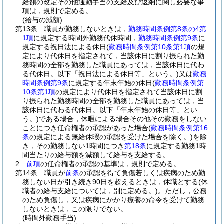
給額の改定その他通勤手当の支給及び返納に関し必要な事
項は，規則で定める。
(給与の減額)
第13条
職員が勤務しないときは，
勤務時間条例第8条の4第
1項
に規定する時間外勤務代休時間，
勤務時間条例第9条
に
規定する祝日法による休日
(
勤務時間条例第10条第1項
の規
定により代休日を指定されて，当該休日に割り振られた勤
務時間の全部を勤務した職員にあっては，当該休日に代わ
る代休日。以下「祝日法による休日等」という。)
又は
勤務
時間条例第9条
に規定する年末年始の休日
(
勤務時間条例第
10条第1項
の規定により代休日を指定されて当該休日に割
り振られた勤務時間の全部を勤務した職員にあっては，当
該休日に代わる代休日。以下「年末年始の休日等」とい
う。)
である場合，休暇による場合その他その勤務をしない
ことにつき任命権者の承認があった場合
(
勤務時間条例第16
条
の規定による無給休暇の承認を受けた場合を除く。)
を除
き，その勤務しない1時間につき
第18条
に規定する勤務1時
間当たりの給与額を減額して給与を支給する。
2
前項
の任命権者の承認の基準は，規則で定める。
第14条
職員が
前条
の承認を得て負傷若しくは疾病のため勤
務しない日が引き続き90日を超えるときは，休職とする
(休
職者の給与支給については，別に定める。)
。
ただし，公務
のため負傷し，又は疾病にかかり療養の命令を受けて勤務
しないときは，この限りでない。
(時間外勤務手当)