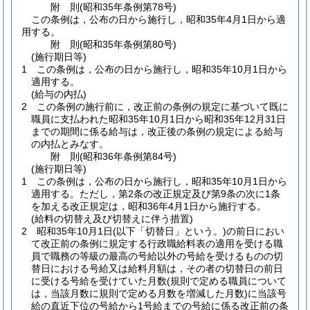
附
則
(昭和35年
条例第78号)
この条例は，公布の日から施行し，昭和35年4月1日から適
用する。
附
則
(昭和35年
条例第80号)
(施行期日等)
1
この条例は，公布の日から施行し，昭和35年10月1日から
適用する。
(給与の内払)
2
この条例の施行前に，改正前の条例の規定に基づいて既に
職員に支払われた昭和35年10月1日から昭和35年12月31日
までの期間に係る給与は，改正後の条例の規定による給与
の内払とみなす。
附
則
(昭和36年
条例第84号)
(施行期日等)
1
この条例は，公布の日から施行し，昭和35年10月1日から
適用する。
ただし，第2条の改正規定及び第9条の次に1条
を加える改正規定は，昭和36年4月1日から施行する。
(給料の切替え及び切替えに伴う措置)
2
昭和35年10月1日
(以下「切替日」という。)
の前日におい
て改正前の条例に規定する行政職給料表の適用を受ける職
員で職務の等級の最高の号給以外の号給を受けるものの切
替日における号給又は給料月額は，その者の切替日の前日
に受ける号給を受けていた月数
(規則で定める職員について
は，当該月数に規則で定める月数を増減した月数)
に当該号
給の直近下位の号給から1号給までの号給に係る改正前の条