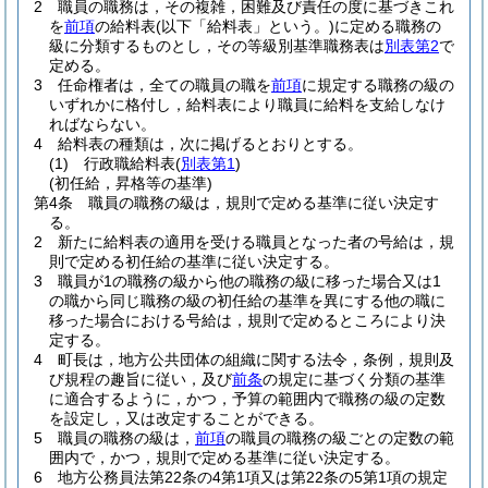
2
職員の職務は，その複雑，困難及び責任の度に基づきこれ
を
前項
の給料表
(以下「給料表」という。)
に定める職務の
級に分類するものとし，その等級別基準職務表は
別表第2
で
定める。
3
任命権者は，全ての職員の職を
前項
に規定する職務の級の
いずれかに格付し，給料表により職員に給料を支給しなけ
ればならない。
4
給料表の種類は，次に掲げるとおりとする。
(1)
行政職給料表
(
別表第1
)
(初任給，昇格等の基準)
第4条
職員の職務の級は，規則で定める基準に従い決定す
る。
2
新たに給料表の適用を受ける職員となった者の号給は，規
則で定める初任給の基準に従い決定する。
3
職員が1の職務の級から他の職務の級に移った場合又は1
の職から同じ職務の級の初任給の基準を異にする他の職に
移った場合における号給は，規則で定めるところにより決
定する。
4
町長は，地方公共団体の組織に関する法令，条例，規則及
び規程の趣旨に従い，及び
前条
の規定に基づく分類の基準
に適合するように，かつ，予算の範囲内で職務の級の定数
を設定し，又は改定することができる。
5
職員の職務の級は，
前項
の職員の職務の級ごとの定数の範
囲内で，かつ，規則で定める基準に従い決定する。
6
地方公務員法第22条の4第1項又は第22条の5第1項の規定