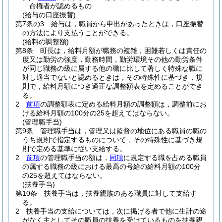
命権者が認めるもの
(給与の口座振替)
第7条の3
給与は，職員から申出があったときは，口座振替
の方法により支払うことができる。
(給料の調整額)
第8条
町長は，給料月額が職務の複雑，困難若しくは責任の
度又は勤労の強度，勤務時間，勤労環境その他の勤労条件
が同じ職務の級に属する他の職に比して著しく特殊な職に
対し適当でないと認めるときは，その特殊性に基づき，規
則で，給料月額につき適正な調整額表を定めることができ
る。
2
前項
の調整額表に定める給料月額の調整額は，調整前にお
ける給料月額の100分の25を超えてはならない。
(管理職手当)
第9条
管理職手当は，管理又は監督の地位にある職員の職の
うち規則で指定するものについて，その特殊性に基づき規
則で定める基準に従い支給する。
2
前項
の管理職手当の額は，
同項
に規定する職を占める職員
の属する職務の級における最高の号給の給料月額の100分
の25を超えてはならない。
(扶養手当)
第10条
扶養手当は，扶養親族のある職員に対して支給す
る。
2
扶養手当の支給については，次に掲げる者で他に生計の途
がなく主としてその職員の扶養を受けているものを扶養親