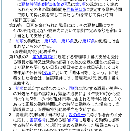
に
勤務時間条例第2条第2項
又は
第3項
の規定により定め
られたその者の勤務時間を
同条第1項
に規定する勤務時間
で除して得た数を乗じて得たもの)
を乗じて得た時間
(宿日直手当)
第19条
日直を命ぜられた職員には，その勤務1回につき
4,700円を超えない範囲内において規則で定める額を宿日直
手当として支給する。
2
前項
の勤務は，
第15条
，
第16条
及び
第17条
の勤務には含
まれないものとする。
(管理職員特別勤務手当)
第19条の2
第9条第1項
に規定する管理職手当の支給を受け
る職員が臨時又は緊急の必要その他の公務の運営の必要に
より勤務を要しない日又は祝日法による休日等若しくは年
末年始の休日等
(
次項
において「週休日等」という。)
に勤
務をした場合は，当該職員には，管理職員特別勤務手当を
支給する。
2
前項
に規定する場合のほか，
同項
に規定する職員が災害へ
の対処その他の臨時又は緊急の必要により午後10時から翌
日の午前5時までの間
(週休日等に含まれる時間を除く。)
で
あって正規の勤務時間以外の時間に勤務をした場合は，当
該職員には，管理職特別勤務手当を支給する。
3
管理職特別勤務手当の額は，
次の各号
に掲げる場合の区分
に応じ，
当該各号
に定める額
(
前2項
に規定する勤務に従事
する時間を考慮して規則で定める勤務をした職員にあって
は，その額に100分の150を乗じて得た額)
とする。