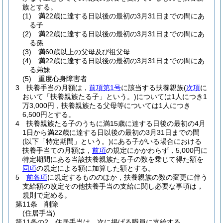
族とする。
(1)
満22歳に達する日以後の最初の3月31日までの間にあ
る子
(2)
満22歳に達する日以後の最初の3月31日までの間にあ
る孫
(3)
満60歳以上の父母及び祖父母
(4)
満22歳に達する日以後の最初の3月31日までの間にあ
る弟妹
(5)
重度心身障害者
3
扶養手当の月額は，
前項第1号
に該当する扶養親族
(
次項
に
おいて「扶養親族たる子」という。)
については1人につき1
万3,000円，扶養親族たる父母等については1人につき
6,500円とする。
4
扶養親族たる子のうちに満15歳に達する日後の最初の4月
1日から満22歳に達する日以後の最初の3月31日までの間
(以下「特定期間」という。)
にある子がいる場合における
扶養手当ての月額は，
前項
の規定にかかわらず，5,000円に
特定期間にある当該扶養親族たる子の数を乗じて得た額を
同項
の規定による額に加算した額とする。
5
前各項
に規定するもののほか，扶養親族の数の変更に伴う
支給額の改定その他扶養手当の支給に関し必要な事項は，
規則で定める。
第11条
削除
(住居手当)
第11条の2
住居手当は，次に掲げる職員に支給する。