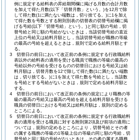
例に規定する給料表の昇給期間欄に掲げる月数の合計月数
を加えて得た月数
(以下「切替月数」という。)
を12月で除
して得た数
(1に満たない端数は，切り捨てる。)
に1を加え
て得た数を号数とする附則別表の切替表の切替号給欄に掲
げる号給
(以下「切替号給」という。)
と同じ額の号給，切
替号給と同じ額の号給がないときは，当該切替号給の直近
上位の号給又は給料月額とし，当該切替号給が職務の等級
の最高の号給を超えるときは，規則で定める給料月額とす
る。
3
切替日の前日において改正前の条例に規定する行政職給料
表以外の給料表の適用を受ける職員で職務の等級の最高の
号給以外の号給を受けるものの切替日における号給又は給
料月額は，切替月数を12で除して得た数
(1に満たない端数
は，切り捨てる。)
に1を加えて得た数を号給とし，当該数
を号給とする号給がないときは，規則で定める給料月額と
する。
4
切替日の前日において改正前の条例の規定により職務の等
級の最高の号給又は最高の号給を超える給料月額を受ける
職員の切替日における号給又は給料月額は，規則の定める
ところによる。
5
切替日の前日において改正前の条例に規定する行政職給料
表の適用を受ける職員に対する附則第2項及び前項の適用に
ついては，規則の定めるところにより，切替号給とその者
の属する職務の等級の1等級上位の等級の同じ額の号給，切
替号給と同じ額の号給がないときは，その者の属する職務