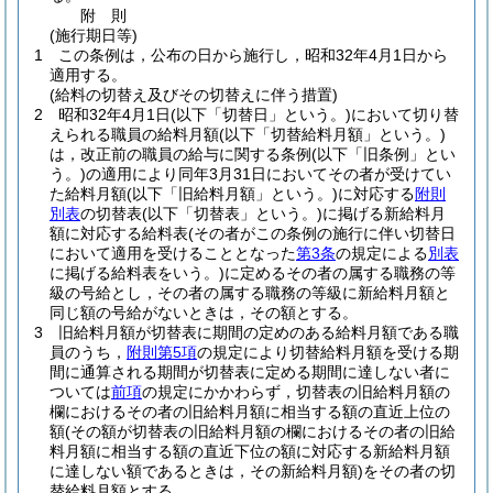
附
則
(施行期日等)
1
この条例は，公布の日から施行し，昭和32年4月1日から
適用する。
(給料の切替え及びその切替えに伴う措置)
2
昭和32年4月1日
(以下「切替日」という。)
において切り替
えられる職員の給料月額
(以下「切替給料月額」という。)
は，改正前の職員の給与に関する条例
(以下「旧条例」とい
う。)
の適用により同年3月31日においてその者が受けてい
た給料月額
(以下「旧給料月額」という。)
に対応する
附則
別表
の切替表
(以下「切替表」という。)
に掲げる新給料月
額に対応する給料表
(その者がこの条例の施行に伴い切替日
において適用を受けることとなった
第3条
の規定による
別表
に掲げる給料表をいう。)
に定めるその者の属する職務の等
級の号給とし，その者の属する職務の等級に新給料月額と
同じ額の号給がないときは，その額とする。
3
旧給料月額が切替表に期間の定めのある給料月額である職
員のうち，
附則第5項
の規定により切替給料月額を受ける期
間に通算される期間が切替表に定める期間に達しない者に
ついては
前項
の規定にかかわらず，切替表の旧給料月額の
欄におけるその者の旧給料月額に相当する額の直近上位の
額
(その額が切替表の旧給料月額の欄におけるその者の旧給
料月額に相当する額の直近下位の額に対応する新給料月額
に達しない額であるときは，その新給料月額)
をその者の切
替給料月額とする。