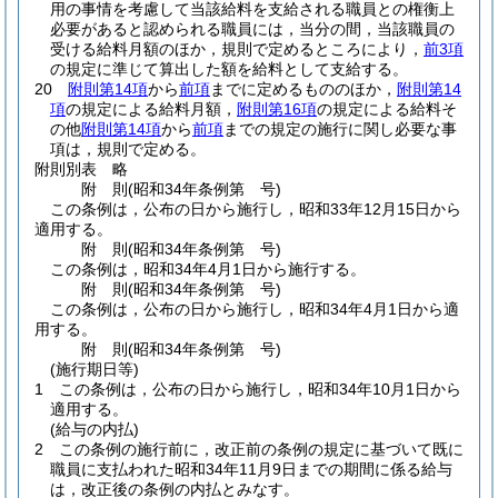
用の事情を考慮して当該給料を支給される職員との権衡上
必要があると認められる職員には，当分の間，当該職員の
受ける給料月額のほか，規則で定めるところにより，
前3項
の規定に準じて算出した額を給料として支給する。
20
附則第14項
から
前項
までに定めるもののほか，
附則第14
項
の規定による給料月額，
附則第16項
の規定による給料そ
の他
附則第14項
から
前項
までの規定の施行に関し必要な事
項は，規則で定める。
附則別表
略
附
則
(昭和34年
条例第 号)
この条例は，公布の日から施行し，昭和33年12月15日から
適用する。
附
則
(昭和34年
条例第 号)
この条例は，昭和34年4月1日から施行する。
附
則
(昭和34年
条例第 号)
この条例は，公布の日から施行し，昭和34年4月1日から適
用する。
附
則
(昭和34年
条例第 号)
(施行期日等)
1
この条例は，公布の日から施行し，昭和34年10月1日から
適用する。
(給与の内払)
2
この条例の施行前に，改正前の条例の規定に基づいて既に
職員に支払われた昭和34年11月9日までの期間に係る給与
は，改正後の条例の内払とみなす。