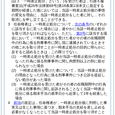
(以下「一時差止処分」という。)
を受けた者は，行政不服
審査法
(平成26年法律第68号)
第18条第1項本文に規定する
期間が経過した後においては，当該一時差止処分後の事情
の変化を理由に，当該一時差止処分をした者に対し，その
取消しを申し立てることができる。
3
任命権者は，一時差止処分について，
次の各号
のいずれか
に該当するに至った場合には，速やかに当該一時差止処分
を取り消さなければならない。
ただし，
第3号
に該当する場
合において，一時差止処分を受けた者がその者の在職期間
中の行為に係る刑事事件に関し現に逮捕されているときそ
の他これを取り消すことが一時差止処分の目的に明らかに
反すると認めるときは，この限りでない。
(1)
一時差止処分を受けた者が当該一時差止処分の理由と
なった行為に係る刑事事件に関し拘禁刑以上の刑に処せ
られなかった場合
(2)
一時差止処分を受けた者について，当該一時差止処分
の理由となった行為に係る刑事事件につき公訴を提起し
ない処分があった場合
(3)
一時差止処分を受けた者がその者の在職期間中の行為
に係る刑事事件に関し起訴されることなく当該一時差止
処分に係る期末手当の基準日から起算して1年を経過した
場合
4
前項
の規定は，任命権者が，一時差止処分後に判明した事
実又は生じた事情に基づき，期末手当の支給を差し止める
必要がなくなったとして当該一時差止処分を取り消すこと