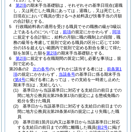
71.25」とする。
4
第2項
の期末手当基礎額は，それぞれその基準日現在
(退職
し，又は死亡した職員にあっては，退職し，又は死亡した
日現在)
において職員が受けるべき給料及び扶養手当の月額
の合計額とする。
5
行政職給料表の適用を受ける職員でその職務の級が3級以
上であるものについては，
前項
の規定にかかわらず，
同項
に規定する合計額に，給料の月額に職の職制上の段階，職
務の級等を考慮して規則で定める職員の区分に応じて100
分の15を超えない範囲内で規則で定める割合を乗じて得た
額を加算した額を
第2項
の期末手当基礎額とする。
6
第2項
に規定する在職期間の算定に関し必要な事項は，規
則で定める。
第20条の2
次の各号
のいずれかに該当する者には，
前条第1
項
の規定にかかわらず，
当該各号
の基準日に係る期末手当
(
第4号
に掲げる者にあっては，その支給を一時差し止めた
期末手当)
は，支給しない。
(1)
基準日から当該基準日に対応する支給日の前日までの
間に地方公務員法第29条第1項の規定による懲戒免職の
処分を受けた職員
(2)
基準日から当該基準日に対応する支給日の前日までの
間に地方公務員法第28条第4項の規定により失職した職
員
(3)
基準日前1箇月以内又は基準日から当該基準日に対応
する支給日の前日までの間に離職した職員
(
前2号
に掲げ