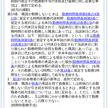
給額の改定その他通勤手当の支給及び返納に関し必要な事
項は，規則で定める。
(給与の減額)
第13条
職員が勤務しないときは，
勤務時間条例第8条の4第
1項
に規定する時間外勤務代休時間，
勤務時間条例第9条
に
規定する祝日法による休日
(
勤務時間条例第10条第1項
の規
定により代休日を指定されて，当該休日に割り振られた勤
務時間の全部を勤務した職員にあっては，当該休日に代わ
る代休日。以下「祝日法による休日等」という。)
又は
勤務
時間条例第9条
に規定する年末年始の休日
(
勤務時間条例第
10条第1項
の規定により代休日を指定されて当該休日に割
り振られた勤務時間の全部を勤務した職員にあっては，当
該休日に代わる代休日。以下「年末年始の休日等」とい
う。)
である場合，休暇による場合その他その勤務をしない
ことにつき任命権者の承認があった場合
(
勤務時間条例第16
条
の規定による無給休暇の承認を受けた場合を除く。)
を除
き，その勤務しない1時間につき
第18条
に規定する勤務1時
間当たりの給与額を減額して給与を支給する。
2
前項
の任命権者の承認の基準は，規則で定める。
第14条
職員が
前条
の承認を得て負傷若しくは疾病のため勤
務しない日が引き続き90日を超えるときは，休職とする
(休
職者の給与支給については，別に定める。)
。
ただし，公務
のため負傷し，又は疾病にかかり療養の命令を受けて勤務
しないときは，この限りでない。
(時間外勤務手当)