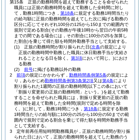
第15条
正規の勤務時間を超えて勤務することを命ぜられた
職員には正規の勤務時間を超えて勤務した全時間に対し
て，勤務1時間につき，
第18条
に規定する勤務1時間当たり
の給与額に正規の勤務時間を超えてした次に掲げる勤務の
区分に応じてそれぞれ100分の125から150までの範囲内で
規則で定める割合
(その勤務が午後10時から翌日の午前5時
までの間である場合には，その割合に100分の25を加算し
た割合)
を乗じて得た額を時間外勤務手当として支給する。
(1)
正規の勤務時間が割り振られた日
(
次条
の規定により
正規の勤務時間中勤務した職員に休日勤務手当が支給さ
れることとなる日を除く。
第3項
において同じ。)
におけ
る勤務
(2)
前号
に掲げる勤務以外の勤務
2
前項
の規定にかかわらず，
勤務時間条例第5条
の規定によ
り，あらかじめ
勤務時間条例第3条第2項
又は
第4条
により
割り振られた1週間の正規の勤務時間
(以下この条において
「割振り変更前の正規の勤務時間」という。)
を超えて勤務
することを命ぜられた職員には，割振り変更前の正規の勤
務時間を超えて勤務した全時間
(規則で定める時間を除
く。)
に対して，勤務1時間につき，
第18条
に規定する勤務
1時間当たりの給与額に100分の25から100分の50までの範
囲内で規則で定める割合を乗じて得た額を時間外勤務手当
として支給する。
3
定年前再任用短時間勤務職員が，正規の勤務時間が割り振
られた日において，正規の勤務時間を超えてした勤務のう