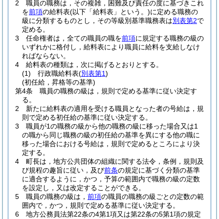
2
職員の職務は，その複雑，困難及び責任の度に基づきこれ
を
前項
の給料表
(以下「給料表」という。)
に定める職務の
級に分類するものとし，その等級別基準職務表は
別表第2
で
定める。
3
任命権者は，全ての職員の職を
前項
に規定する職務の級の
いずれかに格付し，給料表により職員に給料を支給しなけ
ればならない。
4
給料表の種類は，次に掲げるとおりとする。
(1)
行政職給料表
(
別表第1
)
(初任給，昇格等の基準)
第4条
職員の職務の級は，規則で定める基準に従い決定す
る。
2
新たに給料表の適用を受ける職員となった者の号給は，規
則で定める初任給の基準に従い決定する。
3
職員が1の職務の級から他の職務の級に移った場合又は1
の職から同じ職務の級の初任給の基準を異にする他の職に
移った場合における号給は，規則で定めるところにより決
定する。
4
町長は，地方公共団体の組織に関する法令，条例，規則及
び規程の趣旨に従い，及び
前条
の規定に基づく分類の基準
に適合するように，かつ，予算の範囲内で職務の級の定数
を設定し，又は改定することができる。
5
職員の職務の級は，
前項
の職員の職務の級ごとの定数の範
囲内で，かつ，規則で定める基準に従い決定する。
6
地方公務員法第22条の4第1項又は第22条の5第1項の規定