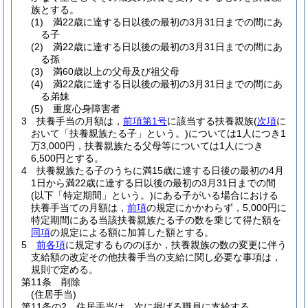
族とする。
(1)
満22歳に達する日以後の最初の3月31日までの間にあ
る子
(2)
満22歳に達する日以後の最初の3月31日までの間にあ
る孫
(3)
満60歳以上の父母及び祖父母
(4)
満22歳に達する日以後の最初の3月31日までの間にあ
る弟妹
(5)
重度心身障害者
3
扶養手当の月額は，
前項第1号
に該当する扶養親族
(
次項
に
おいて「扶養親族たる子」という。)
については1人につき1
万3,000円，扶養親族たる父母等については1人につき
6,500円とする。
4
扶養親族たる子のうちに満15歳に達する日後の最初の4月
1日から満22歳に達する日以後の最初の3月31日までの間
(以下「特定期間」という。)
にある子がいる場合における
扶養手当ての月額は，
前項
の規定にかかわらず，5,000円に
特定期間にある当該扶養親族たる子の数を乗じて得た額を
同項
の規定による額に加算した額とする。
5
前各項
に規定するもののほか，扶養親族の数の変更に伴う
支給額の改定その他扶養手当の支給に関し必要な事項は，
規則で定める。
第11条
削除
(住居手当)
第11条の2
住居手当は，次に掲げる職員に支給する。