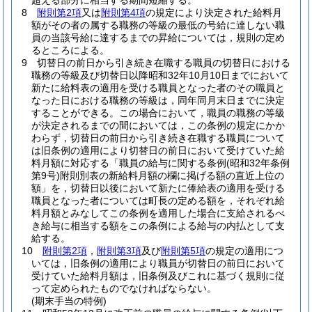
超える部分に相当する期間短縮する。
8
附則第2項
又は
附則第4項
の規定により決定された給料月
額がその者の属する職務の等級の最低の号給に達しない職
員の当該号給に達するまでの昇給については，規則の定め
るところによる。
9
切替日の前日から引き続き在職する職員の切替日における
職務の等級及び切替日以降昭和32年10月10日までにおいて
新たに給料表の適用を受ける職員となった者のその職員と
なった日における職務の等級は，同年同月末日までに決定
することができる。
この場合において，職員の職務の等級
が決定されるまでの間においては，この条例の規定にかか
わらず，切替日の前日から引き続き在職する職員について
は旧条例の適用により切替日の前日において受けていた給
料月額に対応する「職員の給与に関する条例
(昭和32年条例
第9号)
附則別表の新給料月額の欄に掲げる額の直近上位の
額」を，切替日以後において新たに俸給表の適用を受ける
職員となった者については町長の定める額を，それぞれ給
料月額とみなしてこの条例を適用した場合に支給されるべ
き給与に相当する額をこの条例による給与の内払として支
給する。
10
附則第2項
，
附則第3項
及び
附則第5項
の規定の適用につ
いては，旧条例の適用により職員が切替日の前日において
受けていた給料月額は，旧条例及びこれに基づく規則に従
って定められたものでなければならない。
(期末手当の特例)