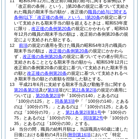
11
昭和53年12月に改正前の職員の給与に関する条例
(以下
「改正前の条例」という。)
第20条の規定に基づいて支給さ
れた職員の期末手当の額が，改正後の
職員の給与に関する
条例
(以下「改正後の条例」という。)
第20条
の規定に基づ
いて支給される期末手当の額を超えるときは，昭和53年度
に限り，
改正後の条例第20条
の規定にかかわらず，昭和53
年12月の職員の期末手当の額は，改正前の条例第20条の規
定により支給された額とする。
12
前項
の規定の適用を受けた職員の昭和54年3月の職員の
期末手当の額は，
改正後の条例第20条
の規定にかかわら
ず，
改正後の条例第20条
の規定に基づいてその者が同月に
支給されることとなる期末手当の額から，昭和53年12月に
改正前の条例第20条の規定に基づいて支給された期末手当
の額と
改正後の条例第20条
の規定に基づいて支給されるべ
き期末手当の額との差額を控除した額とする。
13
平成21年6月に支給する期末手当及び勤勉手当に関する
第20条第2項
及び
第3項
並びに
第21条第2項
の規定の適用に
ついては，
第20条第2項
中「100分の140」とあるのは
「100分の125」と，
同条第3項
中「「100分の140」とある
のは「100分の75」」とあるのは「「100分の125」とある
のは「100分の70」」と，
第21条第2項第1号
中「100分の
75」とあるのは「100分の70」と，
同項第2号
中「100分の
35」とあるのは「100分の30」とする。
14
当分の間，職員の給料月額は，当該職員が60歳に達した
日後における最初の4月1日
(
附則第16項
において「特定