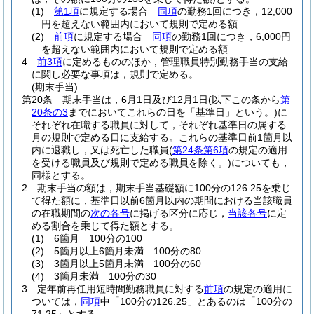
(1)
第1項
に規定する場合
同項
の勤務1回につき，12,000
円を超えない範囲内において規則で定める額
(2)
前項
に規定する場合
同項
の勤務1回につき，6,000円
を超えない範囲内において規則で定める額
4
前3項
に定めるもののほか，管理職員特別勤務手当の支給
に関し必要な事項は，規則で定める。
(期末手当)
第20条
期末手当は，6月1日及び12月1日
(以下この条から
第
20条の3
までにおいてこれらの日を「基準日」という。)
に
それぞれ在職する職員に対して，それぞれ基準日の属する
月の規則で定める日に支給する。
これらの基準日前1箇月以
内に退職し，又は死亡した職員
(
第24条第6項
の規定の適用
を受ける職員及び規則で定める職員を除く。)
についても，
同様とする。
2
期末手当の額は，期末手当基礎額に100分の126.25を乗じ
て得た額に，基準日以前6箇月以内の期間における当該職員
の在職期間の
次の各号
に掲げる区分に応じ，
当該各号
に定
める割合を乗じて得た額とする。
(1)
6箇月 100分の100
(2)
5箇月以上6箇月未満 100分の80
(3)
3箇月以上5箇月未満 100分の60
(4)
3箇月未満 100分の30
3
定年前再任用短時間勤務職員に対する
前項
の規定の適用に
ついては，
同項
中「100分の126.25」とあるのは「100分の