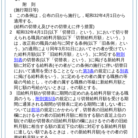
附
則
(施行期日等)
1
この条例は，公布の日から施行し，昭和32年4月1日から
適用する。
(給料の切替え及びその切替えに伴う措置)
2
昭和32年4月1日
(以下「切替日」という。)
において切り替
えられる職員の給料月額
(以下「切替給料月額」という。)
は，改正前の職員の給与に関する条例
(以下「旧条例」とい
う。)
の適用により同年3月31日においてその者が受けてい
た給料月額
(以下「旧給料月額」という。)
に対応する
附則
別表
の切替表
(以下「切替表」という。)
に掲げる新給料月
額に対応する給料表
(その者がこの条例の施行に伴い切替日
において適用を受けることとなった
第3条
の規定による
別表
に掲げる給料表をいう。)
に定めるその者の属する職務の等
級の号給とし，その者の属する職務の等級に新給料月額と
同じ額の号給がないときは，その額とする。
3
旧給料月額が切替表に期間の定めのある給料月額である職
員のうち，
附則第5項
の規定により切替給料月額を受ける期
間に通算される期間が切替表に定める期間に達しない者に
ついては
前項
の規定にかかわらず，切替表の旧給料月額の
欄におけるその者の旧給料月額に相当する額の直近上位の
額
(その額が切替表の旧給料月額の欄におけるその者の旧給
料月額に相当する額の直近下位の額に対応する新給料月額
に達しない額であるときは，その新給料月額)
をその者の切
替給料月額とする。