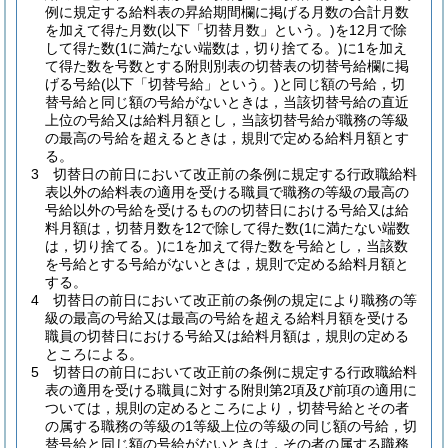
例に規定する給料表の昇給期間欄に掲げる月数の合計月数
を加えて得た月数
(以下「切替月数」という。)
を12月で除
して得た数
(1に満たない端数は，切り捨てる。)
に1を加え
て得た数を号数とする附則別表の切替表の切替号給欄に掲
げる号給
(以下「切替号給」という。)
と同じ額の号給，切
替号給と同じ額の号給がないときは，当該切替号給の直近
上位の号給又は給料月額とし，当該切替号給が職務の等級
の最高の号給を超えるときは，規則で定める給料月額とす
る。
3
切替日の前日において改正前の条例に規定する行政職給料
表以外の給料表の適用を受ける職員で職務の等級の最高の
号給以外の号給を受けるものの切替日における号給又は給
料月額は，切替月数を12で除して得た数
(1に満たない端数
は，切り捨てる。)
に1を加えて得た数を号給とし，当該数
を号給とする号給がないときは，規則で定める給料月額と
する。
4
切替日の前日において改正前の条例の規定により職務の等
級の最高の号給又は最高の号給を超える給料月額を受ける
職員の切替日における号給又は給料月額は，規則の定める
ところによる。
5
切替日の前日において改正前の条例に規定する行政職給料
表の適用を受ける職員に対する附則第2項及び前項の適用に
ついては，規則の定めるところにより，切替号給とその者
の属する職務の等級の1等級上位の等級の同じ額の号給，切
替号給と同じ額の号給がないときは，その者の属する職務