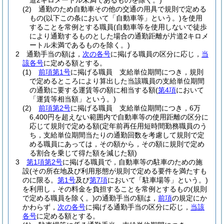
道2キロメートル未満であるものを除く。)
(2)
通勤のため自動車その他の交通の用具で規則で定める
もの
(以下この条において「自動車等」という。)
を使用
することを常例とする職員
(自動車等を使用しないで徒歩
により通勤するものとした場合の通勤距離が片道2キロメ
ートル未満であるものを除く。)
2
通勤手当の額は，
次の各号
に掲げる職員の区分に応じ，
当
該各号
に定める額とする。
(1)
前項第1号
に掲げる職員 支給単位期間につき，規則
で定めるところにより算出した当該職員の支給単位期間
の通勤に要する運賃等の額に相当する額
(
第4項
において
「運賃等相当額」という。)
(2)
前項第2号
に掲げる職員 支給単位期間につき，6万
6,400円を超えない範囲内で自動車等の使用距離の区分に
応じて規則で定める額
(定年前再任用短時間勤務職員のう
ち，支給単位期間当たりの通勤回数を考慮して規則で定
める職員にあっては，その額から，その額に規則で定め
る割合を乗じて得た額を減じた額)
3
第1項第2号
に掲げる職員で，自動車等の駐車のための施
設
(その所在地及び利用形態が規則で定める要件を満たすも
のに限る。
第1号
及び
第7項
において「駐車場等」という。)
を利用し，その料金を負担することを常例とするもの
(規則
で定める職員を除く。)
の通勤手当の額は，
前項
の規定にか
かわらず，
次の各号
に掲げる通勤手当の区分に応じ，
当該
各号
に定める額とする。