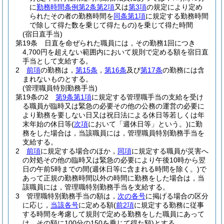
に
勤務時間条例第2条第2項
又は
第3項
の規定により定め
られたその者の勤務時間を
同条第1項
に規定する勤務時間
で除して得た数を乗じて得たもの)
を乗じて得た時間
(宿日直手当)
第19条
日直を命ぜられた職員には，その勤務1回につき
4,700円を超えない範囲内において規則で定める額を宿日直
手当として支給する。
2
前項
の勤務は，
第15条
，
第16条
及び
第17条
の勤務には含
まれないものとする。
(管理職員特別勤務手当)
第19条の2
第9条第1項
に規定する管理職手当の支給を受け
る職員が臨時又は緊急の必要その他の公務の運営の必要に
より勤務を要しない日又は祝日法による休日等若しくは年
末年始の休日等
(
次項
において「週休日等」という。)
に勤
務をした場合は，当該職員には，管理職員特別勤務手当を
支給する。
2
前項
に規定する場合のほか，
同項
に規定する職員が災害へ
の対処その他の臨時又は緊急の必要により午後10時から翌
日の午前5時までの間
(週休日等に含まれる時間を除く。)
で
あって正規の勤務時間以外の時間に勤務をした場合は，当
該職員には，管理職特別勤務手当を支給する。
3
管理職特別勤務手当の額は，
次の各号
に掲げる場合の区分
に応じ，
当該各号
に定める額
(
前2項
に規定する勤務に従事
する時間を考慮して規則で定める勤務をした職員にあって
は，その額に100分の150を乗じて得た額)
とする。