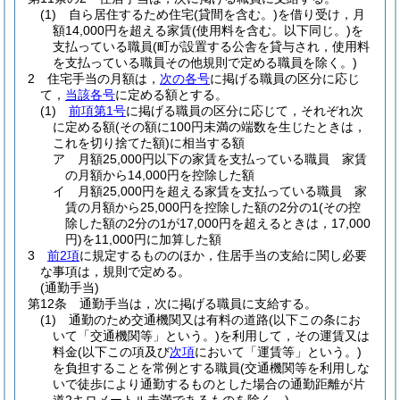
(1)
自ら居住するため住宅
(貸間を含む。)
を借り受け，月
額14,000円を超える家賃
(使用料を含む。以下同じ。)
を
支払っている職員
(町が設置する公舎を貸与され，使用料
を支払っている職員その他規則で定める職員を除く。)
2
住宅手当の月額は，
次の各号
に掲げる職員の区分に応じ
て，
当該各号
に定める額とする。
(1)
前項第1号
に掲げる職員の区分に応じて，それぞれ次
に定める額
(その額に100円未満の端数を生じたときは，
これを切り捨てた額)
に相当する額
ア
月額25,000円以下の家賃を支払っている職員 家賃
の月額から14,000円を控除した額
イ
月額25,000円を超える家賃を支払っている職員 家
賃の月額から25,000円を控除した額の2分の1
(その控
除した額の2分の1が17,000円を超えるときは，17,000
円)
を11,000円に加算した額
3
前2項
に規定するもののほか，住居手当の支給に関し必要
な事項は，規則で定める。
(通勤手当)
第12条
通勤手当は，次に掲げる職員に支給する。
(1)
通勤のため交通機関又は有料の道路
(以下この条にお
いて「交通機関等」という。)
を利用して，その運賃又は
料金
(以下この項及び
次項
において「運賃等」という。)
を負担することを常例とする職員
(交通機関等を利用しな
いで徒歩により通勤するものとした場合の通勤距離が片