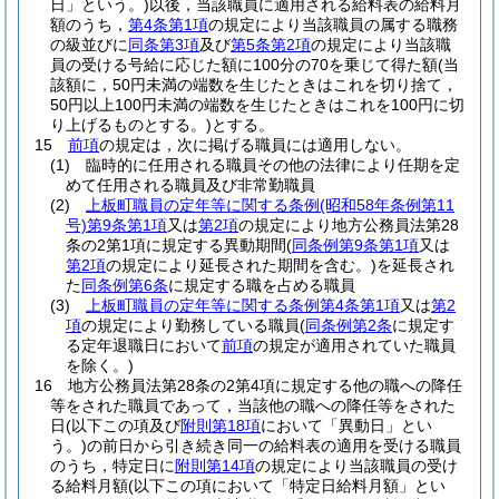
日」という。)
以後，当該職員に適用される給料表の給料月
額のうち，
第4条第1項
の規定により当該職員の属する職務
の級並びに
同条第3項
及び
第5条第2項
の規定により当該職
員の受ける号給に応じた額に100分の70を乗じて得た額
(当
該額に，50円未満の端数を生じたときはこれを切り捨て，
50円以上100円未満の端数を生じたときはこれを100円に切
り上げるものとする。)
とする。
15
前項
の規定は，次に掲げる職員には適用しない。
(1)
臨時的に任用される職員その他の法律により任期を定
めて任用される職員及び非常勤職員
(2)
上板町職員の定年等に関する条例
(昭和58年条例第11
号)
第9条第1項
又は
第2項
の規定により地方公務員法第28
条の2第1項に規定する異動期間
(
同条例第9条第1項
又は
第2項
の規定により延長された期間を含む。)
を延長され
た
同条例第6条
に規定する職を占める職員
(3)
上板町職員の定年等に関する条例第4条第1項
又は
第2
項
の規定により勤務している職員
(
同条例第2条
に規定す
る定年退職日において
前項
の規定が適用されていた職員
を除く。)
16
地方公務員法第28条の2第4項に規定する他の職への降任
等をされた職員であって，当該他の職への降任等をされた
日
(以下この項及び
附則第18項
において「異動日」とい
う。)
の前日から引き続き同一の給料表の適用を受ける職員
のうち，特定日に
附則第14項
の規定により当該職員の受け
る給料月額
(以下この項において「特定日給料月額」とい