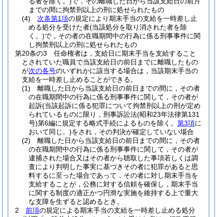
る者を除く。)
で，その離職した日から当該支給日の前月
までの間に拘禁刑以上の刑に処せられたもの
(4)
次条第1項
の規定により期末手当の支給を一時差し止
める処分を受けた者
(当該処分を取り消された者を除
く。)
で，その者の在職期間中の行為に係る刑事事件に関
し拘禁刑以上の刑に処せられたもの
第20条の3
任命権者は，支給日に期末手当を支給すること
とされていた職員で当該支給日の前日までに離職したもの
が
次の各号
のいずれかに該当する場合は，当該期末手当の
支給を一時差し止めることができる。
(1)
離職した日から当該支給日の前日までの間に，その者
の在職期間中の行為に係る刑事事件に関して，その者が
起訴
(当該起訴に係る犯罪について拘禁刑以上の刑が定め
られているものに限り，刑事訴訟法
(昭和23年法律第131
号)
第6編に規定する略式手続によるものを除く。
第3項
に
おいて同じ。)
をされ，その判決が確定していない場合
(2)
離職した日から当該支給日の前日までの間に，その者
の在職期間中の行為に係る刑事事件に関して，その者が
逮捕された場合又はその者から聴取した事項若しくは調
査により判明した事実に基づきその者に犯罪があると思
料するに至った場合であって，その者に対し期末手当を
支給することが，公務に対する信頼を確保し，期末手当
に関する制度の適正かつ円滑な実施を維持する上で重大
な支障を生ずると認めるとき。
2
前項
の規定による期末手当の支給を一時差し止める処分