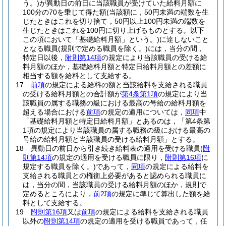
う。)
が異動日の前日に当該職員が受けていた給料月額に
100分の70を乗じて得た額
(当該額に，50円未満の端数を生
じたときはこれを切り捨て，50円以上100円未満の端数を
生じたときはこれを100円に切り上げるものとする。以下
この項において「基礎給料月額」という。)
に達しないこと
となる職員
(規則で定める職員を除く。)
には，当分の間，
特定日以後，
附則第14項
の規定により当該職員の受ける給
料月額のほか，基礎給料月額と特定日給料月額との差額に
相当する額を給料として支給する。
17
前項
の規定による給料の額と当該給料を支給される職員
の受ける給料月額との合計額が
第4条第1項
の規定により当
該職員の属する職務の級における最高の号給の給料月額を
超える場合における
前項
の規定の適用については，
同項
中
「基礎給料月額と特定日給料月額」とあるのは，「第4条第
1項の規定により当該職員の属する職務の級における最高の
号給の給料月額と当該職員の受ける給料月額」とする。
18
異動日の前日から引き続き給料表の適用を受ける職員
(
附
則第14項
の規定の適用を受ける職員に限り，
附則第16項
に
規定する職員を除く。)
であって，
同項
の規定による給料を
支給される職員との権衡上必要があると認められる職員に
は，当分の間，当該職員の受ける給料月額のほか，規則で
定めるところにより，
前2項
の規定に準じて算出した額を給
料として支給する。
19
附則第16項
又は
前項
の規定による給料を支給される職員
以外の
附則第14項
の規定の適用を受ける職員であって，任