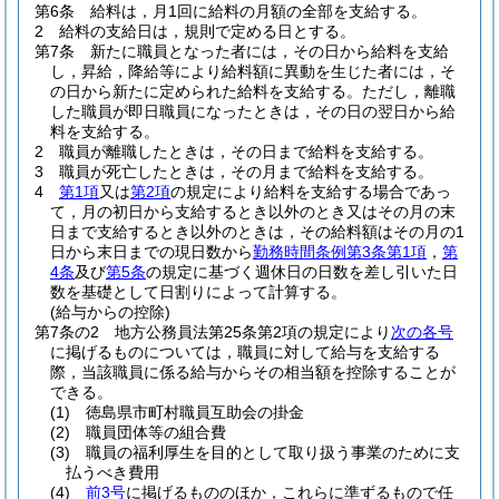
第6条
給料は，月1回に給料の月額の全部を支給する。
2
給料の支給日は，規則で定める日とする。
第7条
新たに職員となった者には，その日から給料を支給
し，昇給，降給等により給料額に異動を生じた者には，そ
の日から新たに定められた給料を支給する。
ただし，離職
した職員が即日職員になったときは，その日の翌日から給
料を支給する。
2
職員が離職したときは，その日まで給料を支給する。
3
職員が死亡したときは，その月まで給料を支給する。
4
第1項
又は
第2項
の規定により給料を支給する場合であっ
て，月の初日から支給するとき以外のとき又はその月の末
日まで支給するとき以外のときは，その給料額はその月の1
日から末日までの現日数から
勤務時間条例第3条第1項
，
第
4条
及び
第5条
の規定に基づく週休日の日数を差し引いた日
数を基礎として日割りによって計算する。
(給与からの控除)
第7条の2
地方公務員法第25条第2項の規定により
次の各号
に掲げるものについては，職員に対して給与を支給する
際，当該職員に係る給与からその相当額を控除することが
できる。
(1)
徳島県市町村職員互助会の掛金
(2)
職員団体等の組合費
(3)
職員の福利厚生を目的として取り扱う事業のために支
払うべき費用
(4)
前3号
に掲げるもののほか，これらに準ずるもので任