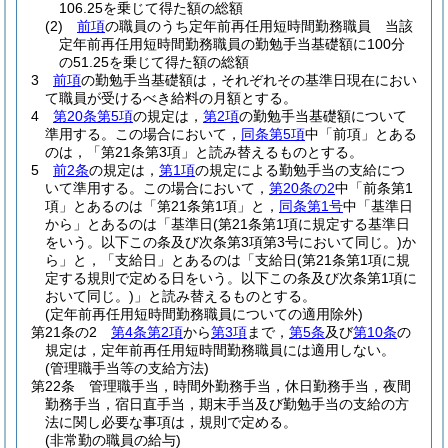
106.25を乗じて得た額の総額
(2)
前項
の職員のうち定年前再任用短時間勤務職員 当該
定年前再任用短時間勤務職員の勤勉手当基礎額に100分
の51.25を乗じて得た額の総額
3
前項
の勤勉手当基礎額は，それぞれその基準日現在におい
て職員が受けるべき給料の月額とする。
4
第20条第5項
の規定は，
第2項
の勤勉手当基礎額について
準用する。
この場合において，
同条第5項
中「前項」とある
のは，「第21条第3項」と読み替えるものとする。
5
前2条
の規定は，
第1項
の規定による勤勉手当の支給につ
いて準用する。
この場合において，
第20条の2
中「前条第1
項」とあるのは「第21条第1項」と，
同条第1号
中「基準日
から」とあるのは「基準日
(第21条第1項に規定する基準日
をいう。以下この条及び次条第3項第3号において同じ。)
か
ら」と，「支給日」とあるのは「支給日
(第21条第1項に規
定する規則で定める日をいう。以下この条及び次条第1項に
おいて同じ。)
」と読み替えるものとする。
(定年前再任用短時間勤務職員についての適用除外)
第21条の2
第4条第2項
から
第3項
まで，
第5条
及び
第10条
の
規定は，定年前再任用短時間勤務職員には適用しない。
(管理職手当等の支給方法)
第22条
管理職手当，時間外勤務手当，休日勤務手当，夜間
勤務手当，宿日直手当，期末手当及び勤勉手当の支給の方
法に関し必要な事項は，規則で定める。
(非常勤の職員の給与)