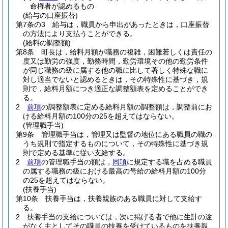
命権者が認めるもの
(給与の口座振替)
第7条の3
給与は，職員から申出があったときは，口座振替
の方法により支払うことができる。
(給料の調整額)
第8条
町長は，給料月額が職務の複雑，困難若しくは責任の
度又は勤労の強度，勤務時間，勤労環境その他の勤労条件
が同じ職務の級に属する他の職に比して著しく特殊な職に
対し適当でないと認めるときは，その特殊性に基づき，規
則で，給料月額につき適正な調整額表を定めることができ
る。
2
前項
の調整額表に定める給料月額の調整額は，調整前にお
ける給料月額の100分の25を超えてはならない。
(管理職手当)
第9条
管理職手当は，管理又は監督の地位にある職員の職の
うち規則で指定するものについて，その特殊性に基づき規
則で定める基準に従い支給する。
2
前項
の管理職手当の額は，
同項
に規定する職を占める職員
の属する職務の級における最高の号給の給料月額の100分
の25を超えてはならない。
(扶養手当)
第10条
扶養手当は，扶養親族のある職員に対して支給す
る。
2
扶養手当の支給については，次に掲げる者で他に生計の途
がなく主としてその職員の扶養を受けているものを扶養親