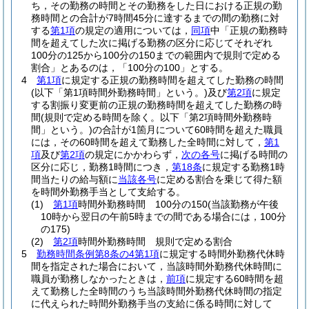
ち，その勤務の時間とその勤務をした日における正規の勤
務時間との合計が7時間45分に達するまでの間の勤務に対
する
第1項
の規定の適用については，
同項
中「正規の勤務時
間を超えてした次に掲げる勤務の区分に応じてそれぞれ
100分の125から100分の150までの範囲内で規則で定める
割合」とあるのは，「100分の100」とする。
4
第1項
に規定する正規の勤務時間を超えてした勤務の時間
(以下「第1項時間外勤務時間」という。)
及び
第2項
に規定
する割振り変更前の正規の勤務時間を超えてした勤務の時
間
(規則で定める時間を除く。以下「第2項時間外勤務時
間」という。)
の合計が1箇月について60時間を超えた職員
には，その60時間を超えて勤務した全時間に対して，
第1
項
及び
第2項
の規定にかかわらず，
次の各号
に掲げる時間の
区分に応じ，勤務1時間につき，
第18条
に規定する勤務1時
間当たりの給与額に
当該各号
に定める割合を乗じて得た額
を時間外勤務手当として支給する。
(1)
第1項
時間外勤務時間 100分の150
(当該勤務が午後
10時から翌日の午前5時までの間である場合には，100分
の175)
(2)
第2項
時間外勤務時間 規則で定める割合
5
勤務時間条例第8条の4第1項
に規定する時間外勤務代休時
間を指定された場合において，当該時間外勤務代休時間に
職員が勤務しなかったときは，
前項
に規定する60時間を超
えて勤務した全時間のうち当該時間外勤務代休時間の指定
に代えられた時間外勤務手当の支給に係る時間に対して