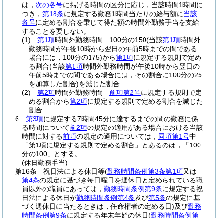
は，
次の各号
に掲げる時間の区分に応じ，当該時間1時間に
つき，
第18条
に規定する勤務1時間当たりの給与額に
当該
各号
に定める割合を乗じて得た額の時間外勤務手当を支給
することを要しない。
(1)
第1項
時間外勤務時間 100分の150
(当該
第1項
時間外
勤務時間が午後10時から翌日の午前5時までの間である
場合には，100分の175)
から
第1項
に規定する規則で定め
る割合
(当該
第1項
時間外勤務時間が午後10時から翌日の
午前5時までの間である場合には，その割合に100分の25
を加算した割合)
を減じた割合
(2)
第2項
時間外勤務時間
前項第2号
に規定する規則で定
める割合から
第2項
に規定する規則で定める割合を減じた
割合
6
第3項
に規定する7時間45分に達するまでの間の勤務に係
る時間について
前2項
の規定の適用がある場合における当該
時間に対する
前項
の規定の適用については，
同項第1号
中
「第1項に規定する規則で定める割合」とあるのは，「100
分の100」とする。
(休日勤務手当)
第16条
祝日法による休日等
(
勤務時間条例第3条第1項
又は
第4条
の規定に基づき毎日曜日を週休日と定められている職
員以外の職員にあっては，
勤務時間条例第9条
に規定する祝
日法による休日が
勤務時間条例第4条
及び
第5条
の規定に基
づく週休日に当たるときは，任命権者の定める日)
及び
勤務
時間条例第9条
に規定する年末年始の休日
(
勤務時間条例第