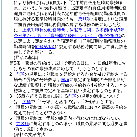
により採用された職員
(以下「定年前再任用短時間勤務職
員」という。)
の給料月額は，当該定年前再任用短時間勤務
職員に適用される給料表の定年前再任用短時間勤務職員の
項に掲げる基準給料月額のうち，
第1項
の規定により当該定
年前再任用短時間勤務職員の属する職務の級に応じた額
に，
上板町職員の勤務時間，休暇等に関する条例
(平成7年
条例第7号。以下「勤務時間条例」という。)
第2条第2項
の
規定により定められた当該定年前再任用短時間勤務職員の
勤務時間を
同条第1項
に規定する勤務時間で除して得た数を
乗じて得た額とする。
(昇給の基準)
第5条
職員の昇給は，規則で定める日に，同日前1年間にお
けるその者の勤務成績に応じて，行うものとする。
2
前項
の規定により職員を昇給させるか否か及び昇給させる
場合の昇給の号給数は，
同項
に規定する期間の全部を良好
な成績で勤務した職員の昇給の号給数を4号給とすることを
標準として規則で定める基準に従い決定するものとする。
3
55歳を超える職員に関する
前項
の規定の適用について
は，
同項
中「4号給」とあるのは，「2号給」とする。
4
職員の昇給は，その属する職務の級における最高の号給を
超えて行うことができない。
5
職員の昇給は，予算の範囲内で行わなければならない。
6
前各項
に規定するもののほか，職員の昇給に関し必要な事
項は，規則で定める。
(給料の支給方法)