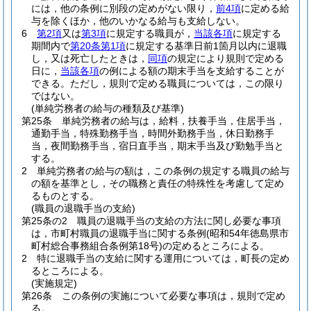
には，他の条例に別段の定めがない限り，
前4項
に定める給
与を除くほか，他のいかなる給与も支給しない。
6
第2項
又は
第3項
に規定する職員が，
当該各項
に規定する
期間内で
第20条第1項
に規定する基準日前1箇月以内に退職
し，又は死亡したときは，
同項
の規定により規則で定める
日に，
当該各項
の例による額の期末手当を支給することが
できる。
ただし，規則で定める職員については，この限り
ではない。
(単純労務者の給与の種類及び基準)
第25条
単純労務者の給与は，給料，扶養手当，住居手当，
通勤手当，特殊勤務手当，時間外勤務手当，休日勤務手
当，夜間勤務手当，宿日直手当，期末手当及び勤勉手当と
する。
2
単純労務者の給与の額は，この条例の規定する職員の給与
の額を基準とし，その職務と責任の特殊性を考慮して定め
るものとする。
(職員の退職手当の支給)
第25条の2
職員の退職手当の支給の方法に関し必要な事項
は，市町村職員の退職手当に関する条例
(昭和54年徳島県市
町村総合事務組合条例第18号)
の定めるところによる。
2
特に退職手当の支給に関する運用については，町長の定め
るところによる。
(実施規定)
第26条
この条例の実施について必要な事項は，規則で定め
る。