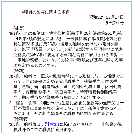
○職員の給与に関する条例
昭和32年12月14日
条例第9号
(趣旨)
第1条
この条例は，地方公務員法
(昭和25年法律第261号)
第
24条第5項の規定に基づき，一般職に属する職員
(地方公務
員法第24条及び第25条の規定の適用を受けない職員を除
く。以下「職員」という。)
の給与に関する事項並びに地方
公務員法第57条に規定する単純な労務に雇用される者
(以下
「単純労務者」という。)
の給与の種類及び基準に関する事
項を定めるものとする。
(給料)
第2条
給料は，正規の勤務時間による勤務に対する報酬であ
って，この条例に定める管理職手当，扶養手当，住居手
当，通勤手当，特殊勤務手当，時間外勤務手当，休日勤務
手当，夜間勤務手当，宿日直手当，管理職員特別勤務手
当，期末手当及び勤勉手当を除いたものとする。
2
宿舎，食事，制服その他生活に必要な施設等の全部又は一
部が職員に支給される場合においては，条例で定めるとこ
ろにより，その相当額をその職員の給料から控除する。
(給料表)
第3条
給料表は，
別表第1
に掲げるとおりとし，非常勤の職
員以外の全ての職員に適用する。