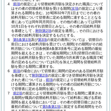
4
前項
の規定により切替給料月額を決定された職員について
はその者の切替給料月額を受ける期間
(
次項
の規定により通
算される期間を含む。)
が昭和32年7月1日までにその者の
給料月額について切替表に定める期間に達することとなる
者にあっては同年同月同日を，その他の者にあっては同年
10月1日をそれぞれ切替日とみなし，その者の旧給料月額
を基礎として，
附則第2項
の規定を適用し，その日における
その者の給料月額を決定するものとする。
5
第5条第1項
及び
第3項
の規定の適用については，切替日の
前日における給料月額を受けていた期間
(その期間がその給
料月額について旧条例第4条第3項各号に定める期間の最短
期間を超えるときは，その最短期間)
に3月
(切替日の前日に
おける給料月額を受けていた期間が3月未満である職員で町
長の定めるものについては6月)
を加えた期間を切替給料月
額を受ける期間に通算する。
6
前項
の場合において切替表に期間の定めのある旧給料月額
を基礎として
附則第2項
の規定に基づき切替給料月額を決定
された者については，
前項
の規定により切替給料月額を受
ける期間に通算される期間からその者の旧給料月額につい
て切替表に定める期間を減じて通算する。
7
前2項
の規定により切替給料月額を受ける期間に通算され
る期間が職員の切替給料月額について給料表に掲げる昇給
期間を超える場合においては，その者の切替日後における
最初の昇給について
第5条第1項
に規定する昇給期間をその