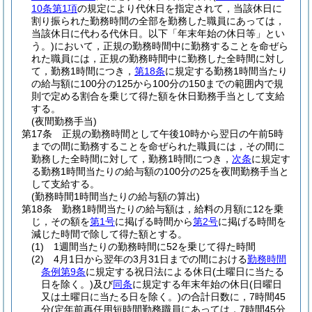
10条第1項
の規定により代休日を指定されて，当該休日に
割り振られた勤務時間の全部を勤務した職員にあっては，
当該休日に代わる代休日。以下「年末年始の休日等」とい
う。)
において，正規の勤務時間中に勤務することを命ぜら
れた職員には，正規の勤務時間中に勤務した全時間に対し
て，勤務1時間につき，
第18条
に規定する勤務1時間当たり
の給与額に100分の125から100分の150までの範囲内で規
則で定める割合を乗じて得た額を休日勤務手当として支給
する。
(夜間勤務手当)
第17条
正規の勤務時間として午後10時から翌日の午前5時
までの間に勤務することを命ぜられた職員には，その間に
勤務した全時間に対して，勤務1時間につき，
次条
に規定す
る勤務1時間当たりの給与額の100分の25を夜間勤務手当と
して支給する。
(勤務時間1時間当たりの給与額の算出)
第18条
勤務1時間当たりの給与額は，給料の月額に12を乗
じ，その額を
第1号
に掲げる時間から
第2号
に掲げる時間を
減じた時間で除して得た額とする。
(1)
1週間当たりの勤務時間に52を乗じて得た時間
(2)
4月1日から翌年の3月31日までの間における
勤務時間
条例第9条
に規定する祝日法による休日
(土曜日に当たる
日を除く。)
及び
同条
に規定する年末年始の休日
(日曜日
又は土曜日に当たる日を除く。)
の合計日数に，7時間45
分
(定年前再任用短時間勤務職員にあっては，7時間45分