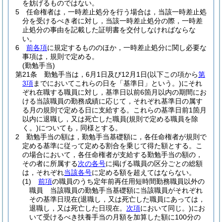
を妨げるものではない。
5
任命権者は，一時差止処分を行う場合は，当該一時差止処
分を受けるべき者に対し，当該一時差止処分の際，一時差
止処分の事由を記載した証明書を交付しなければならな
い。
6
前各項
に規定するもののほか，一時差止処分に関し必要な
事項は，規則で定める。
(勤勉手当)
第21条
勤勉手当は，6月1日及び12月1日
(以下この項から
第
3項
までにおいてこれらの日を「基準日」という。)
にそれ
ぞれ在職する職員に対し，基準日以前6箇月以内の期間にお
ける当該職員の勤務成績に応じて，それぞれ基準日の属す
る月の規則で定める日に支給する。
これらの基準日前1箇月
以内に退職し，又は死亡した職員
(規則で定める職員を除
く。)
についても，同様とする。
2
勤勉手当の額は，勤勉手当基礎額に，各任命権者が規則で
定める基準に従って定める割合を乗じて得た額とする。
こ
の場合において，各任命権者が支給する勤勉手当の額の，
その者に所属する
次の各号
に掲げる職員の区分ごとの総額
は，それぞれ
当該各号
に定める額を超えてはならない。
(1)
前項
の職員のうち定年前再任用短時間勤務職員以外の
職員 当該職員の勤勉手当基礎額に当該職員がそれぞれ
その基準日現在
(退職し，又は死亡した職員にあっては，
退職し，又は死亡した日現在。
次項
において同じ。)
にお
いて受けるべき扶養手当の月額を加算した額に100分の