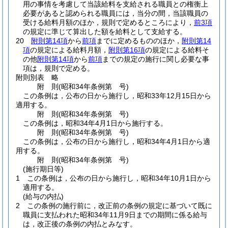
用の事情を考慮して当該給料を支給される職員との権衡上
必要があると認められる職員には，当分の間，当該職員の
受ける給料月額のほか，規則で定めるところにより，
前3項
の規定に準じて算出した額を給料として支給する。
20
附則第14項
から
前項
までに定めるもののほか，
附則第14
項
の規定による給料月額，
附則第16項
の規定による給料そ
の他
附則第14項
から
前項
までの規定の施行に関し必要な事
項は，規則で定める。
附則別表
略
附
則
(昭和34年
条例第 号)
この条例は，公布の日から施行し，昭和33年12月15日から
適用する。
附
則
(昭和34年
条例第 号)
この条例は，昭和34年4月1日から施行する。
附
則
(昭和34年
条例第 号)
この条例は，公布の日から施行し，昭和34年4月1日から適
用する。
附
則
(昭和34年
条例第 号)
(施行期日等)
1
この条例は，公布の日から施行し，昭和34年10月1日から
適用する。
(給与の内払)
2
この条例の施行前に，改正前の条例の規定に基づいて既に
職員に支払われた昭和34年11月9日までの期間に係る給与
は，改正後の条例の内払とみなす。