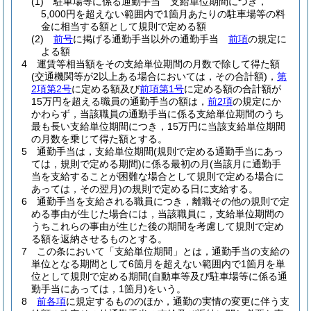
(1)
駐車場等に係る通勤手当 支給単位期間につき，
5,000円を超えない範囲内で1箇月あたりの駐車場等の料
金に相当する額として規則で定める額
(2)
前号
に掲げる通勤手当以外の通勤手当
前項
の規定に
よる額
4
運賃等相当額をその支給単位期間の月数で除して得た額
(交通機関等が2以上ある場合においては，その合計額)
，
第
2項第2号
に定める額及び
前項第1号
に定める額の合計額が
15万円を超える職員の通勤手当の額は，
前2項
の規定にか
かわらず，当該職員の通勤手当に係る支給単位期間のうち
最も長い支給単位期間につき，15万円に当該支給単位期間
の月数を乗じて得た額とする。
5
通勤手当は，支給単位期間
(規則で定める通勤手当にあっ
ては，規則で定める期間)
に係る最初の月
(当該月に通勤手
当を支給することが困難な場合として規則で定める場合に
あっては，その翌月)
の規則で定める日に支給する。
6
通勤手当を支給される職員につき，離職その他の規則で定
める事由が生じた場合には，当該職員に，支給単位期間の
うちこれらの事由が生じた後の期間を考慮して規則で定め
る額を返納させるものとする。
7
この条において「支給単位期間」とは，通勤手当の支給の
単位となる期間として6箇月を超えない範囲内で1箇月を単
位として規則で定める期間
(自動車等及び駐車場等に係る通
勤手当にあっては，1箇月)
をいう。
8
前各項
に規定するもののほか，通勤の実情の変更に伴う支