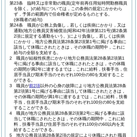
第23条
臨時又は非常勤の職員
(定年前再任用短時間勤務職員
を除く。)
の給与については，この条例の規定にかかわら
ず，予算の範囲内で任命権者が定めるものとする。
(休職者の給与)
第24条
職員が公務上負傷し，若しくは疾病にかかり，又は
通勤
(地方公務員災害補償法
(昭和42年法律第121号)
第2条第
2項に規定する通勤をいう。)
により負傷し，若しくは疾病
にかかり，地方公務員法第28条第2項第1号に掲げる事由に
該当して休職にされたときは，その休職の期間中，これに
給与の全額を支給する。
2
職員が結核性疾患にかかり地方公務員法第28条第2項第1
号に掲げる事由に該当して休職にされたときは，その休職
の期間が満2年に達するまでは，これに給料，扶養手当，住
居手当及び期末手当のそれぞれ100分の80を支給すること
ができる。
3
職員が
前2項
以外の心身の故障により地方公務員法第28条
第2項第1号に掲げる事由に該当して休職にされたときは，
その休職の期間が満1年に達するまでは，これに給料，扶養
手当，住居手当及び期末手当のそれぞれ100分の80を支給
することができる。
4
職員が地方公務員法第28条第2項第2号に掲げる事由に該
当して休職にされたときは，その休職の期間中，これに給
料，扶養手当及び住居手当のそれぞれ100分の60以内を支
給することができる。
5
地方公務員法第28条第2項の規定により休職にされた職員