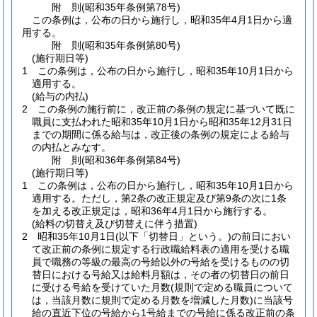
附
則
(昭和35年
条例第78号)
この条例は，公布の日から施行し，昭和35年4月1日から適
用する。
附
則
(昭和35年
条例第80号)
(施行期日等)
1
この条例は，公布の日から施行し，昭和35年10月1日から
適用する。
(給与の内払)
2
この条例の施行前に，改正前の条例の規定に基づいて既に
職員に支払われた昭和35年10月1日から昭和35年12月31日
までの期間に係る給与は，改正後の条例の規定による給与
の内払とみなす。
附
則
(昭和36年
条例第84号)
(施行期日等)
1
この条例は，公布の日から施行し，昭和35年10月1日から
適用する。
ただし，第2条の改正規定及び第9条の次に1条
を加える改正規定は，昭和36年4月1日から施行する。
(給料の切替え及び切替えに伴う措置)
2
昭和35年10月1日
(以下「切替日」という。)
の前日におい
て改正前の条例に規定する行政職給料表の適用を受ける職
員で職務の等級の最高の号給以外の号給を受けるものの切
替日における号給又は給料月額は，その者の切替日の前日
に受ける号給を受けていた月数
(規則で定める職員について
は，当該月数に規則で定める月数を増減した月数)
に当該号
給の直近下位の号給から1号給までの号給に係る改正前の条