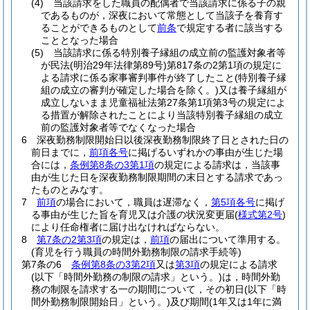
(4)
当該請求をした職員の配偶者で当該請求に係る子の親
であるものが，深夜において常態として当該子を養育す
ることができるものとして
前条
で規定する者に該当する
こととなった場合
(5)
当該請求に係る特別養子縁組の成立前の監護対象者等
が民法
(明治29年法律第89号)
第817条の2第1項の規定に
よる請求に係る家事審判事件が終了したこと
(特別養子縁
組の成立の審判が確定した場合を除く。)
又は養子縁組が
成立しないまま児童福祉法第27条第1項第3号の規定によ
る措置が解除されたことにより当該特別養子縁組の成立
前の監護対象者等でなくなった場合
6
深夜勤務制限開始日以後深夜勤務制限終了日とされた日の
前日までに，
前項各号
に掲げるいずれかの事由が生じた場
合には，
条例第8条の3第1項
の規定による請求は，当該事
由が生じた日を深夜勤務制限期間の末日とする請求であっ
たものとみなす。
7
前項
の場合において，職員は遅滞なく，
第5項各号
に掲げ
る事由が生じた旨を育児又は介護の状況変更届
(
様式第2号
)
により任命権者に届け出なければならない。
8
第7条の2第3項
の規定は，
前項
の届出について準用する。
(育児を行う職員の時間外勤務制限の請求手続等)
第7条の6
条例第8条の3第2項
又は
第3項
の規定による請求
(以下「時間外勤務の制限の請求」という。)
は，時間外勤
務の制限を請求する一の期間について，その初日
(以下「時
間外勤務制限開始日」という。)
及び期間
(1年又は1年に満