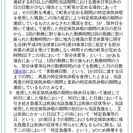
連続する8日以上の期間
(当該期間における週休日等以外の
日の日数が少ない場合として町長が定める場合にあって
は，その日数を考慮して町長が定める期間)
の特定病気休暇
を使用した職員
(この項の規定により特定病気休暇の期間が
連続しているものとみなされた職員を含む。)
が，除外日を
除いて連続して使用した特定病気休暇の期間の末日の翌日
から，1回の勤務に割り振られた勤務時間
(1回の勤務に割り
振られた勤務時間の一部に地方公務員の育児休業等に関す
る法律
(平成3年法律第110号)
第19条第1項に規定する部分
休業の承認を受けて勤務しない時間その他の町長が定める
時間
(以下この項において「部分休業等」という。)
がある
場合にあっては，1回の勤務に割り振られた勤務時間のう
ち，部分休業等以外の勤務時間)
の全てを勤務した日の日数
(
第4項
において「実勤務日数」という。)
が20日に達する日
までの間に，再度の特定病気休暇を使用したときは，当該
再度の特定病気休暇の期間と直前の特定病気休暇の期間は
連続しているものとみなす。
3
使用した特定病気休暇の期間が除外日を除いて連続して
90日に達した場合において，90日に達した日後においても
引き続き負傷又は疾病
(当該負傷又は疾病の症状等が，当該
使用した特定病気休暇の期間の初日から当該負傷をし，又
は疾病にかかった日
(以下この項において「特定負傷等の
日」という。)
の前日までの期間における特定病気休暇に係
る負傷又は疾病の症状等と明らかに異なるものに限る。以
下この項において「特定負傷等」という。)
のため療養する