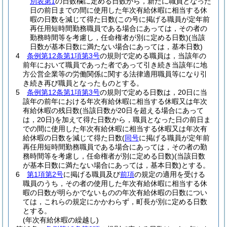
別表第1
の日数欄に定める日数から，新たに職員となった
日の前日までの間に使用した年次有給休暇に相当する休
暇の日数を減じて得た日数
(この号に掲げる職員が定年前
再任用短時間勤務職員である場合にあっては，その者の
勤務時間等を考慮し，任命権者が別に定める日数)
(当該
日数が基本日数に満たない場合にあっては，基本日数)
4
条例第12条第1項第3号
の規則で定める職員は，当該年の
前年において職員であった者であって引き続き当該年に地
方公営企業等の労働関係に関する法律適用職員等になり引
き続き再び職員となったものとする。
5
条例第12条第1項第3号
の規則で定める日数は，20日に当
該年の前年における年次有給休暇に相当する休暇又は年次
有給休暇の残日数
(当該日数が20日を超える場合にあって
は，20日)
を加えて得た日数から，職員となった日の前日ま
での間に使用した年次有給休暇に相当する休暇又は年次有
給休暇の日数を減じて得た日数
(
同号
に掲げる職員が定年前
再任用短時間勤務職員である場合にあっては，その者の勤
務時間等を考慮し，任命権者が別に定める日数)
(当該日数
が基本日数に満たない場合にあっては，基本日数)
とする。
6
第1項第2号
に掲げる職員及び
前項
の規定の適用を受ける
職員のうち，その者の使用した年次有給休暇に相当する休
暇の日数が明らかでないものの年次有給休暇の日数につい
ては，これらの規定にかかわらず，町長が別に定める日数
とする。
(年次有給休暇の繰越し)