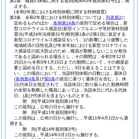
第2条
職員の休暇に関する規則
(昭和43年規則第41号)
は，廃
止する。
(令和2年度における特別休暇に関する特例措置)
第3条
令和2年度における特別休暇については，
別表第2
に
定めるもののほか，
条例第14条
の規則で定める場合は，新
型コロナウイルス感染症
(新型インフルエンザ等対策特別措
置法
(平成24年法律第31号)
附則第1条の2第1項に規定する
新型コロナウイルス感染症をいう。)
の影響により疲弊した
地域経済の活性化及び年末年始における新型コロナウイル
ス感染症の拡大防止のため，職員が勤務しないことが相当
であると認められる場合とし，その期間は，令和2年12月
25日から令和3年1月15日までの期間において，その都度必
要と認める日とする。
ただし，3日を超えることはできな
い。
この場合において，当該特別休暇の日数には，週休日
(
条例第4条
及び
第5条
の規定に基づく週休日を含む。)
，休
日
(代休日を指定されて，当該休日に割り振られた勤務時間
の全部を勤務した職員にあっては，当該休日に代わる代休
日。)
及び代休日を含まないものとする。
附
則
(平成10年
規則第14号)
この規則は，公布の日から施行する。
附
則
(平成11年
規則第8号)
この規則は，公布の日から施行し，平成11年4月1日から適
用する。
附
則
(平成14年
規則第3号)
この規則は，平成14年3月1日から施行する。