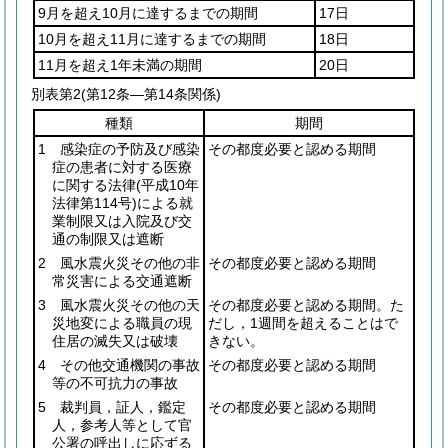
9月を超え10月に達するまでの期間
17日
10月を超え11月に達するまでの期間
18日
11月を超え1年未満の期間
20日
別表第2
(第12条―第14条関係)
種類
期間
1 感染症の予防及び感染
その都度必要と認める期間
症の患者に対する医療
に関する法律
(平成10年
法律第114号)
による就
業制限又は入院及び交
通の制限又は遮断
2 風水震火災その他の非
その都度必要と認める期間
常災害による交通遮断
3 風水震火災その他の天
その都度必要と認める期間。た
災地変による職員の現
だし，1週間を超えることはで
住居の滅失又は破壊
きない。
4 その他交通機関の事故
その都度必要と認める期間
等の不可抗力の事故
5 裁判員，証人，鑑定
その都度必要と認める期間
人，参考人等として官
公署の呼出しに応ずる