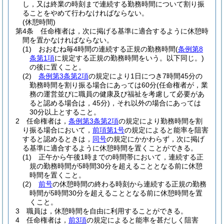
し，又は終業の時刻まで連続する勤務時間について割り振
ることをやめて行わなければならない。
(休憩時間)
第4条
任命権者は，次に掲げる基準に適合するように休憩時
間を置かなければならない。
(1)
おおむね毎4時間の連続する正規の勤務時間
(
条例第8
条第1項
に規定する正規の勤務時間をいう。以下同じ。)
の後に置くこと。
(2)
条例第3条第2項
の規定により1日につき7時間45分の
勤務時間を割り振る場合にあっては60分
(任命権者が，業
務の運営並びに職員の健康及び福祉を考慮して必要があ
ると認める場合は，45分)
，それ以外の場合にあっては
30分以上とすること。
2
任命権者は，
条例第3条第2項
の規定により勤務時間を割
り振る場合において，
前項第1号
の規定によると能率を阻害
すると認めるときは，
同号
の規定にかかわらず，次に掲げ
る基準に適合するように休憩時間を置くことができる。
(1)
正午から午後1時までの時間帯において，連続する正
規の勤務時間が5時間30分を超えることとなる前に休憩
時間を置くこと。
(2)
前号
の休憩時間の終わる時刻から連続する正規の勤務
時間が5時間30分を超えることとなる前に休憩時間を置
くこと。
3
職員は，休憩時間を自由に利用することができる。
4
任命権者は，
前3項
の規定によると能率を甚だしく阻害