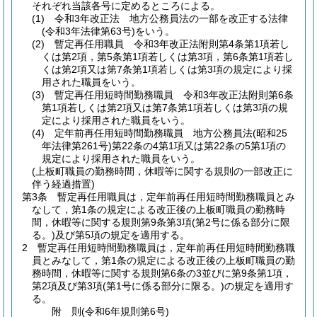
それぞれ当該各号に定めるところによる。
(1)
令和3年改正法 地方公務員法の一部を改正する法律
(令和3年法律第63号)
をいう。
(2)
暫定再任用職員 令和3年改正法附則第4条第1項若し
くは第2項，第5条第1項若しくは第3項，第6条第1項若し
くは第2項又は第7条第1項若しくは第3項の規定により採
用された職員をいう。
(3)
暫定再任用短時間勤務職員 令和3年改正法附則第6条
第1項若しくは第2項又は第7条第1項若しくは第3項の規
定により採用された職員をいう。
(4)
定年前再任用短時間勤務職員 地方公務員法
(昭和25
年法律第261号)
第22条の4第1項又は第22条の5第1項の
規定により採用された職員をいう。
(上板町職員の勤務時間，休暇等に関する規則の一部改正に
伴う経過措置)
第3条
暫定再任用職員は，定年前再任用短時間勤務職員とみ
なして，第1条の規定による改正後の上板町職員の勤務時
間，休暇等に関する規則第9条第3項
(第2号に係る部分に限
る。)
及び第5項の規定を適用する。
2
暫定再任用短時間勤務職員は，定年前再任用短時間勤務職
員とみなして，第1条の規定による改正後の上板町職員の勤
務時間，休暇等に関する規則第6条の3並びに第9条第1項，
第2項及び第3項
(第1号に係る部分に限る。)
の規定を適用す
る。
附
則
(令和6年
規則第6号)