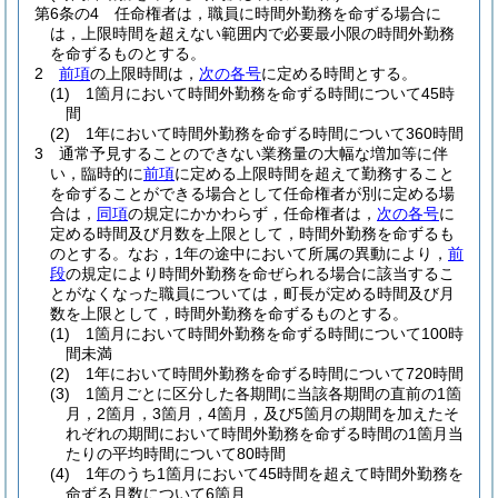
第6条の4
任命権者は，職員に時間外勤務を命ずる場合に
は，上限時間を超えない範囲内で必要最小限の時間外勤務
を命ずるものとする。
2
前項
の上限時間は，
次の各号
に定める時間とする。
(1)
1箇月において時間外勤務を命ずる時間について45時
間
(2)
1年において時間外勤務を命ずる時間について360時間
3
通常予見することのできない業務量の大幅な増加等に伴
い，臨時的に
前項
に定める上限時間を超えて勤務すること
を命ずることができる場合として任命権者が別に定める場
合は，
同項
の規定にかかわらず，任命権者は，
次の各号
に
定める時間及び月数を上限として，時間外勤務を命ずるも
のとする。
なお，1年の途中において所属の異動により，
前
段
の規定により時間外勤務を命ぜられる場合に該当するこ
とがなくなった職員については，町長が定める時間及び月
数を上限として，時間外勤務を命ずるものとする。
(1)
1箇月において時間外勤務を命ずる時間について100時
間未満
(2)
1年において時間外勤務を命ずる時間について720時間
(3)
1箇月ごとに区分した各期間に当該各期間の直前の1箇
月，2箇月，3箇月，4箇月，及び5箇月の期間を加えたそ
れぞれの期間において時間外勤務を命ずる時間の1箇月当
たりの平均時間について80時間
(4)
1年のうち1箇月において45時間を超えて時間外勤務を
命ずる月数について6箇月