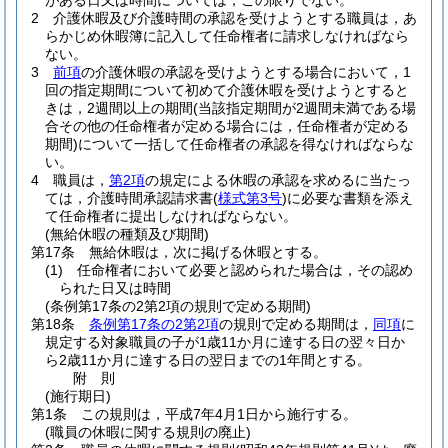
がある日又は時間については，この限りでない。
2
介護休暇及び介護時間の承認を受けようとする職員は，あ
らかじめ休暇簿に記入して任命権者に請求しなければなら
ない。
3
前項
の介護休暇の承認を受けようとする場合において，1
回の指定期間について初めて介護休暇を受けようとすると
きは，2週間以上の期間
(当該指定期間が2週間未満である場
合その他の任命権者が定める場合には，任命権者が定める
期間)
について一括して任命権者の承認を得なければならな
い。
4
職員は，
第2項
の規定による休暇の承認を求めるに当たっ
ては，介護時間承認請求書
(
様式第3号
)
に必要な書類を添え
て任命権者に提出しなければならない。
(無給休暇の種類及び期間)
第17条
無給休暇は，次に掲げる休暇とする。
(1)
任命権者において必要と認められた場合は，その認め
られた日又は時間
(条例第17条の2第2項の規則で定める期間)
第18条
条例第17条の2第2項
の規則で定める期間は，
同項
に
規定する対象職員の子が1歳11か月に達する日の翌々日か
ら2歳11か月に達する日の翌日までの1年間とする。
附
則
(施行期日)
第1条
この規則は，平成7年4月1日から施行する。
(職員の休暇に関する規則の廃止)