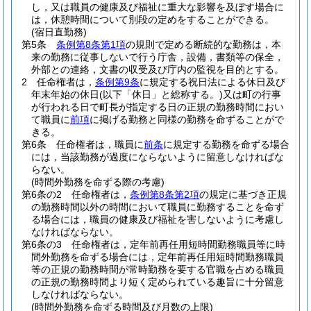
し，又は職員の健康及び福祉に重大な影響を及ぼす場合に
は，休憩時間について別段の定めをすることができる。
(宿日直勤務)
第5条
条例第8条第1項
の規則で定める断続的な勤務は，本
来の勤務に従事しないで行う庁舎，設備，書類等の保全，
外部との連絡，文書の収受及び庁内の監視を目的とする。
2
任命権者は，
条例第9条
に規定する祝日法による休日及び
年末年始の休日
(以下「休日」と総称する。)
又は町の行事
が行われる日で町長が指定する日の正規の勤務時間におい
て職員に
前項
に掲げる勤務と同様の勤務を命ずることがで
きる。
第6条
任命権者は，職員に
前条
に規定する勤務を命ずる場合
には，当該勤務が過度にならないように留意しなければな
らない。
(時間外勤務を命ずる際の考慮)
第6条の2
任命権者は，
条例第8条第2項
の規定に基づき正規
の勤務時間以外の時間において職員に勤務することを命ず
る場合には，職員の健康及び福祉を害しないように考慮し
なければならない。
第6条の3
任命権者は，定年前再任用短時間勤務職員等に時
間外勤務を命ずる場合には，定年前再任用短時間勤務職員
等の正規の勤務時間が常時勤務を要する官職を占める職員
の正規の勤務時間より短く定められている趣旨に十分留意
しなければならない。
(時間外勤務を命ずる時間及び月数の上限)