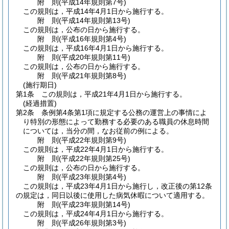
附
則
(平成14年
規則第7号)
この規則は，平成14年4月1日から施行する。
附
則
(平成14年
規則第13号)
この規則は，公布の日から施行する。
附
則
(平成16年
規則第4号)
この規則は，平成16年4月1日から施行する。
附
則
(平成20年
規則第11号)
この規則は，公布の日から施行する。
附
則
(平成21年
規則第8号)
(施行期日)
第1条
この規則は，平成21年4月1日から施行する。
(経過措置)
第2条
条例第4条第1項に規定する公務の運営上の事情によ
り特別の形態によって勤務する必要のある職員の休息時間
については，当分の間，なお従前の例による。
附
則
(平成22年
規則第9号)
この規則は，平成22年4月1日から施行する。
附
則
(平成22年
規則第25号)
この規則は，公布の日から施行する。
附
則
(平成23年
規則第4号)
この規則は，平成23年4月1日から施行し，改正後の第12条
の規定は，同日以後に使用した病気休暇について適用する。
附
則
(平成23年
規則第14号)
この規則は，平成24年4月1日から施行する。
附
則
(平成26年
規則第3号)