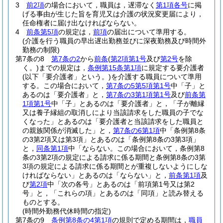
3
前2項
の場合において，職員は，遅滞なく
第1項各号
に掲
げる事由が生じた旨を育児又は介護の状況変更届により，
任命権者に届け出なければならない。
4
前条第5項
の規定は，
前項
の届出について準用する。
(介護を行う職員の早出遅出勤務並びに深夜勤務及び時間外
勤務の制限)
第7条の8
第7条の2
から
前条
(
第2項第1号
及び
第2号
を除
く。)
までの規定は，
条例第15条第1項
に規定する要介護者
(以下「要介護者」という。)
を介護する職員について準用
する。
この場合において，
第7条の5第5項第1号
中「子」と
あるのは「要介護者」と，
第7条の3第1項第1号
及び
前条第
1項第1号
中「子」とあるのは「要介護者」と，「子が離縁
又は養子縁組の取消しにより当該請求をした職員の子でな
くなった」とあるのは「要介護者と当該請求をした職員と
の親族関係が消滅した」と，
第7条の6第1項
中「条例第8条
の3第2項又は第3項」とあるのは「条例第8条の3第3項」
と，
同条第1項
中「ならない。この場合において，条例第8
条の3第2項の規定による請求に係る期間と条例第8条の3第
3項の規定による請求に係る期間とが重複しないようにしな
ければならない」とあるのは「ならない」と，
前条第1項
及
び
第2項
中「次の各号」とあるのは「前項第1号又は第2
号」と，「これらの項」とあるのは「同項」と読み替える
ものとする。
(時間外勤務代休時間の指定)
第7条の9
条例第8条の4第1項
の規則で定める期間は，
職員