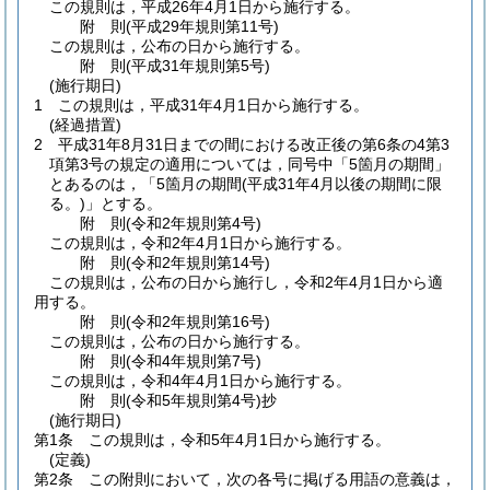
この規則は，平成26年4月1日から施行する。
附
則
(平成29年
規則第11号)
この規則は，公布の日から施行する。
附
則
(平成31年
規則第5号)
(施行期日)
1
この規則は，平成31年4月1日から施行する。
(経過措置)
2
平成31年8月31日までの間における改正後の第6条の4第3
項第3号の規定の適用については，同号中「5箇月の期間」
とあるのは，「5箇月の期間
(平成31年4月以後の期間に限
る。)
」とする。
附
則
(令和2年
規則第4号)
この規則は，令和2年4月1日から施行する。
附
則
(令和2年
規則第14号)
この規則は，公布の日から施行し，令和2年4月1日から適
用する。
附
則
(令和2年
規則第16号)
この規則は，公布の日から施行する。
附
則
(令和4年
規則第7号)
この規則は，令和4年4月1日から施行する。
附
則
(令和5年
規則第4号)
抄
(施行期日)
第1条
この規則は，令和5年4月1日から施行する。
(定義)
第2条
この附則において，次の各号に掲げる用語の意義は，