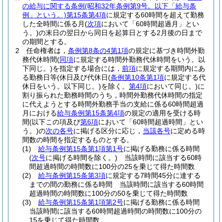
の給与に関する条例
(昭和32年条例第9号。以下「給与条
例」という。)
第15条第4項
に規定する60時間を超えて勤務
した全時間に係る月
(
次項
において「60時間超過月」とい
う。)
の末日の翌日から同日を起算日とする2月後の日まで
の期間とする。
2
任命権者は，
条例第8条の4第1項
の規定に基づき時間外勤
務代休時間
(
同項
に規定する時間外勤務代休時間をいう。以
下同じ。)
を指定する場合には，
前項
に規定する期間内にあ
る勤務日等
(休日及び代休日
(
条例第10条第1項
に規定する代
休日をいう。以下同じ。)
を除く。
第4項
において同じ。)
に
割り振られた勤務時間のうち，時間外勤務代休時間の指定
に代えようとする時間外勤務手当の支給に係る60時間超過
月における
給与条例第15条第4項
の規定の適用を受ける時
間
(以下この項及び
第6項
において「60時間超過時間」とい
う。)
の
次の各号
に掲げる区分に応じ，
当該各号
に定める時
間数の時間を指定するものとする。
(1)
給与条例第15条第1項第1号
に掲げる勤務に係る時間
(
次号
に掲げる時間を除く。)
当該時間に該当する60時
間超過時間の時間数に100分の25を乗じて得た時間数
(2)
給与条例第15条第3項
に規定する7時間45分に達する
までの間の勤務に係る時間 当該時間に該当する60時間
超過時間の時間数に100分の50を乗じて得た時間数
(3)
給与条例第15条第1項第2号
に掲げる勤務に係る時間
当該時間に該当する60時間超過時間の時間数に100分の
15を乗じて得た時間数