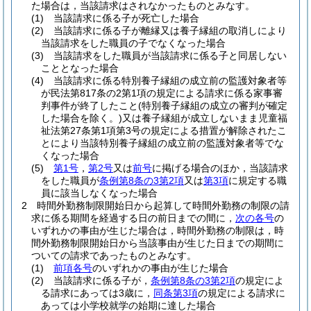
た場合は，当該請求はされなかったものとみなす。
(1)
当該請求に係る子が死亡した場合
(2)
当該請求に係る子が離縁又は養子縁組の取消しにより
当該請求をした職員の子でなくなった場合
(3)
当該請求をした職員が当該請求に係る子と同居しない
こととなった場合
(4)
当該請求に係る特別養子縁組の成立前の監護対象者等
が民法第817条の2第1項の規定による請求に係る家事審
判事件が終了したこと
(特別養子縁組の成立の審判が確定
した場合を除く。)
又は養子縁組が成立しないまま児童福
祉法第27条第1項第3号の規定による措置が解除されたこ
とにより当該特別養子縁組の成立前の監護対象者等でな
くなった場合
(5)
第1号
，
第2号
又は
前号
に掲げる場合のほか，当該請求
をした職員が
条例第8条の3第2項
又は
第3項
に規定する職
員に該当しなくなった場合
2
時間外勤務制限開始日から起算して時間外勤務の制限の請
求に係る期間を経過する日の前日までの間に，
次の各号
の
いずれかの事由が生じた場合は，時間外勤務の制限は，時
間外勤務制限開始日から当該事由が生じた日までの期間に
ついての請求であったものとみなす。
(1)
前項各号
のいずれかの事由が生じた場合
(2)
当該請求に係る子が，
条例第8条の3第2項
の規定によ
る請求にあっては3歳に，
同条第3項
の規定による請求に
あっては小学校就学の始期に達した場合