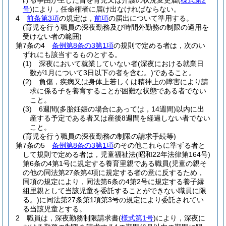
げる事由が生じた旨を育児又は介護の状況変更届
(
様式第2
号
)
により，任命権者に届け出なければならない。
4
前条第3項
の規定は，
前項
の届出について準用する。
(育児を行う職員の深夜勤務及び時間外勤務の制限の適用を
受けない者の範囲)
第7条の4
条例第8条の3第1項
の規則で定める者は，次のい
ずれにも該当するものとする。
(1)
深夜において就業していない者
(深夜における就業日
数が1月について3日以下の者を含む。)
であること。
(2)
負傷，疾病又は身体上若しくは精神上の障害により請
求に係る子を養育することが困難な状態である者でない
こと。
(3)
6週間
(多胎妊娠の場合にあっては，14週間)
以内に出
産する予定である者又は産後8週間を経過しない者でない
こと。
(育児を行う職員の深夜勤務の制限の請求手続等)
第7条の5
条例第8条の3第1項
のその他これらに準ずる者と
して規則で定める者は，児童福祉法
(昭和22年法律第164号)
第6条の4第1号に規定する養育里親である職員
(児童の親そ
の他の同法第27条第4項に規定する者の意に反するため，
同項の規定により，同法第6条の4第2号に規定する養子縁
組里親として当該児童を委託することができない職員に限
る。)
に同法第27条第1項第3号の規定により委託されてい
る当該児童とする。
2
職員は，深夜勤務制限請求書
(
様式第1号
)
により，深夜に