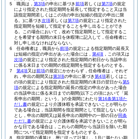
5
職員は，
第3項
の申出に基づき
前項
若しくは
第7項
の規定
により指定された指定期間を延長して指定すること又は当
該指定期間若しくはこの項の申出
(短縮の指定の申出に限
る。)
に基づき
次項
若しくは
第7項
の規定により指定された
指定期間を短縮して指定することを申し出ることができ
る。
この場合において，改めて指定期間として指定するこ
とを希望する期間の末日を休暇簿に記入して，任命権者に
対し申し出なければならない。
6
任命権者は，職員から
前項
の規定による指定期間の延長又
は短縮の指定の申出があった場合には，
第4項
，この項又は
次項
の規定により指定された指定期間の初日から当該申出
に係る末日までの期間の指定期間を指定するものとする。
7
第4項
又は
前項
の規定にかかわらず，任命権者は，それぞ
れ，申出の期間又は
第3項
の申出に基づき
第4項
若しくはこ
の項の規定により指定された指定期間の末日の翌日から
第5
項
の規定による指定期間の延長の指定の申出があった場合
の当該申出に係る末日までの期間
(以下この項において「延
長申出の期間」という。)
の全期間にわたり
第16条第1項た
だし書
の規定により介護休暇を承認できないことが明らか
である場合は，当該期間を指定期間として指定しないもの
とし，申出の期間又は延長申出の期間中の一部の日が
同条
ただし書
の規定により介護休暇を承認できないことが明ら
かな日である場合は，これらの期間から当該日を除いた期
間について指定期間を指定するものとする。
8
指定期間の通算は，暦に従って計算し，1月に満たない期