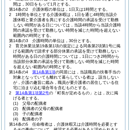
間は，30日をもって1月とする。
第14条の2
介護休暇の単位は，1日又は1時間とする。
2
1時間を単位とする介護休暇は，1日を通じ4時間
(当該介
護休暇と要介護者を異にする介護時間の承認を受けて勤務
しない時間がある日については，当該4時間から当該介護時
間の承認を受けて勤務しない時間を減じた時間)
を超えない
範囲内の時間とする。
第14条の3
介護時間の単位は，30分とする。
2
育児休業法第19条第1項の規定による同条第2項第1号に掲
げる範囲内で請求する部分休業の承認を受けて勤務しない
時間がある日の介護時間については，1日につき2時間から
当該部分休業の承認を受けて勤務しない時間を減じた時間
を超えない範囲内の時間とする。
第14条の4
第14条第1項
の同居には，当該職員の扶養手当の
対象となっていても離れて暮らしている者は，該当しない
が，介護の趣旨に鑑み，職員が要介護者の居住している住
宅に泊まり込む場合等を含むものとする。
2
第14条第1項第2号
の「町長が定めるもの」とは，次に掲
げる者とする。
(1)
父母の配偶者
(2)
配偶者の父母の配偶者
(3)
子の配偶者
(4)
配偶者の子
第14条の5
任命権者は，介護休暇又は介護時間を必要とす
るその事由について，確認する必要があると認められると