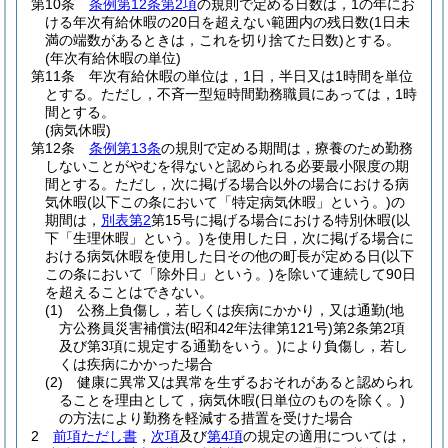
第10条
条例第12条第2項
の規則で定める日数は，1の年にお
ける年次有給休暇の20日を超えない範囲内の残日数
(1日未
満の端数があるときは，これを切り捨てた日数)
とする。
(年次有給休暇の単位)
第11条
年次有給休暇の単位は，1日，半日又は1時間を単位
とする。
ただし，不斉一型短時間勤務職員にあっては，1時
間とする。
(病気休暇)
第12条
条例第13条
の規則で定める期間は，療養のため勤務
しないことがやむを得ないと認められる必要最小限度の期
間とする。
ただし，次に掲げる場合以外の場合における病
気休暇
(以下この条において「特定病気休暇」という。)
の
期間は，
別表第2
第15号に掲げる場合における特別休暇
(以
下「生理休暇」という。)
を使用した日，次に掲げる場合に
おける病気休暇を使用した日その他の町長が定める日
(以下
この条において「除外日」という。)
を除いて連続して90日
を超えることはできない。
(1)
公務上負傷し，若しくは疾病にかかり，又は通勤
(地
方公務員災害補償法
(昭和42年法律第121号)
第2条第2項
及び第3項に規定する通勤をいう。)
により負傷し，若し
くは疾病にかかった場合
(2)
健康に異常又は異常を生ずるおそれがあると認められ
ることを理由として，病気休暇
(日単位のものを除く。)
の方法により勤務を軽減する措置を受けた場合
2
前項ただし書
，
次項
及び
第4項
の規定の適用については，