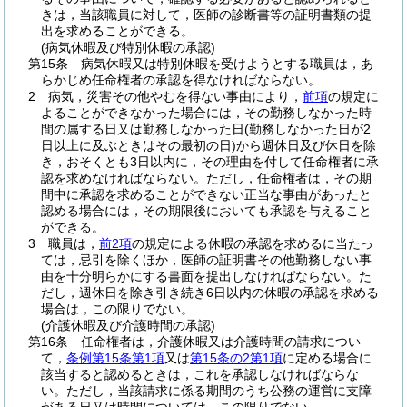
きは，当該職員に対して，医師の診断書等の証明書類の提
出を求めることができる。
(病気休暇及び特別休暇の承認)
第15条
病気休暇又は特別休暇を受けようとする職員は，あ
らかじめ任命権者の承認を得なければならない。
2
病気，災害その他やむを得ない事由により，
前項
の規定に
よることができなかった場合には，その勤務しなかった時
間の属する日又は勤務しなかった日
(勤務しなかった日が2
日以上に及ぶときはその最初の日)
から週休日及び休日を除
き，おそくとも3日以内に，その理由を付して任命権者に承
認を求めなければならない。
ただし，任命権者は，その期
間中に承認を求めることができない正当な事由があったと
認める場合には，その期限後においても承認を与えること
ができる。
3
職員は，
前2項
の規定による休暇の承認を求めるに当たっ
ては，忌引を除くほか，医師の証明書その他勤務しない事
由を十分明らかにする書面を提出しなければならない。
た
だし，週休日を除き引き続き6日以内の休暇の承認を求める
場合は，この限りでない。
(介護休暇及び介護時間の承認)
第16条
任命権者は，介護休暇又は介護時間の請求につい
て，
条例第15条第1項
又は
第15条の2第1項
に定める場合に
該当すると認めるときは，これを承認しなければならな
い。
ただし，当該請求に係る期間のうち公務の運営に支障