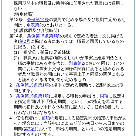
採用期間中の職員及び臨時的に任用された職員には適用し
ない。
(特別休暇)
第13条
条例第14条
の規則で定める場合及び規則で定める期
間は，
別表第2
のとおりとする。
(介護休暇及び介護時間)
第14条
条例第15条第1項
の規則で定める者は，次に掲げる
者
(
第2号
に掲げる者にあっては，職員と同居しているもの
に限る。)
とする。
(1)
祖父母，孫及び兄弟姉妹
(2)
職員又は配偶者
(届出をしないが事実上婚姻関係と同
様の事情にある者を含む。
別表第2
において同じ。)
との
間において事実上父母と同様の関係にあると認められる
者及び職員との間において事実上子と同様の関係にある
と認められる者で町長が定めるもの
2
条例第15条第1項
の規則で定める期間は，2週間以上の期
間とする。
3
条例第15条第1項
に規定する職員の申出は，
同項
に規定す
る指定期間
(以下「指定期間」という。)
の指定を希望する
期間の初日及び末日を休暇簿に記入して，任命権者に対し
行わなければならない。
4
任命権者は，
前項
の規定による指定期間の指定の申出があ
った場合には，当該申出による期間の初日から末日までの
期間
(
第7項
において「申出の期間」という。)
の指定期間を
指定するものとする。