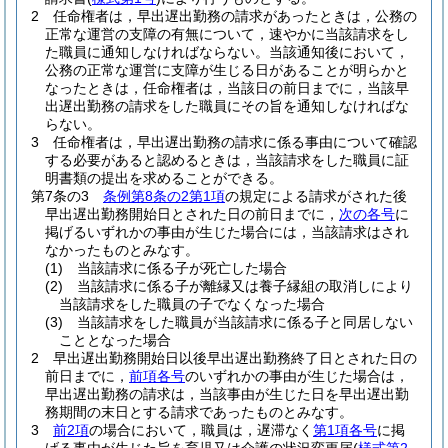
2
任命権者は，早出遅出勤務の請求があったときは，公務の
正常な運営の支障の有無について，速やかに当該請求をし
た職員に通知しなければならない。
当該通知後において，
公務の正常な運営に支障が生じる日があることが明らかと
なったときは，任命権者は，当該日の前日までに，当該早
出遅出勤務の請求をした職員にその旨を通知しなければな
らない。
3
任命権者は，早出遅出勤務の請求に係る事由について確認
する必要があると認めるときは，当該請求をした職員に証
明書類の提出を求めることができる。
第7条の3
条例第8条の2第1項
の規定による請求がされた後
早出遅出勤務開始日とされた日の前日までに，
次の各号
に
掲げるいずれかの事由が生じた場合には，当該請求はされ
なかったものとみなす。
(1)
当該請求に係る子が死亡した場合
(2)
当該請求に係る子が離縁又は養子縁組の取消しにより
当該請求をした職員の子でなくなった場合
(3)
当該請求をした職員が当該請求に係る子と同居しない
こととなった場合
2
早出遅出勤務開始日以後早出遅出勤務終了日とされた日の
前日までに，
前項各号
のいずれかの事由が生じた場合は，
早出遅出勤務の請求は，当該事由が生じた日を早出遅出勤
務期間の末日とする請求であったものとみなす。
3
前2項
の場合において，職員は，遅滞なく
第1項各号
に掲