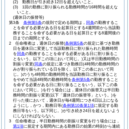
(2)
勤務日が引き続き12日を超えないこと。
(3)
1回の勤務に割り振られる勤務時間が16時間を超えな
いこと。
(週休日の振替等)
第3条
条例第5条
の規則で定める期間は，
同条
の勤務するこ
とを命ずる必要がある日を起算日とする4週間前から当該勤
務することを命ずる必要がある日を起算日とする8週間後の
日までの期間とする。
2
任命権者は，週休日の振替
(
条例第5条
の規定に基づき勤務
日を週休日に変更して当該勤務日に割り振られた勤務時間
を
同条
の勤務することを命ずる必要がある日に割り振るこ
とをいう。以下この項において同じ。)
又は半日勤務時間の
割振り変更
(
同条
の規定に基づき勤務日
(4時間の勤務時間の
みが割り振られている日を除く。以下この条において同
じ。)
のうち4時間の勤務時間を当該勤務日に割り振ること
をやめて当該4時間の勤務時間を
条例第5条
の勤務すること
を命ずる必要がある日に割り振ることをいう。以下この条
において同じ。)
を行う場合には，週休日の振替又は半日勤
務時間の割振り変更
(以下「週休日の振替等」という。)
を
行った後において，週休日が毎4週間につき4日以上になる
ようにし，かつ，勤務日等
(
条例第10条第1項
に規定する勤
務日等をいう。以下同じ。)
が引き続き24日を超えないよう
にしなければならない。
3
任命権者は，半日勤務時間の割振り変更を行う場合には，
第1項
に規定する期間内にある勤務日の始業の時刻から連続