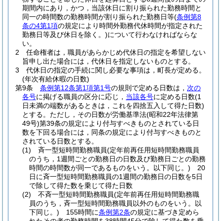
期間内にあり，かつ，当該休日に割り振られた勤務時間と
同一の時間数の勤務時間が割り振られた勤務日等
(
条例第8
条の4第1項
の規定により時間外勤務代休時間が指定された
勤務日等及び休日を除く。)
について行わなければならな
い。
2
任命権者は，職員があらかじめ代休日の指定を希望しない
旨申し出た場合には，代休日を指定しないものとする。
3
代休日の指定の手続に関し必要な事項は，町長が定める。
(年次有給休暇の日数)
第9条
条例第12条第1項第1号
の規則で定める日数は，
次の
各号
に掲げる職員の区分に応じ，
当該各号
に定める日数
(1
日未満の端数があるときは，これを四捨五入して得た日数)
とする。
ただし，その日数が労働基準法
(昭和22年法律第
49号)
第39条の規定により付与すべきものとされている日
数を下回る場合には，同条の規定により付与すべきものと
されている日数とする。
(1)
斉一型短時間勤務職員
(定年前再任用短時間勤務職員
のうち，1週間ごとの勤務日の日数及び勤務日ごとの勤務
時間の時間数が同一であるものをいう。以下同じ。)
20
日に斉一型短時間勤務職員の1週間の勤務日の日数を5日
で除して得た数を乗じて得た日数
(2)
不斉一型短時間勤務職員
(定年前再任用短時間勤務職
員のうち，斉一型短時間勤務職員以外のものをいう。以
下同じ。)
155時間に
条例第2条
の規定に基づき定めら