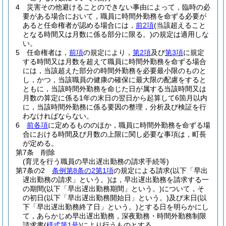
4
災害その他避けることのできない事由によって，臨時の必
要がある場合において，職員に時間外勤務を命ずる必要が
あると任命権者が認める場合には，
前2項
(当該超えること
となる時間又は月数に係る部分に限る。)
の規定は適用しな
い。
5
任命権者は，
前項
の規定により，
第2項
及び
第3項
に規定
する時間又は月数を超えて職員に時間外勤務を命ずる場合
には，当該超えた部分の時間外勤務を必要最小限のものと
し，かつ，当該職員の健康の確保に最大限の配慮をすると
ともに，当該時間外勤務を命じた日が属する当該時間又は
月数の算定に係る1年の末日の翌日から起算して6箇月以内
に，当該時間外勤務に係る要因の整理，分析及び検証を行
わなければならない。
6
前各項
に定めるもののほか，職員に時間外勤務を命ずる場
合における時間及び月数の上限に関し必要な事項は，町長
が定める。
第7条
削除
(育児を行う職員の早出遅出勤務の請求手続等)
第7条の2
条例第8条の2第1項
の規定による請求
(以下「早出
遅出勤務の請求」という。)
は，早出遅出勤務を請求する一
の期間
(以下「早出遅出勤務期間」という。)
について，そ
の初日
(以下「早出遅出勤務開始日」という。)
及び末日
(以
下「早出遅出勤務終了日」という。)
とする日を明らかにし
て，あらかじめ早出遅出勤務，深夜勤務・時間外勤務制限
請求書
(
様式第1号
)
により行うものとする。