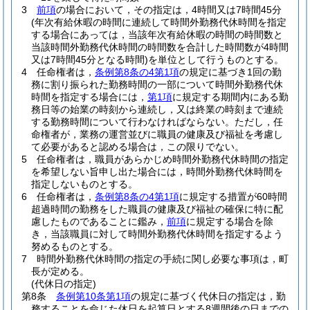
3
前項
の場合において，その指定は，4時間又は7時間45分
(年次有給休暇の時間に連続して時間外勤務代休時間を指定
する場合にあっては，当該年次有給休暇の時間の時間数と
当該時間外勤務代休時間の時間数を合計した時間数が4時間
又は7時間45分となる時間)
を単位として行うものとする。
4
任命権者は，
条例第8条の4第1項
の規定に基づき1回の勤
務に割り振られた勤務時間の一部について時間外勤務代休
時間を指定する場合には，
第1項
に規定する期間内にある勤
務日等の始業の時刻から連続し，又は終業の時刻まで連続
する勤務時間について行わなければならない。
ただし，任
命権者が，業務の運営並びに職員の健康及び福祉を考慮し
て必要があると認める場合は，この限りでない。
5
任命権者は，職員があらかじめ時間外勤務代休時間の指定
を希望しない旨申し出た場合には，時間外勤務代休時間を
指定しないものとする。
6
任命権者は，
条例第8条の4第1項
に規定する措置が60時間
超過時間の勤務をした職員の健康及び福祉の確保に特に配
慮したものであることに鑑み，
前項
に規定する場合を除
き，当該職員に対して時間外勤務代休時間を指定するよう
努めるものとする。
7
時間外勤務代休時間の指定の手続に関し必要な事項は，町
長が定める。
(代休日の指定)
第8条
条例第10条第1項
の規定に基づく代休日の指定は，勤
務することを命じた休日を起算日とする8週間後の日までの