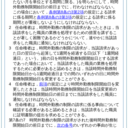
たない月を単位とする期間に限る。)
を明らかにして，時間
外勤務制限開始日の前日までに，行わなければならない。
この場合において，
条例第8条の3第2項
の規定による請求
に係る期間と
条例第8条の3第3項
の規定による請求に係る
期間とが重複しないようにしなければならない。
2
任命権者は，時間外勤務の制限の請求があったときは，当
該請求をした職員の業務を処理するための措置を講ずるこ
とが著しく困難であるかどうかについて，速やかに当該請
求をした職員に通知しなければならない。
3
任命権者は，時間外勤務の制限の請求が，当該請求があっ
た日の翌日から起算して1週間を経過する日
(以下「1週間経
過日」という。)
前の日を時間外勤務制限開始日とする請求
であった場合において，当該請求をした職員の業務を処理
するために必要があると認めるときは，当該時間外勤務制
限開始日から1週間経過日までの間のいずれかの日に時間外
勤務制限開始日を変更することができる。
4
任命権者は，
前項
の規定により時間外勤務制限開始日を変
更したときは，当該時間外勤務制限開始日を当該変更前の
時間外勤務制限開始日の前日までに当該請求をした職員に
通知しなければならない。
5
任命権者は，時間外勤務の制限の請求に係る事由について
確認する必要があると認めるときは，当該請求をした職員
に証明書類の提出を求めることができる。
第7条の7
時間外勤務の制限の請求がされた後時間外勤務制
限開始日の前日までに，
次の各号
のいずれかの事由が生じ