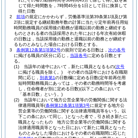
れたその者の勤務時間を38時間45分で除して得た数を乗
じて得た時間数を，7時間45分を1日として日に換算して
得た日数
2
前項
の規定にかかわらず，労働基準法第39条第1項及び第
2項に規定する継続勤務年数の計算に当たり定年前再任用短
時間勤務職員の採用後の勤務が退職以前の勤務と継続する
ものとされる者の当該採用された年における年次有給休暇
の日数は，当該採用後の勤務と退職以前の勤務とが継続す
るものとみなした場合における日数とする。
3
条例第12条第1項第2号
の規則で定める日数は，
次の各号
に掲げる職員の区分に応じ，
当該各号
に定める日数とす
る。
(1)
当該年の途中において，新たに職員となるもの
(
次号
に掲げる職員を除く。)
その者の当該年における在職期
間に応じ，
別表第1
の日数欄に定める日数
(定年前再任用
短時間勤務職員にあっては，その者の勤務時間等を考慮
し，任命権者が別に定める日数)
(以下この条において
「基本日数」という。)
(2)
当該年において地方公営企業等の労働関係に関する法
律適用職員等
(
条例第12条第1項第3号
に規定する地方公
営企業等の労働関係に関する法律適用職員等をいう。以
下この条において同じ。)
となった者で，引き続き新たに
職員となったもの 地方公営企業等の労働関係に関する
法律適用職員等となった日において新たに職員となった
ものとみなした場合におけるその者の在職期間に応じた