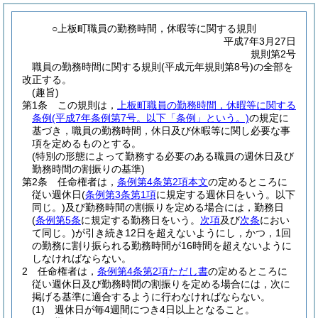
○上板町職員の勤務時間，休暇等に関する規則
平成7年3月27日
規則第2号
職員の勤務時間に関する規則(平成元年規則第8号)の全部を
改正する。
(趣旨)
第1条
この規則は，
上板町職員の勤務時間，休暇等に関する
条例
(平成7年条例第7号。以下「条例」という。)
の規定に
基づき，職員の勤務時間，休日及び休暇等に関し必要な事
項を定めるものとする。
(特別の形態によって勤務する必要のある職員の週休日及び
勤務時間の割振りの基準)
第2条
任命権者は，
条例第4条第2項本文
の定めるところに
従い週休日
(
条例第3条第1項
に規定する週休日をいう。以下
同じ。)
及び勤務時間の割振りを定める場合には，勤務日
(
条例第5条
に規定する勤務日をいう。
次項
及び
次条
におい
て同じ。)
が引き続き12日を超えないようにし，かつ，1回
の勤務に割り振られる勤務時間が16時間を超えないように
しなければならない。
2
任命権者は，
条例第4条第2項ただし書
の定めるところに
従い週休日及び勤務時間の割振りを定める場合には，次に
掲げる基準に適合するように行わなければならない。
(1)
週休日が毎4週間につき4日以上となること。