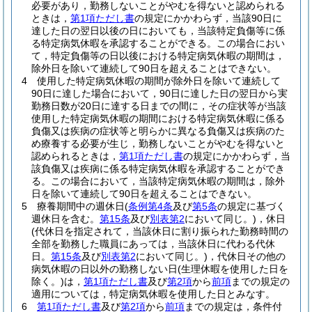
必要があり，勤務しないことがやむを得ないと認められる
ときは，
第1項ただし書
の規定にかかわらず，当該90日に
達した日の翌日以後の日においても，当該特定負傷等に係
る特定病気休暇を承認することができる。
この場合におい
て，特定負傷等の日以後における特定病気休暇の期間は，
除外日を除いて連続して90日を超えることはできない。
4
使用した特定病気休暇の期間が除外日を除いて連続して
90日に達した場合において，90日に達した日の翌日から実
勤務日数が20日に達する日までの間に，その症状等が当該
使用した特定病気休暇の期間における特定病気休暇に係る
負傷又は疾病の症状等と明らかに異なる負傷又は疾病のた
め療養する必要が生じ，勤務しないことがやむを得ないと
認められるときは，
第1項ただし書
の規定にかかわらず，当
該負傷又は疾病に係る特定病気休暇を承認することができ
る。
この場合において，当該特定病気休暇の期間は，除外
日を除いて連続して90日を超えることはできない。
5
療養期間中の週休日
(
条例第4条
及び
第5条
の規定に基づく
週休日を含む。
第15条
及び
別表第2
において同じ。)
，休日
(代休日を指定されて，当該休日に割り振られた勤務時間の
全部を勤務した職員にあっては，当該休日に代わる代休
日。
第15条
及び
別表第2
において同じ。)
，代休日その他の
病気休暇の日以外の勤務しない日
(生理休暇を使用した日を
除く。)
は，
第1項ただし書
及び
第2項
から
前項
までの規定の
適用については，特定病気休暇を使用した日とみなす。
6
第1項ただし書
及び
第2項
から
前項
までの規定は，条件付