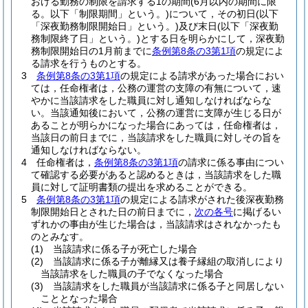
おける勤務の制限を請求する1の期間
(6月以内の期間に限
る。以下「制限期間」という。)
について，その初日
(以下
「深夜勤務制限開始日」という。)
及び末日
(以下「深夜勤
務制限終了日」という。)
とする日を明らかにして，深夜勤
務制限開始日の1月前までに
条例第8条の3第1項
の規定によ
る請求を行うものとする。
3
条例第8条の3第1項
の規定による請求があった場合におい
ては，任命権者は，公務の運営の支障の有無について，速
やかに当該請求をした職員に対し通知しなければならな
い。
当該通知後において，公務の運営に支障が生じる日が
あることが明らかになった場合にあっては，任命権者は，
当該日の前日までに，当該請求をした職員に対しその旨を
通知しなければならない。
4
任命権者は，
条例第8条の3第1項
の請求に係る事由につい
て確認する必要があると認めるときは，当該請求をした職
員に対して証明書類の提出を求めることができる。
5
条例第8条の3第1項
の規定による請求がされた後深夜勤務
制限開始日とされた日の前日までに，
次の各号
に掲げるい
ずれかの事由が生じた場合は，当該請求はされなかったも
のとみなす。
(1)
当該請求に係る子が死亡した場合
(2)
当該請求に係る子が離縁又は養子縁組の取消しにより
当該請求をした職員の子でなくなった場合
(3)
当該請求をした職員が当該請求に係る子と同居しない
こととなった場合