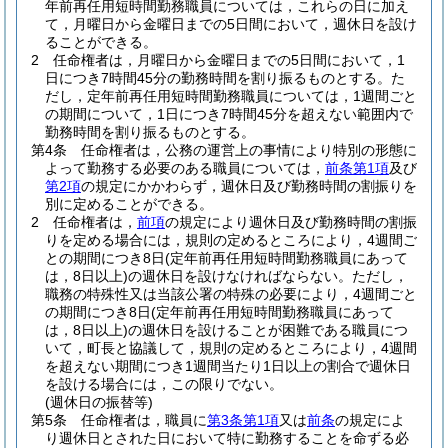
年前再任用短時間勤務職員については，これらの日に加え
て，月曜日から金曜日までの5日間において，週休日を設け
ることができる。
2
任命権者は，月曜日から金曜日までの5日間において，1
日につき7時間45分の勤務時間を割り振るものとする。
た
だし，定年前再任用短時間勤務職員については，1週間ごと
の期間について，1日につき7時間45分を超えない範囲内で
勤務時間を割り振るものとする。
第4条
任命権者は，公務の運営上の事情により特別の形態に
よって勤務する必要のある職員については，
前条第1項
及び
第2項
の規定にかかわらず，週休日及び勤務時間の割振りを
別に定めることができる。
2
任命権者は，
前項
の規定により週休日及び勤務時間の割振
りを定める場合には，規則の定めるところにより，4週間ご
との期間につき8日
(定年前再任用短時間勤務職員にあって
は，8日以上)
の週休日を設けなければならない。
ただし，
職務の特殊性又は当該公署の特殊の必要により，4週間ごと
の期間につき8日
(定年前再任用短時間勤務職員にあって
は，8日以上)
の週休日を設けることが困難である職員につ
いて，町長と協議して，規則の定めるところにより，4週間
を超えない期間につき1週間当たり1日以上の割合で週休日
を設ける場合には，この限りでない。
(週休日の振替等)
第5条
任命権者は，職員に
第3条第1項
又は
前条
の規定によ
り週休日とされた日において特に勤務することを命ずる必