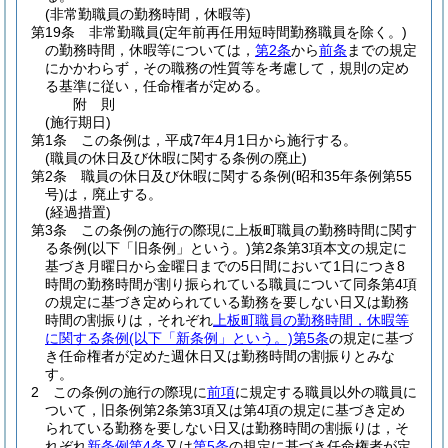
(非常勤職員の勤務時間，休暇等)
第19条
非常勤職員
(定年前再任用短時間勤務職員を除く。)
の勤務時間，休暇等については，
第2条
から
前条
までの規定
にかかわらず，その職務の性質等を考慮して，規則の定め
る基準に従い，任命権者が定める。
附
則
(施行期日)
第1条
この条例は，平成7年4月1日から施行する。
(職員の休日及び休暇に関する条例の廃止)
第2条
職員の休日及び休暇に関する条例
(昭和35年条例第55
号)
は，廃止する。
(経過措置)
第3条
この条例の施行の際現に上板町職員の勤務時間に関す
る条例
(以下「旧条例」という。)
第2条第3項本文の規定に
基づき月曜日から金曜日までの5日間において1日につき8
時間の勤務時間が割り振られている職員について同条第4項
の規定に基づき定められている勤務を要しない日又は勤務
時間の割振りは，それぞれ
上板町職員の勤務時間，休暇等
に関する条例
(以下「新条例」という。)
第5条
の規定に基づ
き任命権者が定めた週休日又は勤務時間の割振りとみな
す。
2
この条例の施行の際現に
前項
に規定する職員以外の職員に
ついて，旧条例第2条第3項又は第4項の規定に基づき定め
られている勤務を要しない日又は勤務時間の割振りは，そ
れぞれ
新条例第4条
又は
第5条
の規定に基づき任命権者が定