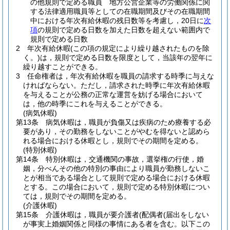
の他規則で定める職員 地方公営企業等の労働関係に関
する法律適用職員等としての在職期間及びその在職期間
中における年次有給休暇の残日数等を考慮し，20日に
次
項
の規則で定める日数を加えた日数を超えない範囲内で
規則で定める日数
2
年次有給休暇
(この項の規定により繰り越されたものを除
く。)
は，規則で定める日数を限度として，当該年の翌年に
繰り越すことができる。
3
任命権者は，年次有給休暇を職員の請求する時季に与えな
ければならない。
ただし，請求された時季に年次有給休暇
を与えることが公務の正常な運営を妨げる場合において
は，他の時季にこれを与えることができる。
(病気休暇)
第13条
病気休暇は，職員が負傷又は疾病のため療養する必
要があり，その勤務をしないことがやむを得ないと認めら
れる場合における休暇とし，規則でその期間を定める。
(特別休暇)
第14条
特別休暇は，交通機関の事故，選挙権の行使，婚
姻，分べんその他の特別の事由により職員が勤務しないこ
とが相当である場合として規則で定める場合における休暇
とする。
この場合において，規則で定める特別休暇につい
ては，規則でその期間を定める。
(介護休暇)
第15条
介護休暇は，職員が要介護者
(配偶者
(届出をしない
が事実上婚姻関係と同様の事情にある者を含む。以下この