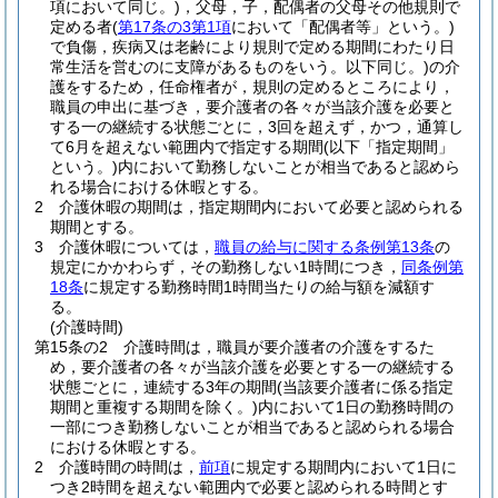
項において同じ。)
，父母，子，配偶者の父母その他規則で
定める者
(
第17条の3第1項
において「配偶者等」という。)
で負傷，疾病又は老齢により規則で定める期間にわたり日
常生活を営むのに支障があるものをいう。以下同じ。)
の介
護をするため，任命権者が，規則の定めるところにより，
職員の申出に基づき，要介護者の各々が当該介護を必要と
する一の継続する状態ごとに，3回を超えず，かつ，通算し
て6月を超えない範囲内で指定する期間
(以下「指定期間」
という。)
内において勤務しないことが相当であると認めら
れる場合における休暇とする。
2
介護休暇の期間は，指定期間内において必要と認められる
期間とする。
3
介護休暇については，
職員の給与に関する条例第13条
の
規定にかかわらず，その勤務しない1時間につき，
同条例第
18条
に規定する勤務時間1時間当たりの給与額を減額す
る。
(介護時間)
第15条の2
介護時間は，職員が要介護者の介護をするた
め，要介護者の各々が当該介護を必要とする一の継続する
状態ごとに，連続する3年の期間
(当該要介護者に係る指定
期間と重複する期間を除く。)
内において1日の勤務時間の
一部につき勤務しないことが相当であると認められる場合
における休暇とする。
2
介護時間の時間は，
前項
に規定する期間内において1日に
つき2時間を超えない範囲内で必要と認められる時間とす