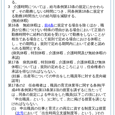
る。
3
介護時間については，給与条例第13条の規定にかかわら
ず，その勤務しない1時間につき，同条例第18条に規定す
る勤務1時間当たりの給与額を減額する。
(無給休暇)
第16条
無給休暇は，
前4条
に規定する場合を除くほか，職
員が公務につけない特殊の理由がある場合において正規の
勤務時間中に給料の支給を受けないで勤務をしないことが
相当である場合として規則で定める場合における休暇と
し，その期間は，規則で定める期間内において必要と認め
られる期間とする。
(病気休暇，特別休暇，介護休暇，介護時間及び無給休暇の
承認)
第17条
病気休暇，特別休暇，介護休暇，介護休暇及び無休
休暇については，規則の定めるところにより，任命権者の
承認を得なければならない。
(妊娠，出産等についての申出をした職員等に対する意向確
認等)
第17条の2
任命権者は，職員の育児休業等に関する条例
(平
成4年条例第2号)
第13条第1項の措置を講ずるに当たって
は，同条の規定による申出をした職員
(以下この項において
「申出職員」という。)
に対して，次に掲げる措置を講じな
ければならない。
(1)
申出職員の仕事と育児との両立に資する制度又は措置
(
次号
において「出生時両立支援制度等」という。)
その