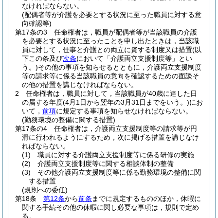
なければならない。
(配偶者等が介護を必要とする状況に至った職員に対する意
向確認等)
第17条の3
任命権者は，職員が配偶者等が当該職員の介護
を必要とする状況に至ったことを申し出たときは，当該職
員に対して，仕事と介護との両立に資する制度又は措置
(以
下この条及び
次条
において「介護両立支援制度等」とい
う。)
その他の事項を知らせるとともに，介護両立支援制度
等の請求等に係る当該職員の意向を確認するための面談そ
の他の措置を講じなければならない。
2
任命権者は，職員に対して，当該職員が40歳に達した日
の属する年度
(4月1日から翌年の3月31日までをいう。)
にお
いて，
前項
に規定する事項を知らせなければならない。
(勤務環境の整備に関する措置)
第17条の4
任命権者は，介護両立支援制度等の請求等が円
滑に行われるようにするため，次に掲げる措置を講じなけ
ればならない。
(1)
職員に対する介護両立支援制度等に係る研修の実施
(2)
介護両立支援制度等に関する相談体制の整備
(3)
その他介護両立支援制度等に係る勤務環境の整備に関
する措置
(規則への委任)
第18条
第12条
から
前条
までに規定するもののほか，休暇に
関する手続その他の休暇に関し必要な事項は，規則で定め
る。