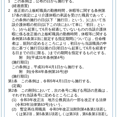
1
この条例は，公布の日から施行する。
(経過措置)
2
改正前の上板町職員の勤務時間，休暇等に関する条例第
17条の規定により介護休暇の承認を受けた職員であって，
この条例の施行の日
(以下「施行日」という。)
において当
該介護休暇の初日
(以下この項において単に「初日」とい
う。)
から起算して6月を経過していないものの当該介護休
暇に係る改正後の上板町職員の勤務時間，休暇等に関する
条例第15条第1項に規定する指定期間については，任命権
者は，規則の定めるところにより，初日から当該職員の申
出に基づく施行日以後の日
(初日から起算して6月を経過す
る日までの日に限る。)
までの期間を指定するものとする。
附
則
(平成31年
条例第4号)
(施行期日)
この条例は，平成31年4月1日から施行する。
附
則
(令和4年
条例第16号)
抄
(施行期日)
第1条
この条例は，令和5年4月1日から施行する。
(定義)
第2条
この附則において，次の各号に掲げる用語の意義は，
それぞれ当該各号に定めるところによる。
(1)
令和3年改正法 地方公務員法の一部を改正する法律
(令和3年法律第63号)
をいう。
(2)
暫定再任用職員 令和3年改正法附則第4条第1項若し
くは第2項，第5条第1項若しくは第3項，第6条第1項若し