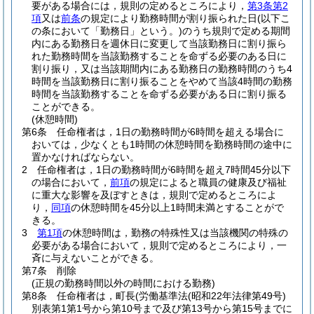
要がある場合には，規則の定めるところにより，
第3条第2
項
又は
前条
の規定により勤務時間が割り振られた日
(以下こ
の条において「勤務日」という。)
のうち規則で定める期間
内にある勤務日を週休日に変更して当該勤務日に割り振ら
れた勤務時間を当該勤務することを命ずる必要のある日に
割り振り，又は当該期間内にある勤務日の勤務時間のうち4
時間を当該勤務日に割り振ることをやめて当該4時間の勤務
時間を当該勤務することを命ずる必要がある日に割り振る
ことができる。
(休憩時間)
第6条
任命権者は，1日の勤務時間が6時間を超える場合に
おいては，少なくとも1時間の休憩時間を勤務時間の途中に
置かなければならない。
2
任命権者は，1日の勤務時間が6時間を超え7時間45分以下
の場合において，
前項
の規定によると職員の健康及び福祉
に重大な影響を及ぼすときは，規則で定めるところによ
り，
同項
の休憩時間を45分以上1時間未満とすることがで
きる。
3
第1項
の休憩時間は，勤務の特殊性又は当該機関の特殊の
必要がある場合において，規則で定めるところにより，一
斉に与えないことができる。
第7条
削除
(正規の勤務時間以外の時間における勤務)
第8条
任命権者は，町長
(労働基準法
(昭和22年法律第49号)
別表第1第1号から第10号まで及び第13号から第15号までに