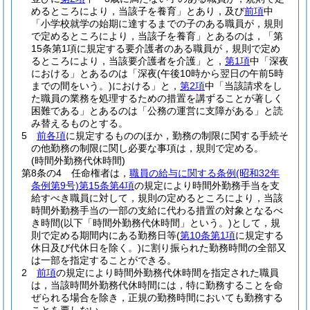
めるところにより，当該子を養育」とあり，及び
前項
中
「小学校就学の始期に達するまでの子のある職員が，規則
で定めるところにより，当該子を養育」とあるのは，「第
15条第1項に規定する要介護者のある職員が，規則で定め
るところにより，当該要介護者を介護」と，
第1項
中「深夜
における」とあるのは「深夜
(午後10時から翌日の午前5時
までの間をいう。)
における」と，
第2項
中「当該請求をし
た職員の業務を処理するための措置を講ずることが著しく
困難である」とあるのは「公務の運営に支障がある」と読
み替えるものとする。
5
前各項
に規定するもののほか，勤務の制限に関する手続そ
の他勤務の制限に関し必要な事項は，規則で定める。
(時間外勤務代休時間)
第8条の4
任命権者は，
職員の給与に関する条例
(昭和32年
条例第9号)
第15条第4項
の規定により時間外勤務手当を支
給すべき職員に対して，規則の定めるところにより，当該
時間外勤務手当の一部の支給に代わる措置の対象となるべ
き時間
(以下「時間外勤務代休時間」という。)
として，規
則で定める期間内にある勤務日等
(
第10条第1項
に規定する
休日及び代休日を除く。)
に割り振られた勤務時間の全部又
は一部を指定することができる。
2
前項
の規定により時間外勤務代休時間を指定された職員
は，当該時間外勤務代休時間には，特に勤務することを命
ぜられる場合を除き，正規の勤務時間においても勤務する