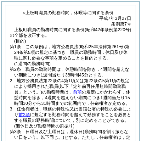
○上板町職員の勤務時間，休暇等に関する条例
平成7年3月27日
条例第7号
上板町職員の勤務時間に関する条例(昭和42年条例第220号)
の全部を改正する。
(目的)
第1条
この条例は，地方公務員法
(昭和25年法律第261号)
第
24条第5項の規定に基づき，職員の勤務時間，休日及び休
暇に関し必要な事項を定めることを目的とする。
(1週間の勤務時間)
第2条
職員の勤務時間は，休憩時間を除き，4週間を超えな
い期間につき1週間当たり38時間45分とする。
2
地方公務員法第22条の4第1項又は第22条の5第1項の規定
により採用された職員
(以下「定年前再任用短時間勤務職
員」という。)
の勤務時間は，
前項
の規定にかかわらず，休
憩時間を除き，4週間を超えない期間につき1週間当たり15
時間30分から31時間までの範囲内で，任命権者が定める。
3
任命権者は，職務の特殊性又は当該公署の特殊の必要によ
り
前2項
に規定する勤務時間を超えて勤務することを必要と
する職員の勤務時間について，別に定めることができる。
(週休日及び勤務時間の割振り)
第3条
日曜日及び土曜日は，週休日
(勤務時間を割り振らな
い日をいう。以下同じ。)
とする。
ただし，任命権者は，定