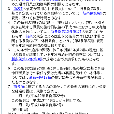
めた週休日又は勤務時間の割振りとみなす。
3
前2項
の規定が適用される職員について，旧条例第3条に
基づき定められている休憩時間については，
新条例第6条
の
規定に基づく休憩時間とみなす。
4
この条例の施行の日
(以下「施行日」という。)
前から引き
続き在職する職員の施行日以後の平成7年における年次有給
休暇の日数については，
新条例第12条第1項
の規定にかか
わらず，
前条
の規定による廃止前の職員の休日及び休暇に
関する条例
(以下「休日条例」という。)
第3条第2項に規定
する年次有給休暇の残日数とする。
5
この条例の施行の際現に休日条例第3条第2項の規定に基
づき職員が請求している年次有給休暇の時季については，
新条例第12条第3項
の規定に基づき請求したものとみな
す。
6
この条例の施行の際現に休日条例第3条の規定に基づき任
命権者又はその委任を受けた者の承認を受けている休暇に
ついては，
新条例第17条
の規定に基づき任命権者が承認し
たものとみなす。
7
前各項
に規定するもののほか，この条例の施行に伴い必要
な経過措置は，規則で定める。
附
則
(平成12年
条例第22号)
この条例は，平成13年4月1日から施行する。
附
則
(平成14年
条例第2号)
(施行期日)