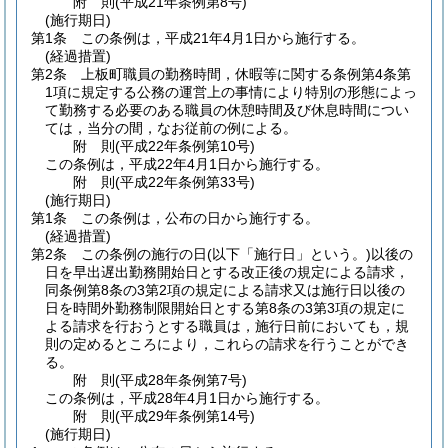
附
則
(平成21年
条例第8号)
(施行期日)
第1条
この条例は，平成21年4月1日から施行する。
(経過措置)
第2条
上板町職員の勤務時間，休暇等に関する条例第4条第
1項に規定する公務の運営上の事情により特別の形態によっ
て勤務する必要のある職員の休憩時間及び休息時間につい
ては，当分の間，なお従前の例による。
附
則
(平成22年
条例第10号)
この条例は，平成22年4月1日から施行する。
附
則
(平成22年
条例第33号)
(施行期日)
第1条
この条例は，公布の日から施行する。
(経過措置)
第2条
この条例の施行の日
(以下「施行日」という。)
以後の
日を早出遅出勤務開始日とする改正後の規定による請求，
同条例第8条の3第2項の規定による請求又は施行日以後の
日を時間外勤務制限開始日とする第8条の3第3項の規定に
よる請求を行おうとする職員は，施行日前においても，規
則の定めるところにより，これらの請求を行うことができ
る。
附
則
(平成28年
条例第7号)
この条例は，平成28年4月1日から施行する。
附
則
(平成29年
条例第14号)
(施行期日)