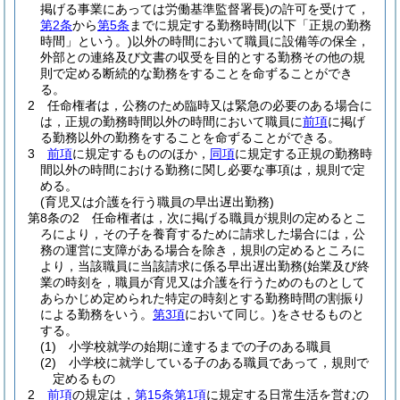
掲げる事業にあっては労働基準監督署長)
の許可を受けて，
第2条
から
第5条
までに規定する勤務時間
(以下「正規の勤務
時間」という。)
以外の時間において職員に設備等の保全，
外部との連絡及び文書の収受を目的とする勤務その他の規
則で定める断続的な勤務をすることを命ずることができ
る。
2
任命権者は，公務のため臨時又は緊急の必要のある場合に
は，正規の勤務時間以外の時間において職員に
前項
に掲げ
る勤務以外の勤務をすることを命ずることができる。
3
前項
に規定するもののほか，
同項
に規定する正規の勤務時
間以外の時間における勤務に関し必要な事項は，規則で定
める。
(育児又は介護を行う職員の早出遅出勤務)
第8条の2
任命権者は，次に掲げる職員が規則の定めるとこ
ろにより，その子を養育するために請求した場合には，公
務の運営に支障がある場合を除き，規則の定めるところに
より，当該職員に当該請求に係る早出遅出勤務
(始業及び終
業の時刻を，職員が育児又は介護を行うためのものとして
あらかじめ定められた特定の時刻とする勤務時間の割振り
による勤務をいう。
第3項
において同じ。)
をさせるものと
する。
(1)
小学校就学の始期に達するまでの子のある職員
(2)
小学校に就学している子のある職員であって，規則で
定めるもの
2
前項
の規定は，
第15条第1項
に規定する日常生活を営むの