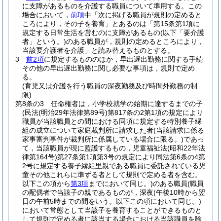
に支障があるものを介護する職員について準用する。
この
場合において，
前項
中「次に掲げる職員が規則の定めると
ころにより，その子を養育」とあるのは「第15条第1項に
規定する日常生活を営むのに支障があるもの
(以下「要介護
者」という。)
のある職員が，規則の定めるところにより，
当該要介護者を介護」と読み替えるものとする。
3
前2項
に規定するもののほか，早出遅出勤務に関する手続
その他の早出遅出勤務に関し必要な事項は，規則で定め
る。
(育児又は介護を行う職員の深夜勤務及び時間外勤務の制
限)
第8条の3
任命権者は，小学校就学の始期に達するまでの子
(民法
(明治29年法律第89号)
第817条の2第1項の規定により
職員が当該職員との間における同項に規定する特別養子縁
組の成立について家庭裁判所に請求した者
(当該請求に係る
家事審判事件が裁判所に係属している場合に限る。)
であっ
て，当該職員が現に監護するもの，児童福祉法
(昭和22年法
律第164号)
第27条第1項第3号の規定により同法第6条の4第
2号に規定する養子縁組里親である職員に委託されている児
童その他これらに準ずる者として規則で定める者を含む。
以下この項から
第3項
までにおいて同じ。)
のある職員
(職員
の配偶者で当該子の親であるものが，深夜
(午後10時から翌
日の午前5時までの間をいう。以下この項において同じ。)
において常態として当該子を養育することができるものと
して規則で定める者に該当する場合における当該職員を除