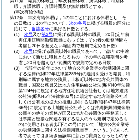
第11条
職員の休暇は，年次有給休暇，病気休暇，特別休
暇，介護休暇，介護時間及び無給休暇とする。
(年次有給休暇)
第12条
年次有給休暇は，1の年ごとにおける休暇とし，そ
の日数は，1の年において，
次の各号
に掲げる職員の区分に
応じて，
当該各号
に掲げる日数とする。
(1)
次号
及び
第3号
に掲げる職員以外の職員 20日
(定年前
再任用短時間勤務職員にあっては，その者の勤務時間を
考慮し20日を超えない範囲内で規則で定める日数)
(2)
次号
に掲げる職員以外の職員であって，当該年の中途
において新たに職員となるもの その年の在職期間を考
慮し20日を超えない範囲内で規則で定める日数
(3)
当該年の前年において地方公営企業等の労働関係に関
する法律
(昭和27年法律第289号)
の適用を受ける職員，特
別職に属する地方公務員，上板町以外の地方公共団体の
職員，国家公務員又は地方住宅供給公社法
(昭和40年法律
第124号)
に規定する地方住宅供給公社若しくは地方道路
公社法
(昭和45年法律第82号)
に規定する地方道路公社若
しくは公有地の拡大の推進に関する法律
(昭和47年法律第
66号)
に規定する土地開発公社若しくは沖縄振興開発金融
公庫その他その業務が国又は地方公共団体の事務若しく
は事業と密接な関連を有する法人のうち規則で定めるも
のに使用される者
(以下この号において「地方公営企業等
の労働関係に関する法律適用職員等」という。)
であった
者であって引き続き当該年に新たに職員となったものそ