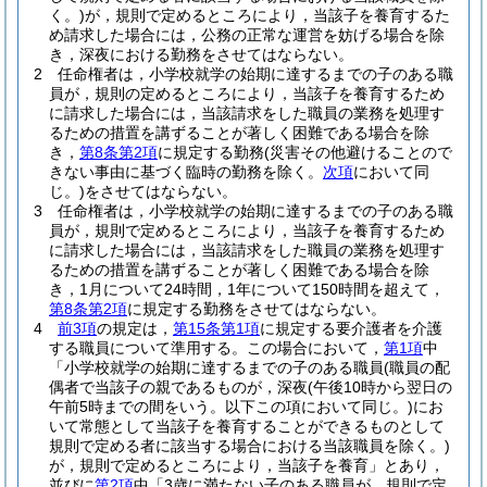
く。)
が，規則で定めるところにより，当該子を養育するた
め請求した場合には，公務の正常な運営を妨げる場合を除
き，深夜における勤務をさせてはならない。
2
任命権者は，小学校就学の始期に達するまでの子のある職
員が，規則の定めるところにより，当該子を養育するため
に請求した場合には，当該請求をした職員の業務を処理す
るための措置を講ずることが著しく困難である場合を除
き，
第8条第2項
に規定する勤務
(災害その他避けることので
きない事由に基づく臨時の勤務を除く。
次項
において同
じ。)
をさせてはならない。
3
任命権者は，小学校就学の始期に達するまでの子のある職
員が，規則で定めるところにより，当該子を養育するため
に請求した場合には，当該請求をした職員の業務を処理す
るための措置を講ずることが著しく困難である場合を除
き，1月について24時間，1年について150時間を超えて，
第8条第2項
に規定する勤務をさせてはならない。
4
前3項
の規定は，
第15条第1項
に規定する要介護者を介護
する職員について準用する。
この場合において，
第1項
中
「小学校就学の始期に達するまでの子のある職員
(職員の配
偶者で当該子の親であるものが，深夜
(午後10時から翌日の
午前5時までの間をいう。以下この項において同じ。)
にお
いて常態として当該子を養育することができるものとして
規則で定める者に該当する場合における当該職員を除く。)
が，規則で定めるところにより，当該子を養育」とあり，
並びに
第2項
中「3歳に満たない子のある職員が，規則で定