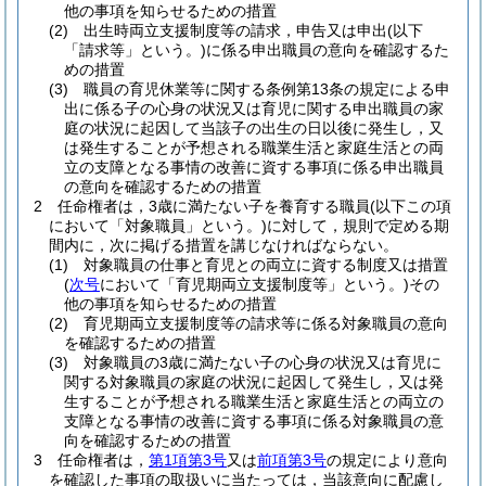
他の事項を知らせるための措置
(2)
出生時両立支援制度等の請求，申告又は申出
(以下
「請求等」という。)
に係る申出職員の意向を確認するた
めの措置
(3)
職員の育児休業等に関する条例第13条の規定による申
出に係る子の心身の状況又は育児に関する申出職員の家
庭の状況に起因して当該子の出生の日以後に発生し，又
は発生することが予想される職業生活と家庭生活との両
立の支障となる事情の改善に資する事項に係る申出職員
の意向を確認するための措置
2
任命権者は，3歳に満たない子を養育する職員
(以下この項
において「対象職員」という。)
に対して，規則で定める期
間内に，次に掲げる措置を講じなければならない。
(1)
対象職員の仕事と育児との両立に資する制度又は措置
(
次号
において「育児期両立支援制度等」という。)
その
他の事項を知らせるための措置
(2)
育児期両立支援制度等の請求等に係る対象職員の意向
を確認するための措置
(3)
対象職員の3歳に満たない子の心身の状況又は育児に
関する対象職員の家庭の状況に起因して発生し，又は発
生することが予想される職業生活と家庭生活との両立の
支障となる事情の改善に資する事項に係る対象職員の意
向を確認するための措置
3
任命権者は，
第1項第3号
又は
前項第3号
の規定により意向
を確認した事項の取扱いに当たっては，当該意向に配慮し