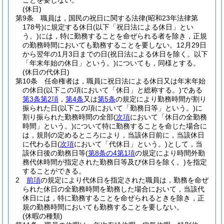
ことを要しない。
(休日)
第9条
職員は，国民の祝日に関する法律
(昭和23年法律第
178号)
に規定する休日
(以下「祝日法による休日」とい
う。)
には，特に勤務することを命ぜられる者を除き，正規
の勤務時間においても勤務することを要しない。
12月29日
から翌年の1月3日までの日
(祝日法による休日を除く。以下
「年末年始の休日」という。)
についても，同様とする。
(休日の代休日)
第10条
任命権者は，職員に祝日法による休日又は年末年始
の休日
(以下この項において「休日」と総称する。)
である
第3条第2項
，
第4条
又は
第5条
の規定により勤務時間が割り
振られた日
(以下この項において「勤務日等」という。)
に
割り振られた勤務時間の全部
(
次項
において「休日の全勤務
時間」という。)
について特に勤務することを命じた場合に
は，規則の定めるところにより，当該休日前に，当該休日
に代わる日
(
次項
において「代休日」という。)
として，当
該休日後の勤務日等
(
第8条の4第1項
の規定により時間外勤
務代休時間が指定された勤務日等及び休日を除く。)
を指定
することができる。
2
前項
の規定により代休日を指定された職員は，勤務を命ぜ
られた休日の全勤務時間を勤務した場合において，当該代
休日には，特に勤務することを命ぜられるときを除き，正
規の勤務時間においても勤務することを要しない。
(休暇の種類)