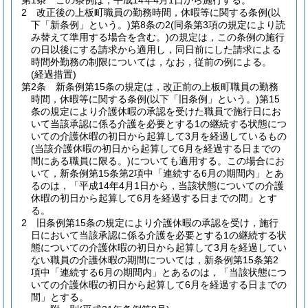
第1条
この条例は，平成14年4月1日から施行する。
2
改正後の上板町職員の勤務時間，休暇等に関する条例
(以
下「新条例」という。)
第8条の2
(同条第3項の規定により読
み替えて準用する場合を含む。)
の規定は，この条例の施行
の日以後にする請求から適用し，同日前にした請求による
時間外勤務の制限については，なお，従前の例による。
(経過措置)
第2条
新条例第15条の規定は，改正前の上板町職員の勤務
時間，休暇等に関する条例
(以下「旧条例」という。)
第15
条の規定により介護休暇の承認を受けた職員で施行日にお
いて当該承認に係る介護を必要とする1の継続する状態につ
いての介護休暇の初日から起算して3月を経過しているもの
(当該介護休暇の初日から起算して6月を経過する日までの
間にある職員に限る。)
についても適用する。
この場合にお
いて，新条例第15条第2項中「連続する6月の期間内」とあ
るのは，「平成14年4月1日から，当該状態についての介護
休暇の初日から起算して6月を経過する日までの間」とす
る。
2
旧条例第15条の規定により介護休暇の承認を受け，施行
日において当該承認に係る介護を必要とする1の継続する状
態についての介護休暇の初日から起算して3月を経過してい
ない職員の介護休暇の期間については，新条例第15条第2
項中「連続する6月の期間内」とあるのは，「当該状態につ
いての介護休暇の初日から起算して6月を経過する日までの
間」とする。