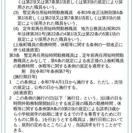
くは第2項又は第7条第1項若しくは第3項の規定により採
用された職員をいう。
(3)
暫定再任用短時間勤務職員 令和3年改正法附則第6条
第1項若しくは第2項又は第7条第1項若しくは第3項の規
定により採用された職員をいう。
(4)
定年前再任用短時間勤務職員 地方公務員法
(昭和25
年法律第261号)
第22条の4第1項又は第22条の5第1項の
規定により採用された職員をいう。
(上板町職員の勤務時間，休暇等に関する条例の一部改正に
伴う経過措置)
第3条
暫定再任用短時間勤務職員は，定年前再任用短時間勤
務職員とみなして，第6条の規定による改正後の上板町職員
の勤務時間，休暇等に関する条例の規定を適用する。
附
則
(令和7年
条例第7号)
(施行期日等)
1
この条例は，令和7年4月1日から施行する。
ただし，次項
の規定は，公布の日から施行する。
(経過措置)
2
この条例の施行の日
(以下「施行日」という。)
以後の日を
時間外勤務制限開始日とする改正後の職員の勤務時間，休
暇等に関する条例第8条の3第2項の規定による請求
(3歳か
ら小学校就学の始期に達するまでの子を養育するために行
うものに限る。)
を行おうとする職員は，施行日前において
も，規則の定めるところにより，当該請求を行うことがで
きる。