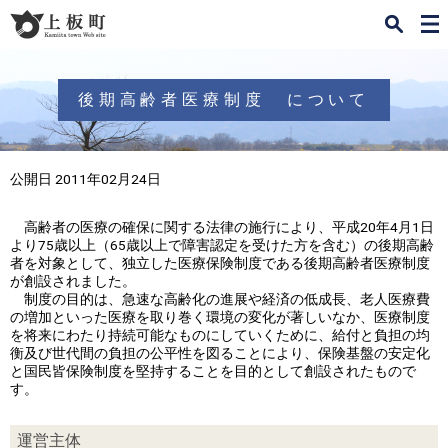
検
メ
索
ニ
ュ
ー
後期高齢者医療制度 について
公開日 2011年02月24日
高齢者の医療の確保に関する法律の施行により、平成20年4月1日
より75歳以上（65歳以上で障害認定を受けた方を含む）の後期高齢
者を対象として、独立した医療保険制度である後期高齢者医療制度
が創設されました。
制度の目的は、急速な高齢化の進展や経済の低成長、老人医療費
の増加といった医療を取り巻く環境の変化が著しいなか、医療制度
を将来にわたり持続可能なものにしていくために、給付と負担の均
衡及び世代間の負担の公平性を図ることにより、保険基盤の安定化
と国民皆保険制度を堅持することを目的として創設されたもので
す。
運営主体