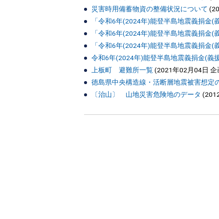
災害時用備蓄物資の整備状況について
(
2
「令和6年(2024年)能登半島地震義捐
「令和6年(2024年)能登半島地震義捐金
「令和6年(2024年)能登半島地震義捐金
令和6年(2024年)能登半島地震義捐金(
上板町 避難所一覧
(
2021年02月04日
企
徳島県中央構造線・活断層地震被害想定
〔治山〕 山地災害危険地のデータ
(
201