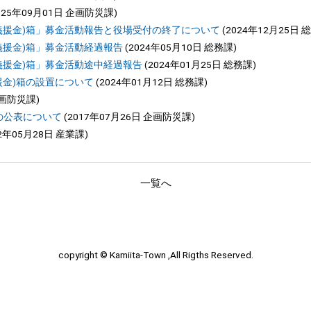
025年09月01日
企画防災課
)
金(義援金)箱」募金活動報告と役場受付の終了について
(
2024年12月25日
総
(義援金)箱」募金活動経過報告
(
2024年05月10日
総務課
)
(義援金)箱」募金活動途中経過報告
(
2024年01月25日
総務課
)
義援金)箱の設置について
(
2024年01月12日
総務課
)
画防災課
)
の公表について
(
2017年07月26日
企画防災課
)
2年05月28日
産業課
)
一覧へ
copyright © Kamiita-Town ,All Rigths Reserved.