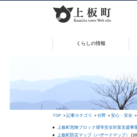
くらしの情報
TOP
記事カテゴリ
分野
安心・安全
上板町危険ブロック塀等安全対策支援事
上板町防災マップ（ハザードマップ）
(
2