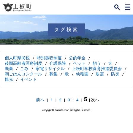
検
メ
索
ニ
ュ
ー
タグ検索
個人町県民税
特別徴収制度
公的年金
後期高齢者医療制度
介護保険
ペット
飼う
犬
廃棄
ごみ
家電リサイクル
上板町学校食育推進委員会
朝ごはんコンクール
募集
歌
幼稚園
耐震
防災
観光
イベント
5
前へ
|
1
|
2
|
3
|
4
|
|
次へ
copyright © Kamiita-Town ,All Rigths Reserved.