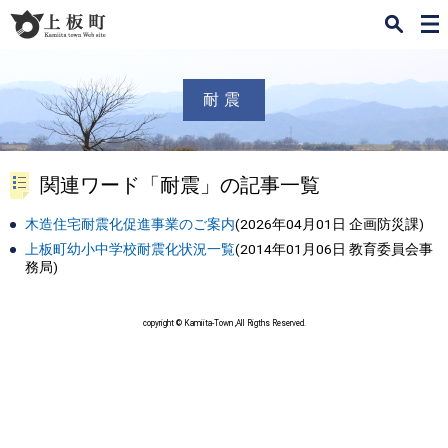
検
メ
索
ニ
ュ
ー
耐震
関連ワード「耐震」の記事一覧
木造住宅耐震化促進事業のご案内
(
2026年04月01日
企画防災課
)
上板町幼小中学校耐震化状況一覧
(
2014年01月06日
教育委員会事
務局
)
copyright © Kamiita-Town ,All Rigths Reserved.