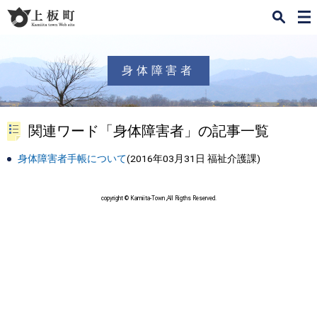
検
メ
索
ニ
ュ
ー
身体障害者
関連ワード「身体障害者」の記事一覧
身体障害者手帳について
(
2016年03月31日
福祉介護課
)
copyright © Kamiita-Town ,All Rigths Reserved.