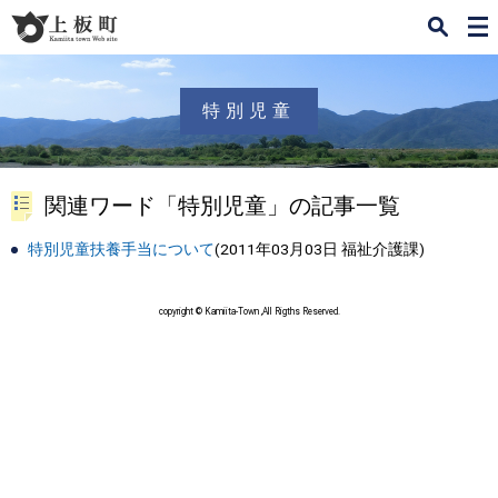
検
メ
索
ニ
ュ
ー
特別児童
関連ワード「特別児童」の記事一覧
特別児童扶養手当について
(
2011年03月03日
福祉介護課
)
copyright © Kamiita-Town ,All Rigths Reserved.