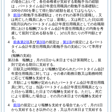
の場合において，各任命権者が支給する勤勉手当の総額
は，パートタイム会計年度任用職員の勤勉手当基礎額に
100分の50を乗じて得た額の総額を超えてはならない。
3
前項
の勤勉手当基礎額は，それぞれの基準日
(退職し，又
は死亡した職員にあっては，退職し，又は死亡した日)
以前
6箇月以内のパートタイム会計年度任用職員としての在職期
間における報酬
(フルタイム会計年度任用職員との均衡を考
慮して規則で定める額を除く。)
の1月当たりの平均額とす
る。
4
前条第2項
及び
第3項
の規定は，
第1項
の規定によるパート
タイム会計年度任用職員の勤勉手当の支給について準用す
る。
(報酬の支給)
第22条
報酬は，月の1日から末日までを計算期間とし，規
則で定める期日に支給する。
2
日額又は時間額により報酬が定められたパートタイム会計
年度任用職員に対しては，その者の勤務日数又は勤務時間
に応じて報酬を支給する。
3
月額により報酬が定められたパートタイム会計年度任用職
員に対しては，当該パートタイム会計年度任用職員となっ
た日から退職した日までの報酬を支給する。
ただし，死亡
により退職した場合は，その月の末日までの報酬を支給す
る。
4
前項
の規定により報酬を支給する場合であって，月の1日
から支給するとき以外のとき，又は月の末日まで支給する