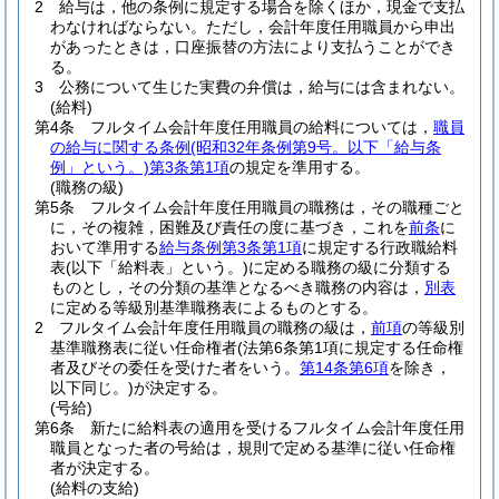
2
給与は，他の条例に規定する場合を除くほか，現金で支払
わなければならない。
ただし，会計年度任用職員から申出
があったときは，口座振替の方法により支払うことができ
る。
3
公務について生じた実費の弁償は，給与には含まれない。
(給料)
第4条
フルタイム会計年度任用職員の給料については，
職員
の給与に関する条例
(昭和32年条例第9号。以下「給与条
例」という。)
第3条第1項
の規定を準用する。
(職務の級)
第5条
フルタイム会計年度任用職員の職務は，その職種ごと
に，その複雑，困難及び責任の度に基づき，これを
前条
に
おいて準用する
給与条例第3条第1項
に規定する行政職給料
表
(以下「給料表」という。)
に定める職務の級に分類する
ものとし，その分類の基準となるべき職務の内容は，
別表
に定める等級別基準職務表によるものとする。
2
フルタイム会計年度任用職員の職務の級は，
前項
の等級別
基準職務表に従い任命権者
(法第6条第1項に規定する任命権
者及びその委任を受けた者をいう。
第14条第6項
を除き，
以下同じ。)
が決定する。
(号給)
第6条
新たに給料表の適用を受けるフルタイム会計年度任用
職員となった者の号給は，規則で定める基準に従い任命権
者が決定する。
(給料の支給)