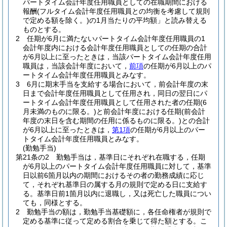
パートタイム会計年度任用職員としての在職期間における
報酬
(フルタイム会計年度任用職員との均衡を考慮して規則
で定める額を除く。)
の1月当たりの平均額」と読み替える
ものとする。
2
任期が6月に満たないパートタイム会計年度任用職員の1
会計年度内における会計年度任用職員としての任期の合計
が6月以上に至ったときは，当該パートタイム会計年度任用
職員は，当該会計年度において，
前項
の任期が6月以上のパ
ートタイム会計年度任用職員とみなす。
3
6月に期末手当を支給する場合において，前会計年度の末
日まで会計年度任用職員として任用され，同日の翌日にパ
ートタイム会計年度任用職員として任用された者の任期
(6
月未満のものに限る。)
と前会計年度における任期
(前会計
年度の末日を含む期間の任用に係るものに限る。)
との合計
が6月以上に至ったときは，
第1項
の任期が6月以上のパー
トタイム会計年度任用職員とみなす。
(勤勉手当)
第21条の2
勤勉手当は，基準日にそれぞれ在職する，任期
が6月以上のパートタイム会計年度任用職員に対して，基準
日以前6箇月以内の期間におけるその者の勤務成績に応じ
て，それぞれ基準日の属する月の規則で定める日に支給す
る。
基準日前1箇月以内に退職し，又は死亡した職員につい
ても，同様とする。
2
勤勉手当の額は，勤勉手当基礎額に，各任命権者が規則で
定める基準に従って定める割合を乗じて得た額とする。
こ