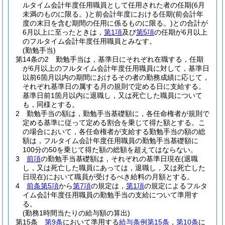
ルタイム会計年度任用職員として任用された者の任期
(6月
未満のものに限る。)
と前会計年度における任期
(前会計年
度の末日を含む期間の任用に係るものに限る。)
との合計が
6月以上に至ったときは，
第1項
及び
第5項
の任期が6月以上
のフルタイム会計年度任用職員とみなす。
(勤勉手当)
第14条の2
勤勉手当は，基準日にそれぞれ在職する，任期
が6月以上のフルタイム会計年度任用職員に対して，基準日
以前6箇月以内の期間におけるその者の勤務成績に応じて，
それぞれ基準日の属する月の規則で定める日に支給する。
基準日前1箇月以内に退職し，又は死亡した職員について
も，同様とする。
2
勤勉手当の額は，勤勉手当基礎額に，各任命権者が規則で
定める基準に従って定める割合を乗じて得た額とする。
こ
の場合において，各任命権者が支給する勤勉手当の額の総
額は，フルタイム会計年度任用職員の勤勉手当基礎額に
100分の50を乗じて得た額の総額を超えてはならない。
3
前項
の勤勉手当基礎額は，それぞれの基準日現在
(退職
し，又は死亡した職員にあっては，退職し，又は死亡した
日現在)
において職員が受けるべき給料の月額とする。
4
前条第5項
から
第7項
の規定は，
第1項
の規定によるフルタ
イム会計年度任用職員の勤勉手当の支給について準用す
る。
(勤務1時間当たりの給与額の算出)
第15条
第9条
において準用する
給与条例第15条
，
第10条
に