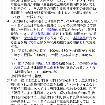
得た額を報酬として支給する。
ただし，パートタイム会計
年度任用職員が割振り変更前の正規の勤務時間を超えてし
た勤務のうち，その勤務の時間と割振り変更前の正規の勤
務時間との合計が38時間45分に達するまでの間の勤務につ
いては，この限りでない。
4
次に掲げる時間の合計が1箇月について60時間を超えたパ
ートタイム会計年度任用職員には，その60時間を超えて勤
務した全時間に対して，
前3項
の規定にかかわらず，勤務1
時間につき，
第23条第1項
に規定する勤務1時間当たりの報
酬額に，
次の各号
に掲げる区分に応じて，
当該各号
に定め
る割合を乗じて得た額を時間外勤務に係る報酬として支給
する。
(1)
第1項
の勤務の時間 100分の150
(その時間が午後10
時から翌日の午前5時までの間である場合は，100分の
175)
(2)
前項
の勤務
(
同項ただし書
の勤務を除く。)
の時間
(
次条
の規定により休日勤務に係る報酬が支給されることとな
る時間を除く。)
100分の50
(休日勤務に係る報酬)
第19条
祝日法による休日
(代休日を指定されて，当該休日に
割り振られた勤務時間の全部を勤務したパートタイム会計
年度任用職員にあっては，当該休日に代わる代休日。以下
「祝日法による休日等」という。)
及び年末年始の休日
(代
休日を指定されて，当該休日に割り振られた勤務時間の全
部を勤務したパートタイム会計年度任職員にあっては，当