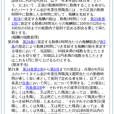
該休日に代わる代休日。以下「年末年始の休日等」とい
う。)
において，正規の勤務時間中に勤務することを命ぜら
れたパートタイム会計年度任用職員には，その正規の勤務
時間中に勤務した全時間に対して，報酬を支給する。
2
前項
に規定する報酬の額は，勤務1時間につき，
第23条第
1項
に規定する勤務1時間当たりの報酬額に100分の125から
100分の150までの範囲内で規則で定める割合を乗じて得た
額とする。
(報酬の端数処理)
第20条
第24条
に規定する勤務1時間当たりの報酬額及び
前2
条
の規定により勤務1時間につき支給する報酬の額を算定す
る場合において，当該額に，50銭未満の端数を生じたとき
はこれを切り捨て，50銭以上1円未満の端数を生じたとき
はこれを1円に切り上げるものとする。
(期末手当)
第21条
第14条第1項
から
第5項
までの規定は，任期が6月以
上のパートタイム会計年度任用職員
(1週間当たりの勤務時
間が著しく短い者として規則で定める者を除く。以下この
条及び
次条
において同じ。)
について準用する。
この場合に
おいて，
同条第3項
中「それぞれその基準日現在
(退職し，
若しくは失職し，又は死亡した職員にあっては，退職し，
若しくは失職し，又は死亡した日現在)
において職員が受け
るべき給料の月額」とあるのは，「それぞれその基準日
(退
職し，若しくは失職し，又は死亡した職員にあっては，退
職し，若しくは失職し，又は死亡した日)
以前6箇月以内の