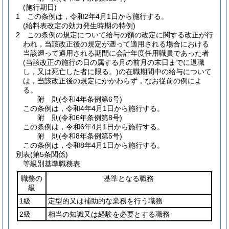
(施行期日)
1
この条例は，令和2年4月1日から施行する。
(給料表改定の効力発生時期の特例)
2
この条例の規定について給与の額の改定に関する改正が行
われ，当該改正後の規定が遡って適用される場合における
当該遡って適用される期間に会計年度任用職員であった者
(当該改正の施行の日の属する月の前月の末日までに退職
し，又は死亡した者に限る。)
の在職期間中の給与について
は，当該改正後の規定にかかわらず，なお従前の例によ
る。
附
則
(令和4年
条例第6号)
この条例は，令和4年4月1日から施行する。
附
則
(令和6年
条例第8号)
この条例は，令和6年4月1日から施行する。
附
則
(令和8年
条例第5号)
この条例は，令和8年4月1日から施行する。
別表
(第5条関係)
等級別基準職務表
職務の
基準となる職務
級
1級
定型的又は補助的な業務を行う職務
2級
相当の知識又は経験を必要とする職務