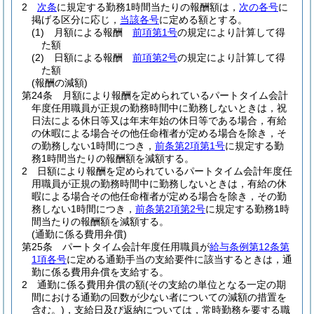
2
次条
に規定する勤務1時間当たりの報酬額は，
次の各号
に
掲げる区分に応じ，
当該各号
に定める額とする。
(1)
月額による報酬
前項第1号
の規定により計算して得
た額
(2)
日額による報酬
前項第2号
の規定により計算して得
た額
(報酬の減額)
第24条
月額により報酬を定められているパートタイム会計
年度任用職員が正規の勤務時間中に勤務しないときは，祝
日法による休日等又は年末年始の休日等である場合，有給
の休暇による場合その他任命権者が定める場合を除き，そ
の勤務しない1時間につき，
前条第2項第1号
に規定する勤
務1時間当たりの報酬額を減額する。
2
日額により報酬を定められているパートタイム会計年度任
用職員が正規の勤務時間中に勤務しないときは，有給の休
暇による場合その他任命権者が定める場合を除き，その勤
務しない1時間につき，
前条第2項第2号
に規定する勤務1時
間当たりの報酬額を減額する。
(通勤に係る費用弁償)
第25条
パートタイム会計年度任用職員が
給与条例第12条第
1項各号
に定める通勤手当の支給要件に該当するときは，通
勤に係る費用弁償を支給する。
2
通勤に係る費用弁償の額
(その支給の単位となる一定の期
間における通勤の回数が少ない者についての減額の措置を
含む。)
，支給日及び返納については，常時勤務を要する職