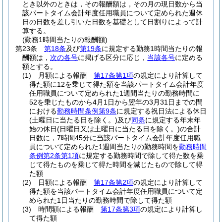
とき以外のときは，その報酬額は，その月の現日数から当
該パートタイム会計年度任用職員について定められた週休
日の日数を差し引いた日数を基礎として日割りによって計
算する。
(勤務1時間当たりの報酬額)
第23条
第18条
及び
第19条
に規定する勤務1時間当たりの報
酬額は，
次の各号
に掲げる区分に応じ，
当該各号
に定める
額とする。
(1)
月額による報酬
第17条第1項
の規定により計算して
得た額に12を乗じて得た額を当該パートタイム会計年度
任用職員について定められた1週間当たりの勤務時間に
52を乗じたものから4月1日から翌年の3月31日までの間
における
勤務時間条例第9条
に規定する祝日法による休日
(土曜日に当たる日を除く。)
及び
同条
に規定する年末年
始の休日
(日曜日又は土曜日に当たる日を除く。)
の合計
日数に，7時間45分に当該パートタイム会計年度任用職
員について定められた1週間当たりの勤務時間を
勤務時間
条例第2条第1項
に規定する勤務時間で除して得た数を乗
じて得たものを乗じて得た時間を減じたもので除して得
た額
(2)
日額による報酬
第17条第2項
の規定により計算して
得た額を当該パートタイム会計年度任用職員について定
められた1日当たりの勤務時間で除して得た額
(3)
時間額による報酬
第17条第3項
の規定により計算し
て得た額