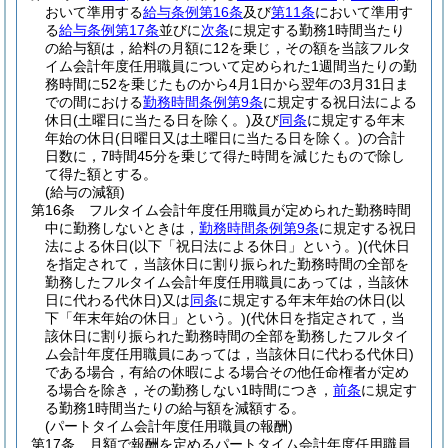
おいて準用する
給与条例第16条
及び
第11条
において準用す
る
給与条例第17条
並びに
次条
に規定する勤務1時間当たり
の給与額は，給料の月額に12を乗じ，その額を当該フルタ
イム会計年度任用職員について定められた1週間当たりの勤
務時間に52を乗じたものから4月1日から翌年の3月31日ま
での間における
勤務時間条例第9条
に規定する祝日法による
休日
(土曜日に当たる日を除く。)
及び
同条
に規定する年末
年始の休日
(日曜日又は土曜日に当たる日を除く。)
の合計
日数に，7時間45分を乗じて得た時間を減じたもので除し
て得た額とする。
(給与の減額)
第16条
フルタイム会計年度任用職員が定められた勤務時間
中に勤務しないときは，
勤務時間条例第9条
に規定する祝日
法による休日
(以下「祝日法による休日」という。)
(代休日
を指定されて，当該休日に割り振られた勤務時間の全部を
勤務したフルタイム会計年度任用職員にあっては，当該休
日に代わる代休日)
又は
同条
に規定する年末年始の休日
(以
下「年末年始の休日」という。)
(代休日を指定されて，当
該休日に割り振られた勤務時間の全部を勤務したフルタイ
ム会計年度任用職員にあっては，当該休日に代わる代休日)
である場合，有給の休暇による場合その他任命権者が定め
る場合を除き，その勤務しない1時間につき，
前条
に規定す
る勤務1時間当たりの給与額を減額する。
(パートタイム会計年度任用職員の報酬)
第17条
月額で報酬を定めるパートタイム会計年度任用職員