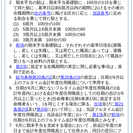
2
期末手当の額は，期末手当基礎額に，100分の115を乗じ
て得た額に，基準日以前6箇月以内の期間におけるその者の
在職期間の
次の各号
に掲げる区分に応じ，
当該各号
に定め
る割合を乗じて得た額とする。
(1)
6箇月 100分の100
(2)
5箇月以上6箇月未満 100分の80
(3)
3箇月以上5箇月未満 100分の60
(4)
3箇月未満 100分の30
3
前項
の期末手当基礎額は，それぞれその基準日現在
(退職
し，若しくは失職し，又は死亡した職員にあっては，退職
し，若しくは失職し，又は死亡した日現在)
において職員が
受けるべき給料の月額とする。
4
第2項
に規定する在職期間の算定に関し必要な事項は，規
則で定める。
5
給与条例第20条の2
及び
第20条の3
の規定は，任期が6月以
上のフルタイム会計年度任用職員について準用する。
6
任期が6月に満たないフルタイム会計年度任用職員の1会
計年度内における会計年度任用職員としての任期の合計が6
月以上に至ったとき
(任命権者
(法第6条第1項に規定する任
命権者をいう。)
を同じくする場合に限る。
次項
並びに
第21
条第2項
及び
第3項
において同じ。)
は，当該フルタイム会計
年度任用職員は，当該会計年度において，
第1項
及び
前項
の
任期が6月以上のフルタイム会計年度任用職員とみなす。
7
6月に期末手当を支給する場合において，前会計年度の末
日まで会計年度任用職員として任用され，同日の翌日にフ