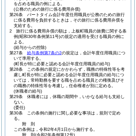
を占める職員の例による。
(公務のための旅行に係る費用弁償)
第26条
パートタイム会計年度任用職員が公務のための旅行
に係る費用を負担するときは，その旅行に係る費用弁償を
支給する。
2
旅行に係る費用弁償の額は，上板町職員の旅費に関する条
例
(昭和30年条例第11号)
の規定の適用を受ける職員の例に
よる。
(給与からの控除)
第27条
給与条例第7条の2
の規定は，会計年度任用職員につ
いて準用する。
(町長が特に必要と認める会計年度任用職員の給与)
第28条
この条例の規定にかかわらず，職務の特殊性等を考
慮し町長が特に必要と認める会計年度任用職員の給与につ
いては，常時勤務を要する職を占める職員との権衡及びそ
の職務の特殊性等を考慮し，任命権者が別に定める。
(休職者の給与)
第29条
休職者には，休職の期間中，いかなる給与も支給し
ない。
(委任)
第30条
この条例の施行に関し必要な事項は，規則で定め
る。
附
則
この条例は，令和2年4月1日から施行する。
附
則
(令和2年
条例第12号)