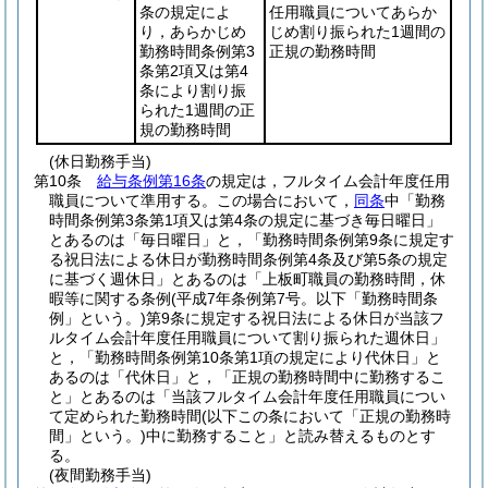
条の規定によ
任用職員についてあらか
り，あらかじめ
じめ割り振られた1週間の
勤務時間条例第3
正規の勤務時間
条第2項又は第4
条により割り振
られた1週間の正
規の勤務時間
(休日勤務手当)
第10条
給与条例第16条
の規定は，フルタイム会計年度任用
職員について準用する。
この場合において，
同条
中「勤務
時間条例第3条第1項又は第4条の規定に基づき毎日曜日」
とあるのは「毎日曜日」と，「勤務時間条例第9条に規定す
る祝日法による休日が勤務時間条例第4条及び第5条の規定
に基づく週休日」とあるのは「上板町職員の勤務時間，休
暇等に関する条例
(平成7年条例第7号。以下「勤務時間条
例」という。)
第9条に規定する祝日法による休日が当該フ
ルタイム会計年度任用職員について割り振られた週休日」
と，「勤務時間条例第10条第1項の規定により代休日」と
あるのは「代休日」と，「正規の勤務時間中に勤務するこ
と」とあるのは「当該フルタイム会計年度任用職員につい
て定められた勤務時間
(以下この条において「正規の勤務時
間」という。)
中に勤務すること」と読み替えるものとす
る。
(夜間勤務手当)