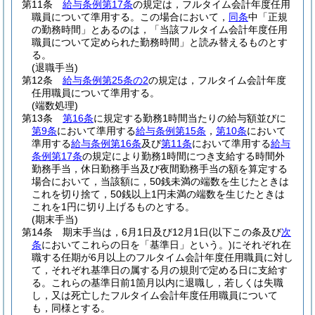
第11条
給与条例第17条
の規定は，フルタイム会計年度任用
職員について準用する。
この場合において，
同条
中「正規
の勤務時間」とあるのは，「当該フルタイム会計年度任用
職員について定められた勤務時間」と読み替えるものとす
る。
(退職手当)
第12条
給与条例第25条の2
の規定は，フルタイム会計年度
任用職員について準用する。
(端数処理)
第13条
第16条
に規定する勤務1時間当たりの給与額並びに
第9条
において準用する
給与条例第15条
，
第10条
において
準用する
給与条例第16条
及び
第11条
において準用する
給与
条例第17条
の規定により勤務1時間につき支給する時間外
勤務手当，休日勤務手当及び夜間勤務手当の額を算定する
場合において，当該額に，50銭未満の端数を生じたときは
これを切り捨て，50銭以上1円未満の端数を生じたときは
これを1円に切り上げるものとする。
(期末手当)
第14条
期末手当は，6月1日及び12月1日
(以下この条及び
次
条
においてこれらの日を「基準日」という。)
にそれぞれ在
職する任期が6月以上のフルタイム会計年度任用職員に対し
て，それぞれ基準日の属する月の規則で定める日に支給す
る。
これらの基準日前1箇月以内に退職し，若しくは失職
し，又は死亡したフルタイム会計年度任用職員について
も，同様とする。