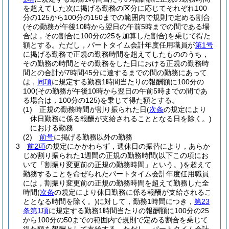
を超えてした次に掲げる勤務の区分に応じてそれぞれ100
分の125から100分の150までの範囲内で規則で定める割合
(その勤務が午後10時から翌日の午前5時までの間である場
合は，その割合に100分の25を加算した割合)
を乗じて得た
額とする。
ただし，パートタイム会計年度任用職員が
第1号
に掲げる勤務で正規の勤務時間を超えてしたもののうち，
その勤務の時間とその勤務をした日における正規の勤務時
間との合計が7時間45分に達するまでの間の勤務にあって
は，
同項
に規定する勤務1時間当たりの報酬額に100分の
100
(その勤務が午後10時から翌日の午前5時までの間であ
る場合は，100分の125)
を乗じて得た額とする。
(1)
正規の勤務時間が割り振られた日
(
次条
の規定により
休日勤務に係る報酬が支給されることとなる日を除く。)
における勤務
(2)
前号
に掲げる勤務以外の勤務
3
前2項
の規定にかかわらず，週休日の振替により，あらか
じめ割り振られた1週間の正規の勤務時間
(以下この項にお
いて「割振り変更前の正規の勤務時間」という。)
を超えて
勤務することを命ぜられたパートタイム会計年度任用職員
には，割振り変更前の正規の勤務時間を超えて勤務した全
時間
(
次条
の規定により休日勤務に係る報酬が支給されるこ
ととなる時間を除く。)
に対して，勤務1時間につき，
第23
条第1項
に規定する勤務1時間当たりの報酬額に100分の25
から100分の50までの範囲内で規則で定める割合を乗じて