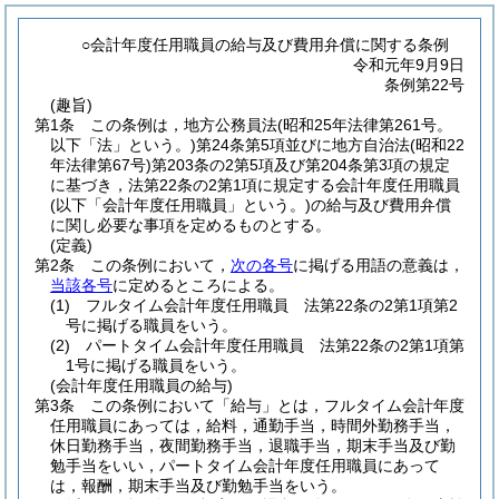
○会計年度任用職員の給与及び費用弁償に関する条例
令和元年9月9日
条例第22号
(趣旨)
第1条
この条例は，地方公務員法
(昭和25年法律第261号。
以下「法」という。)
第24条第5項並びに地方自治法
(昭和22
年法律第67号)
第203条の2第5項及び第204条第3項の規定
に基づき，法第22条の2第1項に規定する会計年度任用職員
(以下「会計年度任用職員」という。)
の給与及び費用弁償
に関し必要な事項を定めるものとする。
(定義)
第2条
この条例において，
次の各号
に掲げる用語の意義は，
当該各号
に定めるところによる。
(1)
フルタイム会計年度任用職員 法第22条の2第1項第2
号に掲げる職員をいう。
(2)
パートタイム会計年度任用職員 法第22条の2第1項第
1号に掲げる職員をいう。
(会計年度任用職員の給与)
第3条
この条例において「給与」とは，フルタイム会計年度
任用職員にあっては，給料，通勤手当，時間外勤務手当，
休日勤務手当，夜間勤務手当，退職手当，期末手当及び勤
勉手当をいい，パートタイム会計年度任用職員にあって
は，報酬，期末手当及び勤勉手当をいう。