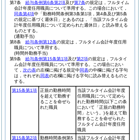
第7条
給与条例第6条第2項
及び
第7条
の規定は，フルタイム
会計年度任用職員について準用する。
この場合において，
同条第4項
中「勤務時間条例第3条第1項，第4条及び第5条
の規定に基づく週休日」とあるのは，「当該フルタイム会
計年度任用職員について定められた週休日」と読み替える
ものとする。
(通勤手当)
第8条
給与条例第12条
の規定は，フルタイム会計年度任用
職員について準用する。
(時間外勤務手当)
第9条
給与条例第15条第1項
及び
第2項
の規定は，フルタイ
ム会計年度任用職員について準用する。
この場合におい
て，
次の表
の左欄に掲げる規定中
同表
の中欄に掲げる字句
は，それぞれ
同表
の右欄に掲げる字句に読み替えるものと
する。
第15条第1項
正規の勤務時間
当該フルタイム会計年度
を超えて勤務す
任用職員について定めら
ることを命ぜら
れた勤務時間
(以下この条
れた職員
において「正規の勤務時
間」という。)
を超えて勤
務することを命ぜられた
フルタイム会計年度任用
職員
第15条第2項
勤務時間条例第5
当該フルタイム会計年度