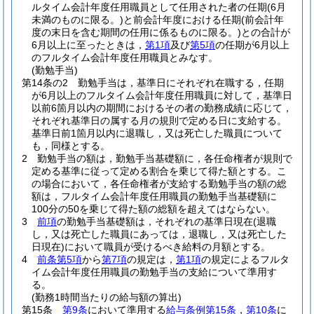
ルタイム会計年度任用職員として任用された者の任期
(6月
未満のものに限る。)
と前会計年度における任期
(前会計年
度の末日を含む期間の任用に係るものに限る。)
との合計が
6月以上に至ったときは，
第1項
及び
第5項
の任期が6月以上
のフルタイム会計年度任用職員とみなす。
(勤勉手当)
第14条の2
勤勉手当は，基準日にそれぞれ在職する，任期
が6月以上のフルタイム会計年度任用職員に対して，基準日
以前6箇月以内の期間におけるその者の勤務成績に応じて，
それぞれ基準日の属する月の規則で定める日に支給する。
基準日前1箇月以内に退職し，又は死亡した職員について
も，同様とする。
2
勤勉手当の額は，勤勉手当基礎額に，各任命権者が規則で
定める基準に従って定める割合を乗じて得た額とする。
こ
の場合において，各任命権者が支給する勤勉手当の額の総
額は，フルタイム会計年度任用職員の勤勉手当基礎額に
100分の50を乗じて得た額の総額を超えてはならない。
3
前項
の勤勉手当基礎額は，それぞれの基準日現在
(退職
し，又は死亡した職員にあっては，退職し，又は死亡した
日現在)
において職員が受けるべき給料の月額とする。
4
前条第5項
から
第7項
の規定は，
第1項
の規定によるフルタ
イム会計年度任用職員の勤勉手当の支給について準用す
る。
(勤務1時間当たりの給与額の算出)
第15条
第9条
において準用する
給与条例第15条
，
第10条
に