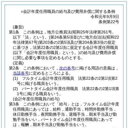
○会計年度任用職員の給与及び費用弁償に関する条例
令和元年9月9日
条例第22号
(趣旨)
第1条
この条例は，地方公務員法
(昭和25年法律第261号。
以下「法」という。)
第24条第5項並びに地方自治法
(昭和22
年法律第67号)
第203条の2第5項及び第204条第3項の規定
に基づき，法第22条の2第1項に規定する会計年度任用職員
(以下「会計年度任用職員」という。)
の給与及び費用弁償
に関し必要な事項を定めるものとする。
(定義)
第2条
この条例において，
次の各号
に掲げる用語の意義は，
当該各号
に定めるところによる。
(1)
フルタイム会計年度任用職員 法第22条の2第1項第2
号に掲げる職員をいう。
(2)
パートタイム会計年度任用職員 法第22条の2第1項第
1号に掲げる職員をいう。
(会計年度任用職員の給与)
第3条
この条例において「給与」とは，フルタイム会計年度
任用職員にあっては，給料，通勤手当，時間外勤務手当，
休日勤務手当，夜間勤務手当，退職手当，期末手当及び勤
勉手当をいい，パートタイム会計年度任用職員にあって
は，報酬，期末手当及び勤勉手当をいう。