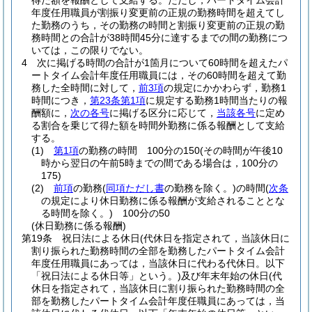
得た額を報酬として支給する。
ただし，パートタイム会計
年度任用職員が割振り変更前の正規の勤務時間を超えてし
た勤務のうち，その勤務の時間と割振り変更前の正規の勤
務時間との合計が38時間45分に達するまでの間の勤務につ
いては，この限りでない。
4
次に掲げる時間の合計が1箇月について60時間を超えたパ
ートタイム会計年度任用職員には，その60時間を超えて勤
務した全時間に対して，
前3項
の規定にかかわらず，勤務1
時間につき，
第23条第1項
に規定する勤務1時間当たりの報
酬額に，
次の各号
に掲げる区分に応じて，
当該各号
に定め
る割合を乗じて得た額を時間外勤務に係る報酬として支給
する。
(1)
第1項
の勤務の時間 100分の150
(その時間が午後10
時から翌日の午前5時までの間である場合は，100分の
175)
(2)
前項
の勤務
(
同項ただし書
の勤務を除く。)
の時間
(
次条
の規定により休日勤務に係る報酬が支給されることとな
る時間を除く。)
100分の50
(休日勤務に係る報酬)
第19条
祝日法による休日
(代休日を指定されて，当該休日に
割り振られた勤務時間の全部を勤務したパートタイム会計
年度任用職員にあっては，当該休日に代わる代休日。以下
「祝日法による休日等」という。)
及び年末年始の休日
(代
休日を指定されて，当該休日に割り振られた勤務時間の全
部を勤務したパートタイム会計年度任職員にあっては，当