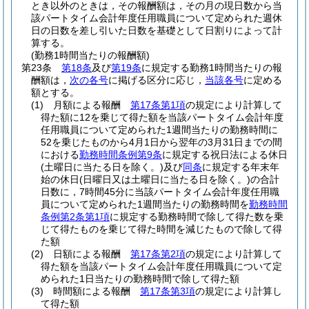
とき以外のときは，その報酬額は，その月の現日数から当
該パートタイム会計年度任用職員について定められた週休
日の日数を差し引いた日数を基礎として日割りによって計
算する。
(勤務1時間当たりの報酬額)
第23条
第18条
及び
第19条
に規定する勤務1時間当たりの報
酬額は，
次の各号
に掲げる区分に応じ，
当該各号
に定める
額とする。
(1)
月額による報酬
第17条第1項
の規定により計算して
得た額に12を乗じて得た額を当該パートタイム会計年度
任用職員について定められた1週間当たりの勤務時間に
52を乗じたものから4月1日から翌年の3月31日までの間
における
勤務時間条例第9条
に規定する祝日法による休日
(土曜日に当たる日を除く。)
及び
同条
に規定する年末年
始の休日
(日曜日又は土曜日に当たる日を除く。)
の合計
日数に，7時間45分に当該パートタイム会計年度任用職
員について定められた1週間当たりの勤務時間を
勤務時間
条例第2条第1項
に規定する勤務時間で除して得た数を乗
じて得たものを乗じて得た時間を減じたもので除して得
た額
(2)
日額による報酬
第17条第2項
の規定により計算して
得た額を当該パートタイム会計年度任用職員について定
められた1日当たりの勤務時間で除して得た額
(3)
時間額による報酬
第17条第3項
の規定により計算し
て得た額