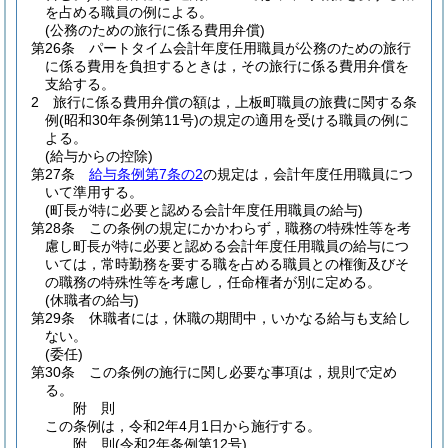
を占める職員の例による。
(公務のための旅行に係る費用弁償)
第26条
パートタイム会計年度任用職員が公務のための旅行
に係る費用を負担するときは，その旅行に係る費用弁償を
支給する。
2
旅行に係る費用弁償の額は，上板町職員の旅費に関する条
例
(昭和30年条例第11号)
の規定の適用を受ける職員の例に
よる。
(給与からの控除)
第27条
給与条例第7条の2
の規定は，会計年度任用職員につ
いて準用する。
(町長が特に必要と認める会計年度任用職員の給与)
第28条
この条例の規定にかかわらず，職務の特殊性等を考
慮し町長が特に必要と認める会計年度任用職員の給与につ
いては，常時勤務を要する職を占める職員との権衡及びそ
の職務の特殊性等を考慮し，任命権者が別に定める。
(休職者の給与)
第29条
休職者には，休職の期間中，いかなる給与も支給し
ない。
(委任)
第30条
この条例の施行に関し必要な事項は，規則で定め
る。
附
則
この条例は，令和2年4月1日から施行する。
附
則
(令和2年
条例第12号)