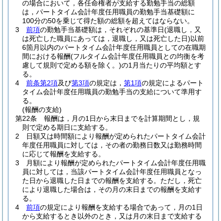
の場合において，各任命権者が支給する勤勉手当の総額
は，パートタイム会計年度任用職員の勤勉手当基礎額に
100分の50を乗じて得た額の総額を超えてはならない。
3
前項
の勤勉手当基礎額は，それぞれの基準日
(退職し，又
は死亡した職員にあっては，退職し，又は死亡した日)
以前
6箇月以内のパートタイム会計年度任用職員としての在職期
間における報酬
(フルタイム会計年度任用職員との均衡を考
慮して規則で定める額を除く。)
の1月当たりの平均額とす
る。
4
前条第2項
及び
第3項
の規定は，
第1項
の規定によるパート
タイム会計年度任用職員の勤勉手当の支給について準用す
る。
(報酬の支給)
第22条
報酬は，月の1日から末日までを計算期間とし，規
則で定める期日に支給する。
2
日額又は時間額により報酬が定められたパートタイム会計
年度任用職員に対しては，その者の勤務日数又は勤務時間
に応じて報酬を支給する。
3
月額により報酬が定められたパートタイム会計年度任用職
員に対しては，当該パートタイム会計年度任用職員となっ
た日から退職した日までの報酬を支給する。
ただし，死亡
により退職した場合は，その月の末日までの報酬を支給す
る。
4
前項
の規定により報酬を支給する場合であって，月の1日
から支給するとき以外のとき，又は月の末日まで支給する