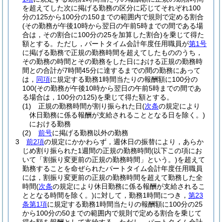
を超えてした次に掲げる勤務の区分に応じてそれぞれ100
分の125から100分の150までの範囲内で規則で定める割合
(その勤務が午後10時から翌日の午前5時までの間である場
合は，その割合に100分の25を加算した割合)
を乗じて得た
額とする。
ただし，パートタイム会計年度任用職員が
第1号
に掲げる勤務で正規の勤務時間を超えてしたもののうち，
その勤務の時間とその勤務をした日における正規の勤務時
間との合計が7時間45分に達するまでの間の勤務にあって
は，
同項
に規定する勤務1時間当たりの報酬額に100分の
100
(その勤務が午後10時から翌日の午前5時までの間であ
る場合は，100分の125)
を乗じて得た額とする。
(1)
正規の勤務時間が割り振られた日
(
次条
の規定により
休日勤務に係る報酬が支給されることとなる日を除く。)
における勤務
(2)
前号
に掲げる勤務以外の勤務
3
前2項
の規定にかかわらず，週休日の振替により，あらか
じめ割り振られた1週間の正規の勤務時間
(以下この項にお
いて「割振り変更前の正規の勤務時間」という。)
を超えて
勤務することを命ぜられたパートタイム会計年度任用職員
には，割振り変更前の正規の勤務時間を超えて勤務した全
時間
(
次条
の規定により休日勤務に係る報酬が支給されるこ
ととなる時間を除く。)
に対して，勤務1時間につき，
第23
条第1項
に規定する勤務1時間当たりの報酬額に100分の25
から100分の50までの範囲内で規則で定める割合を乗じて