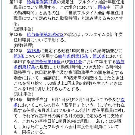
第11条
給与条例第17条
の規定は，フルタイム会計年度任用
職員について準用する。
この場合において，
同条
中「正規
の勤務時間」とあるのは，「当該フルタイム会計年度任用
職員について定められた勤務時間」と読み替えるものとす
る。
(退職手当)
第12条
給与条例第25条の2
の規定は，フルタイム会計年度
任用職員について準用する。
(端数処理)
第13条
第16条
に規定する勤務1時間当たりの給与額並びに
第9条
において準用する
給与条例第15条
，
第10条
において
準用する
給与条例第16条
及び
第11条
において準用する
給与
条例第17条
の規定により勤務1時間につき支給する時間外
勤務手当，休日勤務手当及び夜間勤務手当の額を算定する
場合において，当該額に，50銭未満の端数を生じたときは
これを切り捨て，50銭以上1円未満の端数を生じたときは
これを1円に切り上げるものとする。
(期末手当)
第14条
期末手当は，6月1日及び12月1日
(以下この条及び
次
条
においてこれらの日を「基準日」という。)
にそれぞれ在
職する任期が6月以上のフルタイム会計年度任用職員に対し
て，それぞれ基準日の属する月の規則で定める日に支給す
る。
これらの基準日前1箇月以内に退職し，若しくは失職
し，又は死亡したフルタイム会計年度任用職員について
も，同様とする。