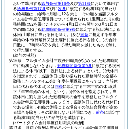
おいて準用する
給与条例第16条
及び
第11条
において準用す
る
給与条例第17条
並びに
次条
に規定する勤務1時間当たり
の給与額は，給料の月額に12を乗じ，その額を当該フルタ
イム会計年度任用職員について定められた1週間当たりの勤
務時間に52を乗じたものから4月1日から翌年の3月31日ま
での間における
勤務時間条例第9条
に規定する祝日法による
休日
(土曜日に当たる日を除く。)
及び
同条
に規定する年末
年始の休日
(日曜日又は土曜日に当たる日を除く。)
の合計
日数に，7時間45分を乗じて得た時間を減じたもので除し
て得た額とする。
(給与の減額)
第16条
フルタイム会計年度任用職員が定められた勤務時間
中に勤務しないときは，
勤務時間条例第9条
に規定する祝日
法による休日
(以下「祝日法による休日」という。)
(代休日
を指定されて，当該休日に割り振られた勤務時間の全部を
勤務したフルタイム会計年度任用職員にあっては，当該休
日に代わる代休日)
又は
同条
に規定する年末年始の休日
(以
下「年末年始の休日」という。)
(代休日を指定されて，当
該休日に割り振られた勤務時間の全部を勤務したフルタイ
ム会計年度任用職員にあっては，当該休日に代わる代休日)
である場合，有給の休暇による場合その他任命権者が定め
る場合を除き，その勤務しない1時間につき，
前条
に規定す
る勤務1時間当たりの給与額を減額する。
(パートタイム会計年度任用職員の報酬)
第17条
月額で報酬を定めるパートタイム会計年度任用職員