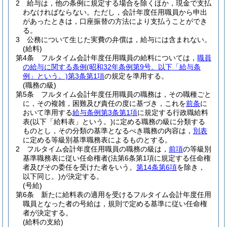
2
給与は，他の条例に規定する場合を除くほか，現金で支払
わなければならない。
ただし，会計年度任用職員から申出
があったときは，口座振替の方法により支払うことができ
る。
3
公務について生じた実費の弁償は，給与には含まれない。
(給料)
第4条
フルタイム会計年度任用職員の給料については，
職員
の給与に関する条例
(昭和32年条例第9号。以下「給与条
例」という。)
第3条第1項
の規定を準用する。
(職務の級)
第5条
フルタイム会計年度任用職員の職務は，その職種ごと
に，その複雑，困難及び責任の度に基づき，これを
前条
に
おいて準用する
給与条例第3条第1項
に規定する行政職給料
表
(以下「給料表」という。)
に定める職務の級に分類する
ものとし，その分類の基準となるべき職務の内容は，
別表
に定める等級別基準職務表によるものとする。
2
フルタイム会計年度任用職員の職務の級は，
前項
の等級別
基準職務表に従い任命権者
(法第6条第1項に規定する任命権
者及びその委任を受けた者をいう。
第14条第6項
を除き，
以下同じ。)
が決定する。
(号給)
第6条
新たに給料表の適用を受けるフルタイム会計年度任用
職員となった者の号給は，規則で定める基準に従い任命権
者が決定する。
(給料の支給)