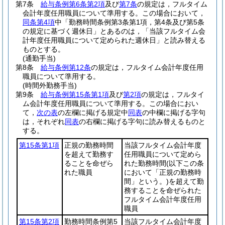
第7条
給与条例第6条第2項
及び
第7条
の規定は，フルタイム
会計年度任用職員について準用する。
この場合において，
同条第4項
中「勤務時間条例第3条第1項，第4条及び第5条
の規定に基づく週休日」とあるのは，「当該フルタイム会
計年度任用職員について定められた週休日」と読み替える
ものとする。
(通勤手当)
第8条
給与条例第12条
の規定は，フルタイム会計年度任用
職員について準用する。
(時間外勤務手当)
第9条
給与条例第15条第1項
及び
第2項
の規定は，フルタイ
ム会計年度任用職員について準用する。
この場合におい
て，
次の表
の左欄に掲げる規定中
同表
の中欄に掲げる字句
は，それぞれ
同表
の右欄に掲げる字句に読み替えるものと
する。
第15条第1項
正規の勤務時間
当該フルタイム会計年度
を超えて勤務す
任用職員について定めら
ることを命ぜら
れた勤務時間
(以下この条
れた職員
において「正規の勤務時
間」という。)
を超えて勤
務することを命ぜられた
フルタイム会計年度任用
職員
第15条第2項
勤務時間条例第5
当該フルタイム会計年度