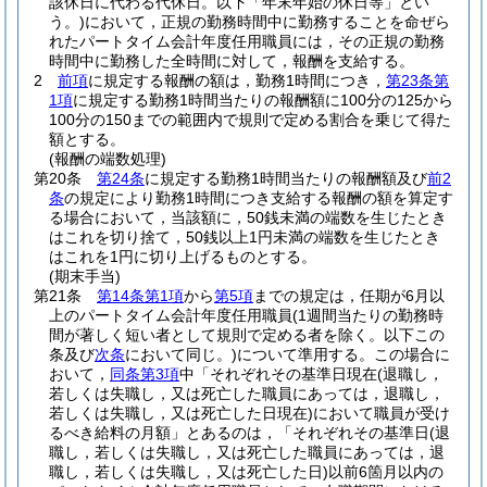
該休日に代わる代休日。以下「年末年始の休日等」とい
う。)
において，正規の勤務時間中に勤務することを命ぜら
れたパートタイム会計年度任用職員には，その正規の勤務
時間中に勤務した全時間に対して，報酬を支給する。
2
前項
に規定する報酬の額は，勤務1時間につき，
第23条第
1項
に規定する勤務1時間当たりの報酬額に100分の125から
100分の150までの範囲内で規則で定める割合を乗じて得た
額とする。
(報酬の端数処理)
第20条
第24条
に規定する勤務1時間当たりの報酬額及び
前2
条
の規定により勤務1時間につき支給する報酬の額を算定す
る場合において，当該額に，50銭未満の端数を生じたとき
はこれを切り捨て，50銭以上1円未満の端数を生じたとき
はこれを1円に切り上げるものとする。
(期末手当)
第21条
第14条第1項
から
第5項
までの規定は，任期が6月以
上のパートタイム会計年度任用職員
(1週間当たりの勤務時
間が著しく短い者として規則で定める者を除く。以下この
条及び
次条
において同じ。)
について準用する。
この場合に
おいて，
同条第3項
中「それぞれその基準日現在
(退職し，
若しくは失職し，又は死亡した職員にあっては，退職し，
若しくは失職し，又は死亡した日現在)
において職員が受け
るべき給料の月額」とあるのは，「それぞれその基準日
(退
職し，若しくは失職し，又は死亡した職員にあっては，退
職し，若しくは失職し，又は死亡した日)
以前6箇月以内の