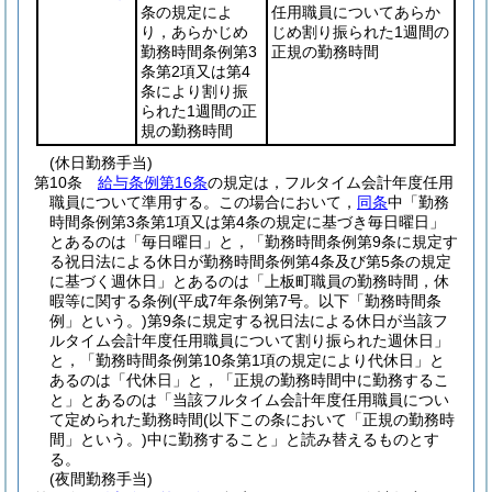
条の規定によ
任用職員についてあらか
り，あらかじめ
じめ割り振られた1週間の
勤務時間条例第3
正規の勤務時間
条第2項又は第4
条により割り振
られた1週間の正
規の勤務時間
(休日勤務手当)
第10条
給与条例第16条
の規定は，フルタイム会計年度任用
職員について準用する。
この場合において，
同条
中「勤務
時間条例第3条第1項又は第4条の規定に基づき毎日曜日」
とあるのは「毎日曜日」と，「勤務時間条例第9条に規定す
る祝日法による休日が勤務時間条例第4条及び第5条の規定
に基づく週休日」とあるのは「上板町職員の勤務時間，休
暇等に関する条例
(平成7年条例第7号。以下「勤務時間条
例」という。)
第9条に規定する祝日法による休日が当該フ
ルタイム会計年度任用職員について割り振られた週休日」
と，「勤務時間条例第10条第1項の規定により代休日」と
あるのは「代休日」と，「正規の勤務時間中に勤務するこ
と」とあるのは「当該フルタイム会計年度任用職員につい
て定められた勤務時間
(以下この条において「正規の勤務時
間」という。)
中に勤務すること」と読み替えるものとす
る。
(夜間勤務手当)