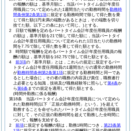
の報酬の額は，基準月額に，当該パートタイム会計年度任
用職員について定められた1週間当たりの勤務時間を
勤務時
間条例第2条第1項
に規定する勤務時間で除して得た数を乗
じて得た額
(1円未満の端数があるときは，その端数を切り
捨てた額。以下この条において同じ。)
とする。
2
日額で報酬を定めるパートタイム会計年度任用職員の報酬
の額は，基準月額を21で除して得た額に，当該パートタイ
ム会計年度任用職員について定められた1日当たりの勤務時
間を7.75で除して得た数を乗じて得た額とする。
3
時間額で報酬を定めるパートタイム会計年度任用職員の報
酬の額は，基準月額を162.75で除して得た額とする。
4
前3項
の「基準月額」とは，これらの規定に規定するパー
トタイム会計年度任用職員の1週間当たりの通常の勤務時間
が
勤務時間条例第2条第1項
に規定する勤務時間と同一であ
るとした場合に，その者の職務の内容及び責任，職務遂行
上必要となる知識，技術及び職務経験等に照らして
第4条
か
ら
第6条
までの規定を適用して得た額とする。
(時間外勤務に係る報酬)
第18条
当該パートタイム会計年度任用職員について定めら
れた勤務時間
(以下「正規の勤務時間」という。)
を超えて
勤務することを命ぜられたパートタイム会計年度任用職員
に対して，その正規の勤務時間を超えて勤務した全時間に
ついて，報酬を支給する。
2
前項
に規定する報酬の額は，勤務1時間につき，
第23条第
1項
に規定する勤務1時間当たりの報酬額に正規の勤務時間