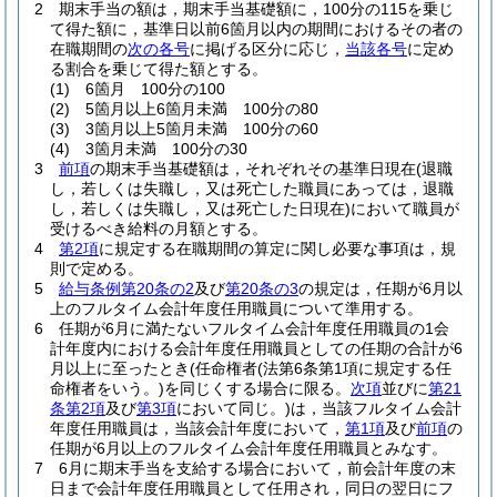
2
期末手当の額は，期末手当基礎額に，100分の115を乗じ
て得た額に，基準日以前6箇月以内の期間におけるその者の
在職期間の
次の各号
に掲げる区分に応じ，
当該各号
に定め
る割合を乗じて得た額とする。
(1)
6箇月 100分の100
(2)
5箇月以上6箇月未満 100分の80
(3)
3箇月以上5箇月未満 100分の60
(4)
3箇月未満 100分の30
3
前項
の期末手当基礎額は，それぞれその基準日現在
(退職
し，若しくは失職し，又は死亡した職員にあっては，退職
し，若しくは失職し，又は死亡した日現在)
において職員が
受けるべき給料の月額とする。
4
第2項
に規定する在職期間の算定に関し必要な事項は，規
則で定める。
5
給与条例第20条の2
及び
第20条の3
の規定は，任期が6月以
上のフルタイム会計年度任用職員について準用する。
6
任期が6月に満たないフルタイム会計年度任用職員の1会
計年度内における会計年度任用職員としての任期の合計が6
月以上に至ったとき
(任命権者
(法第6条第1項に規定する任
命権者をいう。)
を同じくする場合に限る。
次項
並びに
第21
条第2項
及び
第3項
において同じ。)
は，当該フルタイム会計
年度任用職員は，当該会計年度において，
第1項
及び
前項
の
任期が6月以上のフルタイム会計年度任用職員とみなす。
7
6月に期末手当を支給する場合において，前会計年度の末
日まで会計年度任用職員として任用され，同日の翌日にフ