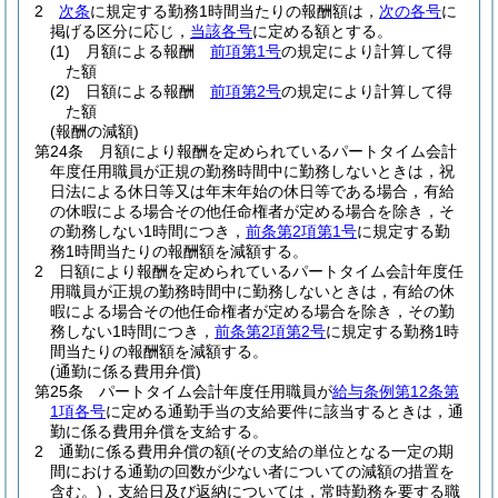
2
次条
に規定する勤務1時間当たりの報酬額は，
次の各号
に
掲げる区分に応じ，
当該各号
に定める額とする。
(1)
月額による報酬
前項第1号
の規定により計算して得
た額
(2)
日額による報酬
前項第2号
の規定により計算して得
た額
(報酬の減額)
第24条
月額により報酬を定められているパートタイム会計
年度任用職員が正規の勤務時間中に勤務しないときは，祝
日法による休日等又は年末年始の休日等である場合，有給
の休暇による場合その他任命権者が定める場合を除き，そ
の勤務しない1時間につき，
前条第2項第1号
に規定する勤
務1時間当たりの報酬額を減額する。
2
日額により報酬を定められているパートタイム会計年度任
用職員が正規の勤務時間中に勤務しないときは，有給の休
暇による場合その他任命権者が定める場合を除き，その勤
務しない1時間につき，
前条第2項第2号
に規定する勤務1時
間当たりの報酬額を減額する。
(通勤に係る費用弁償)
第25条
パートタイム会計年度任用職員が
給与条例第12条第
1項各号
に定める通勤手当の支給要件に該当するときは，通
勤に係る費用弁償を支給する。
2
通勤に係る費用弁償の額
(その支給の単位となる一定の期
間における通勤の回数が少ない者についての減額の措置を
含む。)
，支給日及び返納については，常時勤務を要する職