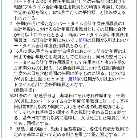
パートタイム会計年度任用職員としての在職期間における
報酬
(フルタイム会計年度任用職員との均衡を考慮して規則
で定める額を除く。)
の1月当たりの平均額」と読み替える
ものとする。
2
任期が6月に満たないパートタイム会計年度任用職員の1
会計年度内における会計年度任用職員としての任期の合計
が6月以上に至ったときは，当該パートタイム会計年度任用
職員は，当該会計年度において，
前項
の任期が6月以上のパ
ートタイム会計年度任用職員とみなす。
3
6月に期末手当を支給する場合において，前会計年度の末
日まで会計年度任用職員として任用され，同日の翌日にパ
ートタイム会計年度任用職員として任用された者の任期
(6
月未満のものに限る。)
と前会計年度における任期
(前会計
年度の末日を含む期間の任用に係るものに限る。)
との合計
が6月以上に至ったときは，
第1項
の任期が6月以上のパー
トタイム会計年度任用職員とみなす。
(勤勉手当)
第21条の2
勤勉手当は，基準日にそれぞれ在職する，任期
が6月以上のパートタイム会計年度任用職員に対して，基準
日以前6箇月以内の期間におけるその者の勤務成績に応じ
て，それぞれ基準日の属する月の規則で定める日に支給す
る。
基準日前1箇月以内に退職し，又は死亡した職員につい
ても，同様とする。
2
勤勉手当の額は，勤勉手当基礎額に，各任命権者が規則で
定める基準に従って定める割合を乗じて得た額とする。
こ