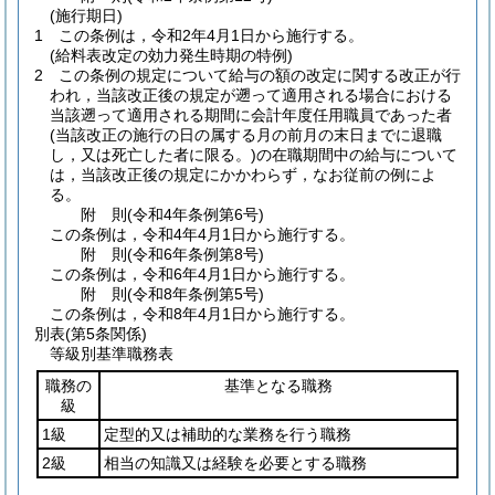
(施行期日)
1
この条例は，令和2年4月1日から施行する。
(給料表改定の効力発生時期の特例)
2
この条例の規定について給与の額の改定に関する改正が行
われ，当該改正後の規定が遡って適用される場合における
当該遡って適用される期間に会計年度任用職員であった者
(当該改正の施行の日の属する月の前月の末日までに退職
し，又は死亡した者に限る。)
の在職期間中の給与について
は，当該改正後の規定にかかわらず，なお従前の例によ
る。
附
則
(令和4年
条例第6号)
この条例は，令和4年4月1日から施行する。
附
則
(令和6年
条例第8号)
この条例は，令和6年4月1日から施行する。
附
則
(令和8年
条例第5号)
この条例は，令和8年4月1日から施行する。
別表
(第5条関係)
等級別基準職務表
職務の
基準となる職務
級
1級
定型的又は補助的な業務を行う職務
2級
相当の知識又は経験を必要とする職務