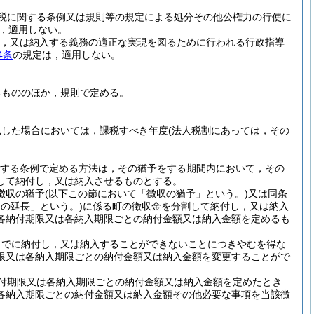
税に関する条例又は規則等の規定による処分その他公権力の行使に
，適用しない。
，又は納入する義務の適正な実現を図るために行われる行政指導
4条
の規定は，適用しない。
るもののほか，規則で定める。
見した場合においては，課税すべき年度
(法人税割にあっては，その
規定する条例で定める方法は，その猶予をする期間内において，その
して納付し，又は納入させるものとする。
徴収の猶予
(以下この節において「徴収の猶予」という。)
又は同条
の延長」という。)
に係る町の徴収金を分割して納付し，又は納入
各納付期限又は各納入期限ごとの納付金額又は納入金額を定めるも
までに納付し，又は納入することができないことにつきやむを得な
限又は各納入期限ごとの納付金額又は納入金額を変更することがで
付期限又は各納入期限ごとの納付金額又は納入金額を定めたとき
各納入期限ごとの納付金額又は納入金額その他必要な事項を当該徴