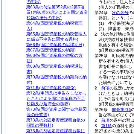
の申出)
うものは，法人と
第63条の3
(法第352条の2第5項
(個人の町民税の非
及び第6項の規定による固定資産
第24条
次の各号
の
税額の按分の申出)
得割」という。)
を
第64条
(固定資産税の納税管理
(1)
生活保護法
(
人)
(2)
障害者，未成
第65条
(固定資産税の納税管理人
2
法の施行地に住
に係る不申告に関する過料)
及び控除対象扶養
第66条
(固定資産税の賦課期日)
親族を有する場合に
第67条
(固定資産税の納期)
(町民税の納税管理
第68条
(固定資産税の徴収の方
第25条
町民税の納
法)
所を有する者
(個
第69条
(固定資産税の納税通知
書を町長に提出し
書)
する一切の事項の
第70条
(固定資産税の納期前の納
を受けなければな
付)
た場合においても
第71条
(固定資産税の減免)
2
前項
の規定にか
第72条
(申請又は申告をしなかっ
けたときは，納税
たことによる固定資産税の不足
にその旨を町長に
税額及び延滞金の徴収)
(町民税の納税管
第73条
(固定資産に関する地籍図
第26条
前条第2項
等の様式等)
当な事由がなくて
第73条の2
(固定資産課税台帳の
2
前項
の過料の額
閲覧の手数料)
3
第1項
の過料を徴
第73条の3
(固定資産課税台帳に
第27条から第30条ま