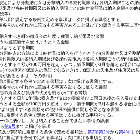
規定により分割納付又は分割納入の各納付期限又は各納入期限ごとの納
期限及び各納付期限又は各納入期限ごとの納付金額又は納入金額その他
続等)
2第1項に規定する条例で定める事項は，次に掲げる事項とする。
1項各号のいずれかに該当する事実があること及びその該当する事実に
納入すべき町の徴収金の年度，種類，納期限及び金額
うち当該猶予を受けようとする金額
けようとする期間
分割納入の方法により納付又は納入を行うかどうか
(分割納付又は分割
納付期限又は各納入期限及び各納付期限又は各納入期限ごとの納付金額
うとする金額が100万円を超え，かつ，猶予期間が3月を超える場合に
在
(その担保が保証人の保証であるときは，保証人の氏名及び住所又は居
情があるときは，その事情)
1項に規定する条例で定める書類は，次に掲げる書類とする。
1項各号のいずれかに該当する事実を証するに足りる書類
他の資産及び負債の状況を明らかにする書類
うとする日前1年間の収入及び支出の実績並びに同日以後の収入及び支
うとする金額が100万円を超え，かつ，猶予期間が3月を超える場合に
定により提出すべき書類その他担保の提供に関し必要となる書類
2項に規定する条例で定める事項は，次に掲げる事項とする。
一時に納付し，又は納入することができない事情の詳細
ら
第6号
までに掲げる事項
2項及び第3項に規定する条例で定める書類は，
第2項第2号
から
第4号
まで
3項に規定する条例で定める事項は，次に掲げる事項とする。