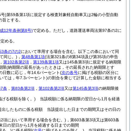
5号)
第59条第1項に規定する検査対象軽自動車又は2輪の小型自動
の旨とする。
平成12年条例第8号)
で定める。
ただし，道路運送車両法第97条の2に
で定める。
53条の7の2
において準用する場合を含む。以下この条において同
て同じ。)
，
第48条第1項
(法第321条の8第34項及び第35項の申告
，
第102条第2項
，
第139条第1項
又は145条第3項に規定する納期限
期限
(納期限の延長があったときは，その延長された納期限とす
日数に応じ，年14.6パーセント
(
次の各号
に掲げる税額の区分に
ては，年7.3パーセント)
の割合を乗じて計算した金額に相当する
。
67条
，
第83条第2項
，
第102条第2項
又は
第145条第3項
の納期限後
掲げる税額を除く。)
当該税額に係る納期限の翌日から1月を経過
提出したものに係る税額 当該提出した日までの期間又はその日の
2第2項において準用する場合を含む。)
，第603条第3項又は第603条
末日の翌日から1月を経過する日までの期間
限る。)
に係る税額
(
次号
に掲げるものを除く。)
当該税額に係る納