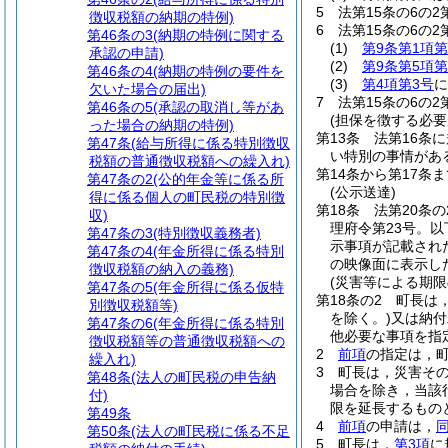
5
法第15条の6の
徴収税額の納期の特例)
6
法第15条の6の
第46条の3
(納期の特例に関する
(1)
第9条第1項第
承認の申請)
(2)
第9条第5項第
第46条の4
(納期の特例の要件を
(3)
第4項第3号
に
欠いた場合の届出)
7
法第15条の6の
第46条の5
(承認の取消し等があ
(担保を徴する必要
った場合の納期の特例)
第13条
法第16条
第47条
(給与所得に係る特別徴収
い特別の事情があ
税額の普通徴収税額への繰入れ)
第14条から第17条ま
第47条の2
(公的年金等に係る所
(公示送達)
得に係る個人の町民税の特別徴
第18条
法第20条
収)
理府令第23号。以
第47条の3
(特別徴収義務者)
示事項が記載され
第47条の4
(年金所得に係る特別
の映像面に表示し
徴収税額の納入の義務)
(災害等による期限
第47条の5
(年金所得に係る仮特
第18条の2
町長は
別徴収税額等)
を除く。)
又は納付
第47条の6
(年金所得に係る特別
他必要な事項を指
徴収税額等の普通徴収税額への
2
前項
の指定は，
繰入れ)
3
町長は，災害そ
第48条
(法人の町民税の申告納
場合を除き，当該
付)
限を延長するもの
第49条
4
前項
の申請は，
第50条
(法人の町民税に係る不足
5
町長は，
第3項
に