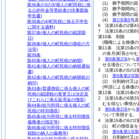
(1)
猶予期間の延
第36条の3の3
(個人の町民税に係
(2)
猶予期間内に
る公的年金等受給者の扶養親族
(3)
猶予期間の延
申告書)
(4)
第1項第5号
及
第36条の4
(町民税に係る不申告
6
法第15条の2第
に関する過料)
7
法第15条の2第
第37条
(個人の町民税の賦課期
第10条
削除
日)
(職権による換価の
第38条
(個人の町民税の徴収の方
第11条
法第15条
法等)
の各月(町長がや
第39条
2
第8条第2項
から
第40条
(個人の町民税の納期)
せる場合について
第41条
(個人の町民税の納税通知
3
法第15条の5の
書)
(1)
第9条第2項第
第42条
(個人の町民税の納期前の
(2)
分割納付又は
納付)
(申請による換価の
第43条
(普通徴収に係る個人の町
第12条
法第15条
民税の賦課額の変更又は決定及
2
法第15条の6第
びこれらに係る延滞金の徴収)
むを得ない事情が
第44条
(給与所得に係る個人の町
3
第8条第2項
から
民税の特別徴収)
ついて準用する。
第45条
(給与所得に係る特別徴収
4
法第15条の6の
義務者の指定等)
(1)
町の徴収金を
第46条
(給与所得に係る特別徴収
(2)
第9条第1項第
税額の納入の義務等)
(3)
分割納付又は
第46条の2
(給与所得に係る特別