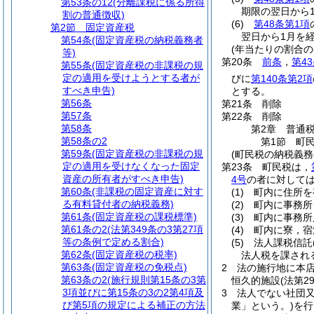
第53条の12
(分離課税に係る所得
期限の翌日から
割の普通徴収)
(6)
第48条第1項
第2節
固定資産税
翌日から1月を
第54条
(固定資産税の納税義務者
(年当たりの割合の
等)
第20条
前条
，
第4
第55条
(固定資産税の非課税の規
定の適用を受けようとする者が
びに
第140条第2項
すべき申告)
とする。
第56条
第21条
削除
第57条
第22条
削除
第58条
第2章
普通
第58条の2
第1節
町
第59条
(固定資産税の非課税の規
(町民税の納税義務
定の適用を受けなくなった固定
第23条
町民税は，
資産の所有者がすべき申告)
4号
の者に対して
第60条
(非課税の固定資産に対す
(1)
町内に住所を
る有料貸付者の納税義務)
(2)
町内に事務所
第61条
(固定資産税の課税標準)
(3)
町内に事務所
第61条の2
(法第349条の3第27項
(4)
町内に寮，宿
等の条例で定める割合)
(5)
法人課税信託
第62条
(固定資産税の税率)
法人税を課され
第63条
(固定資産税の免税点)
2
法の施行地に本
第63条の2
(施行規則第15条の3第
恒久的施設
(法第
3項並びに第15条の3の2第4項及
3
法人でない社団又
び第5項の規定による補正の方法
業」という。)
を行