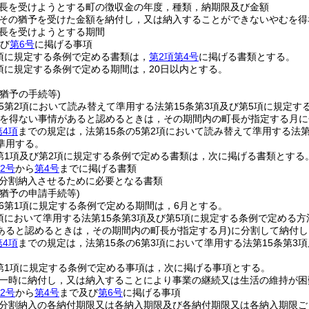
長を受けようとする町の徴収金の年度，種類，納期限及び金額
その猶予を受けた金額を納付し，又は納入することができないやむを得
長を受けようとする期間
び
第6号
に掲げる事項
4項に規定する条例で定める書類は，
第2項第4号
に掲げる書類とする。
8項に規定する条例で定める期間は，20日以内とする。
猶予の手続等)
の5第2項において読み替えて準用する法第15条第3項及び第5項に規定
むを得ない事情があると認めるときは，その期間内の町長が指定する月
第4項
までの規定は，法第15条の5第2項において読み替えて準用する法
準用する。
2第1項及び第2項に規定する条例で定める書類は，次に掲げる書類とする
2号
から
第4号
までに掲げる書類
分割納入させるために必要となる書類
猶予の申請手続等)
の6第1項に規定する条例で定める期間は，6月とする。
3項において準用する法第15条第3項及び第5項に規定する条例で定め
あると認めるときは，その期間内の町長が指定する月)
に分割して納付し
第4項
までの規定は，法第15条の6第3項において準用する法第15条第
2第1項に規定する条例で定める事項は，次に掲げる事項とする。
一時に納付し，又は納入することにより事業の継続又は生活の維持が困
2号
から
第4号
まで及び
第6号
に掲げる事項
分割納入の各納付期限又は各納入期限及び各納付期限又は各納入期限ご