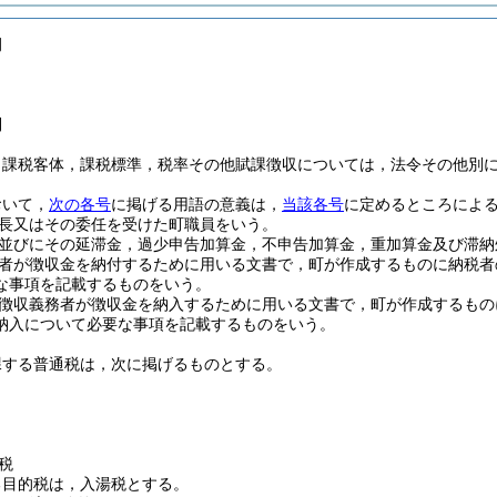
例
則
，課税客体，課税標準，税率その他賦課徴収については，法令その他別
おいて，
次の各号
に掲げる用語の意義は，
当該各号
に定めるところによ
長又はその委任を受けた町職員をいう。
並びにその延滞金，過少申告加算金，不申告加算金，重加算金及び滞納
者が徴収金を納付するために用いる文書で，町が作成するものに納税者
な事項を記載するものをいう。
徴収義務者が徴収金を納入するために用いる文書で，町が作成するもの
納入について必要な事項を記載するものをいう。
課する普通税は，次に掲げるものとする。
税
る目的税は，入湯税とする。