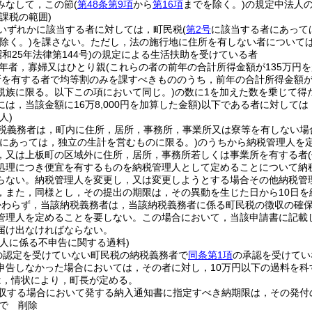
みなして，この節
(
第48条第9項
から
第16項
までを除く。)
の規定中法人
課税の範囲)
いずれかに該当する者に対しては，町民税
(
第2号
に該当する者にあって
除く。)
を課さない。
ただし，法の施行地に住所を有しない者について
昭和25年法律第144号)
の規定による生活扶助を受けている者
年者，寡婦又はひとり親
(これらの者の前年の合計所得金額が135万円
所を有する者で均等割のみを課すべきもののうち，前年の合計所得金額が
親族に限る。以下この項において同じ。)
の数に1を加えた数を乗じて得
は，当該金額に16万8,000円を加算した金額)
以下である者に対しては
人)
税義務者は，町内に住所，居所，事務所，事業所又は寮等を有しない場
人にあっては，独立の生計を営むものに限る。)
のうちから納税管理人を
，又は上板町の区域外に住所，居所，事務所若しくは事業所を有する者
処理につき便宜を有するものを納税管理人として定めることについて納
らない。
納税管理人を変更し，又は変更しようとする場合その他納税管
，また，同様とし，その提出の期限は，その異動を生じた日から10日を
かわらず，当該納税義務者は，当該納税義務者に係る町民税の徴収の確
管理人を定めることを要しない。
この場合において，当該申請書に記載
届け出なければならない。
理人に係る不申告に関する過料)
の認定を受けていない町民税の納税義務者で
同条第1項
の承認を受けてい
申告しなかった場合においては，その者に対し，10万円以下の過料を科
は，情状により，町長が定める。
収する場合において発する納入通知書に指定すべき納期限は，その発付
で
削除