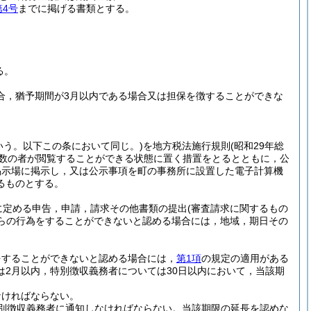
第4号
までに掲げる書類とする。
る。
場合，猶予期間が3月以内である場合又は担保を徴することができな
いう。以下この条において同じ。)
を地方税法施行規則
(昭和29年総
多数の者が閲覧することができる状態に置く措置をとるとともに，公
掲示場に掲示し，又は公示事項を町の事務所に設置した電子計算機
るものとする。
に定める申告，申請，請求その他書類の提出
(審査請求に関するもの
らの行為をすることができないと認める場合には，地域，期日その
をすることができないと認める場合には，
第1項
の規定の適用がある
2月以内，特別徴収義務者については30日以内において，当該期
なければならない。
別徴収義務者に通知しなければならない。
当該期限の延長を認めな