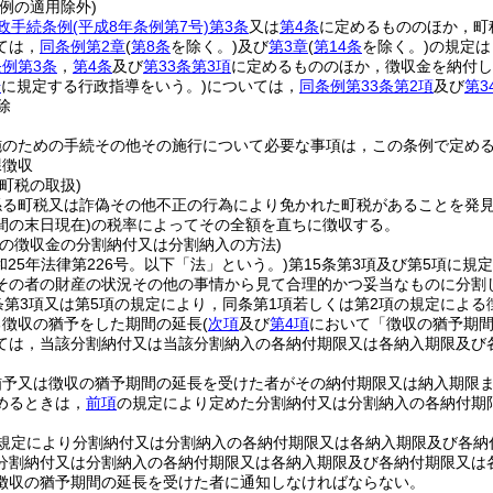
例の適用除外)
政手続条例
(平成8年条例第7号)
第3条
又は
第4条
に定めるもののほか，町
ては，
同条例第2章
(
第8条
を除く。)
及び
第3章
(
第14条
を除く。)
の規定は
例第3条
，
第4条
及び
第33条第3項
に定めるもののほか，徴収金を納付し
号
に規定する行政指導をいう。)
については，
同条例第33条第2項
及び
第3
除
施のための手続その他その施行について必要な事項は，この条例で定め
課徴収
町税の取扱)
係る町税又は詐偽その他不正の行為により免かれた町税があることを発
間の末日現在)
の税率によってその全額を直ちに徴収する。
町の徴収金の分割納付又は分割納入の方法)
和25年法律第226号。以下「法」という。)
第15条第3項及び第5項に
その者の財産の状況その他の事情から見て合理的かつ妥当なものに分割
条第3項又は第5項の規定により，同条第1項若しくは第2項の規定による
る徴収の猶予をした期間の延長
(
次項
及び
第4項
において「徴収の猶予期間
ては，当該分割納付又は当該分割納入の各納付期限又は各納入期限及び
猶予又は徴収の猶予期間の延長を受けた者がその納付期限又は納入期限
めるときは，
前項
の規定により定めた分割納付又は分割納入の各納付期
規定により分割納付又は分割納入の各納付期限又は各納入期限及び各納
分割納付又は分割納入の各納付期限又は各納入期限及び各納付期限又は
徴収の猶予期間の延長を受けた者に通知しなければならない。