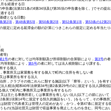
1月を経過する日
の申告書
(法第321条の8第34項及び第35項の申告書を除く。)
でその提出
経過する日
基礎となる日数)
3条第2項
，
第48条第5項
，
第50条第2項
，
第52条第1項
，
第53条の12第2
の規定に定める延滞金の額の計算につきこれらの規定に定める年当たり
税
民税
者等)
第1号
の者に対しては均等割額及び所得割額の合算額により，
第3号
の者
は均等割額により，
第5号
の者に対しては法人税割額により課する。
有する個人
，事業所又は家屋敷を有する個人で町内に住所を有しない者
又は事業所を有する法人
泊所，クラブその他これらに類する施設
(以下「寮等」という。)
を有す
(法人税法
(昭和40年法律第34号)
第2条第29号の2に規定する法人課税
る個人で町内に事務所又は事業所を有するもの
店又は主たる事務所若しくは事業所を有しない法人
(以下この節において
292条第1項第14号に規定する恒久的施設をいう。)
をもって，その事務所
は財団で代表者又は管理人の定めがあり，かつ，令第47条に規定する
うもの
(当該社団又は財団で収益事業を廃止したものを含む。同号にお