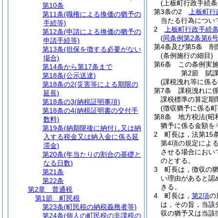
(上板町行政手続条
第10条
第3条の2
上板町行
第11条
(職権による換価の猶予の
当たる行為につい
手続等)
2
上板町行政手続条
第12条
(申請による換価の猶予の
(
同条例第2条第6
申請手続等)
第4条及び第5条
削
第13条
(担保を徴する必要がない
(条例施行の細目)
場合)
第6条
この条例実
第14条から第17条まで
第2節
賦
第18条
(公示送達)
(課税洩れ等に係る
第18条の2
(災害等による期限の
第7条
課税洩れに
延長)
課税標準の算定期
第18条の3
(納税証明事項)
(徴収猶予に係る
第18条の4
(納税証明書の交付手
第8条
地方税法
(昭
数料)
猶予に係る金額を
第19条
(納期限後に納付し又は納
2
町長は，法第15
入する税金又は納入金に係る延
第4項の規定によ
滞金)
させる場合におい
第20条
(年当たりの割合の基礎と
のとする。
なる日数)
3
町長は，徴収の
第21条
い理由があると認
第22条
きる。
第2章
普通税
4
町長は，
第2項
の
第1節
町民税
は，その旨，当該
第23条
(町民税の納税義務者等)
収の猶予又は当該
第24条
(個人の町民税の非課税の