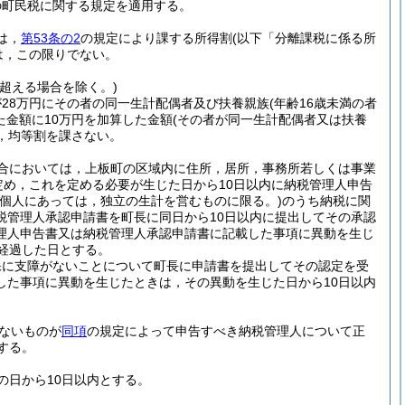
の町民税に関する規定を適用する。
は，
第53条の2
の規定により課する所得割
(以下「分離課税に係る所
は，この限りでない。
を超える場合を除く。)
28万円にその者の同一生計配偶者及び扶養親族
(年齢16歳未満の者
た金額に10万円を加算した金額
(その者が同一生計配偶者又は扶養
，均等割を課さない。
合においては，上板町の区域内に住所，居所，事務所若しくは事業
定め，これを定める必要が生じた日から10日以内に納税管理人申告
(個人にあっては，独立の生計を営むものに限る。)
のうち納税に関
税管理人承認申請書を町長に同日から10日以内に提出してその承認
理人申告書又は納税管理人承認申請書に記載した事項に異動を生じ
経過した日とする。
保に支障がないことについて町長に申請書を提出してその認定を受
した事項に異動を生じたときは，その異動を生じた日から10日以内
ないものが
同項
の規定によって申告すべき納税管理人について正
する。
の日から10日以内とする。