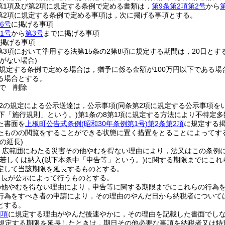
2第1項及び第2項に規定する条例で定める書類は，
第9条第2項第2号
から
2第2項に規定する条例で定める事項は，次に掲げる事項とする。
6号
に掲げる事項
1号
から
第3号
までに掲げる事項
掲げる事項
2第3項において準用する法第15条の2第8項に規定する期間は，20日とす
がない場合)
に規定する条例で定める場合は，猶予に係る金額が100万円以下である
る場合とする。
で
削除
の2の規定による公示送達は，公示事項
(同条第2項に規定する公示事項を
下「施行規則」という。)
第1条の8第1項に規定する方法により不特定
た書面を
上板町公告式条例
(昭和30年条例第1号)
第2条第2項
に規定する
たものの閲覧をすることができる状態に置く措置をとることによってす
の延長)
，広範囲にわたる災害その他やむを得ない理由により，法又はこの条例
若しくは納入
(以下本条中「申告等」という。)
に関する期限までにこれ
定して当該期限を延長するものとする。
町長が公示によって行うものとする。
の他やむを得ない理由により，申告等に関する期限までにこれらの行為
行為をすべき者の申請により，その理由のやんだ日から納税者については
とする。
同項
に規定する理由がやんだ後速やかに，その理由を記載した書面でし
規定する期限を延長したときは，期日その他必要な事項を納税者又は特