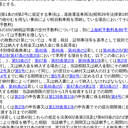
様とする。
則第1条の9第2号に規定する事項は，道路運送車両法
(昭和26年法律第18
の他やむを得ない事由により軽自動車税を滞納している場合においてそ
手数料)
0条の10の納税証明書の交付手数料については，別に
上板町手数料条例
(
ついては手数料を徴しない。
書の枚数の計算については，年度，税目，証明事項等を基準として規則
し又は納入する税金又は納入金に係る延滞金)
特別徴収義務者は，
第40条
，
第46条
，
第46条の2
若しくは
第46条の5
(
第
第1項
(
第47条の5第3項
において準用する場合を含む。以下この条におい
く。)
，
第53条の7
，
第67条
，
第83条第2項
，
第98条第1項
若しくは
第2項
付し，又は納入金を納入する場合には，当該税額又は納入金額にその納
2号
及び
第5号
において同じ。)
の翌日から納付又は納入の日までの期間の
4号
までに掲げる期間並びに
第5号
及び
第6号
に定める日までの期間につい
て納付書によって納付し，又は納入書によって納入しなければならない
6条
，
第46条の2
若しくは
第46条の5
，
第47条の4第1項
，
第53条の7
，
第
入する税額 当該納期限の翌日から1月を経過する日までの期間
若しくは
第2項
の申告書又は
第139条第1項
の申告書に係る税額
(
第4号
に
間
若しくは
第2項
の申告書又は
第139条第1項
の申告書でその提出期限後に
経過する日までの期間
3項若しくは第4項
(これらの規定を法第602条第2項及び第603条の2の
定により徴収を猶予した税額 当該猶予した期間又は当該猶予した期間の
の申告書
(法第321条の8第1項，第2項又は第31項の規定による申告書に