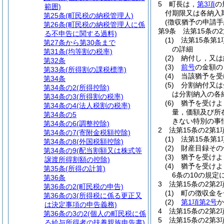
5
町長は，
第3項
の
範囲)
付期限又は各納入
第25条
(町民税の納税管理人)
(徴収猶予の申請手
第26条
(町民税の納税管理人に係
第9条
法第15条の
る不申告に関する過料)
(1)
法第15条第
第27条から第30条まで
の詳細
第31条
(均等割の税率)
(2)
納付し，又は
第32条
(3)
前号
の金額の
第33条
(所得割の課税標準)
(4)
当該猶予を受
第34条
(5)
分割納付又は
第34条の2
(所得控除)
は分割納入の各
第34条の3
(所得割の税率)
(6)
猶予を受けよ
第34条の4
(法人税割の税率)
量，価額及び所
第34条の5
きない特別の事
第34条の6
(調整控除)
2
法第15条の2第
第34条の7
(寄附金税額控除)
(1)
法第15条第
第34条の8
(外国税額控除)
(2)
財産目録その
第34条の9
(配当割額又は株式等
(3)
猶予を受けよ
譲渡所得割額の控除)
(4)
猶予を受けよ
第35条
(所得の計算)
6条の10の規
第36条
3
法第15条の2第
第36条の2
(町民税の申告)
(1)
町の徴収金を
第36条の3
(所得税に係る更正又
(2)
第1項第2号
か
は決定事項の申告義務)
4
法第15条の2第
第36条の3の2
(個人の町民税に係
5
法第15条の2第
る給与所得者の扶養親族申告書)