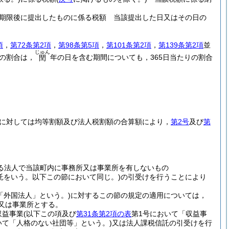
期限後に提出したものに係る税額 当該提出した日又はその日の
項
，
第72条第2項
，
第98条第5項
，
第101条第2項
，
第139条第2項
並
じゅん
の割合は，
年の日を含む期間についても，365日当たりの割合
閏
に対しては均等割額及び法人税割額の合算額により，
第2号
及び
第
る法人で当該町内に事務所又は事業所を有しないもの
信託をいう。以下この節において同じ。)
の引受けを行うことにより
「外国法人」という。)
に対するこの節の規定の適用については，
又は事業所とする。
収益事業
(以下この項及び
第31条第2項の表
第1号において「収益事
いて「人格のない社団等」という。)
又は法人課税信託の引受けを行