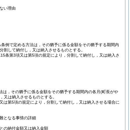
ない理由
する条例で定める方法は，その猶予に係る金額をその猶予する期間内
に分割して納付し，又は納入させるものとする。
第15条第3項又は第5項の規定により，分割して納付し，又は納入さ
。
る方法は，その猶予に係る金額をその猶予する期間内の各月
(町長がや
，又は納入させるものとする。
3項又は第5項の規定により，分割して納付し，又は納入させる場合に
難となる事情の詳細
との納付金額又は納入金額