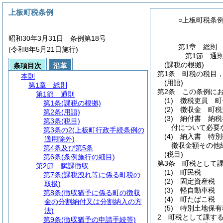
上板町税条例
○上板町税条
昭和30年3月31日 条例第18号
第1章
総則
(令和8年5月21日施行)
第1節
通
(課税の根拠)
条項目次
沿革
第1条
町税の税目
本則
(用語)
第1章
総則
第2条
この条例に
第1節
通則
(1)
徴税吏員 町
第1条
(課税の根拠)
(2)
徴収金 町税
第2条
(用語)
(3)
納付書 納税
第3条
(税目)
付について必要
第3条の2
(上板町行政手続条例の
(4)
納入書 特別
適用除外)
徴収金額その他
第4条及び第5条
(税目)
第6条
(条例施行の細目)
第3条
町税として
第2節
賦課徴収
(1)
町民税
第7条
(課税洩れ等に係る町税の
(2)
固定資産税
取扱)
(3)
軽自動車税
第8条
(徴収猶予に係る町の徴収
(4)
町たばこ税
金の分割納付又は分割納入の方
(5)
特別土地保有
法)
2
町税として課す
第9条
(徴収猶予の申請手続等)