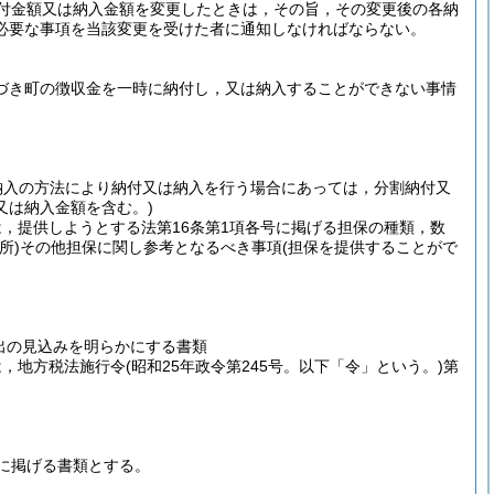
付金額又は納入金額を変更したときは，その旨，その変更後の各納
必要な事項を当該変更を受けた者に通知しなければならない。
基づき町の徴収金を一時に納付し，又は納入することができない事情
納入の方法により納付又は納入を行う場合にあっては，分割納付又
又は納入金額を含む。)
は，提供しようとする法第16条第1項各号に掲げる担保の種類，数
所)
その他担保に関し参考となるべき事項
(担保を提供することがで
出の見込みを明らかにする書類
は，地方税法施行令
(昭和25年政令第245号。以下「令」という。)
第
に掲げる書類とする。