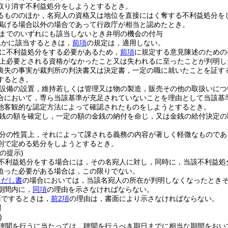
取り消す不利益処分をしようとするとき。
るもののほか，名宛人の資格又は地位を直接にはく奪する不利益処分を
掲げる場合以外の場合であって行政庁が相当と認めたとき。
までのいずれにも該当しないとき弁明の機会の付与
れかに該当するときは，
前項
の規定は，適用しない。
に不利益処分をする必要があるため，
前項
に規定する意見陳述のための
上必要とされる資格がなかったこと又は失われるに至ったことが判明し
喪失の事実が裁判所の判決書又は決定書，一定の職に就いたことを証す
するとき。
設備の設置，維持若しくは管理又は物の製造，販売その他の取扱いにつ
合において，専ら当該基準が充足されていないことを理由として当該基
他客観的な認定方法によって確認されたものをしようとするとき。
銭の額を確定し，一定の額の金銭の納付を命じ，又は金銭の給付決定の
分の性質上，それによって課される義務の内容が著しく軽微なものであ
則で定める処分をしようとするとき。
の提示)
不利益処分をする場合には，その名宛人に対し，同時に，当該不利益処
迫った必要がある場合は，この限りでない。
ただし書
の場合においては，当該名宛人の所在が判明しなくなったとき
期間内に，
同項
の理由を示さなければならない。
面でするときは，
前2項
の理由は，書面により示さなければならない。
聞
)
聴聞を行うに当たっては，聴聞を行うべき期日までに相当な期間をおい