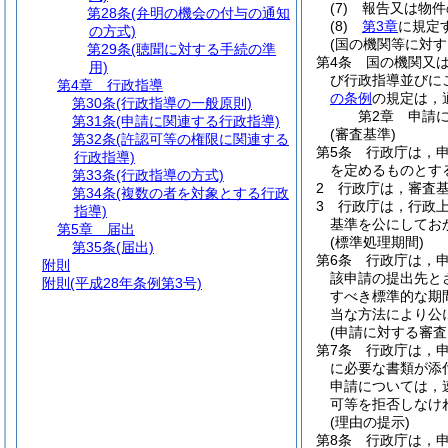
(7)
報告又は物件
第28条
(弁明の機会の付与の通知
(8)
第3章
に規定
の方式)
(国の機関等に対す
第29条
(聴聞に対する手続の準
第4条
国の機関又
用)
び行政指導並びに
第4章
行政指導
の条例
の規定は，
第30条
(行政指導の一般原則)
第2章
申請
第31条
(申請に関連する行政指導)
(審査基準)
第32条
(許認可等の権限に関連する
第5条
行政庁は，
行政指導)
を定めるものとす
第33条
(行政指導の方式)
2
行政庁は，審査
第34条
(複数の者を対象とする行政
3
行政庁は，行政
指導)
基準を公にしてお
第5章
届出
(標準処理期間)
第35条
(届出)
第6条
行政庁は，
附則
該申請の提出先と
附則
(平成28年条例第3号)
すべき標準的な期間
当な方法により公
(申請に対する審査
第7条
行政庁は，
に必要な書類が添
申請については，
可等を拒否しなけ
(理由の提示)
第8条
行政庁は，