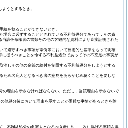
しようとするとき。
手続を執ることができないとき。
た場合に必ずすることとされている不利益処分であって，その資
る当該任命権者の書類その他の客観的な資料により直接証明された
いて遵守すべき事項が条例等において技術的な基準をもって明確
準に従うべきことを命ずる不利益処分であってその不充足の事実が
取消しその他の金銭の給付を制限する不利益処分をしようとする
るため名宛人となるべき者の意見をあらかじめ聴くことを要しな
分の理由を示さなければならない。
ただし，当該理由を示さないで
その他処分後において理由を示すことが困難な事情があるときを除
て，不利益処分の名宛人となるべき者に対し，次に掲げる事項を書