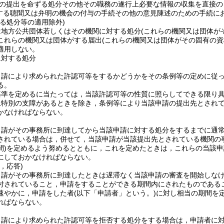
の提出を命ずる処分その他その職務の遂行上必要な情報の収集を直接の
する聴聞又は弁明の機会の付与の手続その他の意見陳述のための手続に
る処分等の適用除外)
は地方公共団体若しくはその機関に対する処分
(これらの機関又は団体が
これらの機関又は団体がする届出
(これらの機関又は団体がその固有の
適用しない。
に対する処分
申請により求められた許認可等をするかどうかをその条例等の定めに従
る。
基準を定めるに当たっては，当該許認可等の性質に照らしてできる限り
上特別の支障があるときを除き，条例等により当該申請の提出先とされ
かなければならない。
申請がその事務所に到達してから当該申請に対する処分をするまでに通
されている場合は，併せて，当該申請が当該提出先とされている機関の
)
を定めるよう努めるとともに，これを定めたときは，これらの当該申
にしておかなければならない。
，応答)
申請がその事務所に到達したときは遅滞なく当該申請の審査を開始しな
付されていること，申請をすることができる期間内にされたものである
速やかに，申請をした者
(以下「申請者」という。)
に対し相当の期間を
ればならない。
申請により求められた許認可等を拒否する処分をする場合は，申請者に