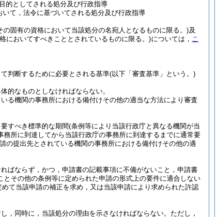
目的としてされる処分及び行政指導
おいて，法令に基づいてされる処分及び行政指導
その固有の資格において当該処分の名宛人となるものに限る。)
及
資格においてすべきこととされているものに限る。)
については，
こ
って判断するために必要とされる基準
(以下「審査基準」という。)
具体的なものとしなければならない。
ている機関の事務所における備付けその他の適当な方法により審査
常要すべき標準的な期間
(条例等により当該行政庁と異なる機関が当
事務所に到達してから当該行政庁の事務所に到達するまでに通常要
請の提出先とされている機関の事務所における備付けその他の適
ければならず，かつ，申請書の記載事項に不備がないこと，申請書
ことその他の条例等に定められた申請の形式上の要件に適合しない
定めて当該申請の補正を求め，又は当該申請により求められた許認
対し，同時に，当該処分の理由を示さなければならない。
ただし，