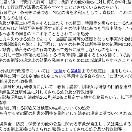
に基づき，行政庁の許可，認可，免許その他の自己に対し何らかの利益
対して行政庁が諾否の応答をすべきこととされているものをいう。
行政庁が，条例等に基づき，特定の者を名宛人として，直接に，これに
するものを除く。
為及び事実上の行為をするに当たりその範囲，時期等を明らかにするた
求められた許認可等を拒否する処分その他申請に基づき当該申請をした
るべき者の同意の下にすることとされている処分
効力を失わせる処分であって，当該許認可等の基礎となった事実が消滅
の機関
(議会を除く。以下同じ。)
がその任務又は所掌事務の範囲内にお
，勧告，助言その他の行為であって処分に該当しないものをいう。
に対し一定の事項の通知をする行為
(申請に該当するものを除く。)
であ
定の条例等の規定上の効果を発生させるためには当該通知をすべきこと
処分及び行政指導については，
次章
から
第4章
までの規定は，適用しない
事件に関する法令
(他の法令において準用する場合を含む。)
に基づいて
処分及び行政指導
，訓練所又は研修所において，教育，講習，訓練又は研修の目的を達成
訓練生又は研修生に対してされる処分及び行政指導
務員法
(昭和25年法律第261号)
第2条に規定する地方公務員をいう。以下同
指導
技能に関する試験又は検定の結果についての処分
を有する者の間の利害の調整を目的として法令の規定に基づいてされる
境保全，防疫，保安その他の公益に関わる事象が発生し，又は発生する
又は条例上直接に与えられた職員によってされる処分及び行政指導