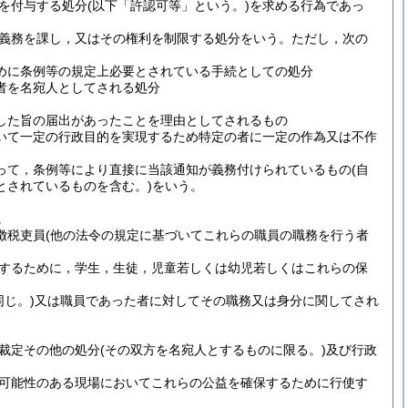
を付与する処分
(以下「許認可等」という。)
を求める行為であっ
義務を課し，又はその権利を制限する処分をいう。
ただし，次の
めに条例等の規定上必要とされている手続としての処分
者を名宛人としてされる処分
した旨の届出があったことを理由としてされるもの
いて一定の行政目的を実現するため特定の者に一定の作為又は不作
って，条例等により直接に当該通知が義務付けられているもの
(自
とされているものを含む。)
をいう。
。
徴税吏員
(他の法令の規定に基づいてこれらの職員の職務を行う者
するために，学生，生徒，児童若しくは幼児若しくはこれらの保
じ。)
又は職員であった者に対してその職務又は身分に関してされ
裁定その他の処分
(その双方を名宛人とするものに限る。)
及び行政
可能性のある現場においてこれらの公益を確保するために行使す