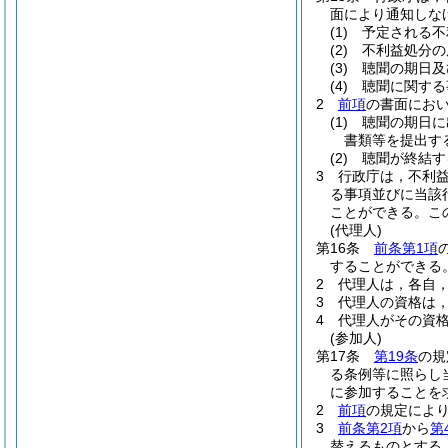
面により通知しな
(1)
予定される不
(2)
不利益処分の
(3)
聴聞の期日及
(4)
聴聞に関する
2
前項
の書面にお
(1)
聴聞の期日に
書類等を提出す
(2)
聴聞が終結す
3
行政庁は，不利
る事項並びに当該
ことができる。
こ
(代理人)
第16条
前条第1項
することができる
2
代理人は，各自
3
代理人の資格は
4
代理人がその資
(参加人)
第17条
第19条
の規
る条例等に照らし
に参加することを
2
前項
の規定によ
3
前条第2項
から
第
替えるものとする