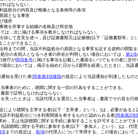
ければならない。
利益処分の内容及び根拠となる条例等の条項
原因となる事実
び場所
事務を所掌する組織の名称及び所在地
いては，次に掲げる事項を教示しなければならない。
出頭して意見を述べ，及び証拠書類又は証拠物
(以下「証拠書類等」とい
ることができること。
る時までの間，当該不利益処分の原因となる事実を証する資料の閲覧を
益処分の名宛人となるべき者の所在が判明しない場合においては，
第1項
行政庁が
同項各号
に掲げる事項を記載した書面をいつでもその者に交付
の場合においては，掲示を始めた日から2週間を経過したときに，当該
の通知を受けた者
(
同条第3項後段
の規定により当該通知が到達したものと
。
，当事者のために，聴聞に関する一切の行為をすることができる。
，書面で証明しなければならない。
格を失ったときは，当該代理人を選任した当事者は，書面でその旨を行
定により聴聞を主宰する者
(以下「主宰者」という。)
は，必要があると
当該不利益処分につき利害関係を有するものと認められる者
(
同条第2項
求め，又は当該聴聞に関する手続に参加することを許可することができ
り当該聴聞に関する手続に参加する者
(以下「参加人」という。)
は，代理
4項
までの規定は，
前項
の代理人について準用する。
この場合において
。