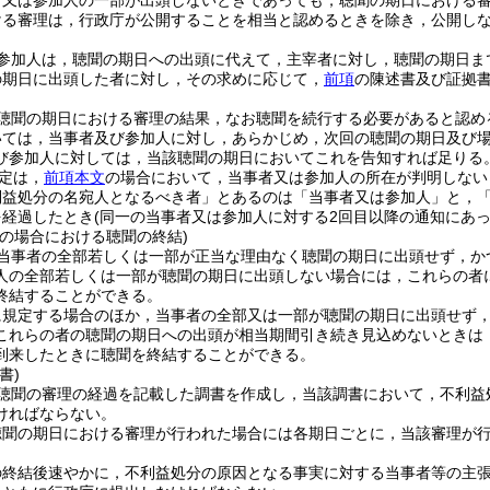
者又は参加人の一部が出頭しないときであっても，聴聞の期日における
ける審理は，行政庁が公開することを相当と認めるときを除き，公開し
参加人は，聴聞の期日への出頭に代えて，主宰者に対し，聴聞の期日ま
の期日に出頭した者に対し，その求めに応じて，
前項
の陳述書及び証拠
聴聞の期日における審理の結果，なお聴聞を続行する必要があると認め
いては，当事者及び参加人に対し，あらかじめ，次回の聴聞の期日及び
び参加人に対しては，当該聴聞の期日においてこれを告知すれば足りる
定は，
前項本文
の場合において，当事者又は参加人の所在が判明しない
利益処分の名宛人となるべき者」とあるのは「当事者又は参加人」と，「
を経過したとき
(同一の当事者又は参加人に対する2回目以降の通知にあ
等の場合における聴聞の終結)
当事者の全部若しくは一部が正当な理由なく聴聞の期日に出頭せず，か
人の全部若しくは一部が聴聞の期日に出頭しない場合には，これらの者
終結することができる。
に規定する場合のほか，当事者の全部又は一部が聴聞の期日に出頭せず
これらの者の聴聞の期日への出頭が相当期間引き続き見込めないときは
到来したときに聴聞を終結することができる。
書)
聴聞の審理の経過を記載した調書を作成し，当該調書において，不利益
ければならない。
聴聞の期日における審理が行われた場合には各期日ごとに，当該審理が
の終結後速やかに，不利益処分の原因となる事実に対する当事者等の主