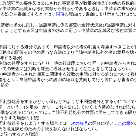
た許認可等の要件又は公にされた審査基準が数量的指標その他の客観的
が申請書の記載又は添付書類から明らかであるときは，申請者の求めが
する処分を書面でするときは，
同項
の理由は，書面により示さなければ
申請者の求めに応じ，当該申請に係る審査の進行状況及び当該申請に対
をしようとする者又は申請者の求めに応じ，申請書の記載及び添付書類
申請に対する処分であって，申請者以外の者の利害を考慮すべきことが
公聴会の開催その他の適当な方法により当該申請者以外の者の意見を聴
与する処分)
申請の処理をするに当たり，他の行政庁において同一の申請者からされ
いての審査又は判断を殊更に遅延させるようなことをしてはならない。
一の申請者からされた相互に関連する複数の申請に対する処分について複
絡をとり，当該申請者からの説明の聴取を共同して行う等により審査の
益処分
則
不利益処分をするかどうか又はどのような不利益処分とするかについて
準」という。)
を定め，かつ，これを公にしておくよう努めなければなら
基準を定めるに当たっては，当該不利益処分の性質に照らしてできる限
うとする場合の手続)
不利益処分をしようとする場合には，
次の各号
の区分に従い，
この章
の
める意見陳述のための手続を執らなければならない。
に該当するとき聴聞