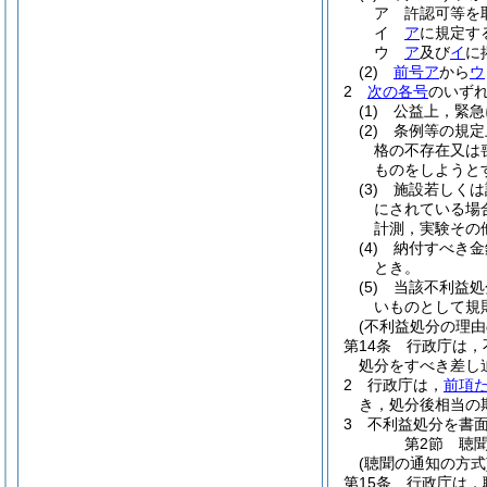
ア
許認可等を
イ
ア
に規定す
ウ
ア
及び
イ
に
(2)
前号ア
から
ウ
2
次の各号
のいず
(1)
公益上，緊急
(2)
条例等の規定
格の不存在又は
ものをしようと
(3)
施設若しくは
にされている場
計測，実験その
(4)
納付すべき金
とき。
(5)
当該不利益処
いものとして規
(不利益処分の理由
第14条
行政庁は，
処分をすべき差し
2
行政庁は，
前項
き，処分後相当の
3
不利益処分を書
第2節
聴
(聴聞の通知の方式
第15条
行政庁は，