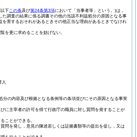
(以下
この条
及び
第24条第3項
において「当事者等」という。)
は，
した調査の結果に係る調書その他の当該不利益処分の原因となる事
益を害するおそれがあるときその他正当な理由があるときでなけれ
閲覧を更に求めることを妨げない。
督人
処分の内容及び根拠となる条例等の条項並びにその原因となる事実
並びに主宰者の許可を得て行政庁の職員に対し質問を発することが
することができる。
し質問を発し，意見の陳述若しくは証拠書類等の提出を促し，又は