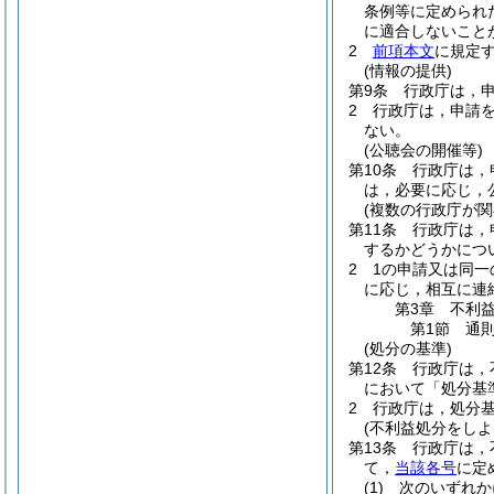
条例等に定められ
に適合しないこと
2
前項本文
に規定
(情報の提供)
第9条
行政庁は，
2
行政庁は，申請
ない。
(公聴会の開催等)
第10条
行政庁は，
は，必要に応じ，
(複数の行政庁が関
第11条
行政庁は，
するかどうかにつ
2
1の申請又は同
に応じ，相互に連
第3章
不利
第1節
通
(処分の基準)
第12条
行政庁は，
において「処分基
2
行政庁は，処分
(不利益処分をしよ
第13条
行政庁は，
て，
当該各号
に定
(1)
次のいずれか