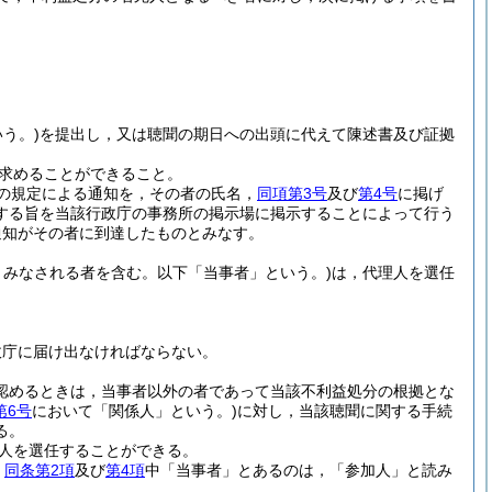
う。)
を提出し，又は聴聞の期日への出頭に代えて陳述書及び証拠
求めることができること。
の規定による通知を，その者の氏名，
同項第3号
及び
第4号
に掲げ
する旨を当該行政庁の事務所の掲示場に掲示することによって行う
通知がその者に到達したものとみなす。
みなされる者を含む。以下「当事者」という。)
は，代理人を選任
政庁に届け出なければならない。
認めるときは，当事者以外の者であって当該不利益処分の根拠とな
第6号
において「関係人」という。)
に対し，当該聴聞に関する手続
る。
人を選任することができる。
，
同条第2項
及び
第4項
中「当事者」とあるのは，「参加人」と読み