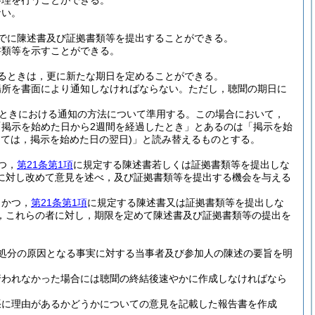
審理を行うことができる。
ない。
でに陳述書及び証拠書類等を提出することができる。
書類等を示すことができる。
るときは，更に新たな期日を定めることができる。
場所を書面により通知しなければならない。
ただし，聴聞の期日に
。
ときにおける通知の方法について準用する。
この場合において，
掲示を始めた日から2週間を経過したとき」とあるのは「掲示を始
っては，掲示を始めた日の翌日)
」と読み替えるものとする。
つ，
第21条第1項
に規定する陳述書若しくは証拠書類等を提出しな
に対し改めて意見を述べ，及び証拠書類等を提出する機会を与える
，かつ，
第21条第1項
に規定する陳述書又は証拠書類等を提出しな
，これらの者に対し，期限を定めて陳述書及び証拠書類等の提出を
処分の原因となる事実に対する当事者及び参加人の陳述の要旨を明
行われなかった場合には聴聞の終結後速やかに作成しなければなら
張に理由があるかどうかについての意見を記載した報告書を作成