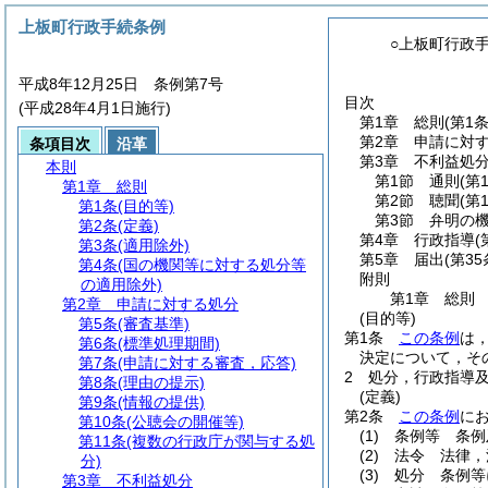
上板町行政手続条例
○上板町行政
平成8年12月25日 条例第7号
目次
(平成28年4月1日施行)
第1章
総則
(第1
第2章
申請に対
条項目次
沿革
第3章
不利益処
本則
第1節
通則
(第
第1章
総則
第2節
聴聞
(第
第1条
(目的等)
第3節
弁明の
第2条
(定義)
第4章
行政指導
(
第3条
(適用除外)
第5章
届出
(第35
第4条
(国の機関等に対する処分等
附則
の適用除外)
第1章
総則
第2章
申請に対する処分
(目的等)
第5条
(審査基準)
第1条
この条例
は
第6条
(標準処理期間)
決定について，そ
第7条
(申請に対する審査，応答)
2
処分，行政指導
第8条
(理由の提示)
(定義)
第9条
(情報の提供)
第2条
この条例
に
第10条
(公聴会の開催等)
(1)
条例等 条例
第11条
(複数の行政庁が関与する処
(2)
法令 法律，
分)
(3)
処分 条例等
第3章
不利益処分