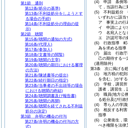
(4)
申請 条例等
第1節
通則
て，当該行為に
第12条
(処分の基準)
(5)
不利益処分 
第13条
(不利益処分をしようとす
いずれかに該当
る場合の手続)
ア
事実上の行
第14条
(不利益処分の理由の提
イ
申請により
示)
ウ
名宛人とな
第2節
聴聞
エ
許認可等の
第15条
(聴聞の通知の方式)
(6)
行政指導 町
第16条
(代理人)
為を求める指導
第17条
(参加人)
(7)
届出 行政庁
第18条
(文書等の閲覧)
己の期待する一
第19条
(聴聞の主宰)
(適用除外)
第20条
(聴聞の期日における審理
第3条
次に掲げる
の方法)
(1)
地方税の犯則
第21条
(陳述書等の提出)
を含む。)
がする
第22条
(続行期日の指定)
(2)
学校，講習所
第23条
(当事者の不出頭等の場合
護者，講習生，
における聴聞の終結)
(3)
職員
(地方公
第24条
(聴聞調書及び報告書)
る処分及び行政
第25条
(聴聞の再開)
(4)
専ら人の学識
第26条
(聴聞を経てされる不利益
(5)
相反する利害
処分の決定)
指導
第3節
弁明の機会の付与
(6)
公衆衛生，環
第27条
(弁明の機会の付与の方
べき権限を法律
式)