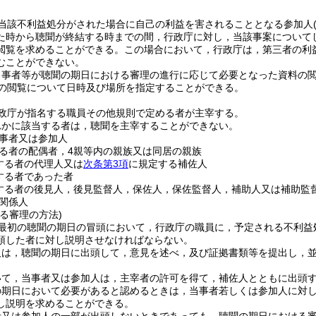
当該不利益処分がされた場合に自己の利益を害されることとなる参加人
た時から聴聞が終結する時までの間，行政庁に対し，当該事案について
閲覧を求めることができる。
この場合において，行政庁は，第三者の利
むことができない。
当事者等が聴聞の期日における審理の進行に応じて必要となった資料の
の閲覧について日時及び場所を指定することができる。
政庁が指名する職員その他規則で定める者が主宰する。
れかに該当する者は，聴聞を主宰することができない。
事者又は参加人
る者の配偶者，4親等内の親族又は同居の親族
する者の代理人又は
次条第3項
に規定する補佐人
する者であった者
する者の後見人，後見監督人，保佐人，保佐監督人，補助人又は補助監
関係人
る審理の方法)
最初の聴聞の期日の冒頭において，行政庁の職員に，予定される不利益
頭した者に対し説明させなければならない。
人は，聴聞の期日に出頭して，意見を述べ，及び証拠書類等を提出し，
いて，当事者又は参加人は，主宰者の許可を得て，補佐人とともに出頭
の期日において必要があると認めるときは，当事者若しくは参加人に対
し説明を求めることができる。