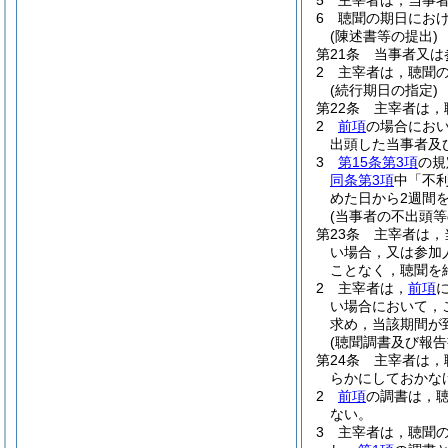
5
主宰者は，当事
6
聴聞の期日にお
(陳述書等の提出)
第21条
当事者又は
2
主宰者は，聴聞
(続行期日の指定)
第22条
主宰者は，
2
前項
の場合にお
出頭した当事者及
3
第15条第3項
の規
同条第3項
中「不
めた日から2週間
(当事者の不出頭
第23条
主宰者は，
い場合，又は参加
ことなく，聴聞を
2
主宰者は，
前項
い場合において，
求め，当該期間が
(聴聞調書及び報告
第24条
主宰者は，
らかにしておかな
2
前項
の調書は，
ない。
3
主宰者は，聴聞