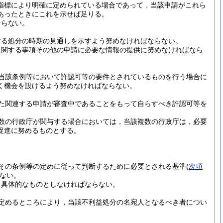
指標により明確に定められている場合であって，当該申請がこれら
あったときにこれを示せば足りる。
ならない。
する処分の時期の見通しを示すよう努めなければならない。
に関する事項その他の申請に必要な情報の提供に努めなければなら
当該条例等において許認可等の要件とされているものを行う場合に
く機会を設けるよう努めなければならない。
た関連する申請が審査中であることをもって自らすべき許認可等を
数の行政庁が関与する場合においては，当該複数の行政庁は，必要
促進に努めるものとする。
その条例等の定めに従って判断するために必要とされる基準
(
次項
ない。
り具体的なものとしなければならない。
定めるところにより，当該不利益処分の名宛人となるべき者につい