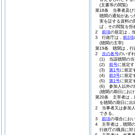
(文書等の閲覧)
第18条
当事者及び
聴聞の通知があっ
実を証する資料の
ば，その閲覧を拒
2
前項
の規定は，
3
行政庁は，
前2項
(聴聞の主宰)
第19条
聴聞は，行
2
次の各号
のいず
(1)
当該聴聞の当
(2)
前号
に規定す
(3)
第1号
に規定
(4)
前3号
に規定
(5)
第1号
に規定
(6)
参加人以外の
(聴聞の期日におけ
第20条
主宰者は，
を聴聞の期日に出
2
当事者又は参加
できる。
3
前項
の場合にお
4
主宰者は，聴聞
行政庁の職員に対