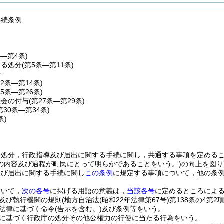
手続条例
条―第4条)
する処分
(第5条―第11条)
分
12条―第14条)
15条―第26条)
機会の付与
(第27条―第29条)
第30条―第34条)
条)
，処分，行政指導及び届出に関する手続に関し，共通する事項を定める
の内容及び過程が町民にとって明らかであることをいう。)
の向上を図り
及び届出に関する手続に関し
この条例
に規定する事項について，他の条
おいて，
次の各号
に掲げる用語の意義は，
当該各号
に定めるところによ
及び執行機関の規則
(地方自治法
(昭和22年法律第67号)
第138条の4第
法律に基づく命令
(告示を含む。)
及び条例等をいう。
に基づく行政庁の処分その他公権力の行使に当たる行為をいう。