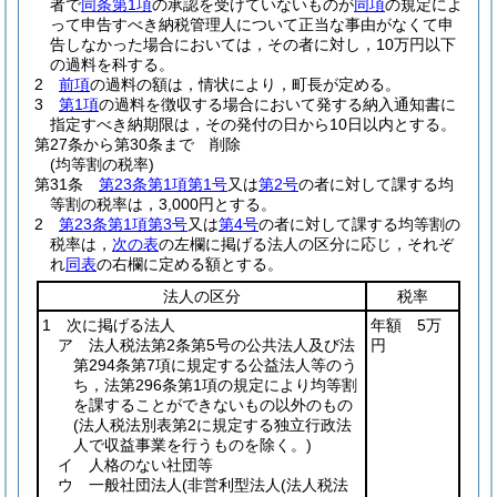
者で
同条第1項
の承認を受けていないものが
同項
の規定によ
って申告すべき納税管理人について正当な事由がなくて申
告しなかった場合においては，その者に対し，10万円以下
の過料を科する。
2
前項
の過料の額は，情状により，町長が定める。
3
第1項
の過料を徴収する場合において発する納入通知書に
指定すべき納期限は，その発付の日から10日以内とする。
第27条から第30条まで
削除
(均等割の税率)
第31条
第23条第1項第1号
又は
第2号
の者に対して課する均
等割の税率は，3,000円とする。
2
第23条第1項第3号
又は
第4号
の者に対して課する均等割の
税率は，
次の表
の左欄に掲げる法人の区分に応じ，それぞ
れ
同表
の右欄に定める額とする。
法人の区分
税率
1 次に掲げる法人
年額 5万
ア 法人税法第2条第5号の公共法人及び法
円
第294条第7項に規定する公益法人等のう
ち，法第296条第1項の規定により均等割
を課することができないもの以外のもの
(法人税法別表第2に規定する独立行政法
人で収益事業を行うものを除く。)
イ 人格のない社団等
ウ 一般社団法人
(非営利型法人
(法人税法