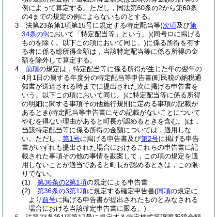
例によって算定する。
ただし，同法第60条の2から第60条
の4までの規定の例によらないものとする。
3
法第23条第1項第15号に規定する特定配当等
(
次項
及び
第
34条の9
において「特定配当等」という。)
(同号ロに掲げる
ものを除く。以下この項において同じ。)
に係る所得を有す
る者に係る総所得金額は，当該特定配当等に係る所得の金
額を除外して算定する。
4
前項
の規定は，特定配当等に係る所得が生じた年の翌年の
4月1日の属する年度分の特定配当等申告書
(町民税の納税通
知書が送達される時までに提出された次に掲げる申告書を
いう。以下この項において同じ。)
に特定配当等に係る所得
の明細に関する事項その他施行規則に定める事項の記載が
あるとき
(特定配当等申告書にその記載がないことについて
やむを得ない理由があると町長が認めるときを含む。)
は，
当該特定配当等に係る所得の金額については，適用しな
い。
ただし，
第1号
に掲げる申告書及び
第2号
に掲げる申告
書がいずれも提出された場合におけるこれらの申告書に記
載された事項その他の事情を勘案して，この項の規定を適
用しないことが適当であると町長が認めるときは，この限
りでない。
(1)
第36条の2第1項
の規定による申告書
(2)
第36条の3第1項
に規定する確定申告書
(
同項
の規定に
より
前号
に掲げる申告書が提出されたものとみなされる
場合における当該確定申告書に限る。)