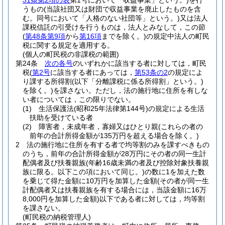
31条第2項の表
第1号において「収益事業」という。)
を行
うもの
(当該社団又は財団で収益事業を廃止したものを含
む。同号において「人格のない社団等」という。)
又は法人
課税信託の引受けを行うものは，法人とみなして，この節
(
第48条第9項
から
第16項
までを除く。)
の規定中法人の町民
税に関する規定を適用する。
(個人の町民税の非課税の範囲)
第24条
次の各号
のいずれかに該当する者に対しては，町民
税
(
第2号
に該当する者にあっては，
第53条の2
の規定によ
り課する所得割
(以下「分離課税に係る所得割」という。)
を除く。)
を課さない。
ただし，法の施行地に住所を有しな
い者については，この限りでない。
(1)
生活保護法
(昭和25年法律第144号)
の規定による生活
扶助を受けている者
(2)
障害者，未成年者，寡婦又はひとり親
(これらの者の
前年の合計所得金額が135万円を超える場合を除く。)
2
法の施行地に住所を有する者で均等割のみを課すべきもの
のうち，前年の合計所得金額が28万円にその者の同一生計
配偶者及び扶養親族
(年齢16歳未満の者及び控除対象扶養親
族に限る。以下この項において同じ。)
の数に1を加えた数
を乗じて得た金額に10万円を加算した金額
(その者が同一生
計配偶者又は扶養親族を有する場合には，当該金額に16万
8,000円を加算した金額)
以下である者に対しては，均等割
を課さない。
(町民税の納税管理人)