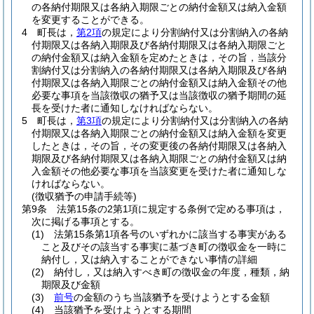
の各納付期限又は各納入期限ごとの納付金額又は納入金額
を変更することができる。
4
町長は，
第2項
の規定により分割納付又は分割納入の各納
付期限又は各納入期限及び各納付期限又は各納入期限ごと
の納付金額又は納入金額を定めたときは，その旨，当該分
割納付又は分割納入の各納付期限又は各納入期限及び各納
付期限又は各納入期限ごとの納付金額又は納入金額その他
必要な事項を当該徴収の猶予又は当該徴収の猶予期間の延
長を受けた者に通知しなければならない。
5
町長は，
第3項
の規定により分割納付又は分割納入の各納
付期限又は各納入期限ごとの納付金額又は納入金額を変更
したときは，その旨，その変更後の各納付期限又は各納入
期限及び各納付期限又は各納入期限ごとの納付金額又は納
入金額その他必要な事項を当該変更を受けた者に通知しな
ければならない。
(徴収猶予の申請手続等)
第9条
法第15条の2第1項に規定する条例で定める事項は，
次に掲げる事項とする。
(1)
法第15条第1項各号のいずれかに該当する事実がある
こと及びその該当する事実に基づき町の徴収金を一時に
納付し，又は納入することができない事情の詳細
(2)
納付し，又は納入すべき町の徴収金の年度，種類，納
期限及び金額
(3)
前号
の金額のうち当該猶予を受けようとする金額
(4)
当該猶予を受けようとする期間