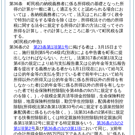
第36条
町民税の納税義務者に係る所得税の基礎となった所
得の計算が一般に著しく適正を欠くと認められる場合にお
いては，各納税義務者について，法又はこれに基づく政令
で特別の定をする場合を除くほか，所得税法その他の所得
税に関する法令に規定する所得の計算の方法に従ってその
所得を計算し，その計算したところに基づいて町民税を課
する。
(町民税の申告)
第36条の2
第23条第1項第1号
に掲げる者は，3月15日まで
に，施行規則第5号の4様式
(別表)
による申告書を町長に提
出しなければならない。
ただし，法第317条の6第1項又は
第4項の規定により給与支払報告書又は公的年金等支払報告
書を提出する義務がある者から1月1日現在において給与又
は公的年金等の支払を受けている者で前年中において給与
所得以外の所得又は公的年金等に係る所得以外の所得を有
しなかった者
(公的年金等に係る所得以外の所得を有しなか
った者で社会保険料控除額
(令第48条の9の7に規定するも
のを除く。)
，小規模企業共済等掛金控除額，生命保険料控
除額，地震保険料控除額，勤労学生控除額，配偶者特別控
除額
(所得税法第2条第1項第33号の4に規定する源泉控除対
象配偶者に係るものを除く。)
，法第314条の2第4項に規定
する扶養控除額若しくは特定親族特別控除額
(特定親族
(同
条第1項第12号に規定する特定親族をいう。
第36条の3の2
第1項第2号
及び
第36条の3の3第1項
において同じ。)
(前年
の合計所得金額が85万円以下であるものに限る。)
に係るも