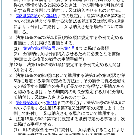
得ない事情があると認めるときは，その期間内の町長が指
定する月に分割して納付し，又は納入させるものとする。
2
第8条第2項
から
第4項
までの規定は，法第15条の5第2項に
おいて読み替えて準用する法第15条第3項又は第5項の規定
により，分割して納付し，又は納入させる場合について準
用する。
3
法第15条の5の2第1項及び第2項に規定する条例で定める
書類は，次に掲げる書類とする。
(1)
第9条第2項第2号
から
第4号
までに掲げる書類
(2)
分割納付又は分割納入させるために必要となる書類
(申請による換価の猶予の申請手続等)
第12条
法第15条の6第1項に規定する条例で定める期間は，
6月とする。
2
法第15条の6第3項において準用する法第15条第3項及び第
5項に規定する条例で定める方法は，その猶予に係る金額を
その猶予する期間内の各月
(町長がやむを得ない事情がある
と認めるときは，その期間内の町長が指定する月)
に分割し
て納付し，又は納入させるものとする。
3
第8条第2項
から
第4項
までの規定は，法第15条の6第3項に
おいて準用する法第15条第3項又は第5項の規定により，分
割して納付し，又は納入させる場合について準用する。
4
法第15条の6の2第1項に規定する条例で定める事項は，次
に掲げる事項とする。
(1)
町の徴収金を一時に納付し，又は納入することにより