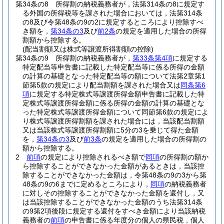
第34条の8
所得割の納税義務者が，法第314条の8に規定す
る外国の所得税等を課された場合においては，法第314条
の8及び令第48条の9の2に規定するところにより控除すべ
き額を，
第34条の3
及び
前2条
の規定を適用した場合の所得
割額から控除する。
(配当割額又は株式等譲渡所得割額の控除)
第34条の9
所得割の納税義務者が，
第33条第4項
に規定する
特定配当等申告書に記載した特定配当等に係る所得の金額
の計算の基礎となった特定配当等の額について法第2章第1
節第5款の規定により配当割額を課された場合又は
同条第6
項
に規定する特定株式等譲渡所得金額申告書に記載した特
定株式等譲渡所得金額に係る所得の金額の計算の基礎とな
った特定株式等譲渡所得金額について同節第6款の規定によ
り株式等譲渡所得割額を課された場合には，当該配当割額
又は当該株式等譲渡所得割額に5分の3を乗じて得た金額
を，
第34条の3
及び
前3条
の規定を適用した場合の所得割の
額から控除する。
2
前項
の規定により控除されるべき額で
同項
の所得割の額か
ら控除することができなかった金額があるときは，当該控
除することができなかった金額は，令第48条の9の3から第
48条の9の6までに定めるところにより，
同項
の納税義務者
に対しその控除することができなかった金額を還付し，又
は当該控除することができなかった金額のうち法第314条
の9第2項後段に規定する還付をすべき金額により当該納税
義務者の
前項
の申告書に係る年度分の個人の県民税，個人