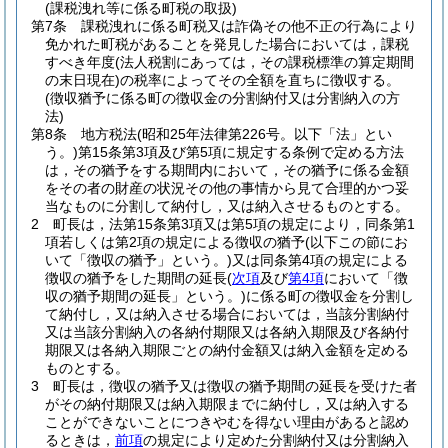
(課税洩れ等に係る町税の取扱)
第7条
課税洩れに係る町税又は詐偽その他不正の行為により
免かれた町税があることを発見した場合においては，課税
すべき年度
(法人税割にあっては，その課税標準の算定期間
の末日現在)
の税率によってその全額を直ちに徴収する。
(徴収猶予に係る町の徴収金の分割納付又は分割納入の方
法)
第8条
地方税法
(昭和25年法律第226号。以下「法」とい
う。)
第15条第3項及び第5項に規定する条例で定める方法
は，その猶予をする期間内において，その猶予に係る金額
をその者の財産の状況その他の事情から見て合理的かつ妥
当なものに分割して納付し，又は納入させるものとする。
2
町長は，法第15条第3項又は第5項の規定により，同条第1
項若しくは第2項の規定による徴収の猶予
(以下この節にお
いて「徴収の猶予」という。)
又は同条第4項の規定による
徴収の猶予をした期間の延長
(
次項
及び
第4項
において「徴
収の猶予期間の延長」という。)
に係る町の徴収金を分割し
て納付し，又は納入させる場合においては，当該分割納付
又は当該分割納入の各納付期限又は各納入期限及び各納付
期限又は各納入期限ごとの納付金額又は納入金額を定める
ものとする。
3
町長は，徴収の猶予又は徴収の猶予期間の延長を受けた者
がその納付期限又は納入期限までに納付し，又は納入する
ことができないことにつきやむを得ない理由があると認め
るときは，
前項
の規定により定めた分割納付又は分割納入