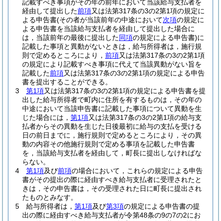
記載すべき事項がその年の前年において当該給与支払者を
経由して提出した
前項
又は法第317条の3の2第1項の規定に
よる申告書
(その者が当該前年の中途において
次項
の規定に
よる申告書を当該給与支払者を経由して提出した場合に
は，当該前年の最後に提出した
同項
の規定による申告書)
に
記載した事項と異動がないときは，給与所得者は，施行規
則で定めるところにより，
前項
又は法第317条の3の2第1項
の規定により記載すべき事項に代えて当該異動がない旨を
記載した
前項
又は法第317条の3の2第1項の規定による申告
書を提出することができる。
3
第1項
又は法第317条の3の2第1項の規定による申告書を提
出した給与所得者で町内に住所を有するものは，その年の
中途において当該申告書に記載した事項について異動を生
じた場合には，
第1項
又は法第317条の3の2第1項の給与支
払者からその異動を生じた日後最初に給与の支払を受ける
日の前日までに，施行規則で定めるところにより，その異
動の内容その他施行規則で定める事項を記載した申告書
を，当該給与支払者を経由して，町長に提出しなければな
らない。
4
第1項
及び
前項
の場合において，これらの規定による申告
書がその提出の際に経由すべき給与支払者に受理されたと
きは，その申告書は，その受理された日に町長に提出され
たものとみなす。
5
給与所得者は，
第1項
及び
第3項
の規定による申告書の提
出の際に経由すべき給与支払者が令第48条の9の7の2にお