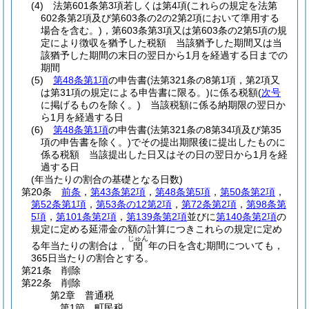
(4)
法第601条第3項若しくは第4項
(これらの規定を法第
602条第2項及び第603条の2の2第2項において準用する
場合を含む。)
，第603条第3項又は第603条の2第5項の規
定により徴収を猶予した税額 当該猶予した期間又は当
該猶予した期間の末日の翌日から1月を経過する日までの
期間
(5)
第48条第1項
の申告書
(法第321条の8第1項，第2項又
は第31項の規定による申告書に限る。)
に係る税額
(
次号
に掲げるものを除く。)
当該税額に係る納期限の翌日か
ら1月を経過する日
(6)
第48条第1項
の申告書
(法第321条の8第34項及び第35
項の申告書を除く。)
でその提出期限後に提出したものに
係る税額 当該提出した日又はその日の翌日から1月を経
過する日
(年当たりの割合の基礎となる日数)
第20条
前条
，
第43条第2項
，
第48条第5項
，
第50条第2項
，
第52条第1項
，
第53条の12第2項
，
第72条第2項
，
第98条第
5項
，
第101条第2項
，
第139条第2項
並びに
第140条第2項
の
規定に定める延滞金の額の計算につきこれらの規定に定め
じゅん
る年当たりの割合は，
年の日を含む期間についても，
閏
365日当たりの割合とする。
第21条
削除
第22条
削除
第2章
普通税
第1節
町民税