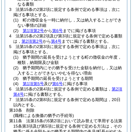
なる書類
3
法第15条の2第2項に規定する条例で定める事項は，次に
掲げる事項とする。
(1)
町の徴収金を一時に納付し，又は納入することができ
ない事情の詳細
(2)
第1項第2号
から
第6号
までに掲げる事項
4
法第15条の2第2項及び第3項に規定する条例で定める書類
は，
第2項第2号
から
第4号
までに掲げる書類とする。
5
法第15条の2第3項に規定する条例で定める事項は，次に
掲げる事項とする。
(1)
猶予期間の延長を受けようとする町の徴収金の年度，
種類，納期限及び金額
(2)
猶予期間内にその猶予を受けた金額を納付し，又は納
入することができないやむを得ない理由
(3)
猶予期間の延長を受けようとする期間
(4)
第1項第5号
及び
第6号
に掲げる事項
6
法第15条の2第4項に規定する条例で定める書類は，
第2項
第4号
に掲げる書類とする。
7
法第15条の2第8項に規定する条例で定める期間は，20日
以内とする。
第10条
削除
(職権による換価の猶予の手続等)
第11条
法第15条の5第2項において読み替えて準用する法第
15条第3項及び第5項に規定する条例で定める方法は，その
猶予に係る金額をその猶予する期間内の各月(町長がやむを