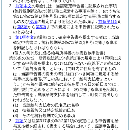
出された場合は，この限りでない。
2
前項本文
の場合には，当該確定申告書に記載された事項
(施行規則第2条の3第1項に規定する事項を除く。)
のうち法
第317条の2第1項各号又は第3項に規定する事項に相当する
もの及び
次項
の規定により附記された事項は，
前条第1項
又
は
第3項
から
第5項
までの規定による申告書に記載されたも
のとみなす。
3
第1項本文
の場合には，確定申告書を提出する者は，当該
確定申告書に，施行規則第2条の3第2項各号に掲げる事項
を附記しなければならない。
(個人の町民税に係る給与所得者の扶養親族申告書)
第36条の3の2
所得税法第194条第1項の規定により同項に規
定する申告書を提出しなければならない者
(以下この条にお
いて「給与所得者」という。)
で町内に住所を有するもの
は，当該申告書の提出の際に経由すべき同項に規定する給
与等の支払者
(以下この条において「給与支払者」とい
う。)
から毎年最初に給与の支払を受ける日の前日までに，
施行規則で定めるところにより，次に掲げる事項を記載し
た申告書を，当該給与支払者を経由して，町長に提出しな
ければならない。
(1)
当該給与支払者の氏名又は名称
(2)
扶養親族又は特定親族の氏名
(3)
その他施行規則で定める事項
2
前項
又は法第317条の3の2第1項の規定による申告書を給
与支払者を経由して提出する場合において，当該申告書に