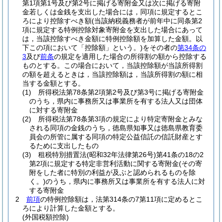
第1項第1号及び第2号に掲げる寄附金又は次に掲げる寄附
金若しくは金銭を支出した場合には，同項に規定するとこ
ろにより控除すべき額
(当該納税義務者が前年中に同条第2
項に規定する特例控除対象寄附金を支出した場合にあって
は，当該控除すべき金額に特例控除額を加算した金額。以
下この項において「控除額」という。)
をその者の
第34条の
3
及び
前条
の規定を適用した場合の所得割の額から控除する
ものとする。
この場合において，当該控除額が当該所得割
の額を超えるときは，当該控除額は，当該所得割の額に相
当する金額とする。
(1)
所得税法第78条第2項第2号及び第3号に掲げる寄附金
のうち，県内に事務所又は事業所を有する法人又は団体
に対する寄附金
(2)
所得税法第78条第3項の規定により特定寄附金とみな
される同項の金銭のうち，徳島県知事又は徳島県教育委
員会の所管に属する同項の特定公益信託の信託財産とす
るために支出したもの
(3)
租税特別措置法
(昭和32年法律第26号)
第41条の18の2
第2項に規定する特定非営利活動に関する寄附金
(その寄
附をした者に特別の利益が及ぶと認められるものを除
く。)
のうち，県内に事務所又は事業所を有する法人に対
する寄附金
2
前項
の特例控除額は，法第314条の7第11項に定めるとこ
ろにより計算した金額とする。
(外国税額控除)