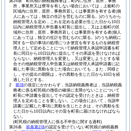
第25条
町民税の納税義務者は，町内に住所，居所，事務
所，事業所又は寮等を有しない場合においては，上板町の
区域内に住所，居所，事務所若しくは事業所を有する者
(個
人にあっては，独立の生計を営むものに限る。)
のうちから
納税管理人を定め，これを定める必要が生じた日から10日
以内に納税管理人申告書を町長に提出し，又は上板町の区
域外に住所，居所，事務所若しくは事業所を有する者
(個人
にあっては，独立の生計を営むものに限る。)
のうち納税に
関する一切の事項の処理につき便宜を有するものを納税管
理人として定めることについて納税管理人承認申請書を町
長に同日から10日以内に提出してその承認を受けなければ
ならない。
納税管理人を変更し，又は変更しようとする場
合その他納税管理人申告書又は納税管理人承認申請書に記
載した事項に異動を生じた場合においても，また，同様と
し，その提出の期限は，その異動を生じた日から10日を経
過した日とする。
2
前項
の規定にかかわらず，当該納税義務者は，当該納税義
務者に係る町民税の徴収の確保に支障がないことについて
町長に申請書を提出してその認定を受けたときは，納税管
理人を定めることを要しない。
この場合において，当該申
請書に記載した事項に異動を生じたときは，その異動を生
じた日から10日以内にその旨を町長に届け出なければなら
ない。
(町民税の納税管理人に係る不申告に関する過料)
第26条
前条第2項
の認定を受けていない町民税の納税義務