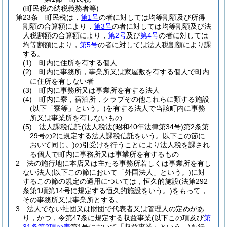
(町民税の納税義務者等)
第23条
町民税は，
第1号
の者に対しては均等割額及び所得
割額の合算額により，
第3号
の者に対しては均等割額及び法
人税割額の合算額により，
第2号
及び
第4号
の者に対しては
均等割額により，
第5号
の者に対しては法人税割額により課
する。
(1)
町内に住所を有する個人
(2)
町内に事務所，事業所又は家屋敷を有する個人で町内
に住所を有しない者
(3)
町内に事務所又は事業所を有する法人
(4)
町内に寮，宿泊所，クラブその他これらに類する施設
(以下「寮等」という。)
を有する法人で当該町内に事務
所又は事業所を有しないもの
(5)
法人課税信託
(法人税法
(昭和40年法律第34号)
第2条第
29号の2に規定する法人課税信託をいう。以下この節に
おいて同じ。)
の引受けを行うことにより法人税を課され
る個人で町内に事務所又は事業所を有するもの
2
法の施行地に本店又は主たる事務所若しくは事業所を有し
ない法人
(以下この節において「外国法人」という。)
に対
するこの節の規定の適用については，恒久的施設
(法第292
条第1項第14号に規定する恒久的施設をいう。)
をもって，
その事務所又は事業所とする。
3
法人でない社団又は財団で代表者又は管理人の定めがあ
り，かつ，令第47条に規定する収益事業
(以下この項及び
第