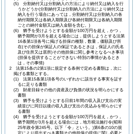
(5)
分割納付又は分割納入の方法により納付又は納入を行
うかどうか
(分割納付又は分割納入の方法により納付又は
納入を行う場合にあっては，分割納付又は分割納入の各
納付期限又は各納入期限及び各納付期限又は各納入期限
ごとの納付金額又は納入金額を含む。)
(6)
猶予を受けようとする金額が100万円を超え，かつ，
猶予期間が3月を超える場合には，提供しようとする法第
16条第1項各号に掲げる担保の種類，数量，価額及び所
在
(その担保が保証人の保証であるときは，保証人の氏名
及び住所又は居所)
その他担保に関し参考となるべき事項
(担保を提供することができない特別の事情があるとき
は，その事情)
2
法第15条の2第1項に規定する条例で定める書類は，次に
掲げる書類とする。
(1)
法第15条第1項各号のいずれかに該当する事実を証す
るに足りる書類
(2)
財産目録その他の資産及び負債の状況を明らかにする
書類
(3)
猶予を受けようとする日前1年間の収入及び支出の実
績並びに同日以後の収入及び支出の見込みを明らかにす
る書類
(4)
猶予を受けようとする金額が100万円を超え，かつ，
猶予期間が3月を超える場合には，地方税法施行令
(昭和
25年政令第245号。以下「令」という。)
第6条の10の規
定により提出すべき書類その他担保の提供に関し必要と