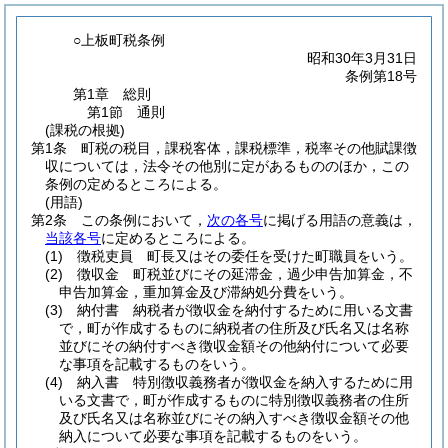
○上板町税条例
昭和30年3月31日
条例第18号
第1章
総則
第1節
通則
(課税の根拠)
第1条
町税の税目，課税客体，課税標準，税率その他賦課徴
収については，法令その他別に定があるもののほか，この
条例の定めるところによる。
(用語)
第2条
この条例において，
次の各号
に掲げる用語の意義は，
当該各号
に定めるところによる。
(1)
徴税吏員 町長又はその委任を受けた町職員をいう。
(2)
徴収金 町税並びにその延滞金，過少申告加算金，不
申告加算金，重加算金及び滞納処分費をいう。
(3)
納付書 納税者が徴収金を納付するために用いる文書
で，町が作成するものに納税者の住所及び氏名又は名称
並びにその納付すべき徴収金額その他納付について必要
な事項を記載するものをいう。
(4)
納入書 特別徴収義務者が徴収金を納入するために用
いる文書で，町が作成するものに特別徴収義務者の住所
及び氏名又は名称並びにその納入すべき徴収金額その他
納入について必要な事項を記載するものをいう。