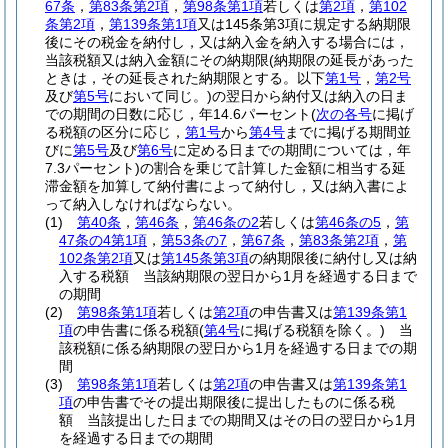
67条
，
第83条第2項
，
第98条第1項
若しくは
第2項
，
第102
条第2項
，
第139条第1項
又は145条第3項に規定する納期限
後にその税金を納付し，又は納入金を納入する場合には，
当該税額又は納入金額にその納期限
(納期限の延長があった
ときは，その延長された納期限とする。以下
第1号
，
第2号
及び
第5号
において同じ。)
の翌日から納付又は納入の日ま
での期間の日数に応じ，年14.6パーセント
(
次の各号
に掲げ
る税額の区分に応じ，
第1号
から
第4号
までに掲げる期間並
びに
第5号
及び
第6号
に定める日までの期間については，年
7.3パーセント)
の割合を乗じて計算した金額に相当する延
滞金額を加算して納付書によって納付し，又は納入書によ
って納入しなければならない。
(1)
第40条
，
第46条
，
第46条の2
若しくは
第46条の5
，
第
47条の4第1項
，
第53条の7
，
第67条
，
第83条第2項
，
第
102条第2項
又は
第145条第3項
の納期限後に納付し又は納
入する税額 当該納期限の翌日から1月を経過する日まで
の期間
(2)
第98条第1項
若しくは
第2項
の申告書又は
第139条第1
項
の申告書に係る税額
(
第4号
に掲げる税額を除く。)
当
該税額に係る納期限の翌日から1月を経過する日までの期
間
(3)
第98条第1項
若しくは
第2項
の申告書又は
第139条第1
項
の申告書でその提出期限後に提出したものに係る税
額 当該提出した日までの期間又はその日の翌日から1月
を経過する日までの期間