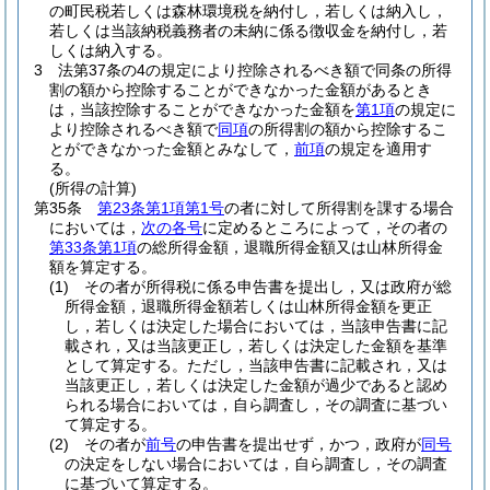
の町民税若しくは森林環境税を納付し，若しくは納入し，
若しくは当該納税義務者の未納に係る徴収金を納付し，若
しくは納入する。
3
法第37条の4の規定により控除されるべき額で同条の所得
割の額から控除することができなかった金額があるとき
は，当該控除することができなかった金額を
第1項
の規定に
より控除されるべき額で
同項
の所得割の額から控除するこ
とができなかった金額とみなして，
前項
の規定を適用す
る。
(所得の計算)
第35条
第23条第1項第1号
の者に対して所得割を課する場合
においては，
次の各号
に定めるところによって，その者の
第33条第1項
の総所得金額，退職所得金額又は山林所得金
額を算定する。
(1)
その者が所得税に係る申告書を提出し，又は政府が総
所得金額，退職所得金額若しくは山林所得金額を更正
し，若しくは決定した場合においては，当該申告書に記
載され，又は当該更正し，若しくは決定した金額を基準
として算定する。
ただし，当該申告書に記載され，又は
当該更正し，若しくは決定した金額が過少であると認め
られる場合においては，自ら調査し，その調査に基づい
て算定する。
(2)
その者が
前号
の申告書を提出せず，かつ，政府が
同号
の決定をしない場合においては，自ら調査し，その調査
に基づいて算定する。