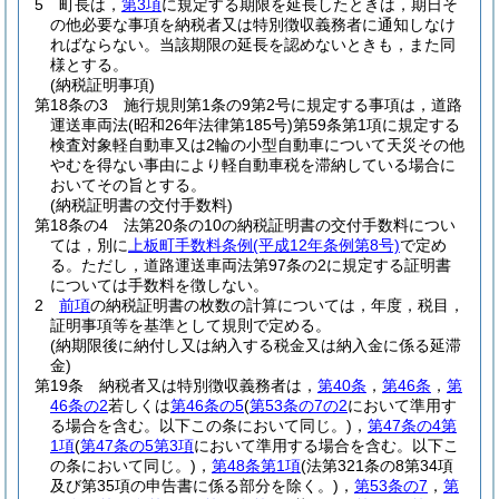
5
町長は，
第3項
に規定する期限を延長したときは，期日そ
の他必要な事項を納税者又は特別徴収義務者に通知しなけ
ればならない。
当該期限の延長を認めないときも，また同
様とする。
(納税証明事項)
第18条の3
施行規則第1条の9第2号に規定する事項は，道路
運送車両法
(昭和26年法律第185号)
第59条第1項に規定する
検査対象軽自動車又は2輪の小型自動車について天災その他
やむを得ない事由により軽自動車税を滞納している場合に
おいてその旨とする。
(納税証明書の交付手数料)
第18条の4
法第20条の10の納税証明書の交付手数料につい
ては，別に
上板町手数料条例
(平成12年条例第8号)
で定め
る。
ただし，道路運送車両法第97条の2に規定する証明書
については手数料を徴しない。
2
前項
の納税証明書の枚数の計算については，年度，税目，
証明事項等を基準として規則で定める。
(納期限後に納付し又は納入する税金又は納入金に係る延滞
金)
第19条
納税者又は特別徴収義務者は，
第40条
，
第46条
，
第
46条の2
若しくは
第46条の5
(
第53条の7の2
において準用す
る場合を含む。以下この条において同じ。)
，
第47条の4第
1項
(
第47条の5第3項
において準用する場合を含む。以下こ
の条において同じ。)
，
第48条第1項
(法第321条の8第34項
及び第35項の申告書に係る部分を除く。)
，
第53条の7
，
第