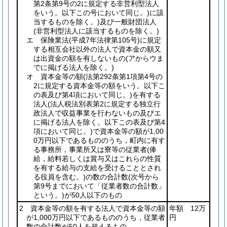
第2条第9号の2に規定する非営利型法人
をいう。以下この号において同じ。)
に該
当するものを除く。)
及び一般財団法人
(非営利型法人に該当するものを除く。)
エ 保険業法
(平成7年法律第105号)
に規定
する相互会社以外の法人で資本金の額又
は出資金の額を有しないもの
(アからウま
でに掲げる法人を除く。)
オ 資本金等の額
(法第292条第1項第4号の
2に規定する資本金等の額をいう。以下こ
の表及び第4項において同じ。)
を有する
法人
(法人税法別表第2に規定する独立行
政法人で収益事業を行わないもの及びエ
に掲げる法人を除く。以下この表及び第4
項において同じ。)
で資本金等の額が1,00
0万円以下であるもののうち，町内に有す
る事務所，事業所又は寮等の従業者
(俸
給，給料若しくは賞与又はこれらの性質
を有する給与の支給を受けることとされ
る役員を含む。)
の数の合計数
(次号から
第9号までにおいて「従業者数の合計数」
という。)
が50人以下のもの
2 資本金等の額を有する法人で資本金等の額
年額 12万
が1,000万円以下であるもののうち，従業者
円
数の合計数が50人を超えるもの