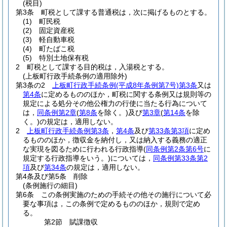
(税目)
第3条
町税として課する普通税は，次に掲げるものとする。
(1)
町民税
(2)
固定資産税
(3)
軽自動車税
(4)
町たばこ税
(5)
特別土地保有税
2
町税として課する目的税は，入湯税とする。
(上板町行政手続条例の適用除外)
第3条の2
上板町行政手続条例
(平成8年条例第7号)
第3条
又は
第4条
に定めるもののほか，町税に関する条例又は規則等の
規定による処分その他公権力の行使に当たる行為について
は，
同条例第2章
(
第8条
を除く。)
及び
第3章
(
第14条
を除
く。)
の規定は，適用しない。
2
上板町行政手続条例第3条
，
第4条
及び
第33条第3項
に定め
るもののほか，徴収金を納付し，又は納入する義務の適正
な実現を図るために行われる行政指導
(
同条例第2条第6号
に
規定する行政指導をいう。)
については，
同条例第33条第2
項
及び
第34条
の規定は，適用しない。
第4条及び第5条
削除
(条例施行の細目)
第6条
この条例実施のための手続その他その施行について必
要な事項は，この条例で定めるもののほか，規則で定め
る。
第2節
賦課徴収