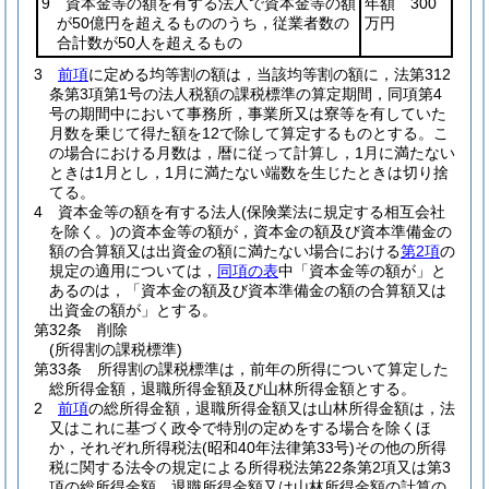
9 資本金等の額を有する法人で資本金等の額
年額 300
が50億円を超えるもののうち，従業者数の
万円
合計数が50人を超えるもの
3
前項
に定める均等割の額は，当該均等割の額に，法第312
条第3項第1号の法人税額の課税標準の算定期間，同項第4
号の期間中において事務所，事業所又は寮等を有していた
月数を乗じて得た額を12で除して算定するものとする。
こ
の場合における月数は，暦に従って計算し，1月に満たない
ときは1月とし，1月に満たない端数を生じたときは切り捨
てる。
4
資本金等の額を有する法人
(保険業法に規定する相互会社
を除く。)
の資本金等の額が，資本金の額及び資本準備金の
額の合算額又は出資金の額に満たない場合における
第2項
の
規定の適用については，
同項の表
中「資本金等の額が」と
あるのは，「資本金の額及び資本準備金の額の合算額又は
出資金の額が」とする。
第32条
削除
(所得割の課税標準)
第33条
所得割の課税標準は，前年の所得について算定した
総所得金額，退職所得金額及び山林所得金額とする。
2
前項
の総所得金額，退職所得金額又は山林所得金額は，法
又はこれに基づく政令で特別の定めをする場合を除くほ
か，それぞれ所得税法
(昭和40年法律第33号)
その他の所得
税に関する法令の規定による所得税法第22条第2項又は第3
項の総所得金額，退職所得金額又は山林所得金額の計算の