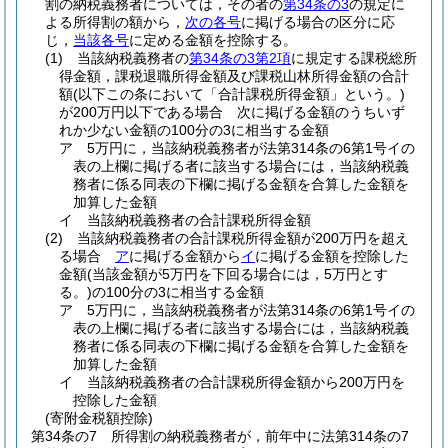
割の納税義務者については，その者の
第34条の3
の規定に
よる所得割の額から，
次の各号
に掲げる場合の区分に応
じ，
当該各号
に定める金額を控除する。
(1)
当該納税義務者の
第34条の3第2項
に規定する課税総所
得金額，課税退職所得金額及び課税山林所得金額の合計
額
(以下この条において「合計課税所得金額」という。)
が200万円以下である場合 次に掲げる金額のうちいず
れか少ない金額の100分の3に相当する金額
ア
5万円に，当該納税義務者が法第314条の6第1号イの
表の上欄に掲げる者に該当する場合には，当該納税義
務者に係る同表の下欄に掲げる金額を合算した金額を
加算した金額
イ
当該納税義務者の合計課税所得金額
(2)
当該納税義務者の合計課税所得金額が200万円を超え
る場合
ア
に掲げる金額から
イ
に掲げる金額を控除した
金額
(当該金額が5万円を下回る場合には，5万円とす
る。)
の100分の3に相当する金額
ア
5万円に，当該納税義務者が法第314条の6第1号イの
表の上欄に掲げる者に該当する場合には，当該納税義
務者に係る同表の下欄に掲げる金額を合算した金額を
加算した金額
イ
当該納税義務者の合計課税所得金額から200万円を
控除した金額
(寄附金税額控除)
第34条の7
所得割の納税義務者が，前年中に法第314条の7