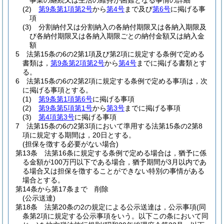
事業の継続又は生活の維持が困難となる事情の詳細
(2)
第9条第1項第2号
から
第4号
まで及び
第6号
に掲げる事
項
(3)
分割納付又は分割納入の各納付期限又は各納入期限及
び各納付期限又は各納入期限ごとの納付金額又は納入金
額
5
法第15条の6の2第1項及び第2項に規定する条例で定める
書類は，
第9条第2項第2号
から
第4号
までに掲げる書類とす
る。
6
法第15条の6の2第2項に規定する条例で定める事項は，次
に掲げる事項とする。
(1)
第9条第1項第6号
に掲げる事項
(2)
第9条第5項第1号
から
第3号
までに掲げる事項
(3)
第4項第3号
に掲げる事項
7
法第15条の6の2第3項において準用する法第15条の2第8
項に規定する期間は，20日とする。
(担保を徴する必要がない場合)
第13条
法第16条に規定する条例で定める場合は，猶予に係
る金額が100万円以下である場合，猶予期間が3月以内であ
る場合又は担保を徴することができない特別の事情がある
場合とする。
第14条から第17条まで
削除
(公示送達)
第18条
法第20条の2の規定による公示送達は，公示事項
(同
条第2項に規定する公示事項をいう。以下この条において同