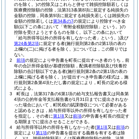
のを除く。)
の控除又はこれらと併せて雑損控除額若しくは
医療費控除額の控除，法第313条第8項に規定する純損失の
金額の控除，同条第9項に規定する純損失若しくは雑損失の
金額の控除若しくは
第34条の7
の規定により控除すべき金
額
(以下この条において「寄附金税額控除額」という。)
の
控除を受けようとするものを除く。以下この条において
「給与所得等以外の所得を有しなかった者」という。)
及び
第24条第2項
に規定する者
(施行規則第2条の2第1項の表の
上欄の
(二)
に掲げる者を除く。)
については，この限りでは
ない。
2
前項
の規定により申告書を町長に提出すべき者のうち，前
年の合計所得金額が基礎控除額，配偶者控除額及び扶養控
除額の合計額以下である者
(施行規則第2条の2第1項の表の
上欄に掲げる者を除く。)
が提出すべき申告書の様式は，施
行規則第2条第4項ただし書の規定により，町長の定める様
式による。
3
町長は，法第317条の6第1項の給与支払報告書又は同条第
4項の公的年金等支払報告書が1月31日までに提出されなか
った場合において，町民税の賦課徴収について必要がある
と認めるときは，給与所得等以外の所得を有しなかった者
を指定し，その者に
第1項
又は
前項
の申告書を町長の指定す
る期限までに提出させることができる。
4
給与所得等以外の所得を有しなかった者
(
第1項
又は
前項
の
規定により
第1項
の申告書を提出する義務を有する者は除
く。)
は，雑損控除額若しくは医療費控除額の控除，法第