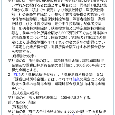
第34条の2
所得割の納税義務者が法第314条の2第1項各号の
いずれかに掲げる者に該当する場合には，同条第1項及び第
3項から第11項までの規定により雑損控除額，医療費控除
額，社会保険料控除額，小規模企業共済等掛金控除額，生
命保険料控除額，地震保険料控除額，障害者控除額，寡婦
控除額，ひとり親控除額，勤労学生控除額，配偶者控除
額，配偶者特別控除額，扶養控除額又は特定親族特別控除
額を，前年の合計所得金額が2,500万円以下である所得割の
納税義務者については，同条第2項，第6項及び第11項の規
定により基礎控除額をそれぞれその者の前年の所得につい
て算定した総所得金額，退職所得金額又は山林所得金額か
ら控除する。
(所得割の税率)
第34条の3
所得割の額は，課税総所得金額，課税退職所得
金額及び課税山林所得金額の合計額に，100分の6を乗じて
得た金額とする。
2
前項
の「課税総所得金額」，「課税退職所得金額」又は
「課税山林所得金額」とは，それぞれ
前条
の規定による控
除後の前年の総所得金額，退職所得金額又は山林所得金額
をいう。
(法人税割の税率)
第34条の4
法人税割の税率は，100分の8.2とする。
第34条の5
削除
(調整控除)
第34条の6
前年の合計所得金額が2,500万円以下である所得