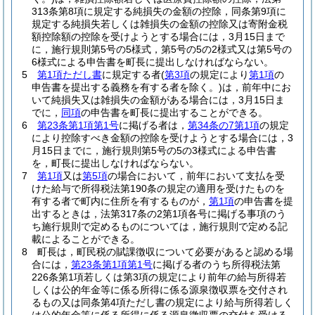
313条第8項に規定する純損失の金額の控除，同条第9項に
規定する純損失若しくは雑損失の金額の控除又は寄附金税
額控除額の控除を受けようとする場合には，3月15日まで
に，施行規則第5号の5様式，第5号の5の2様式又は第5号の
6様式による申告書を町長に提出しなければならない。
5
第1項ただし書
に規定する者
(
第3項
の規定により
第1項
の
申告書を提出する義務を有する者を除く。)
は，前年中にお
いて純損失又は雑損失の金額がある場合には，3月15日ま
でに，
同項
の申告書を町長に提出することができる。
6
第23条第1項第1号
に掲げる者は，
第34条の7第1項
の規定
により控除すべき金額の控除を受けようとする場合には，3
月15日までに，施行規則第5号の5の3様式による申告書
を，町長に提出しなければならない。
7
第1項
又は
第5項
の場合において，前年において支払を受
けた給与で所得税法第190条の規定の適用を受けたものを
有する者で町内に住所を有するものが，
第1項
の申告書を提
出するときは，法第317条の2第1項各号に掲げる事項のう
ち施行規則で定めるものについては，施行規則で定める記
載によることができる。
8
町長は，町民税の賦課徴収について必要があると認める場
合には，
第23条第1項第1号
に掲げる者のうち所得税法第
226条第1項若しくは第3項の規定により前年の給与所得若
しくは公的年金等に係る所得に係る源泉徴収票を交付され
るもの又は同条第4項ただし書の規定により給与所得若しく