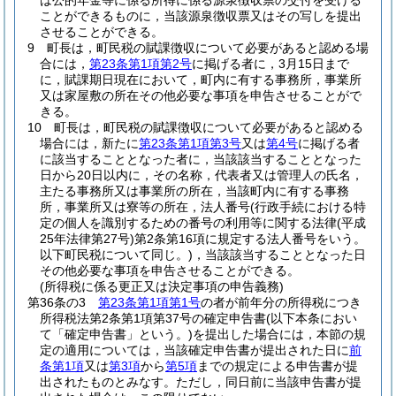
は公的年金等に係る所得に係る源泉徴収票の交付を受ける
ことができるものに，当該源泉徴収票又はその写しを提出
させることができる。
9
町長は，町民税の賦課徴収について必要があると認める場
合には，
第23条第1項第2号
に掲げる者に，3月15日まで
に，賦課期日現在において，町内に有する事務所，事業所
又は家屋敷の所在その他必要な事項を申告させることがで
きる。
10
町長は，町民税の賦課徴収について必要があると認める
場合には，新たに
第23条第1項第3号
又は
第4号
に掲げる者
に該当することとなった者に，当該該当することとなった
日から20日以内に，その名称，代表者又は管理人の氏名，
主たる事務所又は事業所の所在，当該町内に有する事務
所，事業所又は寮等の所在，法人番号
(行政手続における特
定の個人を識別するための番号の利用等に関する法律
(平成
25年法律第27号)
第2条第16項に規定する法人番号をいう。
以下町民税について同じ。)
，当該該当することとなった日
その他必要な事項を申告させることができる。
(所得税に係る更正又は決定事項の申告義務)
第36条の3
第23条第1項第1号
の者が前年分の所得税につき
所得税法第2条第1項第37号の確定申告書
(以下本条におい
て「確定申告書」という。)
を提出した場合には，本節の規
定の適用については，当該確定申告書が提出された日に
前
条第1項
又は
第3項
から
第5項
までの規定による申告書が提
出されたものとみなす。
ただし，同日前に当該申告書が提