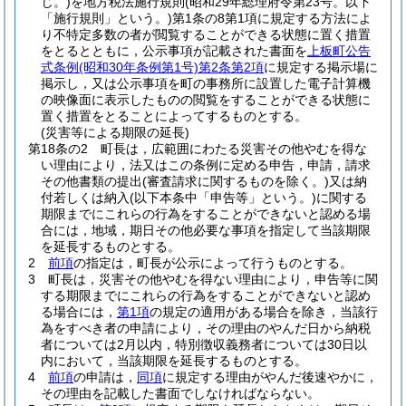
じ。)
を地方税法施行規則
(昭和29年総理府令第23号。以下
「施行規則」という。)
第1条の8第1項に規定する方法によ
り不特定多数の者が閲覧することができる状態に置く措置
をとるとともに，公示事項が記載された書面を
上板町公告
式条例
(昭和30年条例第1号)
第2条第2項
に規定する掲示場に
掲示し，又は公示事項を町の事務所に設置した電子計算機
の映像面に表示したものの閲覧をすることができる状態に
置く措置をとることによってするものとする。
(災害等による期限の延長)
第18条の2
町長は，広範囲にわたる災害その他やむを得な
い理由により，法又はこの条例に定める申告，申請，請求
その他書類の提出
(審査請求に関するものを除く。)
又は納
付若しくは納入
(以下本条中「申告等」という。)
に関する
期限までにこれらの行為をすることができないと認める場
合には，地域，期日その他必要な事項を指定して当該期限
を延長するものとする。
2
前項
の指定は，町長が公示によって行うものとする。
3
町長は，災害その他やむを得ない理由により，申告等に関
する期限までにこれらの行為をすることができないと認め
る場合には，
第1項
の規定の適用がある場合を除き，当該行
為をすべき者の申請により，その理由のやんだ日から納税
者については2月以内，特別徴収義務者については30日以
内において，当該期限を延長するものとする。
4
前項
の申請は，
同項
に規定する理由がやんだ後速やかに，
その理由を記載した書面でしなければならない。