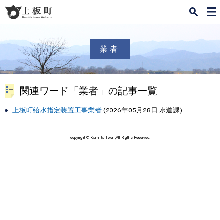
検
メ
索
ニ
ュ
ー
業者
関連ワード「業者」の記事一覧
上板町給水指定装置工事業者
(
2026年05月28日
水道課
)
copyright © Kamiita-Town ,All Rigths Reserved.