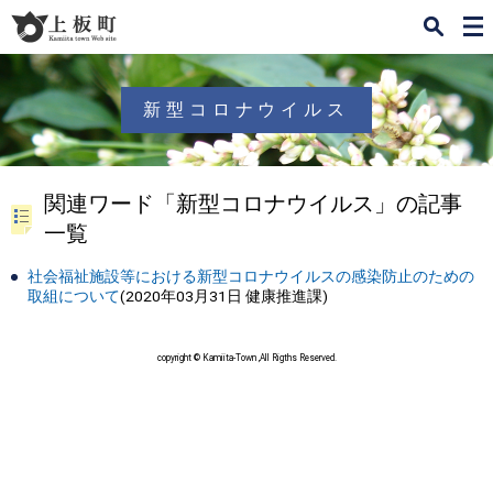
検
メ
索
ニ
ュ
ー
新型コロナウイルス
関連ワード「新型コロナウイルス」の記事
一覧
社会福祉施設等における新型コロナウイルスの感染防止のための
取組について
(
2020年03月31日
健康推進課
)
copyright © Kamiita-Town ,All Rigths Reserved.