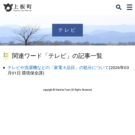
検
メ
索
ニ
ュ
ー
テレビ
関連ワード「テレビ」の記事一覧
テレビや洗濯機などの「家電４品目」の処分について
(
2026年03
月01日
環境保全課
)
copyright © Kamiita-Town ,All Rigths Reserved.