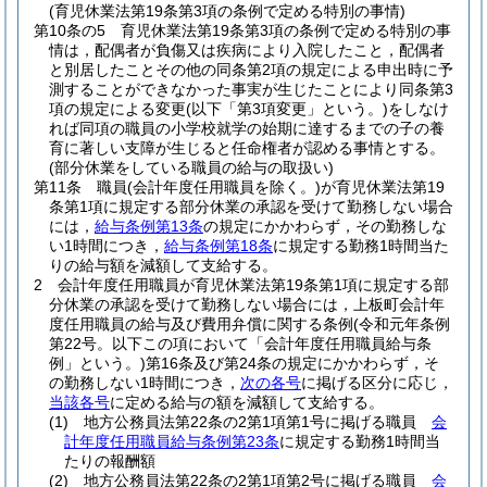
(育児休業法第19条第3項の条例で定める特別の事情)
第10条の5
育児休業法第19条第3項の条例で定める特別の事
情は，配偶者が負傷又は疾病により入院したこと，配偶者
と別居したことその他の同条第2項の規定による申出時に予
測することができなかった事実が生じたことにより同条第3
項の規定による変更
(以下「第3項変更」という。)
をしなけ
れば同項の職員の小学校就学の始期に達するまでの子の養
育に著しい支障が生じると任命権者が認める事情とする。
(部分休業をしている職員の給与の取扱い)
第11条
職員
(会計年度任用職員を除く。)
が育児休業法第19
条第1項に規定する部分休業の承認を受けて勤務しない場合
には，
給与条例第13条
の規定にかかわらず，その勤務しな
い1時間につき，
給与条例第18条
に規定する勤務1時間当た
りの給与額を減額して支給する。
2
会計年度任用職員が育児休業法第19条第1項に規定する部
分休業の承認を受けて勤務しない場合には，上板町会計年
度任用職員の給与及び費用弁償に関する条例
(令和元年条例
第22号。以下この項において「会計年度任用職員給与条
例」という。)
第16条及び第24条の規定にかかわらず，そ
の勤務しない1時間につき，
次の各号
に掲げる区分に応じ，
当該各号
に定める給与の額を減額して支給する。
(1)
地方公務員法第22条の2第1項第1号に掲げる職員
会
計年度任用職員給与条例第23条
に規定する勤務1時間当
たりの報酬額
(2)
地方公務員法第22条の2第1項第2号に掲げる職員
会