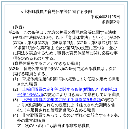
○上板町職員の育児休業等に関する条例
平成4年3月25日
条例第2号
(趣旨)
第1条
この条例は，地方公務員の育児休業等に関する法律
(平成3年法律第110号。以下「育児休業法」という。)
第2条
第1項，第3条第2項，第5条第2項，第7条，第8条並びに第
19条第1項から第3項まで及び第5項の規定に基づき，並び
に同法を実施するため，職員の育児休業等に関し必要な事
項を定めるものとする。
(育児休業をすることができない職員)
第2条
育児休業法第2条第1項の条例で定める職員は，次に
掲げる職員とする。
(1)
育児休業法第6条第1項の規定により任期を定めて採用
された職員
(2)
上板町職員の定年等に関する条例
(昭和58年条例第11
号)
第4条第1項
の規定により引き続いて勤務している職員
(3)
上板町職員の定年等に関する条例第9条各項
の規定に
より異動期間
(これらの規定により延長された期間を含
む。)
を延長された管理監督職を占める職員
(4)
非常勤職員であって，次のいずれかに該当するもの以
外の非常勤職員
ア
次のいずれにも該当する非常勤職員