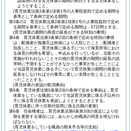
該採用の日を育児休業の期間の初日とする育児休業をし
ようとすること。
(育児休業法第2条第1項第1号の人事院規則で定める期間を
基準として条例で定める期間)
第3条の2
育児休業法第2条第1項第1号の人事院規則で定め
る期間を基準として条例で定める期間は，57日間とする。
(育児休業の期間の再度の延長ができる特別の事情)
第4条
育児休業法第3条第2項の条例で定める特別の事情
は，配偶者が負傷又は疾病により入院したこと，配偶者と
別居したこと，育児休業に係る子について保育所等におけ
る保育の利用を希望し，申込みを行っているが，当面その
実施が行われないことその他の育児休業の期間の延長の請
求時に予測することができなかった事実が生じたことによ
り当該育児休業に係る子について育児休業の期間の再度の
延長をしなければその養育に著しい支障が生じることとな
ったこととする。
(育児休業の承認の取消事由)
第5条
育児休業法第5条第2項の条例で定める事由は，育児
休業をしている職員について当該育児休業に係る子以外の
子に係る育児休業を承認しようとするときとする。
(育児休業に伴う任期付採用に係る任期の更新)
第6条
任命権者は，育児休業法第6条第3項の規定により任
期を更新する場合には，あらかじめ職員の同意を得なけれ
ばならない。
(育児休業をしている職員の期末手当等の支給)