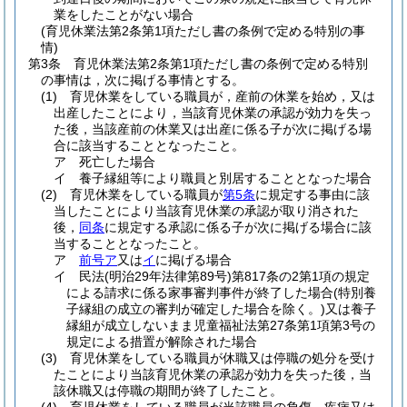
業をしたことがない場合
(育児休業法第2条第1項ただし書の条例で定める特別の事
情)
第3条
育児休業法第2条第1項ただし書の条例で定める特別
の事情は，次に掲げる事情とする。
(1)
育児休業をしている職員が，産前の休業を始め，又は
出産したことにより，当該育児休業の承認が効力を失っ
た後，当該産前の休業又は出産に係る子が次に掲げる場
合に該当することとなったこと。
ア
死亡した場合
イ
養子縁組等により職員と別居することとなった場合
(2)
育児休業をしている職員が
第5条
に規定する事由に該
当したことにより当該育児休業の承認が取り消された
後，
同条
に規定する承認に係る子が次に掲げる場合に該
当することとなったこと。
ア
前号ア
又は
イ
に掲げる場合
イ
民法
(明治29年法律第89号)
第817条の2第1項の規定
による請求に係る家事審判事件が終了した場合
(特別養
子縁組の成立の審判が確定した場合を除く。)
又は養子
縁組が成立しないまま児童福祉法第27条第1項第3号の
規定による措置が解除された場合
(3)
育児休業をしている職員が休職又は停職の処分を受け
たことにより当該育児休業の承認が効力を失った後，当
該休職又は停職の期間が終了したこと。