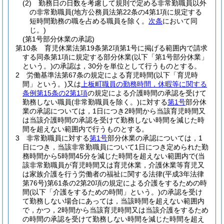
(2)
勤務日の日数を考慮して規則で定める非常勤職員以外
の非常勤職員
(地方公務員法第22条の4第1項に規定する
短時間勤務の職を占める職員を除く。
次条
において同
じ。)
(第1号部分休業の承認)
第10条
育児休業法第19条第2項第1号に掲げる範囲内で請求
する同条第1項に規定する部分休業
(以下「第1号部分休業」
という。)
の承認は，30分を単位として行うものとする。
2
労働基準法第67条の規定による育児時間
(以下「育児時
間」という。)
又は
上板町職員の勤務時間，休暇等に関する
条例第15条の2第1項
の規定による介護時間の承認を受けて
勤務しない職員
(非常勤職員を除く。)
に対する
第1号
部分休
業の承認については，1日につき2時間から当該育児時間又
は当該介護時間の承認を受けて勤務しない時間を減じた時
間を超えない範囲内で行うものとする。
3
非常勤職員に対する
第1号
部分休業の承認については，1
日につき，当該非常勤職員について1日につき定められた勤
務時間から5時間45分を減じた時間を超えない範囲内で
(当
該非常勤職員が育児時間又は育児休業，介護休業等育児又
は家族介護を行う労働者の福祉に関する法律
(平成3年法律
第76号)
第61条の2第20項の規定による介護をするための時
間
(以下「介護をするための時間」という。)
の承認を受け
て勤務しない場合にあっては，当該時間を超えない範囲内
で，かつ，2時間から当該育児時間又は当該介護をするため
の時間の承認を受けて勤務しない時間を減じた時間を超え