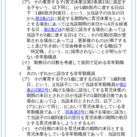
(ア)
その養育する子
(育児休業法第2条第1項に規定す
る子をいう。以下同じ。)
が1歳6箇月に達する日
(以
下「1歳6箇月到達日」という。)
(当該子の出生の日
から
第3条の2
に規定する期間内に育児休業をしよう
とする場合にあっては当該期間の末日から6月を経過
する日，
第2条の4
の規定に該当する場合にあっては
当該子が2歳に達する日)
までに，その任期
(任期が更
新される場合にあっては，更新後のもの)
が満了する
こと及び引き続いて任命権者を同じくする職
(以下
「特定職」という。)
に採用されないことが明らかで
ない非常勤職員
(イ)
勤務日の日数を考慮して規則で定める非常勤職
員
イ
次のいずれかに該当する非常勤職員
(ア)
その養育する子が1歳に達する日
(以下「1歳到達
日」という。)
(当該子について当該非常勤職員が
第2
条の3第2号
に掲げる場合に該当してする育児休業の
期間の末日とされた日が当該子の1歳到達日後である
場合にあっては，当該末日とされた日。以下この
(ア)
において同じ。)
において育児休業をしている非
常勤職員であって，
同条第3号
に掲げる場合に該当し
て当該子の1歳到達日の翌日を育児休業の期間の初日
とする育児休業をしようとするもの
(イ)
その任期の末日を育児休業の期間の末日とする
育児休業をしている非常勤職員であって，当該任期