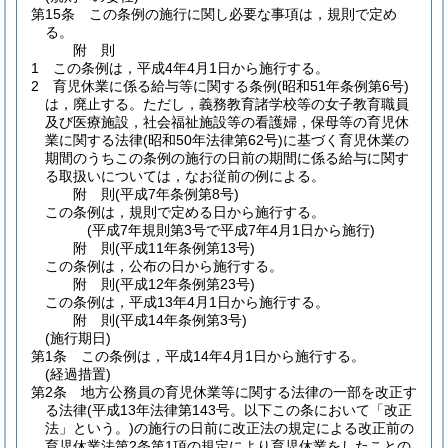
第15条
この条例の施行に関し必要な事項は，規則で定め
る。
附
則
1
この条例は，平成4年4月1日から施行する。
2
育児休業に係る給与等に関する条例
(昭和51年条例第6号)
は，廃止する。
ただし，義務教育諸学校等の女子教育職員
及び医療施設，社会福祉施設等の看護婦，保母等の育児休
業に関する法律
(昭和50年法律第62号)
に基づく育児休業の
期間のうちこの条例の施行の日前の期間に係る給与に関す
る取扱いについては，なお従前の例による。
附
則
(平成7年
条例第8号)
この条例は，規則で定める日から施行する。
(平成7年規則第3号で平成7年4月1日から施行)
附
則
(平成11年
条例第13号)
この条例は，公布の日から施行する。
附
則
(平成12年
条例第23号)
この条例は，平成13年4月1日から施行する。
附
則
(平成14年
条例第3号)
(施行期日)
第1条
この条例は，平成14年4月1日から施行する。
(経過措置)
第2条
地方公務員の育児休業等に関する法律の一部を改正す
る法律
(平成13年法律第143号。以下この条において「改正
法」という。)
の施行の日前に改正法の規定による改正前の
育児休業法第2条第1項の規定により育児休業をしたことの