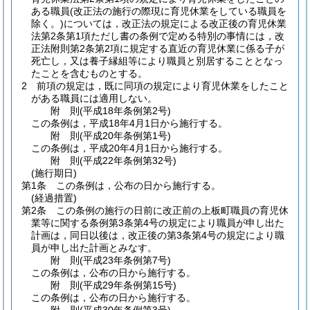
ある職員
(改正法の施行の際現に育児休業をしている職員を
除く。)
については，改正法の規定による改正後の育児休業
法第2条第1項ただし書の条例で定める特別の事情には，改
正法附則第2条第2項に規定する直近の育児休業に係る子が
死亡し，又は養子縁組等により職員と別居することとなっ
たことを含むものとする。
2
前項の規定は，既に同項の規定により育児休業をしたこと
がある職員には適用しない。
附
則
(平成18年
条例第2号)
この条例は，平成18年4月1日から施行する。
附
則
(平成20年
条例第1号)
この条例は，平成20年4月1日から施行する。
附
則
(平成22年
条例第32号)
(施行期日)
第1条
この条例は，公布の日から施行する。
(経過措置)
第2条
この条例の施行の日前に改正前の上板町職員の育児休
業等に関する条例第3条第4号の規定により職員が申し出た
計画は，同日以後は，改正後の第3条第4号の規定により職
員が申し出た計画とみなす。
附
則
(平成23年
条例第7号)
この条例は，公布の日から施行する。
附
則
(平成29年
条例第15号)
この条例は，公布の日から施行する。