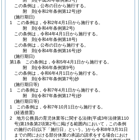
附
則
(平成30年
条例第3号)
この条例は，公布の日から施行する。
附
則
(令和2年
条例第12号)
抄
(施行期日)
1
この条例は，令和2年4月1日から施行する。
附
則
(令和4年
条例第2号)
この条例は，令和4年4月1日から施行する。
附
則
(令和4年
条例第18号)
この条例は，公布の日から施行する。
附
則
(令和4年
条例第16号)
抄
(施行期日)
第1条
この条例は，令和5年4月1日から施行する。
附
則
(令和6年
条例第9号)
この条例は，令和6年4月1日から施行する。
附
則
(令和7年
条例第7号)
抄
(施行期日等)
1
この条例は，令和7年4月1日から施行する。
附
則
(令和7年
条例第17号)
抄
(施行期日等)
1
この条例は，令和7年10月1日から施行する。
(経過措置)
2
地方公務員の育児休業等に関する法律
(平成3年法律第110
号)
第19条第2項第2号に掲げる範囲内において，この条例
の施行の日
(以下「施行日」という。)
から令和8年3月31日
までの間における部分休業の承認の請求をする場合におけ