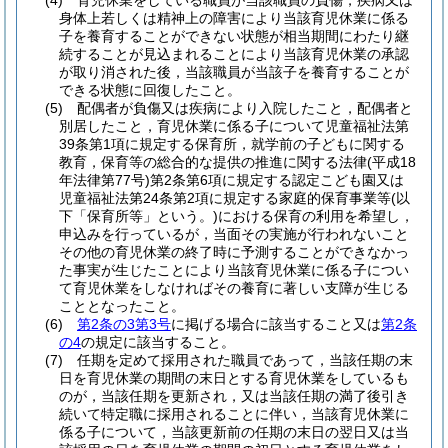
(4)
育児休業をしている職員が当該職員の負傷，疾病又は
身体上若しくは精神上の障害により当該育児休業に係る
子を養育することができない状態が相当期間にわたり継
続することが見込まれることにより当該育児休業の承認
が取り消された後，当該職員が当該子を養育することが
できる状態に回復したこと。
(5)
配偶者が負傷又は疾病により入院したこと，配偶者と
別居したこと，育児休業に係る子について児童福祉法第
39条第1項に規定する保育所，就学前の子どもに関する
教育，保育等の総合的な提供の推進に関する法律
(平成18
年法律第77号)
第2条第6項に規定する認定こども園又は
児童福祉法第24条第2項に規定する家庭的保育事業等
(以
下「保育所等」という。)
における保育の利用を希望し，
申込みを行っているが，当面その実施が行われないこと
その他の育児休業の終了時に予測することができなかっ
た事実が生じたことにより当該育児休業に係る子につい
て育児休業をしなければその養育に著しい支障が生じる
こととなったこと。
(6)
第2条の3第3号
に掲げる場合に該当すること又は
第2条
の4
の規定に該当すること。
(7)
任期を定めて採用された職員であって，当該任期の末
日を育児休業の期間の末日とする育児休業をしているも
のが，当該任期を更新され，又は当該任期の満了後引き
続いて特定職に採用されることに伴い，当該育児休業に
係る子について，当該更新前の任期の末日の翌日又は当