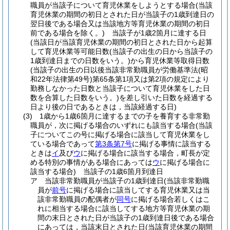
職員が当該子について育児休業をしようとする場合
(当該
育児休業の期間の初日とされた日が当該子の1歳到達日の
翌日後である場合又は当該地方等育児休業の期間の初日
前である場合を除く。)
当該子が1歳2箇月に達する日
(当該日が当該育児休業の期間の初日とされた日から起算
して育児休業等可能日数
(当該子の出生の日から当該子の
1歳到達日までの日数をいう。)
から育児休業等取得日数
(当該子の出生の日以後当該非常勤職員が労働基準法
(昭
和22年法律第49号)
第65条第1項又は第2項の規定により
勤務しなかった日数と当該子について育児休業をした日
数を合算した日数をいう。)
を差し引いた日数を経過する
日より後の日であるときは，当該経過する日)
(3)
1歳から1歳6箇月に達するまでの子を養育する非常勤
職員が，次に掲げる場合のいずれにも該当する場合
(当該
子についてこの号に掲げる場合に該当して育児休業をし
ている場合であって
第3条第7号
に掲げる事情に該当する
ときは
イ
及び
ウ
に掲げる場合に該当する場合，町長が定
める特別の事情がある場合にあっては
ウ
に掲げる場合に
該当する場合)
当該子の1歳6箇月到達日
ア
当該非常勤職員が当該子の1歳到達日
(当該非常勤職
員が
前号
に掲げる場合に該当してする育児休業又は当
該非常勤職員の配偶者が
同号
に掲げる場合若しくはこ
れに相当する場合に該当してする地方等育児休業の期
間の末日とされた日が当該子の1歳到達日後である場合
にあっては，当該末日とされた日
(当該育児休業の期間