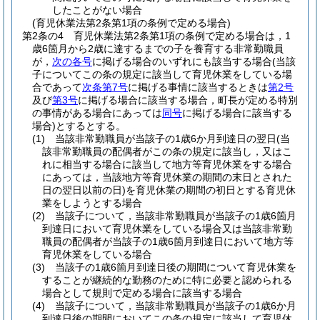
したことがない場合
(育児休業法第2条第1項の条例で定める場合)
第2条の4
育児休業法第2条第1項の条例で定める場合は，1
歳6箇月から2歳に達するまでの子を養育する非常勤職員
が，
次の各号
に掲げる場合のいずれにも該当する場合
(当該
子についてこの条の規定に該当して育児休業をしている場
合であって
次条第7号
に掲げる事情に該当するときは
第2号
及び
第3号
に掲げる場合に該当する場合，町長が定める特別
の事情がある場合にあっては
同号
に掲げる場合に該当する
場合)
とするとする。
(1)
当該非常勤職員が当該子の1歳6か月到達日の翌日
(当
該非常勤職員の配偶者がこの条の規定に該当し，又はこ
れに相当する場合に該当して地方等育児休業をする場合
にあっては，当該地方等育児休業の期間の末日とされた
日の翌日以前の日)
を育児休業の期間の初日とする育児休
業をしようとする場合
(2)
当該子について，当該非常勤職員が当該子の1歳6箇月
到達日において育児休業をしている場合又は当該非常勤
職員の配偶者が当該子の1歳6箇月到達日において地方等
育児休業をしている場合
(3)
当該子の1歳6箇月到達日後の期間について育児休業を
することが継続的な勤務のために特に必要と認められる
場合として規則で定める場合に該当する場合
(4)
当該子について，当該非常勤職員が当該子の1歳6か月
到達日後の期間においてこの条の規定に該当して育児休