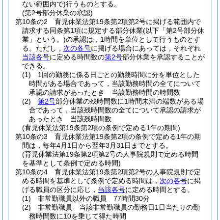
ない範囲内で)
行うものとする。
(第2号部分休業の承認)
第10条の2
育児休業法第19条第2項第2号に掲げる範囲内で
請求する同条第1項に規定する部分休業
(以下「第2号部分休
業」という。)
の承認は，1時間を単位として行うものとす
る。
ただし，
次の各号
に掲げる場合にあっては，それぞれ
当該各号
に定める時間数の
第2号
部分休業を承認することが
できる。
(1)
1回の勤務に係る日ごとの勤務時間に分を単位とした
時間がある場合であって，当該勤務時間の全てについて
承認の請求があったとき 当該勤務時間の時間数
(2)
第2号
部分休業の残時間数に1時間未満の端数がある場
合であって，当該残時間数の全てについて承認の請求が
あったとき 当該残時間数
(育児休業法第19条第2項の条例で定める1年の期間)
第10条の3
育児休業法第19条第2項の条例で定める1年の期
間は，毎年4月1日から翌年3月31日までとする。
(育児休業法第19条第2項第2号の人事院規則で定める時間
を基準として条例で定める時間)
第10条の4
育児休業法第19条第2項第2号の人事院規則で定
める時間を基準として条例で定める時間は，
次の各号
に掲
げる職員の区分に応じ，
当該各号
に定める時間とする。
(1)
非常勤職員以外の職員 77時間30分
(2)
非常勤職員 当該非常勤職員の勤務日1日当たりの勤
務時間数に10を乗じて得た時間