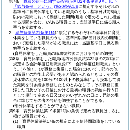
第7条
職員の給与に関する条例
(昭和32年条例第9号。以下
「給与条例」という。)
第20条第1項
に規定するそれぞれの
基準日に育児休業をしている職員のうち，基準日以前6箇月
以内の期間において勤務した期間
(規則で定めるこれに相当
する期間を含む。)
がある職員には，当該基準日に係る期末
手当を支給する。
2
給与条例第21条第1項
に規定するそれぞれの基準日に育児
休業をしている職員のうち，基準日以前6箇月以内の期間に
おいて勤務した期間がある職員には，当該基準日に係る勤
勉手当を支給する。
(育児休業をした職員の職務復帰後における号給の調整)
第8条
育児休業をした職員
(地方公務員法第22条の2第1項に
規定する会計年度任用職員
(以下「会計年度任用職員」とい
う。)
を除く。)
が職務に復帰した場合において，部内の他
の職員との均衡上必要があると認められるときは，その育
児休業の期間を100分の100以下の換算率により換算して得
た期間を引き続き勤務したものとみなして，その職務に復
帰した日及びその日後における最初の職員の昇給を行う日
として規則で定める日又はそのいずれかの日に，昇給の場
合に準じてその者の号給を調整することができる。
(部分休業をすることができない職員)
第9条
育児休業法第19条第1項の条例で定める職員は，次に
掲げる職員とする。
(1)
育児休業法第17条の規定による短時間勤務をしている
職員