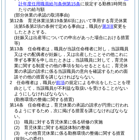
計年度任用職員給与条例第15条
に規定する勤務1時間当
たりの給与額
(部分休業の承認の取消事由)
第12条
育児休業法第19条第6項において準用する育児休業
法第5条第2項の条例で定める事由は，職員が
第3項
変更を
したときとする。
(妊娠又は出産等についての申出があった場合における措置
等)
第13条
任命権者は，職員が当該任命権者に対し，当該職員
又はその配偶者が妊娠し，又は出産したことその他これに
準ずる事実を申し出たときは，当該職員に対して，育児休
業に関する制度その他の事項を知らせるとともに，育児休
業の承認の請求に係る当該職員の意向を確認するための面
談その他の措置を講じなければならない。
2
任命権者は，職員が
前項
の規定による申出をしたことを理
由として，当該職員が不利益な取扱いを受けることがない
ようにしなければならない。
(勤務環境の整備に関する措置)
第14条
任命権者は，育児休業の承認の請求が円滑に行われ
るようにするため，次に掲げる措置を講じなければならな
い。
(1)
職員に対する育児休業に係る研修の実施
(2)
育児休業に関する相談体制の整備
(3)
その他育児休業に係る勤務環境の整備に関する措置
(規則への委任)