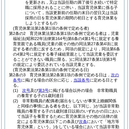
を更新され，又は当該任期の満了後引き続いて特定
職に採用されることに伴い，当該育児休業に係る子
について，当該更新前の任期の末日の翌日又は当該
採用の日を育児休業の期間の初日とする育児休業を
しようとするもの
(育児休業法第2条第1項の条例で定める者)
第2条の2
育児休業法第2条第1項の条例で定める者は，児童
福祉法
(昭和22年法律第164号)
第6条の4第1号に規定する養
育里親である職員
(児童の親その他の同法第27条第4項に規
定する者の意に反するため，同項の規定により，同法第6条
の4第2号に規定する養子縁組里親として当該児童を委託す
ることができない職員に限る。)
に同法第27条第1項第3号
の規定により委託されている当該児童とする。
(育児休業法第2条第1項の条例で定める日)
第2条の3
育児休業法第2条第1項の条例で定める日は，
次の
各号
に掲げる場合の区分に応じ，
当該各号
に定める日とす
る。
(1)
次号
及び
第3号
に掲げる場合以外の場合 非常勤職員
の養育する子の1歳到達日
(2)
非常勤職員の配偶者
(届出をしないが事実上婚姻関係
と同様の事情にある者を含む。以下同じ。)
が当該非常勤
職員の養育する子の1歳到達日以前のいずれかの日におい
て当該子を養育するために育児休業法その他の法律の規
定による育児休業
(以下この条及び
次条
において「地方等
育児休業」という。)
をしている場合において当該非常勤