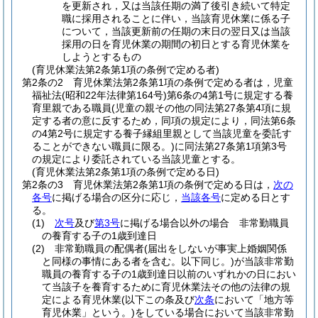
を更新され，又は当該任期の満了後引き続いて特定
職に採用されることに伴い，当該育児休業に係る子
について，当該更新前の任期の末日の翌日又は当該
採用の日を育児休業の期間の初日とする育児休業を
しようとするもの
(育児休業法第2条第1項の条例で定める者)
第2条の2
育児休業法第2条第1項の条例で定める者は，児童
福祉法
(昭和22年法律第164号)
第6条の4第1号に規定する養
育里親である職員
(児童の親その他の同法第27条第4項に規
定する者の意に反するため，同項の規定により，同法第6条
の4第2号に規定する養子縁組里親として当該児童を委託す
ることができない職員に限る。)
に同法第27条第1項第3号
の規定により委託されている当該児童とする。
(育児休業法第2条第1項の条例で定める日)
第2条の3
育児休業法第2条第1項の条例で定める日は，
次の
各号
に掲げる場合の区分に応じ，
当該各号
に定める日とす
る。
(1)
次号
及び
第3号
に掲げる場合以外の場合 非常勤職員
の養育する子の1歳到達日
(2)
非常勤職員の配偶者
(届出をしないが事実上婚姻関係
と同様の事情にある者を含む。以下同じ。)
が当該非常勤
職員の養育する子の1歳到達日以前のいずれかの日におい
て当該子を養育するために育児休業法その他の法律の規
定による育児休業
(以下この条及び
次条
において「地方等
育児休業」という。)
をしている場合において当該非常勤