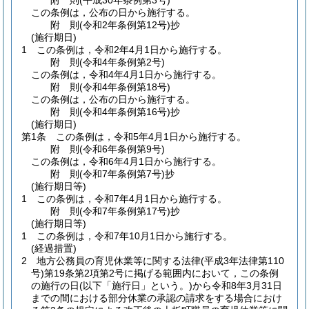
附
則
(平成30年
条例第3号)
この条例は，公布の日から施行する。
附
則
(令和2年
条例第12号)
抄
(施行期日)
1
この条例は，令和2年4月1日から施行する。
附
則
(令和4年
条例第2号)
この条例は，令和4年4月1日から施行する。
附
則
(令和4年
条例第18号)
この条例は，公布の日から施行する。
附
則
(令和4年
条例第16号)
抄
(施行期日)
第1条
この条例は，令和5年4月1日から施行する。
附
則
(令和6年
条例第9号)
この条例は，令和6年4月1日から施行する。
附
則
(令和7年
条例第7号)
抄
(施行期日等)
1
この条例は，令和7年4月1日から施行する。
附
則
(令和7年
条例第17号)
抄
(施行期日等)
1
この条例は，令和7年10月1日から施行する。
(経過措置)
2
地方公務員の育児休業等に関する法律
(平成3年法律第110
号)
第19条第2項第2号に掲げる範囲内において，この条例
の施行の日
(以下「施行日」という。)
から令和8年3月31日
までの間における部分休業の承認の請求をする場合におけ