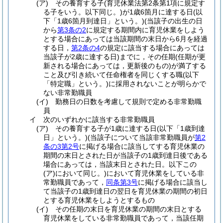
(ア)
その養育する子
(育児休業法第2条第1項に規定す
る子をいう。以下同じ。)
が1歳6箇月に達する日
(以
下「1歳6箇月到達日」という。)
(当該子の出生の日
から
第3条の2
に規定する期間内に育児休業をしよう
とする場合にあっては当該期間の末日から6月を経過
する日，
第2条の4
の規定に該当する場合にあっては
当該子が2歳に達する日)
までに，その任期
(任期が更
新される場合にあっては，更新後のもの)
が満了する
こと及び引き続いて任命権者を同じくする職
(以下
「特定職」という。)
に採用されないことが明らかで
ない非常勤職員
(イ)
勤務日の日数を考慮して規則で定める非常勤職
員
イ
次のいずれかに該当する非常勤職員
(ア)
その養育する子が1歳に達する日
(以下「1歳到達
日」という。)
(当該子について当該非常勤職員が
第2
条の3第2号
に掲げる場合に該当してする育児休業の
期間の末日とされた日が当該子の1歳到達日後である
場合にあっては，当該末日とされた日。以下この
(ア)
において同じ。)
において育児休業をしている非
常勤職員であって，
同条第3号
に掲げる場合に該当し
て当該子の1歳到達日の翌日を育児休業の期間の初日
とする育児休業をしようとするもの
(イ)
その任期の末日を育児休業の期間の末日とする
育児休業をしている非常勤職員であって，当該任期