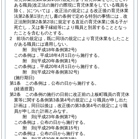
ある職員
(改正法の施行の際現に育児休業をしている職員を
除く。)
については，改正法の規定による改正後の育児休業
法第2条第1項ただし書の条例で定める特別の事情には，改
正法附則第2条第2項に規定する直近の育児休業に係る子が
死亡し，又は養子縁組等により職員と別居することとなっ
たことを含むものとする。
2
前項の規定は，既に同項の規定により育児休業をしたこと
がある職員には適用しない。
附
則
(平成18年
条例第2号)
この条例は，平成18年4月1日から施行する。
附
則
(平成20年
条例第1号)
この条例は，平成20年4月1日から施行する。
附
則
(平成22年
条例第32号)
(施行期日)
第1条
この条例は，公布の日から施行する。
(経過措置)
第2条
この条例の施行の日前に改正前の上板町職員の育児休
業等に関する条例第3条第4号の規定により職員が申し出た
計画は，同日以後は，改正後の第3条第4号の規定により職
員が申し出た計画とみなす。
附
則
(平成23年
条例第7号)
この条例は，公布の日から施行する。
附
則
(平成29年
条例第15号)
この条例は，公布の日から施行する。