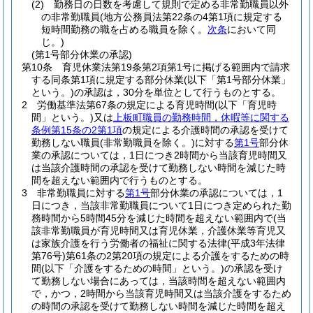
(2)
勤務日の日数を考慮して規則で定める非常勤職員以外
の非常勤職員
(地方公務員法第22条の4第1項に規定する
短時間勤務の職を占める職員を除く。
次条
において同
じ。)
(第1号部分休業の承認)
第10条
育児休業法第19条第2項第1号に掲げる範囲内で請求
する同条第1項に規定する部分休業
(以下「第1号部分休業」
という。)
の承認は，30分を単位として行うものとする。
2
労働基準法第67条の規定による育児時間
(以下「育児時
間」という。)
又は
上板町職員の勤務時間，休暇等に関する
条例第15条の2第1項
の規定による介護時間の承認を受けて
勤務しない職員
(非常勤職員を除く。)
に対する
第1号
部分休
業の承認については，1日につき2時間から当該育児時間又
は当該介護時間の承認を受けて勤務しない時間を減じた時
間を超えない範囲内で行うものとする。
3
非常勤職員に対する
第1号
部分休業の承認については，1
日につき，当該非常勤職員について1日につき定められた勤
務時間から5時間45分を減じた時間を超えない範囲内で
(当
該非常勤職員が育児時間又は育児休業，介護休業等育児又
は家族介護を行う労働者の福祉に関する法律
(平成3年法律
第76号)
第61条の2第20項の規定による介護をするための時
間
(以下「介護をするための時間」という。)
の承認を受け
て勤務しない場合にあっては，当該時間を超えない範囲内
で，かつ，2時間から当該育児時間又は当該介護をするため
の時間の承認を受けて勤務しない時間を減じた時間を超え