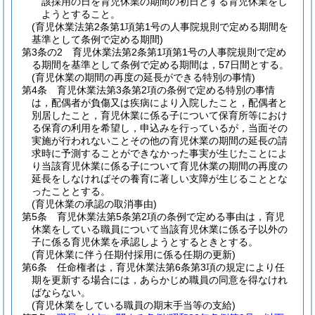
該採用の日を育児休業の期間の初日とする育児休業をし
ようとすること。
(育児休業法第2条第1項第1号の人事院規則で定める期間を
基準として条例で定める期間)
第3条の2
育児休業法第2条第1項第1号の人事院規則で定め
る期間を基準として条例で定める期間は，57日間とする。
(育児休業の期間の再度の延長ができる特別の事情)
第4条
育児休業法第3条第2項の条例で定める特別の事情
は，配偶者が負傷又は疾病により入院したこと，配偶者と
別居したこと，育児休業に係る子について保育所等におけ
る保育の利用を希望し，申込みを行っているが，当面その
実施が行われないことその他の育児休業の期間の延長の請
求時に予測することができなかった事実が生じたことによ
り当該育児休業に係る子について育児休業の期間の再度の
延長をしなければその養育に著しい支障が生じることとな
ったこととする。
(育児休業の承認の取消事由)
第5条
育児休業法第5条第2項の条例で定める事由は，育児
休業をしている職員について当該育児休業に係る子以外の
子に係る育児休業を承認しようとするときとする。
(育児休業に伴う任期付採用に係る任期の更新)
第6条
任命権者は，育児休業法第6条第3項の規定により任
期を更新する場合には，あらかじめ職員の同意を得なけれ
ばならない。
(育児休業をしている職員の期末手当等の支給)