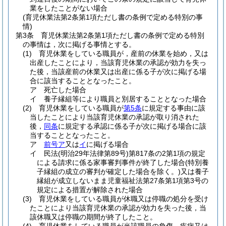
業をしたことがない場合
(育児休業法第2条第1項ただし書の条例で定める特別の事
情)
第3条
育児休業法第2条第1項ただし書の条例で定める特別
の事情は，次に掲げる事情とする。
(1)
育児休業をしている職員が，産前の休業を始め，又は
出産したことにより，当該育児休業の承認が効力を失っ
た後，当該産前の休業又は出産に係る子が次に掲げる場
合に該当することとなったこと。
ア
死亡した場合
イ
養子縁組等により職員と別居することとなった場合
(2)
育児休業をしている職員が
第5条
に規定する事由に該
当したことにより当該育児休業の承認が取り消された
後，
同条
に規定する承認に係る子が次に掲げる場合に該
当することとなったこと。
ア
前号ア
又は
イ
に掲げる場合
イ
民法
(明治29年法律第89号)
第817条の2第1項の規定
による請求に係る家事審判事件が終了した場合
(特別養
子縁組の成立の審判が確定した場合を除く。)
又は養子
縁組が成立しないまま児童福祉法第27条第1項第3号の
規定による措置が解除された場合
(3)
育児休業をしている職員が休職又は停職の処分を受け
たことにより当該育児休業の承認が効力を失った後，当
該休職又は停職の期間が終了したこと。