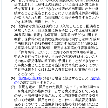
(4)
育児休業をしている職員が当該職員の負傷，疾病又は
身体上若しくは精神上の障害により当該育児休業に係る
子を養育することができない状態が相当期間にわたり継
続することが見込まれることにより当該育児休業の承認
が取り消された後，当該職員が当該子を養育することが
できる状態に回復したこと。
(5)
配偶者が負傷又は疾病により入院したこと，配偶者と
別居したこと，育児休業に係る子について児童福祉法第
39条第1項に規定する保育所，就学前の子どもに関する
教育，保育等の総合的な提供の推進に関する法律
(平成18
年法律第77号)
第2条第6項に規定する認定こども園又は
児童福祉法第24条第2項に規定する家庭的保育事業等
(以
下「保育所等」という。)
における保育の利用を希望し，
申込みを行っているが，当面その実施が行われないこと
その他の育児休業の終了時に予測することができなかっ
た事実が生じたことにより当該育児休業に係る子につい
て育児休業をしなければその養育に著しい支障が生じる
こととなったこと。
(6)
第2条の3第3号
に掲げる場合に該当すること又は
第2条
の4
の規定に該当すること。
(7)
任期を定めて採用された職員であって，当該任期の末
日を育児休業の期間の末日とする育児休業をしているも
のが，当該任期を更新され，又は当該任期の満了後引き
続いて特定職に採用されることに伴い，当該育児休業に
係る子について，当該更新前の任期の末日の翌日又は当