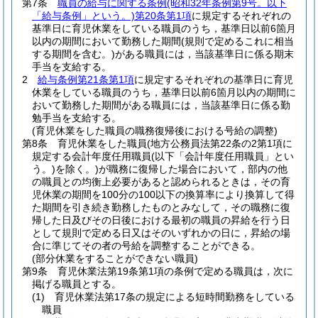
第7条
職員の給与に関する条例
(昭和32年条例第9号。以下
「給与条例」という。)
第20条第1項
に規定するそれぞれの
基準日に育児休業をしている職員のうち，基準日以前6箇月
以内の期間において勤務した期間
(規則で定めるこれに相当
する期間を含む。)
がある職員には，当該基準日に係る期末
手当を支給する。
2
給与条例第21条第1項
に規定するそれぞれの基準日に育児
休業をしている職員のうち，基準日以前6箇月以内の期間に
おいて勤務した期間がある職員には，当該基準日に係る勤
勉手当を支給する。
(育児休業をした職員の職務復帰後における号給の調整)
第8条
育児休業をした職員
(地方公務員法第22条の2第1項に
規定する会計年度任用職員
(以下「会計年度任用職員」とい
う。)
を除く。)
が職務に復帰した場合において，部内の他
の職員との均衡上必要があると認められるときは，その育
児休業の期間を100分の100以下の換算率により換算して得
た期間を引き続き勤務したものとみなして，その職務に復
帰した日及びその日後における最初の職員の昇給を行う日
として規則で定める日又はそのいずれかの日に，昇給の場
合に準じてその者の号給を調整することができる。
(部分休業をすることができない職員)
第9条
育児休業法第19条第1項の条例で定める職員は，次に
掲げる職員とする。
(1)
育児休業法第17条の規定による短時間勤務をしている
職員