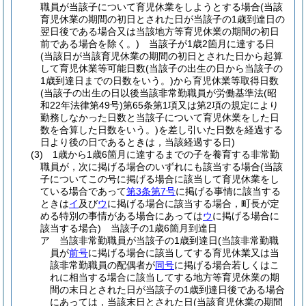
職員が当該子について育児休業をしようとする場合
(当該
育児休業の期間の初日とされた日が当該子の1歳到達日の
翌日後である場合又は当該地方等育児休業の期間の初日
前である場合を除く。)
当該子が1歳2箇月に達する日
(当該日が当該育児休業の期間の初日とされた日から起算
して育児休業等可能日数
(当該子の出生の日から当該子の
1歳到達日までの日数をいう。)
から育児休業等取得日数
(当該子の出生の日以後当該非常勤職員が労働基準法
(昭
和22年法律第49号)
第65条第1項又は第2項の規定により
勤務しなかった日数と当該子について育児休業をした日
数を合算した日数をいう。)
を差し引いた日数を経過する
日より後の日であるときは，当該経過する日)
(3)
1歳から1歳6箇月に達するまでの子を養育する非常勤
職員が，次に掲げる場合のいずれにも該当する場合
(当該
子についてこの号に掲げる場合に該当して育児休業をし
ている場合であって
第3条第7号
に掲げる事情に該当する
ときは
イ
及び
ウ
に掲げる場合に該当する場合，町長が定
める特別の事情がある場合にあっては
ウ
に掲げる場合に
該当する場合)
当該子の1歳6箇月到達日
ア
当該非常勤職員が当該子の1歳到達日
(当該非常勤職
員が
前号
に掲げる場合に該当してする育児休業又は当
該非常勤職員の配偶者が
同号
に掲げる場合若しくはこ
れに相当する場合に該当してする地方等育児休業の期
間の末日とされた日が当該子の1歳到達日後である場合
にあっては，当該末日とされた日
(当該育児休業の期間