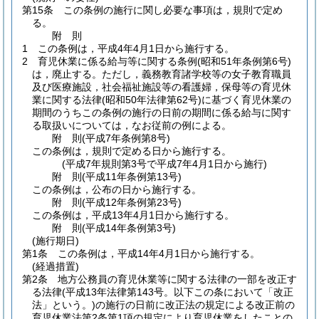
第15条
この条例の施行に関し必要な事項は，規則で定め
る。
附
則
1
この条例は，平成4年4月1日から施行する。
2
育児休業に係る給与等に関する条例
(昭和51年条例第6号)
は，廃止する。
ただし，義務教育諸学校等の女子教育職員
及び医療施設，社会福祉施設等の看護婦，保母等の育児休
業に関する法律
(昭和50年法律第62号)
に基づく育児休業の
期間のうちこの条例の施行の日前の期間に係る給与に関す
る取扱いについては，なお従前の例による。
附
則
(平成7年
条例第8号)
この条例は，規則で定める日から施行する。
(平成7年規則第3号で平成7年4月1日から施行)
附
則
(平成11年
条例第13号)
この条例は，公布の日から施行する。
附
則
(平成12年
条例第23号)
この条例は，平成13年4月1日から施行する。
附
則
(平成14年
条例第3号)
(施行期日)
第1条
この条例は，平成14年4月1日から施行する。
(経過措置)
第2条
地方公務員の育児休業等に関する法律の一部を改正す
る法律
(平成13年法律第143号。以下この条において「改正
法」という。)
の施行の日前に改正法の規定による改正前の
育児休業法第2条第1項の規定により育児休業をしたことの