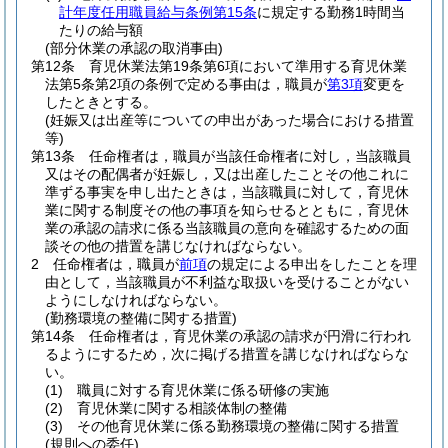
計年度任用職員給与条例第15条
に規定する勤務1時間当
たりの給与額
(部分休業の承認の取消事由)
第12条
育児休業法第19条第6項において準用する育児休業
法第5条第2項の条例で定める事由は，職員が
第3項
変更を
したときとする。
(妊娠又は出産等についての申出があった場合における措置
等)
第13条
任命権者は，職員が当該任命権者に対し，当該職員
又はその配偶者が妊娠し，又は出産したことその他これに
準ずる事実を申し出たときは，当該職員に対して，育児休
業に関する制度その他の事項を知らせるとともに，育児休
業の承認の請求に係る当該職員の意向を確認するための面
談その他の措置を講じなければならない。
2
任命権者は，職員が
前項
の規定による申出をしたことを理
由として，当該職員が不利益な取扱いを受けることがない
ようにしなければならない。
(勤務環境の整備に関する措置)
第14条
任命権者は，育児休業の承認の請求が円滑に行われ
るようにするため，次に掲げる措置を講じなければならな
い。
(1)
職員に対する育児休業に係る研修の実施
(2)
育児休業に関する相談体制の整備
(3)
その他育児休業に係る勤務環境の整備に関する措置
(規則への委任)