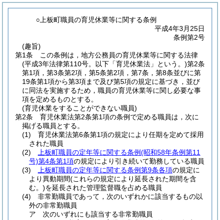
○上板町職員の育児休業等に関する条例
平成4年3月25日
条例第2号
(趣旨)
第1条
この条例は，地方公務員の育児休業等に関する法律
(平成3年法律第110号。以下「育児休業法」という。)
第2条
第1項，第3条第2項，第5条第2項，第7条，第8条並びに第
19条第1項から第3項まで及び第5項の規定に基づき，並び
に同法を実施するため，職員の育児休業等に関し必要な事
項を定めるものとする。
(育児休業をすることができない職員)
第2条
育児休業法第2条第1項の条例で定める職員は，次に
掲げる職員とする。
(1)
育児休業法第6条第1項の規定により任期を定めて採用
された職員
(2)
上板町職員の定年等に関する条例
(昭和58年条例第11
号)
第4条第1項
の規定により引き続いて勤務している職員
(3)
上板町職員の定年等に関する条例第9条各項
の規定に
より異動期間
(これらの規定により延長された期間を含
む。)
を延長された管理監督職を占める職員
(4)
非常勤職員であって，次のいずれかに該当するもの以
外の非常勤職員
ア
次のいずれにも該当する非常勤職員