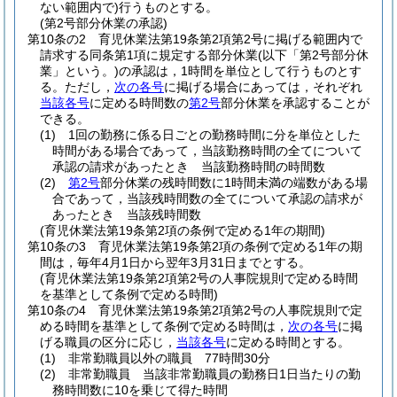
ない範囲内で)
行うものとする。
(第2号部分休業の承認)
第10条の2
育児休業法第19条第2項第2号に掲げる範囲内で
請求する同条第1項に規定する部分休業
(以下「第2号部分休
業」という。)
の承認は，1時間を単位として行うものとす
る。
ただし，
次の各号
に掲げる場合にあっては，それぞれ
当該各号
に定める時間数の
第2号
部分休業を承認することが
できる。
(1)
1回の勤務に係る日ごとの勤務時間に分を単位とした
時間がある場合であって，当該勤務時間の全てについて
承認の請求があったとき 当該勤務時間の時間数
(2)
第2号
部分休業の残時間数に1時間未満の端数がある場
合であって，当該残時間数の全てについて承認の請求が
あったとき 当該残時間数
(育児休業法第19条第2項の条例で定める1年の期間)
第10条の3
育児休業法第19条第2項の条例で定める1年の期
間は，毎年4月1日から翌年3月31日までとする。
(育児休業法第19条第2項第2号の人事院規則で定める時間
を基準として条例で定める時間)
第10条の4
育児休業法第19条第2項第2号の人事院規則で定
める時間を基準として条例で定める時間は，
次の各号
に掲
げる職員の区分に応じ，
当該各号
に定める時間とする。
(1)
非常勤職員以外の職員 77時間30分
(2)
非常勤職員 当該非常勤職員の勤務日1日当たりの勤
務時間数に10を乗じて得た時間