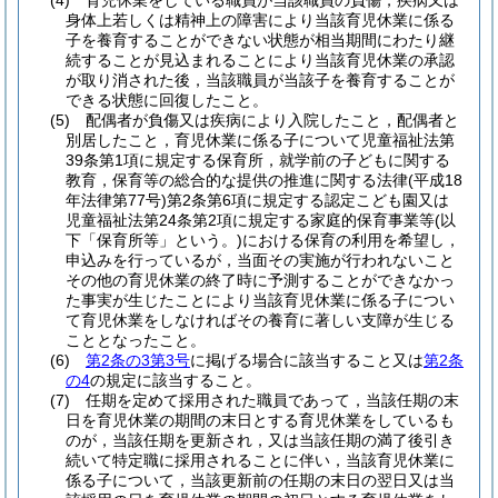
(4)
育児休業をしている職員が当該職員の負傷，疾病又は
身体上若しくは精神上の障害により当該育児休業に係る
子を養育することができない状態が相当期間にわたり継
続することが見込まれることにより当該育児休業の承認
が取り消された後，当該職員が当該子を養育することが
できる状態に回復したこと。
(5)
配偶者が負傷又は疾病により入院したこと，配偶者と
別居したこと，育児休業に係る子について児童福祉法第
39条第1項に規定する保育所，就学前の子どもに関する
教育，保育等の総合的な提供の推進に関する法律
(平成18
年法律第77号)
第2条第6項に規定する認定こども園又は
児童福祉法第24条第2項に規定する家庭的保育事業等
(以
下「保育所等」という。)
における保育の利用を希望し，
申込みを行っているが，当面その実施が行われないこと
その他の育児休業の終了時に予測することができなかっ
た事実が生じたことにより当該育児休業に係る子につい
て育児休業をしなければその養育に著しい支障が生じる
こととなったこと。
(6)
第2条の3第3号
に掲げる場合に該当すること又は
第2条
の4
の規定に該当すること。
(7)
任期を定めて採用された職員であって，当該任期の末
日を育児休業の期間の末日とする育児休業をしているも
のが，当該任期を更新され，又は当該任期の満了後引き
続いて特定職に採用されることに伴い，当該育児休業に
係る子について，当該更新前の任期の末日の翌日又は当