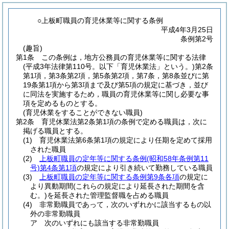
○上板町職員の育児休業等に関する条例
平成4年3月25日
条例第2号
(趣旨)
第1条
この条例は，地方公務員の育児休業等に関する法律
(平成3年法律第110号。以下「育児休業法」という。)
第2条
第1項，第3条第2項，第5条第2項，第7条，第8条並びに第
19条第1項から第3項まで及び第5項の規定に基づき，並び
に同法を実施するため，職員の育児休業等に関し必要な事
項を定めるものとする。
(育児休業をすることができない職員)
第2条
育児休業法第2条第1項の条例で定める職員は，次に
掲げる職員とする。
(1)
育児休業法第6条第1項の規定により任期を定めて採用
された職員
(2)
上板町職員の定年等に関する条例
(昭和58年条例第11
号)
第4条第1項
の規定により引き続いて勤務している職員
(3)
上板町職員の定年等に関する条例第9条各項
の規定に
より異動期間
(これらの規定により延長された期間を含
む。)
を延長された管理監督職を占める職員
(4)
非常勤職員であって，次のいずれかに該当するもの以
外の非常勤職員
ア
次のいずれにも該当する非常勤職員