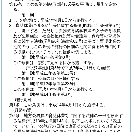
第15条
この条例の施行に関し必要な事項は，規則で定め
る。
附
則
1
この条例は，平成4年4月1日から施行する。
2
育児休業に係る給与等に関する条例
(昭和51年条例第6号)
は，廃止する。
ただし，義務教育諸学校等の女子教育職員
及び医療施設，社会福祉施設等の看護婦，保母等の育児休
業に関する法律
(昭和50年法律第62号)
に基づく育児休業の
期間のうちこの条例の施行の日前の期間に係る給与に関す
る取扱いについては，なお従前の例による。
附
則
(平成7年
条例第8号)
この条例は，規則で定める日から施行する。
(平成7年規則第3号で平成7年4月1日から施行)
附
則
(平成11年
条例第13号)
この条例は，公布の日から施行する。
附
則
(平成12年
条例第23号)
この条例は，平成13年4月1日から施行する。
附
則
(平成14年
条例第3号)
(施行期日)
第1条
この条例は，平成14年4月1日から施行する。
(経過措置)
第2条
地方公務員の育児休業等に関する法律の一部を改正す
る法律
(平成13年法律第143号。以下この条において「改正
法」という。)
の施行の日前に改正法の規定による改正前の
育児休業法第2条第1項の規定により育児休業をしたことの