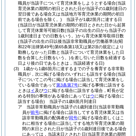
職員が当該子について育児休業をしようとする場合
(当該
育児休業の期間の初日とされた日が当該子の1歳到達日の
翌日後である場合又は当該地方等育児休業の期間の初日
前である場合を除く。)
当該子が1歳2箇月に達する日
(当該日が当該育児休業の期間の初日とされた日から起算
して育児休業等可能日数
(当該子の出生の日から当該子の
1歳到達日までの日数をいう。)
から育児休業等取得日数
(当該子の出生の日以後当該非常勤職員が労働基準法
(昭
和22年法律第49号)
第65条第1項又は第2項の規定により
勤務しなかった日数と当該子について育児休業をした日
数を合算した日数をいう。)
を差し引いた日数を経過する
日より後の日であるときは，当該経過する日)
(3)
1歳から1歳6箇月に達するまでの子を養育する非常勤
職員が，次に掲げる場合のいずれにも該当する場合
(当該
子についてこの号に掲げる場合に該当して育児休業をし
ている場合であって
第3条第7号
に掲げる事情に該当する
ときは
イ
及び
ウ
に掲げる場合に該当する場合，町長が定
める特別の事情がある場合にあっては
ウ
に掲げる場合に
該当する場合)
当該子の1歳6箇月到達日
ア
当該非常勤職員が当該子の1歳到達日
(当該非常勤職
員が
前号
に掲げる場合に該当してする育児休業又は当
該非常勤職員の配偶者が
同号
に掲げる場合若しくはこ
れに相当する場合に該当してする地方等育児休業の期
間の末日とされた日が当該子の1歳到達日後である場合
にあっては，当該末日とされた日
(当該育児休業の期間