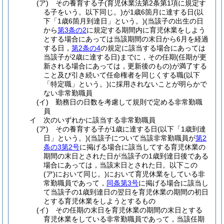
(ア)
その養育する子
(育児休業法第2条第1項に規定す
る子をいう。以下同じ。)
が1歳6箇月に達する日
(以
下「1歳6箇月到達日」という。)
(当該子の出生の日
から
第3条の2
に規定する期間内に育児休業をしよう
とする場合にあっては当該期間の末日から6月を経過
する日，
第2条の4
の規定に該当する場合にあっては
当該子が2歳に達する日)
までに，その任期
(任期が更
新される場合にあっては，更新後のもの)
が満了する
こと及び引き続いて任命権者を同じくする職
(以下
「特定職」という。)
に採用されないことが明らかで
ない非常勤職員
(イ)
勤務日の日数を考慮して規則で定める非常勤職
員
イ
次のいずれかに該当する非常勤職員
(ア)
その養育する子が1歳に達する日
(以下「1歳到達
日」という。)
(当該子について当該非常勤職員が
第2
条の3第2号
に掲げる場合に該当してする育児休業の
期間の末日とされた日が当該子の1歳到達日後である
場合にあっては，当該末日とされた日。以下この
(ア)
において同じ。)
において育児休業をしている非
常勤職員であって，
同条第3号
に掲げる場合に該当し
て当該子の1歳到達日の翌日を育児休業の期間の初日
とする育児休業をしようとするもの
(イ)
その任期の末日を育児休業の期間の末日とする
育児休業をしている非常勤職員であって，当該任期