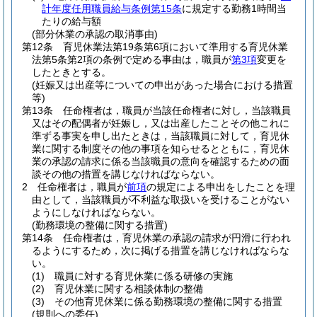
計年度任用職員給与条例第15条
に規定する勤務1時間当
たりの給与額
(部分休業の承認の取消事由)
第12条
育児休業法第19条第6項において準用する育児休業
法第5条第2項の条例で定める事由は，職員が
第3項
変更を
したときとする。
(妊娠又は出産等についての申出があった場合における措置
等)
第13条
任命権者は，職員が当該任命権者に対し，当該職員
又はその配偶者が妊娠し，又は出産したことその他これに
準ずる事実を申し出たときは，当該職員に対して，育児休
業に関する制度その他の事項を知らせるとともに，育児休
業の承認の請求に係る当該職員の意向を確認するための面
談その他の措置を講じなければならない。
2
任命権者は，職員が
前項
の規定による申出をしたことを理
由として，当該職員が不利益な取扱いを受けることがない
ようにしなければならない。
(勤務環境の整備に関する措置)
第14条
任命権者は，育児休業の承認の請求が円滑に行われ
るようにするため，次に掲げる措置を講じなければならな
い。
(1)
職員に対する育児休業に係る研修の実施
(2)
育児休業に関する相談体制の整備
(3)
その他育児休業に係る勤務環境の整備に関する措置
(規則への委任)