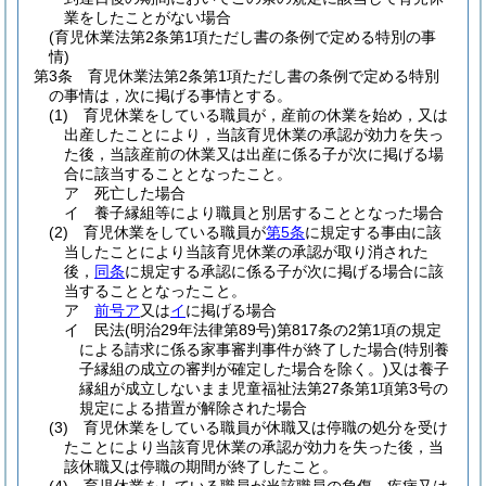
業をしたことがない場合
(育児休業法第2条第1項ただし書の条例で定める特別の事
情)
第3条
育児休業法第2条第1項ただし書の条例で定める特別
の事情は，次に掲げる事情とする。
(1)
育児休業をしている職員が，産前の休業を始め，又は
出産したことにより，当該育児休業の承認が効力を失っ
た後，当該産前の休業又は出産に係る子が次に掲げる場
合に該当することとなったこと。
ア
死亡した場合
イ
養子縁組等により職員と別居することとなった場合
(2)
育児休業をしている職員が
第5条
に規定する事由に該
当したことにより当該育児休業の承認が取り消された
後，
同条
に規定する承認に係る子が次に掲げる場合に該
当することとなったこと。
ア
前号ア
又は
イ
に掲げる場合
イ
民法
(明治29年法律第89号)
第817条の2第1項の規定
による請求に係る家事審判事件が終了した場合
(特別養
子縁組の成立の審判が確定した場合を除く。)
又は養子
縁組が成立しないまま児童福祉法第27条第1項第3号の
規定による措置が解除された場合
(3)
育児休業をしている職員が休職又は停職の処分を受け
たことにより当該育児休業の承認が効力を失った後，当
該休職又は停職の期間が終了したこと。