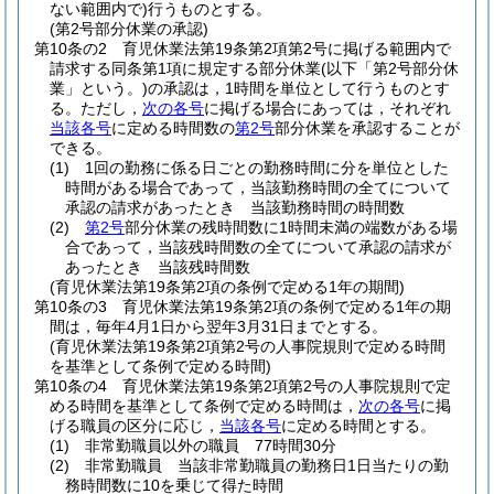
ない範囲内で)
行うものとする。
(第2号部分休業の承認)
第10条の2
育児休業法第19条第2項第2号に掲げる範囲内で
請求する同条第1項に規定する部分休業
(以下「第2号部分休
業」という。)
の承認は，1時間を単位として行うものとす
る。
ただし，
次の各号
に掲げる場合にあっては，それぞれ
当該各号
に定める時間数の
第2号
部分休業を承認することが
できる。
(1)
1回の勤務に係る日ごとの勤務時間に分を単位とした
時間がある場合であって，当該勤務時間の全てについて
承認の請求があったとき 当該勤務時間の時間数
(2)
第2号
部分休業の残時間数に1時間未満の端数がある場
合であって，当該残時間数の全てについて承認の請求が
あったとき 当該残時間数
(育児休業法第19条第2項の条例で定める1年の期間)
第10条の3
育児休業法第19条第2項の条例で定める1年の期
間は，毎年4月1日から翌年3月31日までとする。
(育児休業法第19条第2項第2号の人事院規則で定める時間
を基準として条例で定める時間)
第10条の4
育児休業法第19条第2項第2号の人事院規則で定
める時間を基準として条例で定める時間は，
次の各号
に掲
げる職員の区分に応じ，
当該各号
に定める時間とする。
(1)
非常勤職員以外の職員 77時間30分
(2)
非常勤職員 当該非常勤職員の勤務日1日当たりの勤
務時間数に10を乗じて得た時間