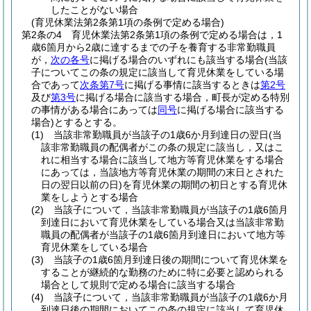
したことがない場合
(育児休業法第2条第1項の条例で定める場合)
第2条の4
育児休業法第2条第1項の条例で定める場合は，1
歳6箇月から2歳に達するまでの子を養育する非常勤職員
が，
次の各号
に掲げる場合のいずれにも該当する場合
(当該
子についてこの条の規定に該当して育児休業をしている場
合であって
次条第7号
に掲げる事情に該当するときは
第2号
及び
第3号
に掲げる場合に該当する場合，町長が定める特別
の事情がある場合にあっては
同号
に掲げる場合に該当する
場合)
とするとする。
(1)
当該非常勤職員が当該子の1歳6か月到達日の翌日
(当
該非常勤職員の配偶者がこの条の規定に該当し，又はこ
れに相当する場合に該当して地方等育児休業をする場合
にあっては，当該地方等育児休業の期間の末日とされた
日の翌日以前の日)
を育児休業の期間の初日とする育児休
業をしようとする場合
(2)
当該子について，当該非常勤職員が当該子の1歳6箇月
到達日において育児休業をしている場合又は当該非常勤
職員の配偶者が当該子の1歳6箇月到達日において地方等
育児休業をしている場合
(3)
当該子の1歳6箇月到達日後の期間について育児休業を
することが継続的な勤務のために特に必要と認められる
場合として規則で定める場合に該当する場合
(4)
当該子について，当該非常勤職員が当該子の1歳6か月
到達日後の期間においてこの条の規定に該当して育児休