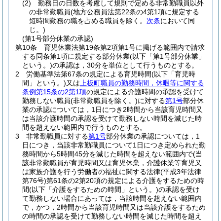
(2)
勤務日の日数を考慮して規則で定める非常勤職員以外
の非常勤職員
(地方公務員法第22条の4第1項に規定する
短時間勤務の職を占める職員を除く。
次条
において同
じ。)
(第1号部分休業の承認)
第10条
育児休業法第19条第2項第1号に掲げる範囲内で請求
する同条第1項に規定する部分休業
(以下「第1号部分休業」
という。)
の承認は，30分を単位として行うものとする。
2
労働基準法第67条の規定による育児時間
(以下「育児時
間」という。)
又は
上板町職員の勤務時間，休暇等に関する
条例第15条の2第1項
の規定による介護時間の承認を受けて
勤務しない職員
(非常勤職員を除く。)
に対する
第1号
部分休
業の承認については，1日につき2時間から当該育児時間又
は当該介護時間の承認を受けて勤務しない時間を減じた時
間を超えない範囲内で行うものとする。
3
非常勤職員に対する
第1号
部分休業の承認については，1
日につき，当該非常勤職員について1日につき定められた勤
務時間から5時間45分を減じた時間を超えない範囲内で
(当
該非常勤職員が育児時間又は育児休業，介護休業等育児又
は家族介護を行う労働者の福祉に関する法律
(平成3年法律
第76号)
第61条の2第20項の規定による介護をするための時
間
(以下「介護をするための時間」という。)
の承認を受け
て勤務しない場合にあっては，当該時間を超えない範囲内
で，かつ，2時間から当該育児時間又は当該介護をするため
の時間の承認を受けて勤務しない時間を減じた時間を超え