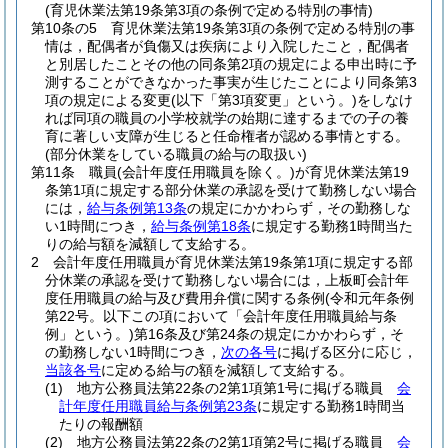
(育児休業法第19条第3項の条例で定める特別の事情)
第10条の5
育児休業法第19条第3項の条例で定める特別の事
情は，配偶者が負傷又は疾病により入院したこと，配偶者
と別居したことその他の同条第2項の規定による申出時に予
測することができなかった事実が生じたことにより同条第3
項の規定による変更
(以下「第3項変更」という。)
をしなけ
れば同項の職員の小学校就学の始期に達するまでの子の養
育に著しい支障が生じると任命権者が認める事情とする。
(部分休業をしている職員の給与の取扱い)
第11条
職員
(会計年度任用職員を除く。)
が育児休業法第19
条第1項に規定する部分休業の承認を受けて勤務しない場合
には，
給与条例第13条
の規定にかかわらず，その勤務しな
い1時間につき，
給与条例第18条
に規定する勤務1時間当た
りの給与額を減額して支給する。
2
会計年度任用職員が育児休業法第19条第1項に規定する部
分休業の承認を受けて勤務しない場合には，上板町会計年
度任用職員の給与及び費用弁償に関する条例
(令和元年条例
第22号。以下この項において「会計年度任用職員給与条
例」という。)
第16条及び第24条の規定にかかわらず，そ
の勤務しない1時間につき，
次の各号
に掲げる区分に応じ，
当該各号
に定める給与の額を減額して支給する。
(1)
地方公務員法第22条の2第1項第1号に掲げる職員
会
計年度任用職員給与条例第23条
に規定する勤務1時間当
たりの報酬額
(2)
地方公務員法第22条の2第1項第2号に掲げる職員
会