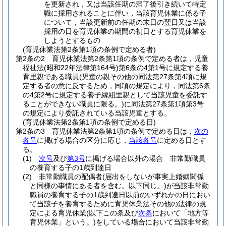
を更新され，又は当該任期の満了後引き続いて特定
職に採用されることに伴い，当該育児休業に係る子
について，当該更新前の任期の末日の翌日又は当該
採用の日を育児休業の期間の初日とする育児休業を
しようとするもの
(育児休業法第2条第1項の条例で定める者)
第2条の2
育児休業法第2条第1項の条例で定める者は，児童
福祉法
(昭和22年法律第164号)
第6条の4第1号に規定する養
育里親である職員
(児童の親その他の同法第27条第4項に規
定する者の意に反するため，同項の規定により，同法第6条
の4第2号に規定する養子縁組里親として当該児童を委託す
ることができない職員に限る。)
に同法第27条第1項第3号
の規定により委託されている当該児童とする。
(育児休業法第2条第1項の条例で定める日)
第2条の3
育児休業法第2条第1項の条例で定める日は，
次の
各号
に掲げる場合の区分に応じ，
当該各号
に定める日とす
る。
(1)
次号
及び
第3号
に掲げる場合以外の場合 非常勤職員
の養育する子の1歳到達日
(2)
非常勤職員の配偶者
(届出をしないが事実上婚姻関係
と同様の事情にある者を含む。以下同じ。)
が当該非常勤
職員の養育する子の1歳到達日以前のいずれかの日におい
て当該子を養育するために育児休業法その他の法律の規
定による育児休業
(以下この条及び
次条
において「地方等
育児休業」という。)
をしている場合において当該非常勤