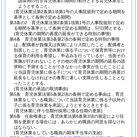
該採用の日を育児休業の期間の初日とする育児休業をし
ようとすること。
(育児休業法第2条第1項第1号の人事院規則で定める期間を
基準として条例で定める期間)
第3条の2
育児休業法第2条第1項第1号の人事院規則で定め
る期間を基準として条例で定める期間は，57日間とする。
(育児休業の期間の再度の延長ができる特別の事情)
第4条
育児休業法第3条第2項の条例で定める特別の事情
は，配偶者が負傷又は疾病により入院したこと，配偶者と
別居したこと，育児休業に係る子について保育所等におけ
る保育の利用を希望し，申込みを行っているが，当面その
実施が行われないことその他の育児休業の期間の延長の請
求時に予測することができなかった事実が生じたことによ
り当該育児休業に係る子について育児休業の期間の再度の
延長をしなければその養育に著しい支障が生じることとな
ったこととする。
(育児休業の承認の取消事由)
第5条
育児休業法第5条第2項の条例で定める事由は，育児
休業をしている職員について当該育児休業に係る子以外の
子に係る育児休業を承認しようとするときとする。
(育児休業に伴う任期付採用に係る任期の更新)
第6条
任命権者は，育児休業法第6条第3項の規定により任
期を更新する場合には，あらかじめ職員の同意を得なけれ
ばならない。
(育児休業をしている職員の期末手当等の支給)