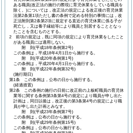
ある職員
(改正法の施行の際現に育児休業をしている職員を
除く。)
については，改正法の規定による改正後の育児休業
法第2条第1項ただし書の条例で定める特別の事情には，改
正法附則第2条第2項に規定する直近の育児休業に係る子が
死亡し，又は養子縁組等により職員と別居することとなっ
たことを含むものとする。
2
前項の規定は，既に同項の規定により育児休業をしたこと
がある職員には適用しない。
附
則
(平成18年
条例第2号)
この条例は，平成18年4月1日から施行する。
附
則
(平成20年
条例第1号)
この条例は，平成20年4月1日から施行する。
附
則
(平成22年
条例第32号)
(施行期日)
第1条
この条例は，公布の日から施行する。
(経過措置)
第2条
この条例の施行の日前に改正前の上板町職員の育児休
業等に関する条例第3条第4号の規定により職員が申し出た
計画は，同日以後は，改正後の第3条第4号の規定により職
員が申し出た計画とみなす。
附
則
(平成23年
条例第7号)
この条例は，公布の日から施行する。
附
則
(平成29年
条例第15号)
この条例は，公布の日から施行する。