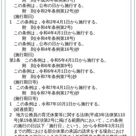
附
則
(平成30年
条例第3号)
この条例は，公布の日から施行する。
附
則
(令和2年
条例第12号)
抄
(施行期日)
1
この条例は，令和2年4月1日から施行する。
附
則
(令和4年
条例第2号)
この条例は，令和4年4月1日から施行する。
附
則
(令和4年
条例第18号)
この条例は，公布の日から施行する。
附
則
(令和4年
条例第16号)
抄
(施行期日)
第1条
この条例は，令和5年4月1日から施行する。
附
則
(令和6年
条例第9号)
この条例は，令和6年4月1日から施行する。
附
則
(令和7年
条例第7号)
抄
(施行期日等)
1
この条例は，令和7年4月1日から施行する。
附
則
(令和7年
条例第17号)
抄
(施行期日等)
1
この条例は，令和7年10月1日から施行する。
(経過措置)
2
地方公務員の育児休業等に関する法律
(平成3年法律第110
号)
第19条第2項第2号に掲げる範囲内において，この条例
の施行の日
(以下「施行日」という。)
から令和8年3月31日
までの間における部分休業の承認の請求をする場合におけ