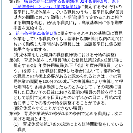
第7条
職員の給与に関する条例
(昭和32年条例第9号。以下
「給与条例」という。)
第20条第1項
に規定するそれぞれの
基準日に育児休業をしている職員のうち，基準日以前6箇月
以内の期間において勤務した期間
(規則で定めるこれに相当
する期間を含む。)
がある職員には，当該基準日に係る期末
手当を支給する。
2
給与条例第21条第1項
に規定するそれぞれの基準日に育児
休業をしている職員のうち，基準日以前6箇月以内の期間に
おいて勤務した期間がある職員には，当該基準日に係る勤
勉手当を支給する。
(育児休業をした職員の職務復帰後における号給の調整)
第8条
育児休業をした職員
(地方公務員法第22条の2第1項に
規定する会計年度任用職員
(以下「会計年度任用職員」とい
う。)
を除く。)
が職務に復帰した場合において，部内の他
の職員との均衡上必要があると認められるときは，その育
児休業の期間を100分の100以下の換算率により換算して得
た期間を引き続き勤務したものとみなして，その職務に復
帰した日及びその日後における最初の職員の昇給を行う日
として規則で定める日又はそのいずれかの日に，昇給の場
合に準じてその者の号給を調整することができる。
(部分休業をすることができない職員)
第9条
育児休業法第19条第1項の条例で定める職員は，次に
掲げる職員とする。
(1)
育児休業法第17条の規定による短時間勤務をしている
職員