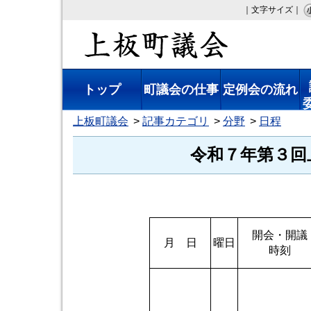
｜文字サイズ｜
上板町議会
トップ
町議会の仕事
定例会の流れ
上板町議会
記事カテゴリ
分野
日程
令和７年第３回
開会・開議
月 日
曜日
時刻